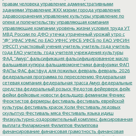
правам человека
управление административными
зданиями
Управление ЖКХ мэрии города
управление
здравоохранения
управление культуры
управление по
опеке и попечительству
управляющая компания
управляющие компании
уровень жизни
условия труда
УТ
МВД России по ДФО
утечка
утраченный урожай
утро с
"@"
УФАС
УФАС по ЕАО
УФНС
УФСБ
УФСБ по ЕАО
УФСИН
УФССП
участковый
учения
учитель
учитель года
учитель
года ЕАО
учитель_года
учителя
учреждения культуры
ФАД "Амур"
фальсификация
фальсифицированное масло
фальшивая купюра
фальшивомонетчики
фанфурики
ФАП
ФАПы
ФАС
фастфуд для пожилых
февраль
февраль_2026
федеральная программа по переселению
Федеральная
сетевая компания
федеральная трасса Амур
федеральные
средства
федеральный розыск
Федотов
фейерверк
фейк
фейки
фейковые новости
фельдшер
феминизм
Феникс
Феоктистов
фермеры
фестиваль
фестиваль еврейской
культуры
фестиваль красок Холи
Фестиваль ледовых
скульптур
Фестиваль мяса
Фестиваль языка идиш
Физкультурно-оздоровительный комплекс
фиксированная
выплата
Филармония
Филиппов
Филиппова
финансирование
финансовая грамотность
финансовая