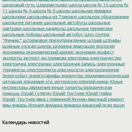
шелковый путь
Шереметьево
школа
школа № 10
школа №
11
школа № 4
школа № 9
школы
школьная ярмарка
школьники
школьница из Томсино
школьное образование
школьное питание
школьные автобусы
школьные
завтраки
школьные каникулы
школьные перевозки
школьные поборы
школьный автобус
Шоу группа
"Феникс"
штормовое предупреждение
штраф
штрафы
шумные соседи
щенок
Щукинка
эвакуация
экология
экономика
экономический кризис
экономия
экофест
эксперты
экспорт
экстремизм
электрика
электричество
электричка
электрички
электронная запись
электронные
турникеты
электроплита
электросети
электроэнергия
Энергосбыт
энерготарифы
энкаунтер
эпидемиологическая
ситуация
эпидемия
это_интересно
юбилей
юмор
Юные
инспекторы движения
юные таланты
юридическая
помощь
Юрий Гулягин
Юрий Трутнев
Юрий Чайка
Юрий_Трутнев
явка с повинной
Якунин
ямочный ремонт
ямы
январь
Япония
ярмарка
ярмарка вакансий
ясли
ящур
Календарь новостей