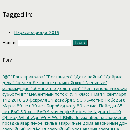
Tagged in:
Парасибириада-2019
Найти:
Тэги
"@"
"Банк приколов"
"Бествидео"
"Дети войны"
"Добрые
дела"
"железобетонные полицейские"
"ленивые"
малоимущие
"обманутые дольщики"
"Рентгенологический
субботник"
"Цементный поток"
@
1 класс
1 мая
1 сентября
112
2018
23 февраля
31 декабря
5
5G
75-летие Победы
8
Марта
80 лет
80 лет Биробиджану
80_летие_Победы
85
лет ЕАО
85_лет_ЕАО
9 мая
Apple
Forbes
Instagram
L-410
QR-код
WhatsApp
Wi-Fi
WorldSkills Russia
аборты
аварийная
посадка
аварийное жилье
аварийные дома
аварийный дом
аварийный жилфонд
аварийный мост
авария
авария на