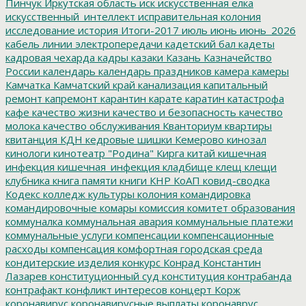
Пинчук
Иркутская область
иск
искусственная елка
искусственный_интеллект
исправительная колония
исследование
история
Итоги-2017
июль
июнь
июнь_2026
кабель линии электропередачи
кадетский бал
кадеты
кадровая чехарда
кадры
казаки
Казань
Казначейство
России
календарь
календарь праздников
камера
камеры
Камчатка
Камчатский край
канализация
капитальный
ремонт
капремонт
карантин
карате
каратин
катастрофа
кафе
качество жизни
качество и безопасность
качество
молока
качество обслуживания
Кванториум
квартиры
квитанция
КДН
кедровые шишки
Кемерово
кинозал
кинологи
кинотеатр "Родина"
Кирга
китай
кишечная
инфекция
кишечная_инфекция
кладбище
клещ
клещи
клубника
книга памяти
книги
КНР
КоАП
ковид-сводка
Кодекс
колледж культуры
колония
командировка
командировочные
комары
комиссия
комитет образования
коммуналка
коммунальная авария
коммунальные платежи
коммунальные услуги
компенсации
компенсационные
расходы
компенсация
комфортная городская среда
кондитерские изделия
конкурс
Конрад
Константин
Лазарев
конституционный суд
конституция
контрабанда
контрафакт
конфликт интересов
концерт
Корж
коронавирус
коронавирусные выплаты
коронаврус