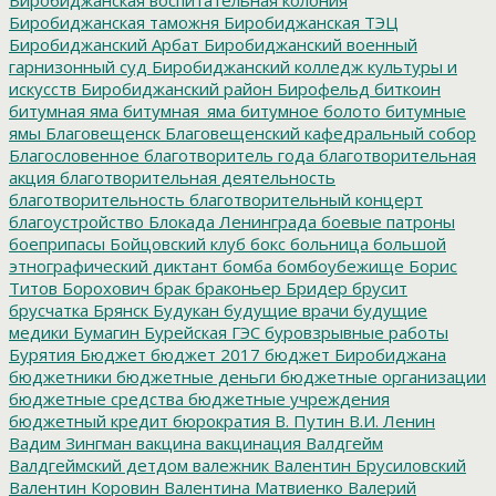
Биробиджанская воспитательная колония
Биробиджанская таможня
Биробиджанская ТЭЦ
Биробиджанский Арбат
Биробиджанский военный
гарнизонный суд
Биробиджанский колледж культуры и
искусств
Биробиджанский район
Бирофельд
биткоин
битумная яма
битумная_яма
битумное болото
битумные
ямы
Благовещенск
Благовещенский кафедральный собор
Благословенное
благотворитель года
благотворительная
акция
благотворительная деятельность
благотворительность
благотворительный концерт
благоустройство
Блокада Ленинграда
боевые патроны
боеприпасы
Бойцовский клуб
бокс
больница
большой
этнографический диктант
бомба
бомбоубежище
Борис
Титов
Борохович
брак
браконьер
Бридер
брусит
брусчатка
Брянск
Будукан
будущие врачи
будущие
медики
Бумагин
Бурейская ГЭС
буровзрывные работы
Бурятия
Бюджет
бюджет 2017
бюджет Биробиджана
бюджетники
бюджетные деньги
бюджетные организации
бюджетные средства
бюджетные учреждения
бюджетный кредит
бюрократия
В. Путин
В.И. Ленин
Вадим Зингман
вакцина
вакцинация
Валдгейм
Валдгеймский детдом
валежник
Валентин Брусиловский
Валентин Коровин
Валентина Матвиенко
Валерий