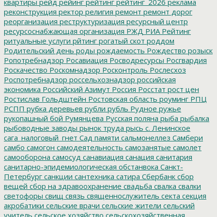
квартиры
рейд
рейинг
рейтинг
рейтинг_2026
реклама
реконструкция
ректор
религия
ремонт
ремонт дорог
реорганизация
реструктуризация
ресурсный центр
ресурсоснабжающая организация
РЖД
РИА Рейтинг
ритуальные услуги
рйтинг
рогатый скот
роддом
Родительский день
роды
рождаемость
Рождество
розыск
Ропотребнадзор
Росавиация
Росводресурсы
Росгвардия
Роскачество
Роскомнадзор
Росконтроль
Рослесхоз
Роспотребнадзор
россельхознадзор
российская
экономика
Российский Азимут
Россия
Росстат
рост цен
Ростислав Гольдштейн
Ростовская область
роуминг
РПЦ
РСПП
рубка деревьев
рубли
рубль
Рудное
ружье
рукопашный бой
Румянцева
Русская поляна
рыба
рыбалка
рыбоводные заводы
рынок труда
рысь
с. Ленинское
сага_налоговый_гнет
Сад памяти
сальмонеллез
Самбери
самбо
самогон
самодеятельность
самозанятые
самолет
самооборона
самосуд
санавиация
санация
санитария
санитарно-эпидемиологическая обстанвока
Санкт-
Петербург
санкции
сантехника
сатира
Сбербанк
сбор
вещей
сбор на здравоохранение
свадьба
свалка
свалки
светофоры
свищ
связь
священнослужитель
секта
секция
акробатики
сельские врачи
сельские жители
сельский
учитель
сельское хозяйство
сельскохозяйственная