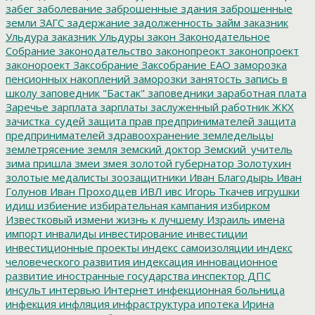
забег
заболевание
заброшенные здания
заброшенные
земли
ЗАГС
задержание
задолженность
займ
заказник
Ульдура
заказник Ульдуры
закон
Законодательное
Собрание
законодательство
законопреокт
законопроект
законороект
Заксобрание
Заксобрание ЕАО
заморозка
пенсионных накоплений
заморозки
занятость
запись в
школу
заповедник "Бастак"
заповедники
заработная плата
Заречье
зарплата
зарплаты
заслуженный работник ЖКХ
зачистка_судей
защита прав предпринимателей
защита
предпринимателей
здравоохранение
земледельцы
землетрясение
земля
земский доктор
Земский_учитель
зима пришла
змеи
змея
золотой губернатор
Золотухин
золотые медалисты
зоозащитники
Иван Благодырь
Иван
Голунов
Иван Проходцев
ИВЛ
ивс
Игорь Ткачев
игрушки
идиш
избиение
избирательная кампания
избирком
Известковый
измени жизнь к лучшему
Израиль
имена
импорт
инвалиды
инвестирование
инвестиции
инвестиционные проекты
индекс самоизоляции
индекс
человеческого развития
индексация
инновационное
развитие
иностранные государства
инспектор ДПС
инсульт
интервью
Интернет
инфекционная больница
инфекция
инфляция
инфраструктура
ипотека
Ирина