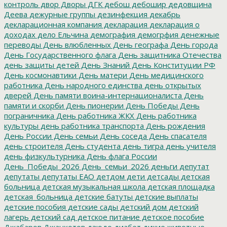
контроль
двор
Дворы
ДГК
дебош
дебошир
дедовщина
Деева
дежурные группы
дезинфекция
декабрь
декларационная компания
декларация
декларация о
доходах
дело Ельчина
демография
демогрфия
денежные
переводы
День влюбленных
День географа
День города
День Государственного флага
День защитника Отечества
день защиты детей
День Знаний
День Конституции РФ
День космонавтики
День матери
День медицинского
работника
День народного единства
день открытых
дверей
День памяти воина-интернационалиста
День
памяти и скорби
День пионерии
День Победы
День
пограничника
День работника ЖКХ
День работника
культуры
день работника транспорта
День рождения
День России
День семьи
День соседа
День спасателя
день строителя
День студента
день тигра
день учителя
день физкультурника
День флага России
День_Победы_2026
День_семьи_2026
деньги
депутат
депутаты
депутаты ЕАО
детдом
дети
детсады
детская
больница
детская музыкальная школа
детская площадка
детская_больница
детские батуты
детские выплаты
детские пособия
детские сады
детский дом
детский
лагерь
детский сад
детское питание
детское пособие