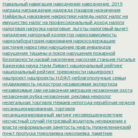
Навальный
навигация
наводнение
наводнение_2019
награда
награждение
надежда
Назаров
назначения
Найфельд
наказание
накркотики
наледь
налог
налог на
имущество
налог на профессиональный доход
налоги
налоговая нагрузка
налоговые_льготы
налоговый вычет
нападение
напорный коллектор
наркозависимость
нарколаборатория
наркомания
наркосодержащие
растения
наркотики
нарушение прав инвалидов
нарушение тишины и покоя
нарушения пожарной
безопасности
насвай
население
насосная станция
Наталья
Баженова
наука
Наум Ливант
национальный рейтинг
национальный рейтинг тревожности
наципроект
нацпроект
нацпроекты
НДФЛ
неблагополучные семьи
недвижимость
недострои
независимая экспертиза
независимые сми
незаконная миграция
незаконная охота
незаконная рубка
незаконная_реклама
некролог
нелегальная торговля
Немаев
непогода
нерабочая неделя
несанкционированная_торговля
несанкционированный_митинг
несовершеннолетние
несчастный случай
Нетрезвый водитель
неуважение к
власти
неформальная занятость
нефть
Нижнеленинский
пункт пропуска
Николаевка
николаевка_памятник