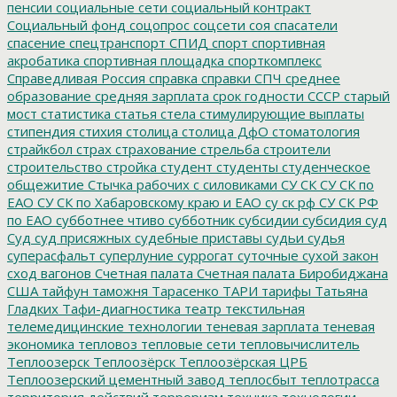
пенсии
социальные сети
социальный контракт
Социальный фонд
соцопрос
соцсети
соя
спасатели
спасение
спецтранспорт
СПИД
спорт
спортивная
акробатика
спортивная площадка
спорткомплекс
Справедливая Россия
справка
справки
СПЧ
среднее
образование
средняя зарплата
срок годности
СССР
старый
мост
статистика
статья
стела
стимулирующие выплаты
стипендия
стихия
столица
столица ДфО
стоматология
страйкбол
страх
страхование
стрельба
строители
строительство
стройка
студент
студенты
студенческое
общежитие
Стычка рабочих с силовиками
СУ СК
СУ СК по
ЕАО
СУ СК по Хабаровскому краю и ЕАО
су ск рф
СУ СК РФ
по ЕАО
субботнее чтиво
субботник
субсидии
субсидия
суд
Суд
суд присяжных
судебные приставы
судьи
судья
суперасфальт
суперлуние
суррогат
суточные
сухой закон
сход вагонов
Счетная палата
Счетная палата Биробиджана
США
тайфун
таможня
Тарасенко
ТАРИ
тарифы
Татьяна
Гладких
Тафи-диагностика
театр
текстильная
телемедицинские технологии
теневая зарплата
теневая
экономика
тепловоз
тепловые сети
тепловычислитель
Теплоозерск
Теплоозёрск
Теплоозёрская ЦРБ
Теплоозерский цементный завод
теплосбыт
теплотрасса