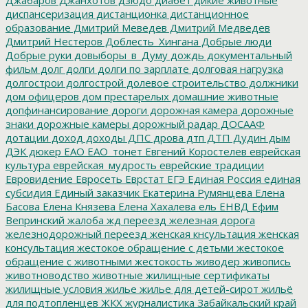
Джабаров
Джанхотов
дзюдо
диабет
дикие животные
диспансеризация
дистанционка
дистанционное
образование
Дмитрий Меведев
Дмитрий Медведев
Дмитрий Нестеров
Доблесть_Хингана
Добрые люди
Добрые руки
довыборы_в_Думу
дождь
документальный
фильм
долг
долги
долги по зарплате
долговая нагрузка
долгострои
долгострой
долевое строительство
должники
дом офицеров
дом престарелых
домашние животные
допфинансирование
дороги
дорожная камера
дорожные
знаки
дорожные камеры
дорожный радар
ДОСААФ
дотации
доход
доходы
ДПС
дрова
дтп
ДТП
Дудин
дым
ДЭК
дюкер
ЕАО
ЕАО_тонет
Евгений Коростелев
еврейская
культура
еврейская_мудрость
еврейские традиции
Евровидение
Евросеть
Еврстат
ЕГЭ
Единая Россия
единая
субсидия
Единый заказчик
Екатерина Румянцева
Елена
Басова
Елена Князева
Елена Хахалева
ель
ЕНВД
Ефим
Вепринский
жалоба
жд переезд
железная дорога
железнодорожный переезд
женская кнсультация
женская
консультация
жестокое обращение с детьми
жестокое
обращение с животными
жестокость
живодер
живопись
животноводство
животные
жилищные сертификаты
жилищные условия
жилье
жилье для детей-сирот
жильё
для подтопленцев
ЖКХ
журналистика
Забайкальский край