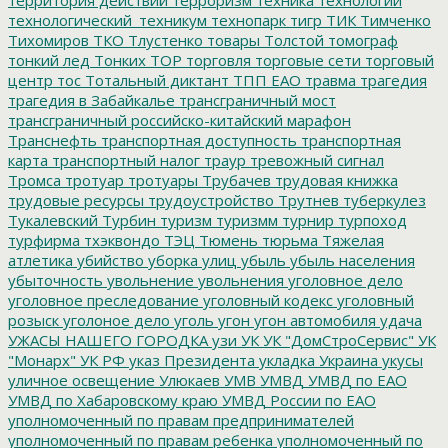
территория действий
терроризм
техника
технологии
технологический_техникум
технопарк
тигр
ТИК
Тимченко
Тихомиров
ТКО
Тлустенко
товары
Толстой
томограф
тонкий лед
Тонких
ТОР
торговля
торговые сети
торговый
центр
тос
Тотальный диктант
ТПП ЕАО
травма
трагедия
трагедия в Забайкалье
трансграничный мост
трансграничный российско-китайский марафон
Транснефть
транспортная доступность
транспортная
карта
транспортный налог
траур
тревожный сигнал
Тромса
тротуар
тротуары
Трубачев
трудовая книжка
трудовые ресурсы
трудоустройство
Трутнев
туберкулез
Тукалевский
Турбин
туризм
туризмм
турнир
турпоход
турфирма
тхэквондо
ТЭЦ
Тюмень
тюрьма
Тяжелая
атлетика
убийство
уборка улиц
убыль
убыль населения
убыточность
увольнение
увольнения
уголовное дело
уголовное преследование
уголовный кодекс
уголовный
розыск
уголоное дело
уголь
угон
угон автомобиля
удача
УЖАСЫ НАШЕГО ГОРОДКА
узи
УК
УК "ДомСтроСервис"
УК
"Монарх"
УК РФ
указ Президента
укладка
Украина
укусы
уличное освещение
Улюкаев
УМВ
УМВД
УМВД по ЕАО
УМВД по Хабаровскому краю
УМВД России по ЕАО
уполномоченный по правам предпринимателей
уполномоченный по правам ребенка
уполномоченный по