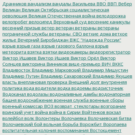
Дранников
вандализм
вандалы
Васильева
ВВО
ВВП
Вебер
Великан
Великая Октябрьская социалистическая
революция
Великая Отечественная война
велодорожка
велопробег
велосипед
Верховный суд
весенние каникулы
весенний призыв
ветер
ветеран
ветераны
ветераны
пограничной службы
ветераны_СВО
ветхие дома
ветхое
жилье
Вечерний Биробиджан
ВЖС "Надежда России"
взрыв
взрыв газа
взрыв газового баллона
взрыв
метеорита
взятка
взятки
видеокамеры
видеорегистратор
Виктор Ишавев
Виктор Ишаев
Виктор Орёл
Виктор
Солнцев
викторина
Винников
вице-премьер
ВИЧ
ВККС
Владивосток
Владимир Марковский
Владимир Мишустин
Владимир Путин
Владимир Сахаровский
Владимир Якушев
власть
внеплановая проверка
Внешний долг
внутренняя
политика
вода
водители
водка
водоемы
водоисточник
Водоканал
водолазы
водоналивные дамбы
водонапорная
башня
водоснабжение
военная служба
военные сборы
военный комиссар
ВОЗ
возврат_стеклотары
возгорание
воинский учет
война
война в Сирии
Войтенков
вокзал
волейбол
волк
Волонтеры
Волочаевка
Волочаевская битва
Волочаевский бой
вольная борьба
Ворожбит
Воропаева
воспитательная колония
воспоминания
Востокцемент