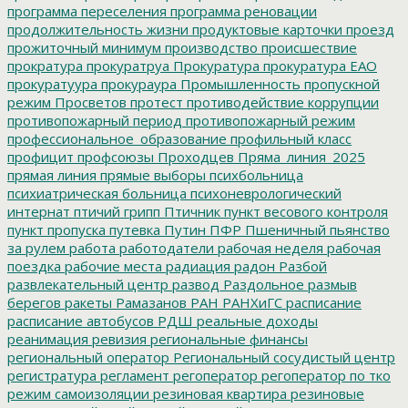
программа переселения
программа реновации
продолжительность жизни
продуктовые карточки
проезд
прожиточный минимум
производство
происшествие
прократура
прокуратруа
Прокуратура
прокуратура ЕАО
прокуратуура
прокураура
Промышленность
пропускной
режим
Просветов
протест
противодействие коррупции
противопожарный период
противопожарный режим
профессиональное_образование
профильный класс
профицит
профсоюзы
Проходцев
Пряма_линия_2025
прямая линия
прямые выборы
психбольница
психиатрическая больница
психоневрологический
интернат
птичий грипп
Птичник
пункт весового контроля
пункт пропуска
путевка
Путин
ПФР
Пшеничный
пьянство
за рулем
работа
работодатели
рабочая неделя
рабочая
поездка
рабочие места
радиация
радон
Разбой
развлекательный центр
развод
Раздольное
размыв
берегов
ракеты
Рамазанов
РАН
РАНХиГС
расписание
расписание автобусов
РДШ
реальные доходы
реанимация
ревизия
региональные финансы
региональный оператор
Региональный сосудистый центр
регистратура
регламент
регоператор
регоператор по тко
режим самоизоляции
резиновая квартира
резиновые