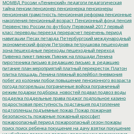
МОМВД России «Ленинский»
педагоги
педагогическая
тайна
пенсии
пенсионер
пенсионерка
пенсионеры
пенсионная грамотность
пенсионная реформа
пенсионные
накопления
пенсионный возраст
Пенсионный фонд
пенсия
Первенство России по футболу
Первомай 2017
первый
класс
переводы
переезд
перерасчет
перечень
период
навигации
Песах
петарда
Петербургский международный
экономический форум
Петровка
петрушкова
пешеходная
зона
пешеходные переходы
пешеходный переход
Пивенко
пикет
пикник
Пикник на площади Ленина
пиротехника
письмо в редакцию
письмо_в_редакцию
питание
план мероприятий
платный перекресток
Платон
плитка
площадь Ленина
пляжный волейбол
пневмония
побег из колонии
побои
повышение пенсионного возраста
погода
погорельцы
пограничные войска
пограничный
режим
подарки
подборка_новостей
подвал
подвоз воды
подделка
поддельные права
поджог
подпольное казино
подростковая преступность
подстанция
подтопление
подтопленцы
подъемные
пожар
Пожар
пожарная
безопасность
пожарные
пожарный кроссфит
пожароопасный период
пожароопасный сезон
пожары
поиск
поиск ребенка
покушение на дачу взятки
покушение