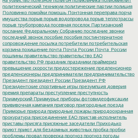
на убийство
полезное
полигон
поликлиника
полиомиелит
политехнический техникум
политические партии
полиция
Половинко
помойки
помощь
Понтонная переправа
порча
имущества
порыв
порыв водопровода
порыв теплотрассы
порыв трубопровода
посевная
поселок Партизанский
послание Федеральному Собранию
последние звонки
последний звонок
пособие
пособия
постинтернатное
сопровождение
посылка
потребители
потребительская
корзина
похищение
почта
Почта России
Почта_России
пошлины
правительство
правительство ЕАО
правительство РФ
праздник
праздники
праймериз
превышение скорости
предостережение
предпенсионер
предпенсионеры
предприниматели
предпринимательство
Президент
президент России
Президент РФ
Президентские спортивные игры
презумпция доверия
премия
препараты
преступление
преступность
Приамурский
Приамурье
приборы фотовидеофиксации
прививочная кампания
приговор
пригородные поезда
Приморье
природа
природные пожары
природоохранная
прокуратура
присоединение ЕАО
пристав-исполнитель
приставы
присяга
присяжные заседатели
Приходько
приют
приют для бездомных животных
пробка
пробки
проблемы
провал
проверка
прогноз
прогноз погоды