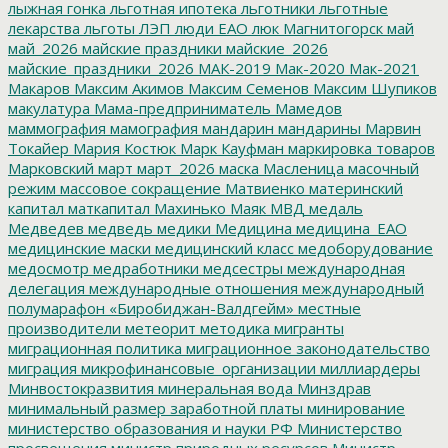
лыжная гонка
льготная ипотека
льготники
льготные
лекарства
льготы
ЛЭП
люди ЕАО
люк
Магнитогорск
май
май_2026
майские праздники
майские_2026
майские_праздники_2026
МАК-2019
Мак-2020
Мак-2021
Макаров
Максим Акимов
Максим Семенов
Максим Шупиков
макулатура
Мама-предприниматель
Мамедов
маммография
мамография
мандарин
мандарины
Марвин
Токайер
Мария Костюк
Марк Кауфман
маркировка товаров
Марковский
март
март_2026
маска
Масленица
масочный
режим
массовое сокращение
Матвиенко
материнский
капитал
маткапитал
Махинько
Маяк
МВД
медаль
Медведев
медведь
медики
Медицина
медицина_ЕАО
медицинские маски
медицинский класс
медоборудование
медосмотр
медработники
медсестры
международная
делегация
международные отношения
международный
полумарафон «Биробиджан-Валдгейм»
местные
производители
метеорит
методика
мигранты
миграционная политика
миграционное законодательство
миграция
микрофинансовые_организации
миллиардеры
Минвостокразвития
минеральная вода
Минздрав
минимальный размер заработной платы
минирование
министерство образования и науки РФ
Министерство