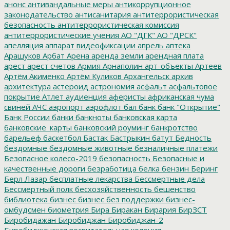
анонс
антивандальные меры
антикоррупционное
законодательство
антисанитария
антитеррористическая
безопасность
антитеррористическая комиссия
антитеррористические учения
АО "ДГК"
АО "ДРСК"
апелляция
аппарат видеофиксации
апрель
аптека
Арашуков
Арбат
Арена
аренда земли
арендная плата
арест
арест счетов
Армия
Арнаполин
арт-объекты
Артеев
Артём Акименко
Артём Куликов
Архангельск
архив
архитектура
астероид
астрономия
асфальт
асфальтовое
покрытие
Атлет
аудиенция
аферисты
африканская чума
свиней
АЧС
аэропорт
аэрофлот
бал
банк
банк "Открытие"
Банк России
банки
банкноты
банковская карта
банковские_карты
банковский роуминг
банкротство
барельеф
баскетбол
Бастак
Бастрыкин
батут
Бедность
бездомные
бездомные животные
безналичные платежи
Безопасное колесо-2019
безопасность
Безопасные и
качественные дороги
безработица
белка
бензин
Беринг
Берл Лазар
бесплатные лекарства
Бессмертные дела
Бессмертный полк
бесхозяйственность
бешенство
библиотека
бизнес
бизнес без поддержки
бизнес-
омбудсмен
биометрия
Бира
Биракан
Бирария
БирЗСТ
Биробидажан
Биробиджан
Биробиджан-2