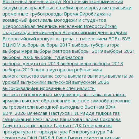
Восточный военный округ
Восточный экономический
форум
врач
врачебные ошибки
врачи
вредные привычки
временные трубопроводы
Время Биробиджана
всемирный фестиваль молодежи и студентов
Всероссийская перепись населения
Всероссийская
спартакиада пенсионеров
Всероссийский день ходьбы
Всероссийский конкурс
встреча_с_населением
ВТБъ
ВУЗ
ВЦИОМ
выборы
выборы 2017
выборы губернатора
выборы мэра
выборы ректора
выборы_2019
выборы_2021
выборы_2026
выборы_губернатора
выборы_депутатов_2019
выборы_мэра
выборы-2018
выборы-2019
вывоз мусора
выгребные ямы
вымогательство
выпас скота
выплата
выплаты
выплаты за
урожай
выпускники
выпускной
выпускной_2026
высококвалифицированные специалисты
высокотехнологичная_медпомощь
выставка
выставка-
ярмарка
высшее образование
высшее самообразование
вытрезвители
выходной
выходные
Вьетнам
ВЭФ
ВЭФ_2026
Вячеслав Пастухов
Г.И. Радде
гадюка
газ
газификация ЕАО
Галина Кашапова
Галина Соколова
Галушка
гараж
гаражи
Гаршин
ГДК
Генеральная
прокуратура
генпрокуратура
Генпрокуратура РФ
гериатрия
ГЖИ
ГИБДД
Гиви
Гигант
гидрозащитные