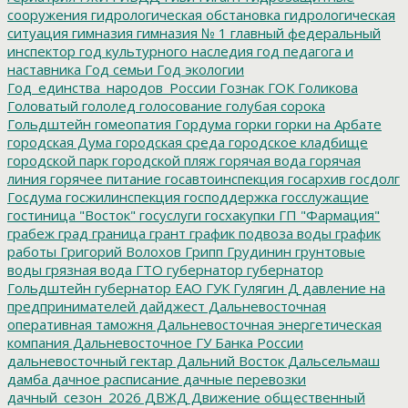
сооружения
гидрологическая обстановка
гидрологическая
ситуация
гимназия
гимназия № 1
главный федеральный
инспектор
год культурного наследия
год педагога и
наставника
Год семьи
Год экологии
Год_единства_народов_России
Гознак
ГОК
Голикова
Головатый
гололед
голосование
голубая сорока
Гольдштейн
гомеопатия
Гордума
горки
горки на Арбате
городская Дума
городская среда
городское кладбище
городской парк
городской пляж
горячая вода
горячая
линия
горячее питание
госавтоинспекция
госархив
госдолг
Госдума
госжилинспекция
господдержка
госслужащие
гостиница "Восток"
госуслуги
госхакупки
ГП "Фармация"
грабеж
град
граница
грант
график подвоза воды
график
работы
Григорий Волохов
Грипп
Грудинин
грунтовые
воды
грязная вода
ГТО
губернатор
губернатор
Гольдштейн
губернатор ЕАО
ГУК
Гулягин
Д
давление на
предпринимателей
дайджест
Дальневосточная
оперативная таможня
Дальневосточная энергетическая
компания
Дальневосточное ГУ Банка России
дальневосточный гектар
Дальний Восток
Дальсельмаш
дамба
дачное расписание
дачные перевозки
дачный_сезон_2026
ДВЖД
Движение общественный