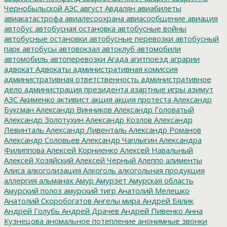
Чернобыльской АЭС
август
Авдалян
авиабилеты
авиакатастрофа
авиалесоохрана
авиасообщение
авиация
автобус
автобусная остановка
автобусные войны
автобусные остановки
автобусные перевозки
автобусный
парк
автобусы
автовокзал
автоклуб
автомобили
автомобиль
автоперевозки
Агада
агитпоезд
аграрии
адвокат
Адвокаты
административная комиссия
административная ответственность
административное
дело
администрация президента
азартные игры
азимут
АЗС
Акименко
активист
акция
акция протеста
Александр
Буксман
Александр Винников
Александр Головатый
Александр Золотухин
Александр Козлов
Александр
Левинталь
Александр Ливенталь
Александр Романов
Александр Соловьев
Александр Чаплыгин
Александра
Филиппова
Алексей Корниенко
Алексей Навальный
Алексей Хозяйский
Алексей Черный
Алеппо
алименты
Алиса
алкоголизация
Алкоголь
алкогольная продукция
аллергия
альманах
Амур
Амурзет
Амурская область
Амурский полоз
амурский тигр
Анатолий Мелешко
Анатолий Скоробогатов
Ангелы мира
Андрей Бялик
Андрей Голубь
Андрей Драчев
Андрей Пивенко
Анна
Кузнецова
аномальное потепление
анонимные звонки