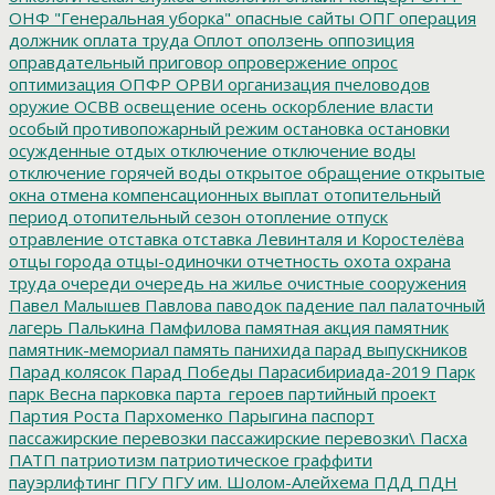
ОНФ "Генеральная уборка"
опасные сайты
ОПГ
операция
должник
оплата труда
Оплот
оползень
оппозиция
оправдательный приговор
опровержение
опрос
оптимизация
ОПФР
ОРВИ
организация пчеловодов
оружие
ОСВВ
освещение
осень
оскорбление власти
особый противопожарный режим
остановка
остановки
осужденные
отдых
отключение
отключение воды
отключение горячей воды
открытое обращение
открытые
окна
отмена компенсационных выплат
отопительный
период
отопительный сезон
отопление
отпуск
отравление
отставка
отставка Левинталя и Коростелёва
отцы города
отцы-одиночки
отчетность
охота
охрана
труда
очереди
очередь на жилье
очистные сооружения
Павел Малышев
Павлова
паводок
падение
пал
палаточный
лагерь
Палькина
Памфилова
памятная акция
памятник
памятник-мемориал
память
панихида
парад выпускников
Парад колясок
Парад Победы
Парасибириада-2019
Парк
парк Весна
парковка
парта_героев
партийный проект
Партия Роста
Пархоменко
Парыгина
паспорт
пассажирские перевозки
пассажирские перевозки\
Пасха
ПАТП
патриотизм
патриотическое граффити
пауэрлифтинг
ПГУ
ПГУ им. Шолом-Алейхема
ПДД
ПДН