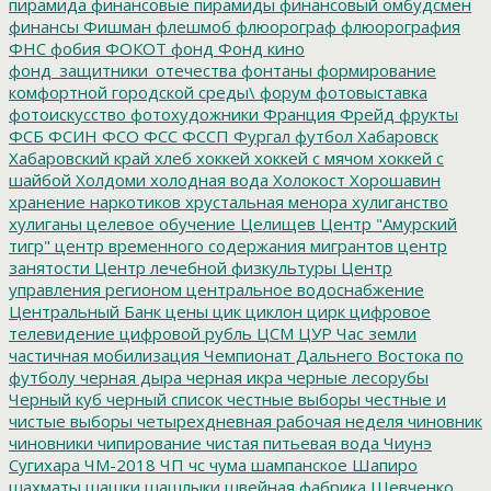
пирамида
финансовые пирамиды
финансовый омбудсмен
финансы
Фишман
флешмоб
флюорограф
флюорография
ФНС
фобия
ФОКОТ
фонд
Фонд кино
фонд_защитники_отечества
фонтаны
формирование
комфортной городской среды\
форум
фотовыставка
фотоискусство
фотохудожники
Франция
Фрейд
фрукты
ФСБ
ФСИН
ФСО
ФСС
ФССП
Фургал
футбол
Хабаровск
Хабаровский край
хлеб
хоккей
хоккей с мячом
хоккей с
шайбой
Холдоми
холодная вода
Холокост
Хорошавин
хранение наркотиков
хрустальная менора
хулиганство
хулиганы
целевое обучение
Целищев
Центр "Амурский
тигр"
центр временного содержания мигрантов
центр
занятости
Центр лечебной физкультуры
Центр
управления регионом
центральное водоснабжение
Центральный Банк
цены
цик
циклон
цирк
цифровое
телевидение
цифровой рубль
ЦСМ
ЦУР
Час земли
частичная мобилизация
Чемпионат Дальнего Востока по
футболу
черная дыра
черная икра
черные лесорубы
Черный куб
черный список
честные выборы
честные и
чистые выборы
четырехдневная рабочая неделя
чиновник
чиновники
чипирование
чистая питьевая вода
Чиунэ
Сугихара
ЧМ-2018
ЧП
чс
чума
шампанское
Шапиро
шахматы
шашки
шашлыки
швейная фабрика
Шевченко