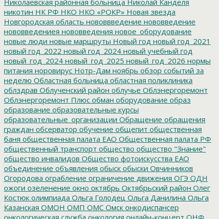
Николаевская районная больница
Николай Канделя
никотин
НК РФ
НКО
НКО «РОКР»
Новая звезда
Новгородская область
нововвведение
нововведение
нововведениея
нововведения
новое_оборудование
новые люди
новые маршруты
Новый год
новый год_2021
новый год_2022
новый год_2024
новый учебный год
новый_год_2024
новый_год_2025
новый_год_2026
нормы
питания
норовирус
Нотр-Дам
ноябрь
обзор событий за
неделю
Областная больница
областная поликлиника
облздрав
Облученский район
облучье
Облэнергоремонт
Облэнергоремонт Плюс
обман
оборудование
образ
образование
образовательные курсы
образовательные_организации
Обращение
обращения
граждан
обсерватор
обучение
общепит
общественная
баня
общественная палата ЕАО
Общественная палата РФ
общественный транспорт
общество
общество "Знание"
общество инвалидов
Общество фотоискусства ЕАО
объединение
объявления
обыск
обыски
Овчинников
Огородова
ограбление
ограничение движения
ОГЭ
ОДН
ожоги
озеленение
окно
октябрь
Октябрьский район
Олег
Костюк
олимпиада
Ольга Голодец
Ольга Данилина
Ольга
Казанская
ОМОН
ОМП
ОМС
Омск
онкодиспансер
онкологическая служба
онкология
онлайн-концерт
ОНФ