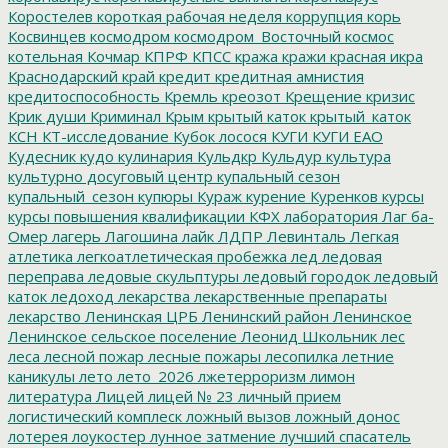
Коростелев
короткая рабочая неделя
коррупция
корь
Косвинцев
космодром
космодром_Восточный
космос
котельная
Кочмар
КПРФ
КПСС
кража
кражи
красная икра
Краснодарский край
кредит
кредитная амнистия
кредитоспособность
Кремль
креозот
Крещение
кризис
Крик души
Криминал
Крым
крытый каток
крытый_каток
КСН
КТ-исследование
Кубок лосося
КУГИ
КУГИ ЕАО
Кудесник
кудо
кулинария
Кульдкр
Кульдур
культура
культурно досуговый центр
купальный сезон
купальный_сезон
купюры
Кураж
курение
Куренков
курсы
курсы повышения квалификации
КФХ
лаборатория
Лаг ба-
Омер
лагерь
Лагошина
лайк
ЛДПР
Левинталь
Легкая
атлетика
легкоатлетическая пробежка
лед
ледовая
переправа
ледовые скульптуры
ледовый городок
ледовый
каток
ледоход
лекарства
лекарственные препараты
лекарство
Ленинская ЦРБ
Ленинский район
Ленинское
Ленинское сельское поселение
Леонид Школьник
лес
леса
лесной пожар
лесные пожары
лесопилка
летние
каникулы
лето
лето_2026
лжетерроризм
лимон
литература
Лицей
лицей № 23
личный прием
логистический комплеск
ложный вызов
ложный донос
лотерея
лоукостер
лунное затмение
лучший спасатель