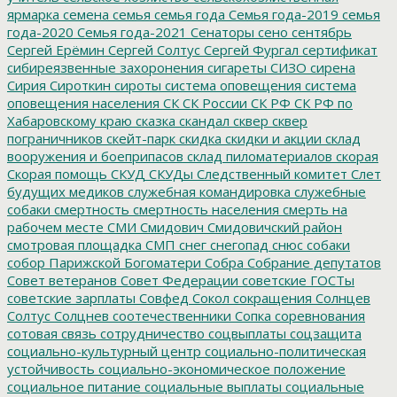
ярмарка
семена
семья
семья года
Семья года-2019
семья
года-2020
Семья года-2021
Сенаторы
сено
сентябрь
Сергей Ерёмин
Сергей Солтус
Сергей Фургал
сертификат
сибиреязвенные захоронения
сигареты
СИЗО
сирена
Сирия
Сироткин
сироты
система оповещения
система
оповещения населения
СК
СК России
СК РФ
СК РФ по
Хабаровскому краю
сказка
скандал
сквер
сквер
пограничников
скейт-парк
скидка
скидки и акции
склад
вооружения и боеприпасов
склад пиломатериалов
скорая
Скорая помощь
СКУД
СКУДы
Следственный комитет
Слет
будущих медиков
служебная командировка
служебные
собаки
смертность
смертность населения
смерть на
рабочем месте
СМИ
Смидович
Смидовичский район
смотровая площадка
СМП
снег
снегопад
снюс
собаки
собор Парижской Богоматери
Собра
Собрание депутатов
Совет ветеранов
Совет Федерации
советские ГОСТы
советские зарплаты
Совфед
Сокол
сокращения
Солнцев
Солтус
Солцнев
соотечественники
Сопка
соревнования
сотовая связь
сотрудничество
соцвыплаты
соцзащита
социально-культурный центр
социально-политическая
устойчивость
социально-экономическое положение
социальное питание
социальные выплаты
социальные