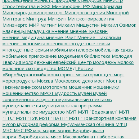
просвещения
министр природных ресурсов
Министр
строительства и ЖКХ
Минобороны РФ
Минобрнауки
Минприроды
минпромторг
Минпросвещения
Минстрой
Минтранс
Минтруд
Минфин
Минэкономразвития
Минэнерго
МИР
митинг
Михаил Мишустин
Михаил Озимок
младенцы
Младушка
мнение
мнение_Кузовин
мнение_медицина
мнение_Райт
Мнение_Тиховский
мнение_экономика
мнения
многодетные семьи
многодетные_семьи
мобильная галерея
мобильная связь
мобильное приложение
модельная библиотека
Молодая
Гвардия
молодежный еврейский центр
молодежь
молоко
молочное скотоводство
МОМВД России
«Биробиджанский»
мониторинг
мониторинг цен
морг
морепродукты
Москва
Московское дело
мост
Мост в
Нижнеленинском
мотопомпа
мошенник
мошенники
мошенничество
МРОТ
мудрость
музей
музей
современного искусства
музыкальный спектакль
муниципалитеты
муниципальная программа
муниципальное имущество
МУП
МУП "Водоканал"
МУП
"ГТС"
МУП "ГУК
МУП "ПАТП"
МУП "Транспортная компания
мусор
мусорная реформа
Мусульманская община
МФЦ
МЧС
МЧС РФ
мэр
мэрия
мэрия Биробиджана
мэрия_Биробиджана
мясо
Мясокомбинат
набережная