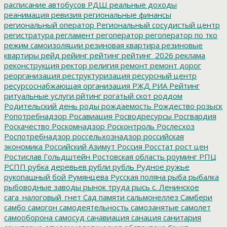
расписание автобусов
РДШ
реальные доходы
реанимация
ревизия
региональные финансы
региональный оператор
Региональный сосудистый центр
регистратура
регламент
регоператор
регоператор по тко
режим самоизоляции
резиновая квартира
резиновые
квартиры
рейд
рейинг
рейтинг
рейтинг_2026
реклама
реконструкция
ректор
религия
ремонт
ремонт дорог
реорганизация
реструктуризация
ресурсный центр
ресурсоснабжающая организация
РЖД
РИА Рейтинг
ритуальные услуги
рйтинг
рогатый скот
роддом
Родительский день
роды
рождаемость
Рождество
розыск
Ропотребнадзор
Росавиация
Росводресурсы
Росгвардия
Роскачество
Роскомнадзор
Росконтроль
Рослесхоз
Роспотребнадзор
россельхознадзор
российская
экономика
Российский Азимут
Россия
Росстат
рост цен
Ростислав Гольдштейн
Ростовская область
роуминг
РПЦ
РСПП
рубка деревьев
рубли
рубль
Рудное
ружье
рукопашный бой
Румянцева
Русская поляна
рыба
рыбалка
рыбоводные заводы
рынок труда
рысь
с. Ленинское
сага_налоговый_гнет
Сад памяти
сальмонеллез
Самбери
самбо
самогон
самодеятельность
самозанятые
самолет
самооборона
самосуд
санавиация
санация
санитария