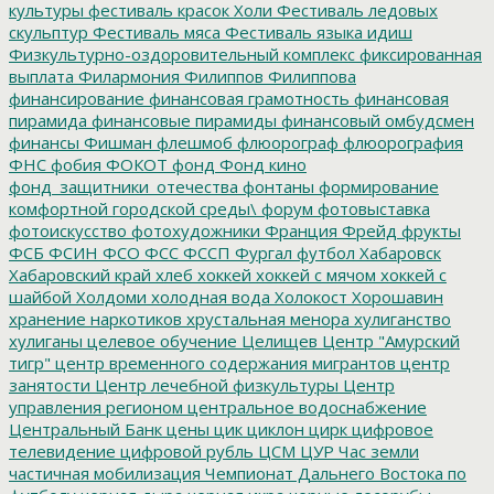
культуры
фестиваль красок Холи
Фестиваль ледовых
скульптур
Фестиваль мяса
Фестиваль языка идиш
Физкультурно-оздоровительный комплекс
фиксированная
выплата
Филармония
Филиппов
Филиппова
финансирование
финансовая грамотность
финансовая
пирамида
финансовые пирамиды
финансовый омбудсмен
финансы
Фишман
флешмоб
флюорограф
флюорография
ФНС
фобия
ФОКОТ
фонд
Фонд кино
фонд_защитники_отечества
фонтаны
формирование
комфортной городской среды\
форум
фотовыставка
фотоискусство
фотохудожники
Франция
Фрейд
фрукты
ФСБ
ФСИН
ФСО
ФСС
ФССП
Фургал
футбол
Хабаровск
Хабаровский край
хлеб
хоккей
хоккей с мячом
хоккей с
шайбой
Холдоми
холодная вода
Холокост
Хорошавин
хранение наркотиков
хрустальная менора
хулиганство
хулиганы
целевое обучение
Целищев
Центр "Амурский
тигр"
центр временного содержания мигрантов
центр
занятости
Центр лечебной физкультуры
Центр
управления регионом
центральное водоснабжение
Центральный Банк
цены
цик
циклон
цирк
цифровое
телевидение
цифровой рубль
ЦСМ
ЦУР
Час земли
частичная мобилизация
Чемпионат Дальнего Востока по