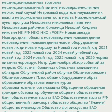
несанкционированная_торговля
несанкционированный_митинг
несовершеннолетние
несчастный случай
Нетрезвый водитель
неуважение к
власти
неформальная занятость
нефть
Нижнеленинский
пункт пропуска
Николаевка
николаевка_памятник
Николаевская районная больница
Николай Канделя
никотин
НК РФ
НКО
НКО «РОКР»
Новая звезда
Новгородская область
нововвведение
нововведение
нововведениея
нововведения
новое_оборудование
новые люди
новые маршруты
Новый год
новый год_2021
новый год_2022
новый год_2024
новый учебный год
новый_год_2024
новый_год_2025
новый_год_2026
нормы
питания
норовирус
Нотр-Дам
ноябрь
обзор событий за
неделю
Областная больница
областная поликлиника
облздрав
Облученский район
облучье
Облэнергоремонт
Облэнергоремонт Плюс
обман
оборудование
образ
образование
образовательные курсы
образовательные_организации
Обращение
обращения
граждан
обсерватор
обучение
общепит
общественная
баня
общественная палата ЕАО
Общественная палата РФ
общественный транспорт
общество
общество "Знание"
общество инвалидов
Общество фотоискусства ЕАО