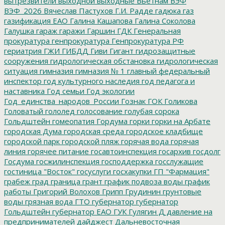
вытрезвители
выходной
выходные
Вьетнам
ВЭФ
ВЭФ_2026
Вячеслав Пастухов
Г.И. Радде
гадюка
газ
газификация ЕАО
Галина Кашапова
Галина Соколова
Галушка
гараж
гаражи
Гаршин
ГДК
Генеральная
прокуратура
генпрокуратура
Генпрокуратура РФ
гериатрия
ГЖИ
ГИБДД
Гиви
Гигант
гидрозащитные
сооружения
гидрологическая обстановка
гидрологическая
ситуация
гимназия
гимназия № 1
главный федеральный
инспектор
год культурного наследия
год педагога и
наставника
Год семьи
Год экологии
Год_единства_народов_России
Гознак
ГОК
Голикова
Головатый
гололед
голосование
голубая сорока
Гольдштейн
гомеопатия
Гордума
горки
горки на Арбате
городская Дума
городская среда
городское кладбище
городской парк
городской пляж
горячая вода
горячая
линия
горячее питание
госавтоинспекция
госархив
госдолг
Госдума
госжилинспекция
господдержка
госслужащие
гостиница "Восток"
госуслуги
госхакупки
ГП "Фармация"
грабеж
град
граница
грант
график подвоза воды
график
работы
Григорий Волохов
Грипп
Грудинин
грунтовые
воды
грязная вода
ГТО
губернатор
губернатор
Гольдштейн
губернатор ЕАО
ГУК
Гулягин
Д
давление на
предпринимателей
дайджест
Дальневосточная