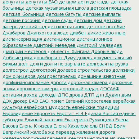
депутаты
депутаты ЕАО
детдом
дети
детсады
детская
больница
детская музыкальная школа
детская площадка
детская_больница
детские батуты
детские выплаты
детские пособия
детские сады
детский дом
детский
лагерь
детский сад
детское питание
детское пособие
Джабаров
Джанхотов
дзюдо
диабет
дикие животные
диспансеризация
дистанционка
дистанционное
образование
Дмитрий Меведев
Дмитрий Медведев
Дмитрий Нестеров
Доблесть_Хингана
Добрые люди
Добрые руки
довыборы_в_Думу
дождь
документальный
фильм
долг
долги
долги по зарплате
долговая нагрузка
долгострои
долгострой
долевое строительство
должники
дом офицеров
дом престарелых
домашние животные
допфинансирование
дороги
дорожная камера
дорожные
знаки
дорожные камеры
дорожный радар
ДОСААФ
дотации
доход
доходы
ДПС
дрова
ДТП
дтп
Дудин
дым
ДЭК
дюкер
ЕАО
ЕАО_тонет
Евгений Коростелев
еврейская
культура
еврейская_мудрость
еврейские традиции
Евровидение
Евросеть
Еврстат
ЕГЭ
Единая Россия
единая
субсидия
Единый заказчик
Екатерина Румянцева
Елена
Басова
Елена Князева
Елена Хахалева
ель
ЕНВД
Ефим
Вепринский
жалоба
жд переезд
железная дорога
железнодорожный переезд
женская кнсультация
женская