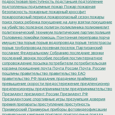
подростковая преступность
подстанция
подтопление
подтопленцы
подъемные
пожар
Пожар
пожарная
безопасность
пожарные
пожарный кроссфит
пожароопасный период
пожароопасный сезон
пожары
поиск
поиск ребенка
покушение на дачу взятки
покушение
на убийство
полезное
полигон
поликлиника
полиомиелит
политехнический техникум
политические партии
полиция
Половинко
помойки
помощь
Понтонная переправа
порча
имущества
порыв
порыв водопровода
порыв теплотрассы
порыв трубопровода
посевная
поселок Партизанский
послание Федеральному Собранию
последние звонки
последний звонок
пособие
пособия
постинтернатное
сопровождение
посылка
потребители
потребительская
корзина
похищение
почта
Почта России
Почта_России
пошлины
правительство
правительство ЕАО
правительство РФ
праздник
праздники
праймериз
превышение скорости
предостережение
предпенсионер
предпенсионеры
предприниматели
предпринимательство
Президент
президент России
Президент РФ
Президентские спортивные игры
презумпция доверия
премия
препараты
преступление
преступность
Приамурский
Приамурье
приборы фотовидеофиксации
прививочная кампания
приговор
пригородные поезда