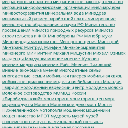
миграционная политика
миграционное законодательство
миграция
микрофинансовые_организации
миллиардеры
Минвостокразвития
минеральная вода
Минздрав
минимальный размер заработной платы
минирование
министерство образования и науки РФ
Министерство
просвещения
министр природных ресурсов
Министр
строительства и ЖКХ
Минобороны РФ
Минобрнауки
Минприроды
минпромторг
Минпросвещения
Минстрой
Минтранс
Минтруд
Минфин
Минэкономразвития
Минэнерго
МИР
митинг
Михаил Мишустин
Михаил Озимок
младенцы
Младушка
мнение
мнение_Кузовин
мнение_медицина
мнение_Райт
Мнение_Тиховский
мнение_экономика
мнения
многодетные семьи
многодетные_семьи
мобильная галерея
мобильная связь
мобильное приложение
модельная библиотека
Молодая
Гвардия
молодежный еврейский центр
молодежь
молоко
молочное скотоводство
МОМВД России
«Биробиджанский»
мониторинг
мониторинг цен
морг
морепродукты
Москва
Московское дело
мост
Мост в
Нижнеленинском
мотопомпа
мошенник
мошенники
мошенничество
МРОТ
мудрость
музей
музей
современного искусства
музыкальный спектакль
муниципалитеты
муниципальная программа