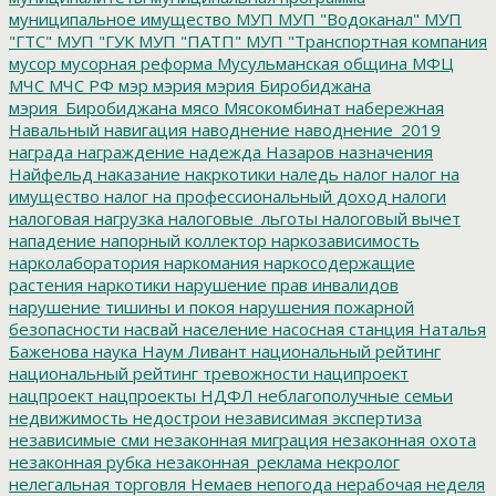
муниципальное имущество
МУП
МУП "Водоканал"
МУП
"ГТС"
МУП "ГУК
МУП "ПАТП"
МУП "Транспортная компания
мусор
мусорная реформа
Мусульманская община
МФЦ
МЧС
МЧС РФ
мэр
мэрия
мэрия Биробиджана
мэрия_Биробиджана
мясо
Мясокомбинат
набережная
Навальный
навигация
наводнение
наводнение_2019
награда
награждение
надежда
Назаров
назначения
Найфельд
наказание
накркотики
наледь
налог
налог на
имущество
налог на профессиональный доход
налоги
налоговая нагрузка
налоговые_льготы
налоговый вычет
нападение
напорный коллектор
наркозависимость
нарколаборатория
наркомания
наркосодержащие
растения
наркотики
нарушение прав инвалидов
нарушение тишины и покоя
нарушения пожарной
безопасности
насвай
население
насосная станция
Наталья
Баженова
наука
Наум Ливант
национальный рейтинг
национальный рейтинг тревожности
наципроект
нацпроект
нацпроекты
НДФЛ
неблагополучные семьи
недвижимость
недострои
независимая экспертиза
независимые сми
незаконная миграция
незаконная охота
незаконная рубка
незаконная_реклама
некролог
нелегальная торговля
Немаев
непогода
нерабочая неделя