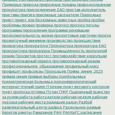
Приморье
природа
природные пожары
природоохранная
прокуратура
присоединение ЕАО
пристав-исполнитель
приставы
присяга
присяжные заседатели
Приходько
приют
приют для бездомных животных
пробка
пробки
проблемы
провал
проверка
прогноз
прогноз погоды
программа переселения
программа реновации
продолжительность жизни
продуктовые карточки
проезд
прожиточный минимум
производство
происшествие
прократура
прокуратруа
Прокуратура
прокуратура ЕАО
прокуратуура
прокураура
Промышленность
пропускной
режим
Просветов
протест
противодействие коррупции
противопожарный период
противопожарный режим
профессиональное_образование
профильный класс
профицит
профсоюзы
Проходцев
Пряма_линия_2025
прямая линия
прямые выборы
психбольница
психиатрическая больница
психоневрологический
интернат
птичий грипп
Птичник
пункт весового контроля
пункт пропуска
путевка
Путин
ПФР
Пшеничный
пьянство
за рулем
работа
работодатели
рабочая неделя
рабочая
поездка
рабочие места
радиация
радон
Разбой
развлекательный центр
развод
Раздольное
размыв
берегов
ракеты
Рамазанов
РАН
РАНХиГС
расписание