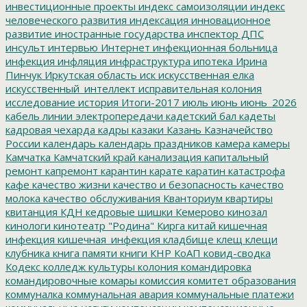
инвестиционные проекты
индекс самоизоляции
индекс
человеческого развития
индексация
инновационное
развитие
иностранные государства
инспектор ДПС
инсульт
интервью
Интернет
инфекционная больница
инфекция
инфляция
инфраструктура
ипотека
Ирина
Пинчук
Иркутская область
иск
искусственная елка
искусственный_интеллект
исправительная колония
исследование
история
Итоги-2017
июль
июнь
июнь_2026
кабель линии электропередачи
кадетский бал
кадеты
кадровая чехарда
кадры
казаки
Казань
Казначейство
России
календарь
календарь праздников
камера
камеры
Камчатка
Камчатский край
канализация
капитальный
ремонт
капремонт
карантин
карате
каратин
катастрофа
кафе
качество жизни
качество и безопасность
качество
молока
качество обслуживания
Кванториум
квартиры
квитанция
КДН
кедровые шишки
Кемерово
кинозал
кинологи
кинотеатр "Родина"
Кирга
китай
кишечная
инфекция
кишечная_инфекция
кладбище
клещ
клещи
клубника
книга памяти
книги
КНР
КоАП
ковид-сводка
Кодекс
колледж культуры
колония
командировка
командировочные
комары
комиссия
комитет образования
коммуналка
коммунальная авария
коммунальные платежи