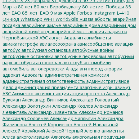
112
2018
23 февраля
31 декабря
5
5G
75-летие Победы
8
Марта
80 лет
80 лет Биробиджану
80_летие_Победы
85
лет ЕАО
85_лет_ЕАО
9 мая
Apple
Forbes
Instagram
L-410
QR-код
WhatsApp
Wi-Fi
WorldSkills Russia
аборты
аварийная
посадка
аварийное жилье
аварийные дома
аварийный дом
аварийный жилфонд
аварийный мост
авария
авария на
Чернобыльской АЭС
август
Авдалян
авиабилеты
авиакатастрофа
авиалесоохрана
авиасообщение
авиация
автобус
автобусная остановка
автобусные войны
автобусные остановки
автобусные перевозки
автобусный
парк
автобусы
автовокзал
автоклуб
автомобили
автомобиль
автоперевозки
Агада
агитпоезд
аграрии
адвокат
Адвокаты
административная комиссия
административная ответственность
административное
дело
администрация президента
азартные игры
азимут
АЗС
Акименко
активист
акция
акция протеста
Александр
Буксман
Александр Винников
Александр Головатый
Александр Золотухин
Александр Козлов
Александр
Левинталь
Александр Ливенталь
Александр Романов
Александр Соловьев
Александр Чаплыгин
Александра
Филиппова
Алексей Корниенко
Алексей Навальный
Алексей Хозяйский
Алексей Черный
Алеппо
алименты
Алиса
алкоголизация
Алкоголь
алкогольная продукция