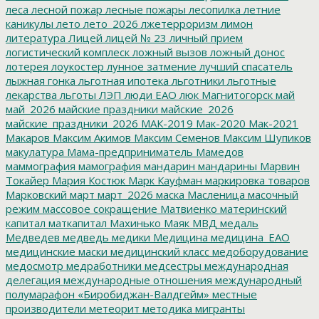
леса
лесной пожар
лесные пожары
лесопилка
летние
каникулы
лето
лето_2026
лжетерроризм
лимон
литература
Лицей
лицей № 23
личный прием
логистический комплеск
ложный вызов
ложный донос
лотерея
лоукостер
лунное затмение
лучший спасатель
лыжная гонка
льготная ипотека
льготники
льготные
лекарства
льготы
ЛЭП
люди ЕАО
люк
Магнитогорск
май
май_2026
майские праздники
майские_2026
майские_праздники_2026
МАК-2019
Мак-2020
Мак-2021
Макаров
Максим Акимов
Максим Семенов
Максим Шупиков
макулатура
Мама-предприниматель
Мамедов
маммография
мамография
мандарин
мандарины
Марвин
Токайер
Мария Костюк
Марк Кауфман
маркировка товаров
Марковский
март
март_2026
маска
Масленица
масочный
режим
массовое сокращение
Матвиенко
материнский
капитал
маткапитал
Махинько
Маяк
МВД
медаль
Медведев
медведь
медики
Медицина
медицина_ЕАО
медицинские маски
медицинский класс
медоборудование
медосмотр
медработники
медсестры
международная
делегация
международные отношения
международный
полумарафон «Биробиджан-Валдгейм»
местные
производители
метеорит
методика
мигранты