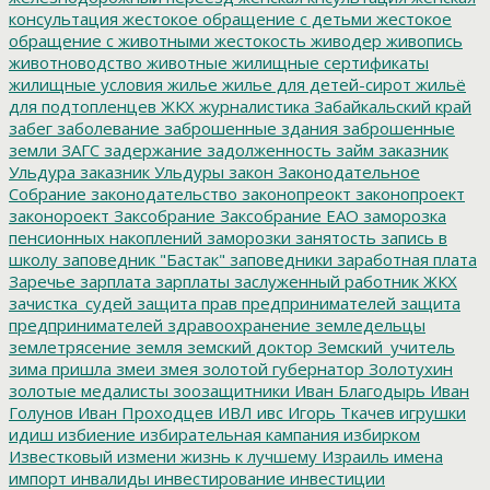
консультация
жестокое обращение с детьми
жестокое
обращение с животными
жестокость
живодер
живопись
животноводство
животные
жилищные сертификаты
жилищные условия
жилье
жилье для детей-сирот
жильё
для подтопленцев
ЖКХ
журналистика
Забайкальский край
забег
заболевание
заброшенные здания
заброшенные
земли
ЗАГС
задержание
задолженность
займ
заказник
Ульдура
заказник Ульдуры
закон
Законодательное
Собрание
законодательство
законопреокт
законопроект
законороект
Заксобрание
Заксобрание ЕАО
заморозка
пенсионных накоплений
заморозки
занятость
запись в
школу
заповедник "Бастак"
заповедники
заработная плата
Заречье
зарплата
зарплаты
заслуженный работник ЖКХ
зачистка_судей
защита прав предпринимателей
защита
предпринимателей
здравоохранение
земледельцы
землетрясение
земля
земский доктор
Земский_учитель
зима пришла
змеи
змея
золотой губернатор
Золотухин
золотые медалисты
зоозащитники
Иван Благодырь
Иван
Голунов
Иван Проходцев
ИВЛ
ивс
Игорь Ткачев
игрушки
идиш
избиение
избирательная кампания
избирком
Известковый
измени жизнь к лучшему
Израиль
имена
импорт
инвалиды
инвестирование
инвестиции