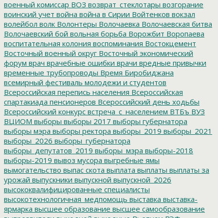
военный комиссар
ВОЗ
возврат_стеклотары
возгорание
воинский учет
война
война в Сирии
Войтенков
вокзал
волейбол
волк
Волонтеры
Волочаевка
Волочаевская битва
Волочаевский бой
вольная борьба
Ворожбит
Воропаева
воспитательная колония
воспоминания
Востокцемент
Восточный военный округ
Восточный экономический
форум
врач
врачебные ошибки
врачи
вредные привычки
временные трубопроводы
Время Биробиджана
всемирный фестиваль молодежи и студентов
Всероссийская перепись населения
Всероссийская
спартакиада пенсионеров
Всероссийский день ходьбы
Всероссийский конкурс
встреча_с_населением
ВТБъ
ВУЗ
ВЦИОМ
выборы
выборы 2017
выборы губернатора
выборы мэра
выборы ректора
выборы_2019
выборы_2021
выборы_2026
выборы_губернатора
выборы_депутатов_2019
выборы_мэра
выборы-2018
выборы-2019
вывоз мусора
выгребные ямы
вымогательство
выпас скота
выплата
выплаты
выплаты за
урожай
выпускники
выпускной
выпускной_2026
высококвалифицированные специалисты
высокотехнологичная_медпомощь
выставка
выставка-
ярмарка
высшее образование
высшее самообразование