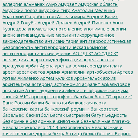
аллергия
альманах
Амур
Амурзет
Амурская область
Амурский полоз
амурский тигр
Анатолий Мелешко
Анатолий Скоробогатов
Ангелы мира
Андрей Бялик
Андрей Голубь
Андрей Драчев
Андрей Пивенко
Анна
Кузнецова
аномальное потепление
анонимные звонки
анонс
антивандальные меры
антикоррупционное
законодательство
антисанитария
антитеррористическая
безопасность
антитеррористическая комиссия
антитеррористические учения
АО "ДГК"
АО "ДРСК"
апелляция
аппарат видеофиксации
апрель
аптека
Арашуков
Арбат
Арена
аренда земли
арендная плата
арест
арест счетов
Армия
Арнаполин
арт-объекты
Артеев
Артём Акименко
Артём Куликов
Архангельск
архив
архитектура
астероид
астрономия
асфальт
асфальтовое
покрытие
Атлет
аудиенция
аферисты
африканская чума
свиней
АЧС
аэропорт
аэрофлот
бал
банк
банк "Открытие"
Банк России
банки
банкноты
банковская карта
банковские_карты
банковский роуминг
банкротство
барельеф
баскетбол
Бастак
Бастрыкин
батут
Бедность
бездомные
бездомные животные
безналичные платежи
Безопасное колесо-2019
безопасность
Безопасные и
качественные дороги
безработица
белка
бензин
Беринг