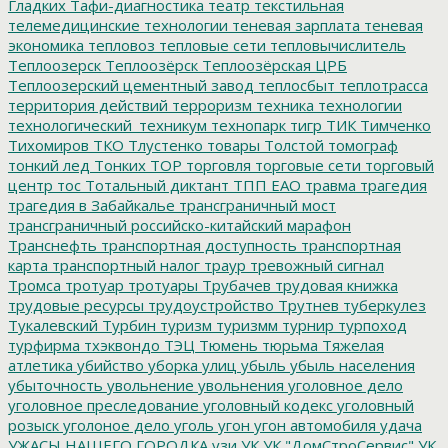
Гладких
Тафи-диагностика
театр
текстильная
телемедицинские технологии
теневая зарплата
теневая
экономика
тепловоз
тепловые сети
тепловычислитель
Теплоозерск
Теплоозёрск
Теплоозёрская ЦРБ
Теплоозерский цементный завод
теплосбыт
теплотрасса
территория действий
терроризм
техника
технологии
технологический_техникум
технопарк
тигр
ТИК
Тимченко
Тихомиров
ТКО
Тлустенко
товары
Толстой
томограф
тонкий лед
Тонких
ТОР
торговля
торговые сети
торговый
центр
тос
Тотальный диктант
ТПП ЕАО
травма
трагедия
трагедия в Забайкалье
трансграничный мост
трансграничный российско-китайский марафон
Транснефть
транспортная доступность
транспортная
карта
транспортный налог
траур
тревожный сигнал
Тромса
тротуар
тротуары
Трубачев
трудовая книжка
трудовые ресурсы
трудоустройство
Трутнев
туберкулез
Тукалевский
Турбин
туризм
туризмм
турнир
турпоход
турфирма
тхэквондо
ТЭЦ
Тюмень
тюрьма
Тяжелая
атлетика
убийство
уборка улиц
убыль
убыль населения
убыточность
увольнение
увольнения
уголовное дело
уголовное преследование
уголовный кодекс
уголовный
розыск
уголоное дело
уголь
угон
угон автомобиля
удача
УЖАСЫ НАШЕГО ГОРОДКА
узи
УК
УК "ДомСтроСервис"
УК