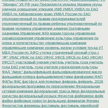
"Монарх"
УК РФ
указ Президента
укладка
Украина
укусы
уличное освещение
Улюкаев
УМВ
УМВД
УМВД по ЕАО
УМВД по Хабаровскому краю
УМВД России по ЕАО
уполномоченный по правам предпринимателей
уполномоченный по правам ребенка
уполномоченный по
правам человека
управление административными
зданиями
Управление ЖКХ мэрии города
управление
здравоохранения
управление культуры
управление по
опеке и попечительству
управляющая компания
управляющие компании
уровень жизни
условия труда
УТ
МВД России по ДФО
утечка
утраченный урожай
утро с
"@"
УФАС
УФАС по ЕАО
УФНС
УФСБ
УФСБ по ЕАО
УФСИН
УФССП
участковый
учения
учитель
учитель года
учитель
года ЕАО
учитель_года
учителя
учреждения культуры
ФАД "Амур"
фальсификация
фальсифицированное масло
фальшивая купюра
фальшивомонетчики
фанфурики
ФАП
ФАПы
ФАС
фастфуд для пожилых
февраль
февраль_2026
федеральная программа по переселению
Федеральная
сетевая компания
федеральная трасса Амур
федеральные
средства
федеральный розыск
Федотов
фейерверк
фейк
фейки
фейковые новости
фельдшер
феминизм
Феникс
Феоктистов
фермеры
фестиваль
фестиваль еврейской