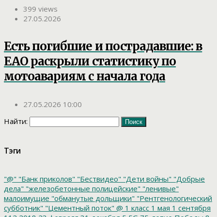
399 views
27.05.2026
Есть погибшие и пострадавшие: в
ЕАО раскрыли статистику по
мотоавариям с начала года
27.05.2026 10:00
Найти:
Тэги
"@"
"Банк приколов"
"Бествидео"
"Дети войны"
"Добрые
дела"
"железобетонные полицейские"
"ленивые"
малоимущие
"обманутые дольщики"
"Рентгенологический
субботник"
"Цементный поток"
@
1 класс
1 мая
1 сентября