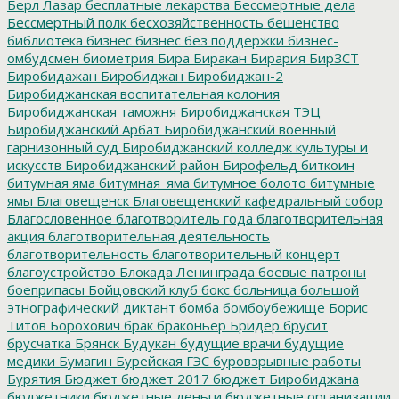
Берл Лазар
бесплатные лекарства
Бессмертные дела
Бессмертный полк
бесхозяйственность
бешенство
библиотека
бизнес
бизнес без поддержки
бизнес-
омбудсмен
биометрия
Бира
Биракан
Бирария
БирЗСТ
Биробидажан
Биробиджан
Биробиджан-2
Биробиджанская воспитательная колония
Биробиджанская таможня
Биробиджанская ТЭЦ
Биробиджанский Арбат
Биробиджанский военный
гарнизонный суд
Биробиджанский колледж культуры и
искусств
Биробиджанский район
Бирофельд
биткоин
битумная яма
битумная_яма
битумное болото
битумные
ямы
Благовещенск
Благовещенский кафедральный собор
Благословенное
благотворитель года
благотворительная
акция
благотворительная деятельность
благотворительность
благотворительный концерт
благоустройство
Блокада Ленинграда
боевые патроны
боеприпасы
Бойцовский клуб
бокс
больница
большой
этнографический диктант
бомба
бомбоубежище
Борис
Титов
Борохович
брак
браконьер
Бридер
брусит
брусчатка
Брянск
Будукан
будущие врачи
будущие
медики
Бумагин
Бурейская ГЭС
буровзрывные работы
Бурятия
Бюджет
бюджет 2017
бюджет Биробиджана
бюджетники
бюджетные деньги
бюджетные организации