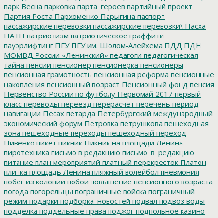
парк Весна
парковка
парта_героев
партийный проект
Партия Роста
Пархоменко
Парыгина
паспорт
пассажирские перевозки
пассажирские перевозки\
Пасха
ПАТП
патриотизм
патриотическое граффити
пауэрлифтинг
ПГУ
ПГУ им. Шолом-Алейхема
ПДД
ПДН
МОМВД России «Ленинский»
педагоги
педагогическая
тайна
пенсии
пенсионер
пенсионерка
пенсионеры
пенсионная грамотность
пенсионная реформа
пенсионные
накопления
пенсионный возраст
Пенсионный фонд
пенсия
Первенство России по футболу
Первомай 2017
первый
класс
переводы
переезд
перерасчет
перечень
период
навигации
Песах
петарда
Петербургский международный
экономический форум
Петровка
петрушкова
пешеходная
зона
пешеходные переходы
пешеходный переход
Пивенко
пикет
пикник
Пикник на площади Ленина
пиротехника
письмо в редакцию
письмо_в_редакцию
питание
план мероприятий
платный перекресток
Платон
плитка
площадь Ленина
пляжный волейбол
пневмония
побег из колонии
побои
повышение пенсионного возраста
погода
погорельцы
пограничные войска
пограничный
режим
подарки
подборка_новостей
подвал
подвоз воды
подделка
поддельные права
поджог
подпольное казино