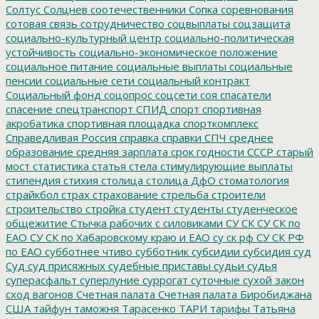
Солтус
Солцнев
соотечественники
Сопка
соревнования
сотовая связь
сотрудничество
соцвыплаты
соцзащита
социально-культурный центр
социально-политическая
устойчивость
социально-экономическое положение
социальное питание
социальные выплаты
социальные
пенсии
социальные сети
социальный контракт
Социальный фонд
соцопрос
соцсети
соя
спасатели
спасение
спецтранспорт
СПИД
спорт
спортивная
акробатика
спортивная площадка
спорткомплекс
Справедливая Россия
справка
справки
СПЧ
среднее
образование
средняя зарплата
срок годности
СССР
старый
мост
статистика
статья
стела
стимулирующие выплаты
стипендия
стихия
столица
столица ДфО
стоматология
страйкбол
страх
страхование
стрельба
строители
строительство
стройка
студент
студенты
студенческое
общежитие
Стычка рабочих с силовиками
СУ СК
СУ СК по
ЕАО
СУ СК по Хабаровскому краю и ЕАО
су ск рф
СУ СК РФ
по ЕАО
субботнее чтиво
субботник
субсидии
субсидия
суд
Суд
суд присяжных
судебные приставы
судьи
судья
суперасфальт
суперлуние
суррогат
суточные
сухой закон
сход вагонов
Счетная палата
Счетная палата Биробиджана
США
тайфун
таможня
Тарасенко
ТАРИ
тарифы
Татьяна