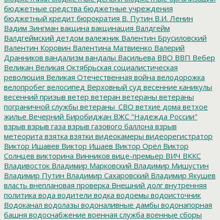
бюджетные средства
бюджетные учреждения
бюджетный кредит
бюрократия
В. Путин
В.И. Ленин
Вадим Зингман
вакцина
вакцинация
Валдгейм
Валдгеймский детдом
валежник
Валентин Брусиловский
Валентин Коровин
Валентина Матвиенко
Валерий
Дранников
вандализм
вандалы
Васильева
ВВО
ВВП
Вебер
Великан
Великая Октябрьская социалистическая
революция
Великая Отечественная война
велодорожка
велопробег
велосипед
Верховный суд
весенние каникулы
весенний призыв
ветер
ветеран
ветераны
ветераны
пограничной службы
ветераны_СВО
ветхие дома
ветхое
жилье
Вечерний Биробиджан
ВЖС "Надежда России"
взрыв
взрыв газа
взрыв газового баллона
взрыв
метеорита
взятка
взятки
видеокамеры
видеорегистратор
Виктор Ишавев
Виктор Ишаев
Виктор Орёл
Виктор
Солнцев
викторина
Винников
вице-премьер
ВИЧ
ВККС
Владивосток
Владимир Марковский
Владимир Мишустин
Владимир Путин
Владимир Сахаровский
Владимир Якушев
власть
внеплановая проверка
Внешний долг
внутренняя
политика
вода
водители
водка
водоемы
водоисточник
Водоканал
водолазы
водоналивные дамбы
водонапорная
башня
водоснабжение
военная служба
военные сборы