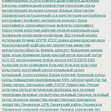
коммунальные услуги
компенсации
компенсационные
расходы
компенсация
комфортная городская среда
кондитерские изделия
конкурс
Конрад
Константин
Лазарев
конституционный суд
конституция
контрабанда
контрафакт
конфликт интересов
концерт
Корж
коронавирус
коронавирусные выплаты
коронаврус
Коростелев
короткая рабочая неделя
коррупция
корь
Косвинцев
космодром
космодром_Восточный
космос
котельная
Кочмар
КПРФ
КПСС
кража
кражи
красная икра
Краснодарский край
кредит
кредитная амнистия
кредитоспособность
Кремль
креозот
Крещение
кризис
Крик души
Криминал
Крым
крытый каток
крытый_каток
КСН
КТ-исследование
Кубок лосося
КУГИ
КУГИ ЕАО
Кудесник
кудо
кулинария
Кульдкр
Кульдур
культура
культурно досуговый центр
купальный сезон
купальный_сезон
купюры
Кураж
курение
Куренков
курсы
курсы повышения квалификации
КФХ
лаборатория
Лаг ба-
Омер
лагерь
Лагошина
лайк
ЛДПР
Левинталь
Легкая
атлетика
легкоатлетическая пробежка
лед
ледовая
переправа
ледовые скульптуры
ледовый городок
ледовый
каток
ледоход
лекарства
лекарственные препараты
лекарство
Ленинская ЦРБ
Ленинский район
Ленинское
Ленинское сельское поселение
Леонид Школьник
лес