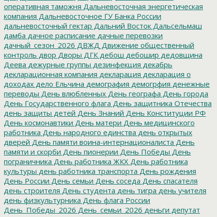
оперативная таможня
Дальневосточная энергетическая
компания
Дальневосточное ГУ Банка России
дальневосточный гектар
Дальний Восток
Дальсельмаш
дамба
дачное расписание
дачные перевозки
дачный_сезон_2026
ДВЖД
Движение общественный
контроль
двор
Дворы
ДГК
дебош
дебошир
дедовщина
Деева
дежурные группы
дезинфекция
декабрь
декларационная компания
декларация
декларация о
доходах
дело Ельчина
демография
демогрфия
денежные
переводы
День влюбленных
День географа
День города
День Государственного флага
День защитника Отечества
день защиты детей
День Знаний
День Конституции РФ
День космонавтики
День матери
День медицинского
работника
День народного единства
день открытых
дверей
День памяти воина-интернационалиста
День
памяти и скорби
День пионерии
День Победы
День
пограничника
День работника ЖКХ
День работника
культуры
день работника транспорта
День рождения
День России
День семьи
День соседа
День спасателя
день строителя
День студента
день тигра
день учителя
день физкультурника
День флага России
День_Победы_2026
День_семьи_2026
деньги
депутат