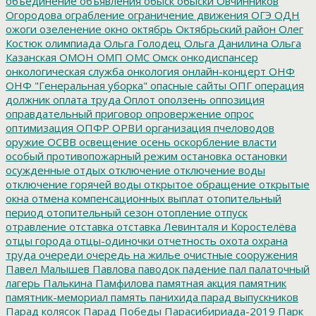
объединение
объявления
обыск
обыски
Овчинников
Огородова
ограбление
ограничение движения
ОГЭ
ОДН
ожоги
озеленение
окно
октябрь
Октябрьский район
Олег
Костюк
олимпиада
Ольга Голодец
Ольга Данилина
Ольга
Казанская
ОМОН
ОМП
ОМС
Омск
онкодиспансер
онкологическая служба
онкология
онлайн-концерт
ОНФ
ОНФ "Генеральная уборка"
опасные сайты
ОПГ
операция
должник
оплата труда
Оплот
оползень
оппозиция
оправдательный приговор
опровержение
опрос
оптимизация
ОПФР
ОРВИ
организация пчеловодов
оружие
ОСВВ
освещение
осень
оскорбление власти
особый противопожарный режим
остановка
остановки
осужденные
отдых
отключение
отключение воды
отключение горячей воды
открытое обращение
открытые
окна
отмена компенсационных выплат
отопительный
период
отопительный сезон
отопление
отпуск
отравление
отставка
отставка Левинталя и Коростелёва
отцы города
отцы-одиночки
отчетность
охота
охрана
труда
очереди
очередь на жилье
очистные сооружения
Павел Малышев
Павлова
паводок
падение
пал
палаточный
лагерь
Палькина
Памфилова
памятная акция
памятник
памятник-мемориал
память
панихида
парад выпускников
Парад колясок
Парад Победы
Парасибириада-2019
Парк