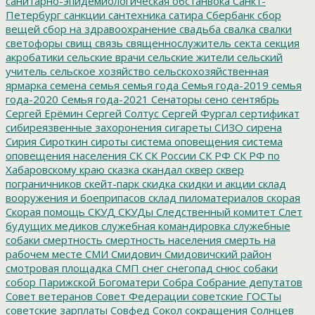
санитарно-эпидемиологическая обстанвока
Санкт-
Петербург
санкции
сантехника
сатира
Сбербанк
сбор
вещей
сбор на здравоохранение
свадьба
свалка
свалки
светофоры
свищ
связь
священнослужитель
секта
секция
акробатики
сельские врачи
сельские жители
сельский
учитель
сельское хозяйство
сельскохозяйственная
ярмарка
семена
семья
семья года
Семья года-2019
семья
года-2020
Семья года-2021
Сенаторы
сено
сентябрь
Сергей Ерёмин
Сергей Солтус
Сергей Фургал
сертификат
сибиреязвенные захоронения
сигареты
СИЗО
сирена
Сирия
Сироткин
сироты
система оповещения
система
оповещения населения
СК
СК России
СК РФ
СК РФ по
Хабаровскому краю
сказка
скандал
сквер
сквер
пограничников
скейт-парк
скидка
скидки и акции
склад
вооружения и боеприпасов
склад пиломатериалов
скорая
Скорая помощь
СКУД
СКУДы
Следственный комитет
Слет
будущих медиков
служебная командировка
служебные
собаки
смертность
смертность населения
смерть на
рабочем месте
СМИ
Смидович
Смидовичский район
смотровая площадка
СМП
снег
снегопад
снюс
собаки
собор Парижской Богоматери
Собра
Собрание депутатов
Совет ветеранов
Совет Федерации
советские ГОСТы
советские зарплаты
Совфед
Сокол
сокращения
Солнцев