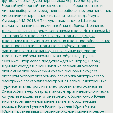
футболу
черная дыра
черная икра
черные лесорубы
Черный куб
черный список
честные выборы
честные и
чистые выборы
четырехдневная рабочая неделя
чиновник
чиновники
чипирование
чистая питьевая вода
Чиунэ
Сугихара
ЧМ-2018
ЧП
чс
чума
шампанское
Шапиро
шахматы
шашки
шашлыки
швейная фабрика
Шевченко
шелковый путь
Шереметьево
школа
школа № 10
школа №
11
школа № 4
школа № 9
школы
школьная ярмарка
школьники
школьница из Томсино
школьное образование
школьное питание
школьные автобусы
школьные
завтраки
школьные каникулы
школьные перевозки
школьные поборы
школьный автобус
Шоу группа
"Феникс"
штормовое предупреждение
штраф
штрафы
шумные соседи
щенок
Щукинка
эвакуация
экология
экономика
экономический кризис
экономия
экофест
эксперты
экспорт
экстремизм
электрика
электричество
электричка
электрички
электронная запись
электронные
турникеты
электроплита
электросети
электроэнергия
Энергосбыт
энерготарифы
энкаунтер
эпидемиологическая
ситуация
эпидемия
это_интересно
юбилей
юмор
Юные
инспекторы движения
юные таланты
юридическая
помощь
Юрий Гулягин
Юрий Трутнев
Юрий Чайка
Юрий_Трутнев
явка с повинной
Якунин
ямочный ремонт