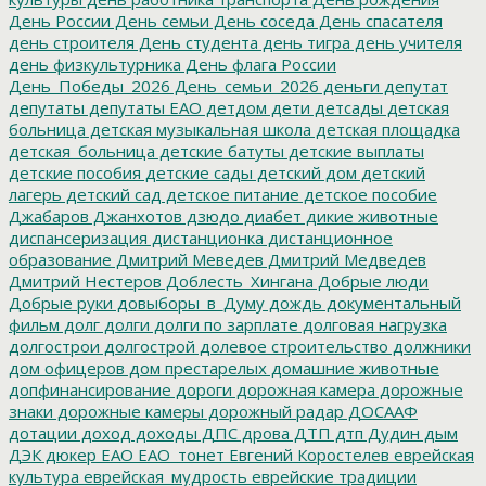
День России
День семьи
День соседа
День спасателя
день строителя
День студента
день тигра
день учителя
день физкультурника
День флага России
День_Победы_2026
День_семьи_2026
деньги
депутат
депутаты
депутаты ЕАО
детдом
дети
детсады
детская
больница
детская музыкальная школа
детская площадка
детская_больница
детские батуты
детские выплаты
детские пособия
детские сады
детский дом
детский
лагерь
детский сад
детское питание
детское пособие
Джабаров
Джанхотов
дзюдо
диабет
дикие животные
диспансеризация
дистанционка
дистанционное
образование
Дмитрий Меведев
Дмитрий Медведев
Дмитрий Нестеров
Доблесть_Хингана
Добрые люди
Добрые руки
довыборы_в_Думу
дождь
документальный
фильм
долг
долги
долги по зарплате
долговая нагрузка
долгострои
долгострой
долевое строительство
должники
дом офицеров
дом престарелых
домашние животные
допфинансирование
дороги
дорожная камера
дорожные
знаки
дорожные камеры
дорожный радар
ДОСААФ
дотации
доход
доходы
ДПС
дрова
ДТП
дтп
Дудин
дым
ДЭК
дюкер
ЕАО
ЕАО_тонет
Евгений Коростелев
еврейская
культура
еврейская_мудрость
еврейские традиции