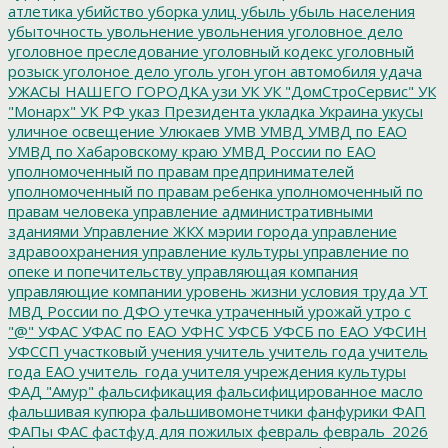
атлетика
убийство
уборка улиц
убыль
убыль населения
убыточность
увольнение
увольнения
уголовное дело
уголовное преследование
уголовный кодекс
уголовный
розыск
уголоное дело
уголь
угон
угон автомобиля
удача
УЖАСЫ НАШЕГО ГОРОДКА
узи
УК
УК "ДомСтроСервис"
УК
"Монарх"
УК РФ
указ Президента
укладка
Украина
укусы
уличное освещение
Улюкаев
УМВ
УМВД
УМВД по ЕАО
УМВД по Хабаровскому краю
УМВД России по ЕАО
уполномоченный по правам предпринимателей
уполномоченный по правам ребенка
уполномоченный по
правам человека
управление административными
зданиями
Управление ЖКХ мэрии города
управление
здравоохранения
управление культуры
управление по
опеке и попечительству
управляющая компания
управляющие компании
уровень жизни
условия труда
УТ
МВД России по ДФО
утечка
утраченный урожай
утро с
"@"
УФАС
УФАС по ЕАО
УФНС
УФСБ
УФСБ по ЕАО
УФСИН
УФССП
участковый
учения
учитель
учитель года
учитель
года ЕАО
учитель_года
учителя
учреждения культуры
ФАД "Амур"
фальсификация
фальсифицированное масло
фальшивая купюра
фальшивомонетчики
фанфурики
ФАП
ФАПы
ФАС
фастфуд для пожилых
февраль
февраль_2026