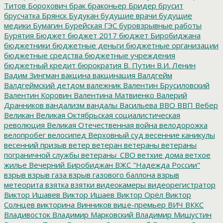
Титов
Борохович
брак
браконьер
Бридер
брусит
брусчатка
Брянск
Будукан
будущие врачи
будущие
медики
Бумагин
Бурейская ГЭС
буровзрывные работы
Бурятия
Бюджет
бюджет 2017
бюджет Биробиджана
бюджетники
бюджетные деньги
бюджетные организации
бюджетные средства
бюджетные учреждения
бюджетный кредит
бюрократия
В. Путин
В.И. Ленин
Вадим Зингман
вакцина
вакцинация
Валдгейм
Валдгеймский детдом
валежник
Валентин Брусиловский
Валентин Коровин
Валентина Матвиенко
Валерий
Дранников
вандализм
вандалы
Васильева
ВВО
ВВП
Вебер
Великан
Великая Октябрьская социалистическая
революция
Великая Отечественная война
велодорожка
велопробег
велосипед
Верховный суд
весенние каникулы
весенний призыв
ветер
ветеран
ветераны
ветераны
пограничной службы
ветераны_СВО
ветхие дома
ветхое
жилье
Вечерний Биробиджан
ВЖС "Надежда России"
взрыв
взрыв газа
взрыв газового баллона
взрыв
метеорита
взятка
взятки
видеокамеры
видеорегистратор
Виктор Ишавев
Виктор Ишаев
Виктор Орёл
Виктор
Солнцев
викторина
Винников
вице-премьер
ВИЧ
ВККС
Владивосток
Владимир Марковский
Владимир Мишустин