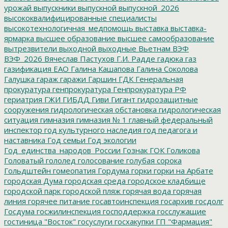
урожай
выпускники
выпускной
выпускной_2026
высококвалифицированные специалисты
высокотехнологичная_медпомощь
выставка
выставка-
ярмарка
высшее образование
высшее самообразование
вытрезвители
выходной
выходные
Вьетнам
ВЭФ
ВЭФ_2026
Вячеслав Пастухов
Г.И. Радде
гадюка
газ
газификация ЕАО
Галина Кашапова
Галина Соколова
Галушка
гараж
гаражи
Гаршин
ГДК
Генеральная
прокуратура
генпрокуратура
Генпрокуратура РФ
гериатрия
ГЖИ
ГИБДД
Гиви
Гигант
гидрозащитные
сооружения
гидрологическая обстановка
гидрологическая
ситуация
гимназия
гимназия № 1
главный федеральный
инспектор
год культурного наследия
год педагога и
наставника
Год семьи
Год экологии
Год_единства_народов_России
Гознак
ГОК
Голикова
Головатый
гололед
голосование
голубая сорока
Гольдштейн
гомеопатия
Гордума
горки
горки на Арбате
городская Дума
городская среда
городское кладбище
городской парк
городской пляж
горячая вода
горячая
линия
горячее питание
госавтоинспекция
госархив
госдолг
Госдума
госжилинспекция
господдержка
госслужащие
гостиница "Восток"
госуслуги
госхакупки
ГП "Фармация"