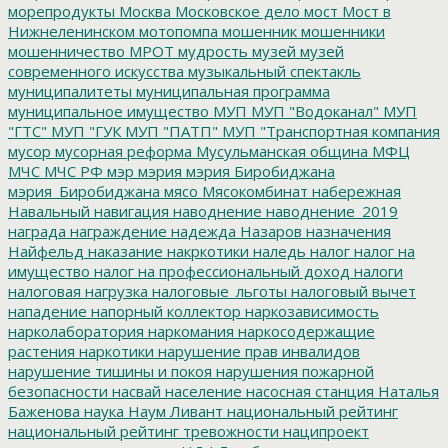
морепродукты
Москва
Московское дело
мост
Мост в
Нижнеленинском
мотопомпа
мошенник
мошенники
мошенничество
МРОТ
мудрость
музей
музей
современного искусства
музыкальный спектакль
муниципалитеты
муниципальная программа
муниципальное имущество
МУП
МУП "Водоканал"
МУП
"ГТС"
МУП "ГУК
МУП "ПАТП"
МУП "Транспортная компания
мусор
мусорная реформа
Мусульманская община
МФЦ
МЧС
МЧС РФ
мэр
мэрия
мэрия Биробиджана
мэрия_Биробиджана
мясо
Мясокомбинат
набережная
Навальный
навигация
наводнение
наводнение_2019
награда
награждение
надежда
Назаров
назначения
Найфельд
наказание
накркотики
наледь
налог
налог на
имущество
налог на профессиональный доход
налоги
налоговая нагрузка
налоговые_льготы
налоговый вычет
нападение
напорный коллектор
наркозависимость
нарколаборатория
наркомания
наркосодержащие
растения
наркотики
нарушение прав инвалидов
нарушение тишины и покоя
нарушения пожарной
безопасности
насвай
население
насосная станция
Наталья
Баженова
наука
Наум Ливант
национальный рейтинг
национальный рейтинг тревожности
наципроект