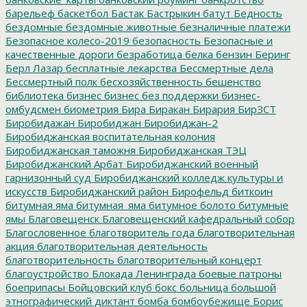
барельеф
баскетбол
Бастак
Бастрыкин
батут
Бедность
бездомные
бездомные животные
безналичные платежи
Безопасное колесо-2019
безопасность
Безопасные и
качественные дороги
безработица
белка
бензин
Беринг
Берл Лазар
бесплатные лекарства
Бессмертные дела
Бессмертный полк
бесхозяйственность
бешенство
библиотека
бизнес
бизнес без поддержки
бизнес-
омбудсмен
биометрия
Бира
Биракан
Бирария
БирЗСТ
Биробидажан
Биробиджан
Биробиджан-2
Биробиджанская воспитательная колония
Биробиджанская таможня
Биробиджанская ТЭЦ
Биробиджанский Арбат
Биробиджанский военный
гарнизонный суд
Биробиджанский колледж культуры и
искусств
Биробиджанский район
Бирофельд
биткоин
битумная яма
битумная_яма
битумное болото
битумные
ямы
Благовещенск
Благовещенский кафедральный собор
Благословенное
благотворитель года
благотворительная
акция
благотворительная деятельность
благотворительность
благотворительный концерт
благоустройство
Блокада Ленинграда
боевые патроны
боеприпасы
Бойцовский клуб
бокс
больница
большой
этнографический диктант
бомба
бомбоубежище
Борис