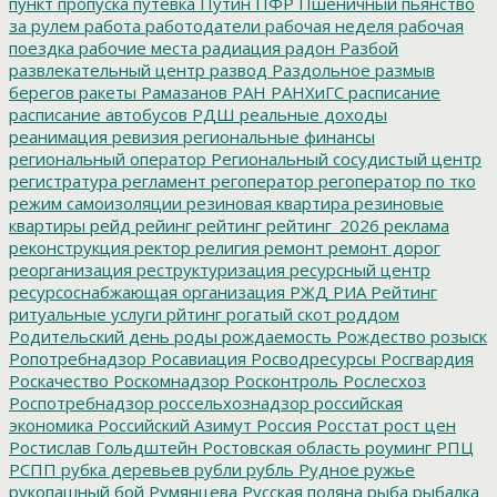
пункт пропуска
путевка
Путин
ПФР
Пшеничный
пьянство
за рулем
работа
работодатели
рабочая неделя
рабочая
поездка
рабочие места
радиация
радон
Разбой
развлекательный центр
развод
Раздольное
размыв
берегов
ракеты
Рамазанов
РАН
РАНХиГС
расписание
расписание автобусов
РДШ
реальные доходы
реанимация
ревизия
региональные финансы
региональный оператор
Региональный сосудистый центр
регистратура
регламент
регоператор
регоператор по тко
режим самоизоляции
резиновая квартира
резиновые
квартиры
рейд
рейинг
рейтинг
рейтинг_2026
реклама
реконструкция
ректор
религия
ремонт
ремонт дорог
реорганизация
реструктуризация
ресурсный центр
ресурсоснабжающая организация
РЖД
РИА Рейтинг
ритуальные услуги
рйтинг
рогатый скот
роддом
Родительский день
роды
рождаемость
Рождество
розыск
Ропотребнадзор
Росавиация
Росводресурсы
Росгвардия
Роскачество
Роскомнадзор
Росконтроль
Рослесхоз
Роспотребнадзор
россельхознадзор
российская
экономика
Российский Азимут
Россия
Росстат
рост цен
Ростислав Гольдштейн
Ростовская область
роуминг
РПЦ
РСПП
рубка деревьев
рубли
рубль
Рудное
ружье
рукопашный бой
Румянцева
Русская поляна
рыба
рыбалка