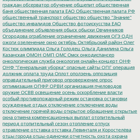
граждан
обсерватор
обучение
общепит
общественная
баня
общественная палата ЕАО
Общественная палата РФ
общественный транспорт
общество
общество "Знание"
общество инвалидов
Общество фотоискусства ЕАО
объединение
объявления
обыск
обыски
Овчинников
Огородова
ограбление
ограничение движения
ОГЭ
ОДН
ожоги
озеленение
окно
октябрь
Октябрьский район
Олег
Костюк
олимпиада
Ольга Голодец
Ольга Данилина
Ольга
Казанская
ОМОН
ОМП
ОМС
Омск
онкодиспансер
онкологическая служба
онкология
онлайн-концерт
ОНФ
ОНФ "Генеральная уборка"
опасные сайты
ОПГ
операция
должник
оплата труда
Оплот
оползень
оппозиция
оправдательный приговор
опровержение
опрос
оптимизация
ОПФР
ОРВИ
организация пчеловодов
оружие
ОСВВ
освещение
осень
оскорбление власти
особый противопожарный режим
остановка
остановки
осужденные
отдых
отключение
отключение воды
отключение горячей воды
открытое обращение
открытые
окна
отмена компенсационных выплат
отопительный
период
отопительный сезон
отопление
отпуск
отравление
отставка
отставка Левинталя и Коростелёва
отцы города
отцы-одиночки
отчетность
охота
охрана