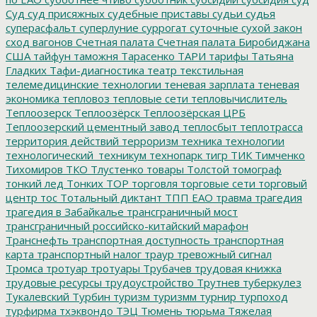
Суд
суд присяжных
судебные приставы
судьи
судья
суперасфальт
суперлуние
суррогат
суточные
сухой закон
сход вагонов
Счетная палата
Счетная палата Биробиджана
США
тайфун
таможня
Тарасенко
ТАРИ
тарифы
Татьяна
Гладких
Тафи-диагностика
театр
текстильная
телемедицинские технологии
теневая зарплата
теневая
экономика
тепловоз
тепловые сети
тепловычислитель
Теплоозерск
Теплоозёрск
Теплоозёрская ЦРБ
Теплоозерский цементный завод
теплосбыт
теплотрасса
территория действий
терроризм
техника
технологии
технологический_техникум
технопарк
тигр
ТИК
Тимченко
Тихомиров
ТКО
Тлустенко
товары
Толстой
томограф
тонкий лед
Тонких
ТОР
торговля
торговые сети
торговый
центр
тос
Тотальный диктант
ТПП ЕАО
травма
трагедия
трагедия в Забайкалье
трансграничный мост
трансграничный российско-китайский марафон
Транснефть
транспортная доступность
транспортная
карта
транспортный налог
траур
тревожный сигнал
Тромса
тротуар
тротуары
Трубачев
трудовая книжка
трудовые ресурсы
трудоустройство
Трутнев
туберкулез
Тукалевский
Турбин
туризм
туризмм
турнир
турпоход
турфирма
тхэквондо
ТЭЦ
Тюмень
тюрьма
Тяжелая