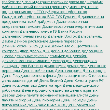
грабеж
град
граница
грант
график подвоза воды
график
работы
Григорий Волохов
Грипп
Грудинин
грунтовые
воды
грязная вода
ГТО
губернатор
губернатор
Гольдштейн
губернатор ЕАО
ГУК
Гулягин
Д
давление на
предпринимателей
дайджест
Дальневосточная
оперативная таможня
Дальневосточная энергетическая
компания
Дальневосточное ГУ Банка России
дальневосточный гектар
Дальний Восток
Дальсельмаш
дамба
дачное расписание
дачные перевозки
дачный_сезон_2026
ДВЖД
Движение общественный
контроль
двор
Дворы
ДГК
дебош
дебошир
дедовщина
Деева
дежурные группы
дезинфекция
декабрь
декларационная компания
декларация
декларация о
доходах
дело Ельчина
демография
демогрфия
денежные
переводы
День влюбленных
День географа
День города
День Государственного флага
День защитника Отечества
день защиты детей
День Знаний
День Конституции РФ
День космонавтики
День матери
День медицинского
работника
День народного единства
день открытых
дверей
День памяти воина-интернационалиста
День
памяти и скорби
День пионерии
День Победы
День
пограничника
День работника ЖКХ
День работника
культуры
день работника транспорта
День рождения