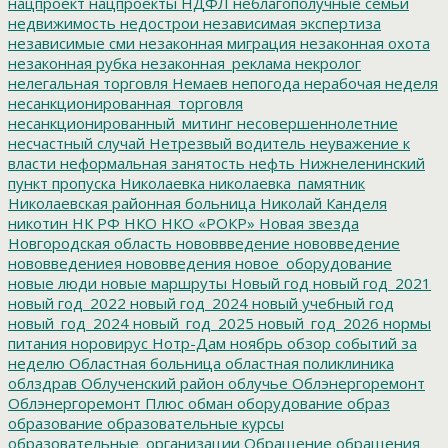
нацпроект
нацпроекты
НДФЛ
неблагополучные семьи
недвижимость
недострои
независимая экспертиза
независимые сми
незаконная миграция
незаконная охота
незаконная рубка
незаконная_реклама
некролог
нелегальная торговля
Немаев
непогода
нерабочая неделя
несанкционированная_торговля
несанкционированный_митинг
несовершеннолетние
несчастный случай
Нетрезвый водитель
неуважение к
власти
неформальная занятость
нефть
Нижнеленинский
пункт пропуска
Николаевка
николаевка_памятник
Николаевская районная больница
Николай Канделя
никотин
НК РФ
НКО
НКО «РОКР»
Новая звезда
Новгородская область
нововвведение
нововведение
нововведениея
нововведения
новое_оборудование
новые люди
новые маршруты
Новый год
новый год_2021
новый год_2022
новый год_2024
новый учебный год
новый_год_2024
новый_год_2025
новый_год_2026
нормы
питания
норовирус
Нотр-Дам
ноябрь
обзор событий за
неделю
Областная больница
областная поликлиника
облздрав
Облученский район
облучье
Облэнергоремонт
Облэнергоремонт Плюс
обман
оборудование
образ
образование
образовательные курсы
образовательные_организации
Обращение
обращения