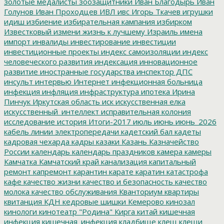
золотые медалисты
зоозащитники
Иван Благодырь
Иван
Голунов
Иван Проходцев
ИВЛ
ивс
Игорь Ткачев
игрушки
идиш
избиение
избирательная кампания
избирком
Известковый
измени жизнь к лучшему
Израиль
имена
импорт
инвалиды
инвестирование
инвестиции
инвестиционные проекты
индекс самоизоляции
индекс
человеческого развития
индексация
инновационное
развитие
иностранные государства
инспектор ДПС
инсульт
интервью
Интернет
инфекционная больница
инфекция
инфляция
инфраструктура
ипотека
Ирина
Пинчук
Иркутская область
иск
искусственная елка
искусственный_интеллект
исправительная колония
исследование
история
Итоги-2017
июль
июнь
июнь_2026
кабель линии электропередачи
кадетский бал
кадеты
кадровая чехарда
кадры
казаки
Казань
Казначейство
России
календарь
календарь праздников
камера
камеры
Камчатка
Камчатский край
канализация
капитальный
ремонт
капремонт
карантин
карате
каратин
катастрофа
кафе
качество жизни
качество и безопасность
качество
молока
качество обслуживания
Кванториум
квартиры
квитанция
КДН
кедровые шишки
Кемерово
кинозал
кинологи
кинотеатр "Родина"
Кирга
китай
кишечная
инфекция
кишечная_инфекция
кладбище
клещ
клещи