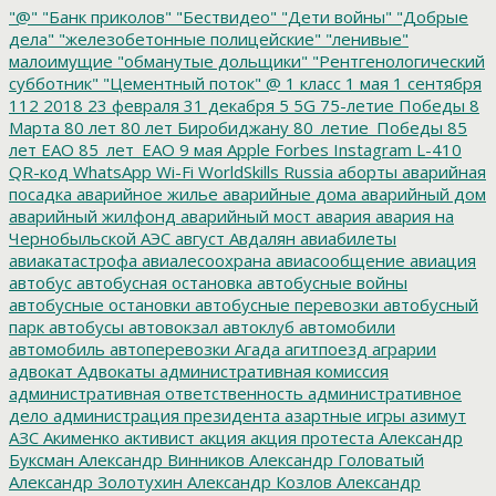
"@"
"Банк приколов"
"Бествидео"
"Дети войны"
"Добрые
дела"
"железобетонные полицейские"
"ленивые"
малоимущие
"обманутые дольщики"
"Рентгенологический
субботник"
"Цементный поток"
@
1 класс
1 мая
1 сентября
112
2018
23 февраля
31 декабря
5
5G
75-летие Победы
8
Марта
80 лет
80 лет Биробиджану
80_летие_Победы
85
лет ЕАО
85_лет_ЕАО
9 мая
Apple
Forbes
Instagram
L-410
QR-код
WhatsApp
Wi-Fi
WorldSkills Russia
аборты
аварийная
посадка
аварийное жилье
аварийные дома
аварийный дом
аварийный жилфонд
аварийный мост
авария
авария на
Чернобыльской АЭС
август
Авдалян
авиабилеты
авиакатастрофа
авиалесоохрана
авиасообщение
авиация
автобус
автобусная остановка
автобусные войны
автобусные остановки
автобусные перевозки
автобусный
парк
автобусы
автовокзал
автоклуб
автомобили
автомобиль
автоперевозки
Агада
агитпоезд
аграрии
адвокат
Адвокаты
административная комиссия
административная ответственность
административное
дело
администрация президента
азартные игры
азимут
АЗС
Акименко
активист
акция
акция протеста
Александр
Буксман
Александр Винников
Александр Головатый
Александр Золотухин
Александр Козлов
Александр