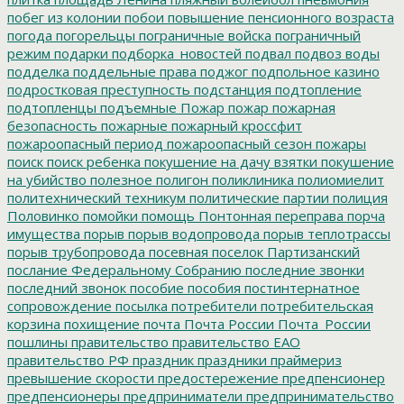
побег из колонии
побои
повышение пенсионного возраста
погода
погорельцы
пограничные войска
пограничный
режим
подарки
подборка_новостей
подвал
подвоз воды
подделка
поддельные права
поджог
подпольное казино
подростковая преступность
подстанция
подтопление
подтопленцы
подъемные
Пожар
пожар
пожарная
безопасность
пожарные
пожарный кроссфит
пожароопасный период
пожароопасный сезон
пожары
поиск
поиск ребенка
покушение на дачу взятки
покушение
на убийство
полезное
полигон
поликлиника
полиомиелит
политехнический техникум
политические партии
полиция
Половинко
помойки
помощь
Понтонная переправа
порча
имущества
порыв
порыв водопровода
порыв теплотрассы
порыв трубопровода
посевная
поселок Партизанский
послание Федеральному Собранию
последние звонки
последний звонок
пособие
пособия
постинтернатное
сопровождение
посылка
потребители
потребительская
корзина
похищение
почта
Почта России
Почта_России
пошлины
правительство
правительство ЕАО
правительство РФ
праздник
праздники
праймериз
превышение скорости
предостережение
предпенсионер
предпенсионеры
предприниматели
предпринимательство