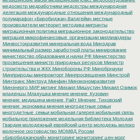
медосмотр
медработники
медсестры
международная
делегация
международные отношения
международный
полумарафон «Биробиджан-Валдгейм»
местные
производители
метеорит
методика
мигранты
миграционная политика
миграционное законодательство
миграция
микрофинансовые_организации
миллиардеры
Минвостокразвития
минеральная вода
Минздрав
минимальный размер заработной платы
минирование
министерство образования и науки РФ
Министерство
просвещения
министр природных ресурсов
Министр
строительства и ЖКХ
Минобороны РФ
Минобрнауки
Минприроды
минпромторг
Минпросвещения
Минстрой
Минтранс
Минтруд
Минфин
Минэкономразвития
Минэнерго
МИР
митинг
Михаил Мишустин
Михаил Озимок
младенцы
Младушка
мнение
мнение_Кузовин
мнение_медицина
мнение_Райт
Мнение_Тиховский
мнение_экономика
мнения
многодетные семьи
многодетные_семьи
мобильная галерея
мобильная связь
мобильное приложение
модельная библиотека
Молодая
Гвардия
молодежный еврейский центр
молодежь
молоко
молочное скотоводство
МОМВД России
«Биробиджанский»
мониторинг
мониторинг цен
морг