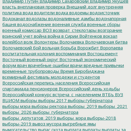
Владимир Путин
Владимир Сахаровский
Владимир Якушев
власть
внеплановая проверка
Внешний долг
внутренняя
политика
вода
водители
водка
водоемы
водоисточник
Водоканал
водолазы
водоналивные дамбы
водонапорная
башня
водоснабжение
военная служба
военные сборы
военный комиссар
ВОЗ
возврат_стеклотары
возгорание
воинский учет
война
война в Сирии
Войтенков
вокзал
волейбол
волк
Волонтеры
Волочаевка
Волочаевская битва
Волочаевский бой
вольная борьба
Ворожбит
Воропаева
воспитательная колония
воспоминания
Востокцемент
Восточный военный округ
Восточный экономический
форум
врач
врачебные ошибки
врачи
вредные привычки
временные трубопроводы
Время Биробиджана
всемирный фестиваль молодежи и студентов
Всероссийская перепись населения
Всероссийская
спартакиада пенсионеров
Всероссийский день ходьбы
Всероссийский конкурс
встреча_с_населением
ВТБъ
ВУЗ
ВЦИОМ
выборы
выборы 2017
выборы губернатора
выборы мэра
выборы ректора
выборы_2019
выборы_2021
выборы_2026
выборы_губернатора
выборы_депутатов_2019
выборы_мэра
выборы-2018
выборы-2019
вывоз мусора
выгребные ямы
вымогательство
выпас скота
выплата
выплаты
выплаты за