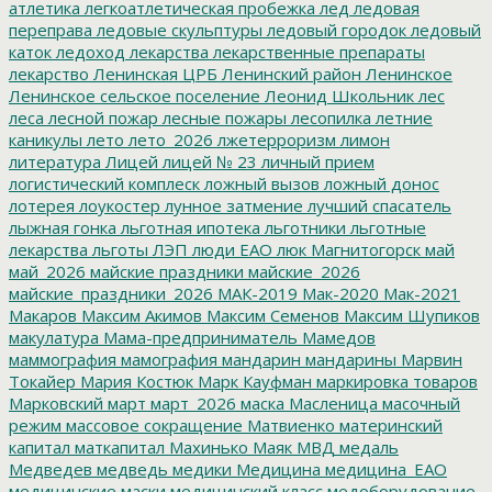
атлетика
легкоатлетическая пробежка
лед
ледовая
переправа
ледовые скульптуры
ледовый городок
ледовый
каток
ледоход
лекарства
лекарственные препараты
лекарство
Ленинская ЦРБ
Ленинский район
Ленинское
Ленинское сельское поселение
Леонид Школьник
лес
леса
лесной пожар
лесные пожары
лесопилка
летние
каникулы
лето
лето_2026
лжетерроризм
лимон
литература
Лицей
лицей № 23
личный прием
логистический комплеск
ложный вызов
ложный донос
лотерея
лоукостер
лунное затмение
лучший спасатель
лыжная гонка
льготная ипотека
льготники
льготные
лекарства
льготы
ЛЭП
люди ЕАО
люк
Магнитогорск
май
май_2026
майские праздники
майские_2026
майские_праздники_2026
МАК-2019
Мак-2020
Мак-2021
Макаров
Максим Акимов
Максим Семенов
Максим Шупиков
макулатура
Мама-предприниматель
Мамедов
маммография
мамография
мандарин
мандарины
Марвин
Токайер
Мария Костюк
Марк Кауфман
маркировка товаров
Марковский
март
март_2026
маска
Масленица
масочный
режим
массовое сокращение
Матвиенко
материнский
капитал
маткапитал
Махинько
Маяк
МВД
медаль
Медведев
медведь
медики
Медицина
медицина_ЕАО
медицинские маски
медицинский класс
медоборудование