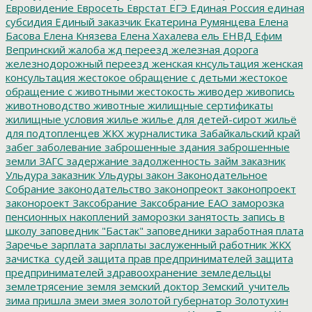
Евровидение
Евросеть
Еврстат
ЕГЭ
Единая Россия
единая
субсидия
Единый заказчик
Екатерина Румянцева
Елена
Басова
Елена Князева
Елена Хахалева
ель
ЕНВД
Ефим
Вепринский
жалоба
жд переезд
железная дорога
железнодорожный переезд
женская кнсультация
женская
консультация
жестокое обращение с детьми
жестокое
обращение с животными
жестокость
живодер
живопись
животноводство
животные
жилищные сертификаты
жилищные условия
жилье
жилье для детей-сирот
жильё
для подтопленцев
ЖКХ
журналистика
Забайкальский край
забег
заболевание
заброшенные здания
заброшенные
земли
ЗАГС
задержание
задолженность
займ
заказник
Ульдура
заказник Ульдуры
закон
Законодательное
Собрание
законодательство
законопреокт
законопроект
законороект
Заксобрание
Заксобрание ЕАО
заморозка
пенсионных накоплений
заморозки
занятость
запись в
школу
заповедник "Бастак"
заповедники
заработная плата
Заречье
зарплата
зарплаты
заслуженный работник ЖКХ
зачистка_судей
защита прав предпринимателей
защита
предпринимателей
здравоохранение
земледельцы
землетрясение
земля
земский доктор
Земский_учитель
зима пришла
змеи
змея
золотой губернатор
Золотухин