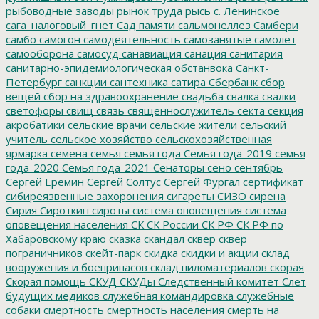
рыбоводные заводы
рынок труда
рысь
с. Ленинское
сага_налоговый_гнет
Сад памяти
сальмонеллез
Самбери
самбо
самогон
самодеятельность
самозанятые
самолет
самооборона
самосуд
санавиация
санация
санитария
санитарно-эпидемиологическая обстанвока
Санкт-
Петербург
санкции
сантехника
сатира
Сбербанк
сбор
вещей
сбор на здравоохранение
свадьба
свалка
свалки
светофоры
свищ
связь
священнослужитель
секта
секция
акробатики
сельские врачи
сельские жители
сельский
учитель
сельское хозяйство
сельскохозяйственная
ярмарка
семена
семья
семья года
Семья года-2019
семья
года-2020
Семья года-2021
Сенаторы
сено
сентябрь
Сергей Ерёмин
Сергей Солтус
Сергей Фургал
сертификат
сибиреязвенные захоронения
сигареты
СИЗО
сирена
Сирия
Сироткин
сироты
система оповещения
система
оповещения населения
СК
СК России
СК РФ
СК РФ по
Хабаровскому краю
сказка
скандал
сквер
сквер
пограничников
скейт-парк
скидка
скидки и акции
склад
вооружения и боеприпасов
склад пиломатериалов
скорая
Скорая помощь
СКУД
СКУДы
Следственный комитет
Слет
будущих медиков
служебная командировка
служебные
собаки
смертность
смертность населения
смерть на