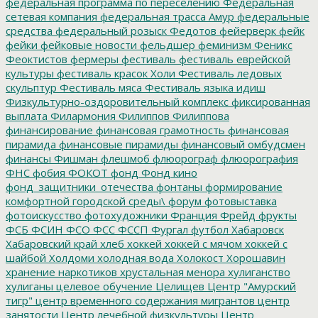
федеральная программа по переселению
Федеральная
сетевая компания
федеральная трасса Амур
федеральные
средства
федеральный розыск
Федотов
фейерверк
фейк
фейки
фейковые новости
фельдшер
феминизм
Феникс
Феоктистов
фермеры
фестиваль
фестиваль еврейской
культуры
фестиваль красок Холи
Фестиваль ледовых
скульптур
Фестиваль мяса
Фестиваль языка идиш
Физкультурно-оздоровительный комплекс
фиксированная
выплата
Филармония
Филиппов
Филиппова
финансирование
финансовая грамотность
финансовая
пирамида
финансовые пирамиды
финансовый омбудсмен
финансы
Фишман
флешмоб
флюорограф
флюорография
ФНС
фобия
ФОКОТ
фонд
Фонд кино
фонд_защитники_отечества
фонтаны
формирование
комфортной городской среды\
форум
фотовыставка
фотоискусство
фотохудожники
Франция
Фрейд
фрукты
ФСБ
ФСИН
ФСО
ФСС
ФССП
Фургал
футбол
Хабаровск
Хабаровский край
хлеб
хоккей
хоккей с мячом
хоккей с
шайбой
Холдоми
холодная вода
Холокост
Хорошавин
хранение наркотиков
хрустальная менора
хулиганство
хулиганы
целевое обучение
Целищев
Центр "Амурский
тигр"
центр временного содержания мигрантов
центр
занятости
Центр лечебной физкультуры
Центр