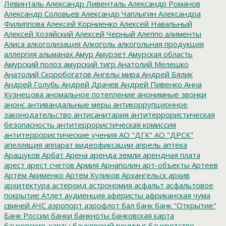
Левинталь
Александр Ливенталь
Александр Романов
Александр Соловьев
Александр Чаплыгин
Александра
Филиппова
Алексей Корниенко
Алексей Навальный
Алексей Хозяйский
Алексей Черный
Алеппо
алименты
Алиса
алкоголизация
Алкоголь
алкогольная продукция
аллергия
альманах
Амур
Амурзет
Амурская область
Амурский полоз
амурский тигр
Анатолий Мелешко
Анатолий Скоробогатов
Ангелы мира
Андрей Бялик
Андрей Голубь
Андрей Драчев
Андрей Пивенко
Анна
Кузнецова
аномальное потепление
анонимные звонки
анонс
антивандальные меры
антикоррупционное
законодательство
антисанитария
антитеррористическая
безопасность
антитеррористическая комиссия
антитеррористические учения
АО "ДГК"
АО "ДРСК"
апелляция
аппарат видеофиксации
апрель
аптека
Арашуков
Арбат
Арена
аренда земли
арендная плата
арест
арест счетов
Армия
Арнаполин
арт-объекты
Артеев
Артём Акименко
Артём Куликов
Архангельск
архив
архитектура
астероид
астрономия
асфальт
асфальтовое
покрытие
Атлет
аудиенция
аферисты
африканская чума
свиней
АЧС
аэропорт
аэрофлот
бал
банк
банк "Открытие"
Банк России
банки
банкноты
банковская карта
банковские_карты
банковский роуминг
банкротство