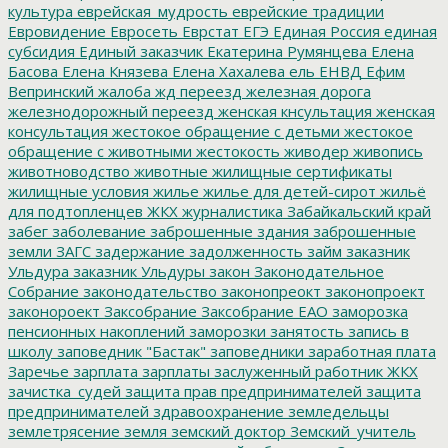
культура
еврейская_мудрость
еврейские традиции
Евровидение
Евросеть
Еврстат
ЕГЭ
Единая Россия
единая
субсидия
Единый заказчик
Екатерина Румянцева
Елена
Басова
Елена Князева
Елена Хахалева
ель
ЕНВД
Ефим
Вепринский
жалоба
жд переезд
железная дорога
железнодорожный переезд
женская кнсультация
женская
консультация
жестокое обращение с детьми
жестокое
обращение с животными
жестокость
живодер
живопись
животноводство
животные
жилищные сертификаты
жилищные условия
жилье
жилье для детей-сирот
жильё
для подтопленцев
ЖКХ
журналистика
Забайкальский край
забег
заболевание
заброшенные здания
заброшенные
земли
ЗАГС
задержание
задолженность
займ
заказник
Ульдура
заказник Ульдуры
закон
Законодательное
Собрание
законодательство
законопреокт
законопроект
законороект
Заксобрание
Заксобрание ЕАО
заморозка
пенсионных накоплений
заморозки
занятость
запись в
школу
заповедник "Бастак"
заповедники
заработная плата
Заречье
зарплата
зарплаты
заслуженный работник ЖКХ
зачистка_судей
защита прав предпринимателей
защита
предпринимателей
здравоохранение
земледельцы
землетрясение
земля
земский доктор
Земский_учитель