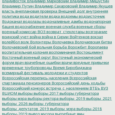
Владивосток
Владимир Марковский
Владимир Мишустин
Владимир Путин
Владимир Сахаровский
Владимир Якушев
власть
внеплановая проверка
Внешний долг
внутренняя
политика
вода
водители
водка
водоемы
водоисточник
Водоканал
водолазы
водоналивные дамбы
водонапорная
башня
водоснабжение
военная служба
военные сборы
военный комиссар
ВОЗ
возврат_стеклотары
возгорание
воинский учет
война
война в Сирии
Войтенков
вокзал
волейбол
волк
Волонтеры
Волочаевка
Волочаевская битва
Волочаевский бой
вольная борьба
Ворожбит
Воропаева
воспитательная колония
воспоминания
Востокцемент
Восточный военный округ
Восточный экономический
форум
врач
врачебные ошибки
врачи
вредные привычки
временные трубопроводы
Время Биробиджана
всемирный фестиваль молодежи и студентов
Всероссийская перепись населения
Всероссийская
спартакиада пенсионеров
Всероссийский день ходьбы
Всероссийский конкурс
встреча_с_населением
ВТБъ
ВУЗ
ВЦИОМ
выборы
выборы 2017
выборы губернатора
выборы мэра
выборы ректора
выборы_2019
выборы_2021
выборы_2026
выборы_губернатора
выборы_депутатов_2019
выборы_мэра
выборы-2018
выборы-2019
вывоз мусора
выгребные ямы