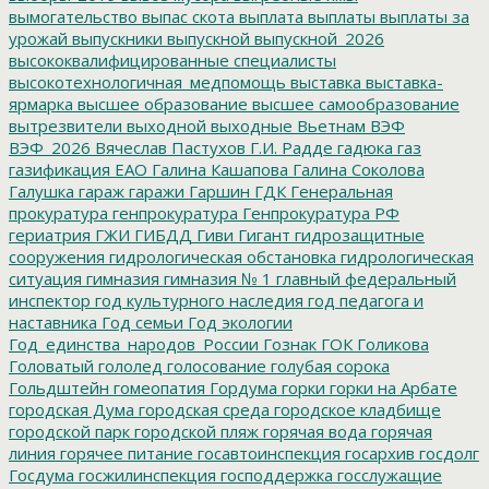
вымогательство
выпас скота
выплата
выплаты
выплаты за
урожай
выпускники
выпускной
выпускной_2026
высококвалифицированные специалисты
высокотехнологичная_медпомощь
выставка
выставка-
ярмарка
высшее образование
высшее самообразование
вытрезвители
выходной
выходные
Вьетнам
ВЭФ
ВЭФ_2026
Вячеслав Пастухов
Г.И. Радде
гадюка
газ
газификация ЕАО
Галина Кашапова
Галина Соколова
Галушка
гараж
гаражи
Гаршин
ГДК
Генеральная
прокуратура
генпрокуратура
Генпрокуратура РФ
гериатрия
ГЖИ
ГИБДД
Гиви
Гигант
гидрозащитные
сооружения
гидрологическая обстановка
гидрологическая
ситуация
гимназия
гимназия № 1
главный федеральный
инспектор
год культурного наследия
год педагога и
наставника
Год семьи
Год экологии
Год_единства_народов_России
Гознак
ГОК
Голикова
Головатый
гололед
голосование
голубая сорока
Гольдштейн
гомеопатия
Гордума
горки
горки на Арбате
городская Дума
городская среда
городское кладбище
городской парк
городской пляж
горячая вода
горячая
линия
горячее питание
госавтоинспекция
госархив
госдолг
Госдума
госжилинспекция
господдержка
госслужащие