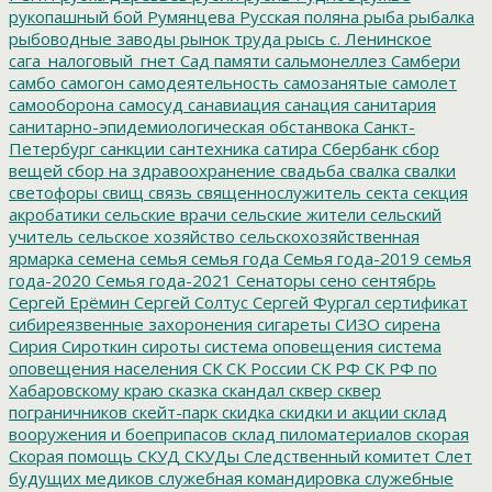
рукопашный бой
Румянцева
Русская поляна
рыба
рыбалка
рыбоводные заводы
рынок труда
рысь
с. Ленинское
сага_налоговый_гнет
Сад памяти
сальмонеллез
Самбери
самбо
самогон
самодеятельность
самозанятые
самолет
самооборона
самосуд
санавиация
санация
санитария
санитарно-эпидемиологическая обстанвока
Санкт-
Петербург
санкции
сантехника
сатира
Сбербанк
сбор
вещей
сбор на здравоохранение
свадьба
свалка
свалки
светофоры
свищ
связь
священнослужитель
секта
секция
акробатики
сельские врачи
сельские жители
сельский
учитель
сельское хозяйство
сельскохозяйственная
ярмарка
семена
семья
семья года
Семья года-2019
семья
года-2020
Семья года-2021
Сенаторы
сено
сентябрь
Сергей Ерёмин
Сергей Солтус
Сергей Фургал
сертификат
сибиреязвенные захоронения
сигареты
СИЗО
сирена
Сирия
Сироткин
сироты
система оповещения
система
оповещения населения
СК
СК России
СК РФ
СК РФ по
Хабаровскому краю
сказка
скандал
сквер
сквер
пограничников
скейт-парк
скидка
скидки и акции
склад
вооружения и боеприпасов
склад пиломатериалов
скорая
Скорая помощь
СКУД
СКУДы
Следственный комитет
Слет
будущих медиков
служебная командировка
служебные