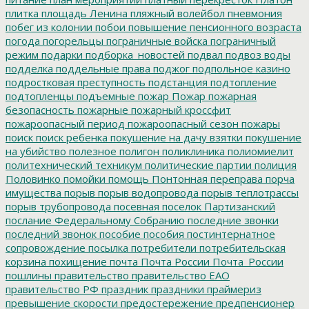
плитка
площадь Ленина
пляжный волейбол
пневмония
побег из колонии
побои
повышение пенсионного возраста
погода
погорельцы
пограничные войска
пограничный
режим
подарки
подборка_новостей
подвал
подвоз воды
подделка
поддельные права
поджог
подпольное казино
подростковая преступность
подстанция
подтопление
подтопленцы
подъемные
пожар
Пожар
пожарная
безопасность
пожарные
пожарный кроссфит
пожароопасный период
пожароопасный сезон
пожары
поиск
поиск ребенка
покушение на дачу взятки
покушение
на убийство
полезное
полигон
поликлиника
полиомиелит
политехнический техникум
политические партии
полиция
Половинко
помойки
помощь
Понтонная переправа
порча
имущества
порыв
порыв водопровода
порыв теплотрассы
порыв трубопровода
посевная
поселок Партизанский
послание Федеральному Собранию
последние звонки
последний звонок
пособие
пособия
постинтернатное
сопровождение
посылка
потребители
потребительская
корзина
похищение
почта
Почта России
Почта_России
пошлины
правительство
правительство ЕАО
правительство РФ
праздник
праздники
праймериз
превышение скорости
предостережение
предпенсионер