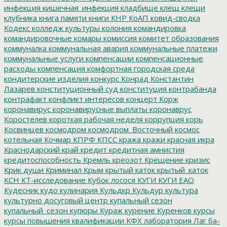
инфекция
кишечная_инфекция
кладбище
клещ
клещи
клубника
книга памяти
книги
КНР
КоАП
ковид-сводка
Кодекс
колледж культуры
колония
командировка
командировочные
комары
комиссия
комитет образования
коммуналка
коммунальная авария
коммунальные платежи
коммунальные услуги
компенсации
компенсационные
расходы
компенсация
комфортная городская среда
кондитерские изделия
конкурс
Конрад
Константин
Лазарев
конституционный суд
конституция
контрабанда
контрафакт
конфликт интересов
концерт
Корж
коронавирус
коронавирусные выплаты
коронаврус
Коростелев
короткая рабочая неделя
коррупция
корь
Косвинцев
космодром
космодром_Восточный
космос
котельная
Кочмар
КПРФ
КПСС
кража
кражи
красная икра
Краснодарский край
кредит
кредитная амнистия
кредитоспособность
Кремль
креозот
Крещение
кризис
Крик души
Криминал
Крым
крытый каток
крытый_каток
КСН
КТ-исследование
Кубок лосося
КУГИ
КУГИ ЕАО
Кудесник
кудо
кулинария
Кульдкр
Кульдур
культура
культурно досуговый центр
купальный сезон
купальный_сезон
купюры
Кураж
курение
Куренков
курсы
курсы повышения квалификации
КФХ
лаборатория
Лаг ба-