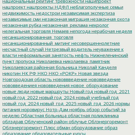
национальный рейтинг тревожности
наципроект
нацпроект
нацпроекты
НДФЛ
неблагополучные семьи
недвижимость
недострои
независимая экспертиза
независимые сми
незаконная миграция
незаконная охота
незаконная рубка
незаконная_реклама
некролог
нелегальная торговля
Немаев
непогода
нерабочая неделя
несанкционированная_торговля
несанкционированный_митинг
несовершеннолетние
несчастный случай
Нетрезвый водитель
неуважение к
власти
неформальная занятость
нефть
Нижнеленинский
пункт пропуска
Николаевка
николаевка_памятник
Николаевская районная больница
Николай Канделя
никотин
НК РФ
НКО
НКО «РОКР»
Новая звезда
Новгородская область
нововвведение
нововведение
нововведениея
нововведения
новое_оборудование
новые люди
новые маршруты
Новый год
новый год_2021
новый год_2022
новый год_2024
новый учебный год
новый_год_2024
новый_год_2025
новый_год_2026
нормы
питания
норовирус
Нотр-Дам
ноябрь
обзор событий за
неделю
Областная больница
областная поликлиника
облздрав
Облученский район
облучье
Облэнергоремонт
Облэнергоремонт Плюс
обман
оборудование
образ
образование
образовательные курсы