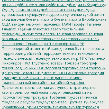
по ЕАО
субботнее чтиво
субботник
субсидии
субсидия
суд
Суд
суд присяжных
судебные приставы
судьи
судья
суперасфальт
суперлуние
суррогат
суточные
сухой закон
сход вагонов
Счетная палата
Счетная палата Биробиджана
США
тайфун
таможня
Тарасенко
ТАРИ
тарифы
Татьяна
Гладких
Тафи-диагностика
театр
текстильная
телемедицинские технологии
теневая зарплата
теневая
экономика
тепловоз
тепловые сети
тепловычислитель
Теплоозерск
Теплоозёрск
Теплоозёрская ЦРБ
Теплоозерский цементный завод
теплосбыт
теплотрасса
территория действий
терроризм
техника
технологии
технологический_техникум
технопарк
тигр
ТИК
Тимченко
Тихомиров
ТКО
Тлустенко
товары
Толстой
томограф
тонкий лед
Тонких
ТОР
торговля
торговые сети
торговый
центр
тос
Тотальный диктант
ТПП ЕАО
травма
трагедия
трагедия в Забайкалье
трансграничный мост
трансграничный российско-китайский марафон
Транснефть
транспортная доступность
транспортная
карта
транспортный налог
траур
тревожный сигнал
Тромса
тротуар
тротуары
Трубачев
трудовая книжка
трудовые ресурсы
трудоустройство
Трутнев
туберкулез
Тукалевский
Турбин
туризм
туризмм
турнир
турпоход