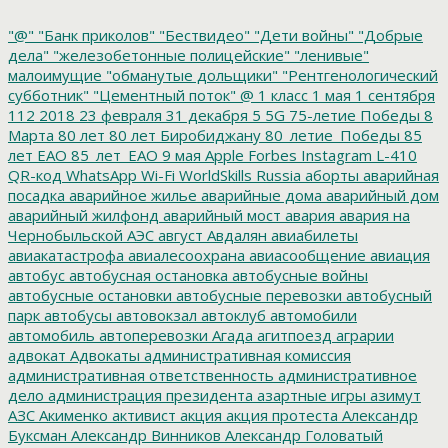
"@"
"Банк приколов"
"Бествидео"
"Дети войны"
"Добрые
дела"
"железобетонные полицейские"
"ленивые"
малоимущие
"обманутые дольщики"
"Рентгенологический
субботник"
"Цементный поток"
@
1 класс
1 мая
1 сентября
112
2018
23 февраля
31 декабря
5
5G
75-летие Победы
8
Марта
80 лет
80 лет Биробиджану
80_летие_Победы
85
лет ЕАО
85_лет_ЕАО
9 мая
Apple
Forbes
Instagram
L-410
QR-код
WhatsApp
Wi-Fi
WorldSkills Russia
аборты
аварийная
посадка
аварийное жилье
аварийные дома
аварийный дом
аварийный жилфонд
аварийный мост
авария
авария на
Чернобыльской АЭС
август
Авдалян
авиабилеты
авиакатастрофа
авиалесоохрана
авиасообщение
авиация
автобус
автобусная остановка
автобусные войны
автобусные остановки
автобусные перевозки
автобусный
парк
автобусы
автовокзал
автоклуб
автомобили
автомобиль
автоперевозки
Агада
агитпоезд
аграрии
адвокат
Адвокаты
административная комиссия
административная ответственность
административное
дело
администрация президента
азартные игры
азимут
АЗС
Акименко
активист
акция
акция протеста
Александр
Буксман
Александр Винников
Александр Головатый