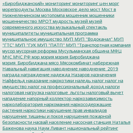
«Биробиджанский»
мониторинг
мониторинг цен
морг
морепродукты
Москва
Московское дело
мост
Мост в
Нижнеленинском
мотопомпа
мошенник
мошенники
мошенничество
МРОТ
мудрость
музей
музей
современного искусства
музыкальный спектакль
муниципалитеты
муниципальная программа
муниципальное имущество
МУП
МУП "Водоканал"
МУП
"ГТС"
МУП "ГУК
МУП "ПАТП"
МУП "Транспортная компания
мусор
мусорная реформа
Мусульманская община
МФЦ
МЧС
МЧС РФ
мэр
мэрия
мэрия Биробиджана
мэрия_Биробиджана
мясо
Мясокомбинат
набережная
Навальный
навигация
наводнение
наводнение_2019
награда
награждение
надежда
Назаров
назначения
Найфельд
наказание
накркотики
наледь
налог
налог на
имущество
налог на профессиональный доход
налоги
налоговая нагрузка
налоговые_льготы
налоговый вычет
нападение
напорный коллектор
наркозависимость
нарколаборатория
наркомания
наркосодержащие
растения
наркотики
нарушение прав инвалидов
нарушение тишины и покоя
нарушения пожарной
безопасности
насвай
население
насосная станция
Наталья
Баженова
наука
Наум Ливант
национальный рейтинг