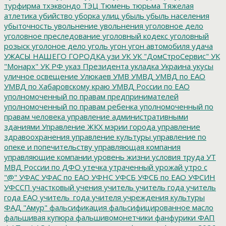
турфирма
тхэквондо
ТЭЦ
Тюмень
тюрьма
Тяжелая
атлетика
убийство
уборка улиц
убыль
убыль населения
убыточность
увольнение
увольнения
уголовное дело
уголовное преследование
уголовный кодекс
уголовный
розыск
уголоное дело
уголь
угон
угон автомобиля
удача
УЖАСЫ НАШЕГО ГОРОДКА
узи
УК
УК "ДомСтроСервис"
УК
"Монарх"
УК РФ
указ Президента
укладка
Украина
укусы
уличное освещение
Улюкаев
УМВ
УМВД
УМВД по ЕАО
УМВД по Хабаровскому краю
УМВД России по ЕАО
уполномоченный по правам предпринимателей
уполномоченный по правам ребенка
уполномоченный по
правам человека
управление административными
зданиями
Управление ЖКХ мэрии города
управление
здравоохранения
управление культуры
управление по
опеке и попечительству
управляющая компания
управляющие компании
уровень жизни
условия труда
УТ
МВД России по ДФО
утечка
утраченный урожай
утро с
"@"
УФАС
УФАС по ЕАО
УФНС
УФСБ
УФСБ по ЕАО
УФСИН
УФССП
участковый
учения
учитель
учитель года
учитель
года ЕАО
учитель_года
учителя
учреждения культуры
ФАД "Амур"
фальсификация
фальсифицированное масло
фальшивая купюра
фальшивомонетчики
фанфурики
ФАП