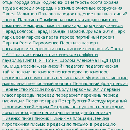
отцы города
отцы-одиночки
отчетность
охота
охрана
труда
очереди
очередь на жилье
очистные сооружения
Павел Малышев
Павлова
паводок
падение
пал
палаточный
лагерь
Палькина
Памфилова
памятная акция
памятник
памятник-мемориал
память
панихида
парад выпускников
Парад колясок
Парад Победы
Парасибириада-2019
Парк
парк Весна
парковка
парта_героев
партийный проект
Партия Роста
Пархоменко
Парыгина
паспорт
пассажирские перевозки
пассажирские перевозки\
Пасха
ПАТП
патриотизм
патриотическое граффити
пауэрлифтинг
ПГУ
ПГУ им. Шолом-Алейхема
ПДД
ПДН
МОМВД России «Ленинский»
педагоги
педагогическая
тайна
пенсии
пенсионер
пенсионерка
пенсионеры
пенсионная грамотность
пенсионная реформа
пенсионные
накопления
пенсионный возраст
Пенсионный фонд
пенсия
Первенство России по футболу
Первомай 2017
первый
класс
переводы
переезд
перерасчет
перечень
период
навигации
Песах
петарда
Петербургский международный
экономический форум
Петровка
петрушкова
пешеходная
зона
пешеходные переходы
пешеходный переход
Пивенко
пикет
пикник
Пикник на площади Ленина
пиротехника
письмо в редакцию
письмо_в_редакцию
питание
план мероприятий
платный перекресток
Платон