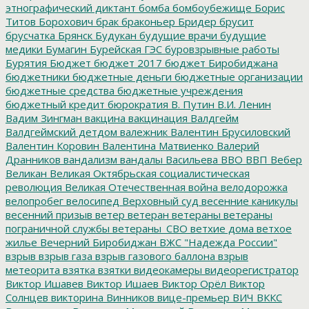
этнографический диктант
бомба
бомбоубежище
Борис
Титов
Борохович
брак
браконьер
Бридер
брусит
брусчатка
Брянск
Будукан
будущие врачи
будущие
медики
Бумагин
Бурейская ГЭС
буровзрывные работы
Бурятия
Бюджет
бюджет 2017
бюджет Биробиджана
бюджетники
бюджетные деньги
бюджетные организации
бюджетные средства
бюджетные учреждения
бюджетный кредит
бюрократия
В. Путин
В.И. Ленин
Вадим Зингман
вакцина
вакцинация
Валдгейм
Валдгеймский детдом
валежник
Валентин Брусиловский
Валентин Коровин
Валентина Матвиенко
Валерий
Дранников
вандализм
вандалы
Васильева
ВВО
ВВП
Вебер
Великан
Великая Октябрьская социалистическая
революция
Великая Отечественная война
велодорожка
велопробег
велосипед
Верховный суд
весенние каникулы
весенний призыв
ветер
ветеран
ветераны
ветераны
пограничной службы
ветераны_СВО
ветхие дома
ветхое
жилье
Вечерний Биробиджан
ВЖС "Надежда России"
взрыв
взрыв газа
взрыв газового баллона
взрыв
метеорита
взятка
взятки
видеокамеры
видеорегистратор
Виктор Ишавев
Виктор Ишаев
Виктор Орёл
Виктор
Солнцев
викторина
Винников
вице-премьер
ВИЧ
ВККС