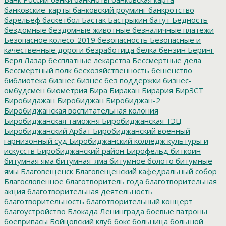
банковские_карты
банковский роуминг
банкротство
барельеф
баскетбол
Бастак
Бастрыкин
батут
Бедность
бездомные
бездомные животные
безналичные платежи
Безопасное колесо-2019
безопасность
Безопасные и
качественные дороги
безработица
белка
бензин
Беринг
Берл Лазар
бесплатные лекарства
Бессмертные дела
Бессмертный полк
бесхозяйственность
бешенство
библиотека
бизнес
бизнес без поддержки
бизнес-
омбудсмен
биометрия
Бира
Биракан
Бирария
БирЗСТ
Биробидажан
Биробиджан
Биробиджан-2
Биробиджанская воспитательная колония
Биробиджанская таможня
Биробиджанская ТЭЦ
Биробиджанский Арбат
Биробиджанский военный
гарнизонный суд
Биробиджанский колледж культуры и
искусств
Биробиджанский район
Бирофельд
биткоин
битумная яма
битумная_яма
битумное болото
битумные
ямы
Благовещенск
Благовещенский кафедральный собор
Благословенное
благотворитель года
благотворительная
акция
благотворительная деятельность
благотворительность
благотворительный концерт
благоустройство
Блокада Ленинграда
боевые патроны
боеприпасы
Бойцовский клуб
бокс
больница
большой