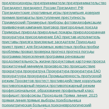
предпенсионеры
предприниматели
предпринимательство
Президент
президент России
Президент РФ
Президентские спортивные игры
презумпция доверия
премия
препараты
преступление
преступность
Приамурский
Приамурье
приборы фотовидеофиксации
прививочная кампания
приговор
пригородные поезда
Приморье
природа
природные пожары
природоохранная
прокуратура
присоединение ЕАО
пристав-исполнитель
приставы
присяга
присяжные заседатели
Приходько
приют
приют для бездомных животных
пробка
пробки
проблемы
провал
проверка
прогноз
прогноз погоды
программа переселения
программа реновации
продолжительность жизни
продуктовые карточки
проезд
прожиточный минимум
производство
происшествие
прократура
прокуратруа
Прокуратура
прокуратура ЕАО
прокуратуура
прокураура
Промышленность
пропускной
режим
Просветов
протест
противодействие коррупции
противопожарный период
противопожарный режим
профессиональное_образование
профильный класс
профицит
профсоюзы
Проходцев
Пряма_линия_2025
прямая линия
прямые выборы
психбольница
психиатрическая больница
психоневрологический