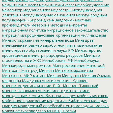
медицинские маски
медицинский класс
медоборудование
медосмотр
медработники
медсестры
международная
делегация
международные отношения
международный
полумарафон «Биробиджан-Валдгейм»
местные
производители
метеорит
методика
мигранты
миграционная политика
миграционное законодательство
миграция
микрофинансовые_организации
миллиардеры
Минвостокразвития
минеральная вода
Минздрав
минимальный размер заработной платы
минирование
министерство образования и науки РФ
Министерство
просвещения
министр природных ресурсов
Министр
строительства и ЖКХ
Минобороны РФ
Минобрнауки
Минприроды
минпромторг
Минпросвещения
Минстрой
Минтранс
Минтруд
Минфин
Минэкономразвития
Минэнерго
МИР
митинг
Михаил Мишустин
Михаил Озимок
младенцы
Младушка
мнение
мнение_Кузовин
мнение_медицина
мнение_Райт
Мнение_Тиховский
мнение_экономика
мнения
многодетные семьи
многодетные_семьи
мобильная галерея
мобильная связь
мобильное приложение
модельная библиотека
Молодая
Гвардия
молодежный еврейский центр
молодежь
молоко
молочное скотоводство
МОМВД России