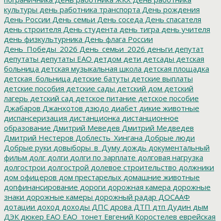
культуры
день работника транспорта
День рождения
День России
День семьи
День соседа
День спасателя
день строителя
День студента
день тигра
день учителя
день физкультурника
День флага России
День_Победы_2026
День_семьи_2026
деньги
депутат
депутаты
депутаты ЕАО
детдом
дети
детсады
детская
больница
детская музыкальная школа
детская площадка
детская_больница
детские батуты
детские выплаты
детские пособия
детские сады
детский дом
детский
лагерь
детский сад
детское питание
детское пособие
Джабаров
Джанхотов
дзюдо
диабет
дикие животные
диспансеризация
дистанционка
дистанционное
образование
Дмитрий Меведев
Дмитрий Медведев
Дмитрий Нестеров
Доблесть_Хингана
Добрые люди
Добрые руки
довыборы_в_Думу
дождь
документальный
фильм
долг
долги
долги по зарплате
долговая нагрузка
долгострои
долгострой
долевое строительство
должники
дом офицеров
дом престарелых
домашние животные
допфинансирование
дороги
дорожная камера
дорожные
знаки
дорожные камеры
дорожный радар
ДОСААФ
дотации
доход
доходы
ДПС
дрова
ДТП
дтп
Дудин
дым
ДЭК
дюкер
ЕАО
ЕАО_тонет
Евгений Коростелев
еврейская