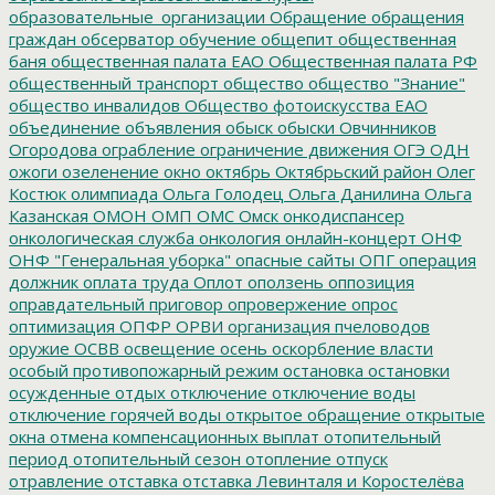
образовательные_организации
Обращение
обращения
граждан
обсерватор
обучение
общепит
общественная
баня
общественная палата ЕАО
Общественная палата РФ
общественный транспорт
общество
общество "Знание"
общество инвалидов
Общество фотоискусства ЕАО
объединение
объявления
обыск
обыски
Овчинников
Огородова
ограбление
ограничение движения
ОГЭ
ОДН
ожоги
озеленение
окно
октябрь
Октябрьский район
Олег
Костюк
олимпиада
Ольга Голодец
Ольга Данилина
Ольга
Казанская
ОМОН
ОМП
ОМС
Омск
онкодиспансер
онкологическая служба
онкология
онлайн-концерт
ОНФ
ОНФ "Генеральная уборка"
опасные сайты
ОПГ
операция
должник
оплата труда
Оплот
оползень
оппозиция
оправдательный приговор
опровержение
опрос
оптимизация
ОПФР
ОРВИ
организация пчеловодов
оружие
ОСВВ
освещение
осень
оскорбление власти
особый противопожарный режим
остановка
остановки
осужденные
отдых
отключение
отключение воды
отключение горячей воды
открытое обращение
открытые
окна
отмена компенсационных выплат
отопительный
период
отопительный сезон
отопление
отпуск
отравление
отставка
отставка Левинталя и Коростелёва