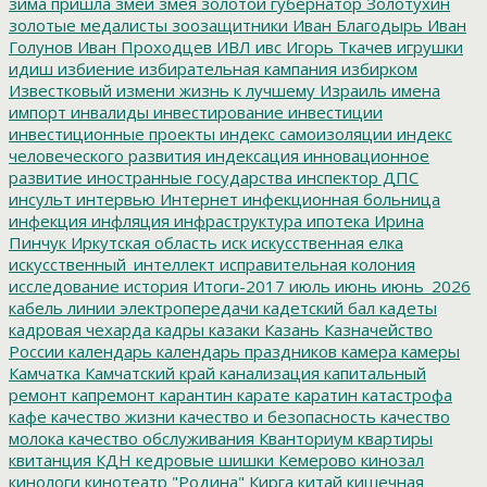
зима пришла
змеи
змея
золотой губернатор
Золотухин
золотые медалисты
зоозащитники
Иван Благодырь
Иван
Голунов
Иван Проходцев
ИВЛ
ивс
Игорь Ткачев
игрушки
идиш
избиение
избирательная кампания
избирком
Известковый
измени жизнь к лучшему
Израиль
имена
импорт
инвалиды
инвестирование
инвестиции
инвестиционные проекты
индекс самоизоляции
индекс
человеческого развития
индексация
инновационное
развитие
иностранные государства
инспектор ДПС
инсульт
интервью
Интернет
инфекционная больница
инфекция
инфляция
инфраструктура
ипотека
Ирина
Пинчук
Иркутская область
иск
искусственная елка
искусственный_интеллект
исправительная колония
исследование
история
Итоги-2017
июль
июнь
июнь_2026
кабель линии электропередачи
кадетский бал
кадеты
кадровая чехарда
кадры
казаки
Казань
Казначейство
России
календарь
календарь праздников
камера
камеры
Камчатка
Камчатский край
канализация
капитальный
ремонт
капремонт
карантин
карате
каратин
катастрофа
кафе
качество жизни
качество и безопасность
качество
молока
качество обслуживания
Кванториум
квартиры
квитанция
КДН
кедровые шишки
Кемерово
кинозал
кинологи
кинотеатр "Родина"
Кирга
китай
кишечная