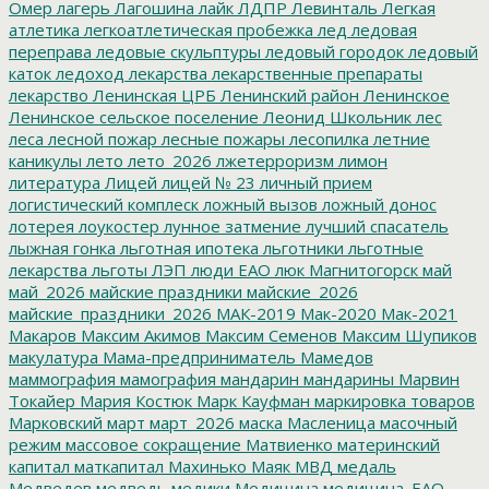
Омер
лагерь
Лагошина
лайк
ЛДПР
Левинталь
Легкая
атлетика
легкоатлетическая пробежка
лед
ледовая
переправа
ледовые скульптуры
ледовый городок
ледовый
каток
ледоход
лекарства
лекарственные препараты
лекарство
Ленинская ЦРБ
Ленинский район
Ленинское
Ленинское сельское поселение
Леонид Школьник
лес
леса
лесной пожар
лесные пожары
лесопилка
летние
каникулы
лето
лето_2026
лжетерроризм
лимон
литература
Лицей
лицей № 23
личный прием
логистический комплеск
ложный вызов
ложный донос
лотерея
лоукостер
лунное затмение
лучший спасатель
лыжная гонка
льготная ипотека
льготники
льготные
лекарства
льготы
ЛЭП
люди ЕАО
люк
Магнитогорск
май
май_2026
майские праздники
майские_2026
майские_праздники_2026
МАК-2019
Мак-2020
Мак-2021
Макаров
Максим Акимов
Максим Семенов
Максим Шупиков
макулатура
Мама-предприниматель
Мамедов
маммография
мамография
мандарин
мандарины
Марвин
Токайер
Мария Костюк
Марк Кауфман
маркировка товаров
Марковский
март
март_2026
маска
Масленица
масочный
режим
массовое сокращение
Матвиенко
материнский
капитал
маткапитал
Махинько
Маяк
МВД
медаль
Медведев
медведь
медики
Медицина
медицина_ЕАО