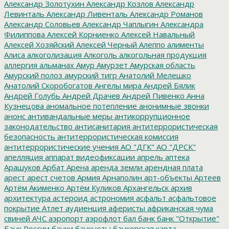
Александр Золотухин
Александр Козлов
Александр
Левинталь
Александр Ливенталь
Александр Романов
Александр Соловьев
Александр Чаплыгин
Александра
Филиппова
Алексей Корниенко
Алексей Навальный
Алексей Хозяйский
Алексей Черный
Алеппо
алименты
Алиса
алкоголизация
Алкоголь
алкогольная продукция
аллергия
альманах
Амур
Амурзет
Амурская область
Амурский полоз
амурский тигр
Анатолий Мелешко
Анатолий Скоробогатов
Ангелы мира
Андрей Бялик
Андрей Голубь
Андрей Драчев
Андрей Пивенко
Анна
Кузнецова
аномальное потепление
анонимные звонки
анонс
антивандальные меры
антикоррупционное
законодательство
антисанитария
антитеррористическая
безопасность
антитеррористическая комиссия
антитеррористические учения
АО "ДГК"
АО "ДРСК"
апелляция
аппарат видеофиксации
апрель
аптека
Арашуков
Арбат
Арена
аренда земли
арендная плата
арест
арест счетов
Армия
Арнаполин
арт-объекты
Артеев
Артём Акименко
Артём Куликов
Архангельск
архив
архитектура
астероид
астрономия
асфальт
асфальтовое
покрытие
Атлет
аудиенция
аферисты
африканская чума
свиней
АЧС
аэропорт
аэрофлот
бал
банк
банк "Открытие"
Банк России
банки
банкноты
банковская карта