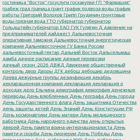
гостиница "Восток"
госуслуги
госхакупки
ГП "Фармация"
грабеж
град
граница
грант
график подвоза воды
график
работы
Григорий Волохов
Грипп
Грудинин
грунтовые
воды
грязная вода
ГТО
губернатор
губернатор
Гольдштейн
губернатор ЕАО
ГУК
Гулягин
Д
давление на
предпринимателей
дайджест
Дальневосточная
оперативная таможня
Дальневосточная энергетическая
компания
Дальневосточное ГУ Банка России
дальневосточный гектар
Дальний Восток
Дальсельмаш
дамба
дачное расписание
дачные перевозки
дачный_сезон_2026
ДВЖД
Движение общественный
контроль
двор
Дворы
ДГК
дебош
дебошир
дедовщина
Деева
дежурные группы
дезинфекция
декабрь
декларационная компания
декларация
декларация о
доходах
дело Ельчина
демография
демогрфия
денежные
переводы
День влюбленных
День географа
День города
День Государственного флага
День защитника Отечества
день защиты детей
День Знаний
День Конституции РФ
День космонавтики
День матери
День медицинского
работника
День народного единства
день открытых
дверей
День памяти воина-интернационалиста
День
памяти и скорби
День пионерии
День Победы
День
пограничника
День работника ЖКХ
День работника