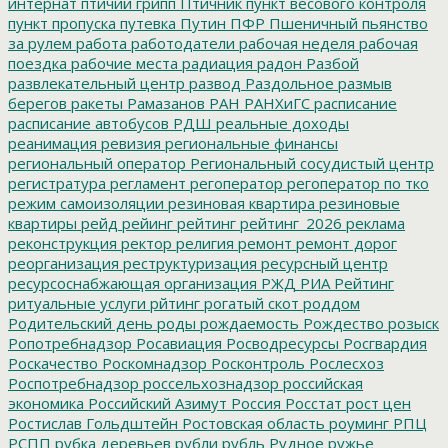
интернат
птичий грипп
Птичник
пункт весового контроля
пункт пропуска
путевка
Путин
ПФР
Пшеничный
пьянство
за рулем
работа
работодатели
рабочая неделя
рабочая
поездка
рабочие места
радиация
радон
Разбой
развлекательный центр
развод
Раздольное
размыв
берегов
ракеты
Рамазанов
РАН
РАНХиГС
расписание
расписание автобусов
РДШ
реальные доходы
реанимация
ревизия
региональные финансы
региональный оператор
Региональный сосудистый центр
регистратура
регламент
регоператор
регоператор по тко
режим самоизоляции
резиновая квартира
резиновые
квартиры
рейд
рейинг
рейтинг
рейтинг_2026
реклама
реконструкция
ректор
религия
ремонт
ремонт дорог
реорганизация
реструктуризация
ресурсный центр
ресурсоснабжающая организация
РЖД
РИА Рейтинг
ритуальные услуги
рйтинг
рогатый скот
роддом
Родительский день
роды
рождаемость
Рождество
розыск
Ропотребнадзор
Росавиация
Росводресурсы
Росгвардия
Роскачество
Роскомнадзор
Росконтроль
Рослесхоз
Роспотребнадзор
россельхознадзор
российская
экономика
Российский Азимут
Россия
Росстат
рост цен
Ростислав Гольдштейн
Ростовская область
роуминг
РПЦ
РСПП
рубка деревьев
рубли
рубль
Рудное
ружье