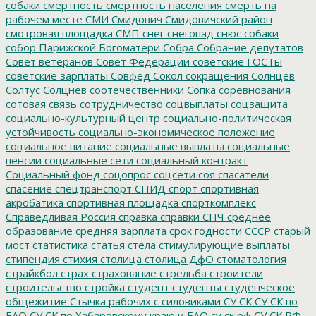
собаки
смертность
смертность населения
смерть на
рабочем месте
СМИ
Смидович
Смидовичский район
смотровая площадка
СМП
снег
снегопад
снюс
собаки
собор Парижской Богоматери
Собра
Собрание депутатов
Совет ветеранов
Совет Федерации
советские ГОСТы
советские зарплаты
Совфед
Сокол
сокращения
Солнцев
Солтус
Солцнев
соотечественники
Сопка
соревнования
сотовая связь
сотрудничество
соцвыплаты
соцзащита
социально-культурный центр
социально-политическая
устойчивость
социально-экономическое положение
социальное питание
социальные выплаты
социальные
пенсии
социальные сети
социальный контракт
Социальный фонд
соцопрос
соцсети
соя
спасатели
спасение
спецтранспорт
СПИД
спорт
спортивная
акробатика
спортивная площадка
спорткомплекс
Справедливая Россия
справка
справки
СПЧ
среднее
образование
средняя зарплата
срок годности
СССР
старый
мост
статистика
статья
стела
стимулирующие выплаты
стипендия
стихия
столица
столица ДфО
стоматология
страйкбол
страх
страхование
стрельба
строители
строительство
стройка
студент
студенты
студенческое
общежитие
Стычка рабочих с силовиками
СУ СК
СУ СК по
ЕАО
СУ СК по Хабаровскому краю и ЕАО
су ск рф
СУ СК РФ