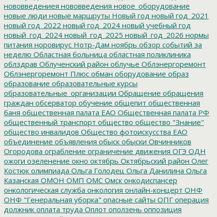
нововведениея
нововведения
новое_оборудование
новые люди
новые маршруты
Новый год
новый год_2021
новый год_2022
новый год_2024
новый учебный год
новый_год_2024
новый_год_2025
новый_год_2026
нормы
питания
норовирус
Нотр-Дам
ноябрь
обзор событий за
неделю
Областная больница
областная поликлиника
облздрав
Облученский район
облучье
Облэнергоремонт
Облэнергоремонт Плюс
обман
оборудование
образ
образование
образовательные курсы
образовательные_организации
Обращение
обращения
граждан
обсерватор
обучение
общепит
общественная
баня
общественная палата ЕАО
Общественная палата РФ
общественный транспорт
общество
общество "Знание"
общество инвалидов
Общество фотоискусства ЕАО
объединение
объявления
обыск
обыски
Овчинников
Огородова
ограбление
ограничение движения
ОГЭ
ОДН
ожоги
озеленение
окно
октябрь
Октябрьский район
Олег
Костюк
олимпиада
Ольга Голодец
Ольга Данилина
Ольга
Казанская
ОМОН
ОМП
ОМС
Омск
онкодиспансер
онкологическая служба
онкология
онлайн-концерт
ОНФ
ОНФ "Генеральная уборка"
опасные сайты
ОПГ
операция
должник
оплата труда
Оплот
оползень
оппозиция