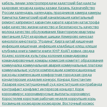
кабель линии электропередачи
кадетский бал
кадеты
кадровая чехарда
кадры
казаки
Казань
Казначейство
России
календарь
календарь праздников
камера
камеры
Камчатка
Камчатский край
канализация
капитальный
ремонт
капремонт
карантин
карате
каратин
катастрофа
кафе
качество жизни
качество и безопасность
качество
молока
качество обслуживания
Кванториум
квартиры
квитанция
КДН
кедровые шишки
Кемерово
кинозал
кинологи
кинотеатр "Родина"
Кирга
китай
кишечная
инфекция
кишечная_инфекция
кладбище
клещ
клещи
клубника
книга памяти
книги
КНР
КоАП
ковид-сводка
Кодекс
колледж культуры
колония
командировка
командировочные
комары
комиссия
комитет образования
коммуналка
коммунальная авария
коммунальные платежи
коммунальные услуги
компенсации
компенсационные
расходы
компенсация
комфортная городская среда
кондитерские изделия
конкурс
Конрад
Константин
Лазарев
конституционный суд
конституция
контрабанда
контрафакт
конфликт интересов
концерт
Корж
коронавирус
коронавирусные выплаты
коронаврус
Коростелев
короткая рабочая неделя
коррупция
корь
Косвинцев
космодром
космодром_Восточный
космос