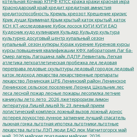
котельная
Кочмар
КПРФ
КПСС
кража
кражи
красная икра
Краснодарский край
кредит
кредитная амнистия
кредитоспособность
Кремль
креозот
Крещение
кризис
Крик души
Криминал
Крым
крытый каток
крытый_каток
КСН
КТ-исследование
Кубок лосося
КУГИ
КУГИ ЕАО
Кудесник
кудо
кулинария
Кульдкр
Кульдур
культура
культурно досуговый центр
купальный сезон
купальный_сезон
купюры
Кураж
курение
Куренков
курсы
курсы повышения квалификации
КФХ
лаборатория
Лаг ба-
Омер
лагерь
Лагошина
лайк
ЛДПР
Левинталь
Легкая
атлетика
легкоатлетическая пробежка
лед
ледовая
переправа
ледовые скульптуры
ледовый городок
ледовый
каток
ледоход
лекарства
лекарственные препараты
лекарство
Ленинская ЦРБ
Ленинский район
Ленинское
Ленинское сельское поселение
Леонид Школьник
лес
леса
лесной пожар
лесные пожары
лесопилка
летние
каникулы
лето
лето_2026
лжетерроризм
лимон
литература
Лицей
лицей № 23
личный прием
логистический комплеск
ложный вызов
ложный донос
лотерея
лоукостер
лунное затмение
лучший спасатель
лыжная гонка
льготная ипотека
льготники
льготные
лекарства
льготы
ЛЭП
люди ЕАО
люк
Магнитогорск
май
май_2026
майские праздники
майские_2026