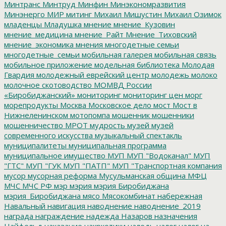
Минтранс
Минтруд
Минфин
Минэкономразвития
Минэнерго
МИР
митинг
Михаил Мишустин
Михаил Озимок
младенцы
Младушка
мнение
мнение_Кузовин
мнение_медицина
мнение_Райт
Мнение_Тиховский
мнение_экономика
мнения
многодетные семьи
многодетные_семьи
мобильная галерея
мобильная связь
мобильное приложение
модельная библиотека
Молодая
Гвардия
молодежный еврейский центр
молодежь
молоко
молочное скотоводство
МОМВД России
«Биробиджанский»
мониторинг
мониторинг цен
морг
морепродукты
Москва
Московское дело
мост
Мост в
Нижнеленинском
мотопомпа
мошенник
мошенники
мошенничество
МРОТ
мудрость
музей
музей
современного искусства
музыкальный спектакль
муниципалитеты
муниципальная программа
муниципальное имущество
МУП
МУП "Водоканал"
МУП
"ГТС"
МУП "ГУК
МУП "ПАТП"
МУП "Транспортная компания
мусор
мусорная реформа
Мусульманская община
МФЦ
МЧС
МЧС РФ
мэр
мэрия
мэрия Биробиджана
мэрия_Биробиджана
мясо
Мясокомбинат
набережная
Навальный
навигация
наводнение
наводнение_2019
награда
награждение
надежда
Назаров
назначения
Найфельд
наказание
накркотики
наледь
налог
налог на