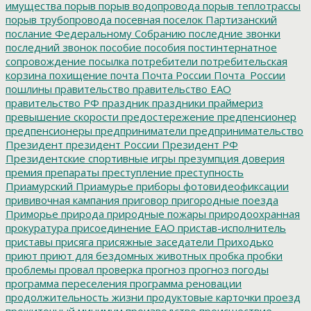
имущества
порыв
порыв водопровода
порыв теплотрассы
порыв трубопровода
посевная
поселок Партизанский
послание Федеральному Собранию
последние звонки
последний звонок
пособие
пособия
постинтернатное
сопровождение
посылка
потребители
потребительская
корзина
похищение
почта
Почта России
Почта_России
пошлины
правительство
правительство ЕАО
правительство РФ
праздник
праздники
праймериз
превышение скорости
предостережение
предпенсионер
предпенсионеры
предприниматели
предпринимательство
Президент
президент России
Президент РФ
Президентские спортивные игры
презумпция доверия
премия
препараты
преступление
преступность
Приамурский
Приамурье
приборы фотовидеофиксации
прививочная кампания
приговор
пригородные поезда
Приморье
природа
природные пожары
природоохранная
прокуратура
присоединение ЕАО
пристав-исполнитель
приставы
присяга
присяжные заседатели
Приходько
приют
приют для бездомных животных
пробка
пробки
проблемы
провал
проверка
прогноз
прогноз погоды
программа переселения
программа реновации
продолжительность жизни
продуктовые карточки
проезд
прожиточный минимум
производство
происшествие