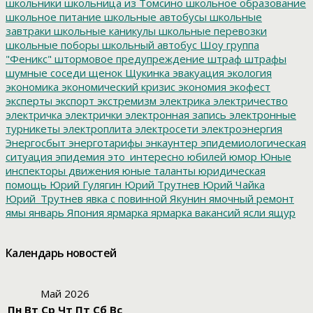
школьники
школьница из Томсино
школьное образование
школьное питание
школьные автобусы
школьные
завтраки
школьные каникулы
школьные перевозки
школьные поборы
школьный автобус
Шоу группа
"Феникс"
штормовое предупреждение
штраф
штрафы
шумные соседи
щенок
Щукинка
эвакуация
экология
экономика
экономический кризис
экономия
экофест
эксперты
экспорт
экстремизм
электрика
электричество
электричка
электрички
электронная запись
электронные
турникеты
электроплита
электросети
электроэнергия
Энергосбыт
энерготарифы
энкаунтер
эпидемиологическая
ситуация
эпидемия
это_интересно
юбилей
юмор
Юные
инспекторы движения
юные таланты
юридическая
помощь
Юрий Гулягин
Юрий Трутнев
Юрий Чайка
Юрий_Трутнев
явка с повинной
Якунин
ямочный ремонт
ямы
январь
Япония
ярмарка
ярмарка вакансий
ясли
ящур
Календарь новостей
Май 2026
Пн
Вт
Ср
Чт
Пт
Сб
Вс