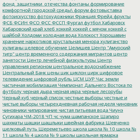
фонд_защитники_отечества
фонтаны
формирование
комфортной городской среды\
форум
фотовыставка
фотоискусство
фотохудожники
Франция
Фрейд
фрукты
ФСБ
ФСИН
ФСО
ФСС
ФССП
Фургал
футбол
Хабаровск
Хабаровский край
хлеб
хоккей
хоккей с мячом
хоккей с
шайбой
Холдоми
холодная вода
Холокост
Хорошавин
хранение наркотиков
хрустальная менора
хулиганство
хулиганы
целевое обучение
Целищев
Центр "Амурский
тигр"
центр временного содержания мигрантов
центр
занятости
Центр лечебной физкультуры
Центр
управления регионом
центральное водоснабжение
Центральный Банк
цены
цик
циклон
цирк
цифровое
телевидение
цифровой рубль
ЦСМ
ЦУР
Час земли
частичная мобилизация
Чемпионат Дальнего Востока по
футболу
черная дыра
черная икра
черные лесорубы
Черный куб
черный список
честные выборы
честные и
чистые выборы
четырехдневная рабочая неделя
чиновник
чиновники
чипирование
чистая питьевая вода
Чиунэ
Сугихара
ЧМ-2018
ЧП
чс
чума
шампанское
Шапиро
шахматы
шашки
шашлыки
швейная фабрика
Шевченко
шелковый путь
Шереметьево
школа
школа № 10
школа №
11
школа № 4
школа № 9
школы
школьная ярмарка