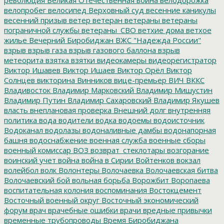
велопробег
велосипед
Верховный суд
весенние каникулы
весенний призыв
ветер
ветеран
ветераны
ветераны
пограничной службы
ветераны_СВО
ветхие дома
ветхое
жилье
Вечерний Биробиджан
ВЖС "Надежда России"
взрыв
взрыв газа
взрыв газового баллона
взрыв
метеорита
взятка
взятки
видеокамеры
видеорегистратор
Виктор Ишавев
Виктор Ишаев
Виктор Орёл
Виктор
Солнцев
викторина
Винников
вице-премьер
ВИЧ
ВККС
Владивосток
Владимир Марковский
Владимир Мишустин
Владимир Путин
Владимир Сахаровский
Владимир Якушев
власть
внеплановая проверка
Внешний долг
внутренняя
политика
вода
водители
водка
водоемы
водоисточник
Водоканал
водолазы
водоналивные дамбы
водонапорная
башня
водоснабжение
военная служба
военные сборы
военный комиссар
ВОЗ
возврат_стеклотары
возгорание
воинский учет
война
война в Сирии
Войтенков
вокзал
волейбол
волк
Волонтеры
Волочаевка
Волочаевская битва
Волочаевский бой
вольная борьба
Ворожбит
Воропаева
воспитательная колония
воспоминания
Востокцемент
Восточный военный округ
Восточный экономический
форум
врач
врачебные ошибки
врачи
вредные привычки
временные трубопроводы
Время Биробиджана