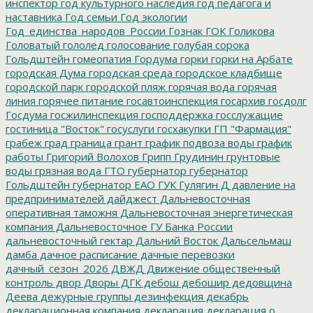
инспектор
год культурного наследия
год педагога и
наставника
Год семьи
Год экологии
Год_единства_народов_России
Гознак
ГОК
Голикова
Головатый
гололед
голосование
голубая сорока
Гольдштейн
гомеопатия
Гордума
горки
горки на Арбате
городская Дума
городская среда
городское кладбище
городской парк
городской пляж
горячая вода
горячая
линия
горячее питание
госавтоинспекция
госархив
госдолг
Госдума
госжилинспекция
господдержка
госслужащие
гостиница "Восток"
госуслуги
госхакупки
ГП "Фармация"
грабеж
град
граница
грант
график подвоза воды
график
работы
Григорий Волохов
Грипп
Грудинин
грунтовые
воды
грязная вода
ГТО
губернатор
губернатор
Гольдштейн
губернатор ЕАО
ГУК
Гулягин
Д
давление на
предпринимателей
дайджест
Дальневосточная
оперативная таможня
Дальневосточная энергетическая
компания
Дальневосточное ГУ Банка России
дальневосточный гектар
Дальний Восток
Дальсельмаш
дамба
дачное расписание
дачные перевозки
дачный_сезон_2026
ДВЖД
Движение общественный
контроль
двор
Дворы
ДГК
дебош
дебошир
дедовщина
Деева
дежурные группы
дезинфекция
декабрь
декларационная компания
декларация
декларация о