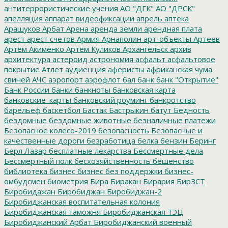
антитеррористические учения
АО "ДГК"
АО "ДРСК"
апелляция
аппарат видеофиксации
апрель
аптека
Арашуков
Арбат
Арена
аренда земли
арендная плата
арест
арест счетов
Армия
Арнаполин
арт-объекты
Артеев
Артём Акименко
Артём Куликов
Архангельск
архив
архитектура
астероид
астрономия
асфальт
асфальтовое
покрытие
Атлет
аудиенция
аферисты
африканская чума
свиней
АЧС
аэропорт
аэрофлот
бал
банк
банк "Открытие"
Банк России
банки
банкноты
банковская карта
банковские_карты
банковский роуминг
банкротство
барельеф
баскетбол
Бастак
Бастрыкин
батут
Бедность
бездомные
бездомные животные
безналичные платежи
Безопасное колесо-2019
безопасность
Безопасные и
качественные дороги
безработица
белка
бензин
Беринг
Берл Лазар
бесплатные лекарства
Бессмертные дела
Бессмертный полк
бесхозяйственность
бешенство
библиотека
бизнес
бизнес без поддержки
бизнес-
омбудсмен
биометрия
Бира
Биракан
Бирария
БирЗСТ
Биробидажан
Биробиджан
Биробиджан-2
Биробиджанская воспитательная колония
Биробиджанская таможня
Биробиджанская ТЭЦ
Биробиджанский Арбат
Биробиджанский военный