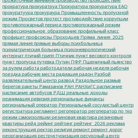
прократура
прокуратруа
Прокуратура
прокуратура ЕАО
прокуратуура
прокураура
Промышленность
пропускной
режим
Просветов
протест
противодействие коррупции
противопожарный период
противопожарный режим
профессиональное_образование
профильный класс
профицит
профсоюзы
Проходцев
Пряма_линия_2025
прямая линия
прямые выборы
психбольница
психиатрическая больница
психоневрологический
интернат
птичий грипп
Птичник
пункт весового контроля
пункт пропуска
путевка
Путин
ПФР
Пшеничный
пьянство
за рулем
работа
работодатели
рабочая неделя
рабочая
поездка
рабочие места
радиация
радон
Разбой
развлекательный центр
развод
Раздольное
размыв
берегов
ракеты
Рамазанов
РАН
РАНХиГС
расписание
расписание автобусов
РДШ
реальные доходы
реанимация
ревизия
региональные финансы
региональный оператор
Региональный сосудистый центр
регистратура
регламент
регоператор
регоператор по тко
режим самоизоляции
резиновая квартира
резиновые
квартиры
рейд
рейинг
рейтинг
рейтинг_2026
реклама
реконструкция
ректор
религия
ремонт
ремонт дорог
реорганизация
реструктуризация
ресурсный центр