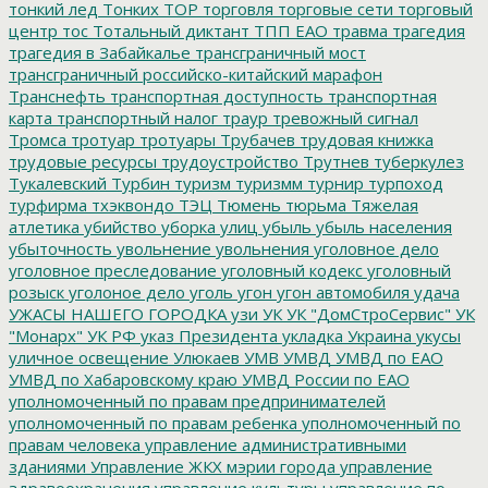
тонкий лед
Тонких
ТОР
торговля
торговые сети
торговый
центр
тос
Тотальный диктант
ТПП ЕАО
травма
трагедия
трагедия в Забайкалье
трансграничный мост
трансграничный российско-китайский марафон
Транснефть
транспортная доступность
транспортная
карта
транспортный налог
траур
тревожный сигнал
Тромса
тротуар
тротуары
Трубачев
трудовая книжка
трудовые ресурсы
трудоустройство
Трутнев
туберкулез
Тукалевский
Турбин
туризм
туризмм
турнир
турпоход
турфирма
тхэквондо
ТЭЦ
Тюмень
тюрьма
Тяжелая
атлетика
убийство
уборка улиц
убыль
убыль населения
убыточность
увольнение
увольнения
уголовное дело
уголовное преследование
уголовный кодекс
уголовный
розыск
уголоное дело
уголь
угон
угон автомобиля
удача
УЖАСЫ НАШЕГО ГОРОДКА
узи
УК
УК "ДомСтроСервис"
УК
"Монарх"
УК РФ
указ Президента
укладка
Украина
укусы
уличное освещение
Улюкаев
УМВ
УМВД
УМВД по ЕАО
УМВД по Хабаровскому краю
УМВД России по ЕАО
уполномоченный по правам предпринимателей
уполномоченный по правам ребенка
уполномоченный по
правам человека
управление административными
зданиями
Управление ЖКХ мэрии города
управление
здравоохранения
управление культуры
управление по