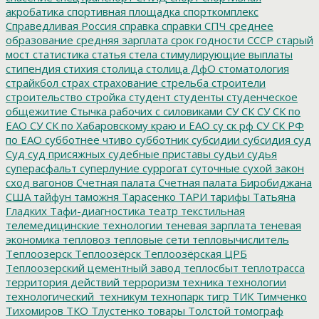
акробатика
спортивная площадка
спорткомплекс
Справедливая Россия
справка
справки
СПЧ
среднее
образование
средняя зарплата
срок годности
СССР
старый
мост
статистика
статья
стела
стимулирующие выплаты
стипендия
стихия
столица
столица ДфО
стоматология
страйкбол
страх
страхование
стрельба
строители
строительство
стройка
студент
студенты
студенческое
общежитие
Стычка рабочих с силовиками
СУ СК
СУ СК по
ЕАО
СУ СК по Хабаровскому краю и ЕАО
су ск рф
СУ СК РФ
по ЕАО
субботнее чтиво
субботник
субсидии
субсидия
суд
Суд
суд присяжных
судебные приставы
судьи
судья
суперасфальт
суперлуние
суррогат
суточные
сухой закон
сход вагонов
Счетная палата
Счетная палата Биробиджана
США
тайфун
таможня
Тарасенко
ТАРИ
тарифы
Татьяна
Гладких
Тафи-диагностика
театр
текстильная
телемедицинские технологии
теневая зарплата
теневая
экономика
тепловоз
тепловые сети
тепловычислитель
Теплоозерск
Теплоозёрск
Теплоозёрская ЦРБ
Теплоозерский цементный завод
теплосбыт
теплотрасса
территория действий
терроризм
техника
технологии
технологический_техникум
технопарк
тигр
ТИК
Тимченко
Тихомиров
ТКО
Тлустенко
товары
Толстой
томограф