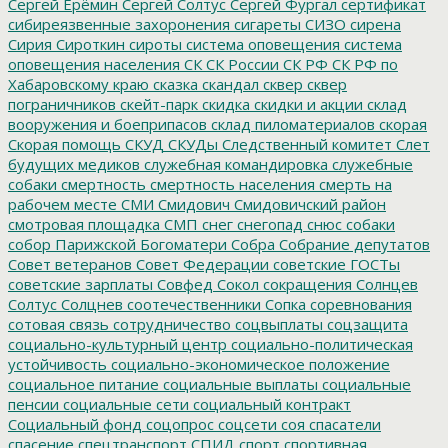
Сергей Ерёмин
Сергей Солтус
Сергей Фургал
сертификат
сибиреязвенные захоронения
сигареты
СИЗО
сирена
Сирия
Сироткин
сироты
система оповещения
система
оповещения населения
СК
СК России
СК РФ
СК РФ по
Хабаровскому краю
сказка
скандал
сквер
сквер
пограничников
скейт-парк
скидка
скидки и акции
склад
вооружения и боеприпасов
склад пиломатериалов
скорая
Скорая помощь
СКУД
СКУДы
Следственный комитет
Слет
будущих медиков
служебная командировка
служебные
собаки
смертность
смертность населения
смерть на
рабочем месте
СМИ
Смидович
Смидовичский район
смотровая площадка
СМП
снег
снегопад
снюс
собаки
собор Парижской Богоматери
Собра
Собрание депутатов
Совет ветеранов
Совет Федерации
советские ГОСТы
советские зарплаты
Совфед
Сокол
сокращения
Солнцев
Солтус
Солцнев
соотечественники
Сопка
соревнования
сотовая связь
сотрудничество
соцвыплаты
соцзащита
социально-культурный центр
социально-политическая
устойчивость
социально-экономическое положение
социальное питание
социальные выплаты
социальные
пенсии
социальные сети
социальный контракт
Социальный фонд
соцопрос
соцсети
соя
спасатели
спасение
спецтранспорт
СПИД
спорт
спортивная