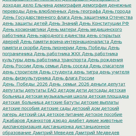
доходах
дело Ельчина
демография
демогрфия
денежные
переводы
День влюбленных
День географа
День города
День Государственного флага
День защитника Отечества
день защиты детей
День Знаний
День Конституции РФ
День космонавтики
День матери
День медицинского
работника
День народного единства
день открытых
дверей
День памяти воина-интернационалиста
День
памяти и скорби
День пионерии
День Победы
День
пограничника
День работника ЖКХ
День работника
культуры
день работника транспорта
День рождения
День России
День семьи
День соседа
День спасателя
день строителя
День студента
день тигра
день учителя
день физкультурника
День флага России
День_Победы_2026
День_семьи_2026
деньги
депутат
депутаты
депутаты ЕАО
детдом
дети
детсады
детская
больница
детская музыкальная школа
детская площадка
детская_больница
детские батуты
детские выплаты
детские пособия
детские сады
детский дом
детский
лагерь
детский сад
детское питание
детское пособие
Джабаров
Джанхотов
дзюдо
диабет
дикие животные
диспансеризация
дистанционка
дистанционное
образование
Дмитрий Меведев
Дмитрий Медведев