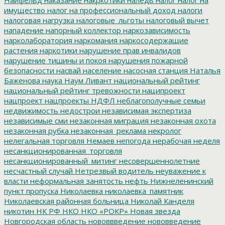
имущество
налог на профессиональный доход
налоги
налоговая нагрузка
налоговые_льготы
налоговый вычет
нападение
напорный коллектор
наркозависимость
нарколаборатория
наркомания
наркосодержащие
растения
наркотики
нарушение прав инвалидов
нарушение тишины и покоя
нарушения пожарной
безопасности
насвай
население
насосная станция
Наталья
Баженова
наука
Наум Ливант
национальный рейтинг
национальный рейтинг тревожности
наципроект
нацпроект
нацпроекты
НДФЛ
неблагополучные семьи
недвижимость
недострои
независимая экспертиза
независимые сми
незаконная миграция
незаконная охота
незаконная рубка
незаконная_реклама
некролог
нелегальная торговля
Немаев
непогода
нерабочая неделя
несанкционированная_торговля
несанкционированный_митинг
несовершеннолетние
несчастный случай
Нетрезвый водитель
неуважение к
власти
неформальная занятость
нефть
Нижнеленинский
пункт пропуска
Николаевка
николаевка_памятник
Николаевская районная больница
Николай Канделя
никотин
НК РФ
НКО
НКО «РОКР»
Новая звезда
Новгородская область
нововвведение
нововведение