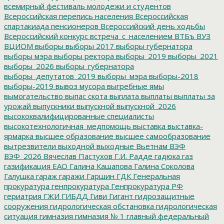
всемирный фестиваль молодежи и студентов
Всероссийская перепись населения
Всероссийская
спартакиада пенсионеров
Всероссийский день ходьбы
Всероссийский конкурс
встреча_с_населением
ВТБъ
ВУЗ
ВЦИОМ
выборы
выборы 2017
выборы губернатора
выборы мэра
выборы ректора
выборы_2019
выборы_2021
выборы_2026
выборы_губернатора
выборы_депутатов_2019
выборы_мэра
выборы-2018
выборы-2019
вывоз мусора
выгребные ямы
вымогательство
выпас скота
выплата
выплаты
выплаты за
урожай
выпускники
выпускной
выпускной_2026
высококвалифицированные специалисты
высокотехнологичная_медпомощь
выставка
выставка-
ярмарка
высшее образование
высшее самообразование
вытрезвители
выходной
выходные
Вьетнам
ВЭФ
ВЭФ_2026
Вячеслав Пастухов
Г.И. Радде
гадюка
газ
газификация ЕАО
Галина Кашапова
Галина Соколова
Галушка
гараж
гаражи
Гаршин
ГДК
Генеральная
прокуратура
генпрокуратура
Генпрокуратура РФ
гериатрия
ГЖИ
ГИБДД
Гиви
Гигант
гидрозащитные
сооружения
гидрологическая обстановка
гидрологическая
ситуация
гимназия
гимназия № 1
главный федеральный