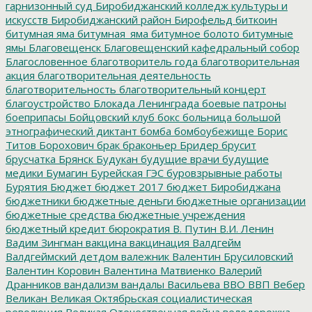
гарнизонный суд
Биробиджанский колледж культуры и
искусств
Биробиджанский район
Бирофельд
биткоин
битумная яма
битумная_яма
битумное болото
битумные
ямы
Благовещенск
Благовещенский кафедральный собор
Благословенное
благотворитель года
благотворительная
акция
благотворительная деятельность
благотворительность
благотворительный концерт
благоустройство
Блокада Ленинграда
боевые патроны
боеприпасы
Бойцовский клуб
бокс
больница
большой
этнографический диктант
бомба
бомбоубежище
Борис
Титов
Борохович
брак
браконьер
Бридер
брусит
брусчатка
Брянск
Будукан
будущие врачи
будущие
медики
Бумагин
Бурейская ГЭС
буровзрывные работы
Бурятия
Бюджет
бюджет 2017
бюджет Биробиджана
бюджетники
бюджетные деньги
бюджетные организации
бюджетные средства
бюджетные учреждения
бюджетный кредит
бюрократия
В. Путин
В.И. Ленин
Вадим Зингман
вакцина
вакцинация
Валдгейм
Валдгеймский детдом
валежник
Валентин Брусиловский
Валентин Коровин
Валентина Матвиенко
Валерий
Дранников
вандализм
вандалы
Васильева
ВВО
ВВП
Вебер
Великан
Великая Октябрьская социалистическая
революция
Великая Отечественная война
велодорожка