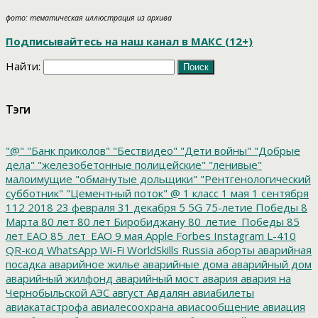
фото: тематическая иллюстрация из архива
Подписывайтесь на наш канал в МАКС (12+)
Найти:
Тэги
"@"
"Банк приколов"
"Бествидео"
"Дети войны"
"Добрые
дела"
"железобетонные полицейские"
"ленивые"
малоимущие
"обманутые дольщики"
"Рентгенологический
субботник"
"Цементный поток"
@
1 класс
1 мая
1 сентября
112
2018
23 февраля
31 декабря
5
5G
75-летие Победы
8
Марта
80 лет
80 лет Биробиджану
80_летие_Победы
85
лет ЕАО
85_лет_ЕАО
9 мая
Apple
Forbes
Instagram
L-410
QR-код
WhatsApp
Wi-Fi
WorldSkills Russia
аборты
аварийная
посадка
аварийное жилье
аварийные дома
аварийный дом
аварийный жилфонд
аварийный мост
авария
авария на
Чернобыльской АЭС
август
Авдалян
авиабилеты
авиакатастрофа
авиалесоохрана
авиасообщение
авиация