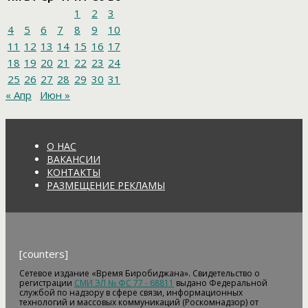
1
2
3
4
5
6
7
8
9
10
11
12
13
14
15
16
17
18
19
20
21
22
23
24
25
26
27
28
29
30
31
« Апр
Июн »
О НАС
ВАКАНСИИ
КОНТАКТЫ
РАЗМЕЩЕНИЕ РЕКЛАМЫ
[counters]
Сетевое издание «Время Биробиджана». Свидетельство о
регистрации
СМИ ЭЛ № ФС 77 - 68811
выдано Федеральной
службой по надзору в сфере связи, информационных
технологий и массовых коммуникаций (Роскомнадзор) от