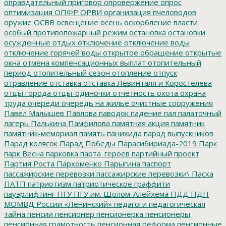
оправдательный приговор
опровержение
опрос
оптимизация
ОПФР
ОРВИ
организация пчеловодов
оружие
ОСВВ
освещение
осень
оскорбление власти
особый противопожарный режим
остановка
остановки
осужденные
отдых
отключение
отключение воды
отключение горячей воды
открытое обращение
открытые
окна
отмена компенсационных выплат
отопительный
период
отопительный сезон
отопление
отпуск
отравление
отставка
отставка Левинталя и Коростелёва
отцы города
отцы-одиночки
отчетность
охота
охрана
труда
очереди
очередь на жилье
очистные сооружения
Павел Малышев
Павлова
паводок
падение
пал
палаточный
лагерь
Палькина
Памфилова
памятная акция
памятник
памятник-мемориал
память
панихида
парад выпускников
Парад колясок
Парад Победы
Парасибириада-2019
Парк
парк Весна
парковка
парта_героев
партийный проект
Партия Роста
Пархоменко
Парыгина
паспорт
пассажирские перевозки
пассажирские перевозки\
Пасха
ПАТП
патриотизм
патриотическое граффити
пауэрлифтинг
ПГУ
ПГУ им. Шолом-Алейхема
ПДД
ПДН
МОМВД России «Ленинский»
педагоги
педагогическая
тайна
пенсии
пенсионер
пенсионерка
пенсионеры
пенсионная грамотность
пенсионная реформа
пенсионные