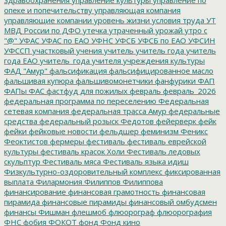
опеке и попечительству
управляющая компания
управляющие компании
уровень жизни
условия труда
УТ
МВД России по ДФО
утечка
утраченный урожай
утро с
"@"
УФАС
УФАС по ЕАО
УФНС
УФСБ
УФСБ по ЕАО
УФСИН
УФССП
участковый
учения
учитель
учитель года
учитель
года ЕАО
учитель_года
учителя
учреждения культуры
ФАД "Амур"
фальсификация
фальсифицированное масло
фальшивая купюра
фальшивомонетчики
фанфурики
ФАП
ФАПы
ФАС
фастфуд для пожилых
февраль
февраль_2026
федеральная программа по переселению
Федеральная
сетевая компания
федеральная трасса Амур
федеральные
средства
федеральный розыск
Федотов
фейерверк
фейк
фейки
фейковые новости
фельдшер
феминизм
Феникс
Феоктистов
фермеры
фестиваль
фестиваль еврейской
культуры
фестиваль красок Холи
Фестиваль ледовых
скульптур
Фестиваль мяса
Фестиваль языка идиш
Физкультурно-оздоровительный комплекс
фиксированная
выплата
Филармония
Филиппов
Филиппова
финансирование
финансовая грамотность
финансовая
пирамида
финансовые пирамиды
финансовый омбудсмен
финансы
Фишман
флешмоб
флюорограф
флюорография
ФНС
фобия
ФОКОТ
фонд
Фонд кино