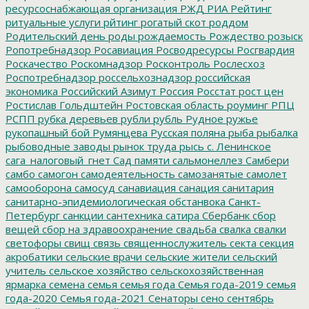
ресурсоснабжающая организация
РЖД
РИА Рейтинг
ритуальные услуги
рйтинг
рогатый скот
роддом
Родительский день
роды
рождаемость
Рождество
розыск
Ропотребнадзор
Росавиация
Росводресурсы
Росгвардия
Роскачество
Роскомнадзор
Росконтроль
Рослесхоз
Роспотребнадзор
россельхознадзор
российская
экономика
Российский Азимут
Россия
Росстат
рост цен
Ростислав Гольдштейн
Ростовская область
роуминг
РПЦ
РСПП
рубка деревьев
рубли
рубль
Рудное
ружье
рукопашный бой
Румянцева
Русская поляна
рыба
рыбалка
рыбоводные заводы
рынок труда
рысь
с. Ленинское
сага_налоговый_гнет
Сад памяти
сальмонеллез
Самбери
самбо
самогон
самодеятельность
самозанятые
самолет
самооборона
самосуд
санавиация
санация
санитария
санитарно-эпидемиологическая обстанвока
Санкт-
Петербург
санкции
сантехника
сатира
Сбербанк
сбор
вещей
сбор на здравоохранение
свадьба
свалка
свалки
светофоры
свищ
связь
священнослужитель
секта
секция
акробатики
сельские врачи
сельские жители
сельский
учитель
сельское хозяйство
сельскохозяйственная
ярмарка
семена
семья
семья года
Семья года-2019
семья
года-2020
Семья года-2021
Сенаторы
сено
сентябрь