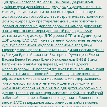
Дмитрий Нестеров
Доблесть_Хингана
Добрые люди
Добрые руки
довыборы_в_Думу
дождь
документальный
фильм
долг
долги
долги по зарплате
долговая нагрузка
долгострои
долгострой
долевое строительство
должники
дом офицеров
дом престарелых
домашние животные
допфинансирование
дороги
дорожная камера
дорожные
знаки
дорожные камеры
дорожный радар
ДОСААФ
дотации
доход
доходы
ДПС
дрова
ДТП
дтп
Дудин
дым
ДЭК
дюкер
ЕАО
ЕАО_тонет
Евгений Коростелев
еврейская
культура
еврейская_мудрость
еврейские традиции
Евровидение
Евросеть
Еврстат
ЕГЭ
Единая Россия
единая
субсидия
Единый заказчик
Екатерина Румянцева
Елена
Басова
Елена Князева
Елена Хахалева
ель
ЕНВД
Ефим
Вепринский
жалоба
жд переезд
железная дорога
железнодорожный переезд
женская кнсультация
женская
консультация
жестокое обращение с детьми
жестокое
обращение с животными
жестокость
живодер
живопись
животноводство
животные
жилищные сертификаты
жилищные условия
жилье
жилье для детей-сирот
жильё
для подтопленцев
ЖКХ
журналистика
Забайкальский край
забег
заболевание
заброшенные здания
заброшенные
земли
ЗАГС
задержание
задолженность
займ
заказник
Ульдура
заказник Ульдуры
закон
Законодательное