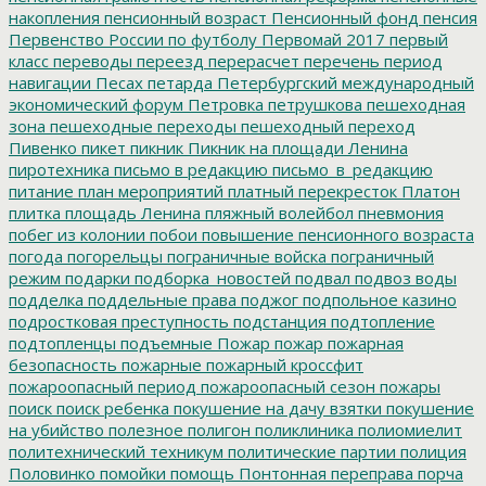
накопления
пенсионный возраст
Пенсионный фонд
пенсия
Первенство России по футболу
Первомай 2017
первый
класс
переводы
переезд
перерасчет
перечень
период
навигации
Песах
петарда
Петербургский международный
экономический форум
Петровка
петрушкова
пешеходная
зона
пешеходные переходы
пешеходный переход
Пивенко
пикет
пикник
Пикник на площади Ленина
пиротехника
письмо в редакцию
письмо_в_редакцию
питание
план мероприятий
платный перекресток
Платон
плитка
площадь Ленина
пляжный волейбол
пневмония
побег из колонии
побои
повышение пенсионного возраста
погода
погорельцы
пограничные войска
пограничный
режим
подарки
подборка_новостей
подвал
подвоз воды
подделка
поддельные права
поджог
подпольное казино
подростковая преступность
подстанция
подтопление
подтопленцы
подъемные
Пожар
пожар
пожарная
безопасность
пожарные
пожарный кроссфит
пожароопасный период
пожароопасный сезон
пожары
поиск
поиск ребенка
покушение на дачу взятки
покушение
на убийство
полезное
полигон
поликлиника
полиомиелит
политехнический техникум
политические партии
полиция
Половинко
помойки
помощь
Понтонная переправа
порча