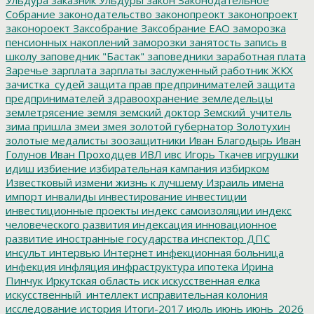
Собрание
законодательство
законопреокт
законопроект
законороект
Заксобрание
Заксобрание ЕАО
заморозка
пенсионных накоплений
заморозки
занятость
запись в
школу
заповедник "Бастак"
заповедники
заработная плата
Заречье
зарплата
зарплаты
заслуженный работник ЖКХ
зачистка_судей
защита прав предпринимателей
защита
предпринимателей
здравоохранение
земледельцы
землетрясение
земля
земский доктор
Земский_учитель
зима пришла
змеи
змея
золотой губернатор
Золотухин
золотые медалисты
зоозащитники
Иван Благодырь
Иван
Голунов
Иван Проходцев
ИВЛ
ивс
Игорь Ткачев
игрушки
идиш
избиение
избирательная кампания
избирком
Известковый
измени жизнь к лучшему
Израиль
имена
импорт
инвалиды
инвестирование
инвестиции
инвестиционные проекты
индекс самоизоляции
индекс
человеческого развития
индексация
инновационное
развитие
иностранные государства
инспектор ДПС
инсульт
интервью
Интернет
инфекционная больница
инфекция
инфляция
инфраструктура
ипотека
Ирина
Пинчук
Иркутская область
иск
искусственная елка
искусственный_интеллект
исправительная колония
исследование
история
Итоги-2017
июль
июнь
июнь_2026