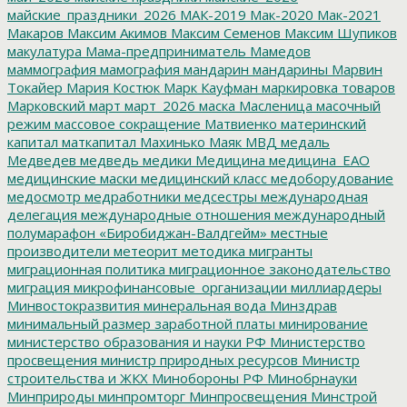
майские_праздники_2026
МАК-2019
Мак-2020
Мак-2021
Макаров
Максим Акимов
Максим Семенов
Максим Шупиков
макулатура
Мама-предприниматель
Мамедов
маммография
мамография
мандарин
мандарины
Марвин
Токайер
Мария Костюк
Марк Кауфман
маркировка товаров
Марковский
март
март_2026
маска
Масленица
масочный
режим
массовое сокращение
Матвиенко
материнский
капитал
маткапитал
Махинько
Маяк
МВД
медаль
Медведев
медведь
медики
Медицина
медицина_ЕАО
медицинские маски
медицинский класс
медоборудование
медосмотр
медработники
медсестры
международная
делегация
международные отношения
международный
полумарафон «Биробиджан-Валдгейм»
местные
производители
метеорит
методика
мигранты
миграционная политика
миграционное законодательство
миграция
микрофинансовые_организации
миллиардеры
Минвостокразвития
минеральная вода
Минздрав
минимальный размер заработной платы
минирование
министерство образования и науки РФ
Министерство
просвещения
министр природных ресурсов
Министр
строительства и ЖКХ
Минобороны РФ
Минобрнауки
Минприроды
минпромторг
Минпросвещения
Минстрой