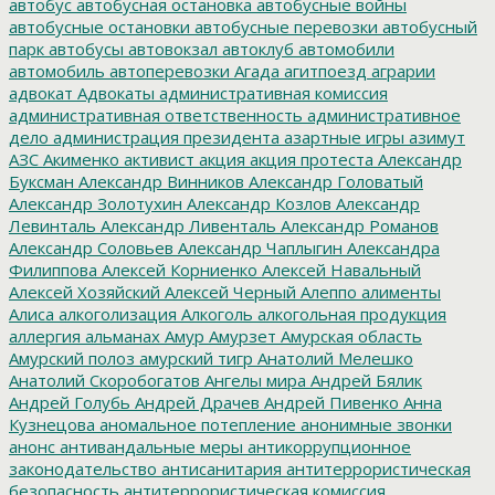
автобус
автобусная остановка
автобусные войны
автобусные остановки
автобусные перевозки
автобусный
парк
автобусы
автовокзал
автоклуб
автомобили
автомобиль
автоперевозки
Агада
агитпоезд
аграрии
адвокат
Адвокаты
административная комиссия
административная ответственность
административное
дело
администрация президента
азартные игры
азимут
АЗС
Акименко
активист
акция
акция протеста
Александр
Буксман
Александр Винников
Александр Головатый
Александр Золотухин
Александр Козлов
Александр
Левинталь
Александр Ливенталь
Александр Романов
Александр Соловьев
Александр Чаплыгин
Александра
Филиппова
Алексей Корниенко
Алексей Навальный
Алексей Хозяйский
Алексей Черный
Алеппо
алименты
Алиса
алкоголизация
Алкоголь
алкогольная продукция
аллергия
альманах
Амур
Амурзет
Амурская область
Амурский полоз
амурский тигр
Анатолий Мелешко
Анатолий Скоробогатов
Ангелы мира
Андрей Бялик
Андрей Голубь
Андрей Драчев
Андрей Пивенко
Анна
Кузнецова
аномальное потепление
анонимные звонки
анонс
антивандальные меры
антикоррупционное
законодательство
антисанитария
антитеррористическая
безопасность
антитеррористическая комиссия