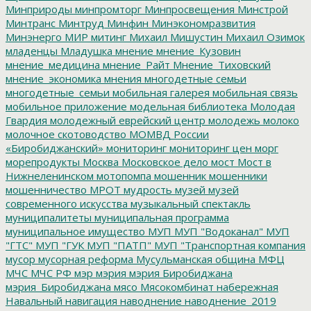
Минприроды
минпромторг
Минпросвещения
Минстрой
Минтранс
Минтруд
Минфин
Минэкономразвития
Минэнерго
МИР
митинг
Михаил Мишустин
Михаил Озимок
младенцы
Младушка
мнение
мнение_Кузовин
мнение_медицина
мнение_Райт
Мнение_Тиховский
мнение_экономика
мнения
многодетные семьи
многодетные_семьи
мобильная галерея
мобильная связь
мобильное приложение
модельная библиотека
Молодая
Гвардия
молодежный еврейский центр
молодежь
молоко
молочное скотоводство
МОМВД России
«Биробиджанский»
мониторинг
мониторинг цен
морг
морепродукты
Москва
Московское дело
мост
Мост в
Нижнеленинском
мотопомпа
мошенник
мошенники
мошенничество
МРОТ
мудрость
музей
музей
современного искусства
музыкальный спектакль
муниципалитеты
муниципальная программа
муниципальное имущество
МУП
МУП "Водоканал"
МУП
"ГТС"
МУП "ГУК
МУП "ПАТП"
МУП "Транспортная компания
мусор
мусорная реформа
Мусульманская община
МФЦ
МЧС
МЧС РФ
мэр
мэрия
мэрия Биробиджана
мэрия_Биробиджана
мясо
Мясокомбинат
набережная
Навальный
навигация
наводнение
наводнение_2019