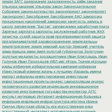
земли
ЗАГС
задержание
задолженность
займ
заказник
Ульдура
заказник Ульдуры
закон
Законодательное
Собрание
законодательство
законопреокт
законопроект
законороект
Заксобрание
Заксобрание ЕАО
заморозка
пенсионных накоплений
заморозки
занятость
запись в
школу
заповедник "Бастак"
заповедники
заработная плата
Заречье
зарплата
зарплаты
заслуженный работник ЖКХ
зачистка_судей
защита прав предпринимателей
защита
предпринимателей
здравоохранение
земледельцы
землетрясение
земля
земский доктор
Земский_учитель
зима пришла
змеи
змея
золотой губернатор
Золотухин
золотые медалисты
зоозащитники
Иван Благодырь
Иван
Голунов
Иван Проходцев
ИВЛ
ивс
Игорь Ткачев
игрушки
идиш
избиение
избирательная кампания
избирком
Известковый
измени жизнь к лучшему
Израиль
имена
импорт
инвалиды
инвестирование
инвестиции
инвестиционные проекты
индекс самоизоляции
индекс
человеческого развития
индексация
инновационное
развитие
иностранные государства
инспектор ДПС
инсульт
интервью
Интернет
инфекционная больница
инфекция
инфляция
инфраструктура
ипотека
Ирина
Пинчук
Иркутская область
иск
искусственная елка
искусственный_интеллект
исправительная колония