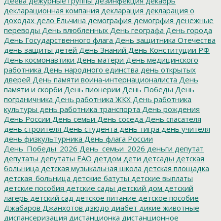
Деева
дежурные группы
дезинфекция
декабрь
декларационная компания
декларация
декларация о
доходах
дело Ельчина
демография
демогрфия
денежные
переводы
День влюбленных
День географа
День города
День Государственного флага
День защитника Отечества
день защиты детей
День Знаний
День Конституции РФ
День космонавтики
День матери
День медицинского
работника
День народного единства
день открытых
дверей
День памяти воина-интернационалиста
День
памяти и скорби
День пионерии
День Победы
День
пограничника
День работника ЖКХ
День работника
культуры
день работника транспорта
День рождения
День России
День семьи
День соседа
День спасателя
день строителя
День студента
день тигра
день учителя
день физкультурника
День флага России
День_Победы_2026
День_семьи_2026
деньги
депутат
депутаты
депутаты ЕАО
детдом
дети
детсады
детская
больница
детская музыкальная школа
детская площадка
детская_больница
детские батуты
детские выплаты
детские пособия
детские сады
детский дом
детский
лагерь
детский сад
детское питание
детское пособие
Джабаров
Джанхотов
дзюдо
диабет
дикие животные
диспансеризация
дистанционка
дистанционное