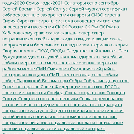
года-2020
Семья года-2021
Сенаторы
сено
сентябрь
Сергей Ерёмин
Сергей Солтус
Сергей Фургал
сертификат
сибиреязвенные захоронения
сигареты
СИЗО
сирена
Сирия
Сироткин
сироты
система оповещения
система
оповещения населения
СК
СК России
СК РФ
СК РФ по
Хабаровскому краю
сказка
скандал
сквер
сквер
пограничников
скейт-парк
скидка
скидки и акции
склад
вооружения и боеприпасов
склад пиломатериалов
скорая
Скорая помощь
СКУД
СКУДы
Следственный комитет
Слет
будущих медиков
служебная командировка
служебные
собаки
смертность
смертность населения
смерть на
рабочем месте
СМИ
Смидович
Смидовичский район
смотровая площадка
СМП
снег
снегопад
снюс
собаки
собор Парижской Богоматери
Собра
Собрание депутатов
Совет ветеранов
Совет Федерации
советские ГОСТы
советские зарплаты
Совфед
Сокол
сокращения
Солнцев
Солтус
Солцнев
соотечественники
Сопка
соревнования
сотовая связь
сотрудничество
соцвыплаты
соцзащита
социально-культурный центр
социально-политическая
устойчивость
социально-экономическое положение
социальное питание
социальные выплаты
социальные
пенсии
социальные сети
социальный контракт