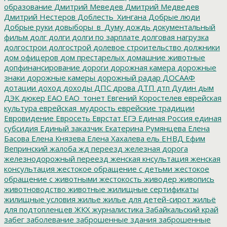
образование
Дмитрий Меведев
Дмитрий Медведев
Дмитрий Нестеров
Доблесть_Хингана
Добрые люди
Добрые руки
довыборы_в_Думу
дождь
документальный
фильм
долг
долги
долги по зарплате
долговая нагрузка
долгострои
долгострой
долевое строительство
должники
дом офицеров
дом престарелых
домашние животные
допфинансирование
дороги
дорожная камера
дорожные
знаки
дорожные камеры
дорожный радар
ДОСААФ
дотации
доход
доходы
ДПС
дрова
ДТП
дтп
Дудин
дым
ДЭК
дюкер
ЕАО
ЕАО_тонет
Евгений Коростелев
еврейская
культура
еврейская_мудрость
еврейские традиции
Евровидение
Евросеть
Еврстат
ЕГЭ
Единая Россия
единая
субсидия
Единый заказчик
Екатерина Румянцева
Елена
Басова
Елена Князева
Елена Хахалева
ель
ЕНВД
Ефим
Вепринский
жалоба
жд переезд
железная дорога
железнодорожный переезд
женская кнсультация
женская
консультация
жестокое обращение с детьми
жестокое
обращение с животными
жестокость
живодер
живопись
животноводство
животные
жилищные сертификаты
жилищные условия
жилье
жилье для детей-сирот
жильё
для подтопленцев
ЖКХ
журналистика
Забайкальский край
забег
заболевание
заброшенные здания
заброшенные