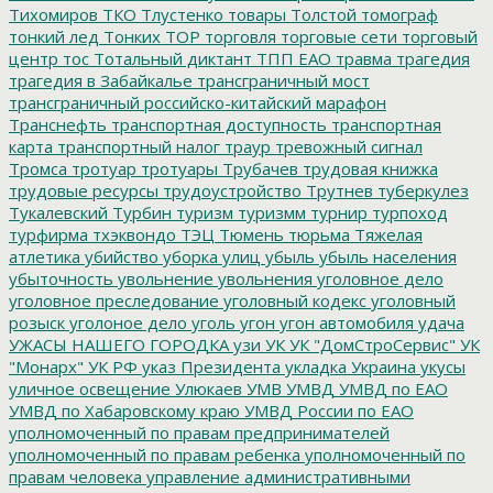
Тихомиров
ТКО
Тлустенко
товары
Толстой
томограф
тонкий лед
Тонких
ТОР
торговля
торговые сети
торговый
центр
тос
Тотальный диктант
ТПП ЕАО
травма
трагедия
трагедия в Забайкалье
трансграничный мост
трансграничный российско-китайский марафон
Транснефть
транспортная доступность
транспортная
карта
транспортный налог
траур
тревожный сигнал
Тромса
тротуар
тротуары
Трубачев
трудовая книжка
трудовые ресурсы
трудоустройство
Трутнев
туберкулез
Тукалевский
Турбин
туризм
туризмм
турнир
турпоход
турфирма
тхэквондо
ТЭЦ
Тюмень
тюрьма
Тяжелая
атлетика
убийство
уборка улиц
убыль
убыль населения
убыточность
увольнение
увольнения
уголовное дело
уголовное преследование
уголовный кодекс
уголовный
розыск
уголоное дело
уголь
угон
угон автомобиля
удача
УЖАСЫ НАШЕГО ГОРОДКА
узи
УК
УК "ДомСтроСервис"
УК
"Монарх"
УК РФ
указ Президента
укладка
Украина
укусы
уличное освещение
Улюкаев
УМВ
УМВД
УМВД по ЕАО
УМВД по Хабаровскому краю
УМВД России по ЕАО
уполномоченный по правам предпринимателей
уполномоченный по правам ребенка
уполномоченный по
правам человека
управление административными