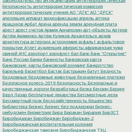
законодательство
антисанитария
антитеррористическая
безопасность
антитеррористическая комиссия
антитеррористические учения
АО "ДГК"
АО "ДРСК"
апелляция
аппарат видеофиксации
апрель
аптека
Арашуков
Арбат
Арена
аренда земли
арендная плата
арест
арест счетов
Армия
Арнаполин
арт-объекты
Артеев
Артём Акименко
Артём Куликов
Архангельск
архив
архитектура
астероид
астрономия
асфальт
асфальтовое
покрытие
Атлет
аудиенция
аферисты
африканская чума
свиней
АЧС
аэропорт
аэрофлот
бал
банк
банк "Открытие"
Банк России
банки
банкноты
банковская карта
банковские_карты
банковский роуминг
банкротство
барельеф
баскетбол
Бастак
Бастрыкин
батут
Бедность
бездомные
бездомные животные
безналичные платежи
Безопасное колесо-2019
безопасность
Безопасные и
качественные дороги
безработица
белка
бензин
Беринг
Берл Лазар
бесплатные лекарства
Бессмертные дела
Бессмертный полк
бесхозяйственность
бешенство
библиотека
бизнес
бизнес без поддержки
бизнес-
омбудсмен
биометрия
Бира
Биракан
Бирария
БирЗСТ
Биробидажан
Биробиджан
Биробиджан-2
Биробиджанская воспитательная колония
Биробиджанская таможня
Биробиджанская ТЭЦ