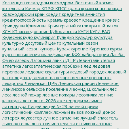
Косвинцев
космодром
космодром_Восточный
космос
котельная
Кочмар
КПРФ
КПСС
кража
кражи
красная икра
Краснодарский край
кредит
кредитная амнистия
кредитоспособность
Кремль
креозот
Крещение
кризис
Крик души
Криминал
Крым
крытый каток
крытый_каток
КСН
КТ-исследование
Кубок лосося
КУГИ
КУГИ ЕАО
Кудесник
кудо
кулинария
Кульдкр
Кульдур
культура
культурно досуговый центр
купальный сезон
купальный_сезон
купюры
Кураж
курение
Куренков
курсы
курсы повышения квалификации
КФХ
лаборатория
Лаг ба-
Омер
лагерь
Лагошина
лайк
ЛДПР
Левинталь
Легкая
атлетика
легкоатлетическая пробежка
лед
ледовая
переправа
ледовые скульптуры
ледовый городок
ледовый
каток
ледоход
лекарства
лекарственные препараты
лекарство
Ленинская ЦРБ
Ленинский район
Ленинское
Ленинское сельское поселение
Леонид Школьник
лес
леса
лесной пожар
лесные пожары
лесопилка
летние
каникулы
лето
лето_2026
лжетерроризм
лимон
литература
Лицей
лицей № 23
личный прием
логистический комплеск
ложный вызов
ложный донос
лотерея
лоукостер
лунное затмение
лучший спасатель
лыжная гонка
льготная ипотека
льготники
льготные