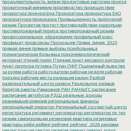
продолжительность жизни
продуктовые карточки
проезд
прожиточный минимум
производство
происшествие
прократура
прокуратруа
Прокуратура
прокуратура ЕАО
прокуратуура
прокураура
Промышленность
пропускной
режим
Просветов
протест
противодействие коррупции
противопожарный период
противопожарный режим
профессиональное_образование
профильный класс
профицит
профсоюзы
Проходцев
Пряма_линия_2025
прямая линия
прямые выборы
психбольница
психиатрическая больница
психоневрологический
интернат
птичий грипп
Птичник
пункт весового контроля
пункт пропуска
путевка
Путин
ПФР
Пшеничный
пьянство
за рулем
работа
работодатели
рабочая неделя
рабочая
поездка
рабочие места
радиация
радон
Разбой
развлекательный центр
развод
Раздольное
размыв
берегов
ракеты
Рамазанов
РАН
РАНХиГС
расписание
расписание автобусов
РДШ
реальные доходы
реанимация
ревизия
региональные финансы
региональный оператор
Региональный сосудистый центр
регистратура
регламент
регоператор
регоператор по тко
режим самоизоляции
резиновая квартира
резиновые
квартиры
рейд
рейинг
рейтинг
рейтинг_2026
реклама
реконструкция
ректор
религия
ремонт
ремонт дорог