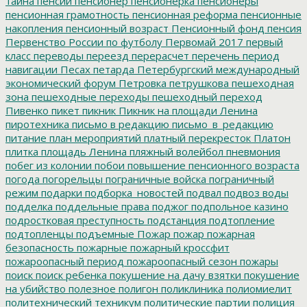
тайна
пенсии
пенсионер
пенсионерка
пенсионеры
пенсионная грамотность
пенсионная реформа
пенсионные
накопления
пенсионный возраст
Пенсионный фонд
пенсия
Первенство России по футболу
Первомай 2017
первый
класс
переводы
переезд
перерасчет
перечень
период
навигации
Песах
петарда
Петербургский международный
экономический форум
Петровка
петрушкова
пешеходная
зона
пешеходные переходы
пешеходный переход
Пивенко
пикет
пикник
Пикник на площади Ленина
пиротехника
письмо в редакцию
письмо_в_редакцию
питание
план мероприятий
платный перекресток
Платон
плитка
площадь Ленина
пляжный волейбол
пневмония
побег из колонии
побои
повышение пенсионного возраста
погода
погорельцы
пограничные войска
пограничный
режим
подарки
подборка_новостей
подвал
подвоз воды
подделка
поддельные права
поджог
подпольное казино
подростковая преступность
подстанция
подтопление
подтопленцы
подъемные
Пожар
пожар
пожарная
безопасность
пожарные
пожарный кроссфит
пожароопасный период
пожароопасный сезон
пожары
поиск
поиск ребенка
покушение на дачу взятки
покушение
на убийство
полезное
полигон
поликлиника
полиомиелит
политехнический техникум
политические партии
полиция