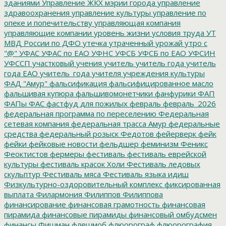
зданиями
Управление ЖКХ мэрии города
управление
здравоохранения
управление культуры
управление по
опеке и попечительству
управляющая компания
управляющие компании
уровень жизни
условия труда
УТ
МВД России по ДФО
утечка
утраченный урожай
утро с
"@"
УФАС
УФАС по ЕАО
УФНС
УФСБ
УФСБ по ЕАО
УФСИН
УФССП
участковый
учения
учитель
учитель года
учитель
года ЕАО
учитель_года
учителя
учреждения культуры
ФАД "Амур"
фальсификация
фальсифицированное масло
фальшивая купюра
фальшивомонетчики
фанфурики
ФАП
ФАПы
ФАС
фастфуд для пожилых
февраль
февраль_2026
федеральная программа по переселению
Федеральная
сетевая компания
федеральная трасса Амур
федеральные
средства
федеральный розыск
Федотов
фейерверк
фейк
фейки
фейковые новости
фельдшер
феминизм
Феникс
Феоктистов
фермеры
фестиваль
фестиваль еврейской
культуры
фестиваль красок Холи
Фестиваль ледовых
скульптур
Фестиваль мяса
Фестиваль языка идиш
Физкультурно-оздоровительный комплекс
фиксированная
выплата
Филармония
Филиппов
Филиппова
финансирование
финансовая грамотность
финансовая
пирамида
финансовые пирамиды
финансовый омбудсмен
финансы
Фишман
флешмоб
флюорограф
флюорография