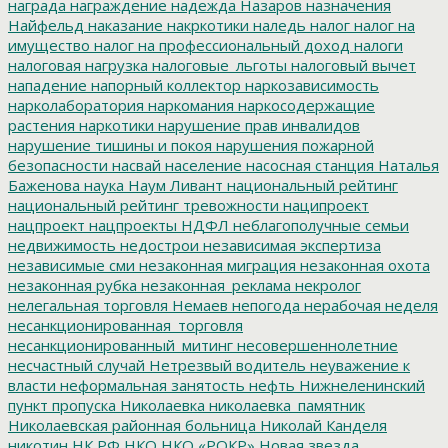
награда
награждение
надежда
Назаров
назначения
Найфельд
наказание
накркотики
наледь
налог
налог на
имущество
налог на профессиональный доход
налоги
налоговая нагрузка
налоговые_льготы
налоговый вычет
нападение
напорный коллектор
наркозависимость
нарколаборатория
наркомания
наркосодержащие
растения
наркотики
нарушение прав инвалидов
нарушение тишины и покоя
нарушения пожарной
безопасности
насвай
население
насосная станция
Наталья
Баженова
наука
Наум Ливант
национальный рейтинг
национальный рейтинг тревожности
наципроект
нацпроект
нацпроекты
НДФЛ
неблагополучные семьи
недвижимость
недострои
независимая экспертиза
независимые сми
незаконная миграция
незаконная охота
незаконная рубка
незаконная_реклама
некролог
нелегальная торговля
Немаев
непогода
нерабочая неделя
несанкционированная_торговля
несанкционированный_митинг
несовершеннолетние
несчастный случай
Нетрезвый водитель
неуважение к
власти
неформальная занятость
нефть
Нижнеленинский
пункт пропуска
Николаевка
николаевка_памятник
Николаевская районная больница
Николай Канделя
никотин
НК РФ
НКО
НКО «РОКР»
Новая звезда