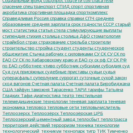
Социальный фонд
соцопрос
соцсети
соя
спасатели
спасение
спецтранспорт
СПИД
спорт
спортивная
акробатика
спортивная площадка
спорткомплекс
Справедливая Россия
справка
справки
СПЧ
среднее
образование
средняя зарплата
срок годности
СССР
старый
мост
статистика
статья
стела
стимулирующие выплаты
стипендия
стихия
столица
столица ДфО
стоматология
страйкбол
страх
страхование
стрельба
строители
строительство
стройка
студент
студенты
студенческое
общежитие
Стычка рабочих с силовиками
СУ СК
СУ СК по
ЕАО
СУ СК по Хабаровскому краю и ЕАО
су ск рф
СУ СК РФ
по ЕАО
субботнее чтиво
субботник
субсидии
субсидия
суд
Суд
суд присяжных
судебные приставы
судьи
судья
суперасфальт
суперлуние
суррогат
суточные
сухой закон
сход вагонов
Счетная палата
Счетная палата Биробиджана
США
тайфун
таможня
Тарасенко
ТАРИ
тарифы
Татьяна
Гладких
Тафи-диагностика
театр
текстильная
телемедицинские технологии
теневая зарплата
теневая
экономика
тепловоз
тепловые сети
тепловычислитель
Теплоозерск
Теплоозёрск
Теплоозёрская ЦРБ
Теплоозерский цементный завод
теплосбыт
теплотрасса
территория действий
терроризм
техника
технологии
технологический_техникум
технопарк
тигр
ТИК
Тимченко