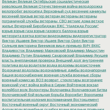
Великан
Великая Октябрьская социалистическая
революция
Великая Отечественная война
велодорожка
велопробег
велосипед
Верховный суд
весенние каникулы
весенний призыв
ветер
ветеран
ветераны
ветераны
пограничной службы
ветераны_СВО
ветхие дома
ветхое
жилье
Вечерний Биробиджан
ВЖС "Надежда России"
взрыв
взрыв газа
взрыв газового баллона
взрыв
метеорита
взятка
взятки
видеокамеры
видеорегистратор
Виктор Ишавев
Виктор Ишаев
Виктор Орёл
Виктор
Солнцев
викторина
Винников
вице-премьер
ВИЧ
ВККС
Владивосток
Владимир Марковский
Владимир Мишустин
Владимир Путин
Владимир Сахаровский
Владимир Якушев
власть
внеплановая проверка
Внешний долг
внутренняя
политика
вода
водители
водка
водоемы
водоисточник
Водоканал
водолазы
водоналивные дамбы
водонапорная
башня
водоснабжение
военная служба
военные сборы
военный комиссар
ВОЗ
возврат_стеклотары
возгорание
воинский учет
война
война в Сирии
Войтенков
вокзал
волейбол
волк
Волонтеры
Волочаевка
Волочаевская битва
Волочаевский бой
вольная борьба
Ворожбит
Воропаева
воспитательная колония
воспоминания
Востокцемент
Восточный военный округ
Восточный экономический
форум
врач
врачебные ошибки
врачи
вредные привычки