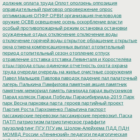
должник
оплата труда
Оплот
оползень
оппозиция
оправдательный приговор
опровержение
опрос
оптимизация
ОПФР
ОРВИ
организация пчеловодов
оружие
ОСВВ
освещение
осень
оскорбление власти
особый противопожарный режим
остановка
остановки
осужденные
отдых
отключение
отключение воды
отключение горячей воды
открытое обращение
открытые
окна
отмена компенсационных выплат
отопительный
период
отопительный сезон
отопление
отпуск
отравление
отставка
отставка Левинталя и Коростелёва
отцы города
отцы-одиночки
отчетность
охота
охрана
труда
очереди
очередь на жилье
очистные сооружения
Павел Малышев
Павлова
паводок
падение
пал
палаточный
лагерь
Палькина
Памфилова
памятная акция
памятник
памятник-мемориал
память
панихида
парад выпускников
Парад колясок
Парад Победы
Парасибириада-2019
Парк
парк Весна
парковка
парта_героев
партийный проект
Партия Роста
Пархоменко
Парыгина
паспорт
пассажирские перевозки
пассажирские перевозки\
Пасха
ПАТП
патриотизм
патриотическое граффити
пауэрлифтинг
ПГУ
ПГУ им. Шолом-Алейхема
ПДД
ПДН
МОМВД России «Ленинский»
педагоги
педагогическая