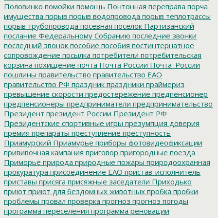
Половинко
помойки
помощь
Понтонная переправа
порча
имущества
порыв
порыв водопровода
порыв теплотрассы
порыв трубопровода
посевная
поселок Партизанский
послание Федеральному Собранию
последние звонки
последний звонок
пособие
пособия
постинтернатное
сопровождение
посылка
потребители
потребительская
корзина
похищение
почта
Почта России
Почта_России
пошлины
правительство
правительство ЕАО
правительство РФ
праздник
праздники
праймериз
превышение скорости
предостережение
предпенсионер
предпенсионеры
предприниматели
предпринимательство
Президент
президент России
Президент РФ
Президентские спортивные игры
презумпция доверия
премия
препараты
преступление
преступность
Приамурский
Приамурье
приборы фотовидеофиксации
прививочная кампания
приговор
пригородные поезда
Приморье
природа
природные пожары
природоохранная
прокуратура
присоединение ЕАО
пристав-исполнитель
приставы
присяга
присяжные заседатели
Приходько
приют
приют для бездомных животных
пробка
пробки
проблемы
провал
проверка
прогноз
прогноз погоды
программа переселения
программа реновации