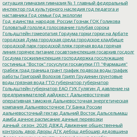
ситуация
гимназия
гимназия № 1
главный федеральный
инспектор
год культурного наследия
год педагога и
наставника
Год семьи
Год экологии
Год_единства_народов_России
Гознак
ГОК
Голикова
Головатый
гололед
голосование
голубая сорока
Гольдштейн
гомеопатия
Гордума
горки
горки на Арбате
городская Дума
городская среда
городское кладбище
городской парк
городской пляж
горячая вода
горячая
линия
горячее питание
госавтоинспекция
госархив
госдолг
Госдума
госжилинспекция
господдержка
госслужащие
гостиница "Восток"
госуслуги
госхакупки
ГП "Фармация"
грабеж
град
граница
грант
график подвоза воды
график
работы
Григорий Волохов
Грипп
Грудинин
грунтовые
воды
грязная вода
ГТО
губернатор
губернатор
Гольдштейн
губернатор ЕАО
ГУК
Гулягин
Д
давление на
предпринимателей
дайджест
Дальневосточная
оперативная таможня
Дальневосточная энергетическая
компания
Дальневосточное ГУ Банка России
дальневосточный гектар
Дальний Восток
Дальсельмаш
дамба
дачное расписание
дачные перевозки
дачный_сезон_2026
ДВЖД
Движение общественный
контроль
двор
Дворы
ДГК
дебош
дебошир
дедовщина