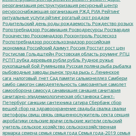
реорганизация
реструктуризация
ресурсный центр
ресурсоснабжающая организация
РЖД
РИА Рейтинг
ритуальные услуги
рйтинг
рогатый скот
роддом
Родительский день
роды
рождаемость
Рождество
розыск
Ропотребнадзор
Росавиация
Росводресурсы
Росгвардия
Роскачество
Роскомнадзор
Росконтроль
Рослесхоз
Роспотребнадзор
россельхознадзор
российская
экономика
Российский Азимут
Россия
Росстат
рост цен
Ростислав Гольдштейн
Ростовская область
роуминг
РПЦ
РСПП
рубка деревьев
рубли
рубль
Рудное
ружье
рукопашный бой
Румянцева
Русская поляна
рыба
рыбалка
рыбоводные заводы
рынок труда
рысь
с. Ленинское
сага_налоговый_гнет
Сад памяти
сальмонеллез
Самбери
самбо
самогон
самодеятельность
самозанятые
самолет
самооборона
самосуд
санавиация
санация
санитария
санитарно-эпидемиологическая обстанвока
Санкт-
Петербург
санкции
сантехника
сатира
Сбербанк
сбор
вещей
сбор на здравоохранение
свадьба
свалка
свалки
светофоры
свищ
связь
священнослужитель
секта
секция
акробатики
сельские врачи
сельские жители
сельский
учитель
сельское хозяйство
сельскохозяйственная
ярмарка
семена
семья
семья года
Семья года-2019
семья