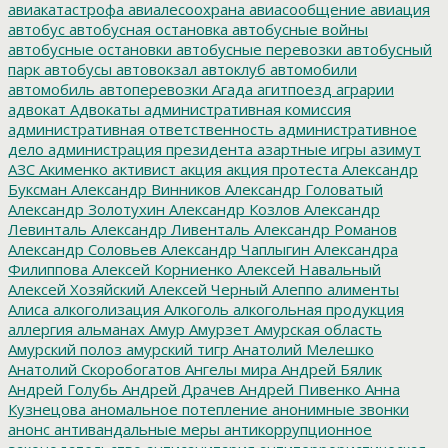
авиакатастрофа
авиалесоохрана
авиасообщение
авиация
автобус
автобусная остановка
автобусные войны
автобусные остановки
автобусные перевозки
автобусный
парк
автобусы
автовокзал
автоклуб
автомобили
автомобиль
автоперевозки
Агада
агитпоезд
аграрии
адвокат
Адвокаты
административная комиссия
административная ответственность
административное
дело
администрация президента
азартные игры
азимут
АЗС
Акименко
активист
акция
акция протеста
Александр
Буксман
Александр Винников
Александр Головатый
Александр Золотухин
Александр Козлов
Александр
Левинталь
Александр Ливенталь
Александр Романов
Александр Соловьев
Александр Чаплыгин
Александра
Филиппова
Алексей Корниенко
Алексей Навальный
Алексей Хозяйский
Алексей Черный
Алеппо
алименты
Алиса
алкоголизация
Алкоголь
алкогольная продукция
аллергия
альманах
Амур
Амурзет
Амурская область
Амурский полоз
амурский тигр
Анатолий Мелешко
Анатолий Скоробогатов
Ангелы мира
Андрей Бялик
Андрей Голубь
Андрей Драчев
Андрей Пивенко
Анна
Кузнецова
аномальное потепление
анонимные звонки
анонс
антивандальные меры
антикоррупционное