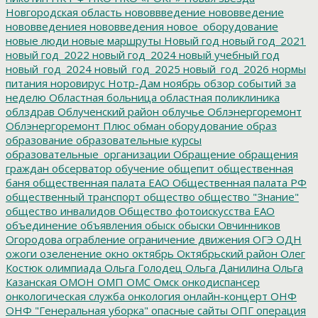
Новгородская область
нововвведение
нововведение
нововведениея
нововведения
новое_оборудование
новые люди
новые маршруты
Новый год
новый год_2021
новый год_2022
новый год_2024
новый учебный год
новый_год_2024
новый_год_2025
новый_год_2026
нормы
питания
норовирус
Нотр-Дам
ноябрь
обзор событий за
неделю
Областная больница
областная поликлиника
облздрав
Облученский район
облучье
Облэнергоремонт
Облэнергоремонт Плюс
обман
оборудование
образ
образование
образовательные курсы
образовательные_организации
Обращение
обращения
граждан
обсерватор
обучение
общепит
общественная
баня
общественная палата ЕАО
Общественная палата РФ
общественный транспорт
общество
общество "Знание"
общество инвалидов
Общество фотоискусства ЕАО
объединение
объявления
обыск
обыски
Овчинников
Огородова
ограбление
ограничение движения
ОГЭ
ОДН
ожоги
озеленение
окно
октябрь
Октябрьский район
Олег
Костюк
олимпиада
Ольга Голодец
Ольга Данилина
Ольга
Казанская
ОМОН
ОМП
ОМС
Омск
онкодиспансер
онкологическая служба
онкология
онлайн-концерт
ОНФ
ОНФ "Генеральная уборка"
опасные сайты
ОПГ
операция