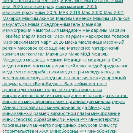
лекарства
льготы
ЛЭП
люди ЕАО
люк
Магнитогорск
май
май_2026
майские праздники
майские_2026
майские_праздники_2026
МАК-2019
Мак-2020
Мак-2021
Макаров
Максим Акимов
Максим Семенов
Максим Шупиков
макулатура
Мама-предприниматель
Мамедов
маммография
мамография
мандарин
мандарины
Марвин
Токайер
Мария Костюк
Марк Кауфман
маркировка товаров
Марковский
март
март_2026
маска
Масленица
масочный
режим
массовое сокращение
Матвиенко
материнский
капитал
маткапитал
Махинько
Маяк
МВД
медаль
Медведев
медведь
медики
Медицина
медицина_ЕАО
медицинские маски
медицинский класс
медоборудование
медосмотр
медработники
медсестры
международная
делегация
международные отношения
международный
полумарафон «Биробиджан-Валдгейм»
местные
производители
метеорит
методика
мигранты
миграционная политика
миграционное законодательство
миграция
микрофинансовые_организации
миллиардеры
Минвостокразвития
минеральная вода
Минздрав
минимальный размер заработной платы
минирование
министерство образования и науки РФ
Министерство
просвещения
министр природных ресурсов
Министр
строительства и ЖКХ
Минобороны РФ
Минобрнауки