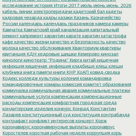
исследование
история
Итоги-2017
июль
июнь
июнь_2026
кабель линии электропередачи
кадетский бал
кадеты
кадровая чехарда
кадры
казаки
Казань
Казначейство
России
календарь
календарь праздников
камера
камеры
Камчатка
Камчатский край
канализация
капитальный
ремонт
капремонт
карантин
карате
каратин
катастрофа
кафе
качество жизни
качество и безопасность
качество
молока
качество обслуживания
Кванториум
квартиры
квитанция
КДН
кедровые шишки
Кемерово
кинозал
кинологи
кинотеатр "Родина"
Кирга
китай
кишечная
инфекция
кишечная_инфекция
кладбище
клещ
клещи
клубника
книга памяти
книги
КНР
КоАП
ковид-сводка
Кодекс
колледж культуры
колония
командировка
командировочные
комары
комиссия
комитет образования
коммуналка
коммунальная авария
коммунальные платежи
коммунальные услуги
компенсации
компенсационные
расходы
компенсация
комфортная городская среда
кондитерские изделия
конкурс
Конрад
Константин
Лазарев
конституционный суд
конституция
контрабанда
контрафакт
конфликт интересов
концерт
Корж
коронавирус
коронавирусные выплаты
коронаврус
Коростелев
короткая рабочая неделя
коррупция
корь