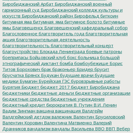
Биробиджанский Арбат
Биробиджанский военный
гарнизонный суд
Биробиджанский колледж культуры и
искусств
Биробиджанский район
Бирофельд
биткоин
битумная яма
битумная_яма
битумное болото
битумные
ямы
Благовещенск
Благовещенский кафедральный собор
Благословенное
благотворитель года
благотворительная
акция
благотворительная деятельность
благотворительность
благотворительный концерт
благоустройство
Блокада Ленинграда
боевые патроны
боеприпасы
Бойцовский клуб
бокс
больница
большой
этнографический диктант
бомба
бомбоубежище
Борис
Титов
Борохович
брак
браконьер
Бридер
брусит
брусчатка
Брянск
Будукан
будущие врачи
будущие
медики
Бумагин
Бурейская ГЭС
буровзрывные работы
Бурятия
Бюджет
бюджет 2017
бюджет Биробиджана
бюджетники
бюджетные деньги
бюджетные организации
бюджетные средства
бюджетные учреждения
бюджетный кредит
бюрократия
В. Путин
В.И. Ленин
Вадим Зингман
вакцина
вакцинация
Валдгейм
Валдгеймский детдом
валежник
Валентин Брусиловский
Валентин Коровин
Валентина Матвиенко
Валерий
Дранников
вандализм
вандалы
Васильева
ВВО
ВВП
Вебер