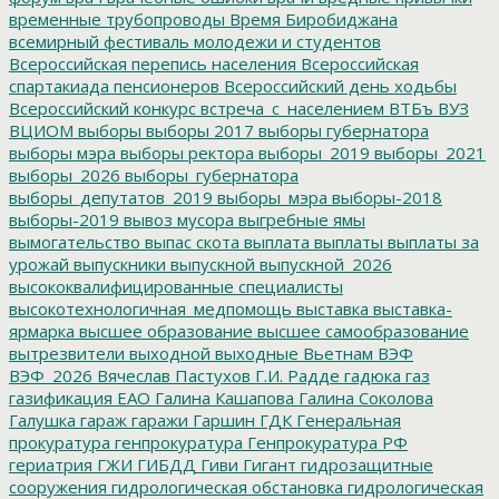
временные трубопроводы
Время Биробиджана
всемирный фестиваль молодежи и студентов
Всероссийская перепись населения
Всероссийская
спартакиада пенсионеров
Всероссийский день ходьбы
Всероссийский конкурс
встреча_с_населением
ВТБъ
ВУЗ
ВЦИОМ
выборы
выборы 2017
выборы губернатора
выборы мэра
выборы ректора
выборы_2019
выборы_2021
выборы_2026
выборы_губернатора
выборы_депутатов_2019
выборы_мэра
выборы-2018
выборы-2019
вывоз мусора
выгребные ямы
вымогательство
выпас скота
выплата
выплаты
выплаты за
урожай
выпускники
выпускной
выпускной_2026
высококвалифицированные специалисты
высокотехнологичная_медпомощь
выставка
выставка-
ярмарка
высшее образование
высшее самообразование
вытрезвители
выходной
выходные
Вьетнам
ВЭФ
ВЭФ_2026
Вячеслав Пастухов
Г.И. Радде
гадюка
газ
газификация ЕАО
Галина Кашапова
Галина Соколова
Галушка
гараж
гаражи
Гаршин
ГДК
Генеральная
прокуратура
генпрокуратура
Генпрокуратура РФ
гериатрия
ГЖИ
ГИБДД
Гиви
Гигант
гидрозащитные
сооружения
гидрологическая обстановка
гидрологическая