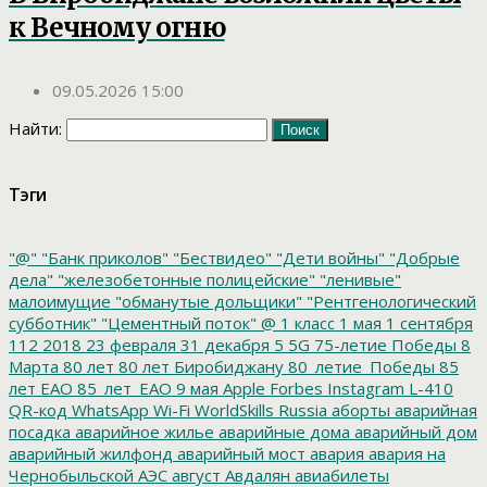
к Вечному огню
09.05.2026 15:00
Найти:
Тэги
"@"
"Банк приколов"
"Бествидео"
"Дети войны"
"Добрые
дела"
"железобетонные полицейские"
"ленивые"
малоимущие
"обманутые дольщики"
"Рентгенологический
субботник"
"Цементный поток"
@
1 класс
1 мая
1 сентября
112
2018
23 февраля
31 декабря
5
5G
75-летие Победы
8
Марта
80 лет
80 лет Биробиджану
80_летие_Победы
85
лет ЕАО
85_лет_ЕАО
9 мая
Apple
Forbes
Instagram
L-410
QR-код
WhatsApp
Wi-Fi
WorldSkills Russia
аборты
аварийная
посадка
аварийное жилье
аварийные дома
аварийный дом
аварийный жилфонд
аварийный мост
авария
авария на
Чернобыльской АЭС
август
Авдалян
авиабилеты