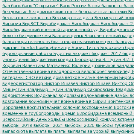
бал
банк
банк "Открытие"
Банк России
банки
банкноты
банк
бездомные
бездомные животные
безналичные платежи
Бе
бесплатные лекарства
Бессмертные дела
Бессмертный пол
Бирария
БирЗСТ
Биробидажан
Биробиджан
Биробиджан-2
Биробиджанский военный гарнизонный суд
Биробиджанский
болото
битумные ямы
Благовещенск
Благовещенский кафе
благотворительность
благотворительный концерт
благоус
диктант
бомба
бомбоубежище
Борис Титов
Борохович
бра
буровзрывные работы
Бурятия
Бюджет
бюджет 2017
бюдж
учреждения
бюджетный кредит
бюрократия
В. Путин
В.И. 
Коровин
Валентина Матвиенко
Валерий Дранников
вандал
Отечественная война
велодорожка
велопробег
велосипед
В
ветераны_СВО
ветхие дома
ветхое жилье
Вечерний Бироб
видеорегистратор
Виктор Ишавев
Виктор Ишаев
Виктор О
Мишустин
Владимир Путин
Владимир Сахаровский
Владими
водоисточник
Водоканал
водолазы
водоналивные дамбы
во
возгорание
воинский учет
война
война в Сирии
Войтенков
в
Воропаева
воспитательная колония
воспоминания
Востокц
временные трубопроводы
Время Биробиджана
всемирный 
Всероссийский день ходьбы
Всероссийский конкурс
встреч
выборы_2019
выборы_2021
выборы_2026
выборы_губерна
выпас скота
выплата
выплаты
выплаты за урожай
выпускник