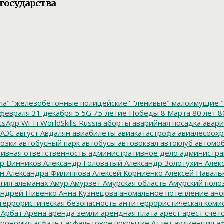
государства
ла"
"железобетонные полицейские"
"ленивые" малоимущие
"
февраля
31 декабря
5
5G
75-летие Победы
8 Марта
80 лет
8
tsApp
Wi-Fi
WorldSkills Russia
аборты
аварийная посадка
авари
 АЭС
август
Авдалян
авиабилеты
авиакатастрофа
авиалесоохр
озки
автобусный парк
автобусы
автовокзал
автоклуб
автомо
ивная ответственность
административное дело
администра
р Винников
Александр Головатый
Александр Золотухин
Алек
ин
Александра Филиппова
Алексей Корниенко
Алексей Наваль
гия
альманах
Амур
Амурзет
Амурская область
Амурский поло
ндрей Пивенко
Анна Кузнецова
аномальное потепление
ано
террористическая безопасность
антитеррористическая коми
Арбат
Арена
аренда земли
арендная плата
арест
арест счет
трономия
асфальт
асфальтовое покрытие
Атлет
аудиенция
аф