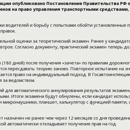
ии опубликовано Постановление Правительства РФ от 
енов на право управления транспортными средствами, 
и водителей и борьбу с попытками обойти установленные п
правок.
льной оценки за теоретический экзамен. Ранее у кандидато
втрое. Согласно документу, практический экзамен теперь д
в (180 дней) после получения «зачета» по правилам дорожно
тся пересдавать теорию заново. Повторное испытание на з
стается право на индивидуальный подход. В Госавтоинспекци
я за ведомством.
 для автоматического аннулирования результатов экзамена
ными. Итоги экзамена будут обнулены, если кандидат исполь
 и микронаушники, планшет, калькулятор с функцией памяти
 назначен не ранее чем через 12 месяцев со дня проведени
кой автоматически откладывает получение прав на год.