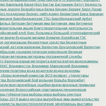
тво
барельеф
баскетбол
Бастак
Бастрыкин
батут
Бедность
нные дороги
безработица
белка
бензин
Беринг
Берл Лазар
без поддержки
бизнес-омбудсмен
биометрия
Бира
Биракан
аможня
Биробиджанская ТЭЦ
Биробиджанский Арбат
фельд
биткоин
битумная яма
битумная_яма
битумное
ворительная акция
благотворительная деятельность
ойцовский клуб
бокс
больница
большой этнографический
е врачи
будущие медики
Бумагин
Бурейская ГЭС
е организации
бюджетные средства
бюджетные
мский детдом
валежник
Валентин Брусиловский
Валентин
ябрьская социалистическая революция
Великая
теран
ветераны
ветераны пограничной службы
го баллона
взрыв метеорита
взятка
взятки
видеокамеры
ВККС
Владивосток
Владимир Марковский
Владимир
енняя политика
вода
водители
водка
водоемы
 сборы
военный комиссар
ВОЗ
возврат_стеклотары
итва
Волочаевский бой
вольная борьба
Ворожбит
орум
врач
врачебные ошибки
врачи
вредные привычки
аселения
Всероссийская спартакиада пенсионеров
ры губернатора
выборы мэра
выборы ректора
боры-2019
вывоз мусора
выгребные ямы
вымогательство
циалисты
высокотехнологичная_медпомощь
выставка