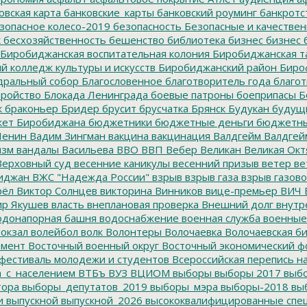
овская карта
банковские_карты
банковский роуминг
банкротс
зопасное колесо-2019
безопасность
Безопасные и качестве
к
бесхозяйственность
бешенство
библиотека
бизнес
бизнес 
Биробиджанская воспитательная колония
Биробиджанская т
 колледж культуры и искусств
Биробиджанский район
Биро
дральный собор
Благословенное
благотворитель года
благот
тройство
Блокада Ленинграда
боевые патроны
боеприпасы
Б
к
браконьер
Бридер
брусит
брусчатка
Брянск
Будукан
будущи
ет Биробиджана
бюджетники
бюджетные деньги
бюджетны
Ленин
Вадим Зингман
вакцина
вакцинация
Валдгейм
Валдгей
изм
вандалы
Васильева
ВВО
ВВП
Вебер
Великан
Великая Окт
ерховный суд
весенние каникулы
весенний призыв
ветер
ве
иджан
ВЖС "Надежда России"
взрыв
взрыв газа
взрыв газово
рёл
Виктор Солнцев
викторина
Винников
вице-премьер
ВИЧ
р Якушев
власть
внеплановая проверка
Внешний долг
внутр
донапорная башня
водоснабжение
военная служба
военные
окзал
волейбол
волк
Волонтеры
Волочаевка
Волочаевская б
емент
Восточный военный округ
Восточный экономический ф
фестиваль молодежи и студентов
Всероссийская перепись н
а_с_населением
ВТБъ
ВУЗ
ВЦИОМ
выборы
выборы 2017
выбо
тора
выборы_депутатов_2019
выборы_мэра
выборы-2018
вы
и
выпускной
выпускной_2026
высококвалифицированные спе