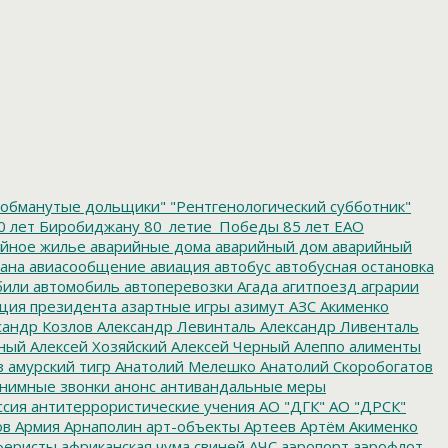
обманутые дольщики"
"Рентгенологический субботник"
0 лет Биробиджану
80_летие_Победы
85 лет ЕАО
йное жилье
аварийные дома
аварийный дом
аварийный
ана
авиасообщение
авиация
автобус
автобусная остановка
били
автомобиль
автоперевозки
Агада
агитпоезд
аграрии
ция президента
азартные игры
азимут
АЗС
Акименко
сандр Козлов
Александр Левинталь
Александр Ливенталь
ный
Алексей Хозяйский
Алексей Черный
Алеппо
алименты
з
амурский тигр
Анатолий Мелешко
Анатолий Скоробогатов
нимные звонки
анонс
антивандальные меры
ссия
антитеррористические учения
АО "ДГК"
АО "ДРСК"
ов
Армия
Арнаполин
арт-объекты
Артеев
Артём Акименко
еристы
африканская чума свиней
АЧС
аэропорт
аэрофлот