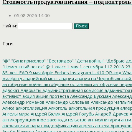
Стоимость продуктов питания – под контроль 
05.08.2026 14:00
Найти:
Тэги
"@"
"Банк приколов"
"Бествидео"
"Дети войны"
"Добрые де
"Цементный поток"
@
1 класс
1 мая
1 сентября
112
2018
23 
85_лет_ЕАО
9 мая
Apple
Forbes
Instagram
L-410
QR-код
Wha
жилфонд
аварийный мост
авария
авария на Чернобыльской
автобусные войны
автобусные остановки
автобусные перев
адвокат
Адвокаты
административная комиссия
администрат
активист
акция
акция протеста
Александр Буксман
Александ
Александр Романов
Александр Соловьев
Александр Чаплыг
Алиса
алкоголизация
Алкоголь
алкогольная продукция
аллер
Ангелы мира
Андрей Бялик
Андрей Голубь
Андрей Драчев
А
антикоррупционное законодательство
антисанитария
анти
апелляция
аппарат видеофиксации
апрель
аптека
Арашуков
Артём Куликов
Архангельск
архив
архитектура
астероид
ас