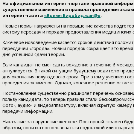
На официальном интернет-портале правовой информац
существенные изменения в правила проведения экзам
интернет-газета
«Время Биробиджан@»
.
Новые нормы направлены на повышение качества подготовк
систему пересдач и порядок предоставления медицинских с
Ключевое нововведение касается сроков действия положите
пересдачей «города». Новый порядок сокращает это время 
дня успешной сдачи теории.
Если кандидат не смог сдать вождение в течение 6 месяце
аннулируется. В такой ситуации будущему водителю приде
дня окончания полугодового срока. При этом у учеников о
проведения экзаменов. Однако, конечное решение остаетс
Постановление существенно расширяет перечень оснований
пользу кандидата, то теперь правила стали бескомпромисс
фото-, аудио- и видеоаппаратуру, включая скрытую камеру
передачи информации.
Наказание за нарушение жесткое. Повторный экзамен будет
образом, попытка воспользоваться подсказкой или шпаргал