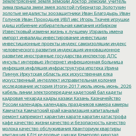
землетрясение
земля
земский доктор
Земский_учитель
зима пришла
змеи
змея
золотой губернатор
Золотухин
золотые медалисты
зоозащитники
Иван Благодырь
Иван
Голунов
Иван Проходцев
ИВЛ
ивс
Игорь Ткачев
игрушки
идиш
избиение
избирательная кампания
избирком
Известковый
измени жизнь к лучшему
Израиль
имена
импорт
инвалиды
инвестирование
инвестиции
инвестиционные проекты
индекс самоизоляции
индекс
человеческого развития
индексация
инновационное
развитие
иностранные государства
инспектор ДПС
инсульт
интервью
Интернет
инфекционная больница
инфекция
инфляция
инфраструктура
ипотека
Ирина
Пинчук
Иркутская область
иск
искусственная елка
искусственный_интеллект
исправительная колония
исследование
история
Итоги-2017
июль
июнь
июнь_2026
кабель линии электропередачи
кадетский бал
кадеты
кадровая чехарда
кадры
казаки
Казань
Казначейство
России
календарь
календарь праздников
камера
камеры
Камчатка
Камчатский край
канализация
капитальный
ремонт
капремонт
карантин
карате
каратин
катастрофа
кафе
качество жизни
качество и безопасность
качество
молока
качество обслуживания
Кванториум
квартиры
квитанция
КДН
кедровые шишки
Кемерово
кинозал