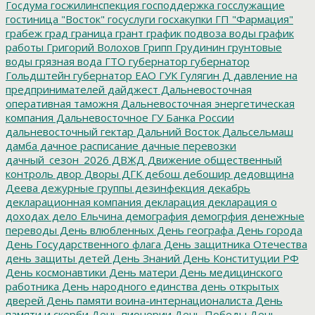
Госдума
госжилинспекция
господдержка
госслужащие
гостиница "Восток"
госуслуги
госхакупки
ГП "Фармация"
грабеж
град
граница
грант
график подвоза воды
график
работы
Григорий Волохов
Грипп
Грудинин
грунтовые
воды
грязная вода
ГТО
губернатор
губернатор
Гольдштейн
губернатор ЕАО
ГУК
Гулягин
Д
давление на
предпринимателей
дайджест
Дальневосточная
оперативная таможня
Дальневосточная энергетическая
компания
Дальневосточное ГУ Банка России
дальневосточный гектар
Дальний Восток
Дальсельмаш
дамба
дачное расписание
дачные перевозки
дачный_сезон_2026
ДВЖД
Движение общественный
контроль
двор
Дворы
ДГК
дебош
дебошир
дедовщина
Деева
дежурные группы
дезинфекция
декабрь
декларационная компания
декларация
декларация о
доходах
дело Ельчина
демография
демогрфия
денежные
переводы
День влюбленных
День географа
День города
День Государственного флага
День защитника Отечества
день защиты детей
День Знаний
День Конституции РФ
День космонавтики
День матери
День медицинского
работника
День народного единства
день открытых
дверей
День памяти воина-интернационалиста
День
памяти и скорби
День пионерии
День Победы
День