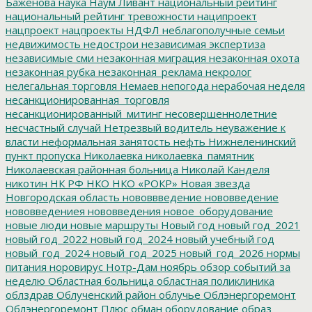
Баженова
наука
Наум Ливант
национальный рейтинг
национальный рейтинг тревожности
наципроект
нацпроект
нацпроекты
НДФЛ
неблагополучные семьи
недвижимость
недострои
независимая экспертиза
независимые сми
незаконная миграция
незаконная охота
незаконная рубка
незаконная_реклама
некролог
нелегальная торговля
Немаев
непогода
нерабочая неделя
несанкционированная_торговля
несанкционированный_митинг
несовершеннолетние
несчастный случай
Нетрезвый водитель
неуважение к
власти
неформальная занятость
нефть
Нижнеленинский
пункт пропуска
Николаевка
николаевка_памятник
Николаевская районная больница
Николай Канделя
никотин
НК РФ
НКО
НКО «РОКР»
Новая звезда
Новгородская область
нововвведение
нововведение
нововведениея
нововведения
новое_оборудование
новые люди
новые маршруты
Новый год
новый год_2021
новый год_2022
новый год_2024
новый учебный год
новый_год_2024
новый_год_2025
новый_год_2026
нормы
питания
норовирус
Нотр-Дам
ноябрь
обзор событий за
неделю
Областная больница
областная поликлиника
облздрав
Облученский район
облучье
Облэнергоремонт
Облэнергоремонт Плюс
обман
оборудование
образ