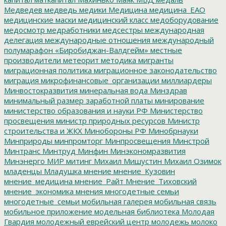
Медведев
медведь
медики
Медицина
медицина_ЕАО
медицинские маски
медицинский класс
медоборудование
медосмотр
медработники
медсестры
международная
делегация
международные отношения
международный
полумарафон «Биробиджан-Валдгейм»
местные
производители
метеорит
методика
мигранты
миграционная политика
миграционное законодательство
миграция
микрофинансовые_организации
миллиардеры
Минвостокразвития
минеральная вода
Минздрав
минимальный размер заработной платы
минирование
министерство образования и науки РФ
Министерство
просвещения
министр природных ресурсов
Министр
строительства и ЖКХ
Минобороны РФ
Минобрнауки
Минприроды
минпромторг
Минпросвещения
Минстрой
Минтранс
Минтруд
Минфин
Минэкономразвития
Минэнерго
МИР
митинг
Михаил Мишустин
Михаил Озимок
младенцы
Младушка
мнение
мнение_Кузовин
мнение_медицина
мнение_Райт
Мнение_Тиховский
мнение_экономика
мнения
многодетные семьи
многодетные_семьи
мобильная галерея
мобильная связь
мобильное приложение
модельная библиотека
Молодая
Гвардия
молодежный еврейский центр
молодежь
молоко