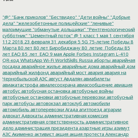
"@"
"Банк приколов"
"Бествидео"
"Дети войны"
"Добрые
дела"
"железобетонные полицейские"
"ленивые"
малоимущие
"обманутые дольщики"
"Рентгенологический
субботник"
"Цементный поток"
@
1 класс
1 мая
1 сентября
112
2018
23 февраля
31 декабря
5
5G
75-летие Победы
8
Марта
80 лет
80 лет Биробиджану
80_летие_Победы
85
лет ЕАО
85_лет_ЕАО
9 мая
Apple
Forbes
Instagram
L-410
QR-код
WhatsApp
Wi-Fi
WorldSkills Russia
аборты
аварийная
посадка
аварийное жилье
аварийные дома
аварийный дом
аварийный жилфонд
аварийный мост
авария
авария на
Чернобыльской АЭС
август
Авдалян
авиабилеты
авиакатастрофа
авиалесоохрана
авиасообщение
авиация
автобус
автобусная остановка
автобусные войны
автобусные остановки
автобусные перевозки
автобусный
парк
автобусы
автовокзал
автоклуб
автомобили
автомобиль
автоперевозки
Агада
агитпоезд
аграрии
адвокат
Адвокаты
административная комиссия
административная ответственность
административное
дело
администрация президента
азартные игры
азимут
АЗС
Акименко
активист
акция
акция протеста
Александр