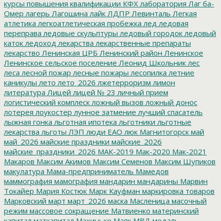
курсы повышения квалификации
КФХ
лаборатория
Лаг ба-
Омер
лагерь
Лагошина
лайк
ЛДПР
Левинталь
Легкая
атлетика
легкоатлетическая пробежка
лед
ледовая
переправа
ледовые скульптуры
ледовый городок
ледовый
каток
ледоход
лекарства
лекарственные препараты
лекарство
Ленинская ЦРБ
Ленинский район
Ленинское
Ленинское сельское поселение
Леонид Школьник
лес
леса
лесной пожар
лесные пожары
лесопилка
летние
каникулы
лето
лето_2026
лжетерроризм
лимон
литература
Лицей
лицей № 23
личный прием
логистический комплеск
ложный вызов
ложный донос
лотерея
лоукостер
лунное затмение
лучший спасатель
лыжная гонка
льготная ипотека
льготники
льготные
лекарства
льготы
ЛЭП
люди ЕАО
люк
Магнитогорск
май
май_2026
майские праздники
майские_2026
майские_праздники_2026
МАК-2019
Мак-2020
Мак-2021
Макаров
Максим Акимов
Максим Семенов
Максим Шупиков
макулатура
Мама-предприниматель
Мамедов
маммография
мамография
мандарин
мандарины
Марвин
Токайер
Мария Костюк
Марк Кауфман
маркировка товаров
Марковский
март
март_2026
маска
Масленица
масочный
режим
массовое сокращение
Матвиенко
материнский
капитал
маткапитал
Махинько
Маяк
МВД
медаль