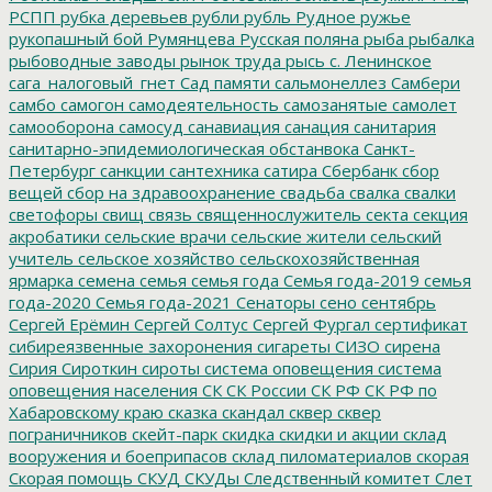
РСПП
рубка деревьев
рубли
рубль
Рудное
ружье
рукопашный бой
Румянцева
Русская поляна
рыба
рыбалка
рыбоводные заводы
рынок труда
рысь
с. Ленинское
сага_налоговый_гнет
Сад памяти
сальмонеллез
Самбери
самбо
самогон
самодеятельность
самозанятые
самолет
самооборона
самосуд
санавиация
санация
санитария
санитарно-эпидемиологическая обстанвока
Санкт-
Петербург
санкции
сантехника
сатира
Сбербанк
сбор
вещей
сбор на здравоохранение
свадьба
свалка
свалки
светофоры
свищ
связь
священнослужитель
секта
секция
акробатики
сельские врачи
сельские жители
сельский
учитель
сельское хозяйство
сельскохозяйственная
ярмарка
семена
семья
семья года
Семья года-2019
семья
года-2020
Семья года-2021
Сенаторы
сено
сентябрь
Сергей Ерёмин
Сергей Солтус
Сергей Фургал
сертификат
сибиреязвенные захоронения
сигареты
СИЗО
сирена
Сирия
Сироткин
сироты
система оповещения
система
оповещения населения
СК
СК России
СК РФ
СК РФ по
Хабаровскому краю
сказка
скандал
сквер
сквер
пограничников
скейт-парк
скидка
скидки и акции
склад
вооружения и боеприпасов
склад пиломатериалов
скорая
Скорая помощь
СКУД
СКУДы
Следственный комитет
Слет