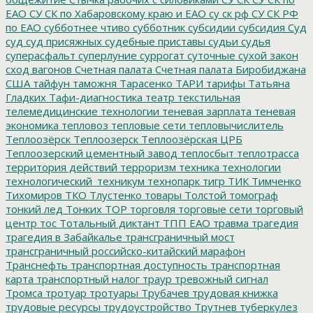
ЕАО
СУ СК по Хабаровскому краю и ЕАО
су ск рф
СУ СК РФ
по ЕАО
субботнее чтиво
субботник
субсидии
субсидия
Суд
суд
суд присяжных
судебные приставы
судьи
судья
суперасфальт
суперлуние
суррогат
суточные
сухой закон
сход вагонов
Счетная палата
Счетная палата Биробиджана
США
тайфун
таможня
Тарасенко
ТАРИ
тарифы
Татьяна
Гладких
Тафи-диагностика
театр
текстильная
телемедицинские технологии
теневая зарплата
теневая
экономика
тепловоз
тепловые сети
тепловычислитель
Теплоозёрск
Теплоозерск
Теплоозёрская ЦРБ
Теплоозерский цементный завод
теплосбыт
теплотрасса
территория действий
терроризм
техника
технологии
технологический_техникум
технопарк
тигр
ТИК
Тимченко
Тихомиров
ТКО
Тлустенко
товары
Толстой
томограф
тонкий лед
Тонких
ТОР
торговля
торговые сети
торговый
центр
тос
Тотальный диктант
ТПП ЕАО
травма
трагедия
трагедия в Забайкалье
трансграничный мост
трансграничный российско-китайский марафон
Транснефть
транспортная доступность
транспортная
карта
транспортный налог
траур
тревожный сигнал
Тромса
тротуар
тротуары
Трубачев
трудовая книжка
трудовые ресурсы
трудоустройство
Трутнев
туберкулез