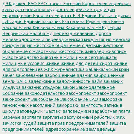
ДЭК
дюкер
ЕАО
ЕАО_тонет
Евгений Коростелев
еврейская
культура
еврейская_мудрость
еврейские традиции
Евровидение
Евросеть
Еврстат
ЕГЭ
Единая Россия
единая
субсидия
Единый заказчик
Екатерина Румянцева
Елена
Басова
Елена Князева
Елена Хахалева
ель
ЕНВД
Ефим
Вепринский
жалоба
жд переезд
железная дорога
железнодорожный переезд
женская кнсультация
женская
консультация
жестокое обращение с детьми
жестокое
обращение с животными
жестокость
живодер
живопись
животноводство
животные
жилищные сертификаты
жилищные условия
жилье
жилье для детей-сирот
жильё
для подтопленцев
ЖКХ
журналистика
Забайкальский край
забег
заболевание
заброшенные здания
заброшенные
земли
ЗАГС
задержание
задолженность
займ
заказник
Ульдура
заказник Ульдуры
закон
Законодательное
Собрание
законодательство
законопреокт
законопроект
законороект
Заксобрание
Заксобрание ЕАО
заморозка
пенсионных накоплений
заморозки
занятость
запись в
школу
заповедник "Бастак"
заповедники
заработная плата
Заречье
зарплата
зарплаты
заслуженный работник ЖКХ
зачистка_судей
защита прав предпринимателей
защита
предпринимателей
здравоохранение
земледельцы