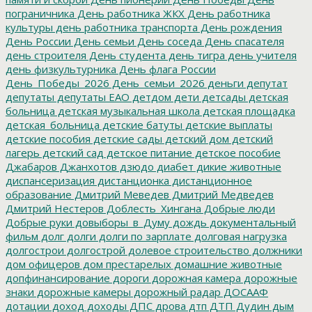
пограничника
День работника ЖКХ
День работника
культуры
день работника транспорта
День рождения
День России
День семьи
День соседа
День спасателя
день строителя
День студента
день тигра
день учителя
день физкультурника
День флага России
День_Победы_2026
День_семьи_2026
деньги
депутат
депутаты
депутаты ЕАО
детдом
дети
детсады
детская
больница
детская музыкальная школа
детская площадка
детская_больница
детские батуты
детские выплаты
детские пособия
детские сады
детский дом
детский
лагерь
детский сад
детское питание
детское пособие
Джабаров
Джанхотов
дзюдо
диабет
дикие животные
диспансеризация
дистанционка
дистанционное
образование
Дмитрий Меведев
Дмитрий Медведев
Дмитрий Нестеров
Доблесть_Хингана
Добрые люди
Добрые руки
довыборы_в_Думу
дождь
документальный
фильм
долг
долги
долги по зарплате
долговая нагрузка
долгострои
долгострой
долевое строительство
должники
дом офицеров
дом престарелых
домашние животные
допфинансирование
дороги
дорожная камера
дорожные
знаки
дорожные камеры
дорожный радар
ДОСААФ
дотации
доход
доходы
ДПС
дрова
дтп
ДТП
Дудин
дым