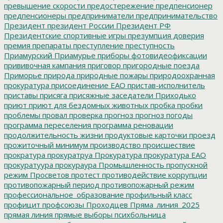
превышение скорости
предостережение
предпенсионер
предпенсионеры
предприниматели
предпринимательство
Президент
президент России
Президент РФ
Президентские спортивные игры
презумпция доверия
премия
препараты
преступление
преступность
Приамурский
Приамурье
приборы фотовидеофиксации
прививочная кампания
приговор
пригородные поезда
Приморье
природа
природные пожары
природоохранная
прокуратура
присоединение ЕАО
пристав-исполнитель
приставы
присяга
присяжные заседатели
Приходько
приют
приют для бездомных животных
пробка
пробки
проблемы
провал
проверка
прогноз
прогноз погоды
программа переселения
программа реновации
продолжительность жизни
продуктовые карточки
проезд
прожиточный минимум
производство
происшествие
прократура
прокуратруа
Прокуратура
прокуратура ЕАО
прокуратуура
прокураура
Промышленность
пропускной
режим
Просветов
протест
противодействие коррупции
противопожарный период
противопожарный режим
профессиональное_образование
профильный класс
профицит
профсоюзы
Проходцев
Пряма_линия_2025
прямая линия
прямые выборы
психбольница