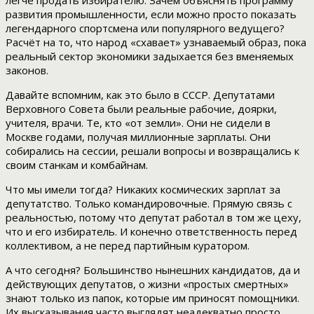
легче продать избирателю. Зачем объяснять программу
развития промышленности, если можно просто показать
легендарного спортсмена или популярного ведущего?
Расчёт на то, что народ «схавает» узнаваемый образ, пока
реальный сектор экономики задыхается без вменяемых
законов.
Давайте вспомним, как это было в СССР. Депутатами
Верховного Совета были реальные рабочие, доярки,
учителя, врачи. Те, кто «от земли». Они не сидели в
Москве годами, получая миллионные зарплаты. Они
собирались на сессии, решали вопросы и возвращались к
своим станкам и комбайнам.
Что мы имели тогда? Никаких космических зарплат за
депутатство. Только командировочные. Прямую связь с
реальностью, потому что депутат работал в том же цеху,
что и его избиратель. И конечно ответственность перед
коллективом, а не перед партийным куратором.
А что сегодня? Большинство нынешних кандидатов, да и
действующих депутатов, о жизни «простых смертных»
знают только из папок, которые им приносят помощники.
Их высказывания часто выглядят неадекватно просто