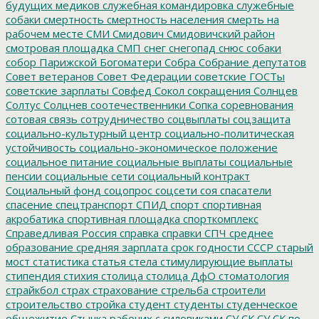
будущих медиков
служебная командировка
служебные
собаки
смертность
смертность населения
смерть на
рабочем месте
СМИ
Смидович
Смидовичский район
смотровая площадка
СМП
снег
снегопад
снюс
собаки
собор Парижской Богоматери
Собра
Собрание депутатов
Совет ветеранов
Совет Федерации
советские ГОСТы
советские зарплаты
Совфед
Сокол
сокращения
Солнцев
Солтус
Солцнев
соотечественники
Сопка
соревнования
сотовая связь
сотрудничество
соцвыплаты
соцзащита
социально-культурный центр
социально-политическая
устойчивость
социально-экономическое положение
социальное питание
социальные выплаты
социальные
пенсии
социальные сети
социальный контракт
Социальный фонд
соцопрос
соцсети
соя
спасатели
спасение
спецтранспорт
СПИД
спорт
спортивная
акробатика
спортивная площадка
спорткомплекс
Справедливая Россия
справка
справки
СПЧ
среднее
образование
средняя зарплата
срок годности
СССР
старый
мост
статистика
статья
стела
стимулирующие выплаты
стипендия
стихия
столица
столица ДфО
стоматология
страйкбол
страх
страхование
стрельба
строители
строительство
стройка
студент
студенты
студенческое
общежитие
Стычка рабочих с силовиками
СУ СК
СУ СК по