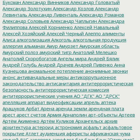
Буксман
Александр Винников
Александр Головатый
Александр Золотухин
Александр Козлов
Александр
Левинталь
Александр Ливенталь
Александр Романов
Александр Соловьев
Александр Чаплыгин
Александра
Филиппова
Алексей Корниенко
Алексей Навальный
Алексей Хозяйский
Алексей Черный
Алеппо
алименты
Алиса
алкоголизация
Алкоголь
алкогольная продукция
аллергия
альманах
Амур
Амурзет
Амурская область
Амурский полоз
амурский тигр
Анатолий Мелешко
Анатолий Скоробогатов
Ангелы мира
Андрей Бялик
Андрей Голубь
Андрей Драчев
Андрей Пивенко
Анна
Кузнецова
аномальное потепление
анонимные звонки
анонс
антивандальные меры
антикоррупционное
законодательство
антисанитария
антитеррористическая
безопасность
антитеррористическая комиссия
антитеррористические учения
АО "ДГК"
АО "ДРСК"
апелляция
аппарат видеофиксации
апрель
аптека
Арашуков
Арбат
Арена
аренда земли
арендная плата
арест
арест счетов
Армия
Арнаполин
арт-объекты
Артеев
Артём Акименко
Артём Куликов
Архангельск
архив
архитектура
астероид
астрономия
асфальт
асфальтовое
покрытие
Атлет
аудиенция
аферисты
африканская чума
свиней
АЧС
аэропорт
аэрофлот
бал
банк
банк "Открытие"