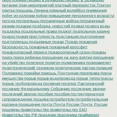
питание
план мероприятий
платный перекресток
Платон
плитка
площадь Ленина
пляжный волейбол
пневмония
побег из колонии
побои
повышение пенсионного возраста
погода
погорельцы
пограничные войска
пограничный
режим
подарки
подборка_новостей
подвал
подвоз воды
подделка
поддельные права
поджог
подпольное казино
подростковая преступность
подстанция
подтопление
подтопленцы
подъемные
пожар
Пожар
пожарная
безопасность
пожарные
пожарный кроссфит
пожароопасный период
пожароопасный сезон
пожары
поиск
поиск ребенка
покушение на дачу взятки
покушение
на убийство
полезное
полигон
поликлиника
полиомиелит
политехнический техникум
политические партии
полиция
Половинко
помойки
помощь
Понтонная переправа
порча
имущества
порыв
порыв водопровода
порыв теплотрассы
порыв трубопровода
посевная
поселок Партизанский
послание Федеральному Собранию
последние звонки
последний звонок
пособие
пособия
постинтернатное
сопровождение
посылка
потребители
потребительская
корзина
похищение
почта
Почта России
Почта_России
пошлины
правительство
правительство ЕАО
правительство РФ
праздник
праздники
праймериз