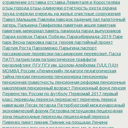
отравление
отставка
отставка Левинталя и Коростелёва
отцы города
отцы-одиночки
отчетность
охота
охрана
труда
очереди
очередь на жилье
очистные сооружения
Павел Малышев
Павлова
паводок
падение
пал
палаточный
лагерь
Палькина
Памфилова
памятная акция
памятник
памятник-мемориал
память
панихида
парад выпускников
Парад колясок
Парад Победы
Парасибириада-2019
Парк
парк Весна
парковка
парта_героев
партийный проект
Партия Роста
Пархоменко
Парыгина
паспорт
пассажирские перевозки
пассажирские перевозки\
Пасха
ПАТП
патриотизм
патриотическое граффити
пауэрлифтинг
ПГУ
ПГУ им. Шолом-Алейхема
ПДД
ПДН
МОМВД России «Ленинский»
педагоги
педагогическая
тайна
пенсии
пенсионер
пенсионерка
пенсионеры
пенсионная грамотность
пенсионная реформа
пенсионные
накопления
пенсионный возраст
Пенсионный фонд
пенсия
Первенство России по футболу
Первомай 2017
первый
класс
переводы
переезд
перерасчет
перечень
период
навигации
Песах
петарда
Петербургский международный
экономический форум
Петровка
петрушкова
пешеходная
зона
пешеходные переходы
пешеходный переход
Пивенко
пикет
пикник
Пикник на площади Ленина
пиротехника
письмо в редакцию
письмо_в_редакцию