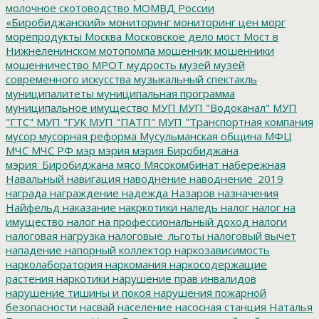
молочное скотоводство
МОМВД России
«Биробиджанский»
мониторинг
мониторинг цен
морг
морепродукты
Москва
Московское дело
мост
Мост в
Нижнеленинском
мотопомпа
мошенник
мошенники
мошенничество
МРОТ
мудрость
музей
музей
современного искусства
музыкальный спектакль
муниципалитеты
муниципальная программа
муниципальное имущество
МУП
МУП "Водоканал"
МУП
"ГТС"
МУП "ГУК
МУП "ПАТП"
МУП "Транспортная компания
мусор
мусорная реформа
Мусульманская община
МФЦ
МЧС
МЧС РФ
мэр
мэрия
мэрия Биробиджана
мэрия_Биробиджана
мясо
Мясокомбинат
набережная
Навальный
навигация
наводнение
наводнение_2019
награда
награждение
надежда
Назаров
назначения
Найфельд
наказание
накркотики
наледь
налог
налог на
имущество
налог на профессиональный доход
налоги
налоговая нагрузка
налоговые_льготы
налоговый вычет
нападение
напорный коллектор
наркозависимость
нарколаборатория
наркомания
наркосодержащие
растения
наркотики
нарушение прав инвалидов
нарушение тишины и покоя
нарушения пожарной
безопасности
насвай
население
насосная станция
Наталья