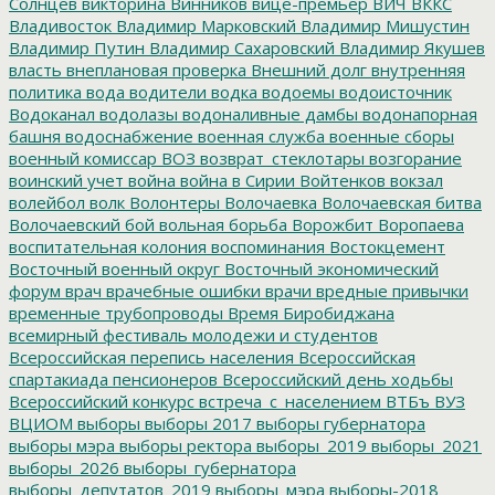
Солнцев
викторина
Винников
вице-премьер
ВИЧ
ВККС
Владивосток
Владимир Марковский
Владимир Мишустин
Владимир Путин
Владимир Сахаровский
Владимир Якушев
власть
внеплановая проверка
Внешний долг
внутренняя
политика
вода
водители
водка
водоемы
водоисточник
Водоканал
водолазы
водоналивные дамбы
водонапорная
башня
водоснабжение
военная служба
военные сборы
военный комиссар
ВОЗ
возврат_стеклотары
возгорание
воинский учет
война
война в Сирии
Войтенков
вокзал
волейбол
волк
Волонтеры
Волочаевка
Волочаевская битва
Волочаевский бой
вольная борьба
Ворожбит
Воропаева
воспитательная колония
воспоминания
Востокцемент
Восточный военный округ
Восточный экономический
форум
врач
врачебные ошибки
врачи
вредные привычки
временные трубопроводы
Время Биробиджана
всемирный фестиваль молодежи и студентов
Всероссийская перепись населения
Всероссийская
спартакиада пенсионеров
Всероссийский день ходьбы
Всероссийский конкурс
встреча_с_населением
ВТБъ
ВУЗ
ВЦИОМ
выборы
выборы 2017
выборы губернатора
выборы мэра
выборы ректора
выборы_2019
выборы_2021
выборы_2026
выборы_губернатора
выборы_депутатов_2019
выборы_мэра
выборы-2018