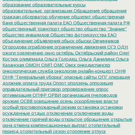
образование
образовательные курсы
образовательные_организации
Обращение
обращения
граждан
обсерватор
обучение
общепит
общественная
баня
общественная палата ЕАО
Общественная палата РФ
общественный транспорт
общество
общество "Знание"
общество инвалидов
Общество фотоискусства ЕАО
объединение
объявления
обыск
обыски
Овчинников
Огородова
ограбление
ограничение движения
ОГЭ
ОДН
ожоги
озеленение
окно
октябрь
Октябрьский район
Олег
Костюк
олимпиада
Ольга Голодец
Ольга Данилина
Ольга
Казанская
ОМОН
ОМП
ОМС
Омск
онкодиспансер
онкологическая служба
онкология
онлайн-концерт
ОНФ
ОНФ "Генеральная уборка"
опасные сайты
ОПГ
операция
должник
оплата труда
Оплот
оползень
оппозиция
оправдательный приговор
опровержение
опрос
оптимизация
ОПФР
ОРВИ
организация пчеловодов
оружие
ОСВВ
освещение
осень
оскорбление власти
особый противопожарный режим
остановка
остановки
осужденные
отдых
отключение
отключение воды
отключение горячей воды
открытое обращение
открытые
окна
отмена компенсационных выплат
отопительный
период
отопительный сезон
отопление
отпуск