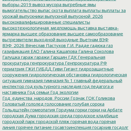
выборы-2019
вывоз мусора
выгребные ямы
вымогательство
выпас скота
выплата
выплаты
выплаты за
урожай
выпускники
выпускной
выпускной_2026
высококвалифицированные специалисты
высокотехнологичная_медпомощь
выставка
выставка-
ярмарка
высшее образование
высшее самообразование
вытрезвители
выходной
выходные
Вьетнам
ВЭФ
ВЭФ_2026
Вячеслав Пастухов
Г.И. Радде
гадюка
газ
газификация ЕАО
Галина Кашапова
Галина Соколова
Галушка
гараж
гаражи
Гаршин
ГДК
Генеральная
прокуратура
генпрокуратура
Генпрокуратура РФ
гериатрия
ГЖИ
ГИБДД
Гиви
Гигант
гидрозащитные
сооружения
гидрологическая обстановка
гидрологическая
ситуация
гимназия
гимназия № 1
главный федеральный
инспектор
год культурного наследия
год педагога и
наставника
Год семьи
Год экологии
Год_единства_народов_России
Гознак
ГОК
Голикова
Головатый
гололед
голосование
голубая сорока
Гольдштейн
гомеопатия
Гордума
горки
горки на Арбате
городская Дума
городская среда
городское кладбище
городской парк
городской пляж
горячая вода
горячая
линия
горячее питание
госавтоинспекция
госархив
госдолг