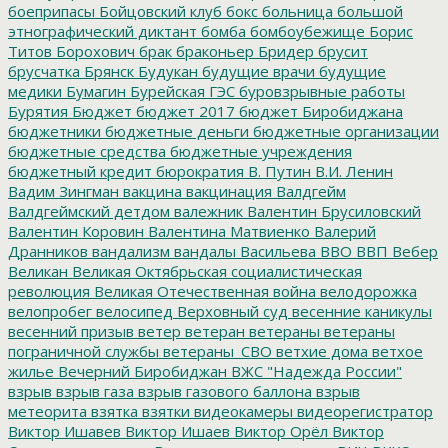
боеприпасы
Бойцовский клуб
бокс
больница
большой
этнографический диктант
бомба
бомбоубежище
Борис
Титов
Борохович
брак
браконьер
Бридер
брусит
брусчатка
Брянск
Будукан
будущие врачи
будущие
медики
Бумагин
Бурейская ГЭС
буровзрывные работы
Бурятия
Бюджет
бюджет 2017
бюджет Биробиджана
бюджетники
бюджетные деньги
бюджетные организации
бюджетные средства
бюджетные учреждения
бюджетный кредит
бюрократия
В. Путин
В.И. Ленин
Вадим Зингман
вакцина
вакцинация
Валдгейм
Валдгеймский детдом
валежник
Валентин Брусиловский
Валентин Коровин
Валентина Матвиенко
Валерий
Дранников
вандализм
вандалы
Васильева
ВВО
ВВП
Вебер
Великан
Великая Октябрьская социалистическая
революция
Великая Отечественная война
велодорожка
велопробег
велосипед
Верховный суд
весенние каникулы
весенний призыв
ветер
ветеран
ветераны
ветераны
пограничной службы
ветераны_СВО
ветхие дома
ветхое
жилье
Вечерний Биробиджан
ВЖС "Надежда России"
взрыв
взрыв газа
взрыв газового баллона
взрыв
метеорита
взятка
взятки
видеокамеры
видеорегистратор
Виктор Ишавев
Виктор Ишаев
Виктор Орёл
Виктор