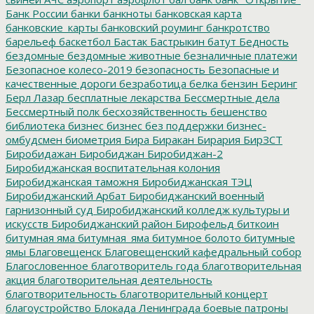
Банк России
банки
банкноты
банковская карта
банковские_карты
банковский роуминг
банкротство
барельеф
баскетбол
Бастак
Бастрыкин
батут
Бедность
бездомные
бездомные животные
безналичные платежи
Безопасное колесо-2019
безопасность
Безопасные и
качественные дороги
безработица
белка
бензин
Беринг
Берл Лазар
бесплатные лекарства
Бессмертные дела
Бессмертный полк
бесхозяйственность
бешенство
библиотека
бизнес
бизнес без поддержки
бизнес-
омбудсмен
биометрия
Бира
Биракан
Бирария
БирЗСТ
Биробидажан
Биробиджан
Биробиджан-2
Биробиджанская воспитательная колония
Биробиджанская таможня
Биробиджанская ТЭЦ
Биробиджанский Арбат
Биробиджанский военный
гарнизонный суд
Биробиджанский колледж культуры и
искусств
Биробиджанский район
Бирофельд
биткоин
битумная яма
битумная_яма
битумное болото
битумные
ямы
Благовещенск
Благовещенский кафедральный собор
Благословенное
благотворитель года
благотворительная
акция
благотворительная деятельность
благотворительность
благотворительный концерт
благоустройство
Блокада Ленинграда
боевые патроны