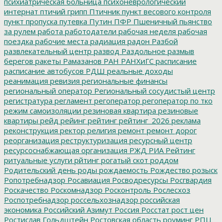
психиатрическая больница
психоневрологический
интернат
птичий грипп
Птичник
пункт весового контроля
пункт пропуска
путевка
Путин
ПФР
Пшеничный
пьянство
за рулем
работа
работодатели
рабочая неделя
рабочая
поездка
рабочие места
радиация
радон
Разбой
развлекательный центр
развод
Раздольное
размыв
берегов
ракеты
Рамазанов
РАН
РАНХиГС
расписание
расписание автобусов
РДШ
реальные доходы
реанимация
ревизия
региональные финансы
региональный оператор
Региональный сосудистый центр
регистратура
регламент
регоператор
регоператор по тко
режим самоизоляции
резиновая квартира
резиновые
квартиры
рейд
рейинг
рейтинг
рейтинг_2026
реклама
реконструкция
ректор
религия
ремонт
ремонт дорог
реорганизация
реструктуризация
ресурсный центр
ресурсоснабжающая организация
РЖД
РИА Рейтинг
ритуальные услуги
рйтинг
рогатый скот
роддом
Родительский день
роды
рождаемость
Рождество
розыск
Ропотребнадзор
Росавиация
Росводресурсы
Росгвардия
Роскачество
Роскомнадзор
Росконтроль
Рослесхоз
Роспотребнадзор
россельхознадзор
российская
экономика
Российский Азимут
Россия
Росстат
рост цен
Ростислав Гольдштейн
Ростовская область
роуминг
РПЦ