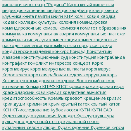
кинологи
кинотеатр "Родина"
Кирга
китай
кишечная
инфекция
кишечная_инфекция
кладбище
клещ
клещи
клубника
книга памяти
книги
КНР
КоАП
ковид-сводка
Кодекс
колледж культуры
колония
командировка
командировочные
комары
комиссия
комитет образования
коммуналка
коммунальная авария
коммунальные платежи
коммунальные услуги
компенсации
компенсационные
расходы
компенсация
комфортная городская среда
кондитерские изделия
конкурс
Конрад
Константин
Лазарев
конституционный суд
конституция
контрабанда
контрафакт
конфликт интересов
концерт
Корж
коронавирус
коронавирусные выплаты
коронаврус
Коростелев
короткая рабочая неделя
коррупция
корь
Косвинцев
космодром
космодром_Восточный
космос
котельная
Кочмар
КПРФ
КПСС
кража
кражи
красная икра
Краснодарский край
кредит
кредитная амнистия
кредитоспособность
Кремль
креозот
Крещение
кризис
Крик души
Криминал
Крым
крытый каток
крытый_каток
КСН
КТ-исследование
Кубок лосося
КУГИ
КУГИ ЕАО
Кудесник
кудо
кулинария
Кульдкр
Кульдур
культура
культурно досуговый центр
купальный сезон
купальный_сезон
купюры
Кураж
курение
Куренков
курсы