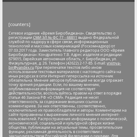
Артём Акименко
Артём Куликов
Архангельск
архив
архитектура
астероид
астрономия
асфальт
асфальтовое
покрытие
Атлет
аудиенция
аферисты
африканская чума
свиней
АЧС
аэропорт
аэрофлот
бал
банк
банк "Открытие"
[counters]
Банк России
банки
банкноты
банковская карта
Сетевое издание «Время Биробиджана». Свидетельство о
банковские_карты
банковский роуминг
банкротство
регистрации
СМИ ЭЛ № ФС 77 - 68811
выдано Федеральной
барельеф
баскетбол
Бастак
Бастрыкин
батут
Бедность
службой по надзору в сфере связи, информационных
технологий и массовых коммуникаций (Роскомнадзор) от
бездомные
бездомные животные
безналичные платежи
07.03.2017 года. Заместитель главного редактора ООО «Время
Безопасное колесо-2019
безопасность
Безопасные и
Биробиджана»: Кондратенко Т.В. Адрес издателя и редакции:
679015, Еврейская автономная область, г. Биробиджан, ул.
качественные дороги
безработица
белка
бензин
Беринг
Физкультурная, д. 26. Телефон (42622) 2-17-85. E-mail:
vremya-
bir@yandex.ru
При перепечатке текстов либо ином
Берл Лазар
бесплатные лекарства
Бессмертные дела
использовании текстовых материалов с настоящего сайта на
Бессмертный полк
бесхозяйственность
бешенство
иных ресурсах в сети Интернет гиперссылка на источник
обязательна. Мнение авторов публикаций не всегда отражает
библиотека
бизнес
бизнес без поддержки
бизнес-
точку зрения редакции. Если, по вашему мнению,
омбудсмен
биометрия
Бира
Биракан
Бирария
БирЗСТ
опубликованная информация не соответствует
действительности, воспользуйтесь правом на ответ в порядке
Биробидажан
Биробиджан
Биробиджан-2
статьи 46 Закона РФ «О СМИ». Редакция не несет
Биробиджанская воспитательная колония
ответственность за содержание внешних ссылок и
комментариев. За них ответственны, соответственно,
Биробиджанская таможня
Биробиджанская ТЭЦ
исключительно их правообладатели и авторы. Комментарии на
сайте приравнены к выражению личного мнения интернет-
Биробиджанский Арбат
Биробиджанский военный
пользователей. Распространение информации о политической,
гарнизонный суд
Биробиджанский колледж культуры и
экономической, социальной и культурной сферах жизни
общества, публикации на актуальные темы, просветительские
искусств
Биробиджанский район
Бирофельд
биткоин
функции, рекламная деятельность в соответствии с
битумная яма
битумная_яма
битумное болото
битумные
законодательством Российской Федерации о рекламе. Для