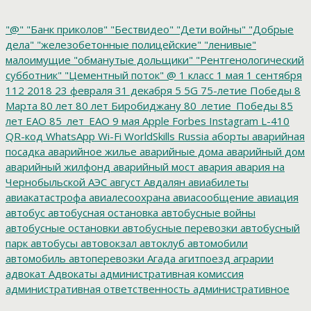
"@"
"Банк приколов"
"Бествидео"
"Дети войны"
"Добрые
дела"
"железобетонные полицейские"
"ленивые"
малоимущие
"обманутые дольщики"
"Рентгенологический
субботник"
"Цементный поток"
@
1 класс
1 мая
1 сентября
112
2018
23 февраля
31 декабря
5
5G
75-летие Победы
8
Марта
80 лет
80 лет Биробиджану
80_летие_Победы
85
лет ЕАО
85_лет_ЕАО
9 мая
Apple
Forbes
Instagram
L-410
QR-код
WhatsApp
Wi-Fi
WorldSkills Russia
аборты
аварийная
посадка
аварийное жилье
аварийные дома
аварийный дом
аварийный жилфонд
аварийный мост
авария
авария на
Чернобыльской АЭС
август
Авдалян
авиабилеты
авиакатастрофа
авиалесоохрана
авиасообщение
авиация
автобус
автобусная остановка
автобусные войны
автобусные остановки
автобусные перевозки
автобусный
парк
автобусы
автовокзал
автоклуб
автомобили
автомобиль
автоперевозки
Агада
агитпоезд
аграрии
адвокат
Адвокаты
административная комиссия
административная ответственность
административное
дело
администрация президента
азартные игры
азимут