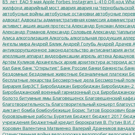
85_лет_ЕАО
9 мая
Apple
Forbes
Instagram
L-410
QR-код
Wha
жилфонд
аварийный мост
авария
авария на Чернобыльской
автобусные войны
автобусные остановки
автобусные перев
адвокат
Адвокаты
административная комиссия
администрат
активист
акция
акция протеста
Александр Буксман
Александ
Александр Романов
Александр Соловьев
Александр Чаплыг
Алиса
алкоголизация
Алкоголь
алкогольная продукция
аллер
Ангелы мира
Андрей Бялик
Андрей Голубь
Андрей Драчев
А
антикоррупционное законодательство
антисанитария
анти
апелляция
аппарат видеофиксации
апрель
аптека
Арашуков
Артём Куликов
Архангельск
архив
архитектура
астероид
ас
бал
банк
банк "Открытие"
Банк России
банки
банкноты
банк
бездомные
бездомные животные
безналичные платежи
Бе
бесплатные лекарства
Бессмертные дела
Бессмертный пол
Бирария
БирЗСТ
Биробидажан
Биробиджан
Биробиджан-2
Биробиджанский военный гарнизонный суд
Биробиджанский
болото
битумные ямы
Благовещенск
Благовещенский кафе
благотворительность
благотворительный концерт
благоус
диктант
бомба
бомбоубежище
Борис Титов
Борохович
бра
буровзрывные работы
Бурятия
Бюджет
бюджет 2017
бюдж
учреждения
бюджетный кредит
бюрократия
В. Путин
В.И. 
Коровин
Валентина Матвиенко
Валерий Дранников
вандал
Отечественная война
велодорожка
велопробег
велосипед
В