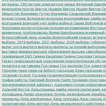
ветераны_СВО
ветхие дома
ветхое жилье
Вечерний Бироб
видеорегистратор
Виктор Ишавев
Виктор Ишаев
Виктор О
Мишустин
Владимир Путин
Владимир Сахаровский
Владими
водоисточник
Водоканал
водолазы
водоналивные дамбы
во
возгорание
воинский учет
война
война в Сирии
Войтенков
в
Воропаева
воспитательная колония
воспоминания
Востокц
временные трубопроводы
Время Биробиджана
всемирный 
Всероссийский день ходьбы
Всероссийский конкурс
встреч
выборы_2019
выборы_2021
выборы_2026
выборы_губерна
выпас скота
выплата
выплаты
выплаты за урожай
выпускник
выставка-ярмарка
высшее образование
высшее самообразо
газификация ЕАО
Галина Кашапова
Галина Соколова
Галушк
Гигант
гидрозащитные сооружения
гидрологическая обста
педагога и наставника
Год семьи
Год экологии
Год_единств
Гордума
горки
горки на Арбате
городская Дума
городская с
госархив
госдолг
Госдума
госжилинспекция
господдержка
г
график работы
Григорий Волохов
Грипп
Грудинин
грунтовы
предпринимателей
дайджест
Дальневосточная оперативна
Дальний Восток
Дальсельмаш
дамба
дачное расписание
да
дедовщина
Деева
дежурные группы
дезинфекция
декабрь
переводы
День влюбленных
День географа
День города
Де
космонавтики
День матери
День медицинского работника
Д