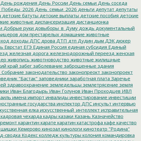
День рождения
День России
День семьи
День соседа
_Победы_2026
День_семьи_2026
деньги
депутат
депутаты
а
детские батуты
детские выплаты
детские пособия
детские
кие животные
диспансеризация
дистанционка
и
Добрые руки
довыборы_в_Думу
дождь
документальный
фицеров
дом престарелых
домашние животные
ход
доходы
ДПС
дрова
ДТП
дтп
Дудин
дым
ДЭК
дюкер
ть
Еврстат
ЕГЭ
Единая Россия
единая субсидия
Единый
езд
железная дорога
железнодорожный переезд
женская
дер
живопись
животноводство
животные
жилищные
ий край
забег
заболевание
заброшенные здания
 Собрание
законодательство
законопреокт
законопроект
ведник "Бастак"
заповедники
заработная плата
Заречье
лей
здравоохранение
земледельцы
землетрясение
земля
ники
Иван Благодырь
Иван Голунов
Иван Проходцев
ИВЛ
аиль
имена
импорт
инвалиды
инвестирование
инвестиции
остранные государства
инспектор ДПС
инсульт
интервью
кусственная елка
искусственный_интеллект
исправительная
кадровая чехарда
кадры
казаки
Казань
Казначейство
ремонт
карантин
карате
каратин
катастрофа
кафе
качество
 шишки
Кемерово
кинозал
кинологи
кинотеатр "Родина"
д-сводка
Кодекс
колледж культуры
колония
командировка