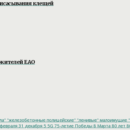
присасывания клещей
 жителей ЕАО
ла"
"железобетонные полицейские"
"ленивые" малоимущие
"
февраля
31 декабря
5
5G
75-летие Победы
8 Марта
80 лет
8