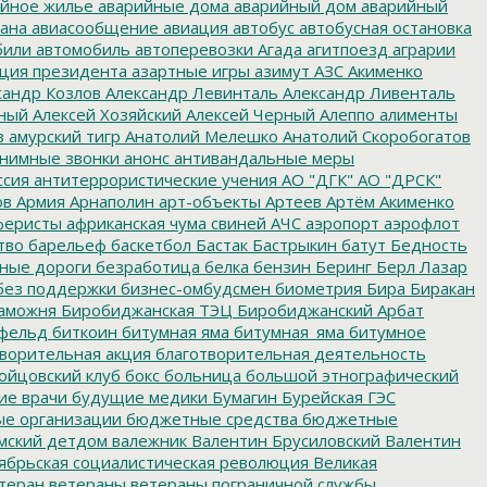
йное жилье
аварийные дома
аварийный дом
аварийный
ана
авиасообщение
авиация
автобус
автобусная остановка
били
автомобиль
автоперевозки
Агада
агитпоезд
аграрии
ция президента
азартные игры
азимут
АЗС
Акименко
сандр Козлов
Александр Левинталь
Александр Ливенталь
ный
Алексей Хозяйский
Алексей Черный
Алеппо
алименты
з
амурский тигр
Анатолий Мелешко
Анатолий Скоробогатов
нимные звонки
анонс
антивандальные меры
ссия
антитеррористические учения
АО "ДГК"
АО "ДРСК"
ов
Армия
Арнаполин
арт-объекты
Артеев
Артём Акименко
еристы
африканская чума свиней
АЧС
аэропорт
аэрофлот
тво
барельеф
баскетбол
Бастак
Бастрыкин
батут
Бедность
нные дороги
безработица
белка
бензин
Беринг
Берл Лазар
без поддержки
бизнес-омбудсмен
биометрия
Бира
Биракан
аможня
Биробиджанская ТЭЦ
Биробиджанский Арбат
фельд
биткоин
битумная яма
битумная_яма
битумное
ворительная акция
благотворительная деятельность
ойцовский клуб
бокс
больница
большой этнографический
е врачи
будущие медики
Бумагин
Бурейская ГЭС
е организации
бюджетные средства
бюджетные
мский детдом
валежник
Валентин Брусиловский
Валентин
ябрьская социалистическая революция
Великая
теран
ветераны
ветераны пограничной службы