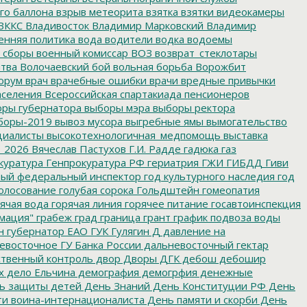
го баллона
взрыв метеорита
взятка
взятки
видеокамеры
ВККС
Владивосток
Владимир Марковский
Владимир
енняя политика
вода
водители
водка
водоемы
 сборы
военный комиссар
ВОЗ
возврат_стеклотары
итва
Волочаевский бой
вольная борьба
Ворожбит
орум
врач
врачебные ошибки
врачи
вредные привычки
аселения
Всероссийская спартакиада пенсионеров
ры губернатора
выборы мэра
выборы ректора
боры-2019
вывоз мусора
выгребные ямы
вымогательство
циалисты
высокотехнологичная_медпомощь
выставка
_2026
Вячеслав Пастухов
Г.И. Радде
гадюка
газ
куратура
Генпрокуратура РФ
гериатрия
ГЖИ
ГИБДД
Гиви
ный федеральный инспектор
год культурного наследия
год
олосование
голубая сорока
Гольдштейн
гомеопатия
ячая вода
горячая линия
горячее питание
госавтоинспекция
мация"
грабеж
град
граница
грант
график подвоза воды
н
губернатор ЕАО
ГУК
Гулягин
Д
давление на
восточное ГУ Банка России
дальневосточный гектар
твенный контроль
двор
Дворы
ДГК
дебош
дебошир
х
дело Ельчина
демография
демогрфия
денежные
ь защиты детей
День Знаний
День Конституции РФ
День
и воина-интернационалиста
День памяти и скорби
День