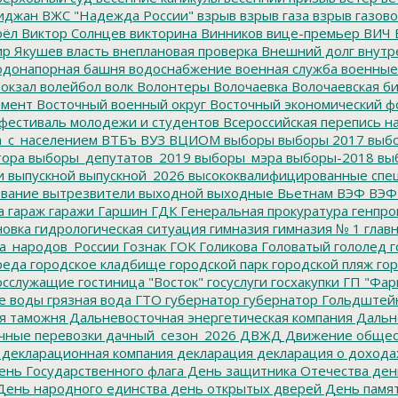
иджан
ВЖС "Надежда России"
взрыв
взрыв газа
взрыв газово
рёл
Виктор Солнцев
викторина
Винников
вице-премьер
ВИЧ
р Якушев
власть
внеплановая проверка
Внешний долг
внутр
донапорная башня
водоснабжение
военная служба
военные
окзал
волейбол
волк
Волонтеры
Волочаевка
Волочаевская б
емент
Восточный военный округ
Восточный экономический ф
фестиваль молодежи и студентов
Всероссийская перепись н
а_с_населением
ВТБъ
ВУЗ
ВЦИОМ
выборы
выборы 2017
выбо
тора
выборы_депутатов_2019
выборы_мэра
выборы-2018
вы
и
выпускной
выпускной_2026
высококвалифицированные спе
вание
вытрезвители
выходной
выходные
Вьетнам
ВЭФ
ВЭФ
а
гараж
гаражи
Гаршин
ГДК
Генеральная прокуратура
генпро
новка
гидрологическая ситуация
гимназия
гимназия № 1
глав
а_народов_России
Гознак
ГОК
Голикова
Головатый
гололед
г
реда
городское кладбище
городской парк
городской пляж
гор
осслужащие
гостиница "Восток"
госуслуги
госхакупки
ГП "Фар
е воды
грязная вода
ГТО
губернатор
губернатор Гольдштей
я таможня
Дальневосточная энергетическая компания
Дальне
чные перевозки
дачный_сезон_2026
ДВЖД
Движение общес
декларационная компания
декларация
декларация о дохода
нь Государственного флага
День защитника Отечества
ден
ень народного единства
день открытых дверей
День памят