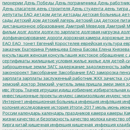
пионерии
День Победы
День пограничника
День работник
День спасателя
день строителя
День студента
день тигра
депутаты ЕАО
детдом
дети
детсады
детская больница
дет
сады
детский дом
детский лагерь
детский сад
детское пит
дистанционное образование
Дмитрий Меведев
Дмитрий М
фильм
долг
долги
долги по зарплате
долговая нагрузка
долг
допфинансирование
дороги
дорожная камера
дорожные зн
ЕАО
ЕАО_тонет
Евгений Коростелев
еврейская культура
евр
заказчик
Екатерина Румянцева
Елена Басова
Елена Князева
кнсультация
женская консультация
жестокое обращение с 
сертификаты
жилищные условия
жилье
жилье для детей-с
заброшенные земли
ЗАГС
задержание
задолженность
зай
законороект
Заксобрание
Заксобрание ЕАО
заморозка пенс
зарплата
зарплаты
заслуженный работник ЖКХ
зачистка_су
земский доктор
Земский_учитель
зима пришла
змеи
змея
зо
ивс
Игорь Ткачев
игрушки
идиш
избиение
избирательная к
инвестиционные проекты
индекс самоизоляции
индекс чел
Интернет
инфекционная больница
инфекция
инфляция
инф
колония
исследование
история
Итоги-2017
июль
июнь
июн
России
календарь
календарь праздников
камера
камеры
Ка
жизни
качество и безопасность
качество молока
качество о
Кирга
китай
кишечная инфекция
кишечная_инфекция
кладб