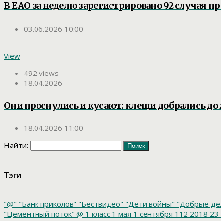
В ЕАО за неделю зарегистрировано 92 случая 
03.06.2026 10:00
View
492 views
18.04.2026
Они проснулись и кусают: клещи добрались до
18.04.2026 11:00
Найти:
Тэги
"@"
"Банк приколов"
"Бествидео"
"Дети войны"
"Добрые де
"Цементный поток"
@
1 класс
1 мая
1 сентября
112
2018
23 