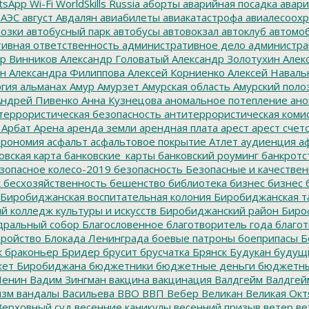
tsApp
Wi-Fi
WorldSkills Russia
аборты
аварийная посадка
авари
 АЭС
август
Авдалян
авиабилеты
авиакатастрофа
авиалесоохр
озки
автобусный парк
автобусы
автовокзал
автоклуб
автомо
ивная ответственность
административное дело
администра
р Винников
Александр Головатый
Александр Золотухин
Алек
ин
Александра Филиппова
Алексей Корниенко
Алексей Наваль
гия
альманах
Амур
Амурзет
Амурская область
Амурский поло
ндрей Пивенко
Анна Кузнецова
аномальное потепление
ано
террористическая безопасность
антитеррористическая коми
Арбат
Арена
аренда земли
арендная плата
арест
арест счет
трономия
асфальт
асфальтовое покрытие
Атлет
аудиенция
аф
овская карта
банковские_карты
банковский роуминг
банкротс
зопасное колесо-2019
безопасность
Безопасные и качестве
к
бесхозяйственность
бешенство
библиотека
бизнес
бизнес 
Биробиджанская воспитательная колония
Биробиджанская т
 колледж культуры и искусств
Биробиджанский район
Биро
дральный собор
Благословенное
благотворитель года
благот
тройство
Блокада Ленинграда
боевые патроны
боеприпасы
Б
к
браконьер
Бридер
брусит
брусчатка
Брянск
Будукан
будущи
ет Биробиджана
бюджетники
бюджетные деньги
бюджетны
Ленин
Вадим Зингман
вакцина
вакцинация
Валдгейм
Валдгей
изм
вандалы
Васильева
ВВО
ВВП
Вебер
Великан
Великая Окт
ерховный суд
весенние каникулы
весенний призыв
ветер
ве