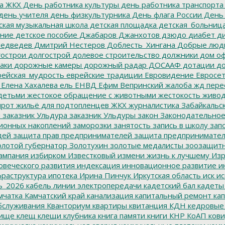
а ЖКХ
День работника культуры
день работника транспорта
день учителя
день физкультурника
День флага России
День
ская музыкальная школа
детская площадка
детская_больниц
ание
детское пособие
Джабаров
Джанхотов
дзюдо
диабет
ди
едведев
Дмитрий Нестеров
Доблесть_Хингана
Добрые люд
острои
долгострой
долевое строительство
должники
дом о
аки
дорожные камеры
дорожный радар
ДОСААФ
дотации
до
ейская_мудрость
еврейские традиции
Евровидение
Евросе
Елена Хахалева
ель
ЕНВД
Ефим Вепринский
жалоба
жд пере
детьми
жестокое обращение с животными
жестокость
живо
ирот
жильё для подтопленцев
ЖКХ
журналистика
Забайкальск
м
заказник Ульдура
заказник Ульдуры
закон
Законодательное
ионных накоплений
заморозки
занятость
запись в школу
запо
дей
защита прав предпринимателей
защита предпринимате
лотой губернатор
Золотухин
золотые медалисты
зоозащит
ампания
избирком
Известковый
измени жизнь к лучшему
Изр
овеческого развития
индексация
инновационное развитие
ин
раструктура
ипотека
Ирина Пинчук
Иркутская область
иск
ис
ь_2026
кабель линии электропередачи
кадетский бал
кадеты
мчатка
Камчатский край
канализация
капитальный ремонт
кап
бслуживания
Кванториум
квартиры
квитанция
КДН
кедровые
ище
клещ
клещи
клубника
книга памяти
книги
КНР
КоАП
кови