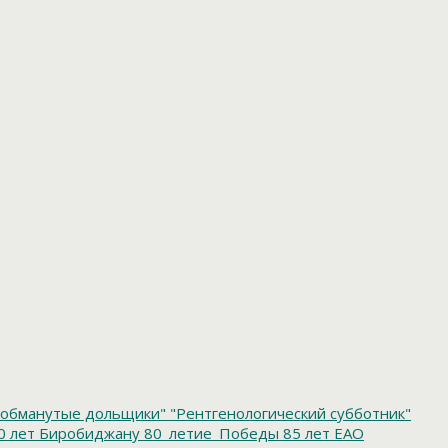
обманутые дольщики"
"Рентгенологический субботник"
0 лет Биробиджану
80_летие_Победы
85 лет ЕАО