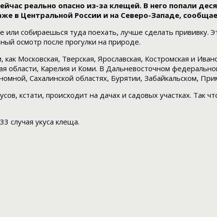
йчас реально опасно из-за клещей. В него попали деся
аже в Центральной России и на Северо-Западе, сообща
не или собираешься туда поехать, лучше сделать прививку.
ный осмотр после прогулки на природе.
, как Московская, Тверская, Ярославская, Костромская и Ива
ская области, Карелия и Коми. В Дальневосточном федераль
ономной, Сахалинской областях, Бурятии, Забайкальском, При
сов, кстати, происходит на дачах и садовых участках. Так 
33 случая укуса клеща.