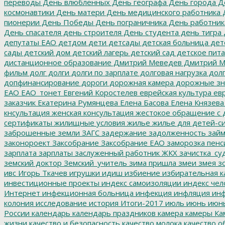
переводы
День влюбленных
День географа
День города
Де
космонавтики
День матери
День медицинского работника
Д
пионерии
День Победы
День пограничника
День работник
День спасателя
день строителя
День студента
день тигра
депутаты ЕАО
детдом
дети
детсады
детская больница
дет
сады
детский дом
детский лагерь
детский сад
детское пит
дистанционное образование
Дмитрий Меведев
Дмитрий М
фильм
долг
долги
долги по зарплате
долговая нагрузка
долг
допфинансирование
дороги
дорожная камера
дорожные зн
ЕАО
ЕАО_тонет
Евгений Коростелев
еврейская культура
евр
заказчик
Екатерина Румянцева
Елена Басова
Елена Князева
кнсультация
женская консультация
жестокое обращение с 
сертификаты
жилищные условия
жилье
жилье для детей-с
заброшенные земли
ЗАГС
задержание
задолженность
зай
законороект
Заксобрание
Заксобрание ЕАО
заморозка пенс
зарплата
зарплаты
заслуженный работник ЖКХ
зачистка_су
земский доктор
Земский_учитель
зима пришла
змеи
змея
зо
ивс
Игорь Ткачев
игрушки
идиш
избиение
избирательная к
инвестиционные проекты
индекс самоизоляции
индекс чел
Интернет
инфекционная больница
инфекция
инфляция
инф
колония
исследование
история
Итоги-2017
июль
июнь
июн
России
календарь
календарь праздников
камера
камеры
Ка
жизни
качество и безопасность
качество молока
качество о