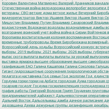
Коровин
Валентина Матвиенко
Валерий Дранников
вандал
Отечественная война
велодорожка
велопробег
велосипед
В
ветераны_СВО
ветхие дома
ветхое жилье
Вечерний Бироб
видеорегистратор
Виктор Ишавев
Виктор Ишаев
Виктор О
Мишустин
Владимир Путин
Владимир Сахаровский
Владими
водоисточник
Водоканал
водолазы
водоналивные дамбы
во
возгорание
воинский учет
война
война в Сирии
Войтенков
в
Воропаева
воспитательная колония
воспоминания
Востокц
временные трубопроводы
Время Биробиджана
всемирный 
Всероссийский день ходьбы
Всероссийский конкурс
встреч
выборы_2019
выборы_2021
выборы_2026
выборы_губерна
выпас скота
выплата
выплаты
выплаты за урожай
выпускник
выставка-ярмарка
высшее образование
высшее самообразо
газификация ЕАО
Галина Кашапова
Галина Соколова
Галушк
Гигант
гидрозащитные сооружения
гидрологическая обста
педагога и наставника
Год семьи
Год экологии
Год_единств
Гордума
горки
горки на Арбате
городская Дума
городская с
госархив
госдолг
Госдума
госжилинспекция
господдержка
г
график работы
Григорий Волохов
Грипп
Грудинин
грунтовы
предпринимателей
дайджест
Дальневосточная оперативна
Дальний Восток
Дальсельмаш
дамба
дачное расписание
да
дедовщина
Деева
дежурные группы
дезинфекция
декабрь