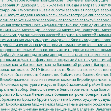
февраля
31 декабря
5
5G
75-летие Победы
8 Марта
80 лет
8
tsApp
Wi-Fi
WorldSkills Russia
аборты
аварийная посадка
авари
 АЭС
август
Авдалян
авиабилеты
авиакатастрофа
авиалесоохр
озки
автобусный парк
автобусы
автовокзал
автоклуб
автомо
ивная ответственность
административное дело
администра
р Винников
Александр Головатый
Александр Золотухин
Алек
ин
Александра Филиппова
Алексей Корниенко
Алексей Наваль
гия
альманах
Амур
Амурзет
Амурская область
Амурский поло
ндрей Пивенко
Анна Кузнецова
аномальное потепление
ано
террористическая безопасность
антитеррористическая коми
Арбат
Арена
аренда земли
арендная плата
арест
арест счет
трономия
асфальт
асфальтовое покрытие
Атлет
аудиенция
аф
овская карта
банковские_карты
банковский роуминг
банкротс
зопасное колесо-2019
безопасность
Безопасные и качестве
к
бесхозяйственность
бешенство
библиотека
бизнес
бизнес 
Биробиджанская воспитательная колония
Биробиджанская т
 колледж культуры и искусств
Биробиджанский район
Биро
дральный собор
Благословенное
благотворитель года
благот
тройство
Блокада Ленинграда
боевые патроны
боеприпасы
Б
к
браконьер
Бридер
брусит
брусчатка
Брянск
Будукан
будущи
ет Биробиджана
бюджетники
бюджетные деньги
бюджетны
Ленин
Вадим Зингман
вакцина
вакцинация
Валдгейм
Валдгей