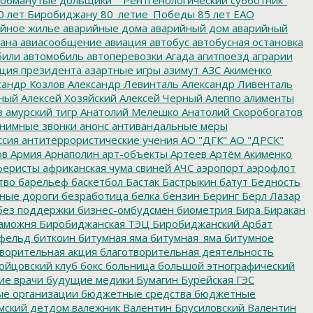
0 лет Биробиджану
80_летие_Победы
85 лет ЕАО
йное жилье
аварийные дома
аварийный дом
аварийный
ана
авиасообщение
авиация
автобус
автобусная остановка
били
автомобиль
автоперевозки
Агада
агитпоезд
аграрии
ция президента
азартные игры
азимут
АЗС
Акименко
сандр Козлов
Александр Левинталь
Александр Ливенталь
ный
Алексей Хозяйский
Алексей Черный
Алеппо
алименты
з
амурский тигр
Анатолий Мелешко
Анатолий Скоробогатов
нимные звонки
анонс
антивандальные меры
ссия
антитеррористические учения
АО "ДГК"
АО "ДРСК"
ов
Армия
Арнаполин
арт-объекты
Артеев
Артём Акименко
еристы
африканская чума свиней
АЧС
аэропорт
аэрофлот
тво
барельеф
баскетбол
Бастак
Бастрыкин
батут
Бедность
нные дороги
безработица
белка
бензин
Беринг
Берл Лазар
без поддержки
бизнес-омбудсмен
биометрия
Бира
Биракан
аможня
Биробиджанская ТЭЦ
Биробиджанский Арбат
фельд
биткоин
битумная яма
битумная_яма
битумное
ворительная акция
благотворительная деятельность
ойцовский клуб
бокс
больница
большой этнографический
е врачи
будущие медики
Бумагин
Бурейская ГЭС
е организации
бюджетные средства
бюджетные
мский детдом
валежник
Валентин Брусиловский
Валентин