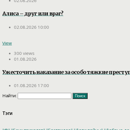
02.08.2026
Алиса – друг или враг?
02.08.2026 10:00
View
300 views
01.08.2026
Ужесточить наказание за особо тяжкие престу
01.08.2026 17:00
Найти:
Тэги
"@"
"Банк приколов"
"Бествидео"
"Дети войны"
"Добрые де