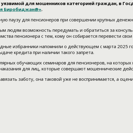
й уязвимой для мошенников категорией граждан, в Го
я Биробиджан@»
.
ую паузу для пенсионеров при совершении крупных денежных
лым людям возможность передумать и обратиться за консуль
мства пенсионера с тем, кому он собирается перевести свои
дные избранники напомнили о действующем с марта 2025 го
выдаче кредита при наличии такого запрета.
гулярных обучающих семинаров для пенсионеров, на которы
о наказания для лиц, которые совершают мошеннические дей
 навязать заботу, она таковой уже не воспринимается, а оце