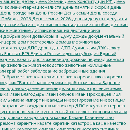
ь защиты детей
День Знаний
День Конституции РФ
День
и воина-интернационалиста
День памяти и скорби
День
День рождения
День России
День семьи
День соседа
_Победы_2026
День_семьи_2026
деньги
депутат
депутаты
а
детские батуты
детские выплаты
детские пособия
детские
кие животные
диспансеризация
дистанционка
и
Добрые руки
довыборы_в_Думу
дождь
документальный
фицеров
дом престарелых
домашние животные
ход
доходы
ДПС
дрова
дтп
ДТП
Дудин
дым
ДЭК
дюкер
ть
Еврстат
ЕГЭ
Единая Россия
единая субсидия
Единый
езд
железная дорога
железнодорожный переезд
женская
дер
живопись
животноводство
животные
жилищные
ий край
забег
заболевание
заброшенные здания
 Собрание
законодательство
законопреокт
законопроект
ведник "Бастак"
заповедники
заработная плата
Заречье
лей
здравоохранение
земледельцы
землетрясение
земля
ники
Иван Благодырь
Иван Голунов
Иван Проходцев
ИВЛ
аиль
имена
импорт
инвалиды
инвестирование
инвестиции
остранные государства
инспектор ДПС
инсульт
интервью
кусственная елка
искусственный_интеллект
исправительная
кадровая чехарда
кадры
казаки
Казань
Казначейство
ремонт
карантин
карате
каратин
катастрофа
кафе
качество
 шишки
Кемерово
кинозал
кинологи
кинотеатр "Родина"