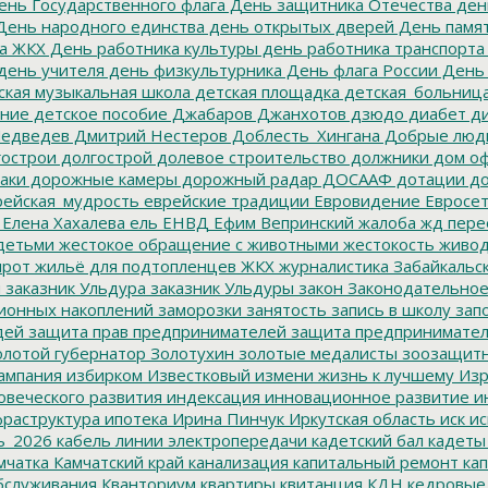
нь Государственного флага
День защитника Отечества
ден
ень народного единства
день открытых дверей
День памят
а ЖКХ
День работника культуры
день работника транспорта
день учителя
день физкультурника
День флага России
День
ская музыкальная школа
детская площадка
детская_больниц
ание
детское пособие
Джабаров
Джанхотов
дзюдо
диабет
ди
едведев
Дмитрий Нестеров
Доблесть_Хингана
Добрые люд
острои
долгострой
долевое строительство
должники
дом о
аки
дорожные камеры
дорожный радар
ДОСААФ
дотации
до
ейская_мудрость
еврейские традиции
Евровидение
Евросе
Елена Хахалева
ель
ЕНВД
Ефим Вепринский
жалоба
жд пере
детьми
жестокое обращение с животными
жестокость
живо
ирот
жильё для подтопленцев
ЖКХ
журналистика
Забайкальск
м
заказник Ульдура
заказник Ульдуры
закон
Законодательное
ионных накоплений
заморозки
занятость
запись в школу
запо
дей
защита прав предпринимателей
защита предпринимате
лотой губернатор
Золотухин
золотые медалисты
зоозащит
ампания
избирком
Известковый
измени жизнь к лучшему
Изр
овеческого развития
индексация
инновационное развитие
ин
раструктура
ипотека
Ирина Пинчук
Иркутская область
иск
ис
ь_2026
кабель линии электропередачи
кадетский бал
кадеты
мчатка
Камчатский край
канализация
капитальный ремонт
кап
бслуживания
Кванториум
квартиры
квитанция
КДН
кедровые