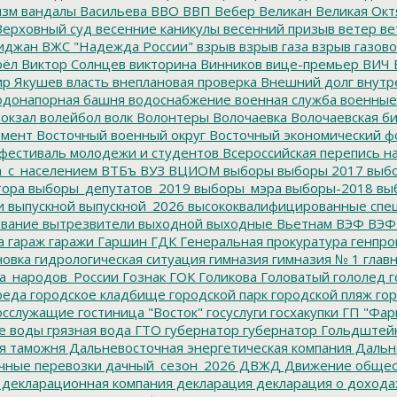
изм
вандалы
Васильева
ВВО
ВВП
Вебер
Великан
Великая Окт
ерховный суд
весенние каникулы
весенний призыв
ветер
ве
иджан
ВЖС "Надежда России"
взрыв
взрыв газа
взрыв газово
рёл
Виктор Солнцев
викторина
Винников
вице-премьер
ВИЧ
р Якушев
власть
внеплановая проверка
Внешний долг
внутр
донапорная башня
водоснабжение
военная служба
военные
окзал
волейбол
волк
Волонтеры
Волочаевка
Волочаевская б
емент
Восточный военный округ
Восточный экономический ф
фестиваль молодежи и студентов
Всероссийская перепись н
а_с_населением
ВТБъ
ВУЗ
ВЦИОМ
выборы
выборы 2017
выбо
тора
выборы_депутатов_2019
выборы_мэра
выборы-2018
вы
и
выпускной
выпускной_2026
высококвалифицированные спе
вание
вытрезвители
выходной
выходные
Вьетнам
ВЭФ
ВЭФ
а
гараж
гаражи
Гаршин
ГДК
Генеральная прокуратура
генпро
новка
гидрологическая ситуация
гимназия
гимназия № 1
глав
а_народов_России
Гознак
ГОК
Голикова
Головатый
гололед
г
реда
городское кладбище
городской парк
городской пляж
гор
осслужащие
гостиница "Восток"
госуслуги
госхакупки
ГП "Фар
е воды
грязная вода
ГТО
губернатор
губернатор Гольдштей
я таможня
Дальневосточная энергетическая компания
Дальне
чные перевозки
дачный_сезон_2026
ДВЖД
Движение общес
декларационная компания
декларация
декларация о дохода