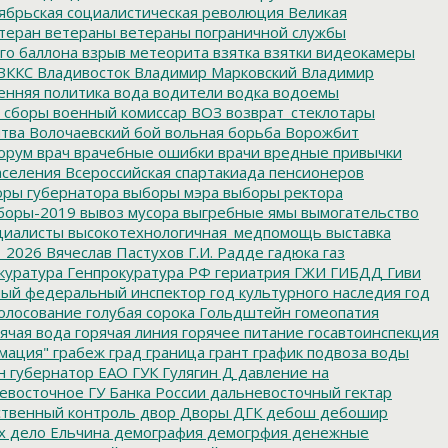
ябрьская социалистическая революция
Великая
теран
ветераны
ветераны пограничной службы
го баллона
взрыв метеорита
взятка
взятки
видеокамеры
ВККС
Владивосток
Владимир Марковский
Владимир
енняя политика
вода
водители
водка
водоемы
 сборы
военный комиссар
ВОЗ
возврат_стеклотары
итва
Волочаевский бой
вольная борьба
Ворожбит
орум
врач
врачебные ошибки
врачи
вредные привычки
аселения
Всероссийская спартакиада пенсионеров
ры губернатора
выборы мэра
выборы ректора
боры-2019
вывоз мусора
выгребные ямы
вымогательство
циалисты
высокотехнологичная_медпомощь
выставка
_2026
Вячеслав Пастухов
Г.И. Радде
гадюка
газ
куратура
Генпрокуратура РФ
гериатрия
ГЖИ
ГИБДД
Гиви
ный федеральный инспектор
год культурного наследия
год
олосование
голубая сорока
Гольдштейн
гомеопатия
ячая вода
горячая линия
горячее питание
госавтоинспекция
мация"
грабеж
град
граница
грант
график подвоза воды
н
губернатор ЕАО
ГУК
Гулягин
Д
давление на
восточное ГУ Банка России
дальневосточный гектар
твенный контроль
двор
Дворы
ДГК
дебош
дебошир
х
дело Ельчина
демография
демогрфия
денежные