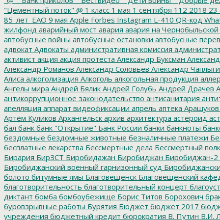
"Цементный поток"
@
1 класс
1 мая
1 сентября
112
2018
23 
85_лет_ЕАО
9 мая
Apple
Forbes
Instagram
L-410
QR-код
Wha
жилфонд
аварийный мост
авария
авария на Чернобыльской
автобусные войны
автобусные остановки
автобусные перев
адвокат
Адвокаты
административная комиссия
администрат
активист
акция
акция протеста
Александр Буксман
Александ
Александр Романов
Александр Соловьев
Александр Чаплыг
Алиса
алкоголизация
Алкоголь
алкогольная продукция
аллер
Ангелы мира
Андрей Бялик
Андрей Голубь
Андрей Драчев
А
антикоррупционное законодательство
антисанитария
анти
апелляция
аппарат видеофиксации
апрель
аптека
Арашуков
Артём Куликов
Архангельск
архив
архитектура
астероид
ас
бал
банк
банк "Открытие"
Банк России
банки
банкноты
банк
бездомные
бездомные животные
безналичные платежи
Бе
бесплатные лекарства
Бессмертные дела
Бессмертный пол
Бирария
БирЗСТ
Биробидажан
Биробиджан
Биробиджан-2
Биробиджанский военный гарнизонный суд
Биробиджанский
болото
битумные ямы
Благовещенск
Благовещенский кафе
благотворительность
благотворительный концерт
благоус
диктант
бомба
бомбоубежище
Борис Титов
Борохович
бра
буровзрывные работы
Бурятия
Бюджет
бюджет 2017
бюдж
учреждения
бюджетный кредит
бюрократия
В. Путин
В.И. 