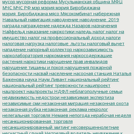
мусор
мусорная реформа
Мусульманская община
МФЦ
МЧС
МЧС РФ
мэр
мэрия
мэрия Биробиджана
мэрия_Биробиджана
мясо
Мясокомбинат
набережная
Навальный
навигация
наводнение
наводнение_2019
награда
награждение
надежда
Назаров
назначения
Найфельд
наказание
накркотики
наледь
налог
налог на
имущество
налог на профессиональный доход
налоги
налоговая нагрузка
налоговые_льготы
налоговый вычет
нападение
напорный коллектор
наркозависимость
нарколаборатория
наркомания
наркосодержащие
растения
наркотики
нарушение прав инвалидов
нарушение тишины и покоя
нарушения пожарной
безопасности
насвай
население
насосная станция
Наталья
Баженова
наука
Наум Ливант
национальный рейтинг
национальный рейтинг тревожности
наципроект
нацпроект
нацпроекты
НДФЛ
неблагополучные семьи
недвижимость
недострои
независимая экспертиза
независимые сми
незаконная миграция
незаконная охота
незаконная рубка
незаконная_реклама
некролог
нелегальная торговля
Немаев
непогода
нерабочая неделя
несанкционированная_торговля
несанкционированный_митинг
несовершеннолетние
несчастный случай
Нетрезвый водитель
неуважение к