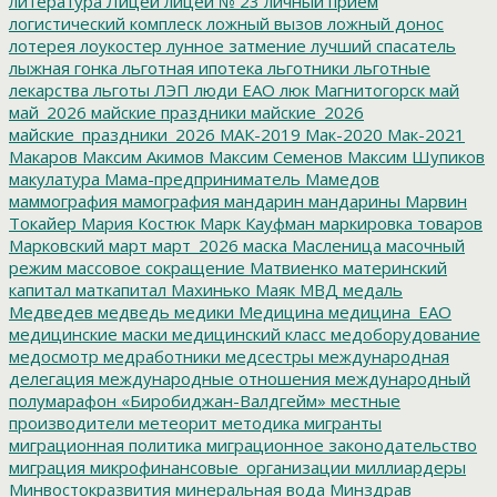
литература
Лицей
лицей № 23
личный прием
логистический комплеск
ложный вызов
ложный донос
лотерея
лоукостер
лунное затмение
лучший спасатель
лыжная гонка
льготная ипотека
льготники
льготные
лекарства
льготы
ЛЭП
люди ЕАО
люк
Магнитогорск
май
май_2026
майские праздники
майские_2026
майские_праздники_2026
МАК-2019
Мак-2020
Мак-2021
Макаров
Максим Акимов
Максим Семенов
Максим Шупиков
макулатура
Мама-предприниматель
Мамедов
маммография
мамография
мандарин
мандарины
Марвин
Токайер
Мария Костюк
Марк Кауфман
маркировка товаров
Марковский
март
март_2026
маска
Масленица
масочный
режим
массовое сокращение
Матвиенко
материнский
капитал
маткапитал
Махинько
Маяк
МВД
медаль
Медведев
медведь
медики
Медицина
медицина_ЕАО
медицинские маски
медицинский класс
медоборудование
медосмотр
медработники
медсестры
международная
делегация
международные отношения
международный
полумарафон «Биробиджан-Валдгейм»
местные
производители
метеорит
методика
мигранты
миграционная политика
миграционное законодательство
миграция
микрофинансовые_организации
миллиардеры
Минвостокразвития
минеральная вода
Минздрав