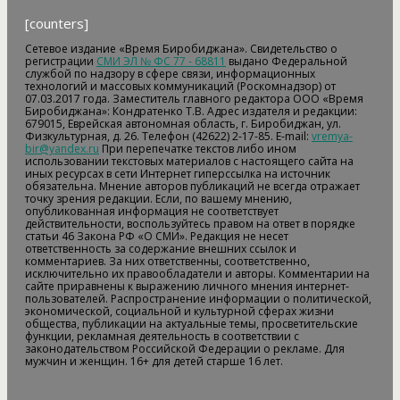
[counters]
Сетевое издание «Время Биробиджана». Свидетельство о
регистрации
СМИ ЭЛ № ФС 77 - 68811
выдано Федеральной
службой по надзору в сфере связи, информационных
технологий и массовых коммуникаций (Роскомнадзор) от
07.03.2017 года. Заместитель главного редактора ООО «Время
Биробиджана»: Кондратенко Т.В. Адрес издателя и редакции:
679015, Еврейская автономная область, г. Биробиджан, ул.
Физкультурная, д. 26. Телефон (42622) 2-17-85. E-mail:
vremya-
bir@yandex.ru
При перепечатке текстов либо ином
использовании текстовых материалов с настоящего сайта на
иных ресурсах в сети Интернет гиперссылка на источник
обязательна. Мнение авторов публикаций не всегда отражает
точку зрения редакции. Если, по вашему мнению,
опубликованная информация не соответствует
действительности, воспользуйтесь правом на ответ в порядке
статьи 46 Закона РФ «О СМИ». Редакция не несет
ответственность за содержание внешних ссылок и
комментариев. За них ответственны, соответственно,
исключительно их правообладатели и авторы. Комментарии на
сайте приравнены к выражению личного мнения интернет-
пользователей. Распространение информации о политической,
экономической, социальной и культурной сферах жизни
общества, публикации на актуальные темы, просветительские
функции, рекламная деятельность в соответствии с
законодательством Российской Федерации о рекламе. Для
мужчин и женщин. 16+ для детей старше 16 лет.