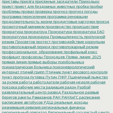
приставы
присяга
присяжные заседатели
Приходько
приют
приют для бездомных животных
пробка
пробки
проблемы
провал
проверка
прогноз
прогноз погоды
программа переселения
программа реновации
продолжительность жизни
продуктовые карточки
проезд
прожиточный минимум
производство
происшествие
прократура
прокуратруа
Прокуратура
прокуратура ЕАО
прокуратуура
прокураура
Промышленность
пропускной
режим
Просветов
протест
противодействие коррупции
противопожарный период
противопожарный режим
профессиональное_образование
профильный класс
профицит
профсоюзы
Проходцев
Пряма_линия_2025
прямая линия
прямые выборы
психбольница
психиатрическая больница
психоневрологический
интернат
птичий грипп
Птичник
пункт весового контроля
пункт пропуска
путевка
Путин
ПФР
Пшеничный
пьянство
за рулем
работа
работодатели
рабочая неделя
рабочая
поездка
рабочие места
радиация
радон
Разбой
развлекательный центр
развод
Раздольное
размыв
берегов
ракеты
Рамазанов
РАН
РАНХиГС
расписание
расписание автобусов
РДШ
реальные доходы
реанимация
ревизия
региональные финансы
региональный оператор
Региональный сосудистый центр