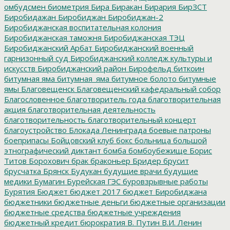
омбудсмен
биометрия
Бира
Биракан
Бирария
БирЗСТ
Биробидажан
Биробиджан
Биробиджан-2
Биробиджанская воспитательная колония
Биробиджанская таможня
Биробиджанская ТЭЦ
Биробиджанский Арбат
Биробиджанский военный
гарнизонный суд
Биробиджанский колледж культуры и
искусств
Биробиджанский район
Бирофельд
биткоин
битумная яма
битумная_яма
битумное болото
битумные
ямы
Благовещенск
Благовещенский кафедральный собор
Благословенное
благотворитель года
благотворительная
акция
благотворительная деятельность
благотворительность
благотворительный концерт
благоустройство
Блокада Ленинграда
боевые патроны
боеприпасы
Бойцовский клуб
бокс
больница
большой
этнографический диктант
бомба
бомбоубежище
Борис
Титов
Борохович
брак
браконьер
Бридер
брусит
брусчатка
Брянск
Будукан
будущие врачи
будущие
медики
Бумагин
Бурейская ГЭС
буровзрывные работы
Бурятия
Бюджет
бюджет 2017
бюджет Биробиджана
бюджетники
бюджетные деньги
бюджетные организации
бюджетные средства
бюджетные учреждения
бюджетный кредит
бюрократия
В. Путин
В.И. Ленин