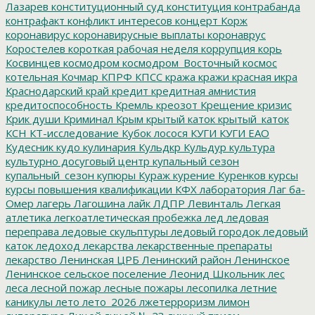
Лазарев
конституционный суд
конституция
контрабанда
контрафакт
конфликт интересов
концерт
Корж
коронавирус
коронавирусные выплаты
коронаврус
Коростелев
короткая рабочая неделя
коррупция
корь
Косвинцев
космодром
космодром_Восточный
космос
котельная
Кочмар
КПРФ
КПСС
кража
кражи
красная икра
Краснодарский край
кредит
кредитная амнистия
кредитоспособность
Кремль
креозот
Крещение
кризис
Крик души
Криминал
Крым
крытый каток
крытый_каток
КСН
КТ-исследование
Кубок лосося
КУГИ
КУГИ ЕАО
Кудесник
кудо
кулинария
Кульдкр
Кульдур
культура
культурно досуговый центр
купальный сезон
купальный_сезон
купюры
Кураж
курение
Куренков
курсы
курсы повышения квалификации
КФХ
лаборатория
Лаг ба-
Омер
лагерь
Лагошина
лайк
ЛДПР
Левинталь
Легкая
атлетика
легкоатлетическая пробежка
лед
ледовая
переправа
ледовые скульптуры
ледовый городок
ледовый
каток
ледоход
лекарства
лекарственные препараты
лекарство
Ленинская ЦРБ
Ленинский район
Ленинское
Ленинское сельское поселение
Леонид Школьник
лес
леса
лесной пожар
лесные пожары
лесопилка
летние
каникулы
лето
лето_2026
лжетерроризм
лимон