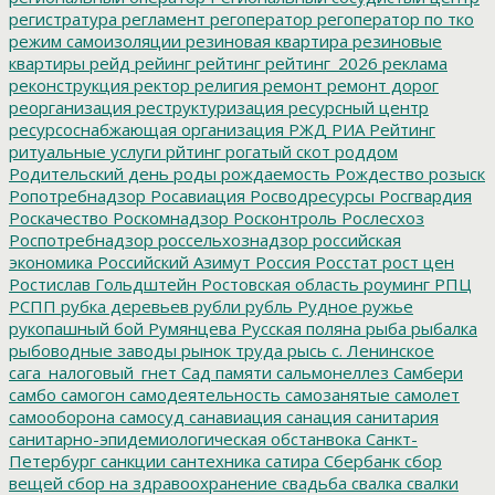
регистратура
регламент
регоператор
регоператор по тко
режим самоизоляции
резиновая квартира
резиновые
квартиры
рейд
рейинг
рейтинг
рейтинг_2026
реклама
реконструкция
ректор
религия
ремонт
ремонт дорог
реорганизация
реструктуризация
ресурсный центр
ресурсоснабжающая организация
РЖД
РИА Рейтинг
ритуальные услуги
рйтинг
рогатый скот
роддом
Родительский день
роды
рождаемость
Рождество
розыск
Ропотребнадзор
Росавиация
Росводресурсы
Росгвардия
Роскачество
Роскомнадзор
Росконтроль
Рослесхоз
Роспотребнадзор
россельхознадзор
российская
экономика
Российский Азимут
Россия
Росстат
рост цен
Ростислав Гольдштейн
Ростовская область
роуминг
РПЦ
РСПП
рубка деревьев
рубли
рубль
Рудное
ружье
рукопашный бой
Румянцева
Русская поляна
рыба
рыбалка
рыбоводные заводы
рынок труда
рысь
с. Ленинское
сага_налоговый_гнет
Сад памяти
сальмонеллез
Самбери
самбо
самогон
самодеятельность
самозанятые
самолет
самооборона
самосуд
санавиация
санация
санитария
санитарно-эпидемиологическая обстанвока
Санкт-
Петербург
санкции
сантехника
сатира
Сбербанк
сбор
вещей
сбор на здравоохранение
свадьба
свалка
свалки