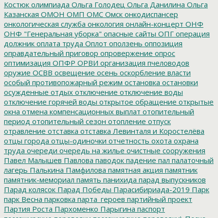
Костюк
олимпиада
Ольга Голодец
Ольга Данилина
Ольга
Казанская
ОМОН
ОМП
ОМС
Омск
онкодиспансер
онкологическая служба
онкология
онлайн-концерт
ОНФ
ОНФ "Генеральная уборка"
опасные сайты
ОПГ
операция
должник
оплата труда
Оплот
оползень
оппозиция
оправдательный приговор
опровержение
опрос
оптимизация
ОПФР
ОРВИ
организация пчеловодов
оружие
ОСВВ
освещение
осень
оскорбление власти
особый противопожарный режим
остановка
остановки
осужденные
отдых
отключение
отключение воды
отключение горячей воды
открытое обращение
открытые
окна
отмена компенсационных выплат
отопительный
период
отопительный сезон
отопление
отпуск
отравление
отставка
отставка Левинталя и Коростелёва
отцы города
отцы-одиночки
отчетность
охота
охрана
труда
очереди
очередь на жилье
очистные сооружения
Павел Малышев
Павлова
паводок
падение
пал
палаточный
лагерь
Палькина
Памфилова
памятная акция
памятник
памятник-мемориал
память
панихида
парад выпускников
Парад колясок
Парад Победы
Парасибириада-2019
Парк
парк Весна
парковка
парта_героев
партийный проект
Партия Роста
Пархоменко
Парыгина
паспорт