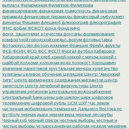
выплата
Филармония
Филиппов
Филиппова
финансирование
финансовая грамотность
финансовая
пирамида
финансовые пирамиды
финансовый омбудсмен
финансы
Фишман
флешмоб
флюорограф
флюорография
ФНС
фобия
ФОКОТ
фонд
Фонд кино
фонд_защитники_отечества
фонтаны
формирование
комфортной городской среды\
форум
фотовыставка
фотоискусство
фотохудожники
Франция
Фрейд
фрукты
ФСБ
ФСИН
ФСО
ФСС
ФССП
Фургал
футбол
Хабаровск
Хабаровский край
хлеб
хоккей
хоккей с мячом
хоккей с
шайбой
Холдоми
холодная вода
Холокост
Хорошавин
хранение наркотиков
хрустальная менора
хулиганство
хулиганы
целевое обучение
Целищев
Центр "Амурский
тигр"
центр временного содержания мигрантов
центр
занятости
Центр лечебной физкультуры
Центр
управления регионом
центральное водоснабжение
Центральный Банк
цены
цик
циклон
цирк
цифровое
телевидение
цифровой рубль
ЦСМ
ЦУР
Час земли
частичная мобилизация
Чемпионат Дальнего Востока по
футболу
черная дыра
черная икра
черные лесорубы
Черный куб
черный список
честные выборы
честные и
чистые выборы
четырехдневная рабочая неделя
чиновник