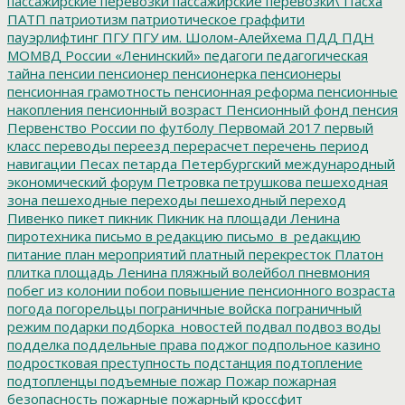
пассажирские перевозки
пассажирские перевозки\
Пасха
ПАТП
патриотизм
патриотическое граффити
пауэрлифтинг
ПГУ
ПГУ им. Шолом-Алейхема
ПДД
ПДН
МОМВД России «Ленинский»
педагоги
педагогическая
тайна
пенсии
пенсионер
пенсионерка
пенсионеры
пенсионная грамотность
пенсионная реформа
пенсионные
накопления
пенсионный возраст
Пенсионный фонд
пенсия
Первенство России по футболу
Первомай 2017
первый
класс
переводы
переезд
перерасчет
перечень
период
навигации
Песах
петарда
Петербургский международный
экономический форум
Петровка
петрушкова
пешеходная
зона
пешеходные переходы
пешеходный переход
Пивенко
пикет
пикник
Пикник на площади Ленина
пиротехника
письмо в редакцию
письмо_в_редакцию
питание
план мероприятий
платный перекресток
Платон
плитка
площадь Ленина
пляжный волейбол
пневмония
побег из колонии
побои
повышение пенсионного возраста
погода
погорельцы
пограничные войска
пограничный
режим
подарки
подборка_новостей
подвал
подвоз воды
подделка
поддельные права
поджог
подпольное казино
подростковая преступность
подстанция
подтопление
подтопленцы
подъемные
пожар
Пожар
пожарная
безопасность
пожарные
пожарный кроссфит