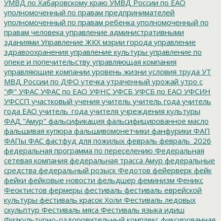
УМВД по Хабаровскому краю
УМВД России по ЕАО
уполномоченный по правам предпринимателей
уполномоченный по правам ребенка
уполномоченный по
правам человека
управление административными
зданиями
Управление ЖКХ мэрии города
управление
здравоохранения
управление культуры
управление по
опеке и попечительству
управляющая компания
управляющие компании
уровень жизни
условия труда
УТ
МВД России по ДФО
утечка
утраченный урожай
утро с
"@"
УФАС
УФАС по ЕАО
УФНС
УФСБ
УФСБ по ЕАО
УФСИН
УФССП
участковый
учения
учитель
учитель года
учитель
года ЕАО
учитель_года
учителя
учреждения культуры
ФАД "Амур"
фальсификация
фальсифицированное масло
фальшивая купюра
фальшивомонетчики
фанфурики
ФАП
ФАПы
ФАС
фастфуд для пожилых
февраль
февраль_2026
федеральная программа по переселению
Федеральная
сетевая компания
федеральная трасса Амур
федеральные
средства
федеральный розыск
Федотов
фейерверк
фейк
фейки
фейковые новости
фельдшер
феминизм
Феникс
Феоктистов
фермеры
фестиваль
фестиваль еврейской
культуры
фестиваль красок Холи
Фестиваль ледовых
скульптур
Фестиваль мяса
Фестиваль языка идиш
Физкультурно-оздоровительный комплекс
фиксированная