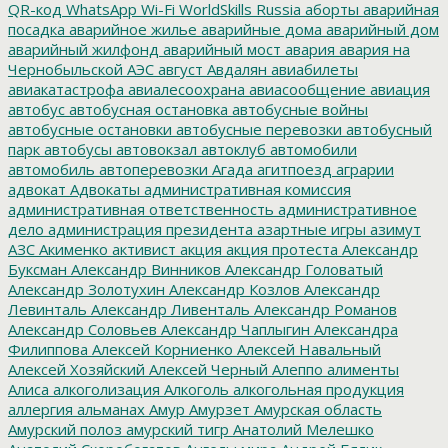
QR-код
WhatsApp
Wi-Fi
WorldSkills Russia
аборты
аварийная
посадка
аварийное жилье
аварийные дома
аварийный дом
аварийный жилфонд
аварийный мост
авария
авария на
Чернобыльской АЭС
август
Авдалян
авиабилеты
авиакатастрофа
авиалесоохрана
авиасообщение
авиация
автобус
автобусная остановка
автобусные войны
автобусные остановки
автобусные перевозки
автобусный
парк
автобусы
автовокзал
автоклуб
автомобили
автомобиль
автоперевозки
Агада
агитпоезд
аграрии
адвокат
Адвокаты
административная комиссия
административная ответственность
административное
дело
администрация президента
азартные игры
азимут
АЗС
Акименко
активист
акция
акция протеста
Александр
Буксман
Александр Винников
Александр Головатый
Александр Золотухин
Александр Козлов
Александр
Левинталь
Александр Ливенталь
Александр Романов
Александр Соловьев
Александр Чаплыгин
Александра
Филиппова
Алексей Корниенко
Алексей Навальный
Алексей Хозяйский
Алексей Черный
Алеппо
алименты
Алиса
алкоголизация
Алкоголь
алкогольная продукция
аллергия
альманах
Амур
Амурзет
Амурская область
Амурский полоз
амурский тигр
Анатолий Мелешко