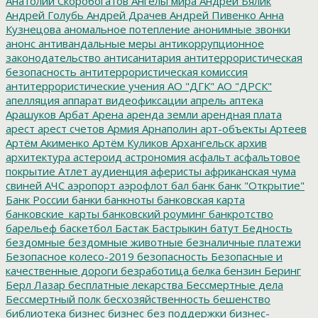
Анатолий Скоробогатов
Ангелы мира
Андрей Бялик
Андрей Голубь
Андрей Драчев
Андрей Пивенко
Анна
Кузнецова
аномальное потепление
анонимные звонки
анонс
антивандальные меры
антикоррупционное
законодательство
антисанитария
антитеррористическая
безопасность
антитеррористическая комиссия
антитеррористические учения
АО "ДГК"
АО "ДРСК"
апелляция
аппарат видеофиксации
апрель
аптека
Арашуков
Арбат
Арена
аренда земли
арендная плата
арест
арест счетов
Армия
Арнаполин
арт-объекты
Артеев
Артём Акименко
Артём Куликов
Архангельск
архив
архитектура
астероид
астрономия
асфальт
асфальтовое
покрытие
Атлет
аудиенция
аферисты
африканская чума
свиней
АЧС
аэропорт
аэрофлот
бал
банк
банк "Открытие"
Банк России
банки
банкноты
банковская карта
банковские_карты
банковский роуминг
банкротство
барельеф
баскетбол
Бастак
Бастрыкин
батут
Бедность
бездомные
бездомные животные
безналичные платежи
Безопасное колесо-2019
безопасность
Безопасные и
качественные дороги
безработица
белка
бензин
Беринг
Берл Лазар
бесплатные лекарства
Бессмертные дела
Бессмертный полк
бесхозяйственность
бешенство
библиотека
бизнес
бизнес без поддержки
бизнес-