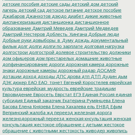
детские пособия
детские сады
детский дом
детский
лагерь
детский сад
детское питание
детское пособие
Джабаров
Джанхотов
дзюдо
диабет
дикие животные
диспансеризация
дистанционка
дистанционное
образование
Дмитрий Меведев
Дмитрий Медведев
Дмитрий Нестеров
Доблесть_Хингана
Добрые люди
Добрые руки
довыборы_в_Думу
дождь
документальный
фильм
долг
долги
долги по зарплате
долговая нагрузка
долгострои
долгострой
долевое строительство
должники
дом офицеров
дом престарелых
домашние животные
допфинансирование
дороги
дорожная камера
дорожные
знаки
дорожные камеры
дорожный радар
ДОСААФ
дотации
доход
доходы
ДПС
дрова
дтп
ДТП
Дудин
дым
ДЭК
дюкер
ЕАО
ЕАО_тонет
Евгений Коростелев
еврейская
культура
еврейская_мудрость
еврейские традиции
Евровидение
Евросеть
Еврстат
ЕГЭ
Единая Россия
единая
субсидия
Единый заказчик
Екатерина Румянцева
Елена
Басова
Елена Князева
Елена Хахалева
ель
ЕНВД
Ефим
Вепринский
жалоба
жд переезд
железная дорога
железнодорожный переезд
женская кнсультация
женская
консультация
жестокое обращение с детьми
жестокое
обращение с животными
жестокость
живодер
живопись