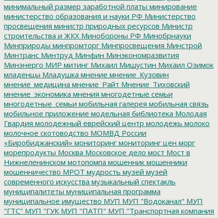
минимальный размер заработной платы
минирование
министерство образования и науки РФ
Министерство
просвещения
министр природных ресурсов
Министр
строительства и ЖКХ
Минобороны РФ
Минобрнауки
Минприроды
минпромторг
Минпросвещения
Минстрой
Минтранс
Минтруд
Минфин
Минэкономразвития
Минэнерго
МИР
митинг
Михаил Мишустин
Михаил Озимок
младенцы
Младушка
мнение
мнение_Кузовин
мнение_медицина
мнение_Райт
Мнение_Тиховский
мнение_экономика
мнения
многодетные семьи
многодетные_семьи
мобильная галерея
мобильная связь
мобильное приложение
модельная библиотека
Молодая
Гвардия
молодежный еврейский центр
молодежь
молоко
молочное скотоводство
МОМВД России
«Биробиджанский»
мониторинг
мониторинг цен
морг
морепродукты
Москва
Московское дело
мост
Мост в
Нижнеленинском
мотопомпа
мошенник
мошенники
мошенничество
МРОТ
мудрость
музей
музей
современного искусства
музыкальный спектакль
муниципалитеты
муниципальная программа
муниципальное имущество
МУП
МУП "Водоканал"
МУП
"ГТС"
МУП "ГУК
МУП "ПАТП"
МУП "Транспортная компания