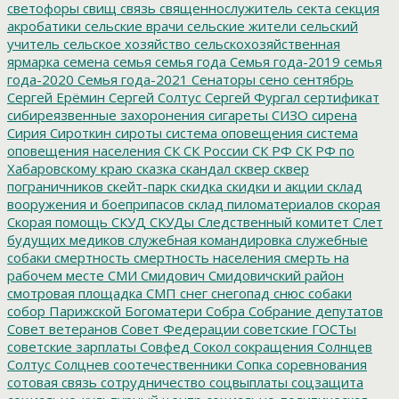
светофоры
свищ
связь
священнослужитель
секта
секция
акробатики
сельские врачи
сельские жители
сельский
учитель
сельское хозяйство
сельскохозяйственная
ярмарка
семена
семья
семья года
Семья года-2019
семья
года-2020
Семья года-2021
Сенаторы
сено
сентябрь
Сергей Ерёмин
Сергей Солтус
Сергей Фургал
сертификат
сибиреязвенные захоронения
сигареты
СИЗО
сирена
Сирия
Сироткин
сироты
система оповещения
система
оповещения населения
СК
СК России
СК РФ
СК РФ по
Хабаровскому краю
сказка
скандал
сквер
сквер
пограничников
скейт-парк
скидка
скидки и акции
склад
вооружения и боеприпасов
склад пиломатериалов
скорая
Скорая помощь
СКУД
СКУДы
Следственный комитет
Слет
будущих медиков
служебная командировка
служебные
собаки
смертность
смертность населения
смерть на
рабочем месте
СМИ
Смидович
Смидовичский район
смотровая площадка
СМП
снег
снегопад
снюс
собаки
собор Парижской Богоматери
Собра
Собрание депутатов
Совет ветеранов
Совет Федерации
советские ГОСТы
советские зарплаты
Совфед
Сокол
сокращения
Солнцев
Солтус
Солцнев
соотечественники
Сопка
соревнования
сотовая связь
сотрудничество
соцвыплаты
соцзащита