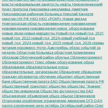
власти
неформальная занятость
нефть
Нижнеленинский
пункт пропуска
Николаевка
николаевка_памятник
Николаевская районная больница
Николай Канделя
никотин
НК РФ
НКО
НКО «РОКР»
Новая звезда
Новгородская область
нововвведение
нововведение
нововведениея
нововведения
новое_оборудование
новые люди
новые маршруты
Новый год
новый год_2021
новый год_2022
новый год_2024
новый учебный год
новый_год_2024
новый_год_2025
новый_год_2026
нормы
питания
норовирус
Нотр-Дам
ноябрь
обзор событий за
неделю
Областная больница
областная поликлиника
облздрав
Облученский район
облучье
Облэнергоремонт
Облэнергоремонт Плюс
обман
оборудование
образ
образование
образовательные курсы
образовательные_организации
Обращение
обращения
граждан
обсерватор
обучение
общепит
общественная
баня
общественная палата ЕАО
Общественная палата РФ
общественный транспорт
общество
общество "Знание"
общество инвалидов
Общество фотоискусства ЕАО
объединение
объявления
обыск
обыски
Овчинников
Огородова
ограбление
ограничение движения
ОГЭ
ОДН
ожоги
озеленение
окно
октябрь
Октябрьский район
Олег