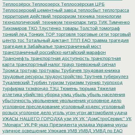
Теплоозёрск
Теплоозерск
Теплоозёрская ЦРБ
Теплоозерский цементный завод
теплосбыт
теплотрасса
территория действий
терроризм
техника
технологии
технологический_техникум
технопарк
тигр
ТИК
Тимченко
Тихомиров
ТКО
Тлустенко
товары
Толстой
томограф
тонкий лед
Тонких
ТОР
торговля
торговые сети
торговый
центр
тос
Тотальный диктант
ТПП ЕАО
травма
трагедия
трагедия в Забайкалье
трансграничный мост
трансграничный российско-китайский марафон
Транснефть
транспортная доступность
транспортная
карта
транспортный налог
траур
тревожный сигнал
Тромса
тротуар
тротуары
Трубачев
трудовая книжка
трудовые ресурсы
трудоустройство
Трутнев
туберкулез
Тукалевский
Турбин
туризм
туризмм
турнир
турпоход
турфирма
тхэквондо
ТЭЦ
Тюмень
тюрьма
Тяжелая
атлетика
убийство
уборка улиц
убыль
убыль населения
убыточность
увольнение
увольнения
уголовное дело
уголовное преследование
уголовный кодекс
уголовный
розыск
уголоное дело
уголь
угон
угон автомобиля
удача
УЖАСЫ НАШЕГО ГОРОДКА
узи
УК
УК "ДомСтроСервис"
УК
"Монарх"
УК РФ
указ Президента
укладка
Украина
укусы
уличное освещение
Улюкаев
УМВ
УМВД
УМВД по ЕАО