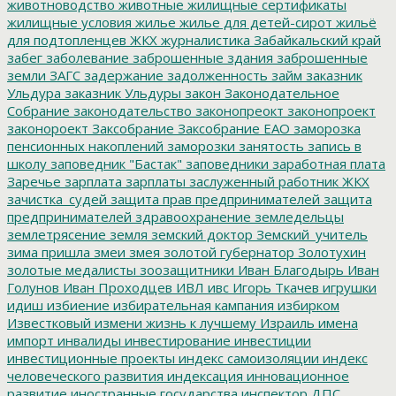
животноводство
животные
жилищные сертификаты
жилищные условия
жилье
жилье для детей-сирот
жильё
для подтопленцев
ЖКХ
журналистика
Забайкальский край
забег
заболевание
заброшенные здания
заброшенные
земли
ЗАГС
задержание
задолженность
займ
заказник
Ульдура
заказник Ульдуры
закон
Законодательное
Собрание
законодательство
законопреокт
законопроект
законороект
Заксобрание
Заксобрание ЕАО
заморозка
пенсионных накоплений
заморозки
занятость
запись в
школу
заповедник "Бастак"
заповедники
заработная плата
Заречье
зарплата
зарплаты
заслуженный работник ЖКХ
зачистка_судей
защита прав предпринимателей
защита
предпринимателей
здравоохранение
земледельцы
землетрясение
земля
земский доктор
Земский_учитель
зима пришла
змеи
змея
золотой губернатор
Золотухин
золотые медалисты
зоозащитники
Иван Благодырь
Иван
Голунов
Иван Проходцев
ИВЛ
ивс
Игорь Ткачев
игрушки
идиш
избиение
избирательная кампания
избирком
Известковый
измени жизнь к лучшему
Израиль
имена
импорт
инвалиды
инвестирование
инвестиции
инвестиционные проекты
индекс самоизоляции
индекс
человеческого развития
индексация
инновационное
развитие
иностранные государства
инспектор ДПС