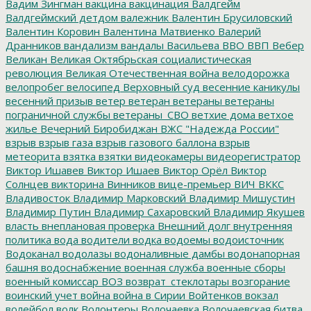
Вадим Зингман
вакцина
вакцинация
Валдгейм
Валдгеймский детдом
валежник
Валентин Брусиловский
Валентин Коровин
Валентина Матвиенко
Валерий
Дранников
вандализм
вандалы
Васильева
ВВО
ВВП
Вебер
Великан
Великая Октябрьская социалистическая
революция
Великая Отечественная война
велодорожка
велопробег
велосипед
Верховный суд
весенние каникулы
весенний призыв
ветер
ветеран
ветераны
ветераны
пограничной службы
ветераны_СВО
ветхие дома
ветхое
жилье
Вечерний Биробиджан
ВЖС "Надежда России"
взрыв
взрыв газа
взрыв газового баллона
взрыв
метеорита
взятка
взятки
видеокамеры
видеорегистратор
Виктор Ишавев
Виктор Ишаев
Виктор Орёл
Виктор
Солнцев
викторина
Винников
вице-премьер
ВИЧ
ВККС
Владивосток
Владимир Марковский
Владимир Мишустин
Владимир Путин
Владимир Сахаровский
Владимир Якушев
власть
внеплановая проверка
Внешний долг
внутренняя
политика
вода
водители
водка
водоемы
водоисточник
Водоканал
водолазы
водоналивные дамбы
водонапорная
башня
водоснабжение
военная служба
военные сборы
военный комиссар
ВОЗ
возврат_стеклотары
возгорание
воинский учет
война
война в Сирии
Войтенков
вокзал
волейбол
волк
Волонтеры
Волочаевка
Волочаевская битва