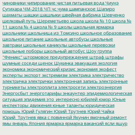
чиновники
чипирование
чистая питьевая вода
Чиунэ
Сугихара
ЧМ-2018
ЧП
чс
чума
шампанское
Шапиро
шахматы
шашки
шашлыки
швейная фабрика
Шевченко
шелковый путь
Шереметьево
школа
школа № 10
школа №
11
школа № 4
школа № 9
школы
школьная ярмарка
школьники
школьница из Томсино
школьное образование
школьное питание
школьные автобусы
школьные
завтраки
школьные каникулы
школьные перевозки
школьные поборы
школьный автобус
Шоу группа
"Феникс"
штормовое предупреждение
штраф
штрафы
шумные соседи
щенок
Щукинка
эвакуация
экология
экономика
экономический кризис
экономия
экофест
эксперты
экспорт
экстремизм
электрика
электричество
электричка
электрички
электронная запись
электронные
турникеты
электроплита
электросети
электроэнергия
Энергосбыт
энерготарифы
энкаунтер
эпидемиологическая
ситуация
эпидемия
это_интересно
юбилей
юмор
Юные
инспекторы движения
юные таланты
юридическая
помощь
Юрий Гулягин
Юрий Трутнев
Юрий Чайка
Юрий_Трутнев
явка с повинной
Якунин
ямочный ремонт
ямы
январь
Япония
ярмарка
ярмарка вакансий
ясли
ящур