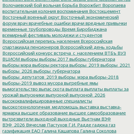
Волочаевский бой
вольная борьба
Ворожбит
Воропаева
воспитательная колония
воспоминания
Востокцемент
Восточный военный округ
Восточный экономический
форум
врач
врачебные ошибки
врачи
вредные привычки
временные трубопроводы
Время Биробиджана
всемирный фестиваль молодежи и студентов
Всероссийская перепись населения
Всероссийская
спартакиада пенсионеров
Всероссийский день ходьбы
Всероссийский конкурс
встреча_с_населением
ВТБъ
ВУЗ
ВЦИОМ
выборы
выборы 2017
выборы губернатора
выборы мэра
выборы ректора
выборы_2019
выборы_2021
выборы_2026
выборы_губернатора
выборы_депутатов_2019
выборы_мэра
выборы-2018
выборы-2019
вывоз мусора
выгребные ямы
вымогательство
выпас скота
выплата
выплаты
выплаты за
урожай
выпускники
выпускной
выпускной_2026
высококвалифицированные специалисты
высокотехнологичная_медпомощь
выставка
выставка-
ярмарка
высшее образование
высшее самообразование
вытрезвители
выходной
выходные
Вьетнам
ВЭФ
ВЭФ_2026
Вячеслав Пастухов
Г.И. Радде
гадюка
газ
газификация ЕАО
Галина Кашапова
Галина Соколова