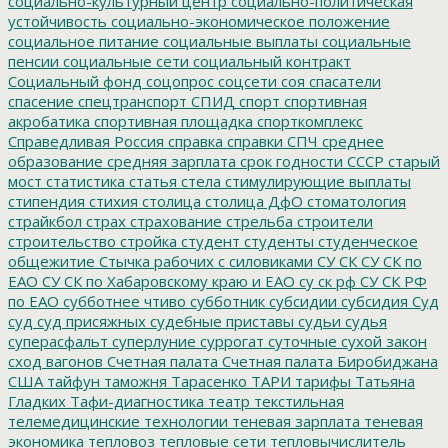
социально-культурный центр
социально-политическая
устойчивость
социально-экономическое положение
социальное питание
социальные выплаты
социальные
пенсии
социальные сети
социальный контракт
Социальный фонд
соцопрос
соцсети
соя
спасатели
спасение
спецтранспорт
СПИД
спорт
спортивная
акробатика
спортивная площадка
спорткомплекс
Справедливая Россия
справка
справки
СПЧ
среднее
образование
средняя зарплата
срок годности
СССР
старый
мост
статистика
статья
стела
стимулирующие выплаты
стипендия
стихия
столица
столица ДфО
стоматология
страйкбол
страх
страхование
стрельба
строители
строительство
стройка
студент
студенты
студенческое
общежитие
Стычка рабочих с силовиками
СУ СК
СУ СК по
ЕАО
СУ СК по Хабаровскому краю и ЕАО
су ск рф
СУ СК РФ
по ЕАО
субботнее чтиво
субботник
субсидии
субсидия
Суд
суд
суд присяжных
судебные приставы
судьи
судья
суперасфальт
суперлуние
суррогат
суточные
сухой закон
сход вагонов
Счетная палата
Счетная палата Биробиджана
США
тайфун
таможня
Тарасенко
ТАРИ
тарифы
Татьяна
Гладких
Тафи-диагностика
театр
текстильная
телемедицинские технологии
теневая зарплата
теневая
экономика
тепловоз
тепловые сети
тепловычислитель