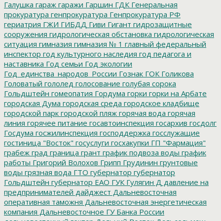
Галушка
гараж
гаражи
Гаршин
ГДК
Генеральная
прокуратура
генпрокуратура
Генпрокуратура РФ
гериатрия
ГЖИ
ГИБДД
Гиви
Гигант
гидрозащитные
сооружения
гидрологическая обстановка
гидрологическая
ситуация
гимназия
гимназия № 1
главный федеральный
инспектор
год культурного наследия
год педагога и
наставника
Год семьи
Год экологии
Год_единства_народов_России
Гознак
ГОК
Голикова
Головатый
гололед
голосование
голубая сорока
Гольдштейн
гомеопатия
Гордума
горки
горки на Арбате
городская Дума
городская среда
городское кладбище
городской парк
городской пляж
горячая вода
горячая
линия
горячее питание
госавтоинспекция
госархив
госдолг
Госдума
госжилинспекция
господдержка
госслужащие
гостиница "Восток"
госуслуги
госхакупки
ГП "Фармация"
грабеж
град
граница
грант
график подвоза воды
график
работы
Григорий Волохов
Грипп
Грудинин
грунтовые
воды
грязная вода
ГТО
губернатор
губернатор
Гольдштейн
губернатор ЕАО
ГУК
Гулягин
Д
давление на
предпринимателей
дайджест
Дальневосточная
оперативная таможня
Дальневосточная энергетическая
компания
Дальневосточное ГУ Банка России