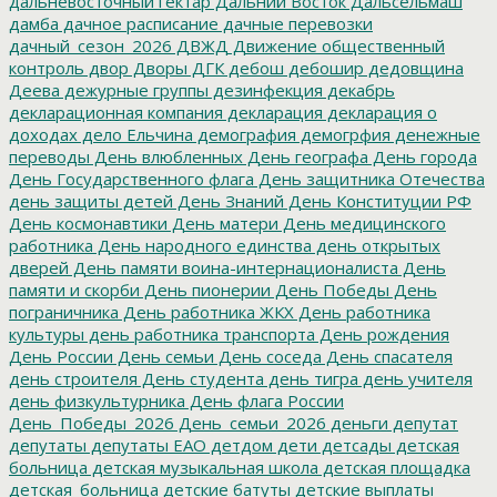
дальневосточный гектар
Дальний Восток
Дальсельмаш
дамба
дачное расписание
дачные перевозки
дачный_сезон_2026
ДВЖД
Движение общественный
контроль
двор
Дворы
ДГК
дебош
дебошир
дедовщина
Деева
дежурные группы
дезинфекция
декабрь
декларационная компания
декларация
декларация о
доходах
дело Ельчина
демография
демогрфия
денежные
переводы
День влюбленных
День географа
День города
День Государственного флага
День защитника Отечества
день защиты детей
День Знаний
День Конституции РФ
День космонавтики
День матери
День медицинского
работника
День народного единства
день открытых
дверей
День памяти воина-интернационалиста
День
памяти и скорби
День пионерии
День Победы
День
пограничника
День работника ЖКХ
День работника
культуры
день работника транспорта
День рождения
День России
День семьи
День соседа
День спасателя
день строителя
День студента
день тигра
день учителя
день физкультурника
День флага России
День_Победы_2026
День_семьи_2026
деньги
депутат
депутаты
депутаты ЕАО
детдом
дети
детсады
детская
больница
детская музыкальная школа
детская площадка
детская_больница
детские батуты
детские выплаты