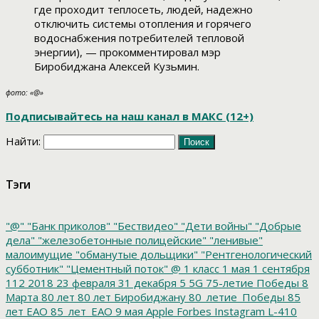
где проходит теплосеть, людей, надежно
отключить системы отопления и горячего
водоснабжения потребителей тепловой
энергии), — прокомментировал мэр
Биробиджана Алексей Кузьмин.
фото: «@»
Подписывайтесь на наш канал в МАКС (12+)
Найти:
Тэги
"@"
"Банк приколов"
"Бествидео"
"Дети войны"
"Добрые
дела"
"железобетонные полицейские"
"ленивые"
малоимущие
"обманутые дольщики"
"Рентгенологический
субботник"
"Цементный поток"
@
1 класс
1 мая
1 сентября
112
2018
23 февраля
31 декабря
5
5G
75-летие Победы
8
Марта
80 лет
80 лет Биробиджану
80_летие_Победы
85
лет ЕАО
85_лет_ЕАО
9 мая
Apple
Forbes
Instagram
L-410