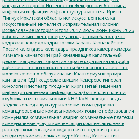
инсульт
интервью
Интернет
инфекционная больница
инфекция
инфляция
инфраструктура
ипотека
Ирина
Пинчук
Иркутская область
иск
искусственная елка
искусственный_интеллект
исправительная колония
исследование
история
Итоги-2017
июль
июнь
июнь_2026
кабель линии электропередачи
кадетский бал
кадеты
кадровая чехарда
кадры
казаки
Казань
Казначейство
России
календарь
календарь праздников
камера
камеры
Камчатка
Камчатский край
канализация
капитальный
ремонт
капремонт
карантин
карате
каратин
катастрофа
кафе
качество жизни
качество и безопасность
качество
молока
качество обслуживания
Кванториум
квартиры
квитанция
КДН
кедровые шишки
Кемерово
кинозал
кинологи
кинотеатр "Родина"
Кирга
китай
кишечная
инфекция
кишечная_инфекция
кладбище
клещ
клещи
клубника
книга памяти
книги
КНР
КоАП
ковид-сводка
Кодекс
колледж культуры
колония
командировка
командировочные
комары
комиссия
комитет образования
коммуналка
коммунальная авария
коммунальные платежи
коммунальные услуги
компенсации
компенсационные
расходы
компенсация
комфортная городская среда
кондитерские изделия
конкурс
Конрад
Константин