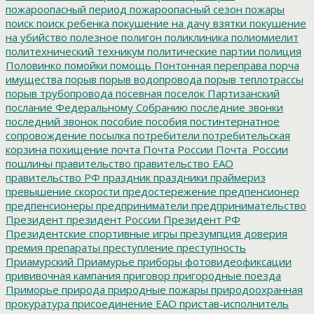
пожароопасный период
пожароопасный сезон
пожары
поиск
поиск ребенка
покушение на дачу взятки
покушение
на убийство
полезное
полигон
поликлиника
полиомиелит
политехнический техникум
политические партии
полиция
Половинко
помойки
помощь
Понтонная переправа
порча
имущества
порыв
порыв водопровода
порыв теплотрассы
порыв трубопровода
посевная
поселок Партизанский
послание Федеральному Собранию
последние звонки
последний звонок
пособие
пособия
постинтернатное
сопровождение
посылка
потребители
потребительская
корзина
похищение
почта
Почта России
Почта_России
пошлины
правительство
правительство ЕАО
правительство РФ
праздник
праздники
праймериз
превышение скорости
предостережение
предпенсионер
предпенсионеры
предприниматели
предпринимательство
Президент
президент России
Президент РФ
Президентские спортивные игры
презумпция доверия
премия
препараты
преступление
преступность
Приамурский
Приамурье
приборы фотовидеофиксации
прививочная кампания
приговор
пригородные поезда
Приморье
природа
природные пожары
природоохранная
прокуратура
присоединение ЕАО
пристав-исполнитель