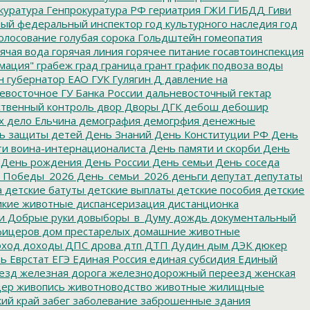
куратура
Генпрокуратура РФ
гериатрия
ГЖИ
ГИБДД
Гиви
ный федеральный инспектор
год культурного наследия
год
олосование
голубая сорока
Гольдштейн
гомеопатия
ячая вода
горячая линия
горячее питание
госавтоинспекция
мация"
грабеж
град
граница
грант
график подвоза воды
н
губернатор ЕАО
ГУК
Гулягин
Д
давление на
восточное ГУ Банка России
дальневосточный гектар
твенный контроль
двор
Дворы
ДГК
дебош
дебошир
х
дело Ельчина
демография
демогрфия
денежные
ь защиты детей
День Знаний
День Конституции РФ
День
и воина-интернационалиста
День памяти и скорби
День
День рождения
День России
День семьи
День соседа
_Победы_2026
День_семьи_2026
деньги
депутат
депутаты
а
детские батуты
детские выплаты
детские пособия
детские
кие животные
диспансеризация
дистанционка
и
Добрые руки
довыборы_в_Думу
дождь
документальный
фицеров
дом престарелых
домашние животные
ход
доходы
ДПС
дрова
дтп
ДТП
Дудин
дым
ДЭК
дюкер
ть
Еврстат
ЕГЭ
Единая Россия
единая субсидия
Единый
езд
железная дорога
железнодорожный переезд
женская
дер
живопись
животноводство
животные
жилищные
ий край
забег
заболевание
заброшенные здания