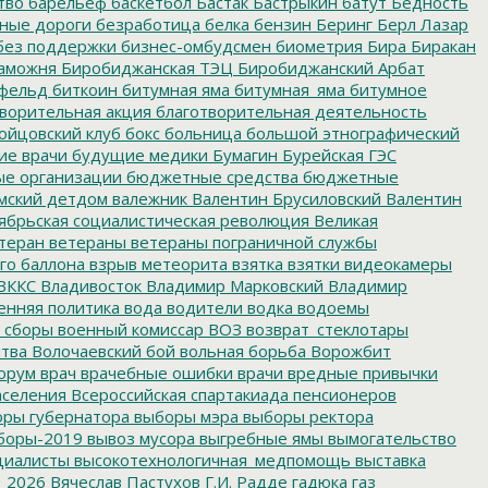
тво
барельеф
баскетбол
Бастак
Бастрыкин
батут
Бедность
нные дороги
безработица
белка
бензин
Беринг
Берл Лазар
без поддержки
бизнес-омбудсмен
биометрия
Бира
Биракан
аможня
Биробиджанская ТЭЦ
Биробиджанский Арбат
фельд
биткоин
битумная яма
битумная_яма
битумное
ворительная акция
благотворительная деятельность
ойцовский клуб
бокс
больница
большой этнографический
е врачи
будущие медики
Бумагин
Бурейская ГЭС
е организации
бюджетные средства
бюджетные
мский детдом
валежник
Валентин Брусиловский
Валентин
ябрьская социалистическая революция
Великая
теран
ветераны
ветераны пограничной службы
го баллона
взрыв метеорита
взятка
взятки
видеокамеры
ВККС
Владивосток
Владимир Марковский
Владимир
енняя политика
вода
водители
водка
водоемы
 сборы
военный комиссар
ВОЗ
возврат_стеклотары
итва
Волочаевский бой
вольная борьба
Ворожбит
орум
врач
врачебные ошибки
врачи
вредные привычки
аселения
Всероссийская спартакиада пенсионеров
ры губернатора
выборы мэра
выборы ректора
боры-2019
вывоз мусора
выгребные ямы
вымогательство
циалисты
высокотехнологичная_медпомощь
выставка
_2026
Вячеслав Пастухов
Г.И. Радде
гадюка
газ