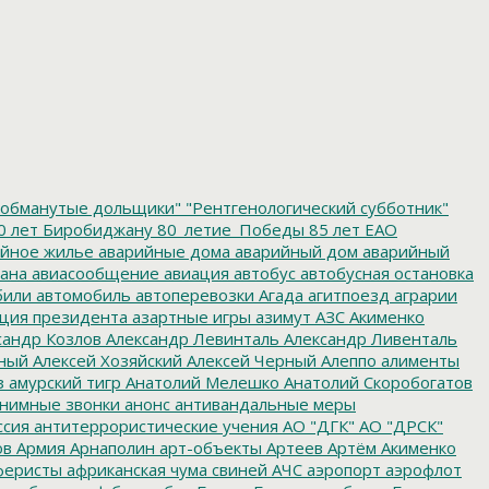
обманутые дольщики"
"Рентгенологический субботник"
0 лет Биробиджану
80_летие_Победы
85 лет ЕАО
йное жилье
аварийные дома
аварийный дом
аварийный
ана
авиасообщение
авиация
автобус
автобусная остановка
били
автомобиль
автоперевозки
Агада
агитпоезд
аграрии
ция президента
азартные игры
азимут
АЗС
Акименко
сандр Козлов
Александр Левинталь
Александр Ливенталь
ный
Алексей Хозяйский
Алексей Черный
Алеппо
алименты
з
амурский тигр
Анатолий Мелешко
Анатолий Скоробогатов
нимные звонки
анонс
антивандальные меры
ссия
антитеррористические учения
АО "ДГК"
АО "ДРСК"
ов
Армия
Арнаполин
арт-объекты
Артеев
Артём Акименко
еристы
африканская чума свиней
АЧС
аэропорт
аэрофлот