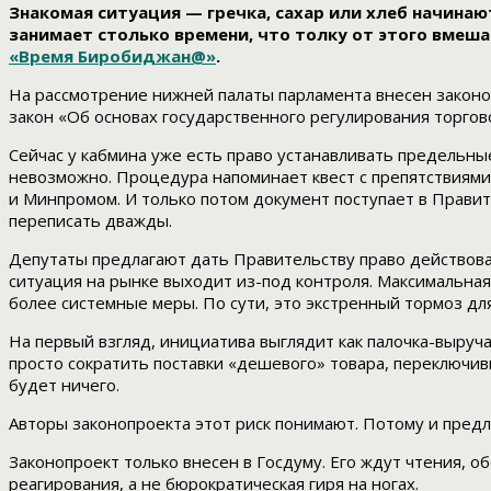
Знакомая ситуация — гречка, сахар или хлеб начинаю
занимает столько времени, что толку от этого вмеша
«Время Биробиджан@»
.
На рассмотрение нижней палаты парламента внесен законоп
закон «Об основах государственного регулирования торго
Сейчас у кабмина уже есть право устанавливать предельны
невозможно. Процедура напоминает квест с препятствиями:
и Минпромом. И только потом документ поступает в Правител
переписать дважды.
Депутаты предлагают дать Правительству право действова
ситуация на рынке выходит из-под контроля. Максимальная
более системные меры. По сути, это экстренный тормоз для
На первый взгляд, инициатива выглядит как палочка-выруч
просто сократить поставки «дешевого» товара, переключив
будет ничего.
Авторы законопроекта этот риск понимают. Потому и предл
Законопроект только внесен в Госдуму. Его ждут чтения, о
реагирования, а не бюрократическая гиря на ногах.