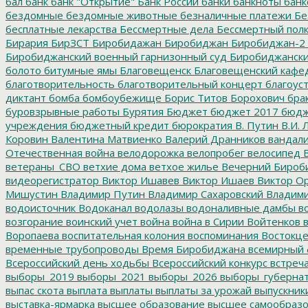
бал
банк
банк "Открытие"
Банк России
банки
банкноты
банк
бездомные
бездомные животные
безналичные платежи
Бе
бесплатные лекарства
Бессмертные дела
Бессмертный пол
Бирария
БирЗСТ
Биробидажан
Биробиджан
Биробиджан-2
Биробиджанский военный гарнизонный суд
Биробиджанский
болото
битумные ямы
Благовещенск
Благовещенский кафе
благотворительность
благотворительный концерт
благоус
диктант
бомба
бомбоубежище
Борис Титов
Борохович
бра
буровзрывные работы
Бурятия
Бюджет
бюджет 2017
бюдж
учреждения
бюджетный кредит
бюрократия
В. Путин
В.И. 
Коровин
Валентина Матвиенко
Валерий Дранников
вандал
Отечественная война
велодорожка
велопробег
велосипед
В
ветераны_СВО
ветхие дома
ветхое жилье
Вечерний Бироб
видеорегистратор
Виктор Ишавев
Виктор Ишаев
Виктор О
Мишустин
Владимир Путин
Владимир Сахаровский
Владими
водоисточник
Водоканал
водолазы
водоналивные дамбы
во
возгорание
воинский учет
война
война в Сирии
Войтенков
в
Воропаева
воспитательная колония
воспоминания
Востокц
временные трубопроводы
Время Биробиджана
всемирный 
Всероссийский день ходьбы
Всероссийский конкурс
встреч
выборы_2019
выборы_2021
выборы_2026
выборы_губерна
выпас скота
выплата
выплаты
выплаты за урожай
выпускник
выставка-ярмарка
высшее образование
высшее самообразо