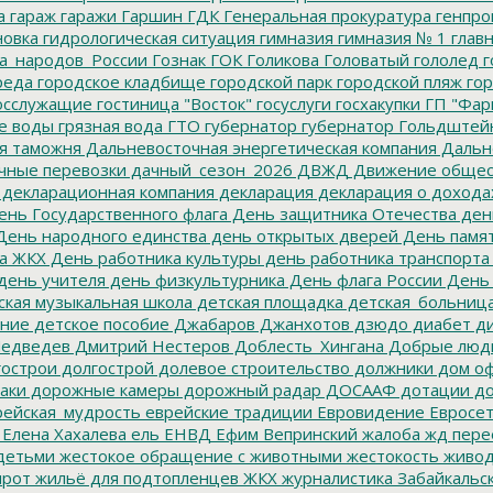
а
гараж
гаражи
Гаршин
ГДК
Генеральная прокуратура
генпро
новка
гидрологическая ситуация
гимназия
гимназия № 1
глав
а_народов_России
Гознак
ГОК
Голикова
Головатый
гололед
г
реда
городское кладбище
городской парк
городской пляж
гор
осслужащие
гостиница "Восток"
госуслуги
госхакупки
ГП "Фар
е воды
грязная вода
ГТО
губернатор
губернатор Гольдштей
я таможня
Дальневосточная энергетическая компания
Дальне
чные перевозки
дачный_сезон_2026
ДВЖД
Движение общес
декларационная компания
декларация
декларация о дохода
нь Государственного флага
День защитника Отечества
ден
ень народного единства
день открытых дверей
День памят
а ЖКХ
День работника культуры
день работника транспорта
день учителя
день физкультурника
День флага России
День
ская музыкальная школа
детская площадка
детская_больниц
ание
детское пособие
Джабаров
Джанхотов
дзюдо
диабет
ди
едведев
Дмитрий Нестеров
Доблесть_Хингана
Добрые люд
острои
долгострой
долевое строительство
должники
дом о
аки
дорожные камеры
дорожный радар
ДОСААФ
дотации
до
ейская_мудрость
еврейские традиции
Евровидение
Евросе
Елена Хахалева
ель
ЕНВД
Ефим Вепринский
жалоба
жд пере
детьми
жестокое обращение с животными
жестокость
живо
ирот
жильё для подтопленцев
ЖКХ
журналистика
Забайкальск