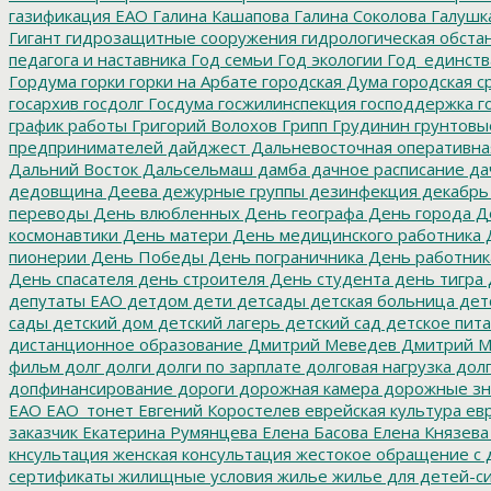
газификация ЕАО
Галина Кашапова
Галина Соколова
Галушк
Гигант
гидрозащитные сооружения
гидрологическая обста
педагога и наставника
Год семьи
Год экологии
Год_единств
Гордума
горки
горки на Арбате
городская Дума
городская с
госархив
госдолг
Госдума
госжилинспекция
господдержка
г
график работы
Григорий Волохов
Грипп
Грудинин
грунтовы
предпринимателей
дайджест
Дальневосточная оперативна
Дальний Восток
Дальсельмаш
дамба
дачное расписание
да
дедовщина
Деева
дежурные группы
дезинфекция
декабрь
переводы
День влюбленных
День географа
День города
Де
космонавтики
День матери
День медицинского работника
Д
пионерии
День Победы
День пограничника
День работник
День спасателя
день строителя
День студента
день тигра
депутаты ЕАО
детдом
дети
детсады
детская больница
дет
сады
детский дом
детский лагерь
детский сад
детское пит
дистанционное образование
Дмитрий Меведев
Дмитрий М
фильм
долг
долги
долги по зарплате
долговая нагрузка
долг
допфинансирование
дороги
дорожная камера
дорожные зн
ЕАО
ЕАО_тонет
Евгений Коростелев
еврейская культура
евр
заказчик
Екатерина Румянцева
Елена Басова
Елена Князева
кнсультация
женская консультация
жестокое обращение с 
сертификаты
жилищные условия
жилье
жилье для детей-с