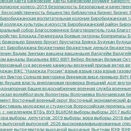
овская карта
банковские_карты
банковский роуминг
банкротс
зопасное колесо-2019
безопасность
Безопасные и качестве
к
бесхозяйственность
бешенство
библиотека
бизнес
бизнес 
Биробиджанская воспитательная колония
Биробиджанская т
 колледж культуры и искусств
Биробиджанский район
Биро
дральный собор
Благословенное
благотворитель года
благот
тройство
Блокада Ленинграда
боевые патроны
боеприпасы
Б
к
браконьер
Бридер
брусит
брусчатка
Брянск
Будукан
будущи
ет Биробиджана
бюджетники
бюджетные деньги
бюджетны
Ленин
Вадим Зингман
вакцина
вакцинация
Валдгейм
Валдгей
изм
вандалы
Васильева
ВВО
ВВП
Вебер
Великан
Великая Окт
ерховный суд
весенние каникулы
весенний призыв
ветер
ве
иджан
ВЖС "Надежда России"
взрыв
взрыв газа
взрыв газово
рёл
Виктор Солнцев
викторина
Винников
вице-премьер
ВИЧ
р Якушев
власть
внеплановая проверка
Внешний долг
внутр
донапорная башня
водоснабжение
военная служба
военные
окзал
волейбол
волк
Волонтеры
Волочаевка
Волочаевская б
емент
Восточный военный округ
Восточный экономический ф
фестиваль молодежи и студентов
Всероссийская перепись н
а_с_населением
ВТБъ
ВУЗ
ВЦИОМ
выборы
выборы 2017
выбо
тора
выборы_депутатов_2019
выборы_мэра
выборы-2018
вы
и
выпускной
выпускной_2026
высококвалифицированные спе
вание
вытрезвители
выходной
выходные
Вьетнам
ВЭФ
ВЭФ