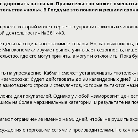
т дорожать на глазах. Правительство может вмешаться
тельства «ноль». В Госдуме это поняли и решили сроч
роект, который может серьезно упростить жизнь и чиновник
вой деятельности» № 381-ФЗ.
е цены на социально значимые товары. Но, как выяснилось, 
 Минэкономики изучает рынок, учитывает сезонность, пишет
ьство, где его могут принять, а могут и отклонить. Пока бу
ть на упреждение. Кабмин сможет устанавливать «потолок» 
 «заморозка» будет действовать до 90 календарных дней. З
 ажиотажного спроса и спекулянтов, которые пытаются нажит
алочка для покупателей. Однако у любой «заморозки» цен ес
шись на более маржинальные категории. В результате на пол
агают ограничение именно на 90 дней, чтобы не рушить экон
бсуждения с торговыми сетями и производителями. Но сам по