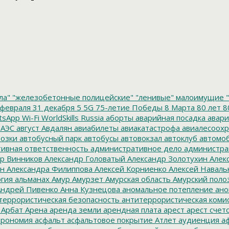
ла"
"железобетонные полицейские"
"ленивые" малоимущие
"
февраля
31 декабря
5
5G
75-летие Победы
8 Марта
80 лет
8
tsApp
Wi-Fi
WorldSkills Russia
аборты
аварийная посадка
авари
 АЭС
август
Авдалян
авиабилеты
авиакатастрофа
авиалесоохр
озки
автобусный парк
автобусы
автовокзал
автоклуб
автомо
ивная ответственность
административное дело
администра
р Винников
Александр Головатый
Александр Золотухин
Алек
ин
Александра Филиппова
Алексей Корниенко
Алексей Наваль
гия
альманах
Амур
Амурзет
Амурская область
Амурский поло
ндрей Пивенко
Анна Кузнецова
аномальное потепление
ано
террористическая безопасность
антитеррористическая коми
Арбат
Арена
аренда земли
арендная плата
арест
арест счет
трономия
асфальт
асфальтовое покрытие
Атлет
аудиенция
аф