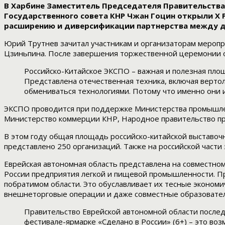
В Харбине Заместитель Председателя Правительства
Государственного совета КНР Чжан Гоцин открыли X
расширению и диверсификации партнерства между д
Юрий Трутнев зачитал участникам и организаторам мероп
Цзиньпина. После завершения торжественной церемонии о
Российско-Китайское ЭКСПО – важная и полезная площ
Представлена отечественная техника, включая верто
обмениваться технологиями. Потому что именно они и
ЭКСПО проводится при поддержке Министерства промышленн
Министерство коммерции КНР, Народное правительство п
В этом году общая площадь российско-китайской выставочной
представлено 250 организаций. Также на российской части
Еврейская автономная область представлена на совместно
России предприятия легкой и пищевой промышленности. Про
побратимом области. Это обуславливает их тесные экономи
внешнеторговые операции и даже совместные образовате
Правительство Еврейской автономной области послед
фестивале-ярмарке «Сделано в России» (6+) – это во