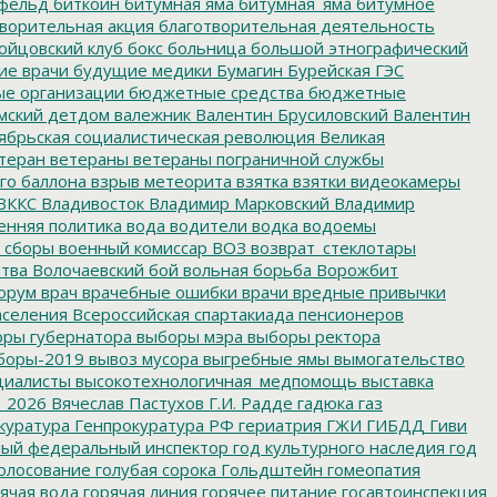
фельд
биткоин
битумная яма
битумная_яма
битумное
ворительная акция
благотворительная деятельность
ойцовский клуб
бокс
больница
большой этнографический
е врачи
будущие медики
Бумагин
Бурейская ГЭС
е организации
бюджетные средства
бюджетные
мский детдом
валежник
Валентин Брусиловский
Валентин
ябрьская социалистическая революция
Великая
теран
ветераны
ветераны пограничной службы
го баллона
взрыв метеорита
взятка
взятки
видеокамеры
ВККС
Владивосток
Владимир Марковский
Владимир
енняя политика
вода
водители
водка
водоемы
 сборы
военный комиссар
ВОЗ
возврат_стеклотары
итва
Волочаевский бой
вольная борьба
Ворожбит
орум
врач
врачебные ошибки
врачи
вредные привычки
аселения
Всероссийская спартакиада пенсионеров
ры губернатора
выборы мэра
выборы ректора
боры-2019
вывоз мусора
выгребные ямы
вымогательство
циалисты
высокотехнологичная_медпомощь
выставка
_2026
Вячеслав Пастухов
Г.И. Радде
гадюка
газ
куратура
Генпрокуратура РФ
гериатрия
ГЖИ
ГИБДД
Гиви
ный федеральный инспектор
год культурного наследия
год
олосование
голубая сорока
Гольдштейн
гомеопатия
ячая вода
горячая линия
горячее питание
госавтоинспекция