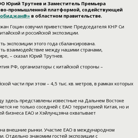
ФО Юрий Трутнев и Заместитель Премьера
ргово-промышленной платформой, содействующей
робиджан@»
в областном правительстве.
Чжан Гоцин озвучил приветствие Председателя КНР Си
тайской и российской экспозиции.
ть экспозиции этого года сбалансирована.
ать взаимодействие между нашими странами,
ре, – сказал Юрий Трутнев.
ия РФ, организаторы с китайской стороны –
ой части при этом – 4,5 тыс. кв. метров, в рамках которых
оду здесь представлены известные на Дальнем Востоке
ется не только соседней с ЕАО территорией Китая, но и
ей бизнеса ЕАО и Хэйлунцзяна охватывает
 на внешние рынки. Участие ЕАО в международном
и. Отдельно знакомим гостей экспозиции с