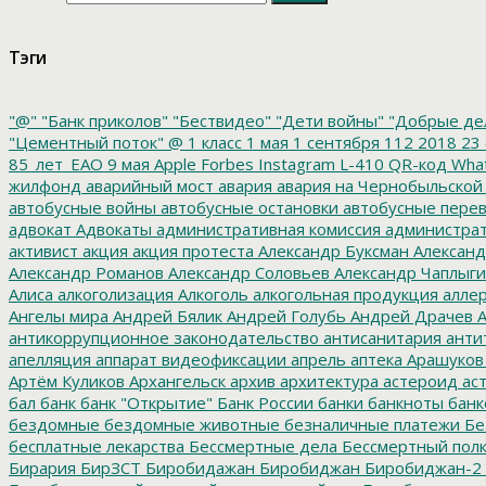
Тэги
"@"
"Банк приколов"
"Бествидео"
"Дети войны"
"Добрые де
"Цементный поток"
@
1 класс
1 мая
1 сентября
112
2018
23 
85_лет_ЕАО
9 мая
Apple
Forbes
Instagram
L-410
QR-код
Wha
жилфонд
аварийный мост
авария
авария на Чернобыльской
автобусные войны
автобусные остановки
автобусные перев
адвокат
Адвокаты
административная комиссия
администрат
активист
акция
акция протеста
Александр Буксман
Александ
Александр Романов
Александр Соловьев
Александр Чаплыг
Алиса
алкоголизация
Алкоголь
алкогольная продукция
аллер
Ангелы мира
Андрей Бялик
Андрей Голубь
Андрей Драчев
А
антикоррупционное законодательство
антисанитария
анти
апелляция
аппарат видеофиксации
апрель
аптека
Арашуков
Артём Куликов
Архангельск
архив
архитектура
астероид
ас
бал
банк
банк "Открытие"
Банк России
банки
банкноты
банк
бездомные
бездомные животные
безналичные платежи
Бе
бесплатные лекарства
Бессмертные дела
Бессмертный пол
Бирария
БирЗСТ
Биробидажан
Биробиджан
Биробиджан-2