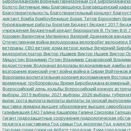
Биробиджанский военный гарнизонный суд
Биробиджанский
болото
битумные ямы
Благовещенск
Благовещенский кафе
благотворительность
благотворительный концерт
благоус
диктант
бомба
бомбоубежище
Борис Титов
Борохович
бра
буровзрывные работы
Бурятия
Бюджет
бюджет 2017
бюдж
учреждения
бюджетный кредит
бюрократия
В. Путин
В.И. 
Коровин
Валентина Матвиенко
Валерий Дранников
вандал
Отечественная война
велодорожка
велопробег
велосипед
В
ветераны_СВО
ветхие дома
ветхое жилье
Вечерний Бироб
видеорегистратор
Виктор Ишавев
Виктор Ишаев
Виктор О
Мишустин
Владимир Путин
Владимир Сахаровский
Владими
водоисточник
Водоканал
водолазы
водоналивные дамбы
во
возгорание
воинский учет
война
война в Сирии
Войтенков
в
Воропаева
воспитательная колония
воспоминания
Востокц
временные трубопроводы
Время Биробиджана
всемирный 
Всероссийский день ходьбы
Всероссийский конкурс
встреч
выборы_2019
выборы_2021
выборы_2026
выборы_губерна
выпас скота
выплата
выплаты
выплаты за урожай
выпускник
выставка-ярмарка
высшее образование
высшее самообразо
газификация ЕАО
Галина Кашапова
Галина Соколова
Галушк
Гигант
гидрозащитные сооружения
гидрологическая обста
педагога и наставника
Год семьи
Год экологии
Год_единств
Гордума
горки
горки на Арбате
городская Дума
городская с