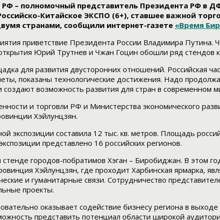
 РФ – полномочный представитель Президента РФ в Д
 Российско-Китайское ЭКСПО (6+), ставшее важной то
вумя странами, сообщили интернет-газете
«Время Би
риятия приветствие Президента России Владимира Путина. 
ткрытия Юрий Трутнев и Чжан Гоцин обошли ряд стендов ки
адка для развития двусторонних отношений. Российская час
леты, показаны технологические достижения. Надо продолж
 создают возможность развития для стран в современном ми
ости и торговли РФ и Министерства экономического развит
ровинции Хэйлунцзян.
 экспозиции составила 12 тыс. кв. метров. Площадь российск
 экспозиции представлено 16 российских регионов.
м стенде городов-побратимов Хэган – Биробиджан. В этом г
винция Хэйлунцзян, где проходит Харбинская ярмарка, явля
ческие и гуманитарные связи. Сотрудничество представител
льные проекты.
овательно оказывает содействие бизнесу региона в выходе
зможность представить потенциал области широкой аудитори