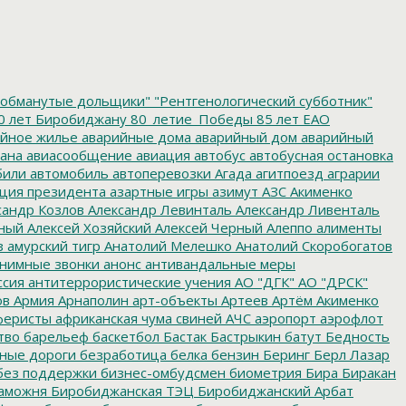
обманутые дольщики"
"Рентгенологический субботник"
0 лет Биробиджану
80_летие_Победы
85 лет ЕАО
йное жилье
аварийные дома
аварийный дом
аварийный
ана
авиасообщение
авиация
автобус
автобусная остановка
били
автомобиль
автоперевозки
Агада
агитпоезд
аграрии
ция президента
азартные игры
азимут
АЗС
Акименко
сандр Козлов
Александр Левинталь
Александр Ливенталь
ный
Алексей Хозяйский
Алексей Черный
Алеппо
алименты
з
амурский тигр
Анатолий Мелешко
Анатолий Скоробогатов
нимные звонки
анонс
антивандальные меры
ссия
антитеррористические учения
АО "ДГК"
АО "ДРСК"
ов
Армия
Арнаполин
арт-объекты
Артеев
Артём Акименко
еристы
африканская чума свиней
АЧС
аэропорт
аэрофлот
тво
барельеф
баскетбол
Бастак
Бастрыкин
батут
Бедность
нные дороги
безработица
белка
бензин
Беринг
Берл Лазар
без поддержки
бизнес-омбудсмен
биометрия
Бира
Биракан
аможня
Биробиджанская ТЭЦ
Биробиджанский Арбат