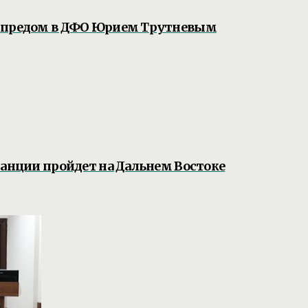
олпредом в ДФО Юрием Трутневым
танции пройдет на Дальнем Востоке