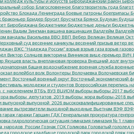
 колледж культуры и искусств
Биробиджанский район
Биро
дральный собор
Благословенное
благотворитель года
благот
тройство
Блокада Ленинграда
боевые патроны
боеприпасы
Б
к
браконьер
Бридер
брусит
брусчатка
Брянск
Будукан
будущи
ет Биробиджана
бюджетники
бюджетные деньги
бюджетны
Ленин
Вадим Зингман
вакцина
вакцинация
Валдгейм
Валдгей
изм
вандалы
Васильева
ВВО
ВВП
Вебер
Великан
Великая Окт
ерховный суд
весенние каникулы
весенний призыв
ветер
ве
иджан
ВЖС "Надежда России"
взрыв
взрыв газа
взрыв газово
рёл
Виктор Солнцев
викторина
Винников
вице-премьер
ВИЧ
р Якушев
власть
внеплановая проверка
Внешний долг
внутр
донапорная башня
водоснабжение
военная служба
военные
окзал
волейбол
волк
Волонтеры
Волочаевка
Волочаевская б
емент
Восточный военный округ
Восточный экономический ф
фестиваль молодежи и студентов
Всероссийская перепись н
а_с_населением
ВТБъ
ВУЗ
ВЦИОМ
выборы
выборы 2017
выбо
тора
выборы_депутатов_2019
выборы_мэра
выборы-2018
вы
и
выпускной
выпускной_2026
высококвалифицированные спе
вание
вытрезвители
выходной
выходные
Вьетнам
ВЭФ
ВЭФ
а
гараж
гаражи
Гаршин
ГДК
Генеральная прокуратура
генпро
новка
гидрологическая ситуация
гимназия
гимназия № 1
глав
а_народов_России
Гознак
ГОК
Голикова
Головатый
гололед
г
реда
городское кладбище
городской парк
городской пляж
гор