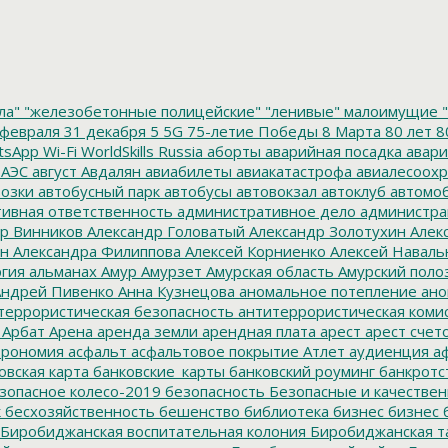
ла"
"железобетонные полицейские"
"ленивые" малоимущие
"
февраля
31 декабря
5
5G
75-летие Победы
8 Марта
80 лет
8
tsApp
Wi-Fi
WorldSkills Russia
аборты
аварийная посадка
авари
 АЭС
август
Авдалян
авиабилеты
авиакатастрофа
авиалесоохр
озки
автобусный парк
автобусы
автовокзал
автоклуб
автомо
ивная ответственность
административное дело
администра
р Винников
Александр Головатый
Александр Золотухин
Алек
ин
Александра Филиппова
Алексей Корниенко
Алексей Наваль
гия
альманах
Амур
Амурзет
Амурская область
Амурский поло
ндрей Пивенко
Анна Кузнецова
аномальное потепление
ано
террористическая безопасность
антитеррористическая коми
Арбат
Арена
аренда земли
арендная плата
арест
арест счет
трономия
асфальт
асфальтовое покрытие
Атлет
аудиенция
аф
овская карта
банковские_карты
банковский роуминг
банкротс
зопасное колесо-2019
безопасность
Безопасные и качестве
к
бесхозяйственность
бешенство
библиотека
бизнес
бизнес 
Биробиджанская воспитательная колония
Биробиджанская т