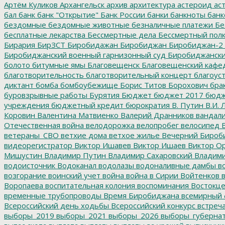
Артём Куликов
Архангельск
архив
архитектура
астероид
ас
бал
банк
банк "Открытие"
Банк России
банки
банкноты
банк
бездомные
бездомные животные
безналичные платежи
Бе
бесплатные лекарства
Бессмертные дела
Бессмертный пол
Бирария
БирЗСТ
Биробидажан
Биробиджан
Биробиджан-2
Биробиджанский военный гарнизонный суд
Биробиджанский
болото
битумные ямы
Благовещенск
Благовещенский кафе
благотворительность
благотворительный концерт
благоус
диктант
бомба
бомбоубежище
Борис Титов
Борохович
бра
буровзрывные работы
Бурятия
Бюджет
бюджет 2017
бюдж
учреждения
бюджетный кредит
бюрократия
В. Путин
В.И. 
Коровин
Валентина Матвиенко
Валерий Дранников
вандал
Отечественная война
велодорожка
велопробег
велосипед
В
ветераны_СВО
ветхие дома
ветхое жилье
Вечерний Бироб
видеорегистратор
Виктор Ишавев
Виктор Ишаев
Виктор О
Мишустин
Владимир Путин
Владимир Сахаровский
Владими
водоисточник
Водоканал
водолазы
водоналивные дамбы
во
возгорание
воинский учет
война
война в Сирии
Войтенков
в
Воропаева
воспитательная колония
воспоминания
Востокц
временные трубопроводы
Время Биробиджана
всемирный 
Всероссийский день ходьбы
Всероссийский конкурс
встреч
выборы_2019
выборы_2021
выборы_2026
выборы_губерна