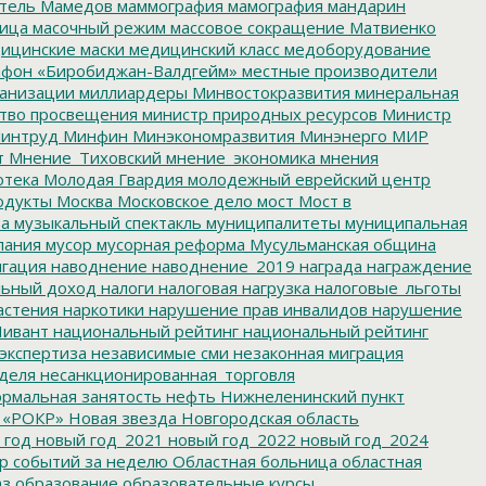
тель
Мамедов
маммография
мамография
мандарин
ица
масочный режим
массовое сокращение
Матвиенко
ицинские маски
медицинский класс
медоборудование
фон «Биробиджан-Валдгейм»
местные производители
анизации
миллиардеры
Минвостокразвития
минеральная
тво просвещения
министр природных ресурсов
Министр
интруд
Минфин
Минэкономразвития
Минэнерго
МИР
т
Мнение_Тиховский
мнение_экономика
мнения
отека
Молодая Гвардия
молодежный еврейский центр
одукты
Москва
Московское дело
мост
Мост в
ва
музыкальный спектакль
муниципалитеты
муниципальная
пания
мусор
мусорная реформа
Мусульманская община
гация
наводнение
наводнение_2019
награда
награждение
льный доход
налоги
налоговая нагрузка
налоговые_льготы
астения
наркотики
нарушение прав инвалидов
нарушение
ивант
национальный рейтинг
национальный рейтинг
экспертиза
независимые сми
незаконная миграция
деля
несанкционированная_торговля
рмальная занятость
нефть
Нижнеленинский пункт
 «РОКР»
Новая звезда
Новгородская область
 год
новый год_2021
новый год_2022
новый год_2024
р событий за неделю
Областная больница
областная
аз
образование
образовательные курсы