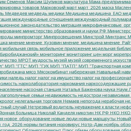
им Семенов
Максим Шупиков
макулатура
Мама-предпринима
ркировка товаров
Марковский
март
март_2026
маска
Маслен
ль
Медведев
медведь
медики
Медицина
медицина_ЕАО
мед
гация
международные отношения
международный полумара
ционное законодательство
миграция
микрофинансовые_орг
ирование
министерство образования и науки РФ
Министерс
ироды
минпромторг
Минпросвещения
Минстрой
Минтранс
М
шка
мнение
мнение_Кузовин
мнение_медицина
мнение_Рай
я
мобильная связь
мобильное приложение
модельная библи
Биробиджанский»
мониторинг
мониторинг цен
морг
морепр
ичество
МРОТ
мудрость
музей
музей современного искусст
л"
МУП "ГТС"
МУП "ГУК
МУП "ПАТП"
МУП "Транспортная ком
иробиджана
мясо
Мясокомбинат
набережная
Навальный
нави
ики
наледь
налог
налог на имущество
налог на профессиона
симость
нарколаборатория
наркомания
наркосодержащие р
население
насосная станция
Наталья Баженова
наука
Наум Л
лагополучные семьи
недвижимость
недострои
независимая 
кролог
нелегальная торговля
Немаев
непогода
нерабочая не
тный случай
Нетрезвый водитель
неуважение к власти
нефо
йонная больница
Николай Канделя
никотин
НК РФ
НКО
НКО
ия
новое_оборудование
новые люди
новые маршруты
Новый
_год_2026
нормы питания
норовирус
Нотр-Дам
ноябрь
обзо
горемонт
Облэнергоремонт Плюс
обман
оборудование
обр