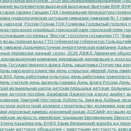
и
выпускной
выпускной_2026
высококвалифицированные спе
вание
вытрезвители
выходной
выходные
Вьетнам
ВЭФ
ВЭФ
а
гараж
гаражи
Гаршин
ГДК
Генеральная прокуратура
генпро
новка
гидрологическая ситуация
гимназия
гимназия № 1
глав
а_народов_России
Гознак
ГОК
Голикова
Головатый
гололед
г
реда
городское кладбище
городской парк
городской пляж
гор
осслужащие
гостиница "Восток"
госуслуги
госхакупки
ГП "Фар
е воды
грязная вода
ГТО
губернатор
губернатор Гольдштей
я таможня
Дальневосточная энергетическая компания
Дальне
чные перевозки
дачный_сезон_2026
ДВЖД
Движение общес
декларационная компания
декларация
декларация о дохода
нь Государственного флага
День защитника Отечества
ден
ень народного единства
день открытых дверей
День памят
а ЖКХ
День работника культуры
день работника транспорта
день учителя
день физкультурника
День флага России
День
ская музыкальная школа
детская площадка
детская_больниц
ание
детское пособие
Джабаров
Джанхотов
дзюдо
диабет
ди
едведев
Дмитрий Нестеров
Доблесть_Хингана
Добрые люд
острои
долгострой
долевое строительство
должники
дом о
аки
дорожные камеры
дорожный радар
ДОСААФ
дотации
до
ейская_мудрость
еврейские традиции
Евровидение
Евросе
Елена Хахалева
ель
ЕНВД
Ефим Вепринский
жалоба
жд пере
детьми
жестокое обращение с животными
жестокость
живо