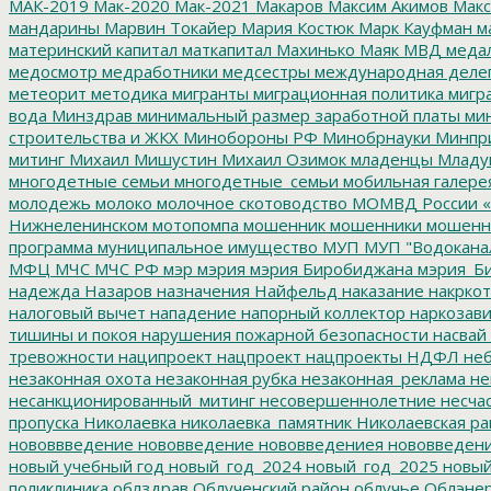
МАК-2019
Мак-2020
Мак-2021
Макаров
Максим Акимов
Макс
мандарины
Марвин Токайер
Мария Костюк
Марк Кауфман
ма
материнский капитал
маткапитал
Махинько
Маяк
МВД
меда
медосмотр
медработники
медсестры
международная деле
метеорит
методика
мигранты
миграционная политика
мигра
вода
Минздрав
минимальный размер заработной платы
мин
строительства и ЖКХ
Минобороны РФ
Минобрнауки
Минпр
митинг
Михаил Мишустин
Михаил Озимок
младенцы
Младу
многодетные семьи
многодетные_семьи
мобильная галере
молодежь
молоко
молочное скотоводство
МОМВД России «
Нижнеленинском
мотопомпа
мошенник
мошенники
мошенн
программа
муниципальное имущество
МУП
МУП "Водокана
МФЦ
МЧС
МЧС РФ
мэр
мэрия
мэрия Биробиджана
мэрия_Б
надежда
Назаров
назначения
Найфельд
наказание
накркот
налоговый вычет
нападение
напорный коллектор
наркозави
тишины и покоя
нарушения пожарной безопасности
насвай
тревожности
наципроект
нацпроект
нацпроекты
НДФЛ
неб
незаконная охота
незаконная рубка
незаконная_реклама
не
несанкционированный_митинг
несовершеннолетние
несчас
пропуска
Николаевка
николаевка_памятник
Николаевская ра
нововвведение
нововведение
нововведениея
нововведен
новый учебный год
новый_год_2024
новый_год_2025
новый
поликлиника
облздрав
Облученский район
облучье
Облэнер