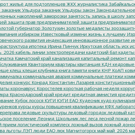
ирот
жильё для подтопленцев
ЖКХ
журналистика
Забайкальск
м
заказник Ульдура
заказник Ульдуры
закон
Законодательное
ионных накоплений
заморозки
занятость
запись в школу
запо
дей
защита прав предпринимателей
защита предпринимате
лотой губернатор
Золотухин
золотые медалисты
зоозащит
ампания
избирком
Известковый
измени жизнь к лучшему
Изр
овеческого развития
индексация
инновационное развитие
ин
раструктура
ипотека
Ирина Пинчук
Иркутская область
иск
ис
ь_2026
кабель линии электропередачи
кадетский бал
кадеты
мчатка
Камчатский край
канализация
капитальный ремонт
кап
бслуживания
Кванториум
квартиры
квитанция
КДН
кедровые
ище
клещ
клещи
клубника
книга памяти
книги
КНР
КоАП
кови
оммуналка
коммунальная авария
коммунальные платежи
комм
делия
конкурс
Конрад
Константин Лазарев
конституционный
латы
коронаврус
Коростелев
короткая рабочая неделя
корру
икра
Краснодарский край
кредит
кредитная амнистия
кредит
ование
Кубок лосося
КУГИ
КУГИ ЕАО
Кудесник
кудо
кулинари
уренков
курсы
курсы повышения квалификации
КФХ
лаборат
ереправа
ледовые скульптуры
ледовый городок
ледовый кат
ьское поселение
Леонид Школьник
лес
леса
лесной пожар
ле
й прием
логистический комплеск
ложный вызов
ложный доно
ва
льготы
ЛЭП
люди ЕАО
люк
Магнитогорск
май
май_2026
ма