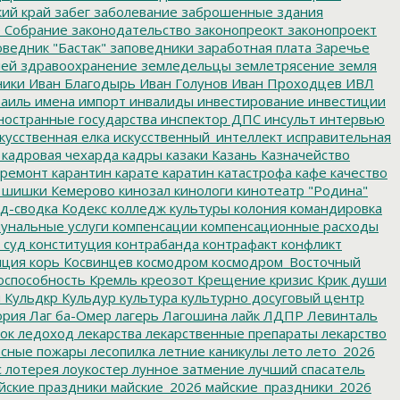
ий край
забег
заболевание
заброшенные здания
 Собрание
законодательство
законопреокт
законопроект
ведник "Бастак"
заповедники
заработная плата
Заречье
лей
здравоохранение
земледельцы
землетрясение
земля
ники
Иван Благодырь
Иван Голунов
Иван Проходцев
ИВЛ
аиль
имена
импорт
инвалиды
инвестирование
инвестиции
остранные государства
инспектор ДПС
инсульт
интервью
кусственная елка
искусственный_интеллект
исправительная
кадровая чехарда
кадры
казаки
Казань
Казначейство
ремонт
карантин
карате
каратин
катастрофа
кафе
качество
 шишки
Кемерово
кинозал
кинологи
кинотеатр "Родина"
д-сводка
Кодекс
колледж культуры
колония
командировка
унальные услуги
компенсации
компенсационные расходы
 суд
конституция
контрабанда
контрафакт
конфликт
пция
корь
Косвинцев
космодром
космодром_Восточный
оспособность
Кремль
креозот
Крещение
кризис
Крик души
я
Кульдкр
Кульдур
культура
культурно досуговый центр
ория
Лаг ба-Омер
лагерь
Лагошина
лайк
ЛДПР
Левинталь
ок
ледоход
лекарства
лекарственные препараты
лекарство
сные пожары
лесопилка
летние каникулы
лето
лето_2026
с
лотерея
лоукостер
лунное затмение
лучший спасатель
йские праздники
майские_2026
майские_праздники_2026