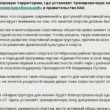
дворовую территорию, где установят тренировочную зо
Время Биробиджан@»
в правительстве ЕАО.
вал, что создание современной и доступной спортивной ин
центирует внимание на том, что занятия спортом должны бы
чество и многообразие спортивных объектов прямо влияют н
турой на постоянной основе. Чтобы решить такую комплексн
ное развитие спортивной инфраструктуры, причём во всех р
 по развитию физической культуры и спорта.
уляризация массового спорта в Октябрьском районе продолжа
 и Народной программы партии «Единая Россия» в селе Аму
построили первый в сельской местности скейт-парк с разно
ке получила поддержку Президента РФ Владимира Путина.
м появляются такие площадки – место для занятий спортом 
 не хочется уходить! В нашем дворе тоже скоро построят с
кта «Инфраструктура для жизни» будет благоустроена ещё о
5 и 27. Здесь установят тренировочную зону для разных возр
гулярно заниматься спортом, вести активный образ жизни и