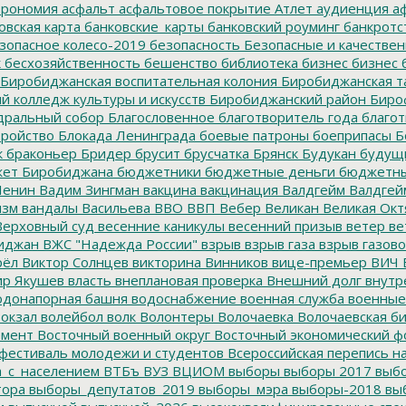
трономия
асфальт
асфальтовое покрытие
Атлет
аудиенция
аф
овская карта
банковские_карты
банковский роуминг
банкротс
зопасное колесо-2019
безопасность
Безопасные и качестве
к
бесхозяйственность
бешенство
библиотека
бизнес
бизнес 
Биробиджанская воспитательная колония
Биробиджанская т
 колледж культуры и искусств
Биробиджанский район
Биро
дральный собор
Благословенное
благотворитель года
благот
тройство
Блокада Ленинграда
боевые патроны
боеприпасы
Б
к
браконьер
Бридер
брусит
брусчатка
Брянск
Будукан
будущи
ет Биробиджана
бюджетники
бюджетные деньги
бюджетны
Ленин
Вадим Зингман
вакцина
вакцинация
Валдгейм
Валдгей
изм
вандалы
Васильева
ВВО
ВВП
Вебер
Великан
Великая Окт
ерховный суд
весенние каникулы
весенний призыв
ветер
ве
иджан
ВЖС "Надежда России"
взрыв
взрыв газа
взрыв газово
рёл
Виктор Солнцев
викторина
Винников
вице-премьер
ВИЧ
р Якушев
власть
внеплановая проверка
Внешний долг
внутр
донапорная башня
водоснабжение
военная служба
военные
окзал
волейбол
волк
Волонтеры
Волочаевка
Волочаевская б
емент
Восточный военный округ
Восточный экономический ф
фестиваль молодежи и студентов
Всероссийская перепись н
а_с_населением
ВТБъ
ВУЗ
ВЦИОМ
выборы
выборы 2017
выбо
тора
выборы_депутатов_2019
выборы_мэра
выборы-2018
вы