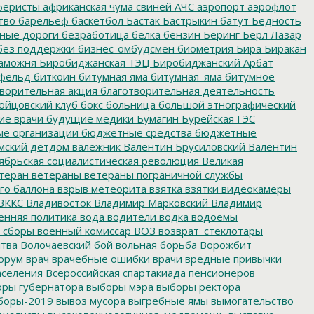
еристы
африканская чума свиней
АЧС
аэропорт
аэрофлот
тво
барельеф
баскетбол
Бастак
Бастрыкин
батут
Бедность
нные дороги
безработица
белка
бензин
Беринг
Берл Лазар
без поддержки
бизнес-омбудсмен
биометрия
Бира
Биракан
аможня
Биробиджанская ТЭЦ
Биробиджанский Арбат
фельд
биткоин
битумная яма
битумная_яма
битумное
ворительная акция
благотворительная деятельность
ойцовский клуб
бокс
больница
большой этнографический
е врачи
будущие медики
Бумагин
Бурейская ГЭС
е организации
бюджетные средства
бюджетные
мский детдом
валежник
Валентин Брусиловский
Валентин
ябрьская социалистическая революция
Великая
теран
ветераны
ветераны пограничной службы
го баллона
взрыв метеорита
взятка
взятки
видеокамеры
ВККС
Владивосток
Владимир Марковский
Владимир
енняя политика
вода
водители
водка
водоемы
 сборы
военный комиссар
ВОЗ
возврат_стеклотары
итва
Волочаевский бой
вольная борьба
Ворожбит
орум
врач
врачебные ошибки
врачи
вредные привычки
аселения
Всероссийская спартакиада пенсионеров
ры губернатора
выборы мэра
выборы ректора
боры-2019
вывоз мусора
выгребные ямы
вымогательство