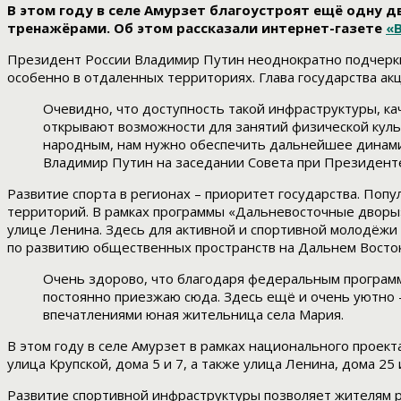
В этом году в селе Амурзет благоустроят ещё одну 
тренажёрами. Об этом рассказали интернет-газете
«
Президент России Владимир Путин неоднократно подчерки
особенно в отдаленных территориях. Глава государства ак
Очевидно, что доступность такой инфраструктуры, ка
открывают возможности для занятий физической куль
народным, нам нужно обеспечить дальнейшее динамич
Владимир Путин на заседании Совета при Президенте
Развитие спорта в регионах – приоритет государства. Поп
территорий. В рамках программы «Дальневосточные дворы»
улице Ленина. Здесь для активной и спортивной молодёжи 
по развитию общественных пространств на Дальнем Восто
Очень здорово, что благодаря федеральным программа
постоянно приезжаю сюда. Здесь ещё и очень уютно –
впечатлениями юная жительница села Мария.
В этом году в селе Амурзет в рамках национального прое
улица Крупской, дома 5 и 7, а также улица Ленина, дома 2
Развитие спортивной инфраструктуры позволяет жителям ре