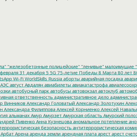
ла"
"железобетонные полицейские"
"ленивые" малоимущие
"
февраля
31 декабря
5
5G
75-летие Победы
8 Марта
80 лет
8
tsApp
Wi-Fi
WorldSkills Russia
аборты
аварийная посадка
авари
 АЭС
август
Авдалян
авиабилеты
авиакатастрофа
авиалесоохр
озки
автобусный парк
автобусы
автовокзал
автоклуб
автомо
ивная ответственность
административное дело
администра
р Винников
Александр Головатый
Александр Золотухин
Алек
ин
Александра Филиппова
Алексей Корниенко
Алексей Наваль
гия
альманах
Амур
Амурзет
Амурская область
Амурский поло
ндрей Пивенко
Анна Кузнецова
аномальное потепление
ано
террористическая безопасность
антитеррористическая коми
Арбат
Арена
аренда земли
арендная плата
арест
арест счет