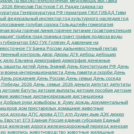
циалисты
высокотехнологичная_медпомощь
выставка
_2026
Вячеслав Пастухов
Г.И. Радде
гадюка
газ
куратура
Генпрокуратура РФ
гериатрия
ГЖИ
ГИБДД
Гиви
ный федеральный инспектор
год культурного наследия
год
олосование
голубая сорока
Гольдштейн
гомеопатия
ячая вода
горячая линия
горячее питание
госавтоинспекция
мация"
грабеж
град
граница
грант
график подвоза воды
н
губернатор ЕАО
ГУК
Гулягин
Д
давление на
восточное ГУ Банка России
дальневосточный гектар
твенный контроль
двор
Дворы
ДГК
дебош
дебошир
х
дело Ельчина
демография
демогрфия
денежные
ь защиты детей
День Знаний
День Конституции РФ
День
и воина-интернационалиста
День памяти и скорби
День
День рождения
День России
День семьи
День соседа
_Победы_2026
День_семьи_2026
деньги
депутат
депутаты
а
детские батуты
детские выплаты
детские пособия
детские
кие животные
диспансеризация
дистанционка
и
Добрые руки
довыборы_в_Думу
дождь
документальный
фицеров
дом престарелых
домашние животные
ход
доходы
ДПС
дрова
ДТП
дтп
Дудин
дым
ДЭК
дюкер
ть
Еврстат
ЕГЭ
Единая Россия
единая субсидия
Единый
езд
железная дорога
железнодорожный переезд
женская
дер
живопись
животноводство
животные
жилищные