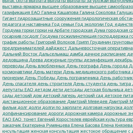
выпас скота
выплата
выплаты
выплаты за урожай
выпускник
выставка-ярмарка
высшее образование
высшее самообразо
газификация ЕАО
Галина Кашапова
Галина Соколова
Галушк
Гигант
гидрозащитные сооружения
гидрологическая обста
педагога и наставника
Год семьи
Год экологии
Год_единств
Гордума
горки
горки на Арбате
городская Дума
городская с
госархив
госдолг
Госдума
госжилинспекция
господдержка
г
график работы
Григорий Волохов
Грипп
Грудинин
грунтовы
предпринимателей
дайджест
Дальневосточная оперативна
Дальний Восток
Дальсельмаш
дамба
дачное расписание
да
дедовщина
Деева
дежурные группы
дезинфекция
декабрь
переводы
День влюбленных
День географа
День города
Де
космонавтики
День матери
День медицинского работника
Д
пионерии
День Победы
День пограничника
День работник
День спасателя
день строителя
День студента
день тигра
депутаты ЕАО
детдом
дети
детсады
детская больница
дет
сады
детский дом
детский лагерь
детский сад
детское пит
дистанционное образование
Дмитрий Меведев
Дмитрий М
фильм
долг
долги
долги по зарплате
долговая нагрузка
долг
допфинансирование
дороги
дорожная камера
дорожные зн
ЕАО
ЕАО_тонет
Евгений Коростелев
еврейская культура
евр
заказчик
Екатерина Румянцева
Елена Басова
Елена Князева
кнсультация
женская консультация
жестокое обращение с 