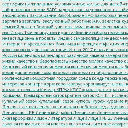
сертификаты
жилищные условия
жилье
жилье для детей-с
заброшенные земли
ЗАГС
задержание
задолженность
зай
законороект
Заксобрание
Заксобрание ЕАО
заморозка пенс
зарплата
зарплаты
заслуженный работник ЖКХ
зачистка_су
земский доктор
Земский_учитель
зима пришла
змеи
змея
зо
ивс
Игорь Ткачев
игрушки
идиш
избиение
избирательная к
инвестиционные проекты
индекс самоизоляции
индекс чел
Интернет
инфекционная больница
инфекция
инфляция
инф
колония
исследование
история
Итоги-2017
июль
июнь
июн
России
календарь
календарь праздников
камера
камеры
Ка
жизни
качество и безопасность
качество молока
качество о
Кирга
китай
кишечная инфекция
кишечная_инфекция
кладб
командировочные
комары
комиссия
комитет образования
к
компенсация
комфортная городская среда
кондитерские из
интересов
концерт
Корж
коронавирус
коронавирусные вып
космос
котельная
Кочмар
КПРФ
КПСС
кража
кражи
красная 
Криминал
Крым
крытый каток
крытый_каток
КСН
КТ-исслед
купальный сезон
купальный_сезон
купюры
Кураж
курение
К
Легкая атлетика
легкоатлетическая пробежка
лед
ледовая п
Ленинская ЦРБ
Ленинский район
Ленинское
Ленинское сел
лжетерроризм
лимон
литература
Лицей
лицей № 23
личны
лыжная гонка
льготная ипотека
льготники
льготные лекарст