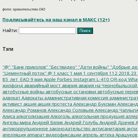
фото: правительство ЕАО
Подписывайтесь на наш канал в МАКС (12+)
Найти:
Тэги
"@"
"Банк приколов"
"Бествидео"
"Дети войны"
"Добрые де
"Цементный поток"
@
1 класс
1 мая
1 сентября
112
2018
23 
85_лет_ЕАО
9 мая
Apple
Forbes
Instagram
L-410
QR-код
Wha
жилфонд
аварийный мост
авария
авария на Чернобыльской
автобусные войны
автобусные остановки
автобусные перев
адвокат
Адвокаты
административная комиссия
администрат
активист
акция
акция протеста
Александр Буксман
Александ
Александр Романов
Александр Соловьев
Александр Чаплыг
Алиса
алкоголизация
Алкоголь
алкогольная продукция
аллер
Ангелы мира
Андрей Бялик
Андрей Голубь
Андрей Драчев
А
антикоррупционное законодательство
антисанитария
анти
апелляция
аппарат видеофиксации
апрель
аптека
Арашуков