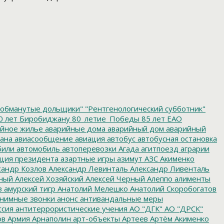
обманутые дольщики"
"Рентгенологический субботник"
0 лет Биробиджану
80_летие_Победы
85 лет ЕАО
йное жилье
аварийные дома
аварийный дом
аварийный
ана
авиасообщение
авиация
автобус
автобусная остановка
били
автомобиль
автоперевозки
Агада
агитпоезд
аграрии
ция президента
азартные игры
азимут
АЗС
Акименко
сандр Козлов
Александр Левинталь
Александр Ливенталь
ный
Алексей Хозяйский
Алексей Черный
Алеппо
алименты
з
амурский тигр
Анатолий Мелешко
Анатолий Скоробогатов
нимные звонки
анонс
антивандальные меры
ссия
антитеррористические учения
АО "ДГК"
АО "ДРСК"
ов
Армия
Арнаполин
арт-объекты
Артеев
Артём Акименко