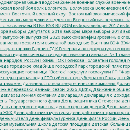
донапорная башня
водоснабжение
военная служба
военные
окзал
волейбол
волк
Волонтеры
Волочаевка
Волочаевская б
емент
Восточный военный округ
Восточный экономический ф
фестиваль молодежи и студентов
Всероссийская перепись н
а_с_населением
ВТБъ
ВУЗ
ВЦИОМ
выборы
выборы 2017
выбо
тора
выборы_депутатов_2019
выборы_мэра
выборы-2018
вы
и
выпускной
выпускной_2026
высококвалифицированные спе
вание
вытрезвители
выходной
выходные
Вьетнам
ВЭФ
ВЭФ
а
гараж
гаражи
Гаршин
ГДК
Генеральная прокуратура
генпро
новка
гидрологическая ситуация
гимназия
гимназия № 1
глав
а_народов_России
Гознак
ГОК
Голикова
Головатый
гололед
г
реда
городское кладбище
городской парк
городской пляж
гор
осслужащие
гостиница "Восток"
госуслуги
госхакупки
ГП "Фар
е воды
грязная вода
ГТО
губернатор
губернатор Гольдштей
я таможня
Дальневосточная энергетическая компания
Дальне
чные перевозки
дачный_сезон_2026
ДВЖД
Движение общес
декларационная компания
декларация
декларация о дохода
нь Государственного флага
День защитника Отечества
ден
ень народного единства
день открытых дверей
День памят
а ЖКХ
День работника культуры
день работника транспорта
день учителя
день физкультурника
День флага России
День
ская музыкальная школа
детская площадка
детская_больниц
ание
детское пособие
Джабаров
Джанхотов
дзюдо
диабет
ди