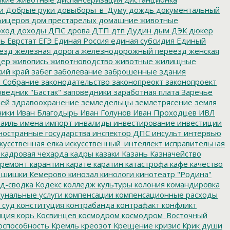
и
Добрые руки
довыборы_в_Думу
дождь
документальный
фицеров
дом престарелых
домашние животные
ход
доходы
ДПС
дрова
ДТП
дтп
Дудин
дым
ДЭК
дюкер
ть
Еврстат
ЕГЭ
Единая Россия
единая субсидия
Единый
езд
железная дорога
железнодорожный переезд
женская
дер
живопись
животноводство
животные
жилищные
ий край
забег
заболевание
заброшенные здания
 Собрание
законодательство
законопреокт
законопроект
ведник "Бастак"
заповедники
заработная плата
Заречье
лей
здравоохранение
земледельцы
землетрясение
земля
ники
Иван Благодырь
Иван Голунов
Иван Проходцев
ИВЛ
аиль
имена
импорт
инвалиды
инвестирование
инвестиции
остранные государства
инспектор ДПС
инсульт
интервью
кусственная елка
искусственный_интеллект
исправительная
кадровая чехарда
кадры
казаки
Казань
Казначейство
ремонт
карантин
карате
каратин
катастрофа
кафе
качество
 шишки
Кемерово
кинозал
кинологи
кинотеатр "Родина"
д-сводка
Кодекс
колледж культуры
колония
командировка
унальные услуги
компенсации
компенсационные расходы
 суд
конституция
контрабанда
контрафакт
конфликт
пция
корь
Косвинцев
космодром
космодром_Восточный
оспособность
Кремль
креозот
Крещение
кризис
Крик души