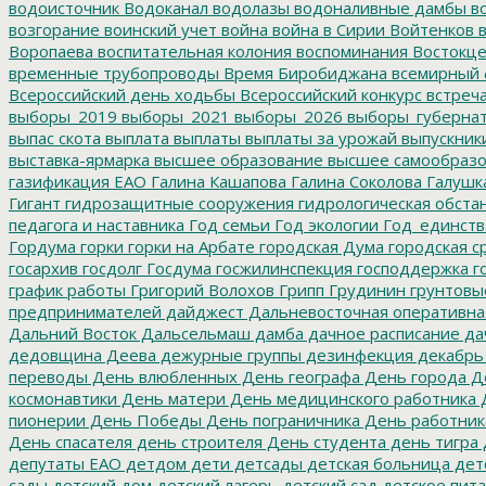
водоисточник
Водоканал
водолазы
водоналивные дамбы
во
возгорание
воинский учет
война
война в Сирии
Войтенков
в
Воропаева
воспитательная колония
воспоминания
Востокц
временные трубопроводы
Время Биробиджана
всемирный 
Всероссийский день ходьбы
Всероссийский конкурс
встреч
выборы_2019
выборы_2021
выборы_2026
выборы_губерна
выпас скота
выплата
выплаты
выплаты за урожай
выпускник
выставка-ярмарка
высшее образование
высшее самообразо
газификация ЕАО
Галина Кашапова
Галина Соколова
Галушк
Гигант
гидрозащитные сооружения
гидрологическая обста
педагога и наставника
Год семьи
Год экологии
Год_единств
Гордума
горки
горки на Арбате
городская Дума
городская с
госархив
госдолг
Госдума
госжилинспекция
господдержка
г
график работы
Григорий Волохов
Грипп
Грудинин
грунтовы
предпринимателей
дайджест
Дальневосточная оперативна
Дальний Восток
Дальсельмаш
дамба
дачное расписание
да
дедовщина
Деева
дежурные группы
дезинфекция
декабрь
переводы
День влюбленных
День географа
День города
Де
космонавтики
День матери
День медицинского работника
Д
пионерии
День Победы
День пограничника
День работник
День спасателя
день строителя
День студента
день тигра
депутаты ЕАО
детдом
дети
детсады
детская больница
дет
сады
детский дом
детский лагерь
детский сад
детское пит