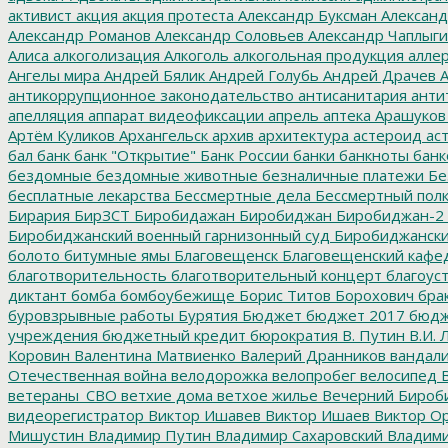
активист
акция
акция протеста
Александр Буксман
Александ
Александр Романов
Александр Соловьев
Александр Чаплыг
Алиса
алкоголизация
Алкоголь
алкогольная продукция
аллер
Ангелы мира
Андрей Бялик
Андрей Голубь
Андрей Драчев
А
антикоррупционное законодательство
антисанитария
анти
апелляция
аппарат видеофиксации
апрель
аптека
Арашуков
Артём Куликов
Архангельск
архив
архитектура
астероид
ас
бал
банк
банк "Открытие"
Банк России
банки
банкноты
банк
бездомные
бездомные животные
безналичные платежи
Бе
бесплатные лекарства
Бессмертные дела
Бессмертный пол
Бирария
БирЗСТ
Биробидажан
Биробиджан
Биробиджан-2
Биробиджанский военный гарнизонный суд
Биробиджанский
болото
битумные ямы
Благовещенск
Благовещенский кафе
благотворительность
благотворительный концерт
благоус
диктант
бомба
бомбоубежище
Борис Титов
Борохович
бра
буровзрывные работы
Бурятия
Бюджет
бюджет 2017
бюдж
учреждения
бюджетный кредит
бюрократия
В. Путин
В.И. 
Коровин
Валентина Матвиенко
Валерий Дранников
вандал
Отечественная война
велодорожка
велопробег
велосипед
В
ветераны_СВО
ветхие дома
ветхое жилье
Вечерний Бироб
видеорегистратор
Виктор Ишавев
Виктор Ишаев
Виктор О
Мишустин
Владимир Путин
Владимир Сахаровский
Владими