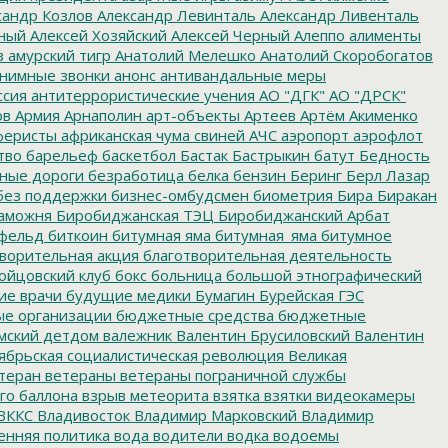
сандр Козлов
Александр Левинталь
Александр Ливенталь
ный
Алексей Хозяйский
Алексей Черный
Алеппо
алименты
з
амурский тигр
Анатолий Мелешко
Анатолий Скоробогатов
нимные звонки
анонс
антивандальные меры
ссия
антитеррористические учения
АО "ДГК"
АО "ДРСК"
ов
Армия
Арнаполин
арт-объекты
Артеев
Артём Акименко
еристы
африканская чума свиней
АЧС
аэропорт
аэрофлот
тво
барельеф
баскетбол
Бастак
Бастрыкин
батут
Бедность
нные дороги
безработица
белка
бензин
Беринг
Берл Лазар
без поддержки
бизнес-омбудсмен
биометрия
Бира
Биракан
аможня
Биробиджанская ТЭЦ
Биробиджанский Арбат
фельд
биткоин
битумная яма
битумная_яма
битумное
ворительная акция
благотворительная деятельность
ойцовский клуб
бокс
больница
большой этнографический
е врачи
будущие медики
Бумагин
Бурейская ГЭС
е организации
бюджетные средства
бюджетные
мский детдом
валежник
Валентин Брусиловский
Валентин
ябрьская социалистическая революция
Великая
теран
ветераны
ветераны пограничной службы
го баллона
взрыв метеорита
взятка
взятки
видеокамеры
ВККС
Владивосток
Владимир Марковский
Владимир
енняя политика
вода
водители
водка
водоемы