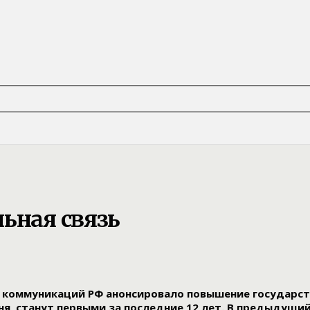
ьная связь
х коммуникаций РФ анонсировало повышение государст
юня, станут первыми за последние 12 лет. В предыдущи