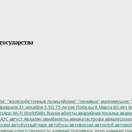
государства
ла"
"железобетонные полицейские"
"ленивые" малоимущие
"
февраля
31 декабря
5
5G
75-летие Победы
8 Марта
80 лет
8
tsApp
Wi-Fi
WorldSkills Russia
аборты
аварийная посадка
авари
 АЭС
август
Авдалян
авиабилеты
авиакатастрофа
авиалесоохр
озки
автобусный парк
автобусы
автовокзал
автоклуб
автомо
ивная ответственность
административное дело
администра