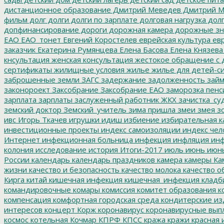
дистанционное образование
Дмитрий Меведев
Дмитрий М
фильм
долг
долги
долги по зарплате
долговая нагрузка
долг
допфинансирование
дороги
дорожная камера
дорожные зн
ЕАО
ЕАО_тонет
Евгений Коростелев
еврейская культура
евр
заказчик
Екатерина Румянцева
Елена Басова
Елена Князева
кнсультация
женская консультация
жестокое обращение с 
сертификаты
жилищные условия
жилье
жилье для детей-с
заброшенные земли
ЗАГС
задержание
задолженность
зай
законороект
Заксобрание
Заксобрание ЕАО
заморозка пенс
зарплата
зарплаты
заслуженный работник ЖКХ
зачистка_су
земский доктор
Земский_учитель
зима пришла
змеи
змея
зо
ивс
Игорь Ткачев
игрушки
идиш
избиение
избирательная к
инвестиционные проекты
индекс самоизоляции
индекс чел
Интернет
инфекционная больница
инфекция
инфляция
инф
колония
исследование
история
Итоги-2017
июль
июнь
июн
России
календарь
календарь праздников
камера
камеры
Ка
жизни
качество и безопасность
качество молока
качество о
Кирга
китай
кишечная инфекция
кишечная_инфекция
кладб
командировочные
комары
комиссия
комитет образования
к
компенсация
комфортная городская среда
кондитерские из
интересов
концерт
Корж
коронавирус
коронавирусные вып
космос
котельная
Кочмар
КПРФ
КПСС
кража
кражи
красная 