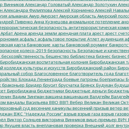
р Винников
Александр Головатый
Александр Золотухин
Алек
ин
Александра Филиппова
Алексей Корниенко
Алексей Наваль
гия
альманах
Амур
Амурзет
Амурская область
Амурский поло
ндрей Пивенко
Анна Кузнецова
аномальное потепление
ано
террористическая безопасность
антитеррористическая коми
Арбат
Арена
аренда земли
арендная плата
арест
арест счет
трономия
асфальт
асфальтовое покрытие
Атлет
аудиенция
аф
овская карта
банковские_карты
банковский роуминг
банкротс
зопасное колесо-2019
безопасность
Безопасные и качестве
к
бесхозяйственность
бешенство
библиотека
бизнес
бизнес 
Биробиджанская воспитательная колония
Биробиджанская т
 колледж культуры и искусств
Биробиджанский район
Биро
дральный собор
Благословенное
благотворитель года
благот
тройство
Блокада Ленинграда
боевые патроны
боеприпасы
Б
к
браконьер
Бридер
брусит
брусчатка
Брянск
Будукан
будущи
ет Биробиджана
бюджетники
бюджетные деньги
бюджетны
Ленин
Вадим Зингман
вакцина
вакцинация
Валдгейм
Валдгей
изм
вандалы
Васильева
ВВО
ВВП
Вебер
Великан
Великая Окт
ерховный суд
весенние каникулы
весенний призыв
ветер
ве
иджан
ВЖС "Надежда России"
взрыв
взрыв газа
взрыв газово
рёл
Виктор Солнцев
викторина
Винников
вице-премьер
ВИЧ
р Якушев
власть
внеплановая проверка
Внешний долг
внутр