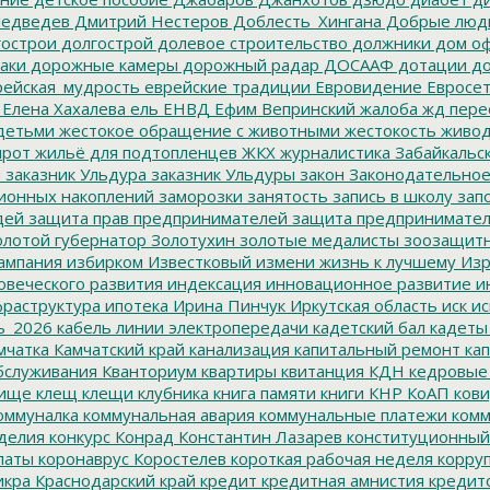
едведев
Дмитрий Нестеров
Доблесть_Хингана
Добрые люд
острои
долгострой
долевое строительство
должники
дом о
аки
дорожные камеры
дорожный радар
ДОСААФ
дотации
до
ейская_мудрость
еврейские традиции
Евровидение
Евросе
Елена Хахалева
ель
ЕНВД
Ефим Вепринский
жалоба
жд пере
детьми
жестокое обращение с животными
жестокость
живо
ирот
жильё для подтопленцев
ЖКХ
журналистика
Забайкальск
м
заказник Ульдура
заказник Ульдуры
закон
Законодательное
ионных накоплений
заморозки
занятость
запись в школу
запо
дей
защита прав предпринимателей
защита предпринимате
лотой губернатор
Золотухин
золотые медалисты
зоозащит
ампания
избирком
Известковый
измени жизнь к лучшему
Изр
овеческого развития
индексация
инновационное развитие
ин
раструктура
ипотека
Ирина Пинчук
Иркутская область
иск
ис
ь_2026
кабель линии электропередачи
кадетский бал
кадеты
мчатка
Камчатский край
канализация
капитальный ремонт
кап
бслуживания
Кванториум
квартиры
квитанция
КДН
кедровые
ище
клещ
клещи
клубника
книга памяти
книги
КНР
КоАП
кови
оммуналка
коммунальная авария
коммунальные платежи
комм
делия
конкурс
Конрад
Константин Лазарев
конституционный
латы
коронаврус
Коростелев
короткая рабочая неделя
корру
икра
Краснодарский край
кредит
кредитная амнистия
кредит