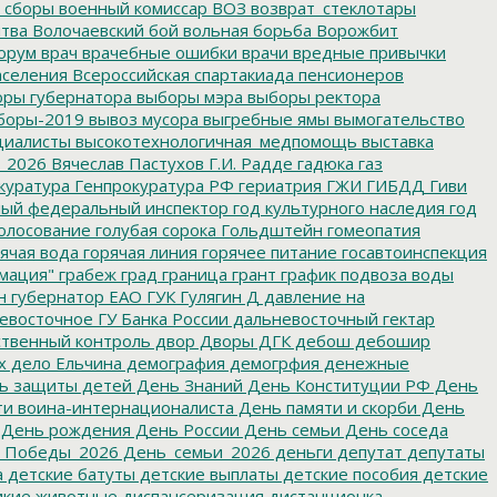
 сборы
военный комиссар
ВОЗ
возврат_стеклотары
итва
Волочаевский бой
вольная борьба
Ворожбит
орум
врач
врачебные ошибки
врачи
вредные привычки
аселения
Всероссийская спартакиада пенсионеров
ры губернатора
выборы мэра
выборы ректора
боры-2019
вывоз мусора
выгребные ямы
вымогательство
циалисты
высокотехнологичная_медпомощь
выставка
_2026
Вячеслав Пастухов
Г.И. Радде
гадюка
газ
куратура
Генпрокуратура РФ
гериатрия
ГЖИ
ГИБДД
Гиви
ный федеральный инспектор
год культурного наследия
год
олосование
голубая сорока
Гольдштейн
гомеопатия
ячая вода
горячая линия
горячее питание
госавтоинспекция
мация"
грабеж
град
граница
грант
график подвоза воды
н
губернатор ЕАО
ГУК
Гулягин
Д
давление на
восточное ГУ Банка России
дальневосточный гектар
твенный контроль
двор
Дворы
ДГК
дебош
дебошир
х
дело Ельчина
демография
демогрфия
денежные
ь защиты детей
День Знаний
День Конституции РФ
День
и воина-интернационалиста
День памяти и скорби
День
День рождения
День России
День семьи
День соседа
_Победы_2026
День_семьи_2026
деньги
депутат
депутаты
а
детские батуты
детские выплаты
детские пособия
детские
кие животные
диспансеризация
дистанционка