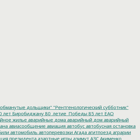
обманутые дольщики"
"Рентгенологический субботник"
0 лет Биробиджану
80_летие_Победы
85 лет ЕАО
йное жилье
аварийные дома
аварийный дом
аварийный
ана
авиасообщение
авиация
автобус
автобусная остановка
били
автомобиль
автоперевозки
Агада
агитпоезд
аграрии
ция президента
азартные игры
азимут
АЗС
Акименко