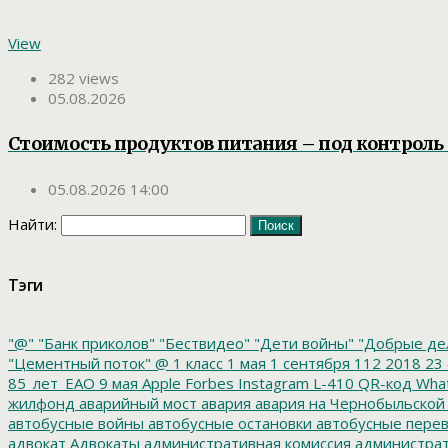
View
282 views
05.08.2026
Стоимость продуктов питания – под контроль 
05.08.2026 14:00
Найти:
Тэги
"@"
"Банк приколов"
"Бествидео"
"Дети войны"
"Добрые де
"Цементный поток"
@
1 класс
1 мая
1 сентября
112
2018
23 
85_лет_ЕАО
9 мая
Apple
Forbes
Instagram
L-410
QR-код
Wha
жилфонд
аварийный мост
авария
авария на Чернобыльской
автобусные войны
автобусные остановки
автобусные перев
адвокат
Адвокаты
административная комиссия
администрат