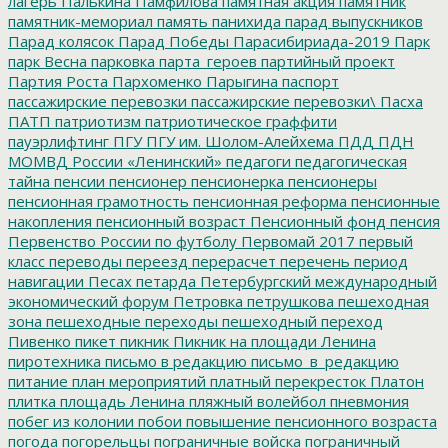
лагерь
Палькина
Памфилова
памятная акция
памятник
памятник-мемориал
память
панихида
парад выпускников
Парад колясок
Парад Победы
Парасибириада-2019
Парк
парк Весна
парковка
парта_героев
партийный проект
Партия Роста
Пархоменко
Парыгина
паспорт
пассажирские перевозки
пассажирские перевозки\
Пасха
ПАТП
патриотизм
патриотическое граффити
пауэрлифтинг
ПГУ
ПГУ им. Шолом-Алейхема
ПДД
ПДН
МОМВД России «Ленинский»
педагоги
педагогическая
тайна
пенсии
пенсионер
пенсионерка
пенсионеры
пенсионная грамотность
пенсионная реформа
пенсионные
накопления
пенсионный возраст
Пенсионный фонд
пенсия
Первенство России по футболу
Первомай 2017
первый
класс
переводы
переезд
перерасчет
перечень
период
навигации
Песах
петарда
Петербургский международный
экономический форум
Петровка
петрушкова
пешеходная
зона
пешеходные переходы
пешеходный переход
Пивенко
пикет
пикник
Пикник на площади Ленина
пиротехника
письмо в редакцию
письмо_в_редакцию
питание
план мероприятий
платный перекресток
Платон
плитка
площадь Ленина
пляжный волейбол
пневмония
побег из колонии
побои
повышение пенсионного возраста
погода
погорельцы
пограничные войска
пограничный