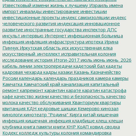
Известковый
измени жизнь к лучшему
Израиль
имена
импорт
инвалиды
инвестирование
инвестиции
инвестиционные проекты
индекс самоизоляции
индекс
человеческого развития
индексация
инновационное
развитие
иностранные государства
инспектор ДПС
инсульт
интервью
Интернет
инфекционная больница
инфекция
инфляция
инфраструктура
ипотека
Ирина
Пинчук
Иркутская область
иск
искусственная елка
искусственный_интеллект
исправительная колония
исследование
история
Итоги-2017
июль
июнь
июнь_2026
кабель линии электропередачи
кадетский бал
кадеты
кадровая чехарда
кадры
казаки
Казань
Казначейство
России
календарь
календарь праздников
камера
камеры
Камчатка
Камчатский край
канализация
капитальный
ремонт
капремонт
карантин
карате
каратин
катастрофа
кафе
качество жизни
качество и безопасность
качество
молока
качество обслуживания
Кванториум
квартиры
квитанция
КДН
кедровые шишки
Кемерово
кинозал
кинологи
кинотеатр "Родина"
Кирга
китай
кишечная
инфекция
кишечная_инфекция
кладбище
клещ
клещи
клубника
книга памяти
книги
КНР
КоАП
ковид-сводка
Кодекс
колледж культуры
колония
командировка