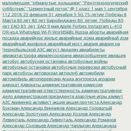
малоимущие
"обманутые дольщики"
"Рентгенологический
субботник"
"Цементный поток"
@
1 класс
1 мая
1 сентября
112
2018
23 февраля
31 декабря
5
5G
75-летие Победы
8
Марта
80 лет
80 лет Биробиджану
80_летие_Победы
85
лет ЕАО
85_лет_ЕАО
9 мая
Apple
Forbes
Instagram
L-410
QR-код
WhatsApp
Wi-Fi
WorldSkills Russia
аборты
аварийная
посадка
аварийное жилье
аварийные дома
аварийный дом
аварийный жилфонд
аварийный мост
авария
авария на
Чернобыльской АЭС
август
Авдалян
авиабилеты
авиакатастрофа
авиалесоохрана
авиасообщение
авиация
автобус
автобусная остановка
автобусные войны
автобусные остановки
автобусные перевозки
автобусный
парк
автобусы
автовокзал
автоклуб
автомобили
автомобиль
автоперевозки
Агада
агитпоезд
аграрии
адвокат
Адвокаты
административная комиссия
административная ответственность
административное
дело
администрация президента
азартные игры
азимут
АЗС
Акименко
активист
акция
акция протеста
Александр
Буксман
Александр Винников
Александр Головатый
Александр Золотухин
Александр Козлов
Александр
Левинталь
Александр Ливенталь
Александр Романов
Александр Соловьев
Александр Чаплыгин
Александра