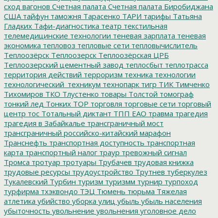
сход вагонов
Счетная палата
Счетная палата Биробиджана
США
тайфун
таможня
Тарасенко
ТАРИ
тарифы
Татьяна
Гладких
Тафи-диагностика
театр
текстильная
телемедицинские технологии
теневая зарплата
теневая
экономика
тепловоз
тепловые сети
тепловычислитель
Теплоозёрск
Теплоозерск
Теплоозёрская ЦРБ
Теплоозерский цементный завод
теплосбыт
теплотрасса
территория действий
терроризм
техника
технологии
технологический_техникум
технопарк
тигр
ТИК
Тимченко
Тихомиров
ТКО
Тлустенко
товары
Толстой
томограф
тонкий лед
Тонких
ТОР
торговля
торговые сети
торговый
центр
тос
Тотальный диктант
ТПП ЕАО
травма
трагедия
трагедия в Забайкалье
трансграничный мост
трансграничный российско-китайский марафон
Транснефть
транспортная доступность
транспортная
карта
транспортный налог
траур
тревожный сигнал
Тромса
тротуар
тротуары
Трубачев
трудовая книжка
трудовые ресурсы
трудоустройство
Трутнев
туберкулез
Тукалевский
Турбин
туризм
туризмм
турнир
турпоход
турфирма
тхэквондо
ТЭЦ
Тюмень
тюрьма
Тяжелая
атлетика
убийство
уборка улиц
убыль
убыль населения
убыточность
увольнение
увольнения
уголовное дело