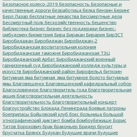
Безопасное колесо-2019
безопасность
Безопасные и
качественные дороги
безработица
белка
бензин
Беринг
Берл Лазар
бесплатные лекарства
Бессмертные дела
Бессмертный полк
бесхозяйственность
бешенство
библиотека
бизнес
бизнес без поддержки
бизнес-
омбудсмен
биометрия
Бира
Биракан
Бирария
БирЗСТ
Биробидажан
Биробиджан
Биробиджан-2
Биробиджанская воспитательная колония
Биробиджанская таможня
Биробиджанская ТЭЦ
Биробиджанский Арбат
Биробиджанский военный
гарнизонный суд
Биробиджанский колледж культуры и
искусств
Биробиджанский район
Бирофельд
биткоин
битумная яма
битумная_яма
битумное болото
битумные
ямы
Благовещенск
Благовещенский кафедральный собор
Благословенное
благотворитель года
благотворительная
акция
благотворительная деятельность
благотворительность
благотворительный концерт
благоустройство
Блокада Ленинграда
боевые патроны
боеприпасы
Бойцовский клуб
бокс
больница
большой
этнографический диктант
бомба
бомбоубежище
Борис
Титов
Борохович
брак
браконьер
Бридер
брусит
брусчатка
Брянск
Будукан
будущие врачи
будущие