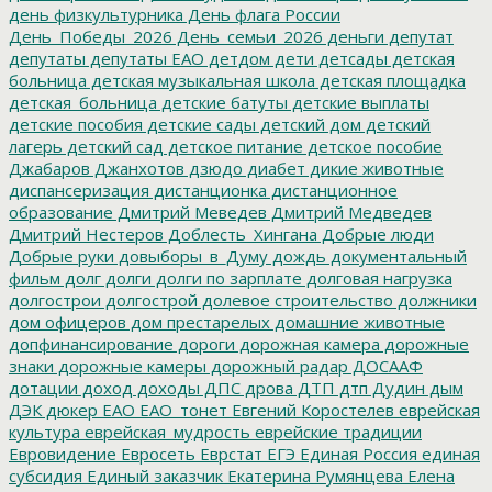
день физкультурника
День флага России
День_Победы_2026
День_семьи_2026
деньги
депутат
депутаты
депутаты ЕАО
детдом
дети
детсады
детская
больница
детская музыкальная школа
детская площадка
детская_больница
детские батуты
детские выплаты
детские пособия
детские сады
детский дом
детский
лагерь
детский сад
детское питание
детское пособие
Джабаров
Джанхотов
дзюдо
диабет
дикие животные
диспансеризация
дистанционка
дистанционное
образование
Дмитрий Меведев
Дмитрий Медведев
Дмитрий Нестеров
Доблесть_Хингана
Добрые люди
Добрые руки
довыборы_в_Думу
дождь
документальный
фильм
долг
долги
долги по зарплате
долговая нагрузка
долгострои
долгострой
долевое строительство
должники
дом офицеров
дом престарелых
домашние животные
допфинансирование
дороги
дорожная камера
дорожные
знаки
дорожные камеры
дорожный радар
ДОСААФ
дотации
доход
доходы
ДПС
дрова
ДТП
дтп
Дудин
дым
ДЭК
дюкер
ЕАО
ЕАО_тонет
Евгений Коростелев
еврейская
культура
еврейская_мудрость
еврейские традиции
Евровидение
Евросеть
Еврстат
ЕГЭ
Единая Россия
единая
субсидия
Единый заказчик
Екатерина Румянцева
Елена