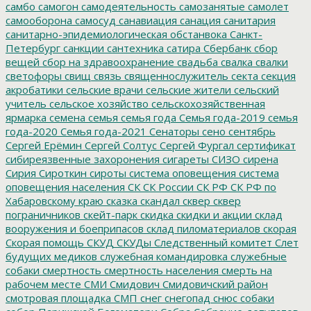
самбо
самогон
самодеятельность
самозанятые
самолет
самооборона
самосуд
санавиация
санация
санитария
санитарно-эпидемиологическая обстанвока
Санкт-
Петербург
санкции
сантехника
сатира
Сбербанк
сбор
вещей
сбор на здравоохранение
свадьба
свалка
свалки
светофоры
свищ
связь
священнослужитель
секта
секция
акробатики
сельские врачи
сельские жители
сельский
учитель
сельское хозяйство
сельскохозяйственная
ярмарка
семена
семья
семья года
Семья года-2019
семья
года-2020
Семья года-2021
Сенаторы
сено
сентябрь
Сергей Ерёмин
Сергей Солтус
Сергей Фургал
сертификат
сибиреязвенные захоронения
сигареты
СИЗО
сирена
Сирия
Сироткин
сироты
система оповещения
система
оповещения населения
СК
СК России
СК РФ
СК РФ по
Хабаровскому краю
сказка
скандал
сквер
сквер
пограничников
скейт-парк
скидка
скидки и акции
склад
вооружения и боеприпасов
склад пиломатериалов
скорая
Скорая помощь
СКУД
СКУДы
Следственный комитет
Слет
будущих медиков
служебная командировка
служебные
собаки
смертность
смертность населения
смерть на
рабочем месте
СМИ
Смидович
Смидовичский район
смотровая площадка
СМП
снег
снегопад
снюс
собаки