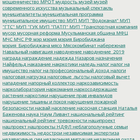
мошенничество
МРОТ
мудрость
музей
музей
современного искусства
музыкальный спектакль
муниципалитеты
муниципальная программа
муниципальное имущество
МУП
МУП "Водоканал"
МУП
"ГТС"
МУП "ГУК
МУП "ПАТП"
МУП "Транспортная компания
мусор
мусорная реформа
Мусульманская община
МФЦ
МЧС
МЧС РФ
мэр
мэрия
мэрия Биробиджана
мэрия_Биробиджана
мясо
Мясокомбинат
набережная
Навальный
навигация
наводнение
наводнение_2019
награда
награждение
надежда
Назаров
назначения
Найфельд
наказание
накркотики
наледь
налог
налог на
имущество
налог на профессиональный доход
налоги
налоговая нагрузка
налоговые_льготы
налоговый вычет
нападение
напорный коллектор
наркозависимость
нарколаборатория
наркомания
наркосодержащие
растения
наркотики
нарушение прав инвалидов
нарушение тишины и покоя
нарушения пожарной
безопасности
насвай
население
насосная станция
Наталья
Баженова
наука
Наум Ливант
национальный рейтинг
национальный рейтинг тревожности
наципроект
нацпроект
нацпроекты
НДФЛ
неблагополучные семьи
недвижимость
недострои
независимая экспертиза
независимые сми
незаконная миграция
незаконная охота