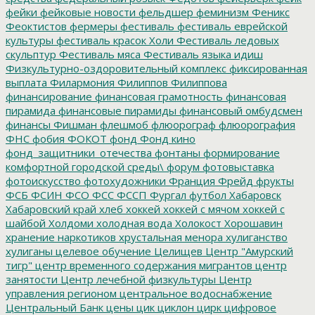
фейки
фейковые новости
фельдшер
феминизм
Феникс
Феоктистов
фермеры
фестиваль
фестиваль еврейской
культуры
фестиваль красок Холи
Фестиваль ледовых
скульптур
Фестиваль мяса
Фестиваль языка идиш
Физкультурно-оздоровительный комплекс
фиксированная
выплата
Филармония
Филиппов
Филиппова
финансирование
финансовая грамотность
финансовая
пирамида
финансовые пирамиды
финансовый омбудсмен
финансы
Фишман
флешмоб
флюорограф
флюорография
ФНС
фобия
ФОКОТ
фонд
Фонд кино
фонд_защитники_отечества
фонтаны
формирование
комфортной городской среды\
форум
фотовыставка
фотоискусство
фотохудожники
Франция
Фрейд
фрукты
ФСБ
ФСИН
ФСО
ФСС
ФССП
Фургал
футбол
Хабаровск
Хабаровский край
хлеб
хоккей
хоккей с мячом
хоккей с
шайбой
Холдоми
холодная вода
Холокост
Хорошавин
хранение наркотиков
хрустальная менора
хулиганство
хулиганы
целевое обучение
Целищев
Центр "Амурский
тигр"
центр временного содержания мигрантов
центр
занятости
Центр лечебной физкультуры
Центр
управления регионом
центральное водоснабжение
Центральный Банк
цены
цик
циклон
цирк
цифровое