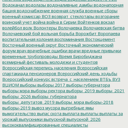
Водоканал
водолазы
водоналивные дамбы
водонапорная
башня
водоснабжение
военная служба
военные сборы
военный комиссар
ВОЗ
возврат_стеклотары
возгорание
воинский учет
война
война в Сирии
Войтенков
вокзал
волейбол
волк
Волонтеры
Волочаевка
Волочаевская битва
Волочаевский бой
вольная борьба
Ворожбит
Воропаева
воспитательная колония
воспоминания
Востокцемент
Восточный военный округ
Восточный экономический
форум
врач
врачебные ошибки
врачи
вредные привычки
временные трубопроводы
Время Биробиджана
всемирный фестиваль молодежи и студентов
Всероссийская перепись населения
Всероссийская
спартакиада пенсионеров
Всероссийский день ходьбы
Всероссийский конкурс
встреча_с_населением
ВТБъ
ВУЗ
ВЦИОМ
выборы
выборы 2017
выборы губернатора
выборы мэра
выборы ректора
выборы_2019
выборы_2021
выборы_2026
выборы_губернатора
выборы_депутатов_2019
выборы_мэра
выборы-2018
выборы-2019
вывоз мусора
выгребные ямы
вымогательство
выпас скота
выплата
выплаты
выплаты за
урожай
выпускники
выпускной
выпускной_2026
высококвалифицированные специалисты