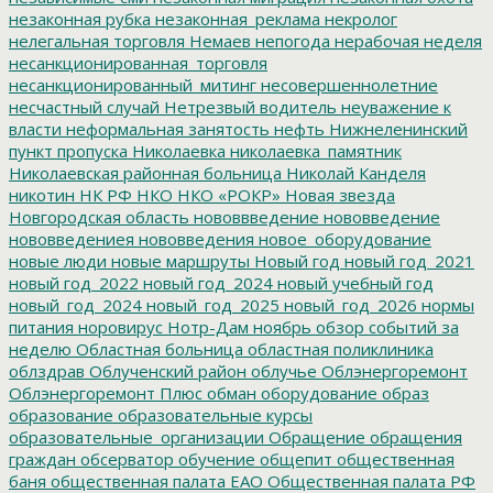
незаконная рубка
незаконная_реклама
некролог
нелегальная торговля
Немаев
непогода
нерабочая неделя
несанкционированная_торговля
несанкционированный_митинг
несовершеннолетние
несчастный случай
Нетрезвый водитель
неуважение к
власти
неформальная занятость
нефть
Нижнеленинский
пункт пропуска
Николаевка
николаевка_памятник
Николаевская районная больница
Николай Канделя
никотин
НК РФ
НКО
НКО «РОКР»
Новая звезда
Новгородская область
нововвведение
нововведение
нововведениея
нововведения
новое_оборудование
новые люди
новые маршруты
Новый год
новый год_2021
новый год_2022
новый год_2024
новый учебный год
новый_год_2024
новый_год_2025
новый_год_2026
нормы
питания
норовирус
Нотр-Дам
ноябрь
обзор событий за
неделю
Областная больница
областная поликлиника
облздрав
Облученский район
облучье
Облэнергоремонт
Облэнергоремонт Плюс
обман
оборудование
образ
образование
образовательные курсы
образовательные_организации
Обращение
обращения
граждан
обсерватор
обучение
общепит
общественная
баня
общественная палата ЕАО
Общественная палата РФ