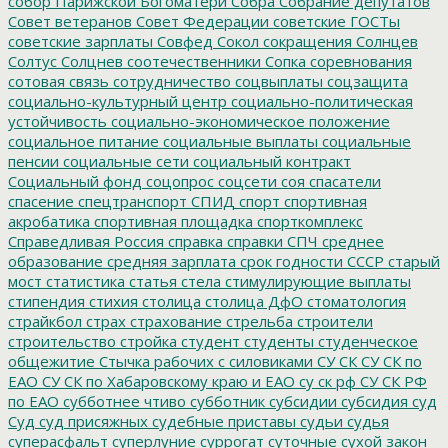
собор Парижской Богоматери
Собра
Собрание депутатов
Совет ветеранов
Совет Федерации
советские ГОСТы
советские зарплаты
Совфед
Сокол
сокращения
Солнцев
Солтус
Солцнев
соотечественники
Сопка
соревнования
сотовая связь
сотрудничество
соцвыплаты
соцзащита
социально-культурный центр
социально-политическая
устойчивость
социально-экономическое положение
социальное питание
социальные выплаты
социальные
пенсии
социальные сети
социальный контракт
Социальный фонд
соцопрос
соцсети
соя
спасатели
спасение
спецтранспорт
СПИД
спорт
спортивная
акробатика
спортивная площадка
спорткомплекс
Справедливая Россия
справка
справки
СПЧ
среднее
образование
средняя зарплата
срок годности
СССР
старый
мост
статистика
статья
стела
стимулирующие выплаты
стипендия
стихия
столица
столица ДфО
стоматология
страйкбол
страх
страхование
стрельба
строители
строительство
стройка
студент
студенты
студенческое
общежитие
Стычка рабочих с силовиками
СУ СК
СУ СК по
ЕАО
СУ СК по Хабаровскому краю и ЕАО
су ск рф
СУ СК РФ
по ЕАО
субботнее чтиво
субботник
субсидии
субсидия
суд
Суд
суд присяжных
судебные приставы
судьи
судья
суперасфальт
суперлуние
суррогат
суточные
сухой закон