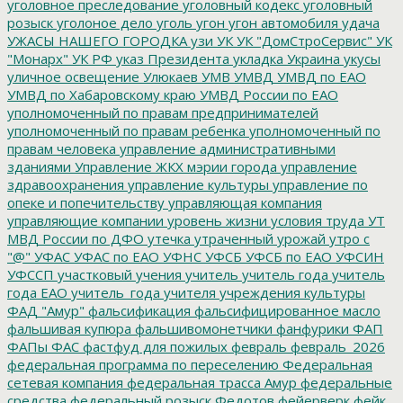
уголовное преследование
уголовный кодекс
уголовный
розыск
уголоное дело
уголь
угон
угон автомобиля
удача
УЖАСЫ НАШЕГО ГОРОДКА
узи
УК
УК "ДомСтроСервис"
УК
"Монарх"
УК РФ
указ Президента
укладка
Украина
укусы
уличное освещение
Улюкаев
УМВ
УМВД
УМВД по ЕАО
УМВД по Хабаровскому краю
УМВД России по ЕАО
уполномоченный по правам предпринимателей
уполномоченный по правам ребенка
уполномоченный по
правам человека
управление административными
зданиями
Управление ЖКХ мэрии города
управление
здравоохранения
управление культуры
управление по
опеке и попечительству
управляющая компания
управляющие компании
уровень жизни
условия труда
УТ
МВД России по ДФО
утечка
утраченный урожай
утро с
"@"
УФАС
УФАС по ЕАО
УФНС
УФСБ
УФСБ по ЕАО
УФСИН
УФССП
участковый
учения
учитель
учитель года
учитель
года ЕАО
учитель_года
учителя
учреждения культуры
ФАД "Амур"
фальсификация
фальсифицированное масло
фальшивая купюра
фальшивомонетчики
фанфурики
ФАП
ФАПы
ФАС
фастфуд для пожилых
февраль
февраль_2026
федеральная программа по переселению
Федеральная
сетевая компания
федеральная трасса Амур
федеральные
средства
федеральный розыск
Федотов
фейерверк
фейк