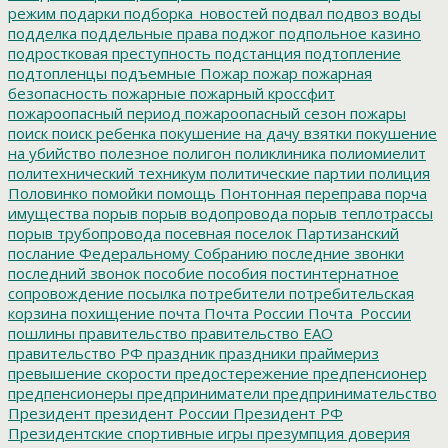
режим
подарки
подборка_новостей
подвал
подвоз воды
подделка
поддельные права
поджог
подпольное казино
подростковая преступность
подстанция
подтопление
подтопленцы
подъемные
Пожар
пожар
пожарная
безопасность
пожарные
пожарный кроссфит
пожароопасный период
пожароопасный сезон
пожары
поиск
поиск ребенка
покушение на дачу взятки
покушение
на убийство
полезное
полигон
поликлиника
полиомиелит
политехнический техникум
политические партии
полиция
Половинко
помойки
помощь
Понтонная переправа
порча
имущества
порыв
порыв водопровода
порыв теплотрассы
порыв трубопровода
посевная
поселок Партизанский
послание Федеральному Собранию
последние звонки
последний звонок
пособие
пособия
постинтернатное
сопровождение
посылка
потребители
потребительская
корзина
похищение
почта
Почта России
Почта_России
пошлины
правительство
правительство ЕАО
правительство РФ
праздник
праздники
праймериз
превышение скорости
предостережение
предпенсионер
предпенсионеры
предприниматели
предпринимательство
Президент
президент России
Президент РФ
Президентские спортивные игры
презумпция доверия