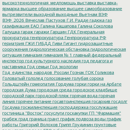
высокотехнологичная_медпомощь
выставка
выставка-
ярмарка
высшее образование
высшее самообразование
вытрезвители
выходной
выходные
Вьетнам
ВЭФ
ВЭФ_2026
Вячеслав Пастухов
Г.И. Радде
гадюка
газ
газификация ЕАО
Галина Кашапова
Галина Соколова
Галушка
гараж
гаражи
Гаршин
ГДК
Генеральная
прокуратура
генпрокуратура
Генпрокуратура РФ
гериатрия
ГЖИ
ГИБДД
Гиви
Гигант
гидрозащитные
сооружения
гидрологическая обстановка
гидрологическая
ситуация
гимназия
гимназия № 1
главный федеральный
инспектор
год культурного наследия
год педагога и
наставника
Год семьи
Год экологии
Год_единства_народов_России
Гознак
ГОК
Голикова
Головатый
гололед
голосование
голубая сорока
Гольдштейн
гомеопатия
Гордума
горки
горки на Арбате
городская Дума
городская среда
городское кладбище
городской парк
городской пляж
горячая вода
горячая
линия
горячее питание
госавтоинспекция
госархив
госдолг
Госдума
госжилинспекция
господдержка
госслужащие
гостиница "Восток"
госуслуги
госхакупки
ГП "Фармация"
грабеж
град
граница
грант
график подвоза воды
график
работы
Григорий Волохов
Грипп
Грудинин
грунтовые