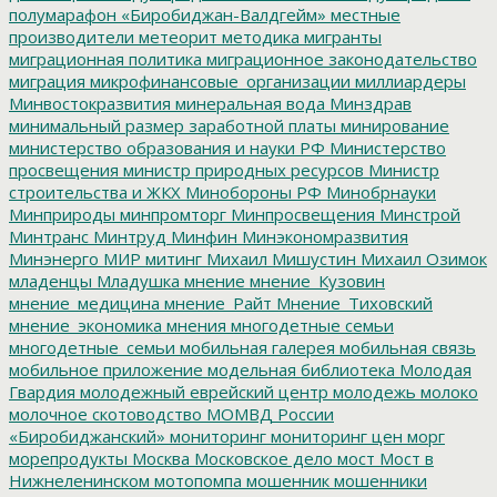
полумарафон «Биробиджан-Валдгейм»
местные
производители
метеорит
методика
мигранты
миграционная политика
миграционное законодательство
миграция
микрофинансовые_организации
миллиардеры
Минвостокразвития
минеральная вода
Минздрав
минимальный размер заработной платы
минирование
министерство образования и науки РФ
Министерство
просвещения
министр природных ресурсов
Министр
строительства и ЖКХ
Минобороны РФ
Минобрнауки
Минприроды
минпромторг
Минпросвещения
Минстрой
Минтранс
Минтруд
Минфин
Минэкономразвития
Минэнерго
МИР
митинг
Михаил Мишустин
Михаил Озимок
младенцы
Младушка
мнение
мнение_Кузовин
мнение_медицина
мнение_Райт
Мнение_Тиховский
мнение_экономика
мнения
многодетные семьи
многодетные_семьи
мобильная галерея
мобильная связь
мобильное приложение
модельная библиотека
Молодая
Гвардия
молодежный еврейский центр
молодежь
молоко
молочное скотоводство
МОМВД России
«Биробиджанский»
мониторинг
мониторинг цен
морг
морепродукты
Москва
Московское дело
мост
Мост в
Нижнеленинском
мотопомпа
мошенник
мошенники