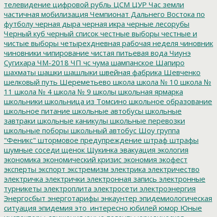
телевидение
цифровой рубль
ЦСМ
ЦУР
Час земли
частичная мобилизация
Чемпионат Дальнего Востока по
футболу
черная дыра
черная икра
черные лесорубы
Черный куб
черный список
честные выборы
честные и
чистые выборы
четырехдневная рабочая неделя
чиновник
чиновники
чипирование
чистая питьевая вода
Чиунэ
Сугихара
ЧМ-2018
ЧП
чс
чума
шампанское
Шапиро
шахматы
шашки
шашлыки
швейная фабрика
Шевченко
шелковый путь
Шереметьево
школа
школа № 10
школа №
11
школа № 4
школа № 9
школы
школьная ярмарка
школьники
школьница из Томсино
школьное образование
школьное питание
школьные автобусы
школьные
завтраки
школьные каникулы
школьные перевозки
школьные поборы
школьный автобус
Шоу группа
"Феникс"
штормовое предупреждение
штраф
штрафы
шумные соседи
щенок
Щукинка
эвакуация
экология
экономика
экономический кризис
экономия
экофест
эксперты
экспорт
экстремизм
электрика
электричество
электричка
электрички
электронная запись
электронные
турникеты
электроплита
электросети
электроэнергия
Энергосбыт
энерготарифы
энкаунтер
эпидемиологическая
ситуация
эпидемия
это_интересно
юбилей
юмор
Юные