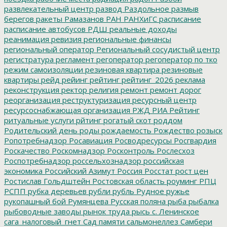
развлекательный центр
развод
Раздольное
размыв
берегов
ракеты
Рамазанов
РАН
РАНХиГС
расписание
расписание автобусов
РДШ
реальные доходы
реанимация
ревизия
региональные финансы
региональный оператор
Региональный сосудистый центр
регистратура
регламент
регоператор
регоператор по тко
режим самоизоляции
резиновая квартира
резиновые
квартиры
рейд
рейинг
рейтинг
рейтинг_2026
реклама
реконструкция
ректор
религия
ремонт
ремонт дорог
реорганизация
реструктуризация
ресурсный центр
ресурсоснабжающая организация
РЖД
РИА Рейтинг
ритуальные услуги
рйтинг
рогатый скот
роддом
Родительский день
роды
рождаемость
Рождество
розыск
Ропотребнадзор
Росавиация
Росводресурсы
Росгвардия
Роскачество
Роскомнадзор
Росконтроль
Рослесхоз
Роспотребнадзор
россельхознадзор
российская
экономика
Российский Азимут
Россия
Росстат
рост цен
Ростислав Гольдштейн
Ростовская область
роуминг
РПЦ
РСПП
рубка деревьев
рубли
рубль
Рудное
ружье
рукопашный бой
Румянцева
Русская поляна
рыба
рыбалка
рыбоводные заводы
рынок труда
рысь
с. Ленинское
сага_налоговый_гнет
Сад памяти
сальмонеллез
Самбери