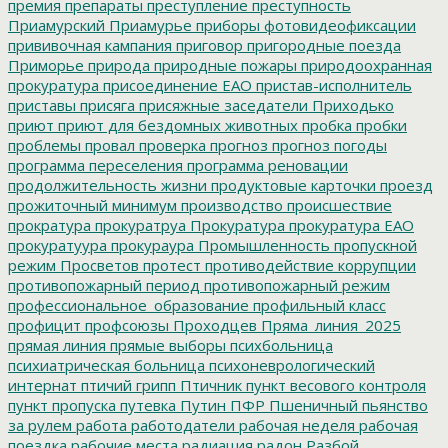
премия
препараты
преступление
преступность
Приамурский
Приамурье
приборы фотовидеофиксации
прививочная кампания
приговор
пригородные поезда
Приморье
природа
природные пожары
природоохранная
прокуратура
присоединение ЕАО
пристав-исполнитель
приставы
присяга
присяжные заседатели
Приходько
приют
приют для бездомных животных
пробка
пробки
проблемы
провал
проверка
прогноз
прогноз погоды
программа переселения
программа реновации
продолжительность жизни
продуктовые карточки
проезд
прожиточный минимум
производство
происшествие
прократура
прокуратруа
Прокуратура
прокуратура ЕАО
прокуратуура
прокураура
Промышленность
пропускной
режим
Просветов
протест
противодействие коррупции
противопожарный период
противопожарный режим
профессиональное_образование
профильный класс
профицит
профсоюзы
Проходцев
Пряма_линия_2025
прямая линия
прямые выборы
психбольница
психиатрическая больница
психоневрологический
интернат
птичий грипп
Птичник
пункт весового контроля
пункт пропуска
путевка
Путин
ПФР
Пшеничный
пьянство
за рулем
работа
работодатели
рабочая неделя
рабочая
поездка
рабочие места
радиация
радон
Разбой