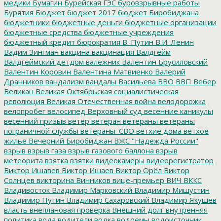
медики
Бумагин
Бурейская ГЭС
буровзрывные работы
Бурятия
Бюджет
бюджет 2017
бюджет Биробиджана
бюджетники
бюджетные деньги
бюджетные организации
бюджетные средства
бюджетные учреждения
бюджетный кредит
бюрократия
В. Путин
В.И. Ленин
Вадим Зингман
вакцина
вакцинация
Валдгейм
Валдгеймский детдом
валежник
Валентин Брусиловский
Валентин Коровин
Валентина Матвиенко
Валерий
Дранников
вандализм
вандалы
Васильева
ВВО
ВВП
Вебер
Великан
Великая Октябрьская социалистическая
революция
Великая Отечественная война
велодорожка
велопробег
велосипед
Верховный суд
весенние каникулы
весенний призыв
ветер
ветеран
ветераны
ветераны
пограничной службы
ветераны_СВО
ветхие дома
ветхое
жилье
Вечерний Биробиджан
ВЖС "Надежда России"
взрыв
взрыв газа
взрыв газового баллона
взрыв
метеорита
взятка
взятки
видеокамеры
видеорегистратор
Виктор Ишавев
Виктор Ишаев
Виктор Орёл
Виктор
Солнцев
викторина
Винников
вице-премьер
ВИЧ
ВККС
Владивосток
Владимир Марковский
Владимир Мишустин
Владимир Путин
Владимир Сахаровский
Владимир Якушев
власть
внеплановая проверка
Внешний долг
внутренняя
политика
вода
водители
водка
водоемы
водоисточник