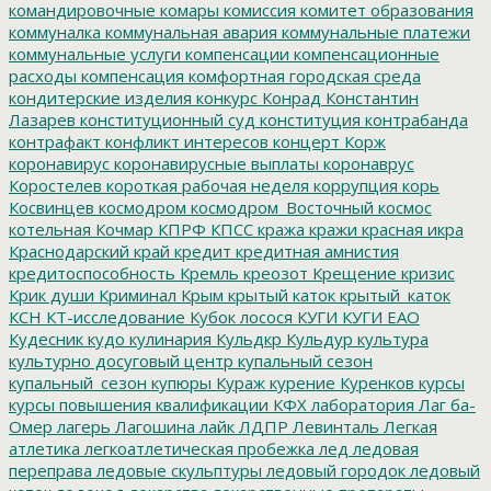
командировочные
комары
комиссия
комитет образования
коммуналка
коммунальная авария
коммунальные платежи
коммунальные услуги
компенсации
компенсационные
расходы
компенсация
комфортная городская среда
кондитерские изделия
конкурс
Конрад
Константин
Лазарев
конституционный суд
конституция
контрабанда
контрафакт
конфликт интересов
концерт
Корж
коронавирус
коронавирусные выплаты
коронаврус
Коростелев
короткая рабочая неделя
коррупция
корь
Косвинцев
космодром
космодром_Восточный
космос
котельная
Кочмар
КПРФ
КПСС
кража
кражи
красная икра
Краснодарский край
кредит
кредитная амнистия
кредитоспособность
Кремль
креозот
Крещение
кризис
Крик души
Криминал
Крым
крытый каток
крытый_каток
КСН
КТ-исследование
Кубок лосося
КУГИ
КУГИ ЕАО
Кудесник
кудо
кулинария
Кульдкр
Кульдур
культура
культурно досуговый центр
купальный сезон
купальный_сезон
купюры
Кураж
курение
Куренков
курсы
курсы повышения квалификации
КФХ
лаборатория
Лаг ба-
Омер
лагерь
Лагошина
лайк
ЛДПР
Левинталь
Легкая
атлетика
легкоатлетическая пробежка
лед
ледовая
переправа
ледовые скульптуры
ледовый городок
ледовый