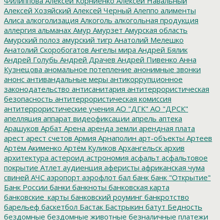
Филиппова
Алексей Корниенко
Алексей Навальный
Алексей Хозяйский
Алексей Черный
Алеппо
алименты
Алиса
алкоголизация
Алкоголь
алкогольная продукция
аллергия
альманах
Амур
Амурзет
Амурская область
Амурский полоз
амурский тигр
Анатолий Мелешко
Анатолий Скоробогатов
Ангелы мира
Андрей Бялик
Андрей Голубь
Андрей Драчев
Андрей Пивенко
Анна
Кузнецова
аномальное потепление
анонимные звонки
анонс
антивандальные меры
антикоррупционное
законодательство
антисанитария
антитеррористическая
безопасность
антитеррористическая комиссия
антитеррористические учения
АО "ДГК"
АО "ДРСК"
апелляция
аппарат видеофиксации
апрель
аптека
Арашуков
Арбат
Арена
аренда земли
арендная плата
арест
арест счетов
Армия
Арнаполин
арт-объекты
Артеев
Артём Акименко
Артём Куликов
Архангельск
архив
архитектура
астероид
астрономия
асфальт
асфальтовое
покрытие
Атлет
аудиенция
аферисты
африканская чума
свиней
АЧС
аэропорт
аэрофлот
бал
банк
банк "Открытие"
Банк России
банки
банкноты
банковская карта
банковские_карты
банковский роуминг
банкротство
барельеф
баскетбол
Бастак
Бастрыкин
батут
Бедность
бездомные
бездомные животные
безналичные платежи