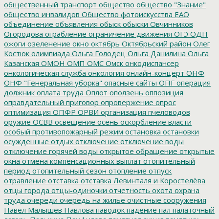
общественный транспорт
общество
общество "Знание"
общество инвалидов
Общество фотоискусства ЕАО
объединение
объявления
обыск
обыски
Овчинников
Огородова
ограбление
ограничение движения
ОГЭ
ОДН
ожоги
озеленение
окно
октябрь
Октябрьский район
Олег
Костюк
олимпиада
Ольга Голодец
Ольга Данилина
Ольга
Казанская
ОМОН
ОМП
ОМС
Омск
онкодиспансер
онкологическая служба
онкология
онлайн-концерт
ОНФ
ОНФ "Генеральная уборка"
опасные сайты
ОПГ
операция
должник
оплата труда
Оплот
оползень
оппозиция
оправдательный приговор
опровержение
опрос
оптимизация
ОПФР
ОРВИ
организация пчеловодов
оружие
ОСВВ
освещение
осень
оскорбление власти
особый противопожарный режим
остановка
остановки
осужденные
отдых
отключение
отключение воды
отключение горячей воды
открытое обращение
открытые
окна
отмена компенсационных выплат
отопительный
период
отопительный сезон
отопление
отпуск
отравление
отставка
отставка Левинталя и Коростелёва
отцы города
отцы-одиночки
отчетность
охота
охрана
труда
очереди
очередь на жилье
очистные сооружения
Павел Малышев
Павлова
паводок
падение
пал
палаточный