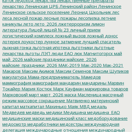
каток
ледоход
лекарства
лекарственные препараты
лекарство
Ленинская ЦРБ
Ленинский район
Ленинское
Ленинское сельское поселение
Леонид Школьник
лес
леса
лесной пожар
лесные пожары
лесопилка
летние
каникулы
лето
лето_2026
лжетерроризм
лимон
литература
Лицей
лицей № 23
личный прием
логистический комплеск
ложный вызов
ложный донос
лотерея
лоукостер
лунное затмение
лучший спасатель
лыжная гонка
льготная ипотека
льготники
льготные
лекарства
льготы
ЛЭП
люди ЕАО
люк
Магнитогорск
май
май_2026
майские праздники
майские_2026
майские_праздники_2026
МАК-2019
Мак-2020
Мак-2021
Макаров
Максим Акимов
Максим Семенов
Максим Шупиков
макулатура
Мама-предприниматель
Мамедов
маммография
мамография
мандарин
мандарины
Марвин
Токайер
Мария Костюк
Марк Кауфман
маркировка товаров
Марковский
март
март_2026
маска
Масленица
масочный
режим
массовое сокращение
Матвиенко
материнский
капитал
маткапитал
Махинько
Маяк
МВД
медаль
Медведев
медведь
медики
Медицина
медицина_ЕАО
медицинские маски
медицинский класс
медоборудование
медосмотр
медработники
медсестры
международная
делегация
международные отношения
международный