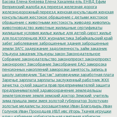
Басова
Елена Князева
Елена Хахалева
ель
ЕНВД
Ефим
Вепринский
жалоба
жд переезд
железная дорога
железнодорожный переезд
женская кнсультация
женская
консультация
жестокое обращение с детьми
жестокое
обращение с животными
жестокость
живодер
живопись
животноводство
животные
жилищные сертификаты
жилищные условия
жилье
жилье для детей-сирот
жильё
для подтопленцев
ЖКХ
журналистика
Забайкальский край
забег
заболевание
заброшенные здания
заброшенные
земли
ЗАГС
задержание
задолженность
займ
заказник
Ульдура
заказник Ульдуры
закон
Законодательное
Собрание
законодательство
законопреокт
законопроект
законороект
Заксобрание
Заксобрание ЕАО
заморозка
пенсионных накоплений
заморозки
занятость
запись в
школу
заповедник "Бастак"
заповедники
заработная плата
Заречье
зарплата
зарплаты
заслуженный работник ЖКХ
зачистка_судей
защита прав предпринимателей
защита
предпринимателей
здравоохранение
земледельцы
землетрясение
земля
земский доктор
Земский_учитель
зима пришла
змеи
змея
золотой губернатор
Золотухин
золотые медалисты
зоозащитники
Иван Благодырь
Иван
Голунов
Иван Проходцев
ИВЛ
ивс
Игорь Ткачев
игрушки
идиш
избиение
избирательная кампания
избирком