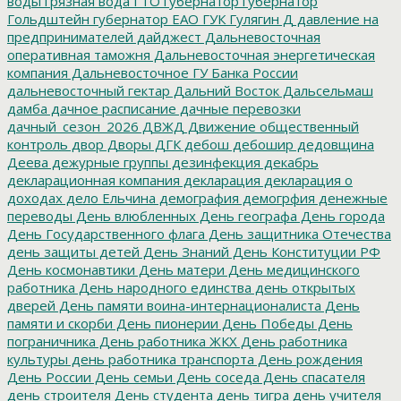
воды
грязная вода
ГТО
губернатор
губернатор
Гольдштейн
губернатор ЕАО
ГУК
Гулягин
Д
давление на
предпринимателей
дайджест
Дальневосточная
оперативная таможня
Дальневосточная энергетическая
компания
Дальневосточное ГУ Банка России
дальневосточный гектар
Дальний Восток
Дальсельмаш
дамба
дачное расписание
дачные перевозки
дачный_сезон_2026
ДВЖД
Движение общественный
контроль
двор
Дворы
ДГК
дебош
дебошир
дедовщина
Деева
дежурные группы
дезинфекция
декабрь
декларационная компания
декларация
декларация о
доходах
дело Ельчина
демография
демогрфия
денежные
переводы
День влюбленных
День географа
День города
День Государственного флага
День защитника Отечества
день защиты детей
День Знаний
День Конституции РФ
День космонавтики
День матери
День медицинского
работника
День народного единства
день открытых
дверей
День памяти воина-интернационалиста
День
памяти и скорби
День пионерии
День Победы
День
пограничника
День работника ЖКХ
День работника
культуры
день работника транспорта
День рождения
День России
День семьи
День соседа
День спасателя
день строителя
День студента
день тигра
день учителя