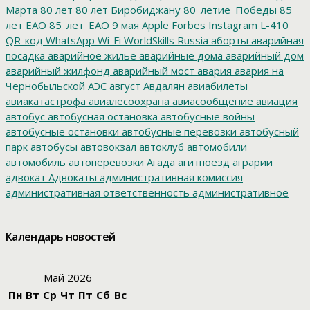
Марта
80 лет
80 лет Биробиджану
80_летие_Победы
85
лет ЕАО
85_лет_ЕАО
9 мая
Apple
Forbes
Instagram
L-410
QR-код
WhatsApp
Wi-Fi
WorldSkills Russia
аборты
аварийная
посадка
аварийное жилье
аварийные дома
аварийный дом
аварийный жилфонд
аварийный мост
авария
авария на
Чернобыльской АЭС
август
Авдалян
авиабилеты
авиакатастрофа
авиалесоохрана
авиасообщение
авиация
автобус
автобусная остановка
автобусные войны
автобусные остановки
автобусные перевозки
автобусный
парк
автобусы
автовокзал
автоклуб
автомобили
автомобиль
автоперевозки
Агада
агитпоезд
аграрии
адвокат
Адвокаты
административная комиссия
административная ответственность
административное
дело
администрация президента
азартные игры
азимут
АЗС
Акименко
активист
акция
акция протеста
Александр
Календарь новостей
Буксман
Александр Винников
Александр Головатый
Александр Золотухин
Александр Козлов
Александр
Левинталь
Александр Ливенталь
Александр Романов
Май 2026
Александр Соловьев
Александр Чаплыгин
Александра
Пн
Вт
Ср
Чт
Пт
Сб
Вс
Филиппова
Алексей Корниенко
Алексей Навальный