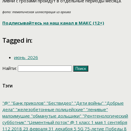
ливни с грозами пройдут в отдельные периоды месяца.
фото: тематическая иллюстрация из архива
Подписывайтесь на наш канал в МАКС (12+)
Tagged in:
июнь_2026
Найти:
Тэги
"@"
"Банк приколов"
"Бествидео"
"Дети войны"
"Добрые
дела"
"железобетонные полицейские"
"ленивые"
малоимущие
"обманутые дольщики"
"Рентгенологический
субботник"
"Цементный поток"
@
1 класс
1 мая
1 сентября
112
2018
23 февраля
31 декабря
5
5G
75-летие Победы
8