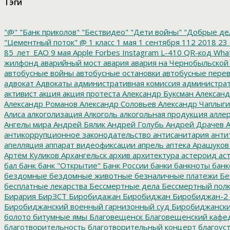
Тэги
"@"
"Банк приколов"
"Бествидео"
"Дети войны"
"Добрые де
"Цементный поток"
@
1 класс
1 мая
1 сентября
112
2018
23 
85_лет_ЕАО
9 мая
Apple
Forbes
Instagram
L-410
QR-код
Wha
жилфонд
аварийный мост
авария
авария на Чернобыльской
автобусные войны
автобусные остановки
автобусные перев
адвокат
Адвокаты
административная комиссия
администрат
активист
акция
акция протеста
Александр Буксман
Александ
Александр Романов
Александр Соловьев
Александр Чаплыг
Алиса
алкоголизация
Алкоголь
алкогольная продукция
аллер
Ангелы мира
Андрей Бялик
Андрей Голубь
Андрей Драчев
А
антикоррупционное законодательство
антисанитария
анти
апелляция
аппарат видеофиксации
апрель
аптека
Арашуков
Артём Куликов
Архангельск
архив
архитектура
астероид
ас
бал
банк
банк "Открытие"
Банк России
банки
банкноты
банк
бездомные
бездомные животные
безналичные платежи
Бе
бесплатные лекарства
Бессмертные дела
Бессмертный пол
Бирария
БирЗСТ
Биробидажан
Биробиджан
Биробиджан-2
Биробиджанский военный гарнизонный суд
Биробиджанский
болото
битумные ямы
Благовещенск
Благовещенский кафе
благотворительность
благотворительный концерт
благоус