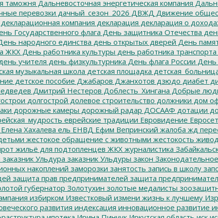
я таможня
Дальневосточная энергетическая компания
Дальне
чные перевозки
дачный_сезон_2026
ДВЖД
Движение общес
декларационная компания
декларация
декларация о дохода
нь Государственного флага
День защитника Отечества
ден
ень народного единства
день открытых дверей
День памят
а ЖКХ
День работника культуры
день работника транспорта
день учителя
день физкультурника
День флага России
День
ская музыкальная школа
детская площадка
детская_больниц
ание
детское пособие
Джабаров
Джанхотов
дзюдо
диабет
ди
едведев
Дмитрий Нестеров
Доблесть_Хингана
Добрые люд
острои
долгострой
долевое строительство
должники
дом о
аки
дорожные камеры
дорожный радар
ДОСААФ
дотации
до
ейская_мудрость
еврейские традиции
Евровидение
Евросе
Елена Хахалева
ель
ЕНВД
Ефим Вепринский
жалоба
жд пере
детьми
жестокое обращение с животными
жестокость
живо
ирот
жильё для подтопленцев
ЖКХ
журналистика
Забайкальск
м
заказник Ульдура
заказник Ульдуры
закон
Законодательное
ионных накоплений
заморозки
занятость
запись в школу
запо
дей
защита прав предпринимателей
защита предпринимате
лотой губернатор
Золотухин
золотые медалисты
зоозащит
ампания
избирком
Известковый
измени жизнь к лучшему
Изр
овеческого развития
индексация
инновационное развитие
ин
раструктура
ипотека
Ирина Пинчук
Иркутская область
иск
ис