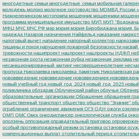
многодетные семьи
многодетные_семьи
мобильная галере
молодежь
молоко
молочное скотоводство
МОМВД России «
Нижнеленинском
мотопомпа
мошенник
мошенники
мошенн
программа
муниципальное имущество
МУП
МУП "Водокана
МФЦ
МЧС
МЧС РФ
мэр
мэрия
мэрия Биробиджана
мэрия_Б
надежда
Назаров
назначения
Найфельд
наказание
накркот
налоговый вычет
нападение
напорный коллектор
наркозави
тишины и покоя
нарушения пожарной безопасности
насвай
тревожности
наципроект
нацпроект
нацпроекты
НДФЛ
неб
незаконная охота
незаконная рубка
незаконная_реклама
не
несанкционированный_митинг
несовершеннолетние
несчас
пропуска
Николаевка
николаевка_памятник
Николаевская ра
нововвведение
нововведение
нововведениея
нововведен
новый учебный год
новый_год_2024
новый_год_2025
новый
поликлиника
облздрав
Облученский район
облучье
Облэнер
образовательные_организации
Обращение
обращения гр
общественный транспорт
общество
общество "Знание"
общ
ограбление
ограничение движения
ОГЭ
ОДН
ожоги
озелен
ОМП
ОМС
Омск
онкодиспансер
онкологическая служба
онко
оползень
оппозиция
оправдательный приговор
опроверже
особый противопожарный режим
остановка
остановки
осуж
компенсационных выплат
отопительный период
отопитель