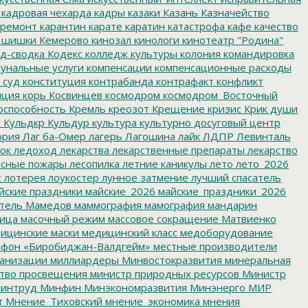
кадровая чехарда
кадры
казаки
Казань
Казначейство
ремонт
карантин
карате
каратин
катастрофа
кафе
качество
 шишки
Кемерово
кинозал
кинологи
кинотеатр "Родина"
д-сводка
Кодекс
колледж культуры
колония
командировка
унальные услуги
компенсации
компенсационные расходы
 суд
конституция
контрабанда
контрафакт
конфликт
пция
корь
Косвинцев
космодром
космодром_Восточный
оспособность
Кремль
креозот
Крещение
кризис
Крик души
я
Кульдкр
Кульдур
культура
культурно досуговый центр
ория
Лаг ба-Омер
лагерь
Лагошина
лайк
ЛДПР
Левинталь
ок
ледоход
лекарства
лекарственные препараты
лекарство
сные пожары
лесопилка
летние каникулы
лето
лето_2026
с
лотерея
лоукостер
лунное затмение
лучший спасатель
йские праздники
майские_2026
майские_праздники_2026
тель
Мамедов
маммография
мамография
мандарин
ица
масочный режим
массовое сокращение
Матвиенко
ицинские маски
медицинский класс
медоборудование
фон «Биробиджан-Валдгейм»
местные производители
анизации
миллиардеры
Минвостокразвития
минеральная
тво просвещения
министр природных ресурсов
Министр
интруд
Минфин
Минэкономразвития
Минэнерго
МИР
т
Мнение_Тиховский
мнение_экономика
мнения