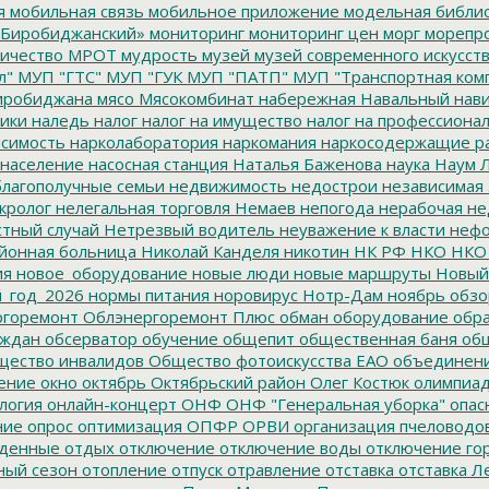
я
мобильная связь
мобильное приложение
модельная библи
Биробиджанский»
мониторинг
мониторинг цен
морг
морепр
ичество
МРОТ
мудрость
музей
музей современного искусст
л"
МУП "ГТС"
МУП "ГУК
МУП "ПАТП"
МУП "Транспортная ком
иробиджана
мясо
Мясокомбинат
набережная
Навальный
нави
ики
наледь
налог
налог на имущество
налог на профессиона
симость
нарколаборатория
наркомания
наркосодержащие р
население
насосная станция
Наталья Баженова
наука
Наум Л
лагополучные семьи
недвижимость
недострои
независимая 
кролог
нелегальная торговля
Немаев
непогода
нерабочая не
тный случай
Нетрезвый водитель
неуважение к власти
нефо
йонная больница
Николай Канделя
никотин
НК РФ
НКО
НКО
ия
новое_оборудование
новые люди
новые маршруты
Новый
_год_2026
нормы питания
норовирус
Нотр-Дам
ноябрь
обзо
горемонт
Облэнергоремонт Плюс
обман
оборудование
обр
аждан
обсерватор
обучение
общепит
общественная баня
общ
ество инвалидов
Общество фотоискусства ЕАО
объединен
ение
окно
октябрь
Октябрьский район
Олег Костюк
олимпиа
логия
онлайн-концерт
ОНФ
ОНФ "Генеральная уборка"
опас
ние
опрос
оптимизация
ОПФР
ОРВИ
организация пчеловодо
денные
отдых
отключение
отключение воды
отключение го
ный сезон
отопление
отпуск
отравление
отставка
отставка Л