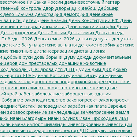
восточное ГУ Банка России
дальневосточный гектар
твенный контроль
двор
Дворы
ДГК
дебош
дебошир
х
дело Ельчина
демография
демогрфия
денежные
ь защиты детей
День Знаний
День Конституции РФ
День
и воина-интернационалиста
День памяти и скорби
День
День рождения
День России
День семьи
День соседа
_Победы_2026
День_семьи_2026
деньги
депутат
депутаты
а
детские батуты
детские выплаты
детские пособия
детские
кие животные
диспансеризация
дистанционка
и
Добрые руки
довыборы_в_Думу
дождь
документальный
фицеров
дом престарелых
домашние животные
ход
доходы
ДПС
дрова
дтп
ДТП
Дудин
дым
ДЭК
дюкер
ть
Еврстат
ЕГЭ
Единая Россия
единая субсидия
Единый
езд
железная дорога
железнодорожный переезд
женская
дер
живопись
животноводство
животные
жилищные
ий край
забег
заболевание
заброшенные здания
 Собрание
законодательство
законопреокт
законопроект
ведник "Бастак"
заповедники
заработная плата
Заречье
лей
здравоохранение
земледельцы
землетрясение
земля
ники
Иван Благодырь
Иван Голунов
Иван Проходцев
ИВЛ
аиль
имена
импорт
инвалиды
инвестирование
инвестиции
остранные государства
инспектор ДПС
инсульт
интервью
кусственная елка
искусственный_интеллект
исправительная