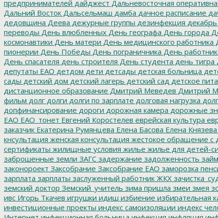
предпринимателей
дайджест
Дальневосточная оперативна
Дальний Восток
Дальсельмаш
дамба
дачное расписание
да
дедовщина
Деева
дежурные группы
дезинфекция
декабрь
переводы
День влюбленных
День географа
День города
Де
космонавтики
День матери
День медицинского работника
Д
пионерии
День Победы
День пограничника
День работник
День спасателя
день строителя
День студента
день тигра
депутаты ЕАО
детдом
дети
детсады
детская больница
дет
сады
детский дом
детский лагерь
детский сад
детское пит
дистанционное образование
Дмитрий Меведев
Дмитрий М
фильм
долг
долги
долги по зарплате
долговая нагрузка
долг
допфинансирование
дороги
дорожная камера
дорожные зн
ЕАО
ЕАО_тонет
Евгений Коростелев
еврейская культура
евр
заказчик
Екатерина Румянцева
Елена Басова
Елена Князева
кнсультация
женская консультация
жестокое обращение с 
сертификаты
жилищные условия
жилье
жилье для детей-с
заброшенные земли
ЗАГС
задержание
задолженность
зай
законороект
Заксобрание
Заксобрание ЕАО
заморозка пенс
зарплата
зарплаты
заслуженный работник ЖКХ
зачистка_су
земский доктор
Земский_учитель
зима пришла
змеи
змея
зо
ивс
Игорь Ткачев
игрушки
идиш
избиение
избирательная к
инвестиционные проекты
индекс самоизоляции
индекс чел
Интернет
инфекционная больница
инфекция
инфляция
инф