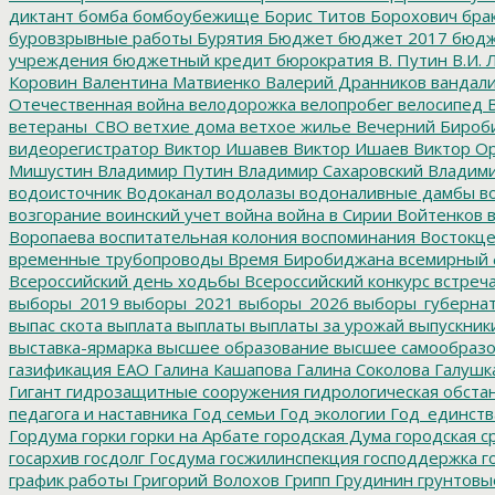
диктант
бомба
бомбоубежище
Борис Титов
Борохович
бра
буровзрывные работы
Бурятия
Бюджет
бюджет 2017
бюдж
учреждения
бюджетный кредит
бюрократия
В. Путин
В.И. 
Коровин
Валентина Матвиенко
Валерий Дранников
вандал
Отечественная война
велодорожка
велопробег
велосипед
В
ветераны_СВО
ветхие дома
ветхое жилье
Вечерний Бироб
видеорегистратор
Виктор Ишавев
Виктор Ишаев
Виктор О
Мишустин
Владимир Путин
Владимир Сахаровский
Владими
водоисточник
Водоканал
водолазы
водоналивные дамбы
во
возгорание
воинский учет
война
война в Сирии
Войтенков
в
Воропаева
воспитательная колония
воспоминания
Востокц
временные трубопроводы
Время Биробиджана
всемирный 
Всероссийский день ходьбы
Всероссийский конкурс
встреч
выборы_2019
выборы_2021
выборы_2026
выборы_губерна
выпас скота
выплата
выплаты
выплаты за урожай
выпускник
выставка-ярмарка
высшее образование
высшее самообразо
газификация ЕАО
Галина Кашапова
Галина Соколова
Галушк
Гигант
гидрозащитные сооружения
гидрологическая обста
педагога и наставника
Год семьи
Год экологии
Год_единств
Гордума
горки
горки на Арбате
городская Дума
городская с
госархив
госдолг
Госдума
госжилинспекция
господдержка
г
график работы
Григорий Волохов
Грипп
Грудинин
грунтовы