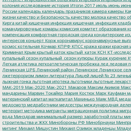
колония
исследование
история
Итоги-2017
июль
июнь
июн
России
календарь
календарь праздников
камера
камеры
Ка
жизни
качество и безопасность
качество молока
качество о
Кирга
китай
кишечная инфекция
кишечная_инфекция
кладб
командировочные
комары
комиссия
комитет образования
к
компенсация
комфортная городская среда
кондитерские из
интересов
концерт
Корж
коронавирус
коронавирусные вып
космос
котельная
Кочмар
КПРФ
КПСС
кража
кражи
красная 
Криминал
Крым
крытый каток
крытый_каток
КСН
КТ-исслед
купальный сезон
купальный_сезон
купюры
Кураж
курение
К
Легкая атлетика
легкоатлетическая пробежка
лед
ледовая п
Ленинская ЦРБ
Ленинский район
Ленинское
Ленинское сел
лжетерроризм
лимон
литература
Лицей
лицей № 23
личны
лыжная гонка
льготная ипотека
льготники
льготные лекарст
МАК-2019
Мак-2020
Мак-2021
Макаров
Максим Акимов
Макс
мандарины
Марвин Токайер
Мария Костюк
Марк Кауфман
ма
материнский капитал
маткапитал
Махинько
Маяк
МВД
меда
медосмотр
медработники
медсестры
международная деле
метеорит
методика
мигранты
миграционная политика
мигра
вода
Минздрав
минимальный размер заработной платы
мин
строительства и ЖКХ
Минобороны РФ
Минобрнауки
Минпр
митинг
Михаил Мишустин
Михаил Озимок
младенцы
Младу