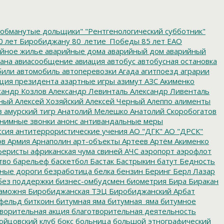
обманутые дольщики"
"Рентгенологический субботник"
0 лет Биробиджану
80_летие_Победы
85 лет ЕАО
йное жилье
аварийные дома
аварийный дом
аварийный
ана
авиасообщение
авиация
автобус
автобусная остановка
били
автомобиль
автоперевозки
Агада
агитпоезд
аграрии
ция президента
азартные игры
азимут
АЗС
Акименко
сандр Козлов
Александр Левинталь
Александр Ливенталь
ный
Алексей Хозяйский
Алексей Черный
Алеппо
алименты
з
амурский тигр
Анатолий Мелешко
Анатолий Скоробогатов
нимные звонки
анонс
антивандальные меры
ссия
антитеррористические учения
АО "ДГК"
АО "ДРСК"
ов
Армия
Арнаполин
арт-объекты
Артеев
Артём Акименко
еристы
африканская чума свиней
АЧС
аэропорт
аэрофлот
тво
барельеф
баскетбол
Бастак
Бастрыкин
батут
Бедность
нные дороги
безработица
белка
бензин
Беринг
Берл Лазар
без поддержки
бизнес-омбудсмен
биометрия
Бира
Биракан
аможня
Биробиджанская ТЭЦ
Биробиджанский Арбат
фельд
биткоин
битумная яма
битумная_яма
битумное
ворительная акция
благотворительная деятельность
ойцовский клуб
бокс
больница
большой этнографический