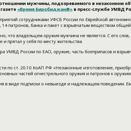
 отношении мужчины, подозреваемого в незаконном об
-газете
«Время Биробиджан@»
в пресс-службе УМВД Ро
приятий сотрудниками УФСБ России по Еврейской автономной
 14 патронов, банка и пакет с взрывчатым веществом общей
, что владельцем оружия мужчина не является. С его слов, 
 и прятал у себя по месту жительства.
тра УМВД России по ЕАО, оружие, часть боеприпасов и взр
ти по ст. 20.10 КоАП РФ «Незаконные изготовление, приобр
сновных частей огнестрельного оружия и патронов к оружию
я в виде подписки о невыезде и надлежащем поведении. Ем