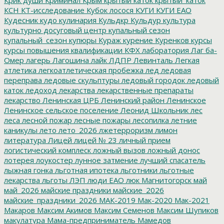
КСН
КТ-исследование
Кубок лосося
КУГИ
КУГИ ЕАО
Кудесник
кудо
кулинария
Кульдкр
Кульдур
культура
культурно досуговый центр
купальный сезон
купальный_сезон
купюры
Кураж
курение
Куренков
курсы
курсы повышения квалификации
КФХ
лаборатория
Лаг ба-
Омер
лагерь
Лагошина
лайк
ЛДПР
Левинталь
Легкая
атлетика
легкоатлетическая пробежка
лед
ледовая
переправа
ледовые скульптуры
ледовый городок
ледовый
каток
ледоход
лекарства
лекарственные препараты
лекарство
Ленинская ЦРБ
Ленинский район
Ленинское
Ленинское сельское поселение
Леонид Школьник
лес
леса
лесной пожар
лесные пожары
лесопилка
летние
каникулы
лето
лето_2026
лжетерроризм
лимон
литература
Лицей
лицей № 23
личный прием
логистический комплеск
ложный вызов
ложный донос
лотерея
лоукостер
лунное затмение
лучший спасатель
лыжная гонка
льготная ипотека
льготники
льготные
лекарства
льготы
ЛЭП
люди ЕАО
люк
Магнитогорск
май
май_2026
майские праздники
майские_2026
майские_праздники_2026
МАК-2019
Мак-2020
Мак-2021
Макаров
Максим Акимов
Максим Семенов
Максим Шупиков
макулатура
Мама-предприниматель
Мамедов