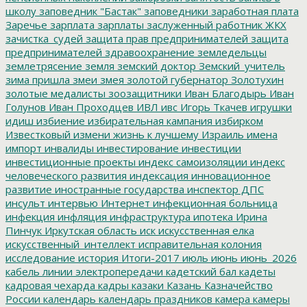
школу
заповедник "Бастак"
заповедники
заработная плата
Заречье
зарплата
зарплаты
заслуженный работник ЖКХ
зачистка_судей
защита прав предпринимателей
защита
предпринимателей
здравоохранение
земледельцы
землетрясение
земля
земский доктор
Земский_учитель
зима пришла
змеи
змея
золотой губернатор
Золотухин
золотые медалисты
зоозащитники
Иван Благодырь
Иван
Голунов
Иван Проходцев
ИВЛ
ивс
Игорь Ткачев
игрушки
идиш
избиение
избирательная кампания
избирком
Известковый
измени жизнь к лучшему
Израиль
имена
импорт
инвалиды
инвестирование
инвестиции
инвестиционные проекты
индекс самоизоляции
индекс
человеческого развития
индексация
инновационное
развитие
иностранные государства
инспектор ДПС
инсульт
интервью
Интернет
инфекционная больница
инфекция
инфляция
инфраструктура
ипотека
Ирина
Пинчук
Иркутская область
иск
искусственная елка
искусственный_интеллект
исправительная колония
исследование
история
Итоги-2017
июль
июнь
июнь_2026
кабель линии электропередачи
кадетский бал
кадеты
кадровая чехарда
кадры
казаки
Казань
Казначейство
России
календарь
календарь праздников
камера
камеры