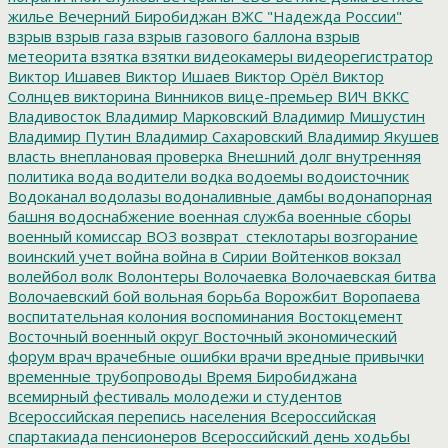
жилье
Вечерний Биробиджан
ВЖС "Надежда России"
взрыв
взрыв газа
взрыв газового баллона
взрыв
метеорита
взятка
взятки
видеокамеры
видеорегистратор
Виктор Ишавев
Виктор Ишаев
Виктор Орёл
Виктор
Солнцев
викторина
Винников
вице-премьер
ВИЧ
ВККС
Владивосток
Владимир Марковский
Владимир Мишустин
Владимир Путин
Владимир Сахаровский
Владимир Якушев
власть
внеплановая проверка
Внешний долг
внутренняя
политика
вода
водители
водка
водоемы
водоисточник
Водоканал
водолазы
водоналивные дамбы
водонапорная
башня
водоснабжение
военная служба
военные сборы
военный комиссар
ВОЗ
возврат_стеклотары
возгорание
воинский учет
война
война в Сирии
Войтенков
вокзал
волейбол
волк
Волонтеры
Волочаевка
Волочаевская битва
Волочаевский бой
вольная борьба
Ворожбит
Воропаева
воспитательная колония
воспоминания
Востокцемент
Восточный военный округ
Восточный экономический
форум
врач
врачебные ошибки
врачи
вредные привычки
временные трубопроводы
Время Биробиджана
всемирный фестиваль молодежи и студентов
Всероссийская перепись населения
Всероссийская
спартакиада пенсионеров
Всероссийский день ходьбы