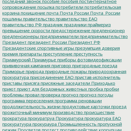
последний звонок
пособие
пособия
постинтернатное
сопровождение
посылка
потребители
потребительская
корзина
похищение
почта
Почта России
Почта_России
пошлины
правительство
правительство ЕАО
правительство РФ
праздник
праздники
праймериз
превышение скорости
предостережение
предпенсионер
предпенсионеры
предприниматели
предпринимательство
Президент
президент России
Президент РФ
Президентские спортивные игры
презумпция доверия
премия
препараты
преступление
преступность
Приамурский
Приамурье
приборы фотовидеофиксации
прививочная кампания
приговор
пригородные поезда
Приморье
природа
природные пожары
природоохранная
прокуратура
присоединение ЕАО
пристав-исполнитель
приставы
присяга
присяжные заседатели
Приходько
приют
приют для бездомных животных
пробка
пробки
проблемы
провал
проверка
прогноз
прогноз погоды
программа переселения
программа реновации
продолжительность жизни
продуктовые карточки
проезд
прожиточный минимум
производство
происшествие
прократура
прокуратруа
Прокуратура
прокуратура ЕАО
прокуратуура
прокураура
Промышленность
пропускной
режим
Просветов
протест
противодействие коррупции