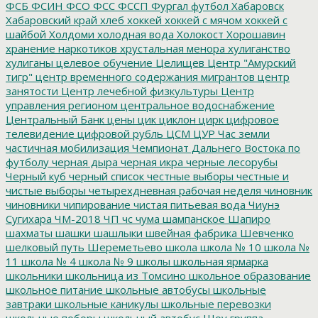
ФСБ
ФСИН
ФСО
ФСС
ФССП
Фургал
футбол
Хабаровск
Хабаровский край
хлеб
хоккей
хоккей с мячом
хоккей с
шайбой
Холдоми
холодная вода
Холокост
Хорошавин
хранение наркотиков
хрустальная менора
хулиганство
хулиганы
целевое обучение
Целищев
Центр "Амурский
тигр"
центр временного содержания мигрантов
центр
занятости
Центр лечебной физкультуры
Центр
управления регионом
центральное водоснабжение
Центральный Банк
цены
цик
циклон
цирк
цифровое
телевидение
цифровой рубль
ЦСМ
ЦУР
Час земли
частичная мобилизация
Чемпионат Дальнего Востока по
футболу
черная дыра
черная икра
черные лесорубы
Черный куб
черный список
честные выборы
честные и
чистые выборы
четырехдневная рабочая неделя
чиновник
чиновники
чипирование
чистая питьевая вода
Чиунэ
Сугихара
ЧМ-2018
ЧП
чс
чума
шампанское
Шапиро
шахматы
шашки
шашлыки
швейная фабрика
Шевченко
шелковый путь
Шереметьево
школа
школа № 10
школа №
11
школа № 4
школа № 9
школы
школьная ярмарка
школьники
школьница из Томсино
школьное образование
школьное питание
школьные автобусы
школьные
завтраки
школьные каникулы
школьные перевозки
школьные поборы
школьный автобус
Шоу группа