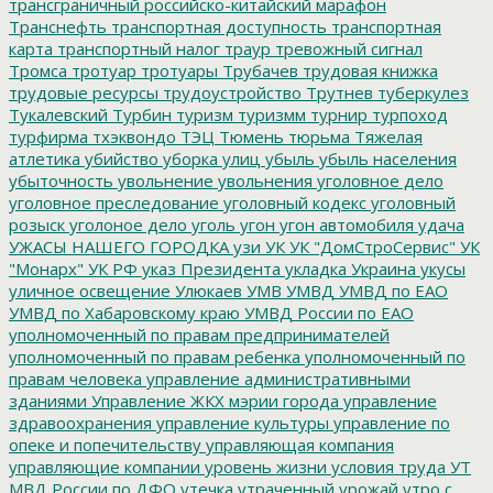
трансграничный российско-китайский марафон
Транснефть
транспортная доступность
транспортная
карта
транспортный налог
траур
тревожный сигнал
Тромса
тротуар
тротуары
Трубачев
трудовая книжка
трудовые ресурсы
трудоустройство
Трутнев
туберкулез
Тукалевский
Турбин
туризм
туризмм
турнир
турпоход
турфирма
тхэквондо
ТЭЦ
Тюмень
тюрьма
Тяжелая
атлетика
убийство
уборка улиц
убыль
убыль населения
убыточность
увольнение
увольнения
уголовное дело
уголовное преследование
уголовный кодекс
уголовный
розыск
уголоное дело
уголь
угон
угон автомобиля
удача
УЖАСЫ НАШЕГО ГОРОДКА
узи
УК
УК "ДомСтроСервис"
УК
"Монарх"
УК РФ
указ Президента
укладка
Украина
укусы
уличное освещение
Улюкаев
УМВ
УМВД
УМВД по ЕАО
УМВД по Хабаровскому краю
УМВД России по ЕАО
уполномоченный по правам предпринимателей
уполномоченный по правам ребенка
уполномоченный по
правам человека
управление административными
зданиями
Управление ЖКХ мэрии города
управление
здравоохранения
управление культуры
управление по
опеке и попечительству
управляющая компания
управляющие компании
уровень жизни
условия труда
УТ
МВД России по ДФО
утечка
утраченный урожай
утро с