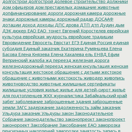
долгострои
долгострой
долевое строительство
должники
дом офицеров
дом престарелых
домашние животные
допфинансирование
дороги
дорожная камера
дорожные
знаки
дорожные камеры
дорожный радар
ДОСААФ
дотации
доход
доходы
ДПС
дрова
ДТП
дтп
Дудин
дым
ДЭК
дюкер
ЕАО
ЕАО_тонет
Евгений Коростелев
еврейская
культура
еврейская_мудрость
еврейские традиции
Евровидение
Евросеть
Еврстат
ЕГЭ
Единая Россия
единая
субсидия
Единый заказчик
Екатерина Румянцева
Елена
Басова
Елена Князева
Елена Хахалева
ель
ЕНВД
Ефим
Вепринский
жалоба
жд переезд
железная дорога
железнодорожный переезд
женская кнсультация
женская
консультация
жестокое обращение с детьми
жестокое
обращение с животными
жестокость
живодер
живопись
животноводство
животные
жилищные сертификаты
жилищные условия
жилье
жилье для детей-сирот
жильё
для подтопленцев
ЖКХ
журналистика
Забайкальский край
забег
заболевание
заброшенные здания
заброшенные
земли
ЗАГС
задержание
задолженность
займ
заказник
Ульдура
заказник Ульдуры
закон
Законодательное
Собрание
законодательство
законопреокт
законопроект
законороект
Заксобрание
Заксобрание ЕАО
заморозка
пенсионных накоплений
заморозки
занятость
запись в