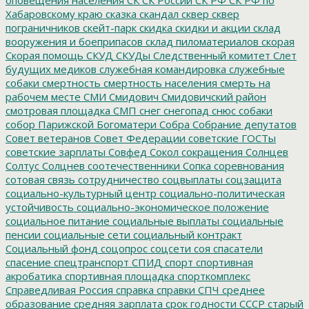
Хабаровскому краю
сказка
скандал
сквер
сквер
пограничников
скейт-парк
скидка
скидки и акции
склад
вооружения и боеприпасов
склад пиломатериалов
скорая
Скорая помощь
СКУД
СКУДы
Следственный комитет
Слет
будущих медиков
служебная командировка
служебные
собаки
смертность
смертность населения
смерть на
рабочем месте
СМИ
Смидович
Смидовичский район
смотровая площадка
СМП
снег
снегопад
снюс
собаки
собор Парижской Богоматери
Собра
Собрание депутатов
Совет ветеранов
Совет Федерации
советские ГОСТы
советские зарплаты
Совфед
Сокол
сокращения
Солнцев
Солтус
Солцнев
соотечественники
Сопка
соревнования
сотовая связь
сотрудничество
соцвыплаты
соцзащита
социально-культурный центр
социально-политическая
устойчивость
социально-экономическое положение
социальное питание
социальные выплаты
социальные
пенсии
социальные сети
социальный контракт
Социальный фонд
соцопрос
соцсети
соя
спасатели
спасение
спецтранспорт
СПИД
спорт
спортивная
акробатика
спортивная площадка
спорткомплекс
Справедливая Россия
справка
справки
СПЧ
среднее
образование
средняя зарплата
срок годности
СССР
старый