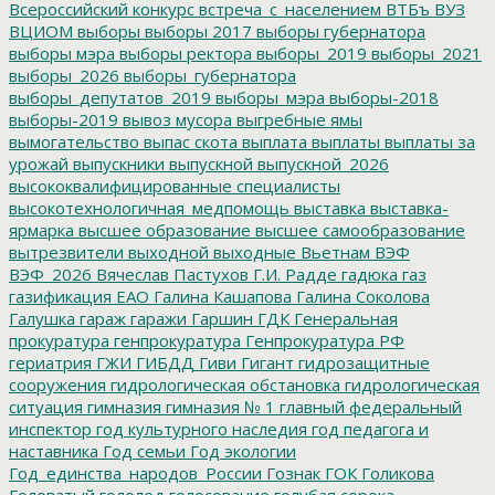
Всероссийский конкурс
встреча_с_населением
ВТБъ
ВУЗ
ВЦИОМ
выборы
выборы 2017
выборы губернатора
выборы мэра
выборы ректора
выборы_2019
выборы_2021
выборы_2026
выборы_губернатора
выборы_депутатов_2019
выборы_мэра
выборы-2018
выборы-2019
вывоз мусора
выгребные ямы
вымогательство
выпас скота
выплата
выплаты
выплаты за
урожай
выпускники
выпускной
выпускной_2026
высококвалифицированные специалисты
высокотехнологичная_медпомощь
выставка
выставка-
ярмарка
высшее образование
высшее самообразование
вытрезвители
выходной
выходные
Вьетнам
ВЭФ
ВЭФ_2026
Вячеслав Пастухов
Г.И. Радде
гадюка
газ
газификация ЕАО
Галина Кашапова
Галина Соколова
Галушка
гараж
гаражи
Гаршин
ГДК
Генеральная
прокуратура
генпрокуратура
Генпрокуратура РФ
гериатрия
ГЖИ
ГИБДД
Гиви
Гигант
гидрозащитные
сооружения
гидрологическая обстановка
гидрологическая
ситуация
гимназия
гимназия № 1
главный федеральный
инспектор
год культурного наследия
год педагога и
наставника
Год семьи
Год экологии
Год_единства_народов_России
Гознак
ГОК
Голикова
Головатый
гололед
голосование
голубая сорока