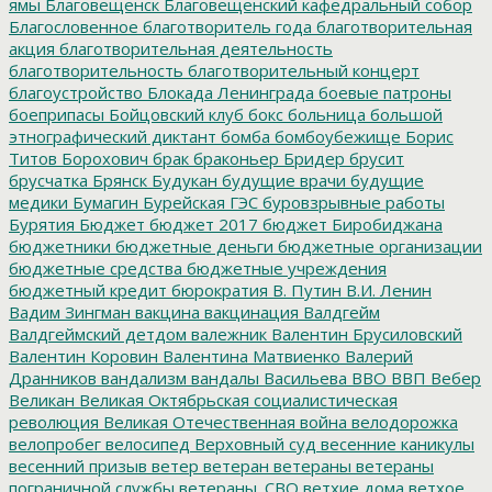
ямы
Благовещенск
Благовещенский кафедральный собор
Благословенное
благотворитель года
благотворительная
акция
благотворительная деятельность
благотворительность
благотворительный концерт
благоустройство
Блокада Ленинграда
боевые патроны
боеприпасы
Бойцовский клуб
бокс
больница
большой
этнографический диктант
бомба
бомбоубежище
Борис
Титов
Борохович
брак
браконьер
Бридер
брусит
брусчатка
Брянск
Будукан
будущие врачи
будущие
медики
Бумагин
Бурейская ГЭС
буровзрывные работы
Бурятия
Бюджет
бюджет 2017
бюджет Биробиджана
бюджетники
бюджетные деньги
бюджетные организации
бюджетные средства
бюджетные учреждения
бюджетный кредит
бюрократия
В. Путин
В.И. Ленин
Вадим Зингман
вакцина
вакцинация
Валдгейм
Валдгеймский детдом
валежник
Валентин Брусиловский
Валентин Коровин
Валентина Матвиенко
Валерий
Дранников
вандализм
вандалы
Васильева
ВВО
ВВП
Вебер
Великан
Великая Октябрьская социалистическая
революция
Великая Отечественная война
велодорожка
велопробег
велосипед
Верховный суд
весенние каникулы
весенний призыв
ветер
ветеран
ветераны
ветераны
пограничной службы
ветераны_СВО
ветхие дома
ветхое