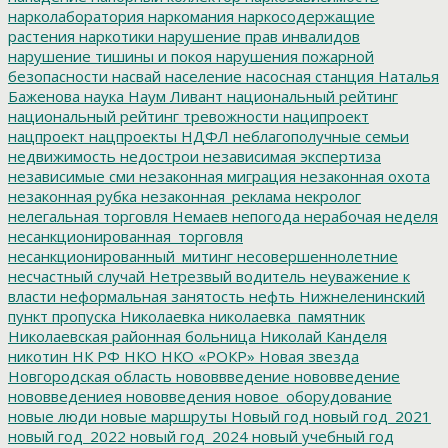
нарколаборатория
наркомания
наркосодержащие
растения
наркотики
нарушение прав инвалидов
нарушение тишины и покоя
нарушения пожарной
безопасности
насвай
население
насосная станция
Наталья
Баженова
наука
Наум Ливант
национальный рейтинг
национальный рейтинг тревожности
наципроект
нацпроект
нацпроекты
НДФЛ
неблагополучные семьи
недвижимость
недострои
независимая экспертиза
независимые сми
незаконная миграция
незаконная охота
незаконная рубка
незаконная_реклама
некролог
нелегальная торговля
Немаев
непогода
нерабочая неделя
несанкционированная_торговля
несанкционированный_митинг
несовершеннолетние
несчастный случай
Нетрезвый водитель
неуважение к
власти
неформальная занятость
нефть
Нижнеленинский
пункт пропуска
Николаевка
николаевка_памятник
Николаевская районная больница
Николай Канделя
никотин
НК РФ
НКО
НКО «РОКР»
Новая звезда
Новгородская область
нововвведение
нововведение
нововведениея
нововведения
новое_оборудование
новые люди
новые маршруты
Новый год
новый год_2021
новый год_2022
новый год_2024
новый учебный год