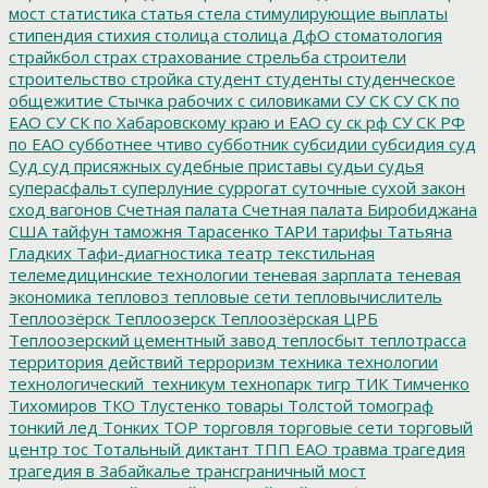
мост
статистика
статья
стела
стимулирующие выплаты
стипендия
стихия
столица
столица ДфО
стоматология
страйкбол
страх
страхование
стрельба
строители
строительство
стройка
студент
студенты
студенческое
общежитие
Стычка рабочих с силовиками
СУ СК
СУ СК по
ЕАО
СУ СК по Хабаровскому краю и ЕАО
су ск рф
СУ СК РФ
по ЕАО
субботнее чтиво
субботник
субсидии
субсидия
суд
Суд
суд присяжных
судебные приставы
судьи
судья
суперасфальт
суперлуние
суррогат
суточные
сухой закон
сход вагонов
Счетная палата
Счетная палата Биробиджана
США
тайфун
таможня
Тарасенко
ТАРИ
тарифы
Татьяна
Гладких
Тафи-диагностика
театр
текстильная
телемедицинские технологии
теневая зарплата
теневая
экономика
тепловоз
тепловые сети
тепловычислитель
Теплоозёрск
Теплоозерск
Теплоозёрская ЦРБ
Теплоозерский цементный завод
теплосбыт
теплотрасса
территория действий
терроризм
техника
технологии
технологический_техникум
технопарк
тигр
ТИК
Тимченко
Тихомиров
ТКО
Тлустенко
товары
Толстой
томограф
тонкий лед
Тонких
ТОР
торговля
торговые сети
торговый
центр
тос
Тотальный диктант
ТПП ЕАО
травма
трагедия
трагедия в Забайкалье
трансграничный мост