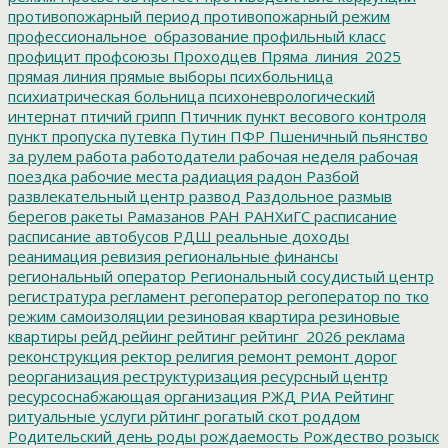
противопожарный период
противопожарный режим
профессиональное_образование
профильный класс
профицит
профсоюзы
Проходцев
Пряма_линия_2025
прямая линия
прямые выборы
психбольница
психиатрическая больница
психоневрологический
интернат
птичий грипп
Птичник
пункт весового контроля
пункт пропуска
путевка
Путин
ПФР
Пшеничный
пьянство
за рулем
работа
работодатели
рабочая неделя
рабочая
поездка
рабочие места
радиация
радон
Разбой
развлекательный центр
развод
Раздольное
размыв
берегов
ракеты
Рамазанов
РАН
РАНХиГС
расписание
расписание автобусов
РДШ
реальные доходы
реанимация
ревизия
региональные финансы
региональный оператор
Региональный сосудистый центр
регистратура
регламент
регоператор
регоператор по тко
режим самоизоляции
резиновая квартира
резиновые
квартиры
рейд
рейинг
рейтинг
рейтинг_2026
реклама
реконструкция
ректор
религия
ремонт
ремонт дорог
реорганизация
реструктуризация
ресурсный центр
ресурсоснабжающая организация
РЖД
РИА Рейтинг
ритуальные услуги
рйтинг
рогатый скот
роддом
Родительский день
роды
рождаемость
Рождество
розыск