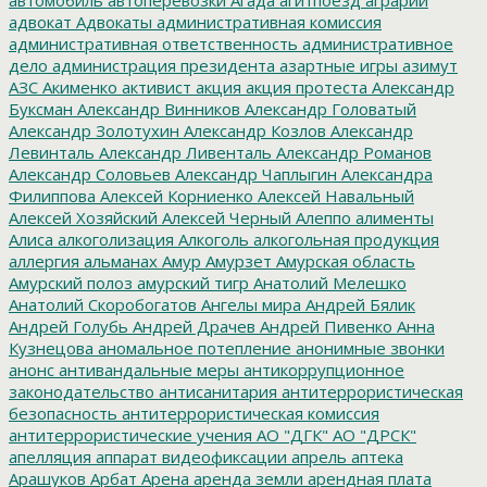
адвокат
Адвокаты
административная комиссия
административная ответственность
административное
дело
администрация президента
азартные игры
азимут
АЗС
Акименко
активист
акция
акция протеста
Александр
Буксман
Александр Винников
Александр Головатый
Александр Золотухин
Александр Козлов
Александр
Левинталь
Александр Ливенталь
Александр Романов
Александр Соловьев
Александр Чаплыгин
Александра
Филиппова
Алексей Корниенко
Алексей Навальный
Алексей Хозяйский
Алексей Черный
Алеппо
алименты
Алиса
алкоголизация
Алкоголь
алкогольная продукция
аллергия
альманах
Амур
Амурзет
Амурская область
Амурский полоз
амурский тигр
Анатолий Мелешко
Анатолий Скоробогатов
Ангелы мира
Андрей Бялик
Андрей Голубь
Андрей Драчев
Андрей Пивенко
Анна
Кузнецова
аномальное потепление
анонимные звонки
анонс
антивандальные меры
антикоррупционное
законодательство
антисанитария
антитеррористическая
безопасность
антитеррористическая комиссия
антитеррористические учения
АО "ДГК"
АО "ДРСК"
апелляция
аппарат видеофиксации
апрель
аптека
Арашуков
Арбат
Арена
аренда земли
арендная плата