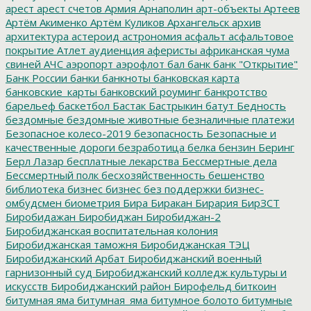
арест
арест счетов
Армия
Арнаполин
арт-объекты
Артеев
Артём Акименко
Артём Куликов
Архангельск
архив
архитектура
астероид
астрономия
асфальт
асфальтовое
покрытие
Атлет
аудиенция
аферисты
африканская чума
свиней
АЧС
аэропорт
аэрофлот
бал
банк
банк "Открытие"
Банк России
банки
банкноты
банковская карта
банковские_карты
банковский роуминг
банкротство
барельеф
баскетбол
Бастак
Бастрыкин
батут
Бедность
бездомные
бездомные животные
безналичные платежи
Безопасное колесо-2019
безопасность
Безопасные и
качественные дороги
безработица
белка
бензин
Беринг
Берл Лазар
бесплатные лекарства
Бессмертные дела
Бессмертный полк
бесхозяйственность
бешенство
библиотека
бизнес
бизнес без поддержки
бизнес-
омбудсмен
биометрия
Бира
Биракан
Бирария
БирЗСТ
Биробидажан
Биробиджан
Биробиджан-2
Биробиджанская воспитательная колония
Биробиджанская таможня
Биробиджанская ТЭЦ
Биробиджанский Арбат
Биробиджанский военный
гарнизонный суд
Биробиджанский колледж культуры и
искусств
Биробиджанский район
Бирофельд
биткоин
битумная яма
битумная_яма
битумное болото
битумные