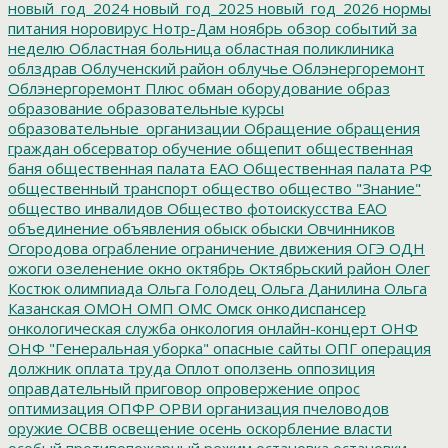
новый_год_2024
новый_год_2025
новый_год_2026
нормы
питания
норовирус
Нотр-Дам
ноябрь
обзор событий за
неделю
Областная больница
областная поликлиника
облздрав
Облученский район
облучье
Облэнергоремонт
Облэнергоремонт Плюс
обман
оборудование
образ
образование
образовательные курсы
образовательные_организации
Обращение
обращения
граждан
обсерватор
обучение
общепит
общественная
баня
общественная палата ЕАО
Общественная палата РФ
общественный транспорт
общество
общество "Знание"
общество инвалидов
Общество фотоискусства ЕАО
объединение
объявления
обыск
обыски
Овчинников
Огородова
ограбление
ограничение движения
ОГЭ
ОДН
ожоги
озеленение
окно
октябрь
Октябрьский район
Олег
Костюк
олимпиада
Ольга Голодец
Ольга Данилина
Ольга
Казанская
ОМОН
ОМП
ОМС
Омск
онкодиспансер
онкологическая служба
онкология
онлайн-концерт
ОНФ
ОНФ "Генеральная уборка"
опасные сайты
ОПГ
операция
должник
оплата труда
Оплот
оползень
оппозиция
оправдательный приговор
опровержение
опрос
оптимизация
ОПФР
ОРВИ
организация пчеловодов
оружие
ОСВВ
освещение
осень
оскорбление власти
особый противопожарный режим
остановка
остановки