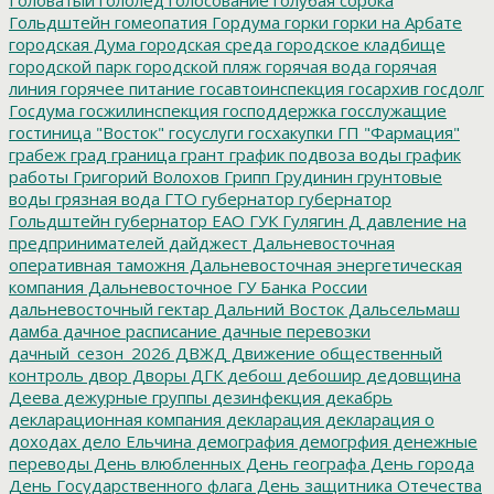
Гольдштейн
гомеопатия
Гордума
горки
горки на Арбате
городская Дума
городская среда
городское кладбище
городской парк
городской пляж
горячая вода
горячая
линия
горячее питание
госавтоинспекция
госархив
госдолг
Госдума
госжилинспекция
господдержка
госслужащие
гостиница "Восток"
госуслуги
госхакупки
ГП "Фармация"
грабеж
град
граница
грант
график подвоза воды
график
работы
Григорий Волохов
Грипп
Грудинин
грунтовые
воды
грязная вода
ГТО
губернатор
губернатор
Гольдштейн
губернатор ЕАО
ГУК
Гулягин
Д
давление на
предпринимателей
дайджест
Дальневосточная
оперативная таможня
Дальневосточная энергетическая
компания
Дальневосточное ГУ Банка России
дальневосточный гектар
Дальний Восток
Дальсельмаш
дамба
дачное расписание
дачные перевозки
дачный_сезон_2026
ДВЖД
Движение общественный
контроль
двор
Дворы
ДГК
дебош
дебошир
дедовщина
Деева
дежурные группы
дезинфекция
декабрь
декларационная компания
декларация
декларация о
доходах
дело Ельчина
демография
демогрфия
денежные
переводы
День влюбленных
День географа
День города
День Государственного флага
День защитника Отечества