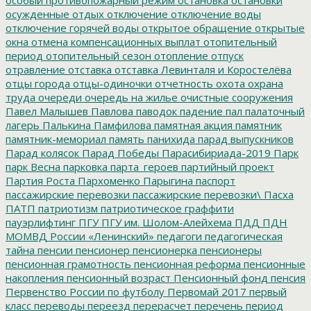
осужденные
отдых
отключение
отключение воды
отключение горячей воды
открытое обращение
открытые
окна
отмена компенсационных выплат
отопительный
период
отопительный сезон
отопление
отпуск
отравление
отставка
отставка Левинталя и Коростелёва
отцы города
отцы-одиночки
отчетность
охота
охрана
труда
очереди
очередь на жилье
очистные сооружения
Павел Малышев
Павлова
паводок
падение
пал
палаточный
лагерь
Палькина
Памфилова
памятная акция
памятник
памятник-мемориал
память
панихида
парад выпускников
Парад колясок
Парад Победы
Парасибириада-2019
Парк
парк Весна
парковка
парта_героев
партийный проект
Партия Роста
Пархоменко
Парыгина
паспорт
пассажирские перевозки
пассажирские перевозки\
Пасха
ПАТП
патриотизм
патриотическое граффити
пауэрлифтинг
ПГУ
ПГУ им. Шолом-Алейхема
ПДД
ПДН
МОМВД России «Ленинский»
педагоги
педагогическая
тайна
пенсии
пенсионер
пенсионерка
пенсионеры
пенсионная грамотность
пенсионная реформа
пенсионные
накопления
пенсионный возраст
Пенсионный фонд
пенсия
Первенство России по футболу
Первомай 2017
первый
класс
переводы
переезд
перерасчет
перечень
период