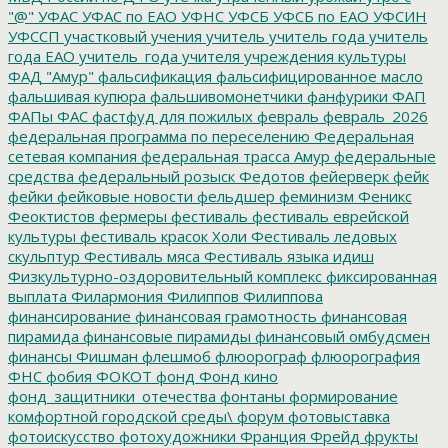
"@"
УФАС
УФАС по ЕАО
УФНС
УФСБ
УФСБ по ЕАО
УФСИН
УФССП
участковый
учения
учитель
учитель года
учитель
года ЕАО
учитель_года
учителя
учреждения культуры
ФАД "Амур"
фальсификация
фальсифицированное масло
фальшивая купюра
фальшивомонетчики
фанфурики
ФАП
ФАПы
ФАС
фастфуд для пожилых
февраль
февраль_2026
федеральная программа по переселению
Федеральная
сетевая компания
федеральная трасса Амур
федеральные
средства
федеральный розыск
Федотов
фейерверк
фейк
фейки
фейковые новости
фельдшер
феминизм
Феникс
Феоктистов
фермеры
фестиваль
фестиваль еврейской
культуры
фестиваль красок Холи
Фестиваль ледовых
скульптур
Фестиваль мяса
Фестиваль языка идиш
Физкультурно-оздоровительный комплекс
фиксированная
выплата
Филармония
Филиппов
Филиппова
финансирование
финансовая грамотность
финансовая
пирамида
финансовые пирамиды
финансовый омбудсмен
финансы
Фишман
флешмоб
флюорограф
флюорография
ФНС
фобия
ФОКОТ
фонд
Фонд кино
фонд_защитники_отечества
фонтаны
формирование
комфортной городской среды\
форум
фотовыставка
фотоискусство
фотохудожники
Франция
Фрейд
фрукты