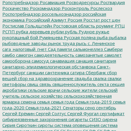
Ропотребнадзор
Росавиация
Росводресурсы
Росгвардия
Роскачество
Роскомнадзор
Росконтроль
Рослесхоз
Роспотребнадзор
россельхознадзор
российская
экономика
Российский Азимут
Россия
Росстат
рост цен
Ростислав Гольдштейн
Ростовская область
роуминг
РПЦ
РСПП
рубка деревьев
рубли
рубль
Рудное
ружье
рукопашный бой
Румянцева
Русская поляна
рыба
рыбалка
рыбоводные заводы
рынок труда
рысь
с. Ленинское
сага_налоговый_гнет
Сад памяти
сальмонеллез
Самбери
самбо
самогон
самодеятельность
самозанятые
самолет
самооборона
самосуд
санавиация
санация
санитария
санитарно-эпидемиологическая обстанвока
Санкт-
Петербург
санкции
сантехника
сатира
Сбербанк
сбор
вещей
сбор на здравоохранение
свадьба
свалка
свалки
светофоры
свищ
связь
священнослужитель
секта
секция
акробатики
сельские врачи
сельские жители
сельский
учитель
сельское хозяйство
сельскохозяйственная
ярмарка
семена
семья
семья года
Семья года-2019
семья
года-2020
Семья года-2021
Сенаторы
сено
сентябрь
Сергей Ерёмин
Сергей Солтус
Сергей Фургал
сертификат
сибиреязвенные захоронения
сигареты
СИЗО
сирена
Сирия
Сироткин
сироты
система оповещения
система
оповещения населения
СК
СК России
СК РФ
СК РФ по