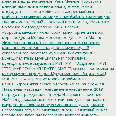
мнение_медицина
мнение_Райт
Мнение_Тиховский
мнение_экономика
мнения
многодетные семьи
многодетные_семьи
мобильная галерея
мобильная связь
мобильное приложение
модельная библиотека
Молодая
Гвардия
молодежный еврейский центр
молодежь
молоко
молочное скотоводство
МОМВД России
«Биробиджанский»
мониторинг
мониторинг цен
морг
морепродукты
Москва
Московское дело
мост
Мост в
Нижнеленинском
мотопомпа
мошенник
мошенники
мошенничество
МРОТ
мудрость
музей
музей
современного искусства
музыкальный спектакль
муниципалитеты
муниципальная программа
муниципальное имущество
МУП
МУП "Водоканал"
МУП
"ГТС"
МУП "ГУК
МУП "ПАТП"
МУП "Транспортная компания
мусор
мусорная реформа
Мусульманская община
МФЦ
МЧС
МЧС РФ
мэр
мэрия
мэрия Биробиджана
мэрия_Биробиджана
мясо
Мясокомбинат
набережная
Навальный
навигация
наводнение
наводнение_2019
награда
награждение
надежда
Назаров
назначения
Найфельд
наказание
накркотики
наледь
налог
налог на
имущество
налог на профессиональный доход
налоги
налоговая нагрузка
налоговые_льготы
налоговый вычет
нападение
напорный коллектор
наркозависимость