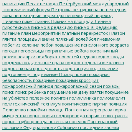
навигации
Песах
петарда
Петербургский международный
экономический форум
Петровка
петрушкова
пешеходная
зона
пешеходные переходы
пешеходный переход
Пивенко
пикет
пикник
Пикник на площади Ленина
пиротехника
письмо в редакцию
письмо_в_редакцию
питание
план мероприятий
платный перекресток
Платон
плитка
площадь Ленина
пляжный волейбол
пневмония
побег из колонии
побои
повышение пенсионного возраста
погода
погорельцы
пограничные войска
пограничный
режим
подарки
подборка_новостей
подвал
подвоз воды
подделка
поддельные права
поджог
подпольное казино
подростковая преступность
подстанция
подтопление
подтопленцы
подъемные
Пожар
пожар
пожарная
безопасность
пожарные
пожарный кроссфит
пожароопасный период
пожароопасный сезон
пожары
поиск
поиск ребенка
покушение на дачу взятки
покушение
на убийство
полезное
полигон
поликлиника
полиомиелит
политехнический техникум
политические партии
полиция
Половинко
помойки
помощь
Понтонная переправа
порча
имущества
порыв
порыв водопровода
порыв теплотрассы
порыв трубопровода
посевная
поселок Партизанский
послание Федеральному Собранию
последние звонки