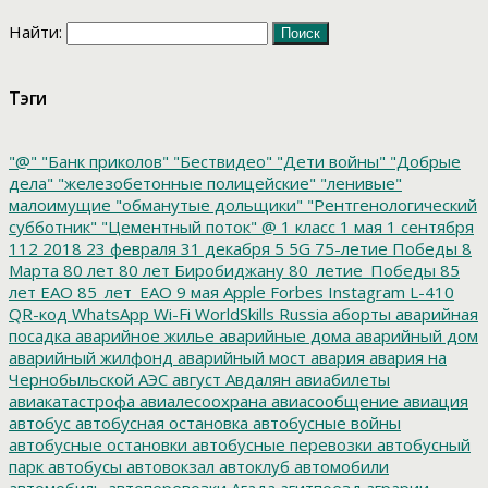
Найти:
Тэги
"@"
"Банк приколов"
"Бествидео"
"Дети войны"
"Добрые
дела"
"железобетонные полицейские"
"ленивые"
малоимущие
"обманутые дольщики"
"Рентгенологический
субботник"
"Цементный поток"
@
1 класс
1 мая
1 сентября
112
2018
23 февраля
31 декабря
5
5G
75-летие Победы
8
Марта
80 лет
80 лет Биробиджану
80_летие_Победы
85
лет ЕАО
85_лет_ЕАО
9 мая
Apple
Forbes
Instagram
L-410
QR-код
WhatsApp
Wi-Fi
WorldSkills Russia
аборты
аварийная
посадка
аварийное жилье
аварийные дома
аварийный дом
аварийный жилфонд
аварийный мост
авария
авария на
Чернобыльской АЭС
август
Авдалян
авиабилеты
авиакатастрофа
авиалесоохрана
авиасообщение
авиация
автобус
автобусная остановка
автобусные войны
автобусные остановки
автобусные перевозки
автобусный
парк
автобусы
автовокзал
автоклуб
автомобили
автомобиль
автоперевозки
Агада
агитпоезд
аграрии