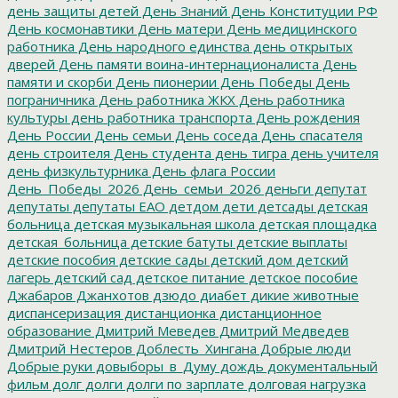
день защиты детей
День Знаний
День Конституции РФ
День космонавтики
День матери
День медицинского
работника
День народного единства
день открытых
дверей
День памяти воина-интернационалиста
День
памяти и скорби
День пионерии
День Победы
День
пограничника
День работника ЖКХ
День работника
культуры
день работника транспорта
День рождения
День России
День семьи
День соседа
День спасателя
день строителя
День студента
день тигра
день учителя
день физкультурника
День флага России
День_Победы_2026
День_семьи_2026
деньги
депутат
депутаты
депутаты ЕАО
детдом
дети
детсады
детская
больница
детская музыкальная школа
детская площадка
детская_больница
детские батуты
детские выплаты
детские пособия
детские сады
детский дом
детский
лагерь
детский сад
детское питание
детское пособие
Джабаров
Джанхотов
дзюдо
диабет
дикие животные
диспансеризация
дистанционка
дистанционное
образование
Дмитрий Меведев
Дмитрий Медведев
Дмитрий Нестеров
Доблесть_Хингана
Добрые люди
Добрые руки
довыборы_в_Думу
дождь
документальный
фильм
долг
долги
долги по зарплате
долговая нагрузка