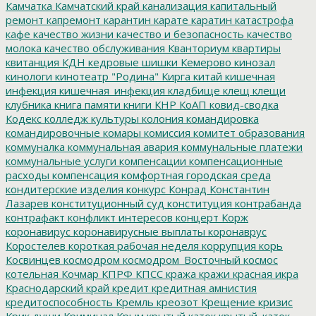
Камчатка
Камчатский край
канализация
капитальный
ремонт
капремонт
карантин
карате
каратин
катастрофа
кафе
качество жизни
качество и безопасность
качество
молока
качество обслуживания
Кванториум
квартиры
квитанция
КДН
кедровые шишки
Кемерово
кинозал
кинологи
кинотеатр "Родина"
Кирга
китай
кишечная
инфекция
кишечная_инфекция
кладбище
клещ
клещи
клубника
книга памяти
книги
КНР
КоАП
ковид-сводка
Кодекс
колледж культуры
колония
командировка
командировочные
комары
комиссия
комитет образования
коммуналка
коммунальная авария
коммунальные платежи
коммунальные услуги
компенсации
компенсационные
расходы
компенсация
комфортная городская среда
кондитерские изделия
конкурс
Конрад
Константин
Лазарев
конституционный суд
конституция
контрабанда
контрафакт
конфликт интересов
концерт
Корж
коронавирус
коронавирусные выплаты
коронаврус
Коростелев
короткая рабочая неделя
коррупция
корь
Косвинцев
космодром
космодром_Восточный
космос
котельная
Кочмар
КПРФ
КПСС
кража
кражи
красная икра
Краснодарский край
кредит
кредитная амнистия
кредитоспособность
Кремль
креозот
Крещение
кризис
Крик души
Криминал
Крым
крытый каток
крытый_каток