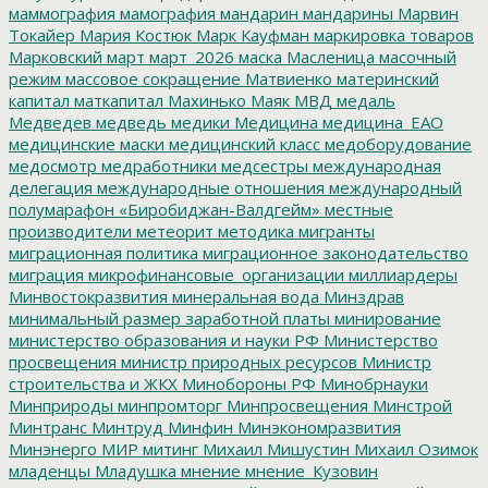
маммография
мамография
мандарин
мандарины
Марвин
Токайер
Мария Костюк
Марк Кауфман
маркировка товаров
Марковский
март
март_2026
маска
Масленица
масочный
режим
массовое сокращение
Матвиенко
материнский
капитал
маткапитал
Махинько
Маяк
МВД
медаль
Медведев
медведь
медики
Медицина
медицина_ЕАО
медицинские маски
медицинский класс
медоборудование
медосмотр
медработники
медсестры
международная
делегация
международные отношения
международный
полумарафон «Биробиджан-Валдгейм»
местные
производители
метеорит
методика
мигранты
миграционная политика
миграционное законодательство
миграция
микрофинансовые_организации
миллиардеры
Минвостокразвития
минеральная вода
Минздрав
минимальный размер заработной платы
минирование
министерство образования и науки РФ
Министерство
просвещения
министр природных ресурсов
Министр
строительства и ЖКХ
Минобороны РФ
Минобрнауки
Минприроды
минпромторг
Минпросвещения
Минстрой
Минтранс
Минтруд
Минфин
Минэкономразвития
Минэнерго
МИР
митинг
Михаил Мишустин
Михаил Озимок
младенцы
Младушка
мнение
мнение_Кузовин