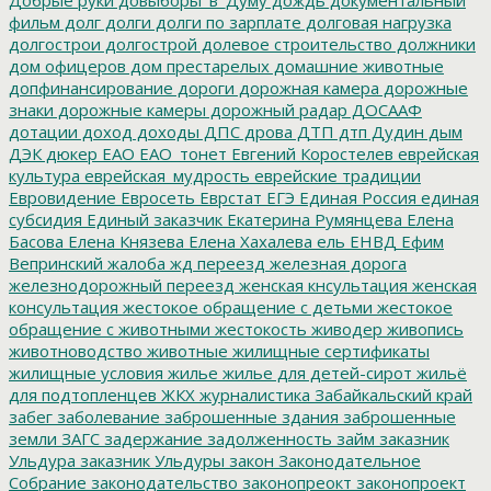
фильм
долг
долги
долги по зарплате
долговая нагрузка
долгострои
долгострой
долевое строительство
должники
дом офицеров
дом престарелых
домашние животные
допфинансирование
дороги
дорожная камера
дорожные
знаки
дорожные камеры
дорожный радар
ДОСААФ
дотации
доход
доходы
ДПС
дрова
ДТП
дтп
Дудин
дым
ДЭК
дюкер
ЕАО
ЕАО_тонет
Евгений Коростелев
еврейская
культура
еврейская_мудрость
еврейские традиции
Евровидение
Евросеть
Еврстат
ЕГЭ
Единая Россия
единая
субсидия
Единый заказчик
Екатерина Румянцева
Елена
Басова
Елена Князева
Елена Хахалева
ель
ЕНВД
Ефим
Вепринский
жалоба
жд переезд
железная дорога
железнодорожный переезд
женская кнсультация
женская
консультация
жестокое обращение с детьми
жестокое
обращение с животными
жестокость
живодер
живопись
животноводство
животные
жилищные сертификаты
жилищные условия
жилье
жилье для детей-сирот
жильё
для подтопленцев
ЖКХ
журналистика
Забайкальский край
забег
заболевание
заброшенные здания
заброшенные
земли
ЗАГС
задержание
задолженность
займ
заказник
Ульдура
заказник Ульдуры
закон
Законодательное
Собрание
законодательство
законопреокт
законопроект