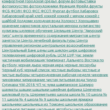
комфортной городской среды\
форум
фотовыставка
фотоискусство
фотохудожники
Франция
Фрейд
фрукты
ФСБ
ФСИН
ФСО
ФСС
ФССП
Фургал
футбол
Хабаровск
Хабаровский край
хлеб
хоккей
хоккей с мячом
хоккей с
шайбой
Холдоми
холодная вода
Холокост
Хорошавин
хранение наркотиков
хрустальная менора
хулиганство
хулиганы
целевое обучение
Целищев
Центр "Амурский
тигр"
центр временного содержания мигрантов
центр
занятости
Центр лечебной физкультуры
Центр
управления регионом
центральное водоснабжение
Центральный Банк
цены
цик
циклон
цирк
цифровое
телевидение
цифровой рубль
ЦСМ
ЦУР
Час земли
частичная мобилизация
Чемпионат Дальнего Востока по
футболу
черная дыра
черная икра
черные лесорубы
Черный куб
черный список
честные выборы
честные и
чистые выборы
четырехдневная рабочая неделя
чиновник
чиновники
чипирование
чистая питьевая вода
Чиунэ
Сугихара
ЧМ-2018
ЧП
чс
чума
шампанское
Шапиро
шахматы
шашки
шашлыки
швейная фабрика
Шевченко
шелковый путь
Шереметьево
школа
школа № 10
школа №
11
школа № 4
школа № 9
школы
школьная ярмарка
школьники
школьница из Томсино
школьное образование
школьное питание
школьные автобусы
школьные