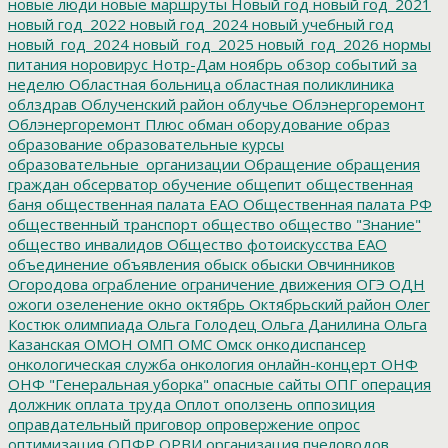
новые люди
новые маршруты
Новый год
новый год_2021
новый год_2022
новый год_2024
новый учебный год
новый_год_2024
новый_год_2025
новый_год_2026
нормы
питания
норовирус
Нотр-Дам
ноябрь
обзор событий за
неделю
Областная больница
областная поликлиника
облздрав
Облученский район
облучье
Облэнергоремонт
Облэнергоремонт Плюс
обман
оборудование
образ
образование
образовательные курсы
образовательные_организации
Обращение
обращения
граждан
обсерватор
обучение
общепит
общественная
баня
общественная палата ЕАО
Общественная палата РФ
общественный транспорт
общество
общество "Знание"
общество инвалидов
Общество фотоискусства ЕАО
объединение
объявления
обыск
обыски
Овчинников
Огородова
ограбление
ограничение движения
ОГЭ
ОДН
ожоги
озеленение
окно
октябрь
Октябрьский район
Олег
Костюк
олимпиада
Ольга Голодец
Ольга Данилина
Ольга
Казанская
ОМОН
ОМП
ОМС
Омск
онкодиспансер
онкологическая служба
онкология
онлайн-концерт
ОНФ
ОНФ "Генеральная уборка"
опасные сайты
ОПГ
операция
должник
оплата труда
Оплот
оползень
оппозиция
оправдательный приговор
опровержение
опрос
оптимизация
ОПФР
ОРВИ
организация пчеловодов