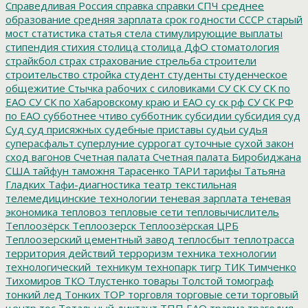
Справедливая Россия
справка
справки
СПЧ
среднее
образование
средняя зарплата
срок годности
СССР
старый
мост
статистика
статья
стела
стимулирующие выплаты
стипендия
стихия
столица
столица ДфО
стоматология
страйкбол
страх
страхование
стрельба
строители
строительство
стройка
студент
студенты
студенческое
общежитие
Стычка рабочих с силовиками
СУ СК
СУ СК по
ЕАО
СУ СК по Хабаровскому краю и ЕАО
су ск рф
СУ СК РФ
по ЕАО
субботнее чтиво
субботник
субсидии
субсидия
суд
Суд
суд присяжных
судебные приставы
судьи
судья
суперасфальт
суперлуние
суррогат
суточные
сухой закон
сход вагонов
Счетная палата
Счетная палата Биробиджана
США
тайфун
таможня
Тарасенко
ТАРИ
тарифы
Татьяна
Гладких
Тафи-диагностика
театр
текстильная
телемедицинские технологии
теневая зарплата
теневая
экономика
тепловоз
тепловые сети
тепловычислитель
Теплоозёрск
Теплоозерск
Теплоозёрская ЦРБ
Теплоозерский цементный завод
теплосбыт
теплотрасса
территория действий
терроризм
техника
технологии
технологический_техникум
технопарк
тигр
ТИК
Тимченко
Тихомиров
ТКО
Тлустенко
товары
Толстой
томограф
тонкий лед
Тонких
ТОР
торговля
торговые сети
торговый
центр
тос
Тотальный диктант
ТПП ЕАО
травма
трагедия