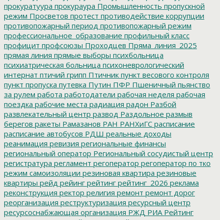
прокуратуура
прокураура
Промышленность
пропускной
режим
Просветов
протест
противодействие коррупции
противопожарный период
противопожарный режим
профессиональное_образование
профильный класс
профицит
профсоюзы
Проходцев
Пряма_линия_2025
прямая линия
прямые выборы
психбольница
психиатрическая больница
психоневрологический
интернат
птичий грипп
Птичник
пункт весового контроля
пункт пропуска
путевка
Путин
ПФР
Пшеничный
пьянство
за рулем
работа
работодатели
рабочая неделя
рабочая
поездка
рабочие места
радиация
радон
Разбой
развлекательный центр
развод
Раздольное
размыв
берегов
ракеты
Рамазанов
РАН
РАНХиГС
расписание
расписание автобусов
РДШ
реальные доходы
реанимация
ревизия
региональные финансы
региональный оператор
Региональный сосудистый центр
регистратура
регламент
регоператор
регоператор по тко
режим самоизоляции
резиновая квартира
резиновые
квартиры
рейд
рейинг
рейтинг
рейтинг_2026
реклама
реконструкция
ректор
религия
ремонт
ремонт дорог
реорганизация
реструктуризация
ресурсный центр
ресурсоснабжающая организация
РЖД
РИА Рейтинг