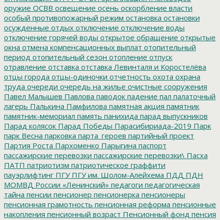
оружие
ОСВВ
освещение
осень
оскорбление власти
особый противопожарный режим
остановка
остановки
осужденные
отдых
отключение
отключение воды
отключение горячей воды
открытое обращение
открытые
окна
отмена компенсационных выплат
отопительный
период
отопительный сезон
отопление
отпуск
отравление
отставка
отставка Левинталя и Коростелёва
отцы города
отцы-одиночки
отчетность
охота
охрана
труда
очереди
очередь на жилье
очистные сооружения
Павел Малышев
Павлова
паводок
падение
пал
палаточный
лагерь
Палькина
Памфилова
памятная акция
памятник
памятник-мемориал
память
панихида
парад выпускников
Парад колясок
Парад Победы
Парасибириада-2019
Парк
парк Весна
парковка
парта_героев
партийный проект
Партия Роста
Пархоменко
Парыгина
паспорт
пассажирские перевозки
пассажирские перевозки\
Пасха
ПАТП
патриотизм
патриотическое граффити
пауэрлифтинг
ПГУ
ПГУ им. Шолом-Алейхема
ПДД
ПДН
МОМВД России «Ленинский»
педагоги
педагогическая
тайна
пенсии
пенсионер
пенсионерка
пенсионеры
пенсионная грамотность
пенсионная реформа
пенсионные
накопления
пенсионный возраст
Пенсионный фонд
пенсия