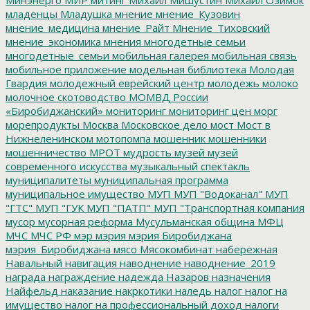
младенцы
Младушка
мнение
мнение_Кузовин
мнение_медицина
мнение_Райт
Мнение_Тиховский
мнение_экономика
мнения
многодетные семьи
многодетные_семьи
мобильная галерея
мобильная связь
мобильное приложение
модельная библиотека
Молодая
Гвардия
молодежный еврейский центр
молодежь
молоко
молочное скотоводство
МОМВД России
«Биробиджанский»
мониторинг
мониторинг цен
морг
морепродукты
Москва
Московское дело
мост
Мост в
Нижнеленинском
мотопомпа
мошенник
мошенники
мошенничество
МРОТ
мудрость
музей
музей
современного искусства
музыкальный спектакль
муниципалитеты
муниципальная программа
муниципальное имущество
МУП
МУП "Водоканал"
МУП
"ГТС"
МУП "ГУК
МУП "ПАТП"
МУП "Транспортная компания
мусор
мусорная реформа
Мусульманская община
МФЦ
МЧС
МЧС РФ
мэр
мэрия
мэрия Биробиджана
мэрия_Биробиджана
мясо
Мясокомбинат
набережная
Навальный
навигация
наводнение
наводнение_2019
награда
награждение
надежда
Назаров
назначения
Найфельд
наказание
накркотики
наледь
налог
налог на
имущество
налог на профессиональный доход
налоги