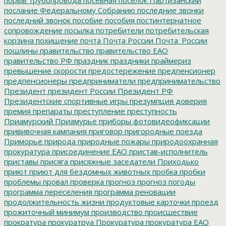
послание Федеральному Собранию
последние звонки
последний звонок
пособие
пособия
постинтернатное
сопровождение
посылка
потребители
потребительская
корзина
похищение
почта
Почта России
Почта_России
пошлины
правительство
правительство ЕАО
правительство РФ
праздник
праздники
праймериз
превышение скорости
предостережение
предпенсионер
предпенсионеры
предприниматели
предпринимательство
Президент
президент России
Президент РФ
Президентские спортивные игры
презумпция доверия
премия
препараты
преступление
преступность
Приамурский
Приамурье
приборы фотовидеофиксации
прививочная кампания
приговор
пригородные поезда
Приморье
природа
природные пожары
природоохранная
прокуратура
присоединение ЕАО
пристав-исполнитель
приставы
присяга
присяжные заседатели
Приходько
приют
приют для бездомных животных
пробка
пробки
проблемы
провал
проверка
прогноз
прогноз погоды
программа переселения
программа реновации
продолжительность жизни
продуктовые карточки
проезд
прожиточный минимум
производство
происшествие
прократура
прокуратруа
Прокуратура
прокуратура ЕАО