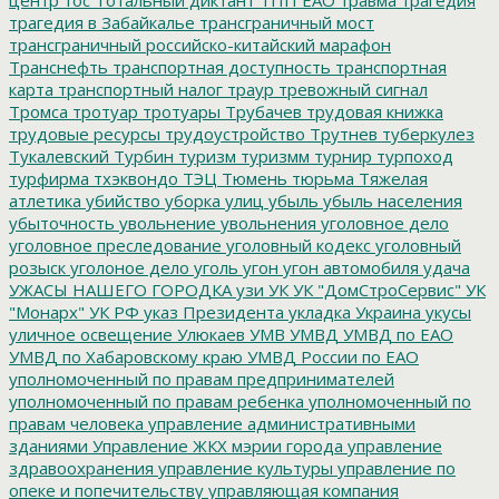
трагедия в Забайкалье
трансграничный мост
трансграничный российско-китайский марафон
Транснефть
транспортная доступность
транспортная
карта
транспортный налог
траур
тревожный сигнал
Тромса
тротуар
тротуары
Трубачев
трудовая книжка
трудовые ресурсы
трудоустройство
Трутнев
туберкулез
Тукалевский
Турбин
туризм
туризмм
турнир
турпоход
турфирма
тхэквондо
ТЭЦ
Тюмень
тюрьма
Тяжелая
атлетика
убийство
уборка улиц
убыль
убыль населения
убыточность
увольнение
увольнения
уголовное дело
уголовное преследование
уголовный кодекс
уголовный
розыск
уголоное дело
уголь
угон
угон автомобиля
удача
УЖАСЫ НАШЕГО ГОРОДКА
узи
УК
УК "ДомСтроСервис"
УК
"Монарх"
УК РФ
указ Президента
укладка
Украина
укусы
уличное освещение
Улюкаев
УМВ
УМВД
УМВД по ЕАО
УМВД по Хабаровскому краю
УМВД России по ЕАО
уполномоченный по правам предпринимателей
уполномоченный по правам ребенка
уполномоченный по
правам человека
управление административными
зданиями
Управление ЖКХ мэрии города
управление
здравоохранения
управление культуры
управление по
опеке и попечительству
управляющая компания