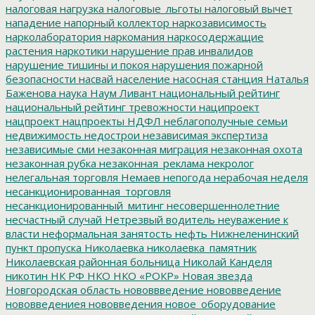
налоговая нагрузка
налоговые_льготы
налоговый вычет
нападение
напорный коллектор
наркозависимость
нарколаборатория
наркомания
наркосодержащие
растения
наркотики
нарушение прав инвалидов
нарушение тишины и покоя
нарушения пожарной
безопасности
насвай
население
насосная станция
Наталья
Баженова
наука
Наум Ливант
национальный рейтинг
национальный рейтинг тревожности
наципроект
нацпроект
нацпроекты
НДФЛ
неблагополучные семьи
недвижимость
недострои
независимая экспертиза
независимые сми
незаконная миграция
незаконная охота
незаконная рубка
незаконная_реклама
некролог
нелегальная торговля
Немаев
непогода
нерабочая неделя
несанкционированная_торговля
несанкционированный_митинг
несовершеннолетние
несчастный случай
Нетрезвый водитель
неуважение к
власти
неформальная занятость
нефть
Нижнеленинский
пункт пропуска
Николаевка
николаевка_памятник
Николаевская районная больница
Николай Канделя
никотин
НК РФ
НКО
НКО «РОКР»
Новая звезда
Новгородская область
нововвведение
нововведение
нововведениея
нововведения
новое_оборудование