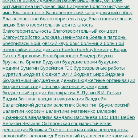
битумная яма
битумная_яма
битумное болото
битумные
ямы
Благовещенск
Благовещенский кафедральный собор
Благословенное
благотворитель года
благотворительная
акция
благотворительная деятельность
благотворительность
благотворительный концерт
благоустройство
Блокада Ленинграда
боевые патроны
боеприпасы
Бойцовский клуб
бокс
больница
большой
этнографический диктант
бомба
бомбоубежище
Борис
Титов
Борохович
брак
браконьер
Бридер
брусит
брусчатка
Брянск
Будукан
будущие врачи
будущие
медики
Бумагин
Бурейская ГЭС
буровзрывные работы
Бурятия
Бюджет
бюджет 2017
бюджет Биробиджана
бюджетники
бюджетные деньги
бюджетные организации
бюджетные средства
бюджетные учреждения
бюджетный кредит
бюрократия
В. Путин
В.И. Ленин
Вадим Зингман
вакцина
вакцинация
Валдгейм
Валдгеймский детдом
валежник
Валентин Брусиловский
Валентин Коровин
Валентина Матвиенко
Валерий
Дранников
вандализм
вандалы
Васильева
ВВО
ВВП
Вебер
Великан
Великая Октябрьская социалистическая
революция
Великая Отечественная война
велодорожка
велопробег
велосипед
Верховный суд
весенние каникулы