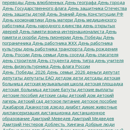
переводы
День влюбленных
День географа
День города
День Государственного флага
День защитника Отечества
день защиты детей
День Знаний
День Конституции РФ
День космонавтики
День матери
День медицинского
работника
День народного единства
день открытых
дверей
День памяти воина-интернационалиста
День
памяти и скорби
День пионерии
День Победы
День
пограничника
День работника ЖКХ
День работника
культуры
день работника транспорта
День рождения
День России
День семьи
День соседа
День спасателя
день строителя
День студента
день тигра
день учителя
день физкультурника
День флага России
День_Победы_2026
День_семьи_2026
деньги
депутат
депутаты
депутаты ЕАО
детдом
дети
детсады
детская
больница
детская музыкальная школа
детская площадка
детская_больница
детские батуты
детские выплаты
детские пособия
детские сады
детский дом
детский
лагерь
детский сад
детское питание
детское пособие
Джабаров
Джанхотов
дзюдо
диабет
дикие животные
диспансеризация
дистанционка
дистанционное
образование
Дмитрий Меведев
Дмитрий Медведев
Дмитрий Нестеров
Доблесть_Хингана
Добрые люди
Добрые руки
довыборы_в_Думу
дождь
документальный