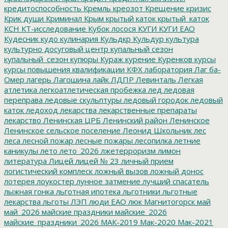
кредитоспособность
Кремль
креозот
Крещение
кризис
Крик души
Криминал
Крым
крытый каток
крытый_каток
КСН
КТ-исследование
Кубок лосося
КУГИ
КУГИ ЕАО
Кудесник
кудо
кулинария
Кульдкр
Кульдур
культура
культурно досуговый центр
купальный сезон
купальный_сезон
купюры
Кураж
курение
Куренков
курсы
курсы повышения квалификации
КФХ
лаборатория
Лаг ба-
Омер
лагерь
Лагошина
лайк
ЛДПР
Левинталь
Легкая
атлетика
легкоатлетическая пробежка
лед
ледовая
переправа
ледовые скульптуры
ледовый городок
ледовый
каток
ледоход
лекарства
лекарственные препараты
лекарство
Ленинская ЦРБ
Ленинский район
Ленинское
Ленинское сельское поселение
Леонид Школьник
лес
леса
лесной пожар
лесные пожары
лесопилка
летние
каникулы
лето
лето_2026
лжетерроризм
лимон
литература
Лицей
лицей № 23
личный прием
логистический комплеск
ложный вызов
ложный донос
лотерея
лоукостер
лунное затмение
лучший спасатель
лыжная гонка
льготная ипотека
льготники
льготные
лекарства
льготы
ЛЭП
люди ЕАО
люк
Магнитогорск
май
май_2026
майские праздники
майские_2026
майские_праздники_2026
МАК-2019
Мак-2020
Мак-2021