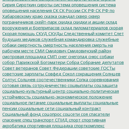
Сирия
Сироткин
сироты
система оповещения
система
оповещения населения
СК
СК России
СК РФ
СК РФ по
Хабаровскому краю
сказка
скандал
сквер
сквер
пограничников
скейт-парк
скидка
скидки и акции
склад
вооружения и боеприпасов
склад пиломатериалов
скорая
Скорая помощь
СКУД
СКУДы
Следственный комитет
Слет
будущих медиков
служебная командировка
служебные
собаки
смертность
смертность населения
смерть на
рабочем месте
СМИ
Смидович
Смидовичский район
смотровая площадка
СМП
снег
снегопад
снюс
собаки
собор Парижской Богоматери
Собра
Собрание депутатов
Совет ветеранов
Совет Федерации
советские ГОСТы
советские зарплаты
Совфед
Сокол
сокращения
Солнцев
Солтус
Солцнев
соотечественники
Сопка
соревнования
сотовая связь
сотрудничество
соцвыплаты
соцзащита
социально-культурный центр
социально-политическая
устойчивость
социально-экономическое положение
социальное питание
социальные выплаты
социальные
пенсии
социальные сети
социальный контракт
Социальный фонд
соцопрос
соцсети
соя
спасатели
спасение
спецтранспорт
СПИД
спорт
спортивная
акробатика
спортивная площадка
спорткомплекс