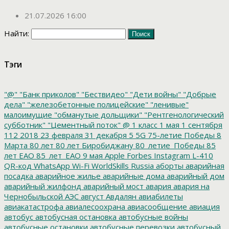
21.07.2026 16:00
Найти:
Тэги
"@"
"Банк приколов"
"Бествидео"
"Дети войны"
"Добрые
дела"
"железобетонные полицейские"
"ленивые"
малоимущие
"обманутые дольщики"
"Рентгенологический
субботник"
"Цементный поток"
@
1 класс
1 мая
1 сентября
112
2018
23 февраля
31 декабря
5
5G
75-летие Победы
8
Марта
80 лет
80 лет Биробиджану
80_летие_Победы
85
лет ЕАО
85_лет_ЕАО
9 мая
Apple
Forbes
Instagram
L-410
QR-код
WhatsApp
Wi-Fi
WorldSkills Russia
аборты
аварийная
посадка
аварийное жилье
аварийные дома
аварийный дом
аварийный жилфонд
аварийный мост
авария
авария на
Чернобыльской АЭС
август
Авдалян
авиабилеты
авиакатастрофа
авиалесоохрана
авиасообщение
авиация
автобус
автобусная остановка
автобусные войны
автобусные остановки
автобусные перевозки
автобусный