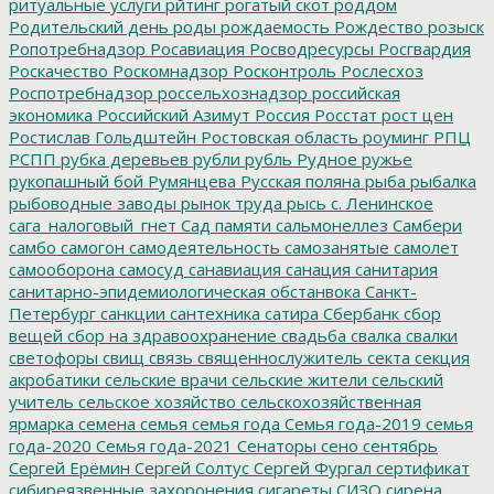
ритуальные услуги
рйтинг
рогатый скот
роддом
Родительский день
роды
рождаемость
Рождество
розыск
Ропотребнадзор
Росавиация
Росводресурсы
Росгвардия
Роскачество
Роскомнадзор
Росконтроль
Рослесхоз
Роспотребнадзор
россельхознадзор
российская
экономика
Российский Азимут
Россия
Росстат
рост цен
Ростислав Гольдштейн
Ростовская область
роуминг
РПЦ
РСПП
рубка деревьев
рубли
рубль
Рудное
ружье
рукопашный бой
Румянцева
Русская поляна
рыба
рыбалка
рыбоводные заводы
рынок труда
рысь
с. Ленинское
сага_налоговый_гнет
Сад памяти
сальмонеллез
Самбери
самбо
самогон
самодеятельность
самозанятые
самолет
самооборона
самосуд
санавиация
санация
санитария
санитарно-эпидемиологическая обстанвока
Санкт-
Петербург
санкции
сантехника
сатира
Сбербанк
сбор
вещей
сбор на здравоохранение
свадьба
свалка
свалки
светофоры
свищ
связь
священнослужитель
секта
секция
акробатики
сельские врачи
сельские жители
сельский
учитель
сельское хозяйство
сельскохозяйственная
ярмарка
семена
семья
семья года
Семья года-2019
семья
года-2020
Семья года-2021
Сенаторы
сено
сентябрь
Сергей Ерёмин
Сергей Солтус
Сергей Фургал
сертификат
сибиреязвенные захоронения
сигареты
СИЗО
сирена