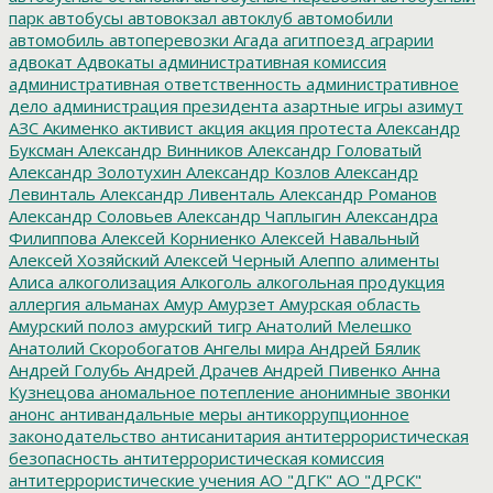
парк
автобусы
автовокзал
автоклуб
автомобили
автомобиль
автоперевозки
Агада
агитпоезд
аграрии
адвокат
Адвокаты
административная комиссия
административная ответственность
административное
дело
администрация президента
азартные игры
азимут
АЗС
Акименко
активист
акция
акция протеста
Александр
Буксман
Александр Винников
Александр Головатый
Александр Золотухин
Александр Козлов
Александр
Левинталь
Александр Ливенталь
Александр Романов
Александр Соловьев
Александр Чаплыгин
Александра
Филиппова
Алексей Корниенко
Алексей Навальный
Алексей Хозяйский
Алексей Черный
Алеппо
алименты
Алиса
алкоголизация
Алкоголь
алкогольная продукция
аллергия
альманах
Амур
Амурзет
Амурская область
Амурский полоз
амурский тигр
Анатолий Мелешко
Анатолий Скоробогатов
Ангелы мира
Андрей Бялик
Андрей Голубь
Андрей Драчев
Андрей Пивенко
Анна
Кузнецова
аномальное потепление
анонимные звонки
анонс
антивандальные меры
антикоррупционное
законодательство
антисанитария
антитеррористическая
безопасность
антитеррористическая комиссия
антитеррористические учения
АО "ДГК"
АО "ДРСК"