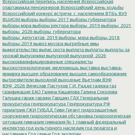
Всероссийская перепись населения
Всероссийская
спартакиада пенсионеров
Всероссийский день ходьбы
Всероссийский конкурс
встреча_с_населением
ВТБъ
ВУЗ
ВЦИОМ
выборы
выборы 2017
выборы губернатора
выборы мэра
выборы ректора
выборы_2019
выборы_2021
выборы_2026
выборы_губернатора
выборы_депутатов_2019
выборы_мэра
выборы-2018
выборы-2019
вывоз мусора
выгребные ямы
вымогательство
выпас скота
выплата
выплаты
выплаты за
урожай
выпускники
выпускной
выпускной_2026
высококвалифицированные специалисты
высокотехнологичная_медпомощь
выставка
выставка-
ярмарка
высшее образование
высшее самообразование
вытрезвители
выходной
выходные
Вьетнам
ВЭФ
ВЭФ_2026
Вячеслав Пастухов
Г.И. Радде
гадюка
газ
газификация ЕАО
Галина Кашапова
Галина Соколова
Галушка
гараж
гаражи
Гаршин
ГДК
Генеральная
прокуратура
генпрокуратура
Генпрокуратура РФ
гериатрия
ГЖИ
ГИБДД
Гиви
Гигант
гидрозащитные
сооружения
гидрологическая обстановка
гидрологическая
ситуация
гимназия
гимназия № 1
главный федеральный
инспектор
год культурного наследия
год педагога и
наставника
Год семьи
Год экологии