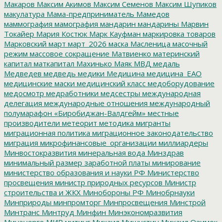
Макаров
Максим Акимов
Максим Семенов
Максим Шупиков
макулатура
Мама-предприниматель
Мамедов
маммография
мамография
мандарин
мандарины
Марвин
Токайер
Мария Костюк
Марк Кауфман
маркировка товаров
Марковский
март
март_2026
маска
Масленица
масочный
режим
массовое сокращение
Матвиенко
материнский
капитал
маткапитал
Махинько
Маяк
МВД
медаль
Медведев
медведь
медики
Медицина
медицина_ЕАО
медицинские маски
медицинский класс
медоборудование
медосмотр
медработники
медсестры
международная
делегация
международные отношения
международный
полумарафон «Биробиджан-Валдгейм»
местные
производители
метеорит
методика
мигранты
миграционная политика
миграционное законодательство
миграция
микрофинансовые_организации
миллиардеры
Минвостокразвития
минеральная вода
Минздрав
минимальный размер заработной платы
минирование
министерство образования и науки РФ
Министерство
просвещения
министр природных ресурсов
Министр
строительства и ЖКХ
Минобороны РФ
Минобрнауки
Минприроды
минпромторг
Минпросвещения
Минстрой
Минтранс
Минтруд
Минфин
Минэкономразвития
Минэнерго
МИР
митинг
Михаил Мишустин
Михаил Озимок