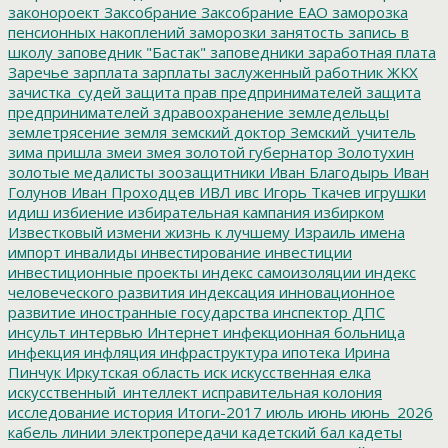
законороект
Заксобрание
Заксобрание ЕАО
заморозка
пенсионных накоплений
заморозки
занятость
запись в
школу
заповедник "Бастак"
заповедники
заработная плата
Заречье
зарплата
зарплаты
заслуженный работник ЖКХ
зачистка_судей
защита прав предпринимателей
защита
предпринимателей
здравоохранение
земледельцы
землетрясение
земля
земский доктор
Земский_учитель
зима пришла
змеи
змея
золотой губернатор
Золотухин
золотые медалисты
зоозащитники
Иван Благодырь
Иван
Голунов
Иван Проходцев
ИВЛ
ивс
Игорь Ткачев
игрушки
идиш
избиение
избирательная кампания
избирком
Известковый
измени жизнь к лучшему
Израиль
имена
импорт
инвалиды
инвестирование
инвестиции
инвестиционные проекты
индекс самоизоляции
индекс
человеческого развития
индексация
инновационное
развитие
иностранные государства
инспектор ДПС
инсульт
интервью
Интернет
инфекционная больница
инфекция
инфляция
инфраструктура
ипотека
Ирина
Пинчук
Иркутская область
иск
искусственная елка
искусственный_интеллект
исправительная колония
исследование
история
Итоги-2017
июль
июнь
июнь_2026
кабель линии электропередачи
кадетский бал
кадеты