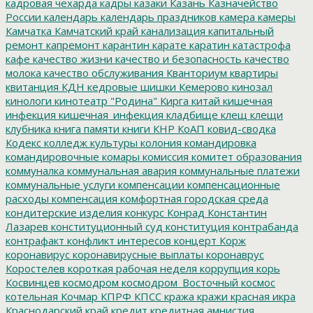
кадровая чехарда
кадры
казаки
Казань
Казначейство
России
календарь
календарь праздников
камера
камеры
Камчатка
Камчатский край
канализация
капитальный
ремонт
капремонт
карантин
карате
каратин
катастрофа
кафе
качество жизни
качество и безопасность
качество
молока
качество обслуживания
Кванториум
квартиры
квитанция
КДН
кедровые шишки
Кемерово
кинозал
кинологи
кинотеатр "Родина"
Кирга
китай
кишечная
инфекция
кишечная_инфекция
кладбище
клещ
клещи
клубника
книга памяти
книги
КНР
КоАП
ковид-сводка
Кодекс
колледж культуры
колония
командировка
командировочные
комары
комиссия
комитет образования
коммуналка
коммунальная авария
коммунальные платежи
коммунальные услуги
компенсации
компенсационные
расходы
компенсация
комфортная городская среда
кондитерские изделия
конкурс
Конрад
Константин
Лазарев
конституционный суд
конституция
контрабанда
контрафакт
конфликт интересов
концерт
Корж
коронавирус
коронавирусные выплаты
коронаврус
Коростелев
короткая рабочая неделя
коррупция
корь
Косвинцев
космодром
космодром_Восточный
космос
котельная
Кочмар
КПРФ
КПСС
кража
кражи
красная икра
Краснодарский край
кредит
кредитная амнистия