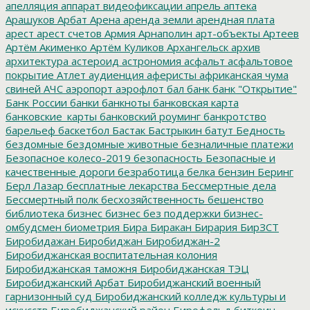
апелляция
аппарат видеофиксации
апрель
аптека
Арашуков
Арбат
Арена
аренда земли
арендная плата
арест
арест счетов
Армия
Арнаполин
арт-объекты
Артеев
Артём Акименко
Артём Куликов
Архангельск
архив
архитектура
астероид
астрономия
асфальт
асфальтовое
покрытие
Атлет
аудиенция
аферисты
африканская чума
свиней
АЧС
аэропорт
аэрофлот
бал
банк
банк "Открытие"
Банк России
банки
банкноты
банковская карта
банковские_карты
банковский роуминг
банкротство
барельеф
баскетбол
Бастак
Бастрыкин
батут
Бедность
бездомные
бездомные животные
безналичные платежи
Безопасное колесо-2019
безопасность
Безопасные и
качественные дороги
безработица
белка
бензин
Беринг
Берл Лазар
бесплатные лекарства
Бессмертные дела
Бессмертный полк
бесхозяйственность
бешенство
библиотека
бизнес
бизнес без поддержки
бизнес-
омбудсмен
биометрия
Бира
Биракан
Бирария
БирЗСТ
Биробидажан
Биробиджан
Биробиджан-2
Биробиджанская воспитательная колония
Биробиджанская таможня
Биробиджанская ТЭЦ
Биробиджанский Арбат
Биробиджанский военный
гарнизонный суд
Биробиджанский колледж культуры и
искусств
Биробиджанский район
Бирофельд
биткоин