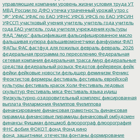
управляющие компании
уровень жизни
условия труда
УТ
МВД России по ДФО
утечка
утраченный урожай
утро с
"@"
УФАС
УФАС по ЕАО
УФНС
УФСБ
УФСБ по ЕАО
УФСИН
УФССП
участковый
учения
учитель
учитель года
учитель
года ЕАО
учитель_года
учителя
учреждения культуры
ФАД "Амур"
фальсификация
фальсифицированное масло
фальшивая купюра
фальшивомонетчики
фанфурики
ФАП
ФАПы
ФАС
фастфуд для пожилых
февраль
февраль_2026
федеральная программа по переселению
Федеральная
сетевая компания
федеральная трасса Амур
федеральные
средства
федеральный розыск
Федотов
фейерверк
фейк
фейки
фейковые новости
фельдшер
феминизм
Феникс
Феоктистов
фермеры
фестиваль
фестиваль еврейской
культуры
фестиваль красок Холи
Фестиваль ледовых
скульптур
Фестиваль мяса
Фестиваль языка идиш
Физкультурно-оздоровительный комплекс
фиксированная
выплата
Филармония
Филиппов
Филиппова
финансирование
финансовая грамотность
финансовая
пирамида
финансовые пирамиды
финансовый омбудсмен
финансы
Фишман
флешмоб
флюорограф
флюорография
ФНС
фобия
ФОКОТ
фонд
Фонд кино
фонд_защитники_отечества
фонтаны
формирование