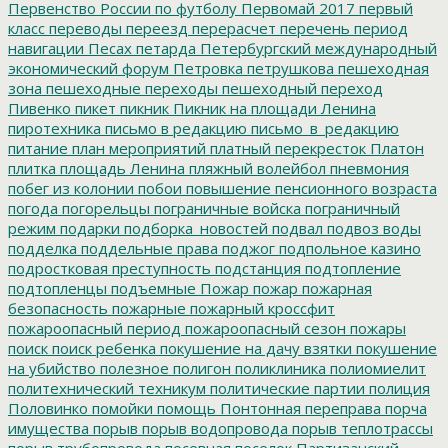
Первенство России по футболу
Первомай 2017
первый
класс
переводы
переезд
перерасчет
перечень
период
навигации
Песах
петарда
Петербургский международный
экономический форум
Петровка
петрушкова
пешеходная
зона
пешеходные переходы
пешеходный переход
Пивенко
пикет
пикник
Пикник на площади Ленина
пиротехника
письмо в редакцию
письмо_в_редакцию
питание
план мероприятий
платный перекресток
Платон
плитка
площадь Ленина
пляжный волейбол
пневмония
побег из колонии
побои
повышение пенсионного возраста
погода
погорельцы
пограничные войска
пограничный
режим
подарки
подборка_новостей
подвал
подвоз воды
подделка
поддельные права
поджог
подпольное казино
подростковая преступность
подстанция
подтопление
подтопленцы
подъемные
Пожар
пожар
пожарная
безопасность
пожарные
пожарный кроссфит
пожароопасный период
пожароопасный сезон
пожары
поиск
поиск ребенка
покушение на дачу взятки
покушение
на убийство
полезное
полигон
поликлиника
полиомиелит
политехнический техникум
политические партии
полиция
Половинко
помойки
помощь
Понтонная переправа
порча
имущества
порыв
порыв водопровода
порыв теплотрассы
порыв трубопровода
посевная
поселок Партизанский