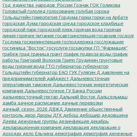
Год_единства_народов_России
Гознак
ГОК
Голикова
Головатый
гололед
голосование
голубая сорока
Гольдштейн
гомеопатия
Гордума
горки
горки на Арбате
городская Дума
городская среда
городское кладбище
городской парк
городской пляж
горячая вода
горячая
линия
горячее питание
госавтоинспекция
госархив
госдолг
Госдума
госжилинспекция
господдержка
госслужащие
гостиница "Восток"
госуслуги
госхакупки
ГП "Фармация"
грабеж
град
граница
грант
график подвоза воды
график
работы
Григорий Волохов
Грипп
Грудинин
грунтовые
воды
грязная вода
ГТО
губернатор
губернатор
Гольдштейн
губернатор ЕАО
ГУК
Гулягин
Д
давление на
предпринимателей
дайджест
Дальневосточная
оперативная таможня
Дальневосточная энергетическая
компания
Дальневосточное ГУ Банка России
дальневосточный гектар
Дальний Восток
Дальсельмаш
дамба
дачное расписание
дачные перевозки
дачный_сезон_2026
ДВЖД
Движение общественный
контроль
двор
Дворы
ДГК
дебош
дебошир
дедовщина
Деева
дежурные группы
дезинфекция
декабрь
декларационная компания
декларация
декларация о
доходах
дело Ельчина
демография
демогрфия
денежные