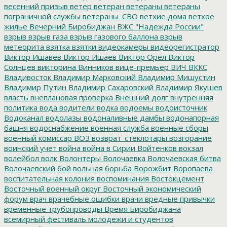
весенний призыв
ветер
ветеран
ветераны
ветераны
пограничной службы
ветераны_СВО
ветхие дома
ветхое
жилье
Вечерний Биробиджан
ВЖС "Надежда России"
взрыв
взрыв газа
взрыв газового баллона
взрыв
метеорита
взятка
взятки
видеокамеры
видеорегистратор
Виктор Ишавев
Виктор Ишаев
Виктор Орёл
Виктор
Солнцев
викторина
Винников
вице-премьер
ВИЧ
ВККС
Владивосток
Владимир Марковский
Владимир Мишустин
Владимир Путин
Владимир Сахаровский
Владимир Якушев
власть
внеплановая проверка
Внешний долг
внутренняя
политика
вода
водители
водка
водоемы
водоисточник
Водоканал
водолазы
водоналивные дамбы
водонапорная
башня
водоснабжение
военная служба
военные сборы
военный комиссар
ВОЗ
возврат_стеклотары
возгорание
воинский учет
война
война в Сирии
Войтенков
вокзал
волейбол
волк
Волонтеры
Волочаевка
Волочаевская битва
Волочаевский бой
вольная борьба
Ворожбит
Воропаева
воспитательная колония
воспоминания
Востокцемент
Восточный военный округ
Восточный экономический
форум
врач
врачебные ошибки
врачи
вредные привычки
временные трубопроводы
Время Биробиджана
всемирный фестиваль молодежи и студентов