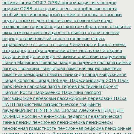
оптимизация
ОПФР
ОРВИ
организация пчеловодов
оружие
ОСВВ
освещение
осень
оскорбление власти
особый противопожарный режим
остановка
остановки
осужденные
отдых
отключение
отключение воды
отключение горячей воды
открытое обращение
открытые
окна
отмена компенсационных выплат
отопительный
период
отопительный сезон
отопление
отпуск
отравление
отставка
отставка Левинталя и Коростелёва
отцы города
отцы-одиночки
отчетность
охота
охрана
труда
очереди
очередь на жилье
очистные сооружения
Павел Малышев
Павлова
паводок
падение
пал
палаточный
лагерь
Палькина
Памфилова
памятная акция
памятник
памятник-мемориал
память
панихида
парад выпускников
Парад колясок
Парад Победы
Парасибириада-2019
Парк
парк Весна
парковка
парта_героев
партийный проект
Партия Роста
Пархоменко
Парыгина
паспорт
пассажирские перевозки
пассажирские перевозки\
Пасха
ПАТП
патриотизм
патриотическое граффити
пауэрлифтинг
ПГУ
ПГУ им. Шолом-Алейхема
ПДД
ПДН
МОМВД России «Ленинский»
педагоги
педагогическая
тайна
пенсии
пенсионер
пенсионерка
пенсионеры
пенсионная грамотность
пенсионная реформа
пенсионные
накопления
пенсионный возраст
Пенсионный фонд
пенсия