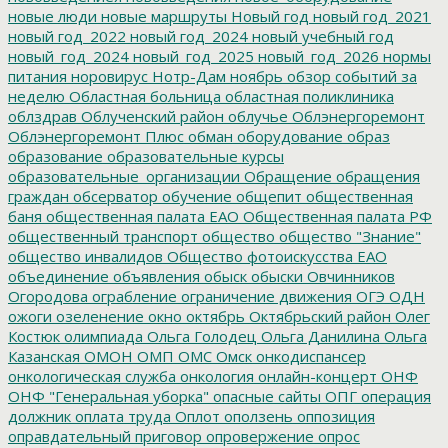
новые люди
новые маршруты
Новый год
новый год_2021
новый год_2022
новый год_2024
новый учебный год
новый_год_2024
новый_год_2025
новый_год_2026
нормы
питания
норовирус
Нотр-Дам
ноябрь
обзор событий за
неделю
Областная больница
областная поликлиника
облздрав
Облученский район
облучье
Облэнергоремонт
Облэнергоремонт Плюс
обман
оборудование
образ
образование
образовательные курсы
образовательные_организации
Обращение
обращения
граждан
обсерватор
обучение
общепит
общественная
баня
общественная палата ЕАО
Общественная палата РФ
общественный транспорт
общество
общество "Знание"
общество инвалидов
Общество фотоискусства ЕАО
объединение
объявления
обыск
обыски
Овчинников
Огородова
ограбление
ограничение движения
ОГЭ
ОДН
ожоги
озеленение
окно
октябрь
Октябрьский район
Олег
Костюк
олимпиада
Ольга Голодец
Ольга Данилина
Ольга
Казанская
ОМОН
ОМП
ОМС
Омск
онкодиспансер
онкологическая служба
онкология
онлайн-концерт
ОНФ
ОНФ "Генеральная уборка"
опасные сайты
ОПГ
операция
должник
оплата труда
Оплот
оползень
оппозиция
оправдательный приговор
опровержение
опрос