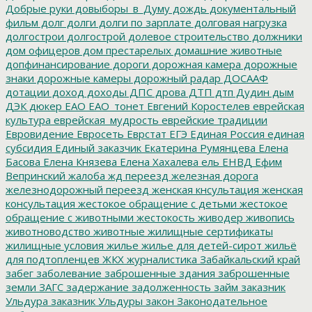
Добрые руки
довыборы_в_Думу
дождь
документальный
фильм
долг
долги
долги по зарплате
долговая нагрузка
долгострои
долгострой
долевое строительство
должники
дом офицеров
дом престарелых
домашние животные
допфинансирование
дороги
дорожная камера
дорожные
знаки
дорожные камеры
дорожный радар
ДОСААФ
дотации
доход
доходы
ДПС
дрова
ДТП
дтп
Дудин
дым
ДЭК
дюкер
ЕАО
ЕАО_тонет
Евгений Коростелев
еврейская
культура
еврейская_мудрость
еврейские традиции
Евровидение
Евросеть
Еврстат
ЕГЭ
Единая Россия
единая
субсидия
Единый заказчик
Екатерина Румянцева
Елена
Басова
Елена Князева
Елена Хахалева
ель
ЕНВД
Ефим
Вепринский
жалоба
жд переезд
железная дорога
железнодорожный переезд
женская кнсультация
женская
консультация
жестокое обращение с детьми
жестокое
обращение с животными
жестокость
живодер
живопись
животноводство
животные
жилищные сертификаты
жилищные условия
жилье
жилье для детей-сирот
жильё
для подтопленцев
ЖКХ
журналистика
Забайкальский край
забег
заболевание
заброшенные здания
заброшенные
земли
ЗАГС
задержание
задолженность
займ
заказник
Ульдура
заказник Ульдуры
закон
Законодательное