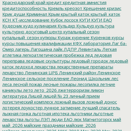
Краснодарский край
кредит
кредитная амнистия
кредитоспособность
Кремль
креозот
Крещение
кризис
Крик души
Криминал
Крым
крытый каток
крытый_каток
КСН
КТ-исследование
Кубок лосося
КУГИ
КУГИ ЕАО
Кудесник
кудо
кулинария
Кульдкр
Кульдур
культура
культурно досуговый центр
купальный сезон
купальный_сезон
купюры
Кураж
курение
Куренков
курсы
курсы повышения квалификации
КФХ
лаборатория
Лаг ба-
Омер
лагерь
Лагошина
лайк
ЛДПР
Левинталь
Легкая
атлетика
легкоатлетическая пробежка
лед
ледовая
переправа
ледовые скульптуры
ледовый городок
ледовый
каток
ледоход
лекарства
лекарственные препараты
лекарство
Ленинская ЦРБ
Ленинский район
Ленинское
Ленинское сельское поселение
Леонид Школьник
лес
леса
лесной пожар
лесные пожары
лесопилка
летние
каникулы
лето
лето_2026
лжетерроризм
лимон
литература
Лицей
лицей № 23
личный прием
логистический комплеск
ложный вызов
ложный донос
лотерея
лоукостер
лунное затмение
лучший спасатель
лыжная гонка
льготная ипотека
льготники
льготные
лекарства
льготы
ЛЭП
люди ЕАО
люк
Магнитогорск
май
май_2026
майские праздники
майские_2026
майские_праздники_2026
МАК-2019
Мак-2020
Мак-2021