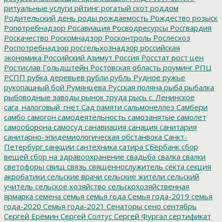
ритуальные услуги
рйтинг
рогатый скот
роддом
Родительский день
роды
рождаемость
Рождество
розыск
Ропотребнадзор
Росавиация
Росводресурсы
Росгвардия
Роскачество
Роскомнадзор
Росконтроль
Рослесхоз
Роспотребнадзор
россельхознадзор
российская
экономика
Российский Азимут
Россия
Росстат
рост цен
Ростислав Гольдштейн
Ростовская область
роуминг
РПЦ
РСПП
рубка деревьев
рубли
рубль
Рудное
ружье
рукопашный бой
Румянцева
Русская поляна
рыба
рыбалка
рыбоводные заводы
рынок труда
рысь
с. Ленинское
сага_налоговый_гнет
Сад памяти
сальмонеллез
Самбери
самбо
самогон
самодеятельность
самозанятые
самолет
самооборона
самосуд
санавиация
санация
санитария
санитарно-эпидемиологическая обстанвока
Санкт-
Петербург
санкции
сантехника
сатира
Сбербанк
сбор
вещей
сбор на здравоохранение
свадьба
свалка
свалки
светофоры
свищ
связь
священнослужитель
секта
секция
акробатики
сельские врачи
сельские жители
сельский
учитель
сельское хозяйство
сельскохозяйственная
ярмарка
семена
семья
семья года
Семья года-2019
семья
года-2020
Семья года-2021
Сенаторы
сено
сентябрь
Сергей Ерёмин
Сергей Солтус
Сергей Фургал
сертификат