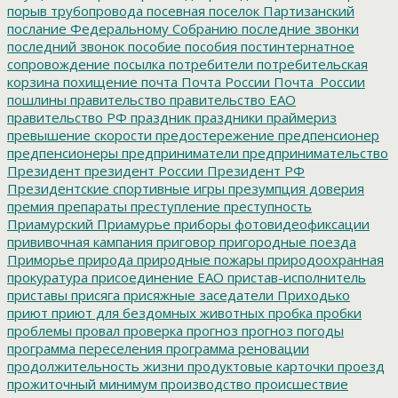
порыв трубопровода
посевная
поселок Партизанский
послание Федеральному Собранию
последние звонки
последний звонок
пособие
пособия
постинтернатное
сопровождение
посылка
потребители
потребительская
корзина
похищение
почта
Почта России
Почта_России
пошлины
правительство
правительство ЕАО
правительство РФ
праздник
праздники
праймериз
превышение скорости
предостережение
предпенсионер
предпенсионеры
предприниматели
предпринимательство
Президент
президент России
Президент РФ
Президентские спортивные игры
презумпция доверия
премия
препараты
преступление
преступность
Приамурский
Приамурье
приборы фотовидеофиксации
прививочная кампания
приговор
пригородные поезда
Приморье
природа
природные пожары
природоохранная
прокуратура
присоединение ЕАО
пристав-исполнитель
приставы
присяга
присяжные заседатели
Приходько
приют
приют для бездомных животных
пробка
пробки
проблемы
провал
проверка
прогноз
прогноз погоды
программа переселения
программа реновации
продолжительность жизни
продуктовые карточки
проезд
прожиточный минимум
производство
происшествие