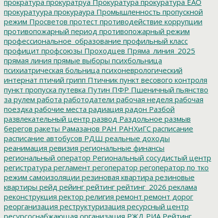
прократура
прокуратруа
Прокуратура
прокуратура ЕАО
прокуратуура
прокураура
Промышленность
пропускной
режим
Просветов
протест
противодействие коррупции
противопожарный период
противопожарный режим
профессиональное_образование
профильный класс
профицит
профсоюзы
Проходцев
Пряма_линия_2025
прямая линия
прямые выборы
психбольница
психиатрическая больница
психоневрологический
интернат
птичий грипп
Птичник
пункт весового контроля
пункт пропуска
путевка
Путин
ПФР
Пшеничный
пьянство
за рулем
работа
работодатели
рабочая неделя
рабочая
поездка
рабочие места
радиация
радон
Разбой
развлекательный центр
развод
Раздольное
размыв
берегов
ракеты
Рамазанов
РАН
РАНХиГС
расписание
расписание автобусов
РДШ
реальные доходы
реанимация
ревизия
региональные финансы
региональный оператор
Региональный сосудистый центр
регистратура
регламент
регоператор
регоператор по тко
режим самоизоляции
резиновая квартира
резиновые
квартиры
рейд
рейинг
рейтинг
рейтинг_2026
реклама
реконструкция
ректор
религия
ремонт
ремонт дорог
реорганизация
реструктуризация
ресурсный центр
ресурсоснабжающая организация
РЖД
РИА Рейтинг