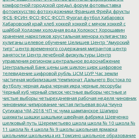
комфортной городской среды\
форум
фотовыставка
фотоискусство
фотохудожники
Франция
Фрейд
фрукты
ФСБ
ФСИН
ФСО
ФСС
ФССП
Фургал
футбол
Хабаровск
Хабаровский край
хлеб
хоккей
хоккей с мячом
хоккей с
шайбой
Холдоми
холодная вода
Холокост
Хорошавин
хранение наркотиков
хрустальная менора
хулиганство
хулиганы
целевое обучение
Целищев
Центр "Амурский
тигр"
центр временного содержания мигрантов
центр
занятости
Центр лечебной физкультуры
Центр
управления регионом
центральное водоснабжение
Центральный Банк
цены
цик
циклон
цирк
цифровое
телевидение
цифровой рубль
ЦСМ
ЦУР
Час земли
частичная мобилизация
Чемпионат Дальнего Востока по
футболу
черная дыра
черная икра
черные лесорубы
Черный куб
черный список
честные выборы
честные и
чистые выборы
четырехдневная рабочая неделя
чиновник
чиновники
чипирование
чистая питьевая вода
Чиунэ
Сугихара
ЧМ-2018
ЧП
чс
чума
шампанское
Шапиро
шахматы
шашки
шашлыки
швейная фабрика
Шевченко
шелковый путь
Шереметьево
школа
школа № 10
школа №
11
школа № 4
школа № 9
школы
школьная ярмарка
школьники
школьница из Томсино
школьное образование