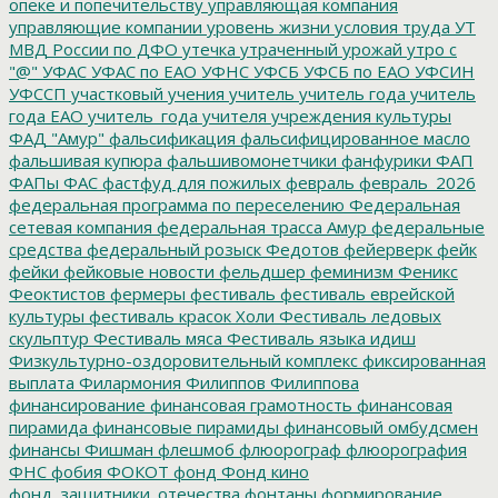
опеке и попечительству
управляющая компания
управляющие компании
уровень жизни
условия труда
УТ
МВД России по ДФО
утечка
утраченный урожай
утро с
"@"
УФАС
УФАС по ЕАО
УФНС
УФСБ
УФСБ по ЕАО
УФСИН
УФССП
участковый
учения
учитель
учитель года
учитель
года ЕАО
учитель_года
учителя
учреждения культуры
ФАД "Амур"
фальсификация
фальсифицированное масло
фальшивая купюра
фальшивомонетчики
фанфурики
ФАП
ФАПы
ФАС
фастфуд для пожилых
февраль
февраль_2026
федеральная программа по переселению
Федеральная
сетевая компания
федеральная трасса Амур
федеральные
средства
федеральный розыск
Федотов
фейерверк
фейк
фейки
фейковые новости
фельдшер
феминизм
Феникс
Феоктистов
фермеры
фестиваль
фестиваль еврейской
культуры
фестиваль красок Холи
Фестиваль ледовых
скульптур
Фестиваль мяса
Фестиваль языка идиш
Физкультурно-оздоровительный комплекс
фиксированная
выплата
Филармония
Филиппов
Филиппова
финансирование
финансовая грамотность
финансовая
пирамида
финансовые пирамиды
финансовый омбудсмен
финансы
Фишман
флешмоб
флюорограф
флюорография
ФНС
фобия
ФОКОТ
фонд
Фонд кино
фонд_защитники_отечества
фонтаны
формирование