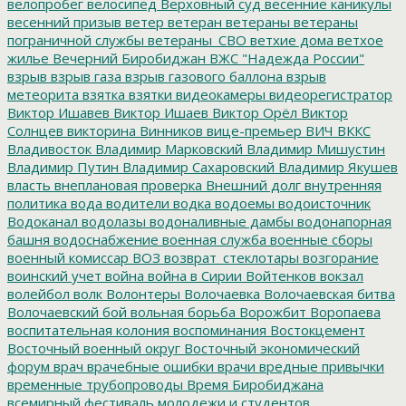
велопробег
велосипед
Верховный суд
весенние каникулы
весенний призыв
ветер
ветеран
ветераны
ветераны
пограничной службы
ветераны_СВО
ветхие дома
ветхое
жилье
Вечерний Биробиджан
ВЖС "Надежда России"
взрыв
взрыв газа
взрыв газового баллона
взрыв
метеорита
взятка
взятки
видеокамеры
видеорегистратор
Виктор Ишавев
Виктор Ишаев
Виктор Орёл
Виктор
Солнцев
викторина
Винников
вице-премьер
ВИЧ
ВККС
Владивосток
Владимир Марковский
Владимир Мишустин
Владимир Путин
Владимир Сахаровский
Владимир Якушев
власть
внеплановая проверка
Внешний долг
внутренняя
политика
вода
водители
водка
водоемы
водоисточник
Водоканал
водолазы
водоналивные дамбы
водонапорная
башня
водоснабжение
военная служба
военные сборы
военный комиссар
ВОЗ
возврат_стеклотары
возгорание
воинский учет
война
война в Сирии
Войтенков
вокзал
волейбол
волк
Волонтеры
Волочаевка
Волочаевская битва
Волочаевский бой
вольная борьба
Ворожбит
Воропаева
воспитательная колония
воспоминания
Востокцемент
Восточный военный округ
Восточный экономический
форум
врач
врачебные ошибки
врачи
вредные привычки
временные трубопроводы
Время Биробиджана
всемирный фестиваль молодежи и студентов