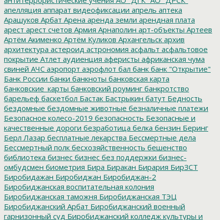
апелляция
аппарат видеофиксации
апрель
аптека
Арашуков
Арбат
Арена
аренда земли
арендная плата
арест
арест счетов
Армия
Арнаполин
арт-объекты
Артеев
Артём Акименко
Артём Куликов
Архангельск
архив
архитектура
астероид
астрономия
асфальт
асфальтовое
покрытие
Атлет
аудиенция
аферисты
африканская чума
свиней
АЧС
аэропорт
аэрофлот
бал
банк
банк "Открытие"
Банк России
банки
банкноты
банковская карта
банковские_карты
банковский роуминг
банкротство
барельеф
баскетбол
Бастак
Бастрыкин
батут
Бедность
бездомные
бездомные животные
безналичные платежи
Безопасное колесо-2019
безопасность
Безопасные и
качественные дороги
безработица
белка
бензин
Беринг
Берл Лазар
бесплатные лекарства
Бессмертные дела
Бессмертный полк
бесхозяйственность
бешенство
библиотека
бизнес
бизнес без поддержки
бизнес-
омбудсмен
биометрия
Бира
Биракан
Бирария
БирЗСТ
Биробидажан
Биробиджан
Биробиджан-2
Биробиджанская воспитательная колония
Биробиджанская таможня
Биробиджанская ТЭЦ
Биробиджанский Арбат
Биробиджанский военный
гарнизонный суд
Биробиджанский колледж культуры и