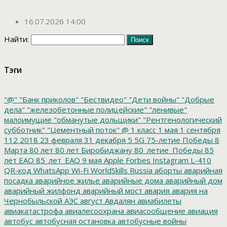
16.07.2026 14:00
Найти:
Тэги
"@"
"Банк приколов"
"Бествидео"
"Дети войны"
"Добрые
дела"
"железобетонные полицейские"
"ленивые"
малоимущие
"обманутые дольщики"
"Рентгенологический
субботник"
"Цементный поток"
@
1 класс
1 мая
1 сентября
112
2018
23 февраля
31 декабря
5
5G
75-летие Победы
8
Марта
80 лет
80 лет Биробиджану
80_летие_Победы
85
лет ЕАО
85_лет_ЕАО
9 мая
Apple
Forbes
Instagram
L-410
QR-код
WhatsApp
Wi-Fi
WorldSkills Russia
аборты
аварийная
посадка
аварийное жилье
аварийные дома
аварийный дом
аварийный жилфонд
аварийный мост
авария
авария на
Чернобыльской АЭС
август
Авдалян
авиабилеты
авиакатастрофа
авиалесоохрана
авиасообщение
авиация
автобус
автобусная остановка
автобусные войны