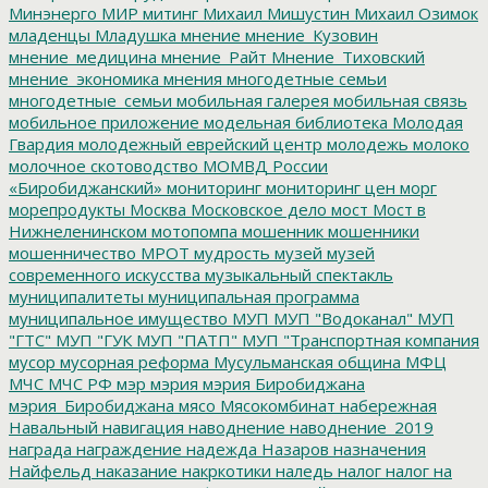
Минэнерго
МИР
митинг
Михаил Мишустин
Михаил Озимок
младенцы
Младушка
мнение
мнение_Кузовин
мнение_медицина
мнение_Райт
Мнение_Тиховский
мнение_экономика
мнения
многодетные семьи
многодетные_семьи
мобильная галерея
мобильная связь
мобильное приложение
модельная библиотека
Молодая
Гвардия
молодежный еврейский центр
молодежь
молоко
молочное скотоводство
МОМВД России
«Биробиджанский»
мониторинг
мониторинг цен
морг
морепродукты
Москва
Московское дело
мост
Мост в
Нижнеленинском
мотопомпа
мошенник
мошенники
мошенничество
МРОТ
мудрость
музей
музей
современного искусства
музыкальный спектакль
муниципалитеты
муниципальная программа
муниципальное имущество
МУП
МУП "Водоканал"
МУП
"ГТС"
МУП "ГУК
МУП "ПАТП"
МУП "Транспортная компания
мусор
мусорная реформа
Мусульманская община
МФЦ
МЧС
МЧС РФ
мэр
мэрия
мэрия Биробиджана
мэрия_Биробиджана
мясо
Мясокомбинат
набережная
Навальный
навигация
наводнение
наводнение_2019
награда
награждение
надежда
Назаров
назначения
Найфельд
наказание
накркотики
наледь
налог
налог на