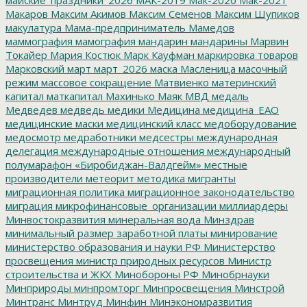
Макаров
Максим Акимов
Максим Семенов
Максим Шупиков
макулатура
Мама-предприниматель
Мамедов
маммография
мамография
мандарин
мандарины
Марвин
Токайер
Мария Костюк
Марк Кауфман
маркировка товаров
Марковский
март
март_2026
маска
Масленица
масочный
режим
массовое сокращение
Матвиенко
материнский
капитал
маткапитал
Махинько
Маяк
МВД
медаль
Медведев
медведь
медики
Медицина
медицина_ЕАО
медицинские маски
медицинский класс
медоборудование
медосмотр
медработники
медсестры
международная
делегация
международные отношения
международный
полумарафон «Биробиджан-Валдгейм»
местные
производители
метеорит
методика
мигранты
миграционная политика
миграционное законодательство
миграция
микрофинансовые_организации
миллиардеры
Минвостокразвития
минеральная вода
Минздрав
минимальный размер заработной платы
минирование
министерство образования и науки РФ
Министерство
просвещения
министр природных ресурсов
Министр
строительства и ЖКХ
Минобороны РФ
Минобрнауки
Минприроды
минпромторг
Минпросвещения
Минстрой
Минтранс
Минтруд
Минфин
Минэкономразвития