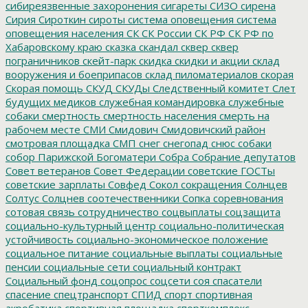
сибиреязвенные захоронения
сигареты
СИЗО
сирена
Сирия
Сироткин
сироты
система оповещения
система
оповещения населения
СК
СК России
СК РФ
СК РФ по
Хабаровскому краю
сказка
скандал
сквер
сквер
пограничников
скейт-парк
скидка
скидки и акции
склад
вооружения и боеприпасов
склад пиломатериалов
скорая
Скорая помощь
СКУД
СКУДы
Следственный комитет
Слет
будущих медиков
служебная командировка
служебные
собаки
смертность
смертность населения
смерть на
рабочем месте
СМИ
Смидович
Смидовичский район
смотровая площадка
СМП
снег
снегопад
снюс
собаки
собор Парижской Богоматери
Собра
Собрание депутатов
Совет ветеранов
Совет Федерации
советские ГОСТы
советские зарплаты
Совфед
Сокол
сокращения
Солнцев
Солтус
Солцнев
соотечественники
Сопка
соревнования
сотовая связь
сотрудничество
соцвыплаты
соцзащита
социально-культурный центр
социально-политическая
устойчивость
социально-экономическое положение
социальное питание
социальные выплаты
социальные
пенсии
социальные сети
социальный контракт
Социальный фонд
соцопрос
соцсети
соя
спасатели
спасение
спецтранспорт
СПИД
спорт
спортивная
акробатика
спортивная площадка
спорткомплекс