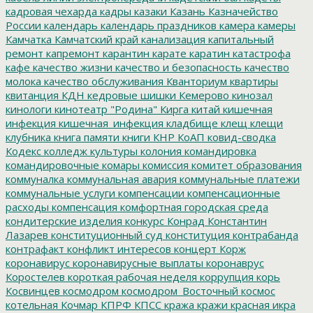
кадровая чехарда
кадры
казаки
Казань
Казначейство
России
календарь
календарь праздников
камера
камеры
Камчатка
Камчатский край
канализация
капитальный
ремонт
капремонт
карантин
карате
каратин
катастрофа
кафе
качество жизни
качество и безопасность
качество
молока
качество обслуживания
Кванториум
квартиры
квитанция
КДН
кедровые шишки
Кемерово
кинозал
кинологи
кинотеатр "Родина"
Кирга
китай
кишечная
инфекция
кишечная_инфекция
кладбище
клещ
клещи
клубника
книга памяти
книги
КНР
КоАП
ковид-сводка
Кодекс
колледж культуры
колония
командировка
командировочные
комары
комиссия
комитет образования
коммуналка
коммунальная авария
коммунальные платежи
коммунальные услуги
компенсации
компенсационные
расходы
компенсация
комфортная городская среда
кондитерские изделия
конкурс
Конрад
Константин
Лазарев
конституционный суд
конституция
контрабанда
контрафакт
конфликт интересов
концерт
Корж
коронавирус
коронавирусные выплаты
коронаврус
Коростелев
короткая рабочая неделя
коррупция
корь
Косвинцев
космодром
космодром_Восточный
космос
котельная
Кочмар
КПРФ
КПСС
кража
кражи
красная икра