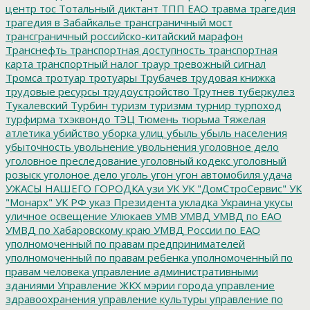
центр
тос
Тотальный диктант
ТПП ЕАО
травма
трагедия
трагедия в Забайкалье
трансграничный мост
трансграничный российско-китайский марафон
Транснефть
транспортная доступность
транспортная
карта
транспортный налог
траур
тревожный сигнал
Тромса
тротуар
тротуары
Трубачев
трудовая книжка
трудовые ресурсы
трудоустройство
Трутнев
туберкулез
Тукалевский
Турбин
туризм
туризмм
турнир
турпоход
турфирма
тхэквондо
ТЭЦ
Тюмень
тюрьма
Тяжелая
атлетика
убийство
уборка улиц
убыль
убыль населения
убыточность
увольнение
увольнения
уголовное дело
уголовное преследование
уголовный кодекс
уголовный
розыск
уголоное дело
уголь
угон
угон автомобиля
удача
УЖАСЫ НАШЕГО ГОРОДКА
узи
УК
УК "ДомСтроСервис"
УК
"Монарх"
УК РФ
указ Президента
укладка
Украина
укусы
уличное освещение
Улюкаев
УМВ
УМВД
УМВД по ЕАО
УМВД по Хабаровскому краю
УМВД России по ЕАО
уполномоченный по правам предпринимателей
уполномоченный по правам ребенка
уполномоченный по
правам человека
управление административными
зданиями
Управление ЖКХ мэрии города
управление
здравоохранения
управление культуры
управление по