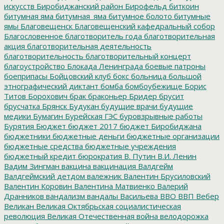
искусств
Биробиджанский район
Бирофельд
биткоин
битумная яма
битумная_яма
битумное болото
битумные
ямы
Благовещенск
Благовещенский кафедральный собор
Благословенное
благотворитель года
благотворительная
акция
благотворительная деятельность
благотворительность
благотворительный концерт
благоустройство
Блокада Ленинграда
боевые патроны
боеприпасы
Бойцовский клуб
бокс
больница
большой
этнографический диктант
бомба
бомбоубежище
Борис
Титов
Борохович
брак
браконьер
Бридер
брусит
брусчатка
Брянск
Будукан
будущие врачи
будущие
медики
Бумагин
Бурейская ГЭС
буровзрывные работы
Бурятия
Бюджет
бюджет 2017
бюджет Биробиджана
бюджетники
бюджетные деньги
бюджетные организации
бюджетные средства
бюджетные учреждения
бюджетный кредит
бюрократия
В. Путин
В.И. Ленин
Вадим Зингман
вакцина
вакцинация
Валдгейм
Валдгеймский детдом
валежник
Валентин Брусиловский
Валентин Коровин
Валентина Матвиенко
Валерий
Дранников
вандализм
вандалы
Васильева
ВВО
ВВП
Вебер
Великан
Великая Октябрьская социалистическая
революция
Великая Отечественная война
велодорожка