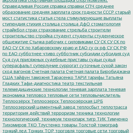
Справедливая Россия
справка
справки
СПЧ
среднее
образование
средняя зарплата
срок годности
СССР
старый
мост
статистика
статья
стела
стимулирующие выплаты
стипендия
стихия
столица
столица ДфО
стоматология
страйкбол
страх
страхование
стрельба
строители
строительство
стройка
студент
студенты
студенческое
общежитие
Стычка рабочих с силовиками
СУ СК
СУ СК по
ЕАО
СУ СК по Хабаровскому краю и ЕАО
су ск рф
СУ СК РФ
по ЕАО
субботнее чтиво
субботник
субсидии
субсидия
суд
Суд
суд присяжных
судебные приставы
судьи
судья
суперасфальт
суперлуние
суррогат
суточные
сухой закон
сход вагонов
Счетная палата
Счетная палата Биробиджана
США
тайфун
таможня
Тарасенко
ТАРИ
тарифы
Татьяна
Гладких
Тафи-диагностика
театр
текстильная
телемедицинские технологии
теневая зарплата
теневая
экономика
тепловоз
тепловые сети
тепловычислитель
Теплоозёрск
Теплоозерск
Теплоозёрская ЦРБ
Теплоозерский цементный завод
теплосбыт
теплотрасса
территория действий
терроризм
техника
технологии
технологический_техникум
технопарк
тигр
ТИК
Тимченко
Тихомиров
ТКО
Тлустенко
товары
Толстой
томограф
тонкий лед
Тонких
ТОР
торговля
торговые сети
торговый