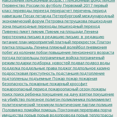
Первенство России по футболу
Первомай 2017
первый
класс
переводы
переезд
перерасчет
перечень
период
навигации
Песах
петарда
Петербургский международный
экономический форум
Петровка
петрушкова
пешеходная
зона
пешеходные переходы
пешеходный переход
Пивенко
пикет
пикник
Пикник на площади Ленина
пиротехника
письмо в редакцию
письмо_в_редакцию
питание
план мероприятий
платный перекресток
Платон
плитка
площадь Ленина
пляжный волейбол
пневмония
побег из колонии
побои
повышение пенсионного возраста
погода
погорельцы
пограничные войска
пограничный
режим
подарки
подборка_новостей
подвал
подвоз воды
подделка
поддельные права
поджог
подпольное казино
подростковая преступность
подстанция
подтопление
подтопленцы
подъемные
Пожар
пожар
пожарная
безопасность
пожарные
пожарный кроссфит
пожароопасный период
пожароопасный сезон
пожары
поиск
поиск ребенка
покушение на дачу взятки
покушение
на убийство
полезное
полигон
поликлиника
полиомиелит
политехнический техникум
политические партии
полиция
Половинко
помойки
помощь
Понтонная переправа
порча
имущества
порыв
порыв водопровода
порыв теплотрассы