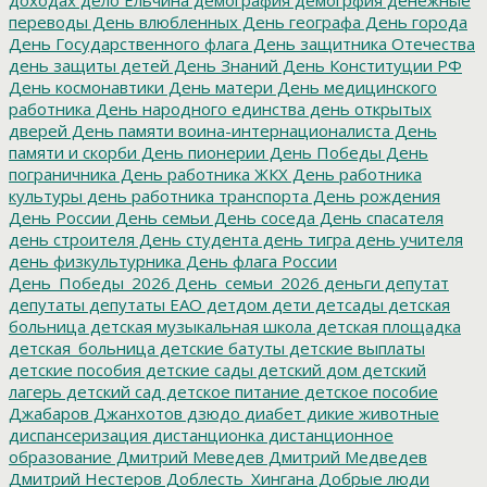
переводы
День влюбленных
День географа
День города
День Государственного флага
День защитника Отечества
день защиты детей
День Знаний
День Конституции РФ
День космонавтики
День матери
День медицинского
работника
День народного единства
день открытых
дверей
День памяти воина-интернационалиста
День
памяти и скорби
День пионерии
День Победы
День
пограничника
День работника ЖКХ
День работника
культуры
день работника транспорта
День рождения
День России
День семьи
День соседа
День спасателя
день строителя
День студента
день тигра
день учителя
день физкультурника
День флага России
День_Победы_2026
День_семьи_2026
деньги
депутат
депутаты
депутаты ЕАО
детдом
дети
детсады
детская
больница
детская музыкальная школа
детская площадка
детская_больница
детские батуты
детские выплаты
детские пособия
детские сады
детский дом
детский
лагерь
детский сад
детское питание
детское пособие
Джабаров
Джанхотов
дзюдо
диабет
дикие животные
диспансеризация
дистанционка
дистанционное
образование
Дмитрий Меведев
Дмитрий Медведев
Дмитрий Нестеров
Доблесть_Хингана
Добрые люди