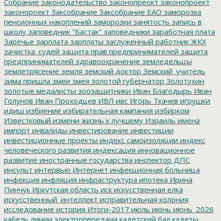
Собрание
законодательство
законопреокт
законопроект
законороект
Заксобрание
Заксобрание ЕАО
заморозка
пенсионных накоплений
заморозки
занятость
запись в
школу
заповедник "Бастак"
заповедники
заработная плата
Заречье
зарплата
зарплаты
заслуженный работник ЖКХ
зачистка_судей
защита прав предпринимателей
защита
предпринимателей
здравоохранение
земледельцы
землетрясение
земля
земский доктор
Земский_учитель
зима пришла
змеи
змея
золотой губернатор
Золотухин
золотые медалисты
зоозащитники
Иван Благодырь
Иван
Голунов
Иван Проходцев
ИВЛ
ивс
Игорь Ткачев
игрушки
идиш
избиение
избирательная кампания
избирком
Известковый
измени жизнь к лучшему
Израиль
имена
импорт
инвалиды
инвестирование
инвестиции
инвестиционные проекты
индекс самоизоляции
индекс
человеческого развития
индексация
инновационное
развитие
иностранные государства
инспектор ДПС
инсульт
интервью
Интернет
инфекционная больница
инфекция
инфляция
инфраструктура
ипотека
Ирина
Пинчук
Иркутская область
иск
искусственная елка
искусственный_интеллект
исправительная колония
исследование
история
Итоги-2017
июль
июнь
июнь_2026
кабель линии электропередачи
кадетский бал
кадеты