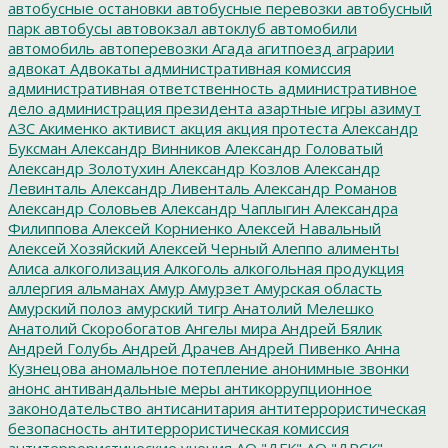
автобусные остановки
автобусные перевозки
автобусный
парк
автобусы
автовокзал
автоклуб
автомобили
автомобиль
автоперевозки
Агада
агитпоезд
аграрии
адвокат
Адвокаты
административная комиссия
административная ответственность
административное
дело
администрация президента
азартные игры
азимут
АЗС
Акименко
активист
акция
акция протеста
Александр
Буксман
Александр Винников
Александр Головатый
Александр Золотухин
Александр Козлов
Александр
Левинталь
Александр Ливенталь
Александр Романов
Александр Соловьев
Александр Чаплыгин
Александра
Филиппова
Алексей Корниенко
Алексей Навальный
Алексей Хозяйский
Алексей Черный
Алеппо
алименты
Алиса
алкоголизация
Алкоголь
алкогольная продукция
аллергия
альманах
Амур
Амурзет
Амурская область
Амурский полоз
амурский тигр
Анатолий Мелешко
Анатолий Скоробогатов
Ангелы мира
Андрей Бялик
Андрей Голубь
Андрей Драчев
Андрей Пивенко
Анна
Кузнецова
аномальное потепление
анонимные звонки
анонс
антивандальные меры
антикоррупционное
законодательство
антисанитария
антитеррористическая
безопасность
антитеррористическая комиссия
антитеррористические учения
АО "ДГК"
АО "ДРСК"