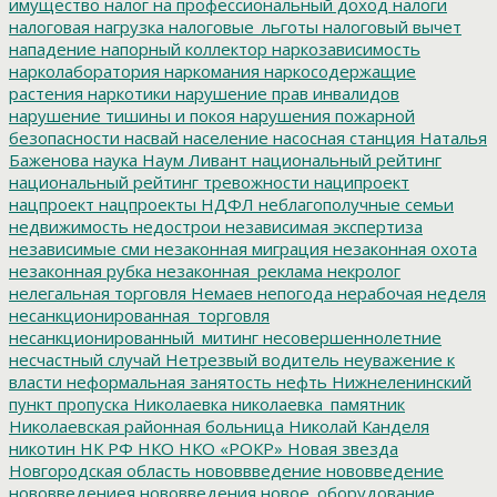
имущество
налог на профессиональный доход
налоги
налоговая нагрузка
налоговые_льготы
налоговый вычет
нападение
напорный коллектор
наркозависимость
нарколаборатория
наркомания
наркосодержащие
растения
наркотики
нарушение прав инвалидов
нарушение тишины и покоя
нарушения пожарной
безопасности
насвай
население
насосная станция
Наталья
Баженова
наука
Наум Ливант
национальный рейтинг
национальный рейтинг тревожности
наципроект
нацпроект
нацпроекты
НДФЛ
неблагополучные семьи
недвижимость
недострои
независимая экспертиза
независимые сми
незаконная миграция
незаконная охота
незаконная рубка
незаконная_реклама
некролог
нелегальная торговля
Немаев
непогода
нерабочая неделя
несанкционированная_торговля
несанкционированный_митинг
несовершеннолетние
несчастный случай
Нетрезвый водитель
неуважение к
власти
неформальная занятость
нефть
Нижнеленинский
пункт пропуска
Николаевка
николаевка_памятник
Николаевская районная больница
Николай Канделя
никотин
НК РФ
НКО
НКО «РОКР»
Новая звезда
Новгородская область
нововвведение
нововведение
нововведениея
нововведения
новое_оборудование