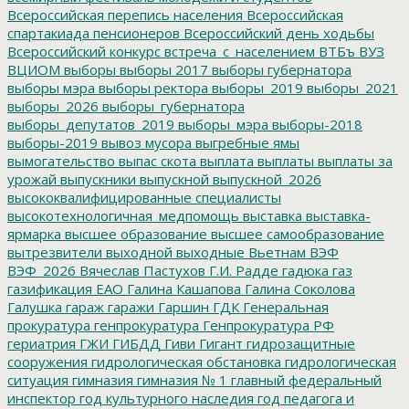
Всероссийская перепись населения
Всероссийская
спартакиада пенсионеров
Всероссийский день ходьбы
Всероссийский конкурс
встреча_с_населением
ВТБъ
ВУЗ
ВЦИОМ
выборы
выборы 2017
выборы губернатора
выборы мэра
выборы ректора
выборы_2019
выборы_2021
выборы_2026
выборы_губернатора
выборы_депутатов_2019
выборы_мэра
выборы-2018
выборы-2019
вывоз мусора
выгребные ямы
вымогательство
выпас скота
выплата
выплаты
выплаты за
урожай
выпускники
выпускной
выпускной_2026
высококвалифицированные специалисты
высокотехнологичная_медпомощь
выставка
выставка-
ярмарка
высшее образование
высшее самообразование
вытрезвители
выходной
выходные
Вьетнам
ВЭФ
ВЭФ_2026
Вячеслав Пастухов
Г.И. Радде
гадюка
газ
газификация ЕАО
Галина Кашапова
Галина Соколова
Галушка
гараж
гаражи
Гаршин
ГДК
Генеральная
прокуратура
генпрокуратура
Генпрокуратура РФ
гериатрия
ГЖИ
ГИБДД
Гиви
Гигант
гидрозащитные
сооружения
гидрологическая обстановка
гидрологическая
ситуация
гимназия
гимназия № 1
главный федеральный
инспектор
год культурного наследия
год педагога и