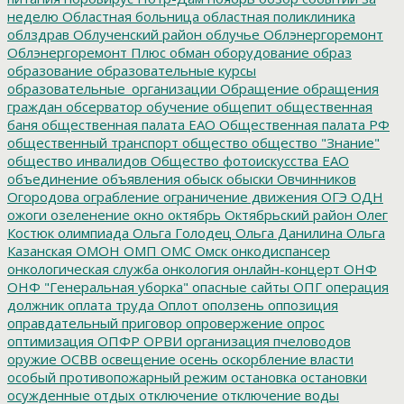
неделю
Областная больница
областная поликлиника
облздрав
Облученский район
облучье
Облэнергоремонт
Облэнергоремонт Плюс
обман
оборудование
образ
образование
образовательные курсы
образовательные_организации
Обращение
обращения
граждан
обсерватор
обучение
общепит
общественная
баня
общественная палата ЕАО
Общественная палата РФ
общественный транспорт
общество
общество "Знание"
общество инвалидов
Общество фотоискусства ЕАО
объединение
объявления
обыск
обыски
Овчинников
Огородова
ограбление
ограничение движения
ОГЭ
ОДН
ожоги
озеленение
окно
октябрь
Октябрьский район
Олег
Костюк
олимпиада
Ольга Голодец
Ольга Данилина
Ольга
Казанская
ОМОН
ОМП
ОМС
Омск
онкодиспансер
онкологическая служба
онкология
онлайн-концерт
ОНФ
ОНФ "Генеральная уборка"
опасные сайты
ОПГ
операция
должник
оплата труда
Оплот
оползень
оппозиция
оправдательный приговор
опровержение
опрос
оптимизация
ОПФР
ОРВИ
организация пчеловодов
оружие
ОСВВ
освещение
осень
оскорбление власти
особый противопожарный режим
остановка
остановки
осужденные
отдых
отключение
отключение воды