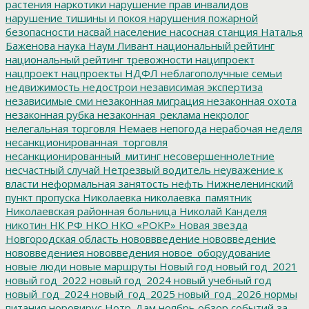
растения
наркотики
нарушение прав инвалидов
нарушение тишины и покоя
нарушения пожарной
безопасности
насвай
население
насосная станция
Наталья
Баженова
наука
Наум Ливант
национальный рейтинг
национальный рейтинг тревожности
наципроект
нацпроект
нацпроекты
НДФЛ
неблагополучные семьи
недвижимость
недострои
независимая экспертиза
независимые сми
незаконная миграция
незаконная охота
незаконная рубка
незаконная_реклама
некролог
нелегальная торговля
Немаев
непогода
нерабочая неделя
несанкционированная_торговля
несанкционированный_митинг
несовершеннолетние
несчастный случай
Нетрезвый водитель
неуважение к
власти
неформальная занятость
нефть
Нижнеленинский
пункт пропуска
Николаевка
николаевка_памятник
Николаевская районная больница
Николай Канделя
никотин
НК РФ
НКО
НКО «РОКР»
Новая звезда
Новгородская область
нововвведение
нововведение
нововведениея
нововведения
новое_оборудование
новые люди
новые маршруты
Новый год
новый год_2021
новый год_2022
новый год_2024
новый учебный год
новый_год_2024
новый_год_2025
новый_год_2026
нормы
питания
норовирус
Нотр-Дам
ноябрь
обзор событий за