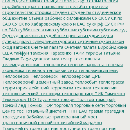
стипендия
стихия
столица
столица ДфО
стоматология
страйкбол
страх
страхование
стрельба
строители
строительство
стройка
студент
студенты
студенческое
общежитие
Стычка рабочих с силовиками
СУ СК
СУ СК по
ЕАО
СУ СК по Хабаровскому краю и ЕАО
су ск рф
СУ СК РФ
по ЕАО
субботнее чтиво
субботник
субсидии
субсидия
суд
Суд
суд присяжных
судебные приставы
судьи
судья
суперасфальт
суперлуние
суррогат
суточные
сухой закон
сход вагонов
Счетная палата
Счетная палата Биробиджана
США
тайфун
таможня
Тарасенко
ТАРИ
тарифы
Татьяна
Гладких
Тафи-диагностика
театр
текстильная
телемедицинские технологии
теневая зарплата
теневая
экономика
тепловоз
тепловые сети
тепловычислитель
Теплоозерск
Теплоозёрск
Теплоозёрская ЦРБ
Теплоозерский цементный завод
теплосбыт
теплотрасса
территория действий
терроризм
техника
технологии
технологический_техникум
технопарк
тигр
ТИК
Тимченко
Тихомиров
ТКО
Тлустенко
товары
Толстой
томограф
тонкий лед
Тонких
ТОР
торговля
торговые сети
торговый
центр
тос
Тотальный диктант
ТПП ЕАО
травма
трагедия
трагедия в Забайкалье
трансграничный мост
трансграничный российско-китайский марафон
Транснефть
транспортная доступность
транспортная