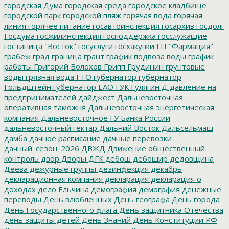
городская Дума
городская среда
городское кладбище
городской парк
городской пляж
горячая вода
горячая
линия
горячее питание
госавтоинспекция
госархив
госдолг
Госдума
госжилинспекция
господдержка
госслужащие
гостиница "Восток"
госуслуги
госхакупки
ГП "Фармация"
грабеж
град
граница
грант
график подвоза воды
график
работы
Григорий Волохов
Грипп
Грудинин
грунтовые
воды
грязная вода
ГТО
губернатор
губернатор
Гольдштейн
губернатор ЕАО
ГУК
Гулягин
Д
давление на
предпринимателей
дайджест
Дальневосточная
оперативная таможня
Дальневосточная энергетическая
компания
Дальневосточное ГУ Банка России
дальневосточный гектар
Дальний Восток
Дальсельмаш
дамба
дачное расписание
дачные перевозки
дачный_сезон_2026
ДВЖД
Движение общественный
контроль
двор
Дворы
ДГК
дебош
дебошир
дедовщина
Деева
дежурные группы
дезинфекция
декабрь
декларационная компания
декларация
декларация о
доходах
дело Ельчина
демография
демогрфия
денежные
переводы
День влюбленных
День географа
День города
День Государственного флага
День защитника Отечества
день защиты детей
День Знаний
День Конституции РФ