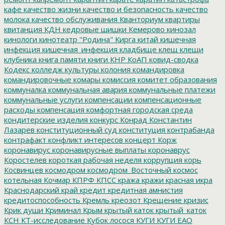
кафе
качество жизни
качество и безопасность
качество
молока
качество обслуживания
Кванториум
квартиры
квитанция
КДН
кедровые шишки
Кемерово
кинозал
кинологи
кинотеатр "Родина"
Кирга
китай
кишечная
инфекция
кишечная_инфекция
кладбище
клещ
клещи
клубника
книга памяти
книги
КНР
КоАП
ковид-сводка
Кодекс
колледж культуры
колония
командировка
командировочные
комары
комиссия
комитет образования
коммуналка
коммунальная авария
коммунальные платежи
коммунальные услуги
компенсации
компенсационные
расходы
компенсация
комфортная городская среда
кондитерские изделия
конкурс
Конрад
Константин
Лазарев
конституционный суд
конституция
контрабанда
контрафакт
конфликт интересов
концерт
Корж
коронавирус
коронавирусные выплаты
коронаврус
Коростелев
короткая рабочая неделя
коррупция
корь
Косвинцев
космодром
космодром_Восточный
космос
котельная
Кочмар
КПРФ
КПСС
кража
кражи
красная икра
Краснодарский край
кредит
кредитная амнистия
кредитоспособность
Кремль
креозот
Крещение
кризис
Крик души
Криминал
Крым
крытый каток
крытый_каток
КСН
КТ-исследование
Кубок лосося
КУГИ
КУГИ ЕАО