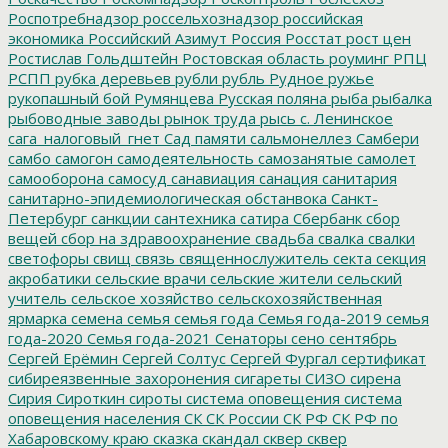
Роспотребнадзор
россельхознадзор
российская
экономика
Российский Азимут
Россия
Росстат
рост цен
Ростислав Гольдштейн
Ростовская область
роуминг
РПЦ
РСПП
рубка деревьев
рубли
рубль
Рудное
ружье
рукопашный бой
Румянцева
Русская поляна
рыба
рыбалка
рыбоводные заводы
рынок труда
рысь
с. Ленинское
сага_налоговый_гнет
Сад памяти
сальмонеллез
Самбери
самбо
самогон
самодеятельность
самозанятые
самолет
самооборона
самосуд
санавиация
санация
санитария
санитарно-эпидемиологическая обстанвока
Санкт-
Петербург
санкции
сантехника
сатира
Сбербанк
сбор
вещей
сбор на здравоохранение
свадьба
свалка
свалки
светофоры
свищ
связь
священнослужитель
секта
секция
акробатики
сельские врачи
сельские жители
сельский
учитель
сельское хозяйство
сельскохозяйственная
ярмарка
семена
семья
семья года
Семья года-2019
семья
года-2020
Семья года-2021
Сенаторы
сено
сентябрь
Сергей Ерёмин
Сергей Солтус
Сергей Фургал
сертификат
сибиреязвенные захоронения
сигареты
СИЗО
сирена
Сирия
Сироткин
сироты
система оповещения
система
оповещения населения
СК
СК России
СК РФ
СК РФ по
Хабаровскому краю
сказка
скандал
сквер
сквер