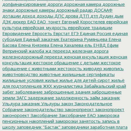
допфинансирование
дороги
дорожная камера
дорожные
знаки
дорожные камеры
дорожный радар
ДОСААФ
дотации
доход
доходы
ДПС
дрова
ДТП
дтп
Дудин
дым
ДЭК
дюкер
ЕАО
ЕАО_тонет
Евгений Коростелев
еврейская
культура
еврейская_мудрость
еврейские традиции
Евровидение
Евросеть
Еврстат
ЕГЭ
Единая Россия
единая
субсидия
Единый заказчик
Екатерина Румянцева
Елена
Басова
Елена Князева
Елена Хахалева
ель
ЕНВД
Ефим
Вепринский
жалоба
жд переезд
железная дорога
железнодорожный переезд
женская кнсультация
женская
консультация
жестокое обращение с детьми
жестокое
обращение с животными
жестокость
живодер
живопись
животноводство
животные
жилищные сертификаты
жилищные условия
жилье
жилье для детей-сирот
жильё
для подтопленцев
ЖКХ
журналистика
Забайкальский край
забег
заболевание
заброшенные здания
заброшенные
земли
ЗАГС
задержание
задолженность
займ
заказник
Ульдура
заказник Ульдуры
закон
Законодательное
Собрание
законодательство
законопреокт
законопроект
законороект
Заксобрание
Заксобрание ЕАО
заморозка
пенсионных накоплений
заморозки
занятость
запись в
школу
заповедник "Бастак"
заповедники
заработная плата