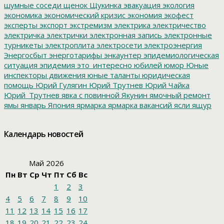
шумные соседи
щенок
Щукинка
эвакуация
экология
экономика
экономический кризис
экономия
экофест
эксперты
экспорт
экстремизм
электрика
электричество
электричка
электрички
электронная запись
электронные
турникеты
электроплита
электросети
электроэнергия
Энергосбыт
энерготарифы
энкаунтер
эпидемиологическая
ситуация
эпидемия
это_интересно
юбилей
юмор
Юные
инспекторы движения
юные таланты
юридическая
помощь
Юрий Гулягин
Юрий Трутнев
Юрий Чайка
Юрий_Трутнев
явка с повинной
Якунин
ямочный ремонт
ямы
январь
Япония
ярмарка
ярмарка вакансий
ясли
ящур
Календарь новостей
Май 2026
Пн
Вт
Ср
Чт
Пт
Сб
Вс
1
2
3
4
5
6
7
8
9
10
11
12
13
14
15
16
17
18
19
20
21
22
23
24