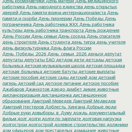
День космонавтики
День матери
День медицинского
работника
День народного единства
день открытых
дверей
День памяти воина-интернационалиста
День
памяти и скорби
День пионерии
День Победы
День
пограничника
День работника ЖКХ
День работника
культуры
день работника транспорта
День рождения
День России
День семьи
День соседа
День спасателя
день строителя
День студента
день тигра
день учителя
день физкультурника
День флага России
День_Победы_2026
День_семьи_2026
деньги
депутат
депутаты
депутаты ЕАО
детдом
дети
детсады
детская
больница
детская музыкальная школа
детская площадка
детская_больница
детские батуты
детские выплаты
детские пособия
детские сады
детский дом
детский
лагерь
детский сад
детское питание
детское пособие
Джабаров
Джанхотов
дзюдо
диабет
дикие животные
диспансеризация
дистанционка
дистанционное
образование
Дмитрий Меведев
Дмитрий Медведев
Дмитрий Нестеров
Доблесть_Хингана
Добрые люди
Добрые руки
довыборы_в_Думу
дождь
документальный
фильм
долг
долги
долги по зарплате
долговая нагрузка
долгострои
долгострой
долевое строительство
должники
дом офицеров
дом престарелых
домашние животные