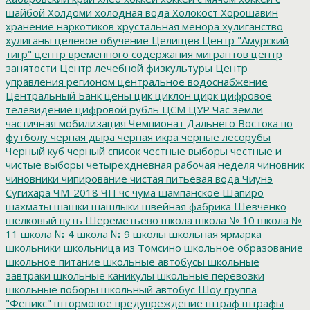
шайбой
Холдоми
холодная вода
Холокост
Хорошавин
хранение наркотиков
хрустальная менора
хулиганство
хулиганы
целевое обучение
Целищев
Центр "Амурский
тигр"
центр временного содержания мигрантов
центр
занятости
Центр лечебной физкультуры
Центр
управления регионом
центральное водоснабжение
Центральный Банк
цены
цик
циклон
цирк
цифровое
телевидение
цифровой рубль
ЦСМ
ЦУР
Час земли
частичная мобилизация
Чемпионат Дальнего Востока по
футболу
черная дыра
черная икра
черные лесорубы
Черный куб
черный список
честные выборы
честные и
чистые выборы
четырехдневная рабочая неделя
чиновник
чиновники
чипирование
чистая питьевая вода
Чиунэ
Сугихара
ЧМ-2018
ЧП
чс
чума
шампанское
Шапиро
шахматы
шашки
шашлыки
швейная фабрика
Шевченко
шелковый путь
Шереметьево
школа
школа № 10
школа №
11
школа № 4
школа № 9
школы
школьная ярмарка
школьники
школьница из Томсино
школьное образование
школьное питание
школьные автобусы
школьные
завтраки
школьные каникулы
школьные перевозки
школьные поборы
школьный автобус
Шоу группа
"Феникс"
штормовое предупреждение
штраф
штрафы