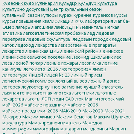
Кудесник
кудо
кулинария
Кульдкр
Кульдур
культура
культурно досуговый центр
купальный сезон
купальный_сезон
купюры
Кураж
курение
Куренков
курсы
курсы повышения квалификации
КФХ
лаборатория
Лаг ба-
Омер
лагерь
Лагошина
лайк
ЛДПР
Левинталь
Легкая
атлетика
легкоатлетическая пробежка
лед
ледовая
переправа
ледовые скульптуры
ледовый городок
ледовый
каток
ледоход
лекарства
лекарственные препараты
лекарство
Ленинская ЦРБ
Ленинский район
Ленинское
Ленинское сельское поселение
Леонид Школьник
лес
леса
лесной пожар
лесные пожары
лесопилка
летние
каникулы
лето
лето_2026
лжетерроризм
лимон
литература
Лицей
лицей № 23
личный прием
логистический комплеск
ложный вызов
ложный донос
лотерея
лоукостер
лунное затмение
лучший спасатель
лыжная гонка
льготная ипотека
льготники
льготные
лекарства
льготы
ЛЭП
люди ЕАО
люк
Магнитогорск
май
май_2026
майские праздники
майские_2026
майские_праздники_2026
МАК-2019
Мак-2020
Мак-2021
Макаров
Максим Акимов
Максим Семенов
Максим Шупиков
макулатура
Мама-предприниматель
Мамедов
маммография
мамография
мандарин
мандарины
Марвин