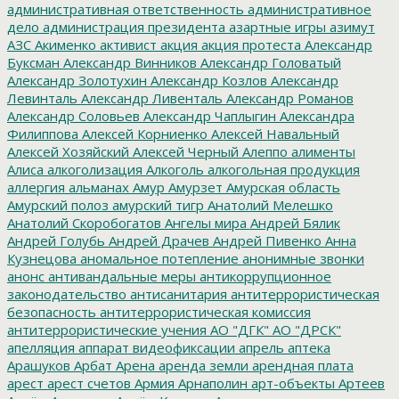
административная ответственность
административное
дело
администрация президента
азартные игры
азимут
АЗС
Акименко
активист
акция
акция протеста
Александр
Буксман
Александр Винников
Александр Головатый
Александр Золотухин
Александр Козлов
Александр
Левинталь
Александр Ливенталь
Александр Романов
Александр Соловьев
Александр Чаплыгин
Александра
Филиппова
Алексей Корниенко
Алексей Навальный
Алексей Хозяйский
Алексей Черный
Алеппо
алименты
Алиса
алкоголизация
Алкоголь
алкогольная продукция
аллергия
альманах
Амур
Амурзет
Амурская область
Амурский полоз
амурский тигр
Анатолий Мелешко
Анатолий Скоробогатов
Ангелы мира
Андрей Бялик
Андрей Голубь
Андрей Драчев
Андрей Пивенко
Анна
Кузнецова
аномальное потепление
анонимные звонки
анонс
антивандальные меры
антикоррупционное
законодательство
антисанитария
антитеррористическая
безопасность
антитеррористическая комиссия
антитеррористические учения
АО "ДГК"
АО "ДРСК"
апелляция
аппарат видеофиксации
апрель
аптека
Арашуков
Арбат
Арена
аренда земли
арендная плата
арест
арест счетов
Армия
Арнаполин
арт-объекты
Артеев