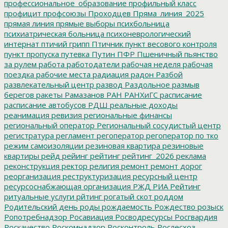
профессиональное_образование
профильный класс
профицит
профсоюзы
Проходцев
Пряма_линия_2025
прямая линия
прямые выборы
психбольница
психиатрическая больница
психоневрологический
интернат
птичий грипп
Птичник
пункт весового контроля
пункт пропуска
путевка
Путин
ПФР
Пшеничный
пьянство
за рулем
работа
работодатели
рабочая неделя
рабочая
поездка
рабочие места
радиация
радон
Разбой
развлекательный центр
развод
Раздольное
размыв
берегов
ракеты
Рамазанов
РАН
РАНХиГС
расписание
расписание автобусов
РДШ
реальные доходы
реанимация
ревизия
региональные финансы
региональный оператор
Региональный сосудистый центр
регистратура
регламент
регоператор
регоператор по тко
режим самоизоляции
резиновая квартира
резиновые
квартиры
рейд
рейинг
рейтинг
рейтинг_2026
реклама
реконструкция
ректор
религия
ремонт
ремонт дорог
реорганизация
реструктуризация
ресурсный центр
ресурсоснабжающая организация
РЖД
РИА Рейтинг
ритуальные услуги
рйтинг
рогатый скот
роддом
Родительский день
роды
рождаемость
Рождество
розыск
Ропотребнадзор
Росавиация
Росводресурсы
Росгвардия
Роскачество
Роскомнадзор
Росконтроль
Рослесхоз