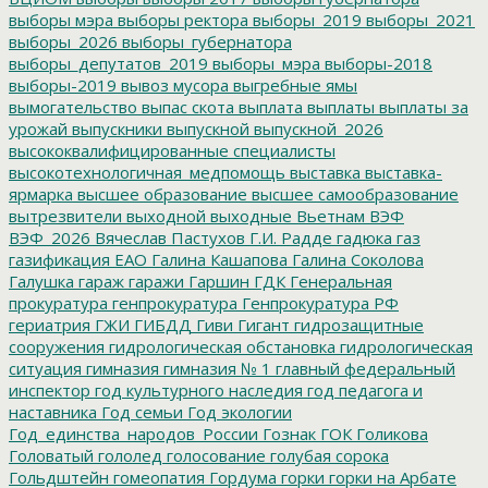
выборы мэра
выборы ректора
выборы_2019
выборы_2021
выборы_2026
выборы_губернатора
выборы_депутатов_2019
выборы_мэра
выборы-2018
выборы-2019
вывоз мусора
выгребные ямы
вымогательство
выпас скота
выплата
выплаты
выплаты за
урожай
выпускники
выпускной
выпускной_2026
высококвалифицированные специалисты
высокотехнологичная_медпомощь
выставка
выставка-
ярмарка
высшее образование
высшее самообразование
вытрезвители
выходной
выходные
Вьетнам
ВЭФ
ВЭФ_2026
Вячеслав Пастухов
Г.И. Радде
гадюка
газ
газификация ЕАО
Галина Кашапова
Галина Соколова
Галушка
гараж
гаражи
Гаршин
ГДК
Генеральная
прокуратура
генпрокуратура
Генпрокуратура РФ
гериатрия
ГЖИ
ГИБДД
Гиви
Гигант
гидрозащитные
сооружения
гидрологическая обстановка
гидрологическая
ситуация
гимназия
гимназия № 1
главный федеральный
инспектор
год культурного наследия
год педагога и
наставника
Год семьи
Год экологии
Год_единства_народов_России
Гознак
ГОК
Голикова
Головатый
гололед
голосование
голубая сорока
Гольдштейн
гомеопатия
Гордума
горки
горки на Арбате