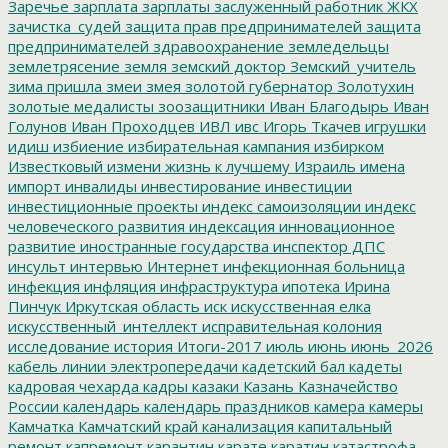
Заречье
зарплата
зарплаты
заслуженный работник ЖКХ
зачистка_судей
защита прав предпринимателей
защита
предпринимателей
здравоохранение
земледельцы
землетрясение
земля
земский доктор
Земский_учитель
зима пришла
змеи
змея
золотой губернатор
Золотухин
золотые медалисты
зоозащитники
Иван Благодырь
Иван
Голунов
Иван Проходцев
ИВЛ
ивс
Игорь Ткачев
игрушки
идиш
избиение
избирательная кампания
избирком
Известковый
измени жизнь к лучшему
Израиль
имена
импорт
инвалиды
инвестирование
инвестиции
инвестиционные проекты
индекс самоизоляции
индекс
человеческого развития
индексация
инновационное
развитие
иностранные государства
инспектор ДПС
инсульт
интервью
Интернет
инфекционная больница
инфекция
инфляция
инфраструктура
ипотека
Ирина
Пинчук
Иркутская область
иск
искусственная елка
искусственный_интеллект
исправительная колония
исследование
история
Итоги-2017
июль
июнь
июнь_2026
кабель линии электропередачи
кадетский бал
кадеты
кадровая чехарда
кадры
казаки
Казань
Казначейство
России
календарь
календарь праздников
камера
камеры
Камчатка
Камчатский край
канализация
капитальный
ремонт
капремонт
карантин
карате
каратин
катастрофа