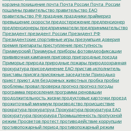
корзина
похищение
почта
Почта России
Почта_России
пошлины
правительство
правительство ЕАО
правительство РФ
праздник
праздники
праймериз
превышение скорости
предостережение
предпенсионер
предпенсионеры
предприниматели
предпринимательство
Президент
президент России
Президент РФ
Президентские спортивные игры
презумпция доверия
премия
препараты
преступление
преступность
Приамурский
Приамурье
приборы фотовидеофиксации
прививочная кампания
приговор
пригородные поезда
Приморье
природа
природные пожары
природоохранная
прокуратура
присоединение ЕАО
пристав-исполнитель
приставы
присяга
присяжные заседатели
Приходько
приют
приют для бездомных животных
пробка
пробки
проблемы
провал
проверка
прогноз
прогноз погоды
программа переселения
программа реновации
продолжительность жизни
продуктовые карточки
проезд
прожиточный минимум
производство
происшествие
прократура
прокуратруа
Прокуратура
прокуратура ЕАО
прокуратуура
прокураура
Промышленность
пропускной
режим
Просветов
протест
противодействие коррупции
противопожарный период
противопожарный режим