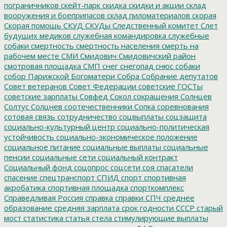
пограничников
скейт-парк
скидка
скидки и акции
склад
вооружения и боеприпасов
склад пиломатериалов
скорая
Скорая помощь
СКУД
СКУДы
Следственный комитет
Слет
будущих медиков
служебная командировка
служебные
собаки
смертность
смертность населения
смерть на
рабочем месте
СМИ
Смидович
Смидовичский район
смотровая площадка
СМП
снег
снегопад
снюс
собаки
собор Парижской Богоматери
Собра
Собрание депутатов
Совет ветеранов
Совет Федерации
советские ГОСТы
советские зарплаты
Совфед
Сокол
сокращения
Солнцев
Солтус
Солцнев
соотечественники
Сопка
соревнования
сотовая связь
сотрудничество
соцвыплаты
соцзащита
социально-культурный центр
социально-политическая
устойчивость
социально-экономическое положение
социальное питание
социальные выплаты
социальные
пенсии
социальные сети
социальный контракт
Социальный фонд
соцопрос
соцсети
соя
спасатели
спасение
спецтранспорт
СПИД
спорт
спортивная
акробатика
спортивная площадка
спорткомплекс
Справедливая Россия
справка
справки
СПЧ
среднее
образование
средняя зарплата
срок годности
СССР
старый
мост
статистика
статья
стела
стимулирующие выплаты