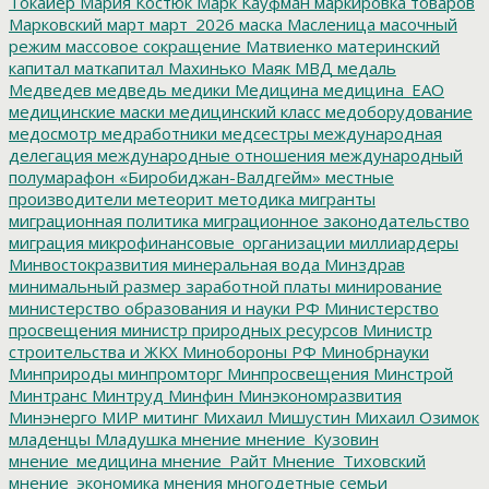
Токайер
Мария Костюк
Марк Кауфман
маркировка товаров
Марковский
март
март_2026
маска
Масленица
масочный
режим
массовое сокращение
Матвиенко
материнский
капитал
маткапитал
Махинько
Маяк
МВД
медаль
Медведев
медведь
медики
Медицина
медицина_ЕАО
медицинские маски
медицинский класс
медоборудование
медосмотр
медработники
медсестры
международная
делегация
международные отношения
международный
полумарафон «Биробиджан-Валдгейм»
местные
производители
метеорит
методика
мигранты
миграционная политика
миграционное законодательство
миграция
микрофинансовые_организации
миллиардеры
Минвостокразвития
минеральная вода
Минздрав
минимальный размер заработной платы
минирование
министерство образования и науки РФ
Министерство
просвещения
министр природных ресурсов
Министр
строительства и ЖКХ
Минобороны РФ
Минобрнауки
Минприроды
минпромторг
Минпросвещения
Минстрой
Минтранс
Минтруд
Минфин
Минэкономразвития
Минэнерго
МИР
митинг
Михаил Мишустин
Михаил Озимок
младенцы
Младушка
мнение
мнение_Кузовин
мнение_медицина
мнение_Райт
Мнение_Тиховский
мнение_экономика
мнения
многодетные семьи