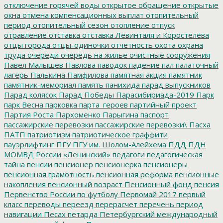
отключение горячей воды
открытое обращение
открытые
окна
отмена компенсационных выплат
отопительный
период
отопительный сезон
отопление
отпуск
отравление
отставка
отставка Левинталя и Коростелёва
отцы города
отцы-одиночки
отчетность
охота
охрана
труда
очереди
очередь на жилье
очистные сооружения
Павел Малышев
Павлова
паводок
падение
пал
палаточный
лагерь
Палькина
Памфилова
памятная акция
памятник
памятник-мемориал
память
панихида
парад выпускников
Парад колясок
Парад Победы
Парасибириада-2019
Парк
парк Весна
парковка
парта_героев
партийный проект
Партия Роста
Пархоменко
Парыгина
паспорт
пассажирские перевозки
пассажирские перевозки\
Пасха
ПАТП
патриотизм
патриотическое граффити
пауэрлифтинг
ПГУ
ПГУ им. Шолом-Алейхема
ПДД
ПДН
МОМВД России «Ленинский»
педагоги
педагогическая
тайна
пенсии
пенсионер
пенсионерка
пенсионеры
пенсионная грамотность
пенсионная реформа
пенсионные
накопления
пенсионный возраст
Пенсионный фонд
пенсия
Первенство России по футболу
Первомай 2017
первый
класс
переводы
переезд
перерасчет
перечень
период
навигации
Песах
петарда
Петербургский международный