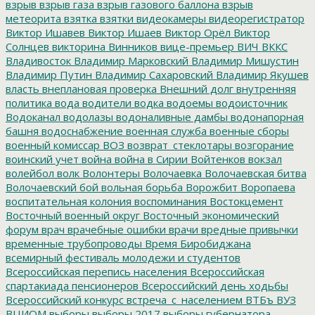
взрыв
взрыв газа
взрыв газового баллона
взрыв
метеорита
взятка
взятки
видеокамеры
видеорегистратор
Виктор Ишавев
Виктор Ишаев
Виктор Орёл
Виктор
Солнцев
викторина
Винников
вице-премьер
ВИЧ
ВККС
Владивосток
Владимир Марковский
Владимир Мишустин
Владимир Путин
Владимир Сахаровский
Владимир Якушев
власть
внеплановая проверка
Внешний долг
внутренняя
политика
вода
водители
водка
водоемы
водоисточник
Водоканал
водолазы
водоналивные дамбы
водонапорная
башня
водоснабжение
военная служба
военные сборы
военный комиссар
ВОЗ
возврат_стеклотары
возгорание
воинский учет
война
война в Сирии
Войтенков
вокзал
волейбол
волк
Волонтеры
Волочаевка
Волочаевская битва
Волочаевский бой
вольная борьба
Ворожбит
Воропаева
воспитательная колония
воспоминания
Востокцемент
Восточный военный округ
Восточный экономический
форум
врач
врачебные ошибки
врачи
вредные привычки
временные трубопроводы
Время Биробиджана
всемирный фестиваль молодежи и студентов
Всероссийская перепись населения
Всероссийская
спартакиада пенсионеров
Всероссийский день ходьбы
Всероссийский конкурс
встреча_с_населением
ВТБъ
ВУЗ
ВЦИОМ
выборы
выборы 2017
выборы губернатора