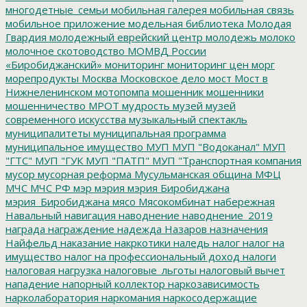
многодетные_семьи
мобильная галерея
мобильная связь
мобильное приложение
модельная библиотека
Молодая
Гвардия
молодежный еврейский центр
молодежь
молоко
молочное скотоводство
МОМВД России
«Биробиджанский»
мониторинг
мониторинг цен
морг
морепродукты
Москва
Московское дело
мост
Мост в
Нижнеленинском
мотопомпа
мошенник
мошенники
мошенничество
МРОТ
мудрость
музей
музей
современного искусства
музыкальный спектакль
муниципалитеты
муниципальная программа
муниципальное имущество
МУП
МУП "Водоканал"
МУП
"ГТС"
МУП "ГУК
МУП "ПАТП"
МУП "Транспортная компания
мусор
мусорная реформа
Мусульманская община
МФЦ
МЧС
МЧС РФ
мэр
мэрия
мэрия Биробиджана
мэрия_Биробиджана
мясо
Мясокомбинат
набережная
Навальный
навигация
наводнение
наводнение_2019
награда
награждение
надежда
Назаров
назначения
Найфельд
наказание
накркотики
наледь
налог
налог на
имущество
налог на профессиональный доход
налоги
налоговая нагрузка
налоговые_льготы
налоговый вычет
нападение
напорный коллектор
наркозависимость
нарколаборатория
наркомания
наркосодержащие