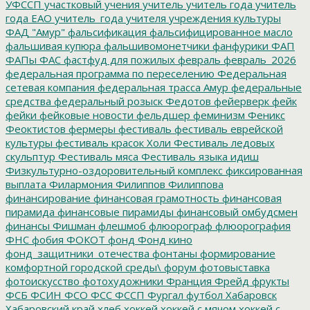
УФССП
участковый
учения
учитель
учитель года
учитель
года ЕАО
учитель_года
учителя
учреждения культуры
ФАД "Амур"
фальсификация
фальсифицированное масло
фальшивая купюра
фальшивомонетчики
фанфурики
ФАП
ФАПы
ФАС
фастфуд для пожилых
февраль
февраль_2026
федеральная программа по переселению
Федеральная
сетевая компания
федеральная трасса Амур
федеральные
средства
федеральный розыск
Федотов
фейерверк
фейк
фейки
фейковые новости
фельдшер
феминизм
Феникс
Феоктистов
фермеры
фестиваль
фестиваль еврейской
культуры
фестиваль красок Холи
Фестиваль ледовых
скульптур
Фестиваль мяса
Фестиваль языка идиш
Физкультурно-оздоровительный комплекс
фиксированная
выплата
Филармония
Филиппов
Филиппова
финансирование
финансовая грамотность
финансовая
пирамида
финансовые пирамиды
финансовый омбудсмен
финансы
Фишман
флешмоб
флюорограф
флюорография
ФНС
фобия
ФОКОТ
фонд
Фонд кино
фонд_защитники_отечества
фонтаны
формирование
комфортной городской среды\
форум
фотовыставка
фотоискусство
фотохудожники
Франция
Фрейд
фрукты
ФСБ
ФСИН
ФСО
ФСС
ФССП
Фургал
футбол
Хабаровск
Хабаровский край
хлеб
хоккей
хоккей с мячом
хоккей с