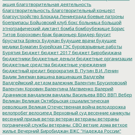
акция
благотворительная деятельность
благотворительность
благотворительный концерт
благоустройство
Блокада Ленинграда
боевые патроны
боеприпасы
Бойцовский клуб
бокс
больница
большой
этнографический диктант
бомба
бомбоубежище
Борис
Титов
Борохович
брак
браконьер
Бридер
брусит
брусчатка
Брянск
Будукан
будущие врачи
будущие
медики
Бумагин
Бурейская ГЭС
буровзрывные работы
Бурятия
Бюджет
бюджет 2017
бюджет Биробиджана
бюджетники
бюджетные деньги
бюджетные организации
бюджетные средства
бюджетные учреждения
бюджетный кредит
бюрократия
В. Путин
В.И. Ленин
Вадим Зингман
вакцина
вакцинация
Валдгейм
Валдгеймский детдом
валежник
Валентин Брусиловский
Валентин Коровин
Валентина Матвиенко
Валерий
Дранников
вандализм
вандалы
Васильева
ВВО
ВВП
Вебер
Великан
Великая Октябрьская социалистическая
революция
Великая Отечественная война
велодорожка
велопробег
велосипед
Верховный суд
весенние каникулы
весенний призыв
ветер
ветеран
ветераны
ветераны
пограничной службы
ветераны_СВО
ветхие дома
ветхое
жилье
Вечерний Биробиджан
ВЖС "Надежда России"