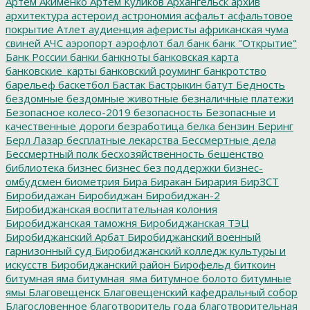
Артём Акименко
Артём Куликов
Архангельск
архив
архитектура
астероид
астрономия
асфальт
асфальтовое
покрытие
Атлет
аудиенция
аферисты
африканская чума
свиней
АЧС
аэропорт
аэрофлот
бал
банк
банк "Открытие"
Банк России
банки
банкноты
банковская карта
банковские_карты
банковский роуминг
банкротство
барельеф
баскетбол
Бастак
Бастрыкин
батут
Бедность
бездомные
бездомные животные
безналичные платежи
Безопасное колесо-2019
безопасность
Безопасные и
качественные дороги
безработица
белка
бензин
Беринг
Берл Лазар
бесплатные лекарства
Бессмертные дела
Бессмертный полк
бесхозяйственность
бешенство
библиотека
бизнес
бизнес без поддержки
бизнес-
омбудсмен
биометрия
Бира
Биракан
Бирария
БирЗСТ
Биробидажан
Биробиджан
Биробиджан-2
Биробиджанская воспитательная колония
Биробиджанская таможня
Биробиджанская ТЭЦ
Биробиджанский Арбат
Биробиджанский военный
гарнизонный суд
Биробиджанский колледж культуры и
искусств
Биробиджанский район
Бирофельд
биткоин
битумная яма
битумная_яма
битумное болото
битумные
ямы
Благовещенск
Благовещенский кафедральный собор
Благословенное
благотворитель года
благотворительная