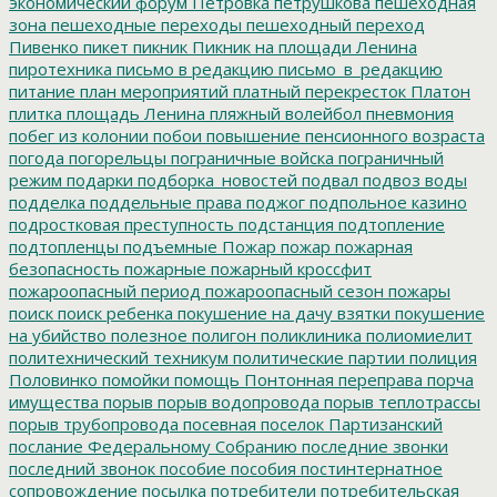
экономический форум
Петровка
петрушкова
пешеходная
зона
пешеходные переходы
пешеходный переход
Пивенко
пикет
пикник
Пикник на площади Ленина
пиротехника
письмо в редакцию
письмо_в_редакцию
питание
план мероприятий
платный перекресток
Платон
плитка
площадь Ленина
пляжный волейбол
пневмония
побег из колонии
побои
повышение пенсионного возраста
погода
погорельцы
пограничные войска
пограничный
режим
подарки
подборка_новостей
подвал
подвоз воды
подделка
поддельные права
поджог
подпольное казино
подростковая преступность
подстанция
подтопление
подтопленцы
подъемные
Пожар
пожар
пожарная
безопасность
пожарные
пожарный кроссфит
пожароопасный период
пожароопасный сезон
пожары
поиск
поиск ребенка
покушение на дачу взятки
покушение
на убийство
полезное
полигон
поликлиника
полиомиелит
политехнический техникум
политические партии
полиция
Половинко
помойки
помощь
Понтонная переправа
порча
имущества
порыв
порыв водопровода
порыв теплотрассы
порыв трубопровода
посевная
поселок Партизанский
послание Федеральному Собранию
последние звонки
последний звонок
пособие
пособия
постинтернатное
сопровождение
посылка
потребители
потребительская