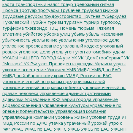
карта
транспортный налог
траур
тревожный сигнал
Тромса
тротуар
тротуары
Трубачев
трудовая книжка
трудовые ресурсы
трудоустройство
Трутнев
туберкулез
Тукалевский
Турбин
туризм
туризмм
турнир
турпоход
турфирма
тхэквондо
ТЭЦ
Тюмень
тюрьма
Тяжелая
атлетика
убийство
уборка улиц
убыль
убыль населения
убыточность
увольнение
увольнения
уголовное дело
уголовное преследование
уголовный кодекс
уголовный
розыск
уголоное дело
уголь
угон
угон автомобиля
удача
УЖАСЫ НАШЕГО ГОРОДКА
узи
УК
УК "ДомСтроСервис"
УК
"Монарх"
УК РФ
указ Президента
укладка
Украина
укусы
уличное освещение
Улюкаев
УМВ
УМВД
УМВД по ЕАО
УМВД по Хабаровскому краю
УМВД России по ЕАО
уполномоченный по правам предпринимателей
уполномоченный по правам ребенка
уполномоченный по
правам человека
управление административными
зданиями
Управление ЖКХ мэрии города
управление
здравоохранения
управление культуры
управление по
опеке и попечительству
управляющая компания
управляющие компании
уровень жизни
условия труда
УТ
МВД России по ДФО
утечка
утраченный урожай
утро с
"@"
УФАС
УФАС по ЕАО
УФНС
УФСБ
УФСБ по ЕАО
УФСИН