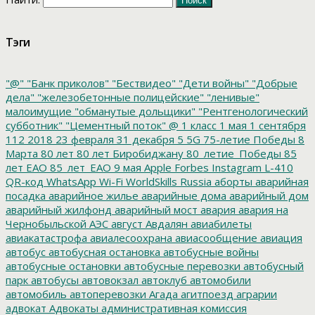
Тэги
"@"
"Банк приколов"
"Бествидео"
"Дети войны"
"Добрые
дела"
"железобетонные полицейские"
"ленивые"
малоимущие
"обманутые дольщики"
"Рентгенологический
субботник"
"Цементный поток"
@
1 класс
1 мая
1 сентября
112
2018
23 февраля
31 декабря
5
5G
75-летие Победы
8
Марта
80 лет
80 лет Биробиджану
80_летие_Победы
85
лет ЕАО
85_лет_ЕАО
9 мая
Apple
Forbes
Instagram
L-410
QR-код
WhatsApp
Wi-Fi
WorldSkills Russia
аборты
аварийная
посадка
аварийное жилье
аварийные дома
аварийный дом
аварийный жилфонд
аварийный мост
авария
авария на
Чернобыльской АЭС
август
Авдалян
авиабилеты
авиакатастрофа
авиалесоохрана
авиасообщение
авиация
автобус
автобусная остановка
автобусные войны
автобусные остановки
автобусные перевозки
автобусный
парк
автобусы
автовокзал
автоклуб
автомобили
автомобиль
автоперевозки
Агада
агитпоезд
аграрии
адвокат
Адвокаты
административная комиссия