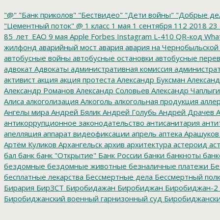
"@"
"Банк приколов"
"Бествидео"
"Дети войны"
"Добрые де
"Цементный поток"
@
1 класс
1 мая
1 сентября
112
2018
23 
85_лет_ЕАО
9 мая
Apple
Forbes
Instagram
L-410
QR-код
Wha
жилфонд
аварийный мост
авария
авария на Чернобыльской
автобусные войны
автобусные остановки
автобусные перев
адвокат
Адвокаты
административная комиссия
администрат
активист
акция
акция протеста
Александр Буксман
Александ
Александр Романов
Александр Соловьев
Александр Чаплыг
Алиса
алкоголизация
Алкоголь
алкогольная продукция
аллер
Ангелы мира
Андрей Бялик
Андрей Голубь
Андрей Драчев
А
антикоррупционное законодательство
антисанитария
анти
апелляция
аппарат видеофиксации
апрель
аптека
Арашуков
Артём Куликов
Архангельск
архив
архитектура
астероид
ас
бал
банк
банк "Открытие"
Банк России
банки
банкноты
банк
бездомные
бездомные животные
безналичные платежи
Бе
бесплатные лекарства
Бессмертные дела
Бессмертный пол
Бирария
БирЗСТ
Биробидажан
Биробиджан
Биробиджан-2
Биробиджанский военный гарнизонный суд
Биробиджанский
болото
битумные ямы
Благовещенск
Благовещенский кафе
благотворительность
благотворительный концерт
благоус