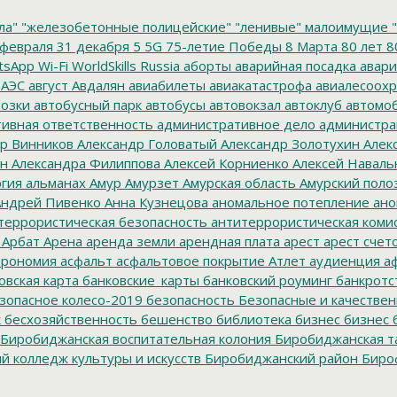
ла"
"железобетонные полицейские"
"ленивые" малоимущие
"
февраля
31 декабря
5
5G
75-летие Победы
8 Марта
80 лет
8
tsApp
Wi-Fi
WorldSkills Russia
аборты
аварийная посадка
авари
 АЭС
август
Авдалян
авиабилеты
авиакатастрофа
авиалесоохр
озки
автобусный парк
автобусы
автовокзал
автоклуб
автомо
ивная ответственность
административное дело
администра
р Винников
Александр Головатый
Александр Золотухин
Алек
ин
Александра Филиппова
Алексей Корниенко
Алексей Наваль
гия
альманах
Амур
Амурзет
Амурская область
Амурский поло
ндрей Пивенко
Анна Кузнецова
аномальное потепление
ано
террористическая безопасность
антитеррористическая коми
Арбат
Арена
аренда земли
арендная плата
арест
арест счет
трономия
асфальт
асфальтовое покрытие
Атлет
аудиенция
аф
овская карта
банковские_карты
банковский роуминг
банкротс
зопасное колесо-2019
безопасность
Безопасные и качестве
к
бесхозяйственность
бешенство
библиотека
бизнес
бизнес 
Биробиджанская воспитательная колония
Биробиджанская т
 колледж культуры и искусств
Биробиджанский район
Биро
дральный собор
Благословенное
благотворитель года
благот
тройство
Блокада Ленинграда
боевые патроны
боеприпасы
Б