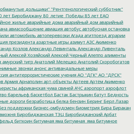
обманутые дольщики"
"Рентгенологический субботник"
0 лет Биробиджану
80_летие_Победы
85 лет ЕАО
йное жилье
аварийные дома
аварийный дом
аварийный
ана
авиасообщение
авиация
автобус
автобусная остановка
били
автомобиль
автоперевозки
Агада
агитпоезд
аграрии
ция президента
азартные игры
азимут
АЗС
Акименко
сандр Козлов
Александр Левинталь
Александр Ливенталь
ный
Алексей Хозяйский
Алексей Черный
Алеппо
алименты
з
амурский тигр
Анатолий Мелешко
Анатолий Скоробогатов
нимные звонки
анонс
антивандальные меры
ссия
антитеррористические учения
АО "ДГК"
АО "ДРСК"
ов
Армия
Арнаполин
арт-объекты
Артеев
Артём Акименко
еристы
африканская чума свиней
АЧС
аэропорт
аэрофлот
тво
барельеф
баскетбол
Бастак
Бастрыкин
батут
Бедность
нные дороги
безработица
белка
бензин
Беринг
Берл Лазар
без поддержки
бизнес-омбудсмен
биометрия
Бира
Биракан
аможня
Биробиджанская ТЭЦ
Биробиджанский Арбат
фельд
биткоин
битумная яма
битумная_яма
битумное
ворительная акция
благотворительная деятельность
ойцовский клуб
бокс
больница
большой этнографический