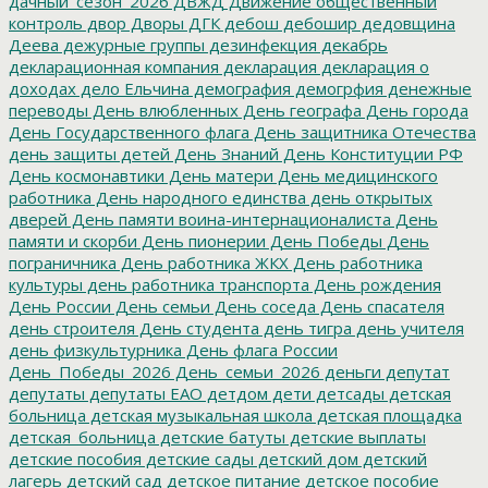
дачный_сезон_2026
ДВЖД
Движение общественный
контроль
двор
Дворы
ДГК
дебош
дебошир
дедовщина
Деева
дежурные группы
дезинфекция
декабрь
декларационная компания
декларация
декларация о
доходах
дело Ельчина
демография
демогрфия
денежные
переводы
День влюбленных
День географа
День города
День Государственного флага
День защитника Отечества
день защиты детей
День Знаний
День Конституции РФ
День космонавтики
День матери
День медицинского
работника
День народного единства
день открытых
дверей
День памяти воина-интернационалиста
День
памяти и скорби
День пионерии
День Победы
День
пограничника
День работника ЖКХ
День работника
культуры
день работника транспорта
День рождения
День России
День семьи
День соседа
День спасателя
день строителя
День студента
день тигра
день учителя
день физкультурника
День флага России
День_Победы_2026
День_семьи_2026
деньги
депутат
депутаты
депутаты ЕАО
детдом
дети
детсады
детская
больница
детская музыкальная школа
детская площадка
детская_больница
детские батуты
детские выплаты
детские пособия
детские сады
детский дом
детский
лагерь
детский сад
детское питание
детское пособие