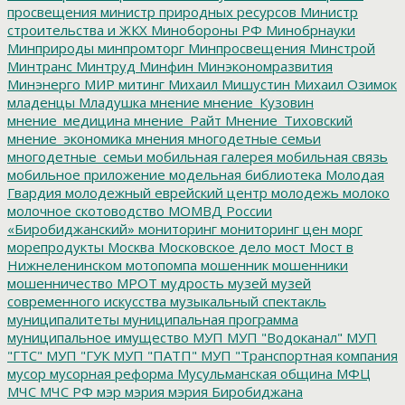
просвещения
министр природных ресурсов
Министр
строительства и ЖКХ
Минобороны РФ
Минобрнауки
Минприроды
минпромторг
Минпросвещения
Минстрой
Минтранс
Минтруд
Минфин
Минэкономразвития
Минэнерго
МИР
митинг
Михаил Мишустин
Михаил Озимок
младенцы
Младушка
мнение
мнение_Кузовин
мнение_медицина
мнение_Райт
Мнение_Тиховский
мнение_экономика
мнения
многодетные семьи
многодетные_семьи
мобильная галерея
мобильная связь
мобильное приложение
модельная библиотека
Молодая
Гвардия
молодежный еврейский центр
молодежь
молоко
молочное скотоводство
МОМВД России
«Биробиджанский»
мониторинг
мониторинг цен
морг
морепродукты
Москва
Московское дело
мост
Мост в
Нижнеленинском
мотопомпа
мошенник
мошенники
мошенничество
МРОТ
мудрость
музей
музей
современного искусства
музыкальный спектакль
муниципалитеты
муниципальная программа
муниципальное имущество
МУП
МУП "Водоканал"
МУП
"ГТС"
МУП "ГУК
МУП "ПАТП"
МУП "Транспортная компания
мусор
мусорная реформа
Мусульманская община
МФЦ
МЧС
МЧС РФ
мэр
мэрия
мэрия Биробиджана