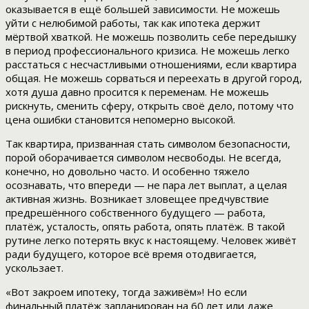
оказывается в ещё большей зависимости. Не можешь
уйти с нелюбимой работы, так как ипотека держит
мёртвой хваткой. Не можешь позволить себе передышку
в период профессионального кризиса. Не можешь легко
расстаться с несчастливыми отношениями, если квартира
общая. Не можешь сорваться и переехать в другой город,
хотя душа давно просится к переменам. Не можешь
рискнуть, сменить сферу, открыть своё дело, потому что
цена ошибки становится непомерно высокой.
Так квартира, призванная стать символом безопасности,
порой оборачивается символом несвободы. Не всегда,
конечно, но довольно часто. И особенно тяжело
осознавать, что впереди — не пара лет выплат, а целая
активная жизнь. Возникает зловещее предчувствие
предрешённого собственного будущего — работа,
платёж, усталость, опять работа, опять платёж. В такой
рутине легко потерять вкус к настоящему. Человек живёт
ради будущего, которое всё время отодвигается,
ускользает.
«Вот закроем ипотеку, тогда заживём»! Но если
финальный платёж запланирован на 60 лет или даже