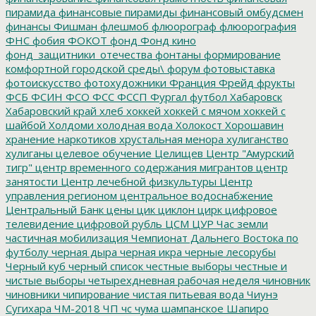
пирамида
финансовые пирамиды
финансовый омбудсмен
финансы
Фишман
флешмоб
флюорограф
флюорография
ФНС
фобия
ФОКОТ
фонд
Фонд кино
фонд_защитники_отечества
фонтаны
формирование
комфортной городской среды\
форум
фотовыставка
фотоискусство
фотохудожники
Франция
Фрейд
фрукты
ФСБ
ФСИН
ФСО
ФСС
ФССП
Фургал
футбол
Хабаровск
Хабаровский край
хлеб
хоккей
хоккей с мячом
хоккей с
шайбой
Холдоми
холодная вода
Холокост
Хорошавин
хранение наркотиков
хрустальная менора
хулиганство
хулиганы
целевое обучение
Целищев
Центр "Амурский
тигр"
центр временного содержания мигрантов
центр
занятости
Центр лечебной физкультуры
Центр
управления регионом
центральное водоснабжение
Центральный Банк
цены
цик
циклон
цирк
цифровое
телевидение
цифровой рубль
ЦСМ
ЦУР
Час земли
частичная мобилизация
Чемпионат Дальнего Востока по
футболу
черная дыра
черная икра
черные лесорубы
Черный куб
черный список
честные выборы
честные и
чистые выборы
четырехдневная рабочая неделя
чиновник
чиновники
чипирование
чистая питьевая вода
Чиунэ
Сугихара
ЧМ-2018
ЧП
чс
чума
шампанское
Шапиро