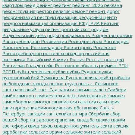
квартиры
рейд
рейинг
рейтинг
рейтинг_2026
реклама
реконструкция
ректор
религия
ремонт
ремонт дорог
реорганизация
реструктуризация
ресурсный центр
ресурсоснабжающая организация
РЖД
РИА Рейтинг
ритуальные услуги
рйтинг
рогатый скот
роддом
Родительский день
роды
рождаемость
Рождество
розыск
Ропотребнадзор
Росавиация
Росводресурсы
Росгвардия
Роскачество
Роскомнадзор
Росконтроль
Рослесхоз
Роспотребнадзор
россельхознадзор
российская
экономика
Российский Азимут
Россия
Росстат
рост цен
Ростислав Гольдштейн
Ростовская область
роуминг
РПЦ
РСПП
рубка деревьев
рубли
рубль
Рудное
ружье
рукопашный бой
Румянцева
Русская поляна
рыба
рыбалка
рыбоводные заводы
рынок труда
рысь
с. Ленинское
сага_налоговый_гнет
Сад памяти
сальмонеллез
Самбери
самбо
самогон
самодеятельность
самозанятые
самолет
самооборона
самосуд
санавиация
санация
санитария
санитарно-эпидемиологическая обстанвока
Санкт-
Петербург
санкции
сантехника
сатира
Сбербанк
сбор
вещей
сбор на здравоохранение
свадьба
свалка
свалки
светофоры
свищ
связь
священнослужитель
секта
секция
акробатики
сельские врачи
сельские жители
сельский