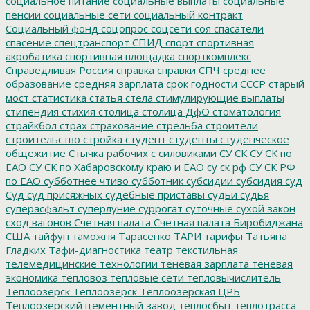
социальное питание
социальные выплаты
социальные
пенсии
социальные сети
социальный контракт
Социальный фонд
соцопрос
соцсети
соя
спасатели
спасение
спецтранспорт
СПИД
спорт
спортивная
акробатика
спортивная площадка
спорткомплекс
Справедливая Россия
справка
справки
СПЧ
среднее
образование
средняя зарплата
срок годности
СССР
старый
мост
статистика
статья
стела
стимулирующие выплаты
стипендия
стихия
столица
столица ДфО
стоматология
страйкбол
страх
страхование
стрельба
строители
строительство
стройка
студент
студенты
студенческое
общежитие
Стычка рабочих с силовиками
СУ СК
СУ СК по
ЕАО
СУ СК по Хабаровскому краю и ЕАО
су ск рф
СУ СК РФ
по ЕАО
субботнее чтиво
субботник
субсидии
субсидия
суд
Суд
суд присяжных
судебные приставы
судьи
судья
суперасфальт
суперлуние
суррогат
суточные
сухой закон
сход вагонов
Счетная палата
Счетная палата Биробиджана
США
тайфун
таможня
Тарасенко
ТАРИ
тарифы
Татьяна
Гладких
Тафи-диагностика
театр
текстильная
телемедицинские технологии
теневая зарплата
теневая
экономика
тепловоз
тепловые сети
тепловычислитель
Теплоозерск
Теплоозёрск
Теплоозёрская ЦРБ
Теплоозерский цементный завод
теплосбыт
теплотрасса