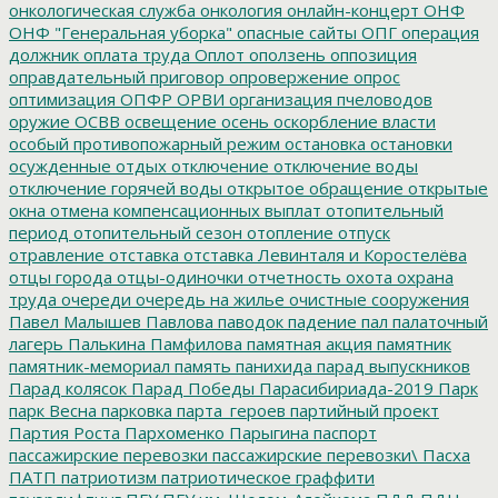
онкологическая служба
онкология
онлайн-концерт
ОНФ
ОНФ "Генеральная уборка"
опасные сайты
ОПГ
операция
должник
оплата труда
Оплот
оползень
оппозиция
оправдательный приговор
опровержение
опрос
оптимизация
ОПФР
ОРВИ
организация пчеловодов
оружие
ОСВВ
освещение
осень
оскорбление власти
особый противопожарный режим
остановка
остановки
осужденные
отдых
отключение
отключение воды
отключение горячей воды
открытое обращение
открытые
окна
отмена компенсационных выплат
отопительный
период
отопительный сезон
отопление
отпуск
отравление
отставка
отставка Левинталя и Коростелёва
отцы города
отцы-одиночки
отчетность
охота
охрана
труда
очереди
очередь на жилье
очистные сооружения
Павел Малышев
Павлова
паводок
падение
пал
палаточный
лагерь
Палькина
Памфилова
памятная акция
памятник
памятник-мемориал
память
панихида
парад выпускников
Парад колясок
Парад Победы
Парасибириада-2019
Парк
парк Весна
парковка
парта_героев
партийный проект
Партия Роста
Пархоменко
Парыгина
паспорт
пассажирские перевозки
пассажирские перевозки\
Пасха
ПАТП
патриотизм
патриотическое граффити