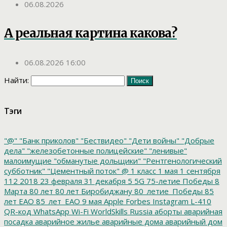
06.08.2026
А реальная картина какова?
06.08.2026 16:00
Найти:
Тэги
"@"
"Банк приколов"
"Бествидео"
"Дети войны"
"Добрые
дела"
"железобетонные полицейские"
"ленивые"
малоимущие
"обманутые дольщики"
"Рентгенологический
субботник"
"Цементный поток"
@
1 класс
1 мая
1 сентября
112
2018
23 февраля
31 декабря
5
5G
75-летие Победы
8
Марта
80 лет
80 лет Биробиджану
80_летие_Победы
85
лет ЕАО
85_лет_ЕАО
9 мая
Apple
Forbes
Instagram
L-410
QR-код
WhatsApp
Wi-Fi
WorldSkills Russia
аборты
аварийная
посадка
аварийное жилье
аварийные дома
аварийный дом