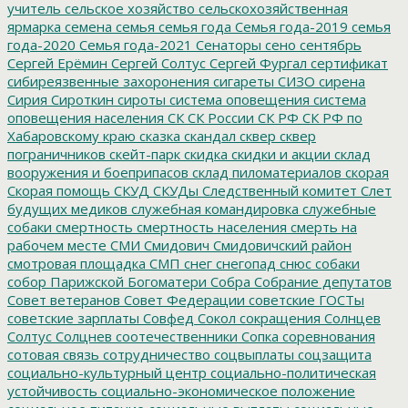
учитель
сельское хозяйство
сельскохозяйственная
ярмарка
семена
семья
семья года
Семья года-2019
семья
года-2020
Семья года-2021
Сенаторы
сено
сентябрь
Сергей Ерёмин
Сергей Солтус
Сергей Фургал
сертификат
сибиреязвенные захоронения
сигареты
СИЗО
сирена
Сирия
Сироткин
сироты
система оповещения
система
оповещения населения
СК
СК России
СК РФ
СК РФ по
Хабаровскому краю
сказка
скандал
сквер
сквер
пограничников
скейт-парк
скидка
скидки и акции
склад
вооружения и боеприпасов
склад пиломатериалов
скорая
Скорая помощь
СКУД
СКУДы
Следственный комитет
Слет
будущих медиков
служебная командировка
служебные
собаки
смертность
смертность населения
смерть на
рабочем месте
СМИ
Смидович
Смидовичский район
смотровая площадка
СМП
снег
снегопад
снюс
собаки
собор Парижской Богоматери
Собра
Собрание депутатов
Совет ветеранов
Совет Федерации
советские ГОСТы
советские зарплаты
Совфед
Сокол
сокращения
Солнцев
Солтус
Солцнев
соотечественники
Сопка
соревнования
сотовая связь
сотрудничество
соцвыплаты
соцзащита
социально-культурный центр
социально-политическая
устойчивость
социально-экономическое положение