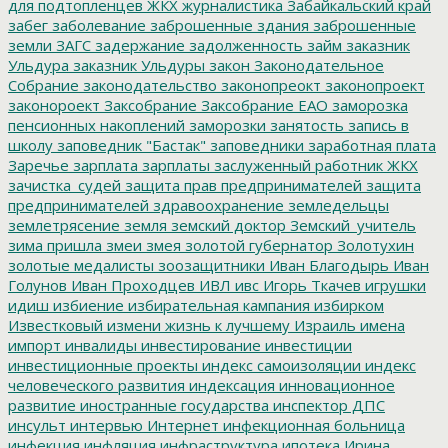
для подтопленцев
ЖКХ
журналистика
Забайкальский край
забег
заболевание
заброшенные здания
заброшенные
земли
ЗАГС
задержание
задолженность
займ
заказник
Ульдура
заказник Ульдуры
закон
Законодательное
Собрание
законодательство
законопреокт
законопроект
законороект
Заксобрание
Заксобрание ЕАО
заморозка
пенсионных накоплений
заморозки
занятость
запись в
школу
заповедник "Бастак"
заповедники
заработная плата
Заречье
зарплата
зарплаты
заслуженный работник ЖКХ
зачистка_судей
защита прав предпринимателей
защита
предпринимателей
здравоохранение
земледельцы
землетрясение
земля
земский доктор
Земский_учитель
зима пришла
змеи
змея
золотой губернатор
Золотухин
золотые медалисты
зоозащитники
Иван Благодырь
Иван
Голунов
Иван Проходцев
ИВЛ
ивс
Игорь Ткачев
игрушки
идиш
избиение
избирательная кампания
избирком
Известковый
измени жизнь к лучшему
Израиль
имена
импорт
инвалиды
инвестирование
инвестиции
инвестиционные проекты
индекс самоизоляции
индекс
человеческого развития
индексация
инновационное
развитие
иностранные государства
инспектор ДПС
инсульт
интервью
Интернет
инфекционная больница
инфекция
инфляция
инфраструктура
ипотека
Ирина