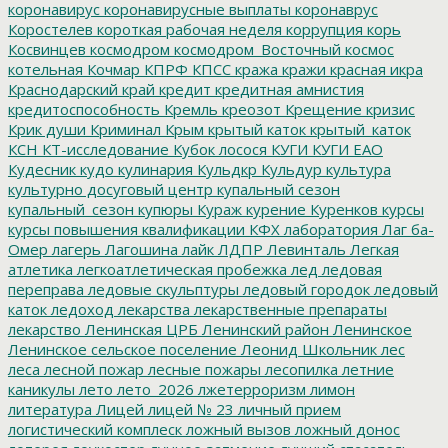
коронавирус
коронавирусные выплаты
коронаврус
Коростелев
короткая рабочая неделя
коррупция
корь
Косвинцев
космодром
космодром_Восточный
космос
котельная
Кочмар
КПРФ
КПСС
кража
кражи
красная икра
Краснодарский край
кредит
кредитная амнистия
кредитоспособность
Кремль
креозот
Крещение
кризис
Крик души
Криминал
Крым
крытый каток
крытый_каток
КСН
КТ-исследование
Кубок лосося
КУГИ
КУГИ ЕАО
Кудесник
кудо
кулинария
Кульдкр
Кульдур
культура
культурно досуговый центр
купальный сезон
купальный_сезон
купюры
Кураж
курение
Куренков
курсы
курсы повышения квалификации
КФХ
лаборатория
Лаг ба-
Омер
лагерь
Лагошина
лайк
ЛДПР
Левинталь
Легкая
атлетика
легкоатлетическая пробежка
лед
ледовая
переправа
ледовые скульптуры
ледовый городок
ледовый
каток
ледоход
лекарства
лекарственные препараты
лекарство
Ленинская ЦРБ
Ленинский район
Ленинское
Ленинское сельское поселение
Леонид Школьник
лес
леса
лесной пожар
лесные пожары
лесопилка
летние
каникулы
лето
лето_2026
лжетерроризм
лимон
литература
Лицей
лицей № 23
личный прием
логистический комплеск
ложный вызов
ложный донос