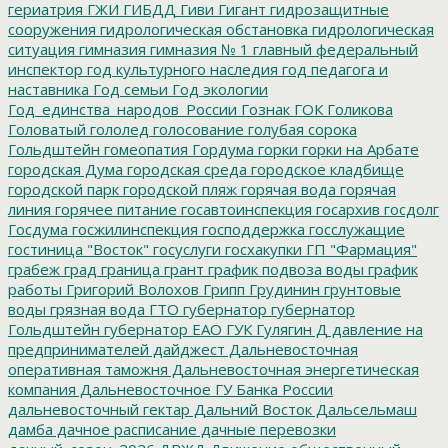
гериатрия
ГЖИ
ГИБДД
Гиви
Гигант
гидрозащитные
сооружения
гидрологическая обстановка
гидрологическая
ситуация
гимназия
гимназия № 1
главный федеральный
инспектор
год культурного наследия
год педагога и
наставника
Год семьи
Год экологии
Год_единства_народов_России
Гознак
ГОК
Голикова
Головатый
гололед
голосование
голубая сорока
Гольдштейн
гомеопатия
Гордума
горки
горки на Арбате
городская Дума
городская среда
городское кладбище
городской парк
городской пляж
горячая вода
горячая
линия
горячее питание
госавтоинспекция
госархив
госдолг
Госдума
госжилинспекция
господдержка
госслужащие
гостиница "Восток"
госуслуги
госхакупки
ГП "Фармация"
грабеж
град
граница
грант
график подвоза воды
график
работы
Григорий Волохов
Грипп
Грудинин
грунтовые
воды
грязная вода
ГТО
губернатор
губернатор
Гольдштейн
губернатор ЕАО
ГУК
Гулягин
Д
давление на
предпринимателей
дайджест
Дальневосточная
оперативная таможня
Дальневосточная энергетическая
компания
Дальневосточное ГУ Банка России
дальневосточный гектар
Дальний Восток
Дальсельмаш
дамба
дачное расписание
дачные перевозки