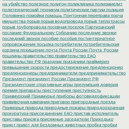
на убийство
полезное
полигон
поликлиника
полиомиелит
политехнический техникум
политические партии
полиция
Половинко
помойки
помощь
Понтонная переправа
порча
имущества
порыв
порыв водопровода
порыв теплотрассы
порыв трубопровода
посевная
поселок Партизанский
послание Федеральному Собранию
последние звонки
последний звонок
пособие
пособия
постинтернатное
сопровождение
посылка
потребители
потребительская
корзина
похищение
почта
Почта России
Почта_России
пошлины
правительство
правительство ЕАО
правительство РФ
праздник
праздники
праймериз
превышение скорости
предостережение
предпенсионер
предпенсионеры
предприниматели
предпринимательство
Президент
президент России
Президент РФ
Президентские спортивные игры
презумпция доверия
премия
препараты
преступление
преступность
Приамурский
Приамурье
приборы фотовидеофиксации
прививочная кампания
приговор
пригородные поезда
Приморье
природа
природные пожары
природоохранная
прокуратура
присоединение ЕАО
пристав-исполнитель
приставы
присяга
присяжные заседатели
Приходько
приют
приют для бездомных животных
пробка
пробки