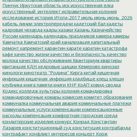
Пинчук
Иркутская область
иск
искусственная елка
искусственный_интеллект
исправительная колония
исследование
история
Итоги-2017
июль
июнь
июнь_2026
кабель линии электропередачи
кадетский бал
кадеты
кадровая чехарда
кадры
казаки
Казань
Казначейство
России
календарь
календарь праздников
камера
камеры
Камчатка
Камчатский край
канализация
капитальный
ремонт
капремонт
карантин
карате
каратин
катастрофа
кафе
качество жизни
качество и безопасность
качество
молока
качество обслуживания
Кванториум
квартиры
квитанция
КДН
кедровые шишки
Кемерово
кинозал
кинологи
кинотеатр "Родина"
Кирга
китай
кишечная
инфекция
кишечная_инфекция
кладбище
клещ
клещи
клубника
книга памяти
книги
КНР
КоАП
ковид-сводка
Кодекс
колледж культуры
колония
командировка
командировочные
комары
комиссия
комитет образования
коммуналка
коммунальная авария
коммунальные платежи
коммунальные услуги
компенсации
компенсационные
расходы
компенсация
комфортная городская среда
кондитерские изделия
конкурс
Конрад
Константин
Лазарев
конституционный суд
конституция
контрабанда
контрафакт
конфликт интересов
концерт
Корж