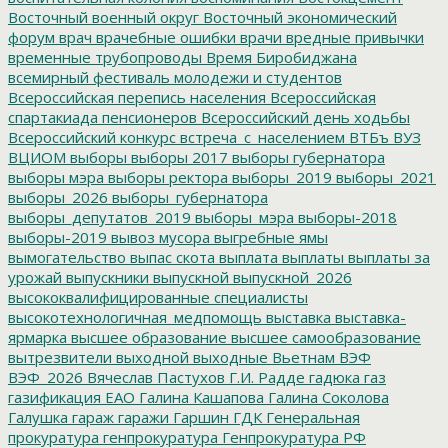
Восточный военный округ
Восточный экономический
форум
врач
врачебные ошибки
врачи
вредные привычки
временные трубопроводы
Время Биробиджана
всемирный фестиваль молодежи и студентов
Всероссийская перепись населения
Всероссийская
спартакиада пенсионеров
Всероссийский день ходьбы
Всероссийский конкурс
встреча_с_населением
ВТБъ
ВУЗ
ВЦИОМ
выборы
выборы 2017
выборы губернатора
выборы мэра
выборы ректора
выборы_2019
выборы_2021
выборы_2026
выборы_губернатора
выборы_депутатов_2019
выборы_мэра
выборы-2018
выборы-2019
вывоз мусора
выгребные ямы
вымогательство
выпас скота
выплата
выплаты
выплаты за
урожай
выпускники
выпускной
выпускной_2026
высококвалифицированные специалисты
высокотехнологичная_медпомощь
выставка
выставка-
ярмарка
высшее образование
высшее самообразование
вытрезвители
выходной
выходные
Вьетнам
ВЭФ
ВЭФ_2026
Вячеслав Пастухов
Г.И. Радде
гадюка
газ
газификация ЕАО
Галина Кашапова
Галина Соколова
Галушка
гараж
гаражи
Гаршин
ГДК
Генеральная
прокуратура
генпрокуратура
Генпрокуратура РФ