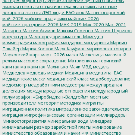
лотерея
лоукостер
лунное затмение
лучший спасатель
лыжная гонка
льготная ипотека
льготники
льготные
лекарства
льготы
ЛЭП
люди ЕАО
люк
Магнитогорск
май
май_2026
майские праздники
майские_2026
майские_праздники_2026
МАК-2019
Мак-2020
Мак-2021
Макаров
Максим Акимов
Максим Семенов
Максим Шупиков
макулатура
Мама-предприниматель
Мамедов
маммография
мамография
мандарин
мандарины
Марвин
Токайер
Мария Костюк
Марк Кауфман
маркировка товаров
Марковский
март
март_2026
маска
Масленица
масочный
режим
массовое сокращение
Матвиенко
материнский
капитал
маткапитал
Махинько
Маяк
МВД
медаль
Медведев
медведь
медики
Медицина
медицина_ЕАО
медицинские маски
медицинский класс
медоборудование
медосмотр
медработники
медсестры
международная
делегация
международные отношения
международный
полумарафон «Биробиджан-Валдгейм»
местные
производители
метеорит
методика
мигранты
миграционная политика
миграционное законодательство
миграция
микрофинансовые_организации
миллиардеры
Минвостокразвития
минеральная вода
Минздрав
минимальный размер заработной платы
минирование
министерство образования и науки РФ
Министерство