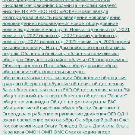
Николаевская районная больница
Николай Канделя
никотин
НК РФ
НКО
НКО «РОКР»
Новая звезда
Новгородская область
нововвведение
нововведение
нововведениея
нововведения
новое_оборудование
новые люди
новые маршруты
Новый год
новый год_2021
новый год_2022
новый год_2024
новый учебный год
новый_год_2024
новый_год_2025
новый_год_2026
нормы
питания
норовирус
Нотр-Дам
ноябрь
обзор событий за
неделю
Областная больница
областная поликлиника
облздрав
Облученский район
облучье
Облэнергоремонт
Облэнергоремонт Плюс
обман
оборудование
образ
образование
образовательные курсы
образовательные_организации
Обращение
обращения
граждан
обсерватор
обучение
общепит
общественная
баня
общественная палата ЕАО
Общественная палата РФ
общественный транспорт
общество
общество "Знание"
общество инвалидов
Общество фотоискусства ЕАО
объединение
объявления
обыск
обыски
Овчинников
Огородова
ограбление
ограничение движения
ОГЭ
ОДН
ожоги
озеленение
окно
октябрь
Октябрьский район
Олег
Костюк
олимпиада
Ольга Голодец
Ольга Данилина
Ольга
Казанская
ОМОН
ОМП
ОМС
Омск
онкодиспансер