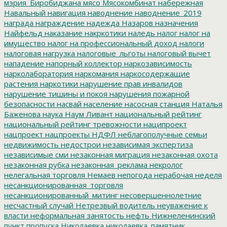
мэрия_Биробиджана
мясо
Мясокомбинат
набережная
Навальный
навигация
наводнение
наводнение_2019
награда
награждение
надежда
Назаров
назначения
Найфельд
наказание
накркотики
наледь
налог
налог на
имущество
налог на профессиональный доход
налоги
налоговая нагрузка
налоговые_льготы
налоговый вычет
нападение
напорный коллектор
наркозависимость
нарколаборатория
наркомания
наркосодержащие
растения
наркотики
нарушение прав инвалидов
нарушение тишины и покоя
нарушения пожарной
безопасности
насвай
население
насосная станция
Наталья
Баженова
наука
Наум Ливант
национальный рейтинг
национальный рейтинг тревожности
наципроект
нацпроект
нацпроекты
НДФЛ
неблагополучные семьи
недвижимость
недострои
независимая экспертиза
независимые сми
незаконная миграция
незаконная охота
незаконная рубка
незаконная_реклама
некролог
нелегальная торговля
Немаев
непогода
нерабочая неделя
несанкционированная_торговля
несанкционированный_митинг
несовершеннолетние
несчастный случай
Нетрезвый водитель
неуважение к
власти
неформальная занятость
нефть
Нижнеленинский
пункт пропуска
Николаевка
николаевка_памятник