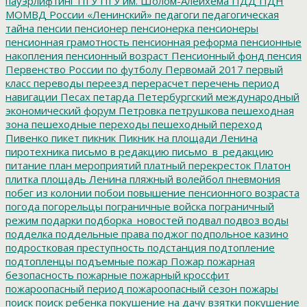
пауэрлифтинг
ПГУ
ПГУ им. Шолом-Алейхема
ПДД
ПДН
МОМВД России «Ленинский»
педагоги
педагогическая
тайна
пенсии
пенсионер
пенсионерка
пенсионеры
пенсионная грамотность
пенсионная реформа
пенсионные
накопления
пенсионный возраст
Пенсионный фонд
пенсия
Первенство России по футболу
Первомай 2017
первый
класс
переводы
переезд
перерасчет
перечень
период
навигации
Песах
петарда
Петербургский международный
экономический форум
Петровка
петрушкова
пешеходная
зона
пешеходные переходы
пешеходный переход
Пивенко
пикет
пикник
Пикник на площади Ленина
пиротехника
письмо в редакцию
письмо_в_редакцию
питание
план мероприятий
платный перекресток
Платон
плитка
площадь Ленина
пляжный волейбол
пневмония
побег из колонии
побои
повышение пенсионного возраста
погода
погорельцы
пограничные войска
пограничный
режим
подарки
подборка_новостей
подвал
подвоз воды
подделка
поддельные права
поджог
подпольное казино
подростковая преступность
подстанция
подтопление
подтопленцы
подъемные
пожар
Пожар
пожарная
безопасность
пожарные
пожарный кроссфит
пожароопасный период
пожароопасный сезон
пожары
поиск
поиск ребенка
покушение на дачу взятки
покушение