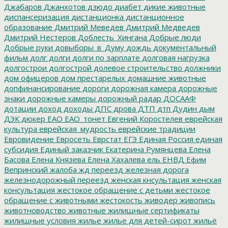
Джабаров
Джанхотов
дзюдо
диабет
дикие животные
диспансеризация
дистанционка
дистанционное
образование
Дмитрий Меведев
Дмитрий Медведев
Дмитрий Нестеров
Доблесть_Хингана
Добрые люди
Добрые руки
довыборы_в_Думу
дождь
документальный
фильм
долг
долги
долги по зарплате
долговая нагрузка
долгострои
долгострой
долевое строительство
должники
дом офицеров
дом престарелых
домашние животные
допфинансирование
дороги
дорожная камера
дорожные
знаки
дорожные камеры
дорожный радар
ДОСААФ
дотации
доход
доходы
ДПС
дрова
ДТП
дтп
Дудин
дым
ДЭК
дюкер
ЕАО
ЕАО_тонет
Евгений Коростелев
еврейская
культура
еврейская_мудрость
еврейские традиции
Евровидение
Евросеть
Еврстат
ЕГЭ
Единая Россия
единая
субсидия
Единый заказчик
Екатерина Румянцева
Елена
Басова
Елена Князева
Елена Хахалева
ель
ЕНВД
Ефим
Вепринский
жалоба
жд переезд
железная дорога
железнодорожный переезд
женская кнсультация
женская
консультация
жестокое обращение с детьми
жестокое
обращение с животными
жестокость
живодер
живопись
животноводство
животные
жилищные сертификаты
жилищные условия
жилье
жилье для детей-сирот
жильё