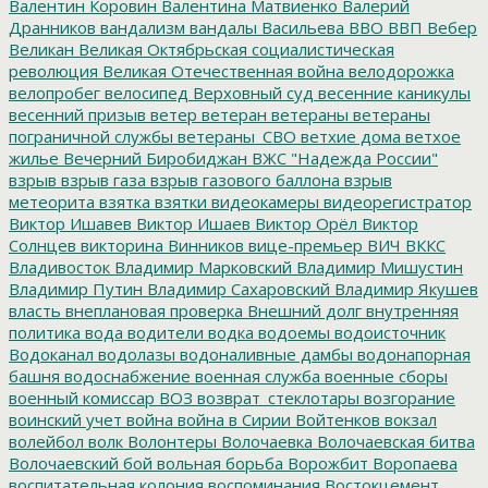
Валентин Коровин
Валентина Матвиенко
Валерий
Дранников
вандализм
вандалы
Васильева
ВВО
ВВП
Вебер
Великан
Великая Октябрьская социалистическая
революция
Великая Отечественная война
велодорожка
велопробег
велосипед
Верховный суд
весенние каникулы
весенний призыв
ветер
ветеран
ветераны
ветераны
пограничной службы
ветераны_СВО
ветхие дома
ветхое
жилье
Вечерний Биробиджан
ВЖС "Надежда России"
взрыв
взрыв газа
взрыв газового баллона
взрыв
метеорита
взятка
взятки
видеокамеры
видеорегистратор
Виктор Ишавев
Виктор Ишаев
Виктор Орёл
Виктор
Солнцев
викторина
Винников
вице-премьер
ВИЧ
ВККС
Владивосток
Владимир Марковский
Владимир Мишустин
Владимир Путин
Владимир Сахаровский
Владимир Якушев
власть
внеплановая проверка
Внешний долг
внутренняя
политика
вода
водители
водка
водоемы
водоисточник
Водоканал
водолазы
водоналивные дамбы
водонапорная
башня
водоснабжение
военная служба
военные сборы
военный комиссар
ВОЗ
возврат_стеклотары
возгорание
воинский учет
война
война в Сирии
Войтенков
вокзал
волейбол
волк
Волонтеры
Волочаевка
Волочаевская битва
Волочаевский бой
вольная борьба
Ворожбит
Воропаева
воспитательная колония
воспоминания
Востокцемент