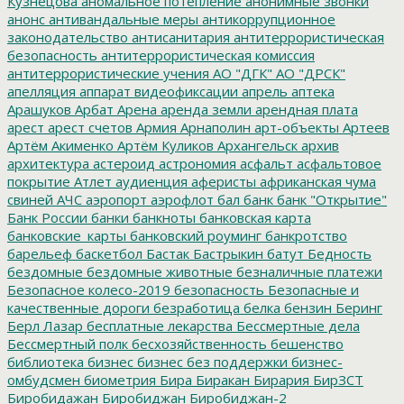
Кузнецова
аномальное потепление
анонимные звонки
анонс
антивандальные меры
антикоррупционное
законодательство
антисанитария
антитеррористическая
безопасность
антитеррористическая комиссия
антитеррористические учения
АО "ДГК"
АО "ДРСК"
апелляция
аппарат видеофиксации
апрель
аптека
Арашуков
Арбат
Арена
аренда земли
арендная плата
арест
арест счетов
Армия
Арнаполин
арт-объекты
Артеев
Артём Акименко
Артём Куликов
Архангельск
архив
архитектура
астероид
астрономия
асфальт
асфальтовое
покрытие
Атлет
аудиенция
аферисты
африканская чума
свиней
АЧС
аэропорт
аэрофлот
бал
банк
банк "Открытие"
Банк России
банки
банкноты
банковская карта
банковские_карты
банковский роуминг
банкротство
барельеф
баскетбол
Бастак
Бастрыкин
батут
Бедность
бездомные
бездомные животные
безналичные платежи
Безопасное колесо-2019
безопасность
Безопасные и
качественные дороги
безработица
белка
бензин
Беринг
Берл Лазар
бесплатные лекарства
Бессмертные дела
Бессмертный полк
бесхозяйственность
бешенство
библиотека
бизнес
бизнес без поддержки
бизнес-
омбудсмен
биометрия
Бира
Биракан
Бирария
БирЗСТ
Биробидажан
Биробиджан
Биробиджан-2