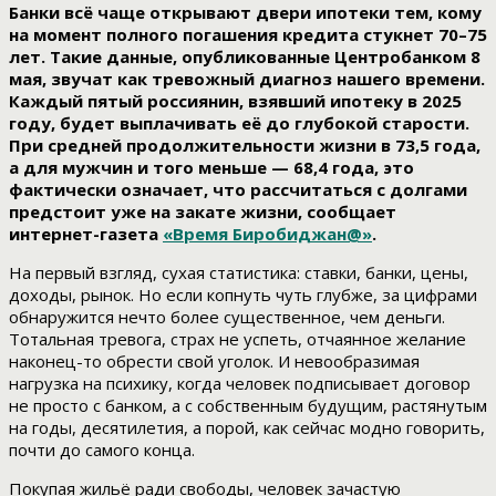
Банки всё чаще открывают двери ипотеки тем, кому
на момент полного погашения кредита стукнет 70–75
лет. Такие данные, опубликованные Центробанком 8
мая, звучат как тревожный диагноз нашего времени.
Каждый пятый россиянин, взявший ипотеку в 2025
году, будет выплачивать её до глубокой старости.
При средней продолжительности жизни в 73,5 года,
а для мужчин и того меньше — 68,4 года, это
фактически означает, что рассчитаться с долгами
предстоит уже на закате жизни, сообщает
интернет-газета
«Время Биробиджан@»
.
На первый взгляд, сухая статистика: ставки, банки, цены,
доходы, рынок. Но если копнуть чуть глубже, за цифрами
обнаружится нечто более существенное, чем деньги.
Тотальная тревога, страх не успеть, отчаянное желание
наконец-то обрести свой уголок. И невообразимая
нагрузка на психику, когда человек подписывает договор
не просто с банком, а с собственным будущим, растянутым
на годы, десятилетия, а порой, как сейчас модно говорить,
почти до самого конца.
Покупая жильё ради свободы, человек зачастую