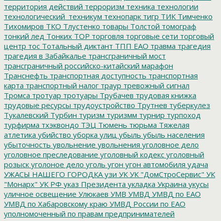
территория действий
терроризм
техника
технологии
технологический_техникум
технопарк
тигр
ТИК
Тимченко
Тихомиров
ТКО
Тлустенко
товары
Толстой
томограф
тонкий лед
Тонких
ТОР
торговля
торговые сети
торговый
центр
тос
Тотальный диктант
ТПП ЕАО
травма
трагедия
трагедия в Забайкалье
трансграничный мост
трансграничный российско-китайский марафон
Транснефть
транспортная доступность
транспортная
карта
транспортный налог
траур
тревожный сигнал
Тромса
тротуар
тротуары
Трубачев
трудовая книжка
трудовые ресурсы
трудоустройство
Трутнев
туберкулез
Тукалевский
Турбин
туризм
туризмм
турнир
турпоход
турфирма
тхэквондо
ТЭЦ
Тюмень
тюрьма
Тяжелая
атлетика
убийство
уборка улиц
убыль
убыль населения
убыточность
увольнение
увольнения
уголовное дело
уголовное преследование
уголовный кодекс
уголовный
розыск
уголоное дело
уголь
угон
угон автомобиля
удача
УЖАСЫ НАШЕГО ГОРОДКА
узи
УК
УК "ДомСтроСервис"
УК
"Монарх"
УК РФ
указ Президента
укладка
Украина
укусы
уличное освещение
Улюкаев
УМВ
УМВД
УМВД по ЕАО
УМВД по Хабаровскому краю
УМВД России по ЕАО
уполномоченный по правам предпринимателей