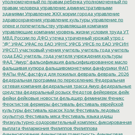
уполномоченный по правам ребенка
уполномоченный по
правам человека
управление административными
зданиями
Управление ЖКХ мэрии города
управление
здравоохранения
управление культуры
управление по
опеке и попечительству
управляющая компания
управляющие компании
уровень жизни
условия труда
УТ
МВД России по ДФО
утечка
утраченный урожай
утро с
"@"
УФАС
УФАС по ЕАО
УФНС
УФСБ
УФСБ по ЕАО
УФСИН
УФССП
участковый
учения
учитель
учитель года
учитель
года ЕАО
учитель_года
учителя
учреждения культуры
ФАД "Амур"
фальсификация
фальсифицированное масло
фальшивая купюра
фальшивомонетчики
фанфурики
ФАП
ФАПы
ФАС
фастфуд для пожилых
февраль
февраль_2026
федеральная программа по переселению
Федеральная
сетевая компания
федеральная трасса Амур
федеральные
средства
федеральный розыск
Федотов
фейерверк
фейк
фейки
фейковые новости
фельдшер
феминизм
Феникс
Феоктистов
фермеры
фестиваль
фестиваль еврейской
культуры
фестиваль красок Холи
Фестиваль ледовых
скульптур
Фестиваль мяса
Фестиваль языка идиш
Физкультурно-оздоровительный комплекс
фиксированная
выплата
Филармония
Филиппов
Филиппова
финансирование
финансовая грамотность
финансовая