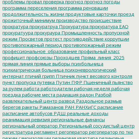
проблемы
провал
проверка
прогноз
прогноз погоды
программа переселения
программа реновации
продолжительность жизни
продуктовые карточки
проезд
прожиточный минимум
производство
происшествие
прократура
прокуратруа
Прокуратура
прокуратура ЕАО
прокуратуура
прокураура
Промышленность
пропускной
режим
Просветов
протест
противодействие коррупции
противопожарный период
противопожарный режим
профессиональное_образование
профильный класс
профицит
профсоюзы
Проходцев
Пряма_линия_2025
прямая линия
прямые выборы
психбольница
психиатрическая больница
психоневрологический
интернат
птичий грипп
Птичник
пункт весового контроля
пункт пропуска
путевка
Путин
ПФР
Пшеничный
пьянство
за рулем
работа
работодатели
рабочая неделя
рабочая
поездка
рабочие места
радиация
радон
Разбой
развлекательный центр
развод
Раздольное
размыв
берегов
ракеты
Рамазанов
РАН
РАНХиГС
расписание
расписание автобусов
РДШ
реальные доходы
реанимация
ревизия
региональные финансы
региональный оператор
Региональный сосудистый центр
регистратура
регламент
регоператор
регоператор по тко
режим самоизоляции
резиновая квартира
резиновые