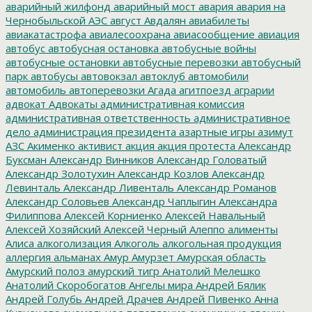
аварийный жилфонд
аварийный мост
авария
авария на
Чернобыльской АЭС
август
Авдалян
авиабилеты
авиакатастрофа
авиалесоохрана
авиасообщение
авиация
автобус
автобусная остановка
автобусные войны
автобусные остановки
автобусные перевозки
автобусный
парк
автобусы
автовокзал
автоклуб
автомобили
автомобиль
автоперевозки
Агада
агитпоезд
аграрии
адвокат
Адвокаты
административная комиссия
административная ответственность
административное
дело
администрация президента
азартные игры
азимут
АЗС
Акименко
активист
акция
акция протеста
Александр
Буксман
Александр Винников
Александр Головатый
Александр Золотухин
Александр Козлов
Александр
Левинталь
Александр Ливенталь
Александр Романов
Александр Соловьев
Александр Чаплыгин
Александра
Филиппова
Алексей Корниенко
Алексей Навальный
Алексей Хозяйский
Алексей Черный
Алеппо
алименты
Алиса
алкоголизация
Алкоголь
алкогольная продукция
аллергия
альманах
Амур
Амурзет
Амурская область
Амурский полоз
амурский тигр
Анатолий Мелешко
Анатолий Скоробогатов
Ангелы мира
Андрей Бялик
Андрей Голубь
Андрей Драчев
Андрей Пивенко
Анна