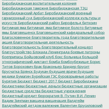
Биробиджанская воспитательная колония
Биробиджанская таможня
Биробиджанская ТЭЦ
Биробиджанский Арбат
Биробиджанский военный
гарнизонный суд
Биробиджанский колледж культуры и
искусств
Биробиджанский район
Бирофельд
биткоин
битумная яма
битумная_яма
битумное болото
битумные
ямы
Благовещенск
Благовещенский кафедральный собор
Благословенное
благотворитель года
благотворительная
акция
благотворительная деятельность
благотворительность
благотворительный концерт
благоустройство
Блокада Ленинграда
боевые патроны
боеприпасы
Бойцовский клуб
бокс
больница
большой
этнографический диктант
бомба
бомбоубежище
Борис
Титов
Борохович
брак
браконьер
Бридер
брусит
брусчатка
Брянск
Будукан
будущие врачи
будущие
медики
Бумагин
Бурейская ГЭС
буровзрывные работы
Бурятия
Бюджет
бюджет 2017
бюджет Биробиджана
бюджетники
бюджетные деньги
бюджетные организации
бюджетные средства
бюджетные учреждения
бюджетный кредит
бюрократия
В. Путин
В.И. Ленин
Вадим Зингман
вакцина
вакцинация
Валдгейм
Валдгеймский детдом
валежник
Валентин Брусиловский