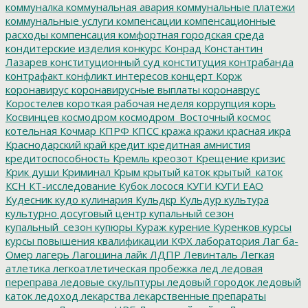
коммуналка
коммунальная авария
коммунальные платежи
коммунальные услуги
компенсации
компенсационные
расходы
компенсация
комфортная городская среда
кондитерские изделия
конкурс
Конрад
Константин
Лазарев
конституционный суд
конституция
контрабанда
контрафакт
конфликт интересов
концерт
Корж
коронавирус
коронавирусные выплаты
коронаврус
Коростелев
короткая рабочая неделя
коррупция
корь
Косвинцев
космодром
космодром_Восточный
космос
котельная
Кочмар
КПРФ
КПСС
кража
кражи
красная икра
Краснодарский край
кредит
кредитная амнистия
кредитоспособность
Кремль
креозот
Крещение
кризис
Крик души
Криминал
Крым
крытый каток
крытый_каток
КСН
КТ-исследование
Кубок лосося
КУГИ
КУГИ ЕАО
Кудесник
кудо
кулинария
Кульдкр
Кульдур
культура
культурно досуговый центр
купальный сезон
купальный_сезон
купюры
Кураж
курение
Куренков
курсы
курсы повышения квалификации
КФХ
лаборатория
Лаг ба-
Омер
лагерь
Лагошина
лайк
ЛДПР
Левинталь
Легкая
атлетика
легкоатлетическая пробежка
лед
ледовая
переправа
ледовые скульптуры
ледовый городок
ледовый
каток
ледоход
лекарства
лекарственные препараты