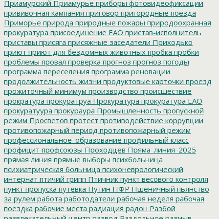
Приамурский
Приамурье
приборы фотовидеофиксации
прививочная кампания
приговор
пригородные поезда
Приморье
природа
природные пожары
природоохранная
прокуратура
присоединение ЕАО
пристав-исполнитель
приставы
присяга
присяжные заседатели
Приходько
приют
приют для бездомных животных
пробка
пробки
проблемы
провал
проверка
прогноз
прогноз погоды
программа переселения
программа реновации
продолжительность жизни
продуктовые карточки
проезд
прожиточный минимум
производство
происшествие
прократура
прокуратруа
Прокуратура
прокуратура ЕАО
прокуратуура
прокураура
Промышленность
пропускной
режим
Просветов
протест
противодействие коррупции
противопожарный период
противопожарный режим
профессиональное_образование
профильный класс
профицит
профсоюзы
Проходцев
Пряма_линия_2025
прямая линия
прямые выборы
психбольница
психиатрическая больница
психоневрологический
интернат
птичий грипп
Птичник
пункт весового контроля
пункт пропуска
путевка
Путин
ПФР
Пшеничный
пьянство
за рулем
работа
работодатели
рабочая неделя
рабочая
поездка
рабочие места
радиация
радон
Разбой
развлекательный центр
развод
Раздольное
размыв