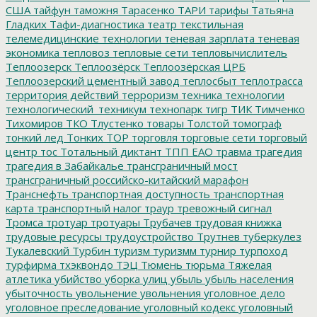
США
тайфун
таможня
Тарасенко
ТАРИ
тарифы
Татьяна
Гладких
Тафи-диагностика
театр
текстильная
телемедицинские технологии
теневая зарплата
теневая
экономика
тепловоз
тепловые сети
тепловычислитель
Теплоозерск
Теплоозёрск
Теплоозёрская ЦРБ
Теплоозерский цементный завод
теплосбыт
теплотрасса
территория действий
терроризм
техника
технологии
технологический_техникум
технопарк
тигр
ТИК
Тимченко
Тихомиров
ТКО
Тлустенко
товары
Толстой
томограф
тонкий лед
Тонких
ТОР
торговля
торговые сети
торговый
центр
тос
Тотальный диктант
ТПП ЕАО
травма
трагедия
трагедия в Забайкалье
трансграничный мост
трансграничный российско-китайский марафон
Транснефть
транспортная доступность
транспортная
карта
транспортный налог
траур
тревожный сигнал
Тромса
тротуар
тротуары
Трубачев
трудовая книжка
трудовые ресурсы
трудоустройство
Трутнев
туберкулез
Тукалевский
Турбин
туризм
туризмм
турнир
турпоход
турфирма
тхэквондо
ТЭЦ
Тюмень
тюрьма
Тяжелая
атлетика
убийство
уборка улиц
убыль
убыль населения
убыточность
увольнение
увольнения
уголовное дело
уголовное преследование
уголовный кодекс
уголовный