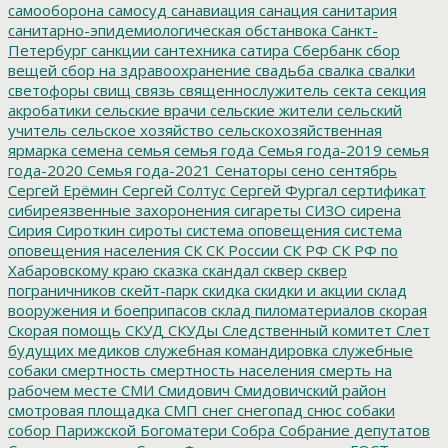
самооборона
самосуд
санавиация
санация
санитария
санитарно-эпидемиологическая обстанвока
Санкт-
Петербург
санкции
сантехника
сатира
Сбербанк
сбор
вещей
сбор на здравоохранение
свадьба
свалка
свалки
светофоры
свищ
связь
священнослужитель
секта
секция
акробатики
сельские врачи
сельские жители
сельский
учитель
сельское хозяйство
сельскохозяйственная
ярмарка
семена
семья
семья года
Семья года-2019
семья
года-2020
Семья года-2021
Сенаторы
сено
сентябрь
Сергей Ерёмин
Сергей Солтус
Сергей Фургал
сертификат
сибиреязвенные захоронения
сигареты
СИЗО
сирена
Сирия
Сироткин
сироты
система оповещения
система
оповещения населения
СК
СК России
СК РФ
СК РФ по
Хабаровскому краю
сказка
скандал
сквер
сквер
пограничников
скейт-парк
скидка
скидки и акции
склад
вооружения и боеприпасов
склад пиломатериалов
скорая
Скорая помощь
СКУД
СКУДы
Следственный комитет
Слет
будущих медиков
служебная командировка
служебные
собаки
смертность
смертность населения
смерть на
рабочем месте
СМИ
Смидович
Смидовичский район
смотровая площадка
СМП
снег
снегопад
снюс
собаки
собор Парижской Богоматери
Собра
Собрание депутатов