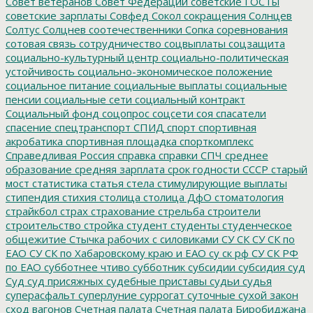
Совет ветеранов
Совет Федерации
советские ГОСТы
советские зарплаты
Совфед
Сокол
сокращения
Солнцев
Солтус
Солцнев
соотечественники
Сопка
соревнования
сотовая связь
сотрудничество
соцвыплаты
соцзащита
социально-культурный центр
социально-политическая
устойчивость
социально-экономическое положение
социальное питание
социальные выплаты
социальные
пенсии
социальные сети
социальный контракт
Социальный фонд
соцопрос
соцсети
соя
спасатели
спасение
спецтранспорт
СПИД
спорт
спортивная
акробатика
спортивная площадка
спорткомплекс
Справедливая Россия
справка
справки
СПЧ
среднее
образование
средняя зарплата
срок годности
СССР
старый
мост
статистика
статья
стела
стимулирующие выплаты
стипендия
стихия
столица
столица ДфО
стоматология
страйкбол
страх
страхование
стрельба
строители
строительство
стройка
студент
студенты
студенческое
общежитие
Стычка рабочих с силовиками
СУ СК
СУ СК по
ЕАО
СУ СК по Хабаровскому краю и ЕАО
су ск рф
СУ СК РФ
по ЕАО
субботнее чтиво
субботник
субсидии
субсидия
суд
Суд
суд присяжных
судебные приставы
судьи
судья
суперасфальт
суперлуние
суррогат
суточные
сухой закон
сход вагонов
Счетная палата
Счетная палата Биробиджана