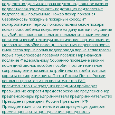
подделка
поддельные права
поджог
подпольное казино
подростковая преступность
подстанция
подтопление
подтопленцы
подъемные
Пожар
пожар
пожарная
безопасность
пожарные
пожарный кроссфит
пожароопасный период
пожароопасный сезон
пожары
поиск
поиск ребенка
покушение на дачу взятки
покушение
на убийство
полезное
полигон
поликлиника
полиомиелит
политехнический техникум
политические партии
полиция
Половинко
помойки
помощь
Понтонная переправа
порча
имущества
порыв
порыв водопровода
порыв теплотрассы
порыв трубопровода
посевная
поселок Партизанский
послание Федеральному Собранию
последние звонки
последний звонок
пособие
пособия
постинтернатное
сопровождение
посылка
потребители
потребительская
корзина
похищение
почта
Почта России
Почта_России
пошлины
правительство
правительство ЕАО
правительство РФ
праздник
праздники
праймериз
превышение скорости
предостережение
предпенсионер
предпенсионеры
предприниматели
предпринимательство
Президент
президент России
Президент РФ
Президентские спортивные игры
презумпция доверия
премия
препараты
преступление
преступность