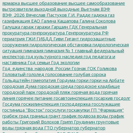
ярмарка
высшее образование
высшее самообразование
вытрезвители
выходной
выходные
Вьетнам
ВЭФ
ВЭФ_2026
Вячеслав Пастухов
Г.И. Радде
гадюка
газ
газификация ЕАО
Галина Кашапова
Галина Соколова
Галушка
гараж
гаражи
Гаршин
ГДК
Генеральная
прокуратура
генпрокуратура
Генпрокуратура РФ
гериатрия
ГЖИ
ГИБДД
Гиви
Гигант
гидрозащитные
сооружения
гидрологическая обстановка
гидрологическая
ситуация
гимназия
гимназия № 1
главный федеральный
инспектор
год культурного наследия
год педагога и
наставника
Год семьи
Год экологии
Год_единства_народов_России
Гознак
ГОК
Голикова
Головатый
гололед
голосование
голубая сорока
Гольдштейн
гомеопатия
Гордума
горки
горки на Арбате
городская Дума
городская среда
городское кладбище
городской парк
городской пляж
горячая вода
горячая
линия
горячее питание
госавтоинспекция
госархив
госдолг
Госдума
госжилинспекция
господдержка
госслужащие
гостиница "Восток"
госуслуги
госхакупки
ГП "Фармация"
грабеж
град
граница
грант
график подвоза воды
график
работы
Григорий Волохов
Грипп
Грудинин
грунтовые
воды
грязная вода
ГТО
губернатор
губернатор