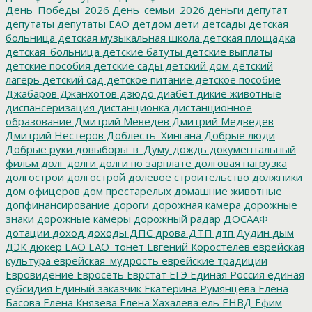
День_Победы_2026
День_семьи_2026
деньги
депутат
депутаты
депутаты ЕАО
детдом
дети
детсады
детская
больница
детская музыкальная школа
детская площадка
детская_больница
детские батуты
детские выплаты
детские пособия
детские сады
детский дом
детский
лагерь
детский сад
детское питание
детское пособие
Джабаров
Джанхотов
дзюдо
диабет
дикие животные
диспансеризация
дистанционка
дистанционное
образование
Дмитрий Меведев
Дмитрий Медведев
Дмитрий Нестеров
Доблесть_Хингана
Добрые люди
Добрые руки
довыборы_в_Думу
дождь
документальный
фильм
долг
долги
долги по зарплате
долговая нагрузка
долгострои
долгострой
долевое строительство
должники
дом офицеров
дом престарелых
домашние животные
допфинансирование
дороги
дорожная камера
дорожные
знаки
дорожные камеры
дорожный радар
ДОСААФ
дотации
доход
доходы
ДПС
дрова
ДТП
дтп
Дудин
дым
ДЭК
дюкер
ЕАО
ЕАО_тонет
Евгений Коростелев
еврейская
культура
еврейская_мудрость
еврейские традиции
Евровидение
Евросеть
Еврстат
ЕГЭ
Единая Россия
единая
субсидия
Единый заказчик
Екатерина Румянцева
Елена
Басова
Елена Князева
Елена Хахалева
ель
ЕНВД
Ефим