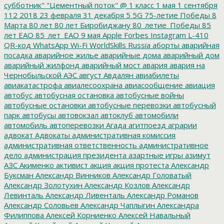
субботник"
"Цементный поток"
@
1 класс
1 мая
1 сентября
112
2018
23 февраля
31 декабря
5
5G
75-летие Победы
8
Марта
80 лет
80 лет Биробиджану
80_летие_Победы
85
лет ЕАО
85_лет_ЕАО
9 мая
Apple
Forbes
Instagram
L-410
QR-код
WhatsApp
Wi-Fi
WorldSkills Russia
аборты
аварийная
посадка
аварийное жилье
аварийные дома
аварийный дом
аварийный жилфонд
аварийный мост
авария
авария на
Чернобыльской АЭС
август
Авдалян
авиабилеты
авиакатастрофа
авиалесоохрана
авиасообщение
авиация
автобус
автобусная остановка
автобусные войны
автобусные остановки
автобусные перевозки
автобусный
парк
автобусы
автовокзал
автоклуб
автомобили
автомобиль
автоперевозки
Агада
агитпоезд
аграрии
адвокат
Адвокаты
административная комиссия
административная ответственность
административное
дело
администрация президента
азартные игры
азимут
АЗС
Акименко
активист
акция
акция протеста
Александр
Буксман
Александр Винников
Александр Головатый
Александр Золотухин
Александр Козлов
Александр
Левинталь
Александр Ливенталь
Александр Романов
Александр Соловьев
Александр Чаплыгин
Александра
Филиппова
Алексей Корниенко
Алексей Навальный