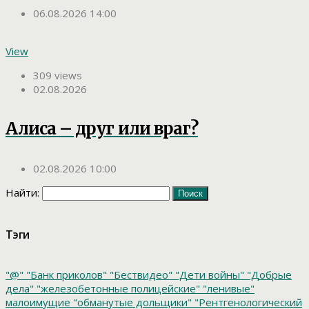
06.08.2026 14:00
View
309 views
02.08.2026
Алиса – друг или враг?
02.08.2026 10:00
Найти:
Тэги
"@"
"Банк приколов"
"Бествидео"
"Дети войны"
"Добрые
дела"
"железобетонные полицейские"
"ленивые"
малоимущие
"обманутые дольщики"
"Рентгенологический