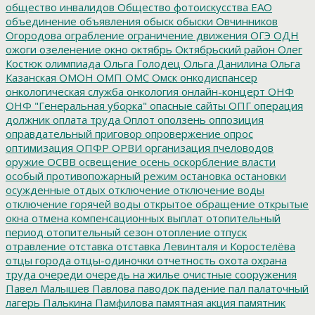
общество инвалидов
Общество фотоискусства ЕАО
объединение
объявления
обыск
обыски
Овчинников
Огородова
ограбление
ограничение движения
ОГЭ
ОДН
ожоги
озеленение
окно
октябрь
Октябрьский район
Олег
Костюк
олимпиада
Ольга Голодец
Ольга Данилина
Ольга
Казанская
ОМОН
ОМП
ОМС
Омск
онкодиспансер
онкологическая служба
онкология
онлайн-концерт
ОНФ
ОНФ "Генеральная уборка"
опасные сайты
ОПГ
операция
должник
оплата труда
Оплот
оползень
оппозиция
оправдательный приговор
опровержение
опрос
оптимизация
ОПФР
ОРВИ
организация пчеловодов
оружие
ОСВВ
освещение
осень
оскорбление власти
особый противопожарный режим
остановка
остановки
осужденные
отдых
отключение
отключение воды
отключение горячей воды
открытое обращение
открытые
окна
отмена компенсационных выплат
отопительный
период
отопительный сезон
отопление
отпуск
отравление
отставка
отставка Левинталя и Коростелёва
отцы города
отцы-одиночки
отчетность
охота
охрана
труда
очереди
очередь на жилье
очистные сооружения
Павел Малышев
Павлова
паводок
падение
пал
палаточный
лагерь
Палькина
Памфилова
памятная акция
памятник