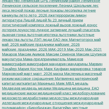
лекарство
Ленинская ЦРБ
Ленинский район
Ленинское
Ленинское сельское поселение
Леонид Школьник
лес
леса
лесной пожар
лесные пожары
лесопилка
летние
каникулы
лето
лето_2026
лжетерроризм
лимон
литература
Лицей
лицей № 23
личный прием
логистический комплеск
ложный вызов
ложный донос
лотерея
лоукостер
лунное затмение
лучший спасатель
лыжная гонка
льготная ипотека
льготники
льготные
лекарства
льготы
ЛЭП
люди ЕАО
люк
Магнитогорск
май
май_2026
майские праздники
майские_2026
майские_праздники_2026
МАК-2019
Мак-2020
Мак-2021
Макаров
Максим Акимов
Максим Семенов
Максим Шупиков
макулатура
Мама-предприниматель
Мамедов
маммография
мамография
мандарин
мандарины
Марвин
Токайер
Мария Костюк
Марк Кауфман
маркировка товаров
Марковский
март
март_2026
маска
Масленица
масочный
режим
массовое сокращение
Матвиенко
материнский
капитал
маткапитал
Махинько
Маяк
МВД
медаль
Медведев
медведь
медики
Медицина
медицина_ЕАО
медицинские маски
медицинский класс
медоборудование
медосмотр
медработники
медсестры
международная
делегация
международные отношения
международный
полумарафон «Биробиджан-Валдгейм»
местные