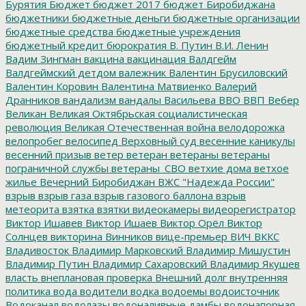
Бурятия
Бюджет
бюджет 2017
бюджет Биробиджана
бюджетники
бюджетные деньги
бюджетные организации
бюджетные средства
бюджетные учреждения
бюджетный кредит
бюрократия
В. Путин
В.И. Ленин
Вадим Зингман
вакцина
вакцинация
Валдгейм
Валдгеймский детдом
валежник
Валентин Брусиловский
Валентин Коровин
Валентина Матвиенко
Валерий
Дранников
вандализм
вандалы
Васильева
ВВО
ВВП
Вебер
Великан
Великая Октябрьская социалистическая
революция
Великая Отечественная война
велодорожка
велопробег
велосипед
Верховный суд
весенние каникулы
весенний призыв
ветер
ветеран
ветераны
ветераны
пограничной службы
ветераны_СВО
ветхие дома
ветхое
жилье
Вечерний Биробиджан
ВЖС "Надежда России"
взрыв
взрыв газа
взрыв газового баллона
взрыв
метеорита
взятка
взятки
видеокамеры
видеорегистратор
Виктор Ишавев
Виктор Ишаев
Виктор Орёл
Виктор
Солнцев
викторина
Винников
вице-премьер
ВИЧ
ВККС
Владивосток
Владимир Марковский
Владимир Мишустин
Владимир Путин
Владимир Сахаровский
Владимир Якушев
власть
внеплановая проверка
Внешний долг
внутренняя
политика
вода
водители
водка
водоемы
водоисточник
Водоканал
водолазы
водоналивные дамбы
водонапорная