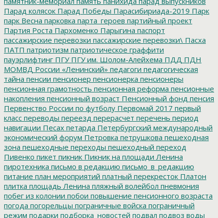
памятник-мемориал
память
панихида
парад выпускников
Парад колясок
Парад Победы
Парасибириада-2019
Парк
парк Весна
парковка
парта_героев
партийный проект
Партия Роста
Пархоменко
Парыгина
паспорт
пассажирские перевозки
пассажирские перевозки\
Пасха
ПАТП
патриотизм
патриотическое граффити
пауэрлифтинг
ПГУ
ПГУ им. Шолом-Алейхема
ПДД
ПДН
МОМВД России «Ленинский»
педагоги
педагогическая
тайна
пенсии
пенсионер
пенсионерка
пенсионеры
пенсионная грамотность
пенсионная реформа
пенсионные
накопления
пенсионный возраст
Пенсионный фонд
пенсия
Первенство России по футболу
Первомай 2017
первый
класс
переводы
переезд
перерасчет
перечень
период
навигации
Песах
петарда
Петербургский международный
экономический форум
Петровка
петрушкова
пешеходная
зона
пешеходные переходы
пешеходный переход
Пивенко
пикет
пикник
Пикник на площади Ленина
пиротехника
письмо в редакцию
письмо_в_редакцию
питание
план мероприятий
платный перекресток
Платон
плитка
площадь Ленина
пляжный волейбол
пневмония
побег из колонии
побои
повышение пенсионного возраста
погода
погорельцы
пограничные войска
пограничный
режим
подарки
подборка_новостей
подвал
подвоз воды