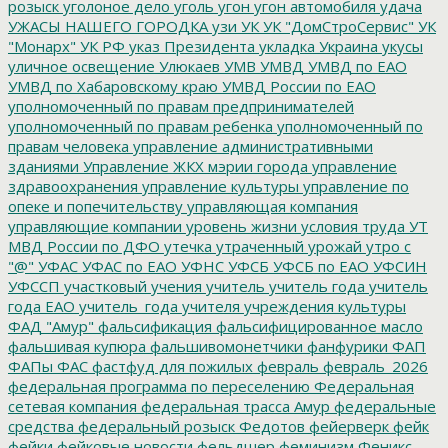
розыск
уголоное дело
уголь
угон
угон автомобиля
удача
УЖАСЫ НАШЕГО ГОРОДКА
узи
УК
УК "ДомСтроСервис"
УК
"Монарх"
УК РФ
указ Президента
укладка
Украина
укусы
уличное освещение
Улюкаев
УМВ
УМВД
УМВД по ЕАО
УМВД по Хабаровскому краю
УМВД России по ЕАО
уполномоченный по правам предпринимателей
уполномоченный по правам ребенка
уполномоченный по
правам человека
управление административными
зданиями
Управление ЖКХ мэрии города
управление
здравоохранения
управление культуры
управление по
опеке и попечительству
управляющая компания
управляющие компании
уровень жизни
условия труда
УТ
МВД России по ДФО
утечка
утраченный урожай
утро с
"@"
УФАС
УФАС по ЕАО
УФНС
УФСБ
УФСБ по ЕАО
УФСИН
УФССП
участковый
учения
учитель
учитель года
учитель
года ЕАО
учитель_года
учителя
учреждения культуры
ФАД "Амур"
фальсификация
фальсифицированное масло
фальшивая купюра
фальшивомонетчики
фанфурики
ФАП
ФАПы
ФАС
фастфуд для пожилых
февраль
февраль_2026
федеральная программа по переселению
Федеральная
сетевая компания
федеральная трасса Амур
федеральные
средства
федеральный розыск
Федотов
фейерверк
фейк
фейки
фейковые новости
фельдшер
феминизм
Феникс