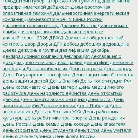
Гольдштейн
губернатор ЕАО
ГУК
Гулягин
Д
давление на
предпринимателей
дайджест
Дальневосточная
оперативная таможня
Дальневосточная энергетическая
компания
Дальневосточное ГУ Банка России
дальневосточный гектар
Дальний Восток
Дальсельмаш
дамба
дачное расписание
дачные перевозки
дачный_сезон_2026
ДВЖД
Движение общественный
контроль
двор
Дворы
ДГК
дебош
дебошир
дедовщина
Деева
дежурные группы
дезинфекция
декабрь
декларационная компания
декларация
декларация о
доходах
дело Ельчина
демография
демогрфия
денежные
переводы
День влюбленных
День географа
День города
День Государственного флага
День защитника Отечества
день защиты детей
День Знаний
День Конституции РФ
День космонавтики
День матери
День медицинского
работника
День народного единства
день открытых
дверей
День памяти воина-интернационалиста
День
памяти и скорби
День пионерии
День Победы
День
пограничника
День работника ЖКХ
День работника
культуры
день работника транспорта
День рождения
День России
День семьи
День соседа
День спасателя
день строителя
День студента
день тигра
день учителя
день физкультурника
День флага России