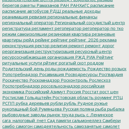
берегов
ракеты
Рамазанов
РАН
РАНХиГС
расписание
расписание автобусов
РДШ
реальные доходы
реанимация
ревизия
региональные финансы
региональный оператор
Региональный сосудистый центр
регистратура
регламент
регоператор
регоператор по тко
режим самоизоляции
резиновая квартира
резиновые
квартиры
рейд
рейинг
рейтинг
рейтинг_2026
реклама
реконструкция
ректор
религия
ремонт
ремонт дорог
реорганизация
реструктуризация
ресурсный центр
ресурсоснабжающая организация
РЖД
РИА Рейтинг
ритуальные услуги
рйтинг
рогатый скот
роддом
Родительский день
роды
рождаемость
Рождество
розыск
Ропотребнадзор
Росавиация
Росводресурсы
Росгвардия
Роскачество
Роскомнадзор
Росконтроль
Рослесхоз
Роспотребнадзор
россельхознадзор
российская
экономика
Российский Азимут
Россия
Росстат
рост цен
Ростислав Гольдштейн
Ростовская область
роуминг
РПЦ
РСПП
рубка деревьев
рубли
рубль
Рудное
ружье
рукопашный бой
Румянцева
Русская поляна
рыба
рыбалка
рыбоводные заводы
рынок труда
рысь
с. Ленинское
сага_налоговый_гнет
Сад памяти
сальмонеллез
Самбери
самбо
самогон
самодеятельность
самозанятые
самолет