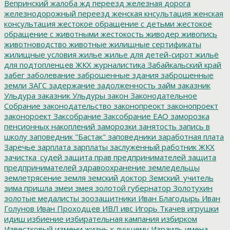
Вепринский
жалоба
жд переезд
железная дорога
железнодорожный переезд
женская кнсультация
женская
консультация
жестокое обращение с детьми
жестокое
обращение с животными
жестокость
живодер
живопись
животноводство
животные
жилищные сертификаты
жилищные условия
жилье
жилье для детей-сирот
жильё
для подтопленцев
ЖКХ
журналистика
Забайкальский край
забег
заболевание
заброшенные здания
заброшенные
земли
ЗАГС
задержание
задолженность
займ
заказник
Ульдура
заказник Ульдуры
закон
Законодательное
Собрание
законодательство
законопреокт
законопроект
законороект
Заксобрание
Заксобрание ЕАО
заморозка
пенсионных накоплений
заморозки
занятость
запись в
школу
заповедник "Бастак"
заповедники
заработная плата
Заречье
зарплата
зарплаты
заслуженный работник ЖКХ
зачистка_судей
защита прав предпринимателей
защита
предпринимателей
здравоохранение
земледельцы
землетрясение
земля
земский доктор
Земский_учитель
зима пришла
змеи
змея
золотой губернатор
Золотухин
золотые медалисты
зоозащитники
Иван Благодырь
Иван
Голунов
Иван Проходцев
ИВЛ
ивс
Игорь Ткачев
игрушки
идиш
избиение
избирательная кампания
избирком
Известковый
измени жизнь к лучшему
Израиль
имена