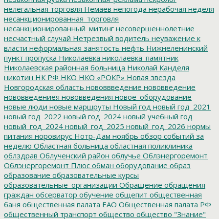
нелегальная торговля
Немаев
непогода
нерабочая неделя
несанкционированная_торговля
несанкционированный_митинг
несовершеннолетние
несчастный случай
Нетрезвый водитель
неуважение к
власти
неформальная занятость
нефть
Нижнеленинский
пункт пропуска
Николаевка
николаевка_памятник
Николаевская районная больница
Николай Канделя
никотин
НК РФ
НКО
НКО «РОКР»
Новая звезда
Новгородская область
нововвведение
нововведение
нововведениея
нововведения
новое_оборудование
новые люди
новые маршруты
Новый год
новый год_2021
новый год_2022
новый год_2024
новый учебный год
новый_год_2024
новый_год_2025
новый_год_2026
нормы
питания
норовирус
Нотр-Дам
ноябрь
обзор событий за
неделю
Областная больница
областная поликлиника
облздрав
Облученский район
облучье
Облэнергоремонт
Облэнергоремонт Плюс
обман
оборудование
образ
образование
образовательные курсы
образовательные_организации
Обращение
обращения
граждан
обсерватор
обучение
общепит
общественная
баня
общественная палата ЕАО
Общественная палата РФ
общественный транспорт
общество
общество "Знание"