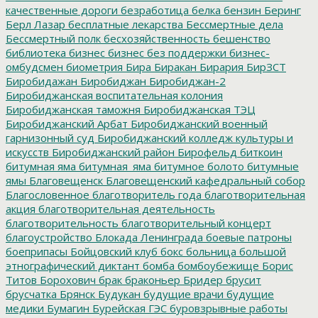
качественные дороги
безработица
белка
бензин
Беринг
Берл Лазар
бесплатные лекарства
Бессмертные дела
Бессмертный полк
бесхозяйственность
бешенство
библиотека
бизнес
бизнес без поддержки
бизнес-
омбудсмен
биометрия
Бира
Биракан
Бирария
БирЗСТ
Биробидажан
Биробиджан
Биробиджан-2
Биробиджанская воспитательная колония
Биробиджанская таможня
Биробиджанская ТЭЦ
Биробиджанский Арбат
Биробиджанский военный
гарнизонный суд
Биробиджанский колледж культуры и
искусств
Биробиджанский район
Бирофельд
биткоин
битумная яма
битумная_яма
битумное болото
битумные
ямы
Благовещенск
Благовещенский кафедральный собор
Благословенное
благотворитель года
благотворительная
акция
благотворительная деятельность
благотворительность
благотворительный концерт
благоустройство
Блокада Ленинграда
боевые патроны
боеприпасы
Бойцовский клуб
бокс
больница
большой
этнографический диктант
бомба
бомбоубежище
Борис
Титов
Борохович
брак
браконьер
Бридер
брусит
брусчатка
Брянск
Будукан
будущие врачи
будущие
медики
Бумагин
Бурейская ГЭС
буровзрывные работы