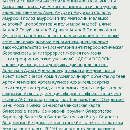
Алексей Хозяйский
Алексей Черный
Алеппо
алименты
Алиса
алкоголизация
Алкоголь
алкогольная продукция
аллергия
альманах
Амур
Амурзет
Амурская область
Амурский полоз
амурский тигр
Анатолий Мелешко
Анатолий Скоробогатов
Ангелы мира
Андрей Бялик
Андрей Голубь
Андрей Драчев
Андрей Пивенко
Анна
Кузнецова
аномальное потепление
анонимные звонки
анонс
антивандальные меры
антикоррупционное
законодательство
антисанитария
антитеррористическая
безопасность
антитеррористическая комиссия
антитеррористические учения
АО "ДГК"
АО "ДРСК"
апелляция
аппарат видеофиксации
апрель
аптека
Арашуков
Арбат
Арена
аренда земли
арендная плата
арест
арест счетов
Армия
Арнаполин
арт-объекты
Артеев
Артём Акименко
Артём Куликов
Архангельск
архив
архитектура
астероид
астрономия
асфальт
асфальтовое
покрытие
Атлет
аудиенция
аферисты
африканская чума
свиней
АЧС
аэропорт
аэрофлот
бал
банк
банк "Открытие"
Банк России
банки
банкноты
банковская карта
банковские_карты
банковский роуминг
банкротство
барельеф
баскетбол
Бастак
Бастрыкин
батут
Бедность
бездомные
бездомные животные
безналичные платежи
Безопасное колесо-2019
безопасность
Безопасные и