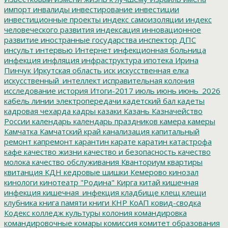
импорт
инвалиды
инвестирование
инвестиции
инвестиционные проекты
индекс самоизоляции
индекс
человеческого развития
индексация
инновационное
развитие
иностранные государства
инспектор ДПС
инсульт
интервью
Интернет
инфекционная больница
инфекция
инфляция
инфраструктура
ипотека
Ирина
Пинчук
Иркутская область
иск
искусственная елка
искусственный_интеллект
исправительная колония
исследование
история
Итоги-2017
июль
июнь
июнь_2026
кабель линии электропередачи
кадетский бал
кадеты
кадровая чехарда
кадры
казаки
Казань
Казначейство
России
календарь
календарь праздников
камера
камеры
Камчатка
Камчатский край
канализация
капитальный
ремонт
капремонт
карантин
карате
каратин
катастрофа
кафе
качество жизни
качество и безопасность
качество
молока
качество обслуживания
Кванториум
квартиры
квитанция
КДН
кедровые шишки
Кемерово
кинозал
кинологи
кинотеатр "Родина"
Кирга
китай
кишечная
инфекция
кишечная_инфекция
кладбище
клещ
клещи
клубника
книга памяти
книги
КНР
КоАП
ковид-сводка
Кодекс
колледж культуры
колония
командировка
командировочные
комары
комиссия
комитет образования