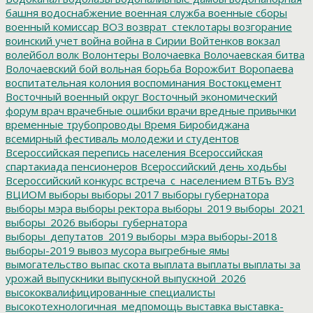
башня
водоснабжение
военная служба
военные сборы
военный комиссар
ВОЗ
возврат_стеклотары
возгорание
воинский учет
война
война в Сирии
Войтенков
вокзал
волейбол
волк
Волонтеры
Волочаевка
Волочаевская битва
Волочаевский бой
вольная борьба
Ворожбит
Воропаева
воспитательная колония
воспоминания
Востокцемент
Восточный военный округ
Восточный экономический
форум
врач
врачебные ошибки
врачи
вредные привычки
временные трубопроводы
Время Биробиджана
всемирный фестиваль молодежи и студентов
Всероссийская перепись населения
Всероссийская
спартакиада пенсионеров
Всероссийский день ходьбы
Всероссийский конкурс
встреча_с_населением
ВТБъ
ВУЗ
ВЦИОМ
выборы
выборы 2017
выборы губернатора
выборы мэра
выборы ректора
выборы_2019
выборы_2021
выборы_2026
выборы_губернатора
выборы_депутатов_2019
выборы_мэра
выборы-2018
выборы-2019
вывоз мусора
выгребные ямы
вымогательство
выпас скота
выплата
выплаты
выплаты за
урожай
выпускники
выпускной
выпускной_2026
высококвалифицированные специалисты
высокотехнологичная_медпомощь
выставка
выставка-