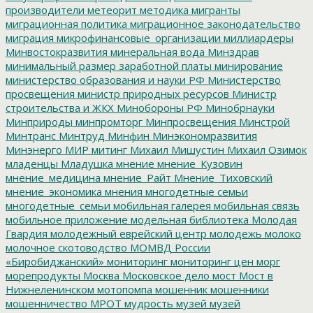
производители
метеорит
методика
мигранты
миграционная политика
миграционное законодательство
миграция
микрофинансовые_организации
миллиардеры
Минвостокразвития
минеральная вода
Минздрав
минимальный размер заработной платы
минирование
министерство образования и науки РФ
Министерство
просвещения
министр природных ресурсов
Министр
строительства и ЖКХ
Минобороны РФ
Минобрнауки
Минприроды
минпромторг
Минпросвещения
Минстрой
Минтранс
Минтруд
Минфин
Минэкономразвития
Минэнерго
МИР
митинг
Михаил Мишустин
Михаил Озимок
младенцы
Младушка
мнение
мнение_Кузовин
мнение_медицина
мнение_Райт
Мнение_Тиховский
мнение_экономика
мнения
многодетные семьи
многодетные_семьи
мобильная галерея
мобильная связь
мобильное приложение
модельная библиотека
Молодая
Гвардия
молодежный еврейский центр
молодежь
молоко
молочное скотоводство
МОМВД России
«Биробиджанский»
мониторинг
мониторинг цен
морг
морепродукты
Москва
Московское дело
мост
Мост в
Нижнеленинском
мотопомпа
мошенник
мошенники
мошенничество
МРОТ
мудрость
музей
музей