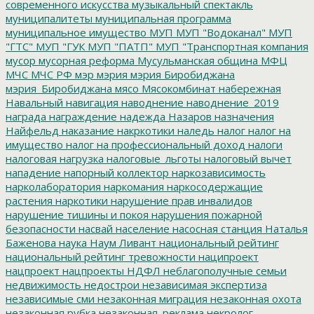
современного искусства
музыкальный спектакль
муниципалитеты
муниципальная программа
муниципальное имущество
МУП
МУП "Водоканал"
МУП
"ГТС"
МУП "ГУК
МУП "ПАТП"
МУП "Транспортная компания
мусор
мусорная реформа
Мусульманская община
МФЦ
МЧС
МЧС РФ
мэр
мэрия
мэрия Биробиджана
мэрия_Биробиджана
мясо
Мясокомбинат
набережная
Навальный
навигация
наводнение
наводнение_2019
награда
награждение
надежда
Назаров
назначения
Найфельд
наказание
накркотики
наледь
налог
налог на
имущество
налог на профессиональный доход
налоги
налоговая нагрузка
налоговые_льготы
налоговый вычет
нападение
напорный коллектор
наркозависимость
нарколаборатория
наркомания
наркосодержащие
растения
наркотики
нарушение прав инвалидов
нарушение тишины и покоя
нарушения пожарной
безопасности
насвай
население
насосная станция
Наталья
Баженова
наука
Наум Ливант
национальный рейтинг
национальный рейтинг тревожности
наципроект
нацпроект
нацпроекты
НДФЛ
неблагополучные семьи
недвижимость
недострои
независимая экспертиза
независимые сми
незаконная миграция
незаконная охота
незаконная рубка
незаконная_реклама
некролог