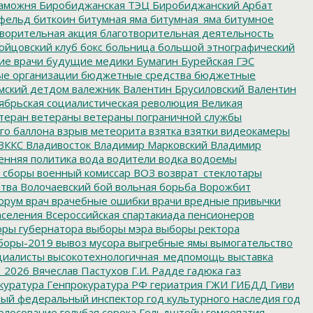
аможня
Биробиджанская ТЭЦ
Биробиджанский Арбат
фельд
биткоин
битумная яма
битумная_яма
битумное
ворительная акция
благотворительная деятельность
ойцовский клуб
бокс
больница
большой этнографический
е врачи
будущие медики
Бумагин
Бурейская ГЭС
е организации
бюджетные средства
бюджетные
мский детдом
валежник
Валентин Брусиловский
Валентин
ябрьская социалистическая революция
Великая
теран
ветераны
ветераны пограничной службы
го баллона
взрыв метеорита
взятка
взятки
видеокамеры
ВККС
Владивосток
Владимир Марковский
Владимир
енняя политика
вода
водители
водка
водоемы
 сборы
военный комиссар
ВОЗ
возврат_стеклотары
итва
Волочаевский бой
вольная борьба
Ворожбит
орум
врач
врачебные ошибки
врачи
вредные привычки
аселения
Всероссийская спартакиада пенсионеров
ры губернатора
выборы мэра
выборы ректора
боры-2019
вывоз мусора
выгребные ямы
вымогательство
циалисты
высокотехнологичная_медпомощь
выставка
_2026
Вячеслав Пастухов
Г.И. Радде
гадюка
газ
куратура
Генпрокуратура РФ
гериатрия
ГЖИ
ГИБДД
Гиви
ный федеральный инспектор
год культурного наследия
год
олосование
голубая сорока
Гольдштейн
гомеопатия