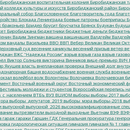
Биробиджанская воспитательная колония
Биробиджанская т
 колледж культуры и искусств
Биробиджанский район
Биро
дральный собор
Благословенное
благотворитель года
благот
тройство
Блокада Ленинграда
боевые патроны
боеприпасы
Б
к
браконьер
Бридер
брусит
брусчатка
Брянск
Будукан
будущи
ет Биробиджана
бюджетники
бюджетные деньги
бюджетны
Ленин
Вадим Зингман
вакцина
вакцинация
Валдгейм
Валдгей
изм
вандалы
Васильева
ВВО
ВВП
Вебер
Великан
Великая Окт
ерховный суд
весенние каникулы
весенний призыв
ветер
ве
иджан
ВЖС "Надежда России"
взрыв
взрыв газа
взрыв газово
рёл
Виктор Солнцев
викторина
Винников
вице-премьер
ВИЧ
р Якушев
власть
внеплановая проверка
Внешний долг
внутр
донапорная башня
водоснабжение
военная служба
военные
окзал
волейбол
волк
Волонтеры
Волочаевка
Волочаевская б
емент
Восточный военный округ
Восточный экономический ф
фестиваль молодежи и студентов
Всероссийская перепись н
а_с_населением
ВТБъ
ВУЗ
ВЦИОМ
выборы
выборы 2017
выбо
тора
выборы_депутатов_2019
выборы_мэра
выборы-2018
вы
и
выпускной
выпускной_2026
высококвалифицированные спе
вание
вытрезвители
выходной
выходные
Вьетнам
ВЭФ
ВЭФ
а
гараж
гаражи
Гаршин
ГДК
Генеральная прокуратура
генпро
новка
гидрологическая ситуация
гимназия
гимназия № 1
глав
а_народов_России
Гознак
ГОК
Голикова
Головатый
гололед
г