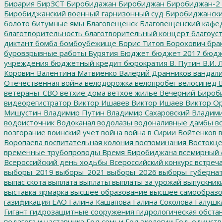
Бирария
БирЗСТ
Биробидажан
Биробиджан
Биробиджан-2
Биробиджанский военный гарнизонный суд
Биробиджанский
болото
битумные ямы
Благовещенск
Благовещенский кафе
благотворительность
благотворительный концерт
благоус
диктант
бомба
бомбоубежище
Борис Титов
Борохович
бра
буровзрывные работы
Бурятия
Бюджет
бюджет 2017
бюдж
учреждения
бюджетный кредит
бюрократия
В. Путин
В.И. 
Коровин
Валентина Матвиенко
Валерий Дранников
вандал
Отечественная война
велодорожка
велопробег
велосипед
В
ветераны_СВО
ветхие дома
ветхое жилье
Вечерний Бироб
видеорегистратор
Виктор Ишавев
Виктор Ишаев
Виктор О
Мишустин
Владимир Путин
Владимир Сахаровский
Владими
водоисточник
Водоканал
водолазы
водоналивные дамбы
во
возгорание
воинский учет
война
война в Сирии
Войтенков
в
Воропаева
воспитательная колония
воспоминания
Востокц
временные трубопроводы
Время Биробиджана
всемирный 
Всероссийский день ходьбы
Всероссийский конкурс
встреч
выборы_2019
выборы_2021
выборы_2026
выборы_губерна
выпас скота
выплата
выплаты
выплаты за урожай
выпускник
выставка-ярмарка
высшее образование
высшее самообразо
газификация ЕАО
Галина Кашапова
Галина Соколова
Галушк
Гигант
гидрозащитные сооружения
гидрологическая обста
педагога и наставника
Год семьи
Год экологии
Год_единств