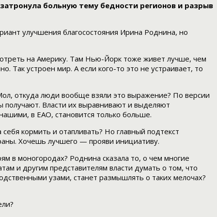
а затронула больную тему бедности регионов и разрыв
ариант улучшения благосостояния Ирина Роднина, но
отреть на Америку. Там Нью-Йорк тоже живет лучше, чем
 Так устроен мир. А если кого-то это не устраивает, то
 Мол, откуда люди вообще взяли это выражение? По версии
ы получают. Власти их выравнивают и выделяют
нашими, в ЕАО, становится только больше.
а себя кормить и отапливать? Но главный подтекст
траны. Хочешь лучшего — прояви инициативу.
м в моногородах? Роднина сказала то, о чем многие
атам и другим представителям власти думать о том, что
родственными узами, станет размышлять о таких мелочах?
ели?