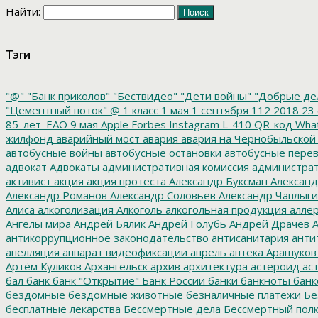
Найти:
Тэги
"@"
"Банк приколов"
"Бествидео"
"Дети войны"
"Добрые де
"Цементный поток"
@
1 класс
1 мая
1 сентября
112
2018
23 
85_лет_ЕАО
9 мая
Apple
Forbes
Instagram
L-410
QR-код
Wha
жилфонд
аварийный мост
авария
авария на Чернобыльской
автобусные войны
автобусные остановки
автобусные перев
адвокат
Адвокаты
административная комиссия
администрат
активист
акция
акция протеста
Александр Буксман
Александ
Александр Романов
Александр Соловьев
Александр Чаплыг
Алиса
алкоголизация
Алкоголь
алкогольная продукция
аллер
Ангелы мира
Андрей Бялик
Андрей Голубь
Андрей Драчев
А
антикоррупционное законодательство
антисанитария
анти
апелляция
аппарат видеофиксации
апрель
аптека
Арашуков
Артём Куликов
Архангельск
архив
архитектура
астероид
ас
бал
банк
банк "Открытие"
Банк России
банки
банкноты
банк
бездомные
бездомные животные
безналичные платежи
Бе
бесплатные лекарства
Бессмертные дела
Бессмертный пол