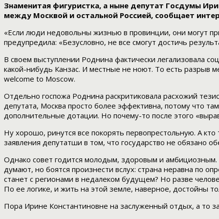
Знаменитая фигуристка, а ныне депутат Госдумы Ирин
между Москвой и остальной Россией, сообщает инте
«Если люди недовольны жизнью в провинции, они могут пр
предупредила: «Безусловно, не все смогут достичь результ
В своем выступлении Роднина фактически легализовала со
какой-нибудь Канзас. И местные не ноют. То есть разрыв м
welcome to
M
oscow.
Отдельно госпожа Роднина раскритиковала расхожий тезис 
депутата, Москва просто более эффективна, потому что т
дополнительные дотации. Но почему-то после этого «вырав
Ну хорошо, ринутся все покорять первопрестольную. А кто 
заявления депутатши в том, что государство не обязано о
Однако совет годится молодым, здоровым и амбициозным. 
думают, но боятся произнести вслух: страна неравна по опр
станет с регионами в недалеком будущем? Но разве челов
По ее логике, и жить на этой земле, наверное, достойны то
Пора Ирине Константиновне на заслуженный отдых, а то заи