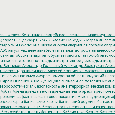
ла"
"железобетонные полицейские"
"ленивые" малоимущие
"
февраля
31 декабря
5
5G
75-летие Победы
8 Марта
80 лет
8
tsApp
Wi-Fi
WorldSkills Russia
аборты
аварийная посадка
авари
 АЭС
август
Авдалян
авиабилеты
авиакатастрофа
авиалесоохр
озки
автобусный парк
автобусы
автовокзал
автоклуб
автомо
ивная ответственность
административное дело
администра
р Винников
Александр Головатый
Александр Золотухин
Алек
ин
Александра Филиппова
Алексей Корниенко
Алексей Наваль
гия
альманах
Амур
Амурзет
Амурская область
Амурский поло
ндрей Пивенко
Анна Кузнецова
аномальное потепление
ано
террористическая безопасность
антитеррористическая коми
Арбат
Арена
аренда земли
арендная плата
арест
арест счет
трономия
асфальт
асфальтовое покрытие
Атлет
аудиенция
аф
овская карта
банковские_карты
банковский роуминг
банкротс
зопасное колесо-2019
безопасность
Безопасные и качестве
к
бесхозяйственность
бешенство
библиотека
бизнес
бизнес 