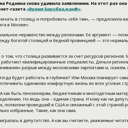
а Роднина снова удивила заявлением. На этот раз он
рнет-газета
«Время Биробиджан@»
.
иехать в столицу и попробовать себя там», — предложила в
ата в Москве».
циальное неравенство между регионами. Ее аргумент — посм
ежду богатой столицей и бедной провинцией — это нормально.
о том, что столица развивается за счет ресурсов регионов.
ам работают квалифицированные специалисты. Деньги регион
нивания» разрыв между московскими зарплатами и, скажем, 
тогда будет работать в глубинке? Или Москва планирует сам
беспечивать одинаково комфортную жизнь во всех уголках с
А как быть пенсионерам, бюджетникам и многодетным матеря
еделению. Но ведь она – единая страна. И кому как ни депут
ек, полжизни проведший в США и связанный с этой страной 
лько избранные. Такие, как она сама.
гралась в депутатство. А как вы считаете, уважаемые читат