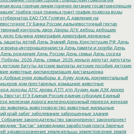
ячая вода
горячая линия
горячее питание
госавтоинспекция
мация"
грабеж
град
граница
грант
график подвоза воды
н
губернатор ЕАО
ГУК
Гулягин
Д
давление на
восточное ГУ Банка России
дальневосточный гектар
твенный контроль
двор
Дворы
ДГК
дебош
дебошир
х
дело Ельчина
демография
демогрфия
денежные
ь защиты детей
День Знаний
День Конституции РФ
День
и воина-интернационалиста
День памяти и скорби
День
День рождения
День России
День семьи
День соседа
_Победы_2026
День_семьи_2026
деньги
депутат
депутаты
а
детские батуты
детские выплаты
детские пособия
детские
кие животные
диспансеризация
дистанционка
и
Добрые руки
довыборы_в_Думу
дождь
документальный
фицеров
дом престарелых
домашние животные
ход
доходы
ДПС
дрова
ДТП
дтп
Дудин
дым
ДЭК
дюкер
ть
Еврстат
ЕГЭ
Единая Россия
единая субсидия
Единый
езд
железная дорога
железнодорожный переезд
женская
дер
живопись
животноводство
животные
жилищные
ий край
забег
заболевание
заброшенные здания
 Собрание
законодательство
законопреокт
законопроект
ведник "Бастак"
заповедники
заработная плата
Заречье
лей
здравоохранение
земледельцы
землетрясение
земля