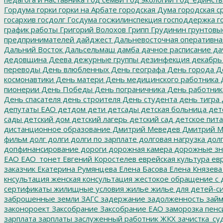
Гордума
горки
горки на Арбате
городская Дума
городская с
госархив
госдолг
Госдума
госжилинспекция
господдержка
г
график работы
Григорий Волохов
Грипп
Грудинин
грунтовы
предпринимателей
дайджест
Дальневосточная оперативна
Дальний Восток
Дальсельмаш
дамба
дачное расписание
да
дедовщина
Деева
дежурные группы
дезинфекция
декабрь
переводы
День влюбленных
День географа
День города
Де
космонавтики
День матери
День медицинского работника
Д
пионерии
День Победы
День пограничника
День работник
День спасателя
день строителя
День студента
день тигра
депутаты ЕАО
детдом
дети
детсады
детская больница
дет
сады
детский дом
детский лагерь
детский сад
детское пит
дистанционное образование
Дмитрий Меведев
Дмитрий М
фильм
долг
долги
долги по зарплате
долговая нагрузка
долг
допфинансирование
дороги
дорожная камера
дорожные зн
ЕАО
ЕАО_тонет
Евгений Коростелев
еврейская культура
евр
заказчик
Екатерина Румянцева
Елена Басова
Елена Князева
кнсультация
женская консультация
жестокое обращение с 
сертификаты
жилищные условия
жилье
жилье для детей-с
заброшенные земли
ЗАГС
задержание
задолженность
зай
законороект
Заксобрание
Заксобрание ЕАО
заморозка пенс
зарплата
зарплаты
заслуженный работник ЖКХ
зачистка_су