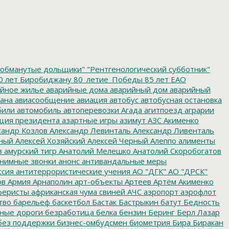
обманутые дольщики"
"Рентгенологический субботник"
0 лет Биробиджану
80_летие_Победы
85 лет ЕАО
йное жилье
аварийные дома
аварийный дом
аварийный
ана
авиасообщение
авиация
автобус
автобусная остановка
били
автомобиль
автоперевозки
Агада
агитпоезд
аграрии
ция президента
азартные игры
азимут
АЗС
Акименко
сандр Козлов
Александр Левинталь
Александр Ливенталь
ный
Алексей Хозяйский
Алексей Черный
Алеппо
алименты
з
амурский тигр
Анатолий Мелешко
Анатолий Скоробогатов
нимные звонки
анонс
антивандальные меры
ссия
антитеррористические учения
АО "ДГК"
АО "ДРСК"
ов
Армия
Арнаполин
арт-объекты
Артеев
Артём Акименко
еристы
африканская чума свиней
АЧС
аэропорт
аэрофлот
тво
барельеф
баскетбол
Бастак
Бастрыкин
батут
Бедность
нные дороги
безработица
белка
бензин
Беринг
Берл Лазар
без поддержки
бизнес-омбудсмен
биометрия
Бира
Биракан