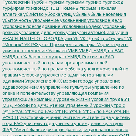
Тукалевский
Турбин
туризм
туризмм
турнир
турпоход
турфирма
тхэквондо
ТЭЦ
Тюмень
тюрьма
Тяжелая
атлетика
убийство
уборка улиц
убыль
убыль населения
убыточность
увольнение
увольнения
уголовное дело
уголовное преследование
уголовный кодекс
уголовный
розыск
уголоное дело
уголь
угон
угон автомобиля
удача
УЖАСЫ НАШЕГО ГОРОДКА
узи
УК
УК "ДомСтроСервис"
УК
"Монарх"
УК РФ
указ Президента
укладка
Украина
укусы
уличное освещение
Улюкаев
УМВ
УМВД
УМВД по ЕАО
УМВД по Хабаровскому краю
УМВД России по ЕАО
уполномоченный по правам предпринимателей
уполномоченный по правам ребенка
уполномоченный по
правам человека
управление административными
зданиями
Управление ЖКХ мэрии города
управление
здравоохранения
управление культуры
управление по
опеке и попечительству
управляющая компания
управляющие компании
уровень жизни
условия труда
УТ
МВД России по ДФО
утечка
утраченный урожай
утро с
"@"
УФАС
УФАС по ЕАО
УФНС
УФСБ
УФСБ по ЕАО
УФСИН
УФССП
участковый
учения
учитель
учитель года
учитель
года ЕАО
учитель_года
учителя
учреждения культуры
ФАД "Амур"
фальсификация
фальсифицированное масло
фальшивая купюра
фальшивомонетчики
фанфурики
ФАП