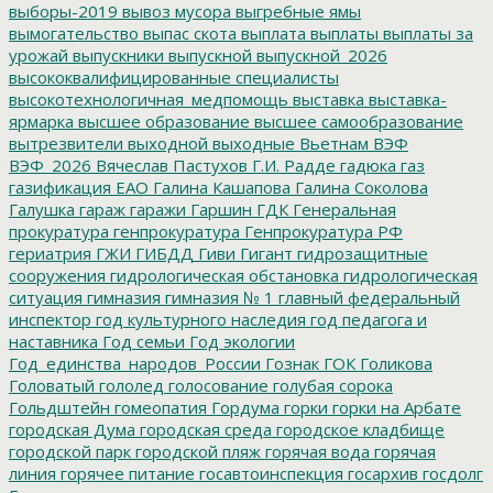
выборы-2019
вывоз мусора
выгребные ямы
вымогательство
выпас скота
выплата
выплаты
выплаты за
урожай
выпускники
выпускной
выпускной_2026
высококвалифицированные специалисты
высокотехнологичная_медпомощь
выставка
выставка-
ярмарка
высшее образование
высшее самообразование
вытрезвители
выходной
выходные
Вьетнам
ВЭФ
ВЭФ_2026
Вячеслав Пастухов
Г.И. Радде
гадюка
газ
газификация ЕАО
Галина Кашапова
Галина Соколова
Галушка
гараж
гаражи
Гаршин
ГДК
Генеральная
прокуратура
генпрокуратура
Генпрокуратура РФ
гериатрия
ГЖИ
ГИБДД
Гиви
Гигант
гидрозащитные
сооружения
гидрологическая обстановка
гидрологическая
ситуация
гимназия
гимназия № 1
главный федеральный
инспектор
год культурного наследия
год педагога и
наставника
Год семьи
Год экологии
Год_единства_народов_России
Гознак
ГОК
Голикова
Головатый
гололед
голосование
голубая сорока
Гольдштейн
гомеопатия
Гордума
горки
горки на Арбате
городская Дума
городская среда
городское кладбище
городской парк
городской пляж
горячая вода
горячая
линия
горячее питание
госавтоинспекция
госархив
госдолг