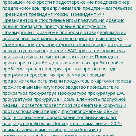
превышение скорости
предостережение
предпенсионер
предпенсионеры
предприниматели
предпринимательство
Президент
президент России
Президент РФ
Президентские спортивные игры
презумпция доверия
премия
препараты
преступление
преступность
Приамурский
Приамурье
приборы фотовидеофиксации
прививочная кампания
приговор
пригородные поезда
Приморье
природа
природные пожары
природоохранная
прокуратура
присоединение ЕАО
пристав-исполнитель
приставы
присяга
присяжные заседатели
Приходько
приют
приют для бездомных животных
пробка
пробки
проблемы
провал
проверка
прогноз
прогноз погоды
программа переселения
программа реновации
продолжительность жизни
продуктовые карточки
проезд
прожиточный минимум
производство
происшествие
прократура
прокуратруа
Прокуратура
прокуратура ЕАО
прокуратуура
прокураура
Промышленность
пропускной
режим
Просветов
протест
противодействие коррупции
противопожарный период
противопожарный режим
профессиональное_образование
профильный класс
профицит
профсоюзы
Проходцев
Пряма_линия_2025
прямая линия
прямые выборы
психбольница
психиатрическая больница
психоневрологический