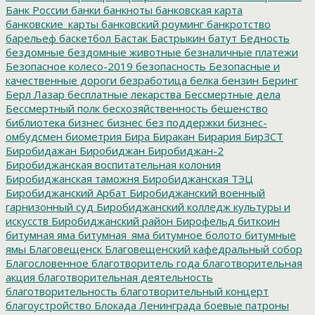
Банк России
банки
банкноты
банковская карта
банковские_карты
банковский роуминг
банкротство
барельеф
баскетбол
Бастак
Бастрыкин
батут
Бедность
бездомные
бездомные животные
безналичные платежи
Безопасное колесо-2019
безопасность
Безопасные и
качественные дороги
безработица
белка
бензин
Беринг
Берл Лазар
бесплатные лекарства
Бессмертные дела
Бессмертный полк
бесхозяйственность
бешенство
библиотека
бизнес
бизнес без поддержки
бизнес-
омбудсмен
биометрия
Бира
Биракан
Бирария
БирЗСТ
Биробидажан
Биробиджан
Биробиджан-2
Биробиджанская воспитательная колония
Биробиджанская таможня
Биробиджанская ТЭЦ
Биробиджанский Арбат
Биробиджанский военный
гарнизонный суд
Биробиджанский колледж культуры и
искусств
Биробиджанский район
Бирофельд
биткоин
битумная яма
битумная_яма
битумное болото
битумные
ямы
Благовещенск
Благовещенский кафедральный собор
Благословенное
благотворитель года
благотворительная
акция
благотворительная деятельность
благотворительность
благотворительный концерт
благоустройство
Блокада Ленинграда
боевые патроны