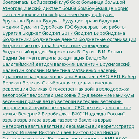
боеприпасы
Бойцовский клуб
бокс
больница
большой
этнографический диктант
бомба
бомбоубежище
Борис
Титов
Борохович
брак
браконьер
Бридер
брусит
брусчатка
Брянск
Будукан
будущие врачи
будущие
медики
Бумагин
Бурейская ГЭС
буровзрывные работы
Бурятия
Бюджет
бюджет 2017
бюджет Биробиджана
бюджетники
бюджетные деньги
бюджетные организации
бюджетные средства
бюджетные учреждения
бюджетный кредит
бюрократия
В. Путин
В.И. Ленин
Вадим Зингман
вакцина
вакцинация
Валдгейм
Валдгеймский детдом
валежник
Валентин Брусиловский
Валентин Коровин
Валентина Матвиенко
Валерий
Дранников
вандализм
вандалы
Васильева
ВВО
ВВП
Вебер
Великан
Великая Октябрьская социалистическая
революция
Великая Отечественная война
велодорожка
велопробег
велосипед
Верховный суд
весенние каникулы
весенний призыв
ветер
ветеран
ветераны
ветераны
пограничной службы
ветераны_СВО
ветхие дома
ветхое
жилье
Вечерний Биробиджан
ВЖС "Надежда России"
взрыв
взрыв газа
взрыв газового баллона
взрыв
метеорита
взятка
взятки
видеокамеры
видеорегистратор
Виктор Ишавев
Виктор Ишаев
Виктор Орёл
Виктор
Солнцев
викторина
Винников
вице-премьер
ВИЧ
ВККС