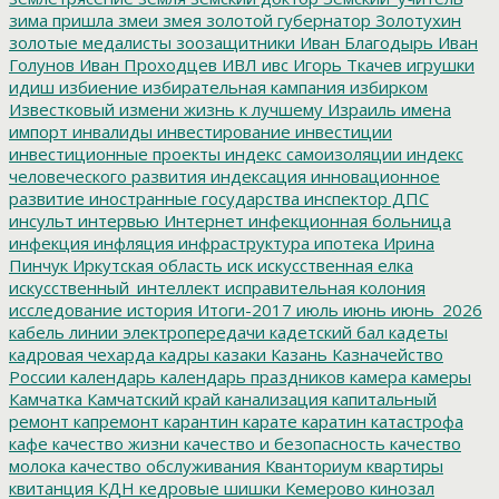
зима пришла
змеи
змея
золотой губернатор
Золотухин
золотые медалисты
зоозащитники
Иван Благодырь
Иван
Голунов
Иван Проходцев
ИВЛ
ивс
Игорь Ткачев
игрушки
идиш
избиение
избирательная кампания
избирком
Известковый
измени жизнь к лучшему
Израиль
имена
импорт
инвалиды
инвестирование
инвестиции
инвестиционные проекты
индекс самоизоляции
индекс
человеческого развития
индексация
инновационное
развитие
иностранные государства
инспектор ДПС
инсульт
интервью
Интернет
инфекционная больница
инфекция
инфляция
инфраструктура
ипотека
Ирина
Пинчук
Иркутская область
иск
искусственная елка
искусственный_интеллект
исправительная колония
исследование
история
Итоги-2017
июль
июнь
июнь_2026
кабель линии электропередачи
кадетский бал
кадеты
кадровая чехарда
кадры
казаки
Казань
Казначейство
России
календарь
календарь праздников
камера
камеры
Камчатка
Камчатский край
канализация
капитальный
ремонт
капремонт
карантин
карате
каратин
катастрофа
кафе
качество жизни
качество и безопасность
качество
молока
качество обслуживания
Кванториум
квартиры
квитанция
КДН
кедровые шишки
Кемерово
кинозал