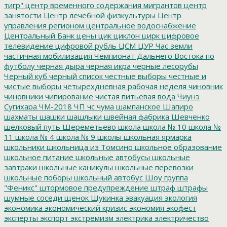
тигр"
центр временного содержания мигрантов
центр
занятости
Центр лечебной физкультуры
Центр
управления регионом
центральное водоснабжение
Центральный Банк
цены
цик
циклон
цирк
цифровое
телевидение
цифровой рубль
ЦСМ
ЦУР
Час земли
частичная мобилизация
Чемпионат Дальнего Востока по
футболу
черная дыра
черная икра
черные лесорубы
Черный куб
черный список
честные выборы
честные и
чистые выборы
четырехдневная рабочая неделя
чиновник
чиновники
чипирование
чистая питьевая вода
Чиунэ
Сугихара
ЧМ-2018
ЧП
чс
чума
шампанское
Шапиро
шахматы
шашки
шашлыки
швейная фабрика
Шевченко
шелковый путь
Шереметьево
школа
школа № 10
школа №
11
школа № 4
школа № 9
школы
школьная ярмарка
школьники
школьница из Томсино
школьное образование
школьное питание
школьные автобусы
школьные
завтраки
школьные каникулы
школьные перевозки
школьные поборы
школьный автобус
Шоу группа
"Феникс"
штормовое предупреждение
штраф
штрафы
шумные соседи
щенок
Щукинка
эвакуация
экология
экономика
экономический кризис
экономия
экофест
эксперты
экспорт
экстремизм
электрика
электричество