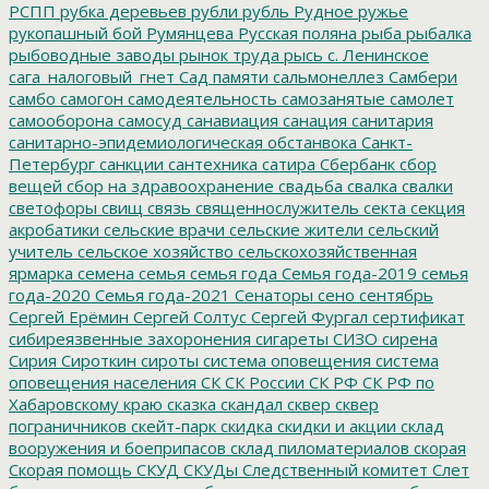
РСПП
рубка деревьев
рубли
рубль
Рудное
ружье
рукопашный бой
Румянцева
Русская поляна
рыба
рыбалка
рыбоводные заводы
рынок труда
рысь
с. Ленинское
сага_налоговый_гнет
Сад памяти
сальмонеллез
Самбери
самбо
самогон
самодеятельность
самозанятые
самолет
самооборона
самосуд
санавиация
санация
санитария
санитарно-эпидемиологическая обстанвока
Санкт-
Петербург
санкции
сантехника
сатира
Сбербанк
сбор
вещей
сбор на здравоохранение
свадьба
свалка
свалки
светофоры
свищ
связь
священнослужитель
секта
секция
акробатики
сельские врачи
сельские жители
сельский
учитель
сельское хозяйство
сельскохозяйственная
ярмарка
семена
семья
семья года
Семья года-2019
семья
года-2020
Семья года-2021
Сенаторы
сено
сентябрь
Сергей Ерёмин
Сергей Солтус
Сергей Фургал
сертификат
сибиреязвенные захоронения
сигареты
СИЗО
сирена
Сирия
Сироткин
сироты
система оповещения
система
оповещения населения
СК
СК России
СК РФ
СК РФ по
Хабаровскому краю
сказка
скандал
сквер
сквер
пограничников
скейт-парк
скидка
скидки и акции
склад
вооружения и боеприпасов
склад пиломатериалов
скорая
Скорая помощь
СКУД
СКУДы
Следственный комитет
Слет