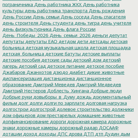
пограничника
День работника ЖКХ
День работника
культуры
день работника транспорта
День рождения
День России
День семьи
День соседа
День спасателя
день строителя
День студента
день тигра
день учителя
день физкультурника
День флага России
День_Победы_2026
День_семьи_2026
деньги
депутат
депутаты
депутаты ЕАО
детдом
дети
детсады
детская
больница
детская музыкальная школа
детская площадка
детская_больница
детские батуты
детские выплаты
детские пособия
детские сады
детский дом
детский
лагерь
детский сад
детское питание
детское пособие
Джабаров
Джанхотов
дзюдо
диабет
дикие животные
диспансеризация
дистанционка
дистанционное
образование
Дмитрий Меведев
Дмитрий Медведев
Дмитрий Нестеров
Доблесть_Хингана
Добрые люди
Добрые руки
довыборы_в_Думу
дождь
документальный
фильм
долг
долги
долги по зарплате
долговая нагрузка
долгострои
долгострой
долевое строительство
должники
дом офицеров
дом престарелых
домашние животные
допфинансирование
дороги
дорожная камера
дорожные
знаки
дорожные камеры
дорожный радар
ДОСААФ
дотации
доход
доходы
ДПС
дрова
ДТП
дтп
Дудин
дым