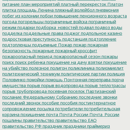
питание
план мероприятий
платный перекресток
Платон
плитка
площадь Ленина
пляжный волейбол
пневмония
побег из колонии
побои
повышение пенсионного возраста
погода
погорельцы
пограничные войска
пограничный
режим
подарки
подборка_новостей
подвал
подвоз воды
подделка
поддельные права
поджог
подпольное казино
подростковая преступность
подстанция
подтопление
подтопленцы
подъемные
Пожар
пожар
пожарная
безопасность
пожарные
пожарный кроссфит
пожароопасный период
пожароопасный сезон
пожары
поиск
поиск ребенка
покушение на дачу взятки
покушение
на убийство
полезное
полигон
поликлиника
полиомиелит
политехнический техникум
политические партии
полиция
Половинко
помойки
помощь
Понтонная переправа
порча
имущества
порыв
порыв водопровода
порыв теплотрассы
порыв трубопровода
посевная
поселок Партизанский
послание Федеральному Собранию
последние звонки
последний звонок
пособие
пособия
постинтернатное
сопровождение
посылка
потребители
потребительская
корзина
похищение
почта
Почта России
Почта_России
пошлины
правительство
правительство ЕАО
правительство РФ
праздник
праздники
праймериз