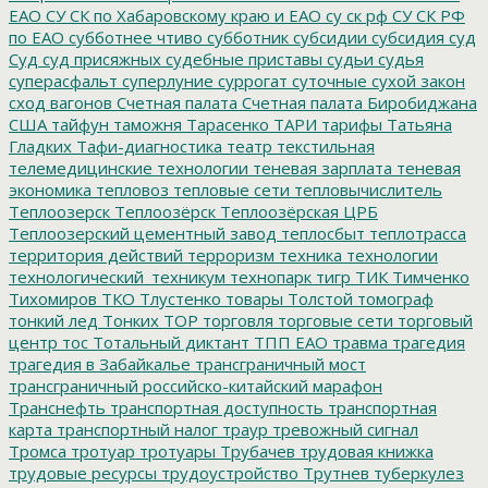
ЕАО
СУ СК по Хабаровскому краю и ЕАО
су ск рф
СУ СК РФ
по ЕАО
субботнее чтиво
субботник
субсидии
субсидия
суд
Суд
суд присяжных
судебные приставы
судьи
судья
суперасфальт
суперлуние
суррогат
суточные
сухой закон
сход вагонов
Счетная палата
Счетная палата Биробиджана
США
тайфун
таможня
Тарасенко
ТАРИ
тарифы
Татьяна
Гладких
Тафи-диагностика
театр
текстильная
телемедицинские технологии
теневая зарплата
теневая
экономика
тепловоз
тепловые сети
тепловычислитель
Теплоозерск
Теплоозёрск
Теплоозёрская ЦРБ
Теплоозерский цементный завод
теплосбыт
теплотрасса
территория действий
терроризм
техника
технологии
технологический_техникум
технопарк
тигр
ТИК
Тимченко
Тихомиров
ТКО
Тлустенко
товары
Толстой
томограф
тонкий лед
Тонких
ТОР
торговля
торговые сети
торговый
центр
тос
Тотальный диктант
ТПП ЕАО
травма
трагедия
трагедия в Забайкалье
трансграничный мост
трансграничный российско-китайский марафон
Транснефть
транспортная доступность
транспортная
карта
транспортный налог
траур
тревожный сигнал
Тромса
тротуар
тротуары
Трубачев
трудовая книжка
трудовые ресурсы
трудоустройство
Трутнев
туберкулез