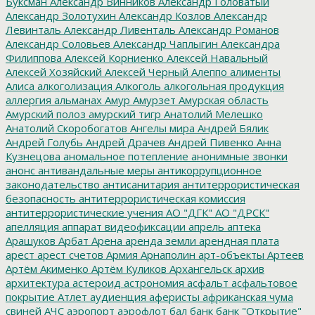
Буксман
Александр Винников
Александр Головатый
Александр Золотухин
Александр Козлов
Александр
Левинталь
Александр Ливенталь
Александр Романов
Александр Соловьев
Александр Чаплыгин
Александра
Филиппова
Алексей Корниенко
Алексей Навальный
Алексей Хозяйский
Алексей Черный
Алеппо
алименты
Алиса
алкоголизация
Алкоголь
алкогольная продукция
аллергия
альманах
Амур
Амурзет
Амурская область
Амурский полоз
амурский тигр
Анатолий Мелешко
Анатолий Скоробогатов
Ангелы мира
Андрей Бялик
Андрей Голубь
Андрей Драчев
Андрей Пивенко
Анна
Кузнецова
аномальное потепление
анонимные звонки
анонс
антивандальные меры
антикоррупционное
законодательство
антисанитария
антитеррористическая
безопасность
антитеррористическая комиссия
антитеррористические учения
АО "ДГК"
АО "ДРСК"
апелляция
аппарат видеофиксации
апрель
аптека
Арашуков
Арбат
Арена
аренда земли
арендная плата
арест
арест счетов
Армия
Арнаполин
арт-объекты
Артеев
Артём Акименко
Артём Куликов
Архангельск
архив
архитектура
астероид
астрономия
асфальт
асфальтовое
покрытие
Атлет
аудиенция
аферисты
африканская чума
свиней
АЧС
аэропорт
аэрофлот
бал
банк
банк "Открытие"