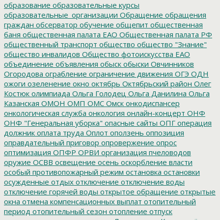
образование
образовательные курсы
образовательные_организации
Обращение
обращения
граждан
обсерватор
обучение
общепит
общественная
баня
общественная палата ЕАО
Общественная палата РФ
общественный транспорт
общество
общество "Знание"
общество инвалидов
Общество фотоискусства ЕАО
объединение
объявления
обыск
обыски
Овчинников
Огородова
ограбление
ограничение движения
ОГЭ
ОДН
ожоги
озеленение
окно
октябрь
Октябрьский район
Олег
Костюк
олимпиада
Ольга Голодец
Ольга Данилина
Ольга
Казанская
ОМОН
ОМП
ОМС
Омск
онкодиспансер
онкологическая служба
онкология
онлайн-концерт
ОНФ
ОНФ "Генеральная уборка"
опасные сайты
ОПГ
операция
должник
оплата труда
Оплот
оползень
оппозиция
оправдательный приговор
опровержение
опрос
оптимизация
ОПФР
ОРВИ
организация пчеловодов
оружие
ОСВВ
освещение
осень
оскорбление власти
особый противопожарный режим
остановка
остановки
осужденные
отдых
отключение
отключение воды
отключение горячей воды
открытое обращение
открытые
окна
отмена компенсационных выплат
отопительный
период
отопительный сезон
отопление
отпуск