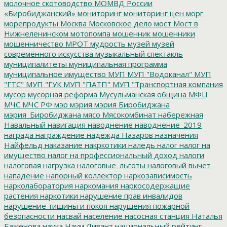
молочное скотоводство
МОМВД России
«Биробиджанский»
мониторинг
мониторинг цен
морг
морепродукты
Москва
Московское дело
мост
Мост в
Нижнеленинском
мотопомпа
мошенник
мошенники
мошенничество
МРОТ
мудрость
музей
музей
современного искусства
музыкальный спектакль
муниципалитеты
муниципальная программа
муниципальное имущество
МУП
МУП "Водоканал"
МУП
"ГТС"
МУП "ГУК
МУП "ПАТП"
МУП "Транспортная компания
мусор
мусорная реформа
Мусульманская община
МФЦ
МЧС
МЧС РФ
мэр
мэрия
мэрия Биробиджана
мэрия_Биробиджана
мясо
Мясокомбинат
набережная
Навальный
навигация
наводнение
наводнение_2019
награда
награждение
надежда
Назаров
назначения
Найфельд
наказание
накркотики
наледь
налог
налог на
имущество
налог на профессиональный доход
налоги
налоговая нагрузка
налоговые_льготы
налоговый вычет
нападение
напорный коллектор
наркозависимость
нарколаборатория
наркомания
наркосодержащие
растения
наркотики
нарушение прав инвалидов
нарушение тишины и покоя
нарушения пожарной
безопасности
насвай
население
насосная станция
Наталья
Баженова
наука
Наум Ливант
национальный рейтинг