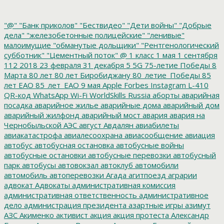
"@"
"Банк приколов"
"Бествидео"
"Дети войны"
"Добрые
дела"
"железобетонные полицейские"
"ленивые"
малоимущие
"обманутые дольщики"
"Рентгенологический
субботник"
"Цементный поток"
@
1 класс
1 мая
1 сентября
112
2018
23 февраля
31 декабря
5
5G
75-летие Победы
8
Марта
80 лет
80 лет Биробиджану
80_летие_Победы
85
лет ЕАО
85_лет_ЕАО
9 мая
Apple
Forbes
Instagram
L-410
QR-код
WhatsApp
Wi-Fi
WorldSkills Russia
аборты
аварийная
посадка
аварийное жилье
аварийные дома
аварийный дом
аварийный жилфонд
аварийный мост
авария
авария на
Чернобыльской АЭС
август
Авдалян
авиабилеты
авиакатастрофа
авиалесоохрана
авиасообщение
авиация
автобус
автобусная остановка
автобусные войны
автобусные остановки
автобусные перевозки
автобусный
парк
автобусы
автовокзал
автоклуб
автомобили
автомобиль
автоперевозки
Агада
агитпоезд
аграрии
адвокат
Адвокаты
административная комиссия
административная ответственность
административное
дело
администрация президента
азартные игры
азимут
АЗС
Акименко
активист
акция
акция протеста
Александр