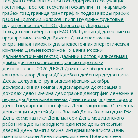
Госдума
госжилинспекция
господдержка
госслужащие
гостиница "Восток"
госуслуги
госхакупки
ГП "Фармация"
грабеж
град
граница
грант
график подвоза воды
график
работы
Григорий Волохов
Грипп
Грудинин
грунтовые
воды
грязная вода
ГТО
губернатор
губернатор
Гольдштейн
губернатор ЕАО
ГУК
Гулягин
Д
давление на
предпринимателей
дайджест
Дальневосточная
оперативная таможня
Дальневосточная энергетическая
компания
Дальневосточное ГУ Банка России
дальневосточный гектар
Дальний Восток
Дальсельмаш
дамба
дачное расписание
дачные перевозки
дачный_сезон_2026
ДВЖД
Движение общественный
контроль
двор
Дворы
ДГК
дебош
дебошир
дедовщина
Деева
дежурные группы
дезинфекция
декабрь
декларационная компания
декларация
декларация о
доходах
дело Ельчина
демография
демогрфия
денежные
переводы
День влюбленных
День географа
День города
День Государственного флага
День защитника Отечества
день защиты детей
День Знаний
День Конституции РФ
День космонавтики
День матери
День медицинского
работника
День народного единства
день открытых
дверей
День памяти воина-интернационалиста
День
памяти и скорби
День пионерии
День Победы
День