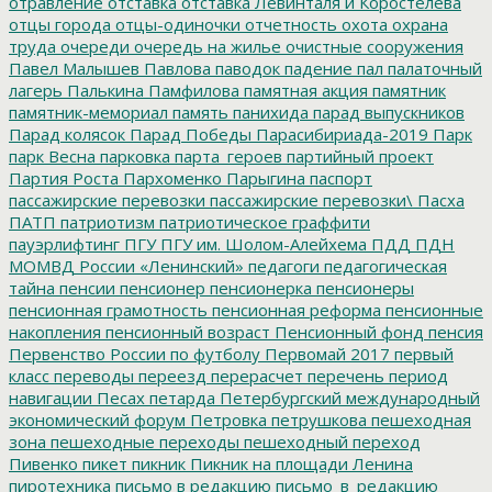
отравление
отставка
отставка Левинталя и Коростелёва
отцы города
отцы-одиночки
отчетность
охота
охрана
труда
очереди
очередь на жилье
очистные сооружения
Павел Малышев
Павлова
паводок
падение
пал
палаточный
лагерь
Палькина
Памфилова
памятная акция
памятник
памятник-мемориал
память
панихида
парад выпускников
Парад колясок
Парад Победы
Парасибириада-2019
Парк
парк Весна
парковка
парта_героев
партийный проект
Партия Роста
Пархоменко
Парыгина
паспорт
пассажирские перевозки
пассажирские перевозки\
Пасха
ПАТП
патриотизм
патриотическое граффити
пауэрлифтинг
ПГУ
ПГУ им. Шолом-Алейхема
ПДД
ПДН
МОМВД России «Ленинский»
педагоги
педагогическая
тайна
пенсии
пенсионер
пенсионерка
пенсионеры
пенсионная грамотность
пенсионная реформа
пенсионные
накопления
пенсионный возраст
Пенсионный фонд
пенсия
Первенство России по футболу
Первомай 2017
первый
класс
переводы
переезд
перерасчет
перечень
период
навигации
Песах
петарда
Петербургский международный
экономический форум
Петровка
петрушкова
пешеходная
зона
пешеходные переходы
пешеходный переход
Пивенко
пикет
пикник
Пикник на площади Ленина
пиротехника
письмо в редакцию
письмо_в_редакцию