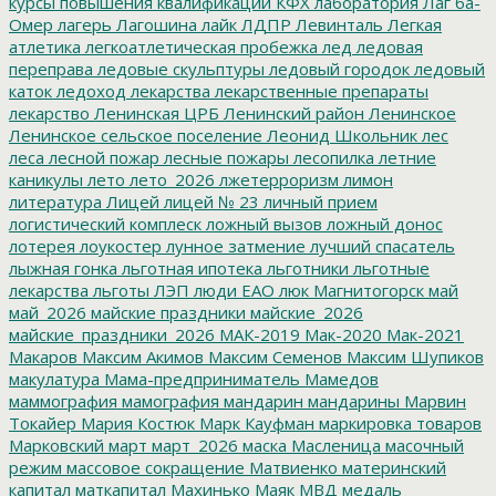
курсы повышения квалификации
КФХ
лаборатория
Лаг ба-
Омер
лагерь
Лагошина
лайк
ЛДПР
Левинталь
Легкая
атлетика
легкоатлетическая пробежка
лед
ледовая
переправа
ледовые скульптуры
ледовый городок
ледовый
каток
ледоход
лекарства
лекарственные препараты
лекарство
Ленинская ЦРБ
Ленинский район
Ленинское
Ленинское сельское поселение
Леонид Школьник
лес
леса
лесной пожар
лесные пожары
лесопилка
летние
каникулы
лето
лето_2026
лжетерроризм
лимон
литература
Лицей
лицей № 23
личный прием
логистический комплеск
ложный вызов
ложный донос
лотерея
лоукостер
лунное затмение
лучший спасатель
лыжная гонка
льготная ипотека
льготники
льготные
лекарства
льготы
ЛЭП
люди ЕАО
люк
Магнитогорск
май
май_2026
майские праздники
майские_2026
майские_праздники_2026
МАК-2019
Мак-2020
Мак-2021
Макаров
Максим Акимов
Максим Семенов
Максим Шупиков
макулатура
Мама-предприниматель
Мамедов
маммография
мамография
мандарин
мандарины
Марвин
Токайер
Мария Костюк
Марк Кауфман
маркировка товаров
Марковский
март
март_2026
маска
Масленица
масочный
режим
массовое сокращение
Матвиенко
материнский
капитал
маткапитал
Махинько
Маяк
МВД
медаль