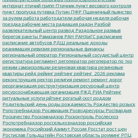
интернат
птичий грипп
Птичник
пункт весового контроля
пункт пропуска
путевка
Путин
ПФР
Пшеничный
пьянство
за рулем
работа
работодатели
рабочая неделя
рабочая
поездка
рабочие места
радиация
радон
Разбой
развлекательный центр
развод
Раздольное
размыв
берегов
ракеты
Рамазанов
РАН
РАНХиГС
расписание
расписание автобусов
РДШ
реальные доходы
реанимация
ревизия
региональные финансы
региональный оператор
Региональный сосудистый центр
регистратура
регламент
регоператор
регоператор по тко
режим самоизоляции
резиновая квартира
резиновые
квартиры
рейд
рейинг
рейтинг
рейтинг_2026
реклама
реконструкция
ректор
религия
ремонт
ремонт дорог
реорганизация
реструктуризация
ресурсный центр
ресурсоснабжающая организация
РЖД
РИА Рейтинг
ритуальные услуги
рйтинг
рогатый скот
роддом
Родительский день
роды
рождаемость
Рождество
розыск
Ропотребнадзор
Росавиация
Росводресурсы
Росгвардия
Роскачество
Роскомнадзор
Росконтроль
Рослесхоз
Роспотребнадзор
россельхознадзор
российская
экономика
Российский Азимут
Россия
Росстат
рост цен
Ростислав Гольдштейн
Ростовская область
роуминг
РПЦ