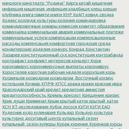
кинологи
кинотеатр "Родина"
Кирга
китай
кишечная
инфекция
кишечная_инфекция
кладбище
клещ
клещи
клубника
книга памяти
книги
КНР
КоАП
ковид-сводка
Кодекс
колледж культуры
колония
командировка
командировочные
комары
комиссия
комитет образования
коммуналка
коммунальная авария
коммунальные платежи
коммунальные услуги
компенсации
компенсационные
расходы
компенсация
комфортная городская среда
кондитерские изделия
конкурс
Конрад
Константин
Лазарев
конституционный суд
конституция
контрабанда
контрафакт
конфликт интересов
концерт
Корж
коронавирус
коронавирусные выплаты
коронаврус
Коростелев
короткая рабочая неделя
коррупция
корь
Косвинцев
космодром
космодром_Восточный
космос
котельная
Кочмар
КПРФ
КПСС
кража
кражи
красная икра
Краснодарский край
кредит
кредитная амнистия
кредитоспособность
Кремль
креозот
Крещение
кризис
Крик души
Криминал
Крым
крытый каток
крытый_каток
КСН
КТ-исследование
Кубок лосося
КУГИ
КУГИ ЕАО
Кудесник
кудо
кулинария
Кульдкр
Кульдур
культура
культурно досуговый центр
купальный сезон
купальный_сезон
купюры
Кураж
курение
Куренков
курсы