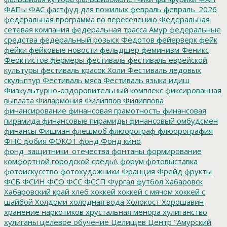
ФАПы
ФАС
фастфуд для пожилых
февраль
февраль_2026
федеральная программа по переселению
Федеральная
сетевая компания
федеральная трасса Амур
федеральные
средства
федеральный розыск
Федотов
фейерверк
фейк
фейки
фейковые новости
фельдшер
феминизм
Феникс
Феоктистов
фермеры
фестиваль
фестиваль еврейской
культуры
фестиваль красок Холи
Фестиваль ледовых
скульптур
Фестиваль мяса
Фестиваль языка идиш
Физкультурно-оздоровительный комплекс
фиксированная
выплата
Филармония
Филиппов
Филиппова
финансирование
финансовая грамотность
финансовая
пирамида
финансовые пирамиды
финансовый омбудсмен
финансы
Фишман
флешмоб
флюорограф
флюорография
ФНС
фобия
ФОКОТ
фонд
Фонд кино
фонд_защитники_отечества
фонтаны
формирование
комфортной городской среды\
форум
фотовыставка
фотоискусство
фотохудожники
Франция
Фрейд
фрукты
ФСБ
ФСИН
ФСО
ФСС
ФССП
Фургал
футбол
Хабаровск
Хабаровский край
хлеб
хоккей
хоккей с мячом
хоккей с
шайбой
Холдоми
холодная вода
Холокост
Хорошавин
хранение наркотиков
хрустальная менора
хулиганство
хулиганы
целевое обучение
Целищев
Центр "Амурский