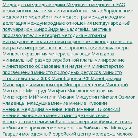
Медведев
медведь
медики
Медицина
медицина_ЕАО
медицинские маски
медицинский класс
медоборудование
медосмотр
медработники
медсестры
международная
делегация
международные отношения
международный
полумарафон «Биробиджан-Валдгейм»
местные
производители
метеорит
методика
мигранты
миграционная политика
миграционное законодательство
миграция
микрофинансовые_организации
миллиардеры
Минвостокразвития
минеральная вода
Минздрав
минимальный размер заработной платы
минирование
министерство образования и науки РФ
Министерство
просвещения
министр природных ресурсов
Министр
строительства и ЖКХ
Минобороны РФ
Минобрнауки
Минприроды
минпромторг
Минпросвещения
Минстрой
Минтранс
Минтруд
Минфин
Минэкономразвития
Минэнерго
МИР
митинг
Михаил Мишустин
Михаил Озимок
младенцы
Младушка
мнение
мнение_Кузовин
мнение_медицина
мнение_Райт
Мнение_Тиховский
мнение_экономика
мнения
многодетные семьи
многодетные_семьи
мобильная галерея
мобильная связь
мобильное приложение
модельная библиотека
Молодая
Гвардия
молодежный еврейский центр
молодежь
молоко