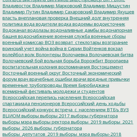
Владивосток
Владимир Марковский
Владимир Мишустин
Владимир Путин
Владимир Сахаровский
Владимир Якушев
власть
внеплановая проверка
Внешний долг
внутренняя
политика
вода
водители
водка
водоемы
водоисточник
Водоканал
водолазы
водоналивные дамбы
водонапорная
башня
водоснабжение
военная служба
военные сборы
военный комиссар
ВОЗ
возврат_стеклотары
возгорание
воинский учет
война
война в Сирии
Войтенков
вокзал
волейбол
волк
Волонтеры
Волочаевка
Волочаевская битва
Волочаевский бой
вольная борьба
Ворожбит
Воропаева
воспитательная колония
воспоминания
Востокцемент
Восточный военный округ
Восточный экономический
форум
врач
врачебные ошибки
врачи
вредные привычки
временные трубопроводы
Время Биробиджана
всемирный фестиваль молодежи и студентов
Всероссийская перепись населения
Всероссийская
спартакиада пенсионеров
Всероссийский день ходьбы
Всероссийский конкурс
встреча_с_населением
ВТБъ
ВУЗ
ВЦИОМ
выборы
выборы 2017
выборы губернатора
выборы мэра
выборы ректора
выборы_2019
выборы_2021
выборы_2026
выборы_губернатора
выборы_депутатов_2019
выборы_мэра
выборы-2018