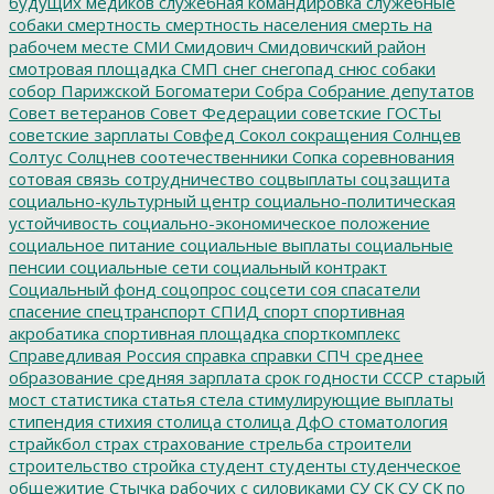
будущих медиков
служебная командировка
служебные
собаки
смертность
смертность населения
смерть на
рабочем месте
СМИ
Смидович
Смидовичский район
смотровая площадка
СМП
снег
снегопад
снюс
собаки
собор Парижской Богоматери
Собра
Собрание депутатов
Совет ветеранов
Совет Федерации
советские ГОСТы
советские зарплаты
Совфед
Сокол
сокращения
Солнцев
Солтус
Солцнев
соотечественники
Сопка
соревнования
сотовая связь
сотрудничество
соцвыплаты
соцзащита
социально-культурный центр
социально-политическая
устойчивость
социально-экономическое положение
социальное питание
социальные выплаты
социальные
пенсии
социальные сети
социальный контракт
Социальный фонд
соцопрос
соцсети
соя
спасатели
спасение
спецтранспорт
СПИД
спорт
спортивная
акробатика
спортивная площадка
спорткомплекс
Справедливая Россия
справка
справки
СПЧ
среднее
образование
средняя зарплата
срок годности
СССР
старый
мост
статистика
статья
стела
стимулирующие выплаты
стипендия
стихия
столица
столица ДфО
стоматология
страйкбол
страх
страхование
стрельба
строители
строительство
стройка
студент
студенты
студенческое
общежитие
Стычка рабочих с силовиками
СУ СК
СУ СК по