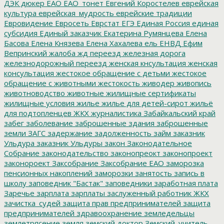
ДЭК
дюкер
ЕАО
ЕАО_тонет
Евгений Коростелев
еврейская
культура
еврейская_мудрость
еврейские традиции
Евровидение
Евросеть
Еврстат
ЕГЭ
Единая Россия
единая
субсидия
Единый заказчик
Екатерина Румянцева
Елена
Басова
Елена Князева
Елена Хахалева
ель
ЕНВД
Ефим
Вепринский
жалоба
жд переезд
железная дорога
железнодорожный переезд
женская кнсультация
женская
консультация
жестокое обращение с детьми
жестокое
обращение с животными
жестокость
живодер
живопись
животноводство
животные
жилищные сертификаты
жилищные условия
жилье
жилье для детей-сирот
жильё
для подтопленцев
ЖКХ
журналистика
Забайкальский край
забег
заболевание
заброшенные здания
заброшенные
земли
ЗАГС
задержание
задолженность
займ
заказник
Ульдура
заказник Ульдуры
закон
Законодательное
Собрание
законодательство
законопреокт
законопроект
законороект
Заксобрание
Заксобрание ЕАО
заморозка
пенсионных накоплений
заморозки
занятость
запись в
школу
заповедник "Бастак"
заповедники
заработная плата
Заречье
зарплата
зарплаты
заслуженный работник ЖКХ
зачистка_судей
защита прав предпринимателей
защита
предпринимателей
здравоохранение
земледельцы
землетрясение
земля
земский доктор
Земский_учитель