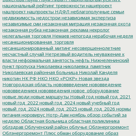
национальный рейтинг тревожности
наципроект
нацпроект
нацпроекты
НДФЛ
неблагополучные семьи
недвижимость
недострои
независимая экспертиза
независимые сми
незаконная миграция
незаконная охота
незаконная рубка
незаконная_реклама
некролог
нелегальная торговля
Немаев
непогода
нерабочая неделя
несанкционированная_торговля
несанкционированный_митинг
несовершеннолетние
несчастный случай
Нетрезвый водитель
неуважение к
власти
неформальная занятость
нефть
Нижнеленинский
пункт пропуска
Николаевка
николаевка_памятник
Николаевская районная больница
Николай Канделя
никотин
НК РФ
НКО
НКО «РОКР»
Новая звезда
Новгородская область
нововвведение
нововведение
нововведениея
нововведения
новое_оборудование
новые люди
новые маршруты
Новый год
новый год_2021
новый год_2022
новый год_2024
новый учебный год
новый_год_2024
новый_год_2025
новый_год_2026
нормы
питания
норовирус
Нотр-Дам
ноябрь
обзор событий за
неделю
Областная больница
областная поликлиника
облздрав
Облученский район
облучье
Облэнергоремонт
Облэнергоремонт Плюс
обман
оборудование
образ