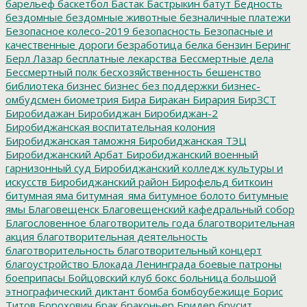
барельеф
баскетбол
Бастак
Бастрыкин
батут
Бедность
бездомные
бездомные животные
безналичные платежи
Безопасное колесо-2019
безопасность
Безопасные и
качественные дороги
безработица
белка
бензин
Беринг
Берл Лазар
бесплатные лекарства
Бессмертные дела
Бессмертный полк
бесхозяйственность
бешенство
библиотека
бизнес
бизнес без поддержки
бизнес-
омбудсмен
биометрия
Бира
Биракан
Бирария
БирЗСТ
Биробидажан
Биробиджан
Биробиджан-2
Биробиджанская воспитательная колония
Биробиджанская таможня
Биробиджанская ТЭЦ
Биробиджанский Арбат
Биробиджанский военный
гарнизонный суд
Биробиджанский колледж культуры и
искусств
Биробиджанский район
Бирофельд
биткоин
битумная яма
битумная_яма
битумное болото
битумные
ямы
Благовещенск
Благовещенский кафедральный собор
Благословенное
благотворитель года
благотворительная
акция
благотворительная деятельность
благотворительность
благотворительный концерт
благоустройство
Блокада Ленинграда
боевые патроны
боеприпасы
Бойцовский клуб
бокс
больница
большой
этнографический диктант
бомба
бомбоубежище
Борис
Титов
Борохович
брак
браконьер
Бридер
брусит