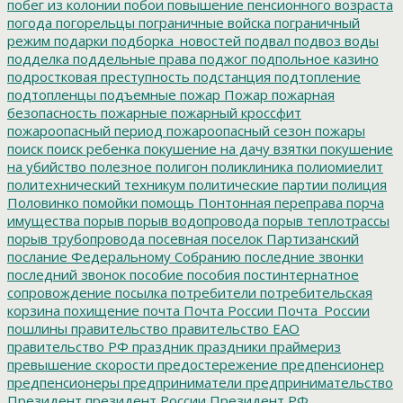
побег из колонии
побои
повышение пенсионного возраста
погода
погорельцы
пограничные войска
пограничный
режим
подарки
подборка_новостей
подвал
подвоз воды
подделка
поддельные права
поджог
подпольное казино
подростковая преступность
подстанция
подтопление
подтопленцы
подъемные
пожар
Пожар
пожарная
безопасность
пожарные
пожарный кроссфит
пожароопасный период
пожароопасный сезон
пожары
поиск
поиск ребенка
покушение на дачу взятки
покушение
на убийство
полезное
полигон
поликлиника
полиомиелит
политехнический техникум
политические партии
полиция
Половинко
помойки
помощь
Понтонная переправа
порча
имущества
порыв
порыв водопровода
порыв теплотрассы
порыв трубопровода
посевная
поселок Партизанский
послание Федеральному Собранию
последние звонки
последний звонок
пособие
пособия
постинтернатное
сопровождение
посылка
потребители
потребительская
корзина
похищение
почта
Почта России
Почта_России
пошлины
правительство
правительство ЕАО
правительство РФ
праздник
праздники
праймериз
превышение скорости
предостережение
предпенсионер
предпенсионеры
предприниматели
предпринимательство
Президент
президент России
Президент РФ