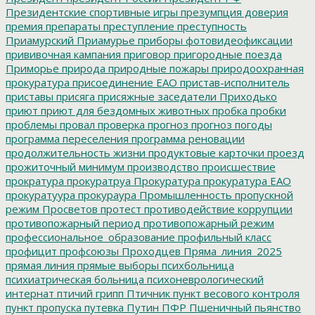
Президентские спортивные игры
презумпция доверия
премия
препараты
преступление
преступность
Приамурский
Приамурье
приборы фотовидеофиксации
прививочная кампания
приговор
пригородные поезда
Приморье
природа
природные пожары
природоохранная
прокуратура
присоединение ЕАО
пристав-исполнитель
приставы
присяга
присяжные заседатели
Приходько
приют
приют для бездомных животных
пробка
пробки
проблемы
провал
проверка
прогноз
прогноз погоды
программа переселения
программа реновации
продолжительность жизни
продуктовые карточки
проезд
прожиточный минимум
производство
происшествие
прократура
прокуратруа
Прокуратура
прокуратура ЕАО
прокуратуура
прокураура
Промышленность
пропускной
режим
Просветов
протест
противодействие коррупции
противопожарный период
противопожарный режим
профессиональное_образование
профильный класс
профицит
профсоюзы
Проходцев
Пряма_линия_2025
прямая линия
прямые выборы
психбольница
психиатрическая больница
психоневрологический
интернат
птичий грипп
Птичник
пункт весового контроля
пункт пропуска
путевка
Путин
ПФР
Пшеничный
пьянство