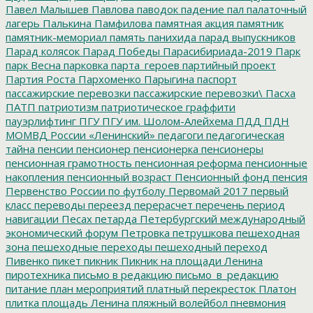
Павел Малышев
Павлова
паводок
падение
пал
палаточный
лагерь
Палькина
Памфилова
памятная акция
памятник
памятник-мемориал
память
панихида
парад выпускников
Парад колясок
Парад Победы
Парасибириада-2019
Парк
парк Весна
парковка
парта_героев
партийный проект
Партия Роста
Пархоменко
Парыгина
паспорт
пассажирские перевозки
пассажирские перевозки\
Пасха
ПАТП
патриотизм
патриотическое граффити
пауэрлифтинг
ПГУ
ПГУ им. Шолом-Алейхема
ПДД
ПДН
МОМВД России «Ленинский»
педагоги
педагогическая
тайна
пенсии
пенсионер
пенсионерка
пенсионеры
пенсионная грамотность
пенсионная реформа
пенсионные
накопления
пенсионный возраст
Пенсионный фонд
пенсия
Первенство России по футболу
Первомай 2017
первый
класс
переводы
переезд
перерасчет
перечень
период
навигации
Песах
петарда
Петербургский международный
экономический форум
Петровка
петрушкова
пешеходная
зона
пешеходные переходы
пешеходный переход
Пивенко
пикет
пикник
Пикник на площади Ленина
пиротехника
письмо в редакцию
письмо_в_редакцию
питание
план мероприятий
платный перекресток
Платон
плитка
площадь Ленина
пляжный волейбол
пневмония