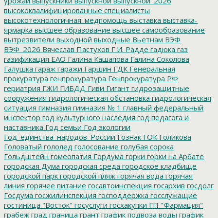
урожай
выпускники
выпускной
выпускной_2026
высококвалифицированные специалисты
высокотехнологичная_медпомощь
выставка
выставка-
ярмарка
высшее образование
высшее самообразование
вытрезвители
выходной
выходные
Вьетнам
ВЭФ
ВЭФ_2026
Вячеслав Пастухов
Г.И. Радде
гадюка
газ
газификация ЕАО
Галина Кашапова
Галина Соколова
Галушка
гараж
гаражи
Гаршин
ГДК
Генеральная
прокуратура
генпрокуратура
Генпрокуратура РФ
гериатрия
ГЖИ
ГИБДД
Гиви
Гигант
гидрозащитные
сооружения
гидрологическая обстановка
гидрологическая
ситуация
гимназия
гимназия № 1
главный федеральный
инспектор
год культурного наследия
год педагога и
наставника
Год семьи
Год экологии
Год_единства_народов_России
Гознак
ГОК
Голикова
Головатый
гололед
голосование
голубая сорока
Гольдштейн
гомеопатия
Гордума
горки
горки на Арбате
городская Дума
городская среда
городское кладбище
городской парк
городской пляж
горячая вода
горячая
линия
горячее питание
госавтоинспекция
госархив
госдолг
Госдума
госжилинспекция
господдержка
госслужащие
гостиница "Восток"
госуслуги
госхакупки
ГП "Фармация"
грабеж
град
граница
грант
график подвоза воды
график