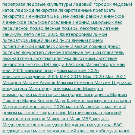
переправа
ледовые скульптуры
ледовый городок
ледовый
каток
ледоход
лекарства
лекарственные препараты
лекарство
Ленинская ЦРБ
Ленинский район
Ленинское
Ленинское сельское поселение
Леонид Школьник
лес
леса
лесной пожар
лесные пожары
лесопилка
летние
каникулы
лето
лето_2026
лжетерроризм
лимон
литература
Лицей
лицей № 23
личный прием
логистический комплеск
ложный вызов
ложный донос
лотерея
лоукостер
лунное затмение
лучший спасатель
лыжная гонка
льготная ипотека
льготники
льготные
лекарства
льготы
ЛЭП
люди ЕАО
люк
Магнитогорск
май
май_2026
майские праздники
майские_2026
майские_праздники_2026
МАК-2019
Мак-2020
Мак-2021
Макаров
Максим Акимов
Максим Семенов
Максим Шупиков
макулатура
Мама-предприниматель
Мамедов
маммография
мамография
мандарин
мандарины
Марвин
Токайер
Мария Костюк
Марк Кауфман
маркировка товаров
Марковский
март
март_2026
маска
Масленица
масочный
режим
массовое сокращение
Матвиенко
материнский
капитал
маткапитал
Махинько
Маяк
МВД
медаль
Медведев
медведь
медики
Медицина
медицина_ЕАО
медицинские маски
медицинский класс
медоборудование