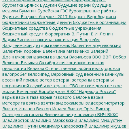
брусчатка
Брянск
Будукан
будущие врачи
будущие
медики
Бумагин
Бурейская ГЭС
буровзрывные работы
Бурятия
Бюджет
бюджет 2017
бюджет Биробиджана
бюджетники
бюджетные деньги
бюджетные организации
бюджетные средства
бюджетные учреждения
бюджетный кредит
бюрократия
В. Путин
В.И. Ленин
Вадим Зингман
вакцина
вакцинация
Валдгейм
Валдгеймский детдом
валежник
Валентин Брусиловский
Валентин Коровин
Валентина Матвиенко
Валерий
Дранников
вандализм
вандалы
Васильева
ВВО
ВВП
Вебер
Великан
Великая Октябрьская социалистическая
революция
Великая Отечественная война
велодорожка
велопробег
велосипед
Верховный суд
весенние каникулы
весенний призыв
ветер
ветеран
ветераны
ветераны
пограничной службы
ветераны_СВО
ветхие дома
ветхое
жилье
Вечерний Биробиджан
ВЖС "Надежда России"
взрыв
взрыв газа
взрыв газового баллона
взрыв
метеорита
взятка
взятки
видеокамеры
видеорегистратор
Виктор Ишавев
Виктор Ишаев
Виктор Орёл
Виктор
Солнцев
викторина
Винников
вице-премьер
ВИЧ
ВККС
Владивосток
Владимир Марковский
Владимир Мишустин
Владимир Путин
Владимир Сахаровский
Владимир Якушев