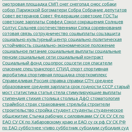
смотровая площадка
СМП
снег
снегопад
снюс
собаки
собор Парижской Богоматери
Собра
Собрание депутатов
Совет ветеранов
Совет Федерации
советские ГОСТы
советские зарплаты
Совфед
Сокол
сокращения
Солнцев
Солтус
Солцнев
соотечественники
Сопка
соревнования
сотовая связь
сотрудничество
соцвыплаты
соцзащита
социально-культурный центр
социально-политическая
устойчивость
социально-экономическое положение
социальное питание
социальные выплаты
социальные
пенсии
социальные сети
социальный контракт
Социальный фонд
соцопрос
соцсети
соя
спасатели
спасение
спецтранспорт
СПИД
спорт
спортивная
акробатика
спортивная площадка
спорткомплекс
Справедливая Россия
справка
справки
СПЧ
среднее
образование
средняя зарплата
срок годности
СССР
старый
мост
статистика
статья
стела
стимулирующие выплаты
стипендия
стихия
столица
столица ДфО
стоматология
страйкбол
страх
страхование
стрельба
строители
строительство
стройка
студент
студенты
студенческое
общежитие
Стычка рабочих с силовиками
СУ СК
СУ СК по
ЕАО
СУ СК по Хабаровскому краю и ЕАО
су ск рф
СУ СК РФ
по ЕАО
субботнее чтиво
субботник
субсидии
субсидия
суд