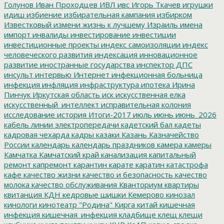
Голунов
Иван Проходцев
ИВЛ
ивс
Игорь Ткачев
игрушки
идиш
избиение
избирательная кампания
избирком
Известковый
измени жизнь к лучшему
Израиль
имена
импорт
инвалиды
инвестирование
инвестиции
инвестиционные проекты
индекс самоизоляции
индекс
человеческого развития
индексация
инновационное
развитие
иностранные государства
инспектор ДПС
инсульт
интервью
Интернет
инфекционная больница
инфекция
инфляция
инфраструктура
ипотека
Ирина
Пинчук
Иркутская область
иск
искусственная елка
искусственный_интеллект
исправительная колония
исследование
история
Итоги-2017
июль
июнь
июнь_2026
кабель линии электропередачи
кадетский бал
кадеты
кадровая чехарда
кадры
казаки
Казань
Казначейство
России
календарь
календарь праздников
камера
камеры
Камчатка
Камчатский край
канализация
капитальный
ремонт
капремонт
карантин
карате
каратин
катастрофа
кафе
качество жизни
качество и безопасность
качество
молока
качество обслуживания
Кванториум
квартиры
квитанция
КДН
кедровые шишки
Кемерово
кинозал
кинологи
кинотеатр "Родина"
Кирга
китай
кишечная
инфекция
кишечная_инфекция
кладбище
клещ
клещи