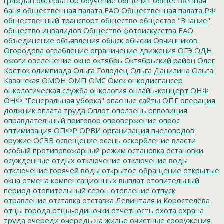
граждан
обсерватор
обучение
общепит
общественная
баня
общественная палата ЕАО
Общественная палата РФ
общественный транспорт
общество
общество "Знание"
общество инвалидов
Общество фотоискусства ЕАО
объединение
объявления
обыск
обыски
Овчинников
Огородова
ограбление
ограничение движения
ОГЭ
ОДН
ожоги
озеленение
окно
октябрь
Октябрьский район
Олег
Костюк
олимпиада
Ольга Голодец
Ольга Данилина
Ольга
Казанская
ОМОН
ОМП
ОМС
Омск
онкодиспансер
онкологическая служба
онкология
онлайн-концерт
ОНФ
ОНФ "Генеральная уборка"
опасные сайты
ОПГ
операция
должник
оплата труда
Оплот
оползень
оппозиция
оправдательный приговор
опровержение
опрос
оптимизация
ОПФР
ОРВИ
организация пчеловодов
оружие
ОСВВ
освещение
осень
оскорбление власти
особый противопожарный режим
остановка
остановки
осужденные
отдых
отключение
отключение воды
отключение горячей воды
открытое обращение
открытые
окна
отмена компенсационных выплат
отопительный
период
отопительный сезон
отопление
отпуск
отравление
отставка
отставка Левинталя и Коростелёва
отцы города
отцы-одиночки
отчетность
охота
охрана
труда
очереди
очередь на жилье
очистные сооружения