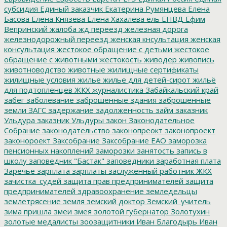
субсидия
Единый заказчик
Екатерина Румянцева
Елена
Басова
Елена Князева
Елена Хахалева
ель
ЕНВД
Ефим
Вепринский
жалоба
жд переезд
железная дорога
железнодорожный переезд
женская кнсультация
женская
консультация
жестокое обращение с детьми
жестокое
обращение с животными
жестокость
живодер
живопись
животноводство
животные
жилищные сертификаты
жилищные условия
жилье
жилье для детей-сирот
жильё
для подтопленцев
ЖКХ
журналистика
Забайкальский край
забег
заболевание
заброшенные здания
заброшенные
земли
ЗАГС
задержание
задолженность
займ
заказник
Ульдура
заказник Ульдуры
закон
Законодательное
Собрание
законодательство
законопреокт
законопроект
законороект
Заксобрание
Заксобрание ЕАО
заморозка
пенсионных накоплений
заморозки
занятость
запись в
школу
заповедник "Бастак"
заповедники
заработная плата
Заречье
зарплата
зарплаты
заслуженный работник ЖКХ
зачистка_судей
защита прав предпринимателей
защита
предпринимателей
здравоохранение
земледельцы
землетрясение
земля
земский доктор
Земский_учитель
зима пришла
змеи
змея
золотой губернатор
Золотухин
золотые медалисты
зоозащитники
Иван Благодырь
Иван