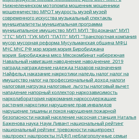
Нижнеленинском
мотопомпа
мошенник
мошенники
мошенничество
МРОТ
мудрость
музей
музей
современного искусства
музыкальный спектакль
муниципалитеты
муниципальная программа
муниципальное имущество
МУП
МУП "Водоканал"
МУП
"ГТС"
МУП "ГУК
МУП "ПАТП"
МУП "Транспортная компания
мусор
мусорная реформа
Мусульманская община
МФЦ
МЧС
МЧС РФ
мэр
мэрия
мэрия Биробиджана
мэрия_Биробиджана
мясо
Мясокомбинат
набережная
Навальный
навигация
наводнение
наводнение_2019
награда
награждение
надежда
Назаров
назначения
Найфельд
наказание
накркотики
наледь
налог
налог на
имущество
налог на профессиональный доход
налоги
налоговая нагрузка
налоговые_льготы
налоговый вычет
нападение
напорный коллектор
наркозависимость
нарколаборатория
наркомания
наркосодержащие
растения
наркотики
нарушение прав инвалидов
нарушение тишины и покоя
нарушения пожарной
безопасности
насвай
население
насосная станция
Наталья
Баженова
наука
Наум Ливант
национальный рейтинг
национальный рейтинг тревожности
наципроект
нацпроект
нацпроекты
НДФЛ
неблагополучные семьи