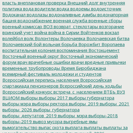
власть
внеплановая проверка
Внешний долг
внутренняя
политика
вода
водители
водка
водоемы
водоисточник
Водоканал
водолазы
водоналивные дамбы
водонапорная
башня
водоснабжение
военная служба
военные сборы
военный комиссар
ВОЗ
возврат_стеклотары
возгорание
воинский учет
война
война в Сирии
Войтенков
вокзал
волейбол
волк
Волонтеры
Волочаевка
Волочаевская битва
Волочаевский бой
вольная борьба
Ворожбит
Воропаева
воспитательная колония
воспоминания
Востокцемент
Восточный военный округ
Восточный экономический
форум
врач
врачебные ошибки
врачи
вредные привычки
временные трубопроводы
Время Биробиджана
всемирный фестиваль молодежи и студентов
Всероссийская перепись населения
Всероссийская
спартакиада пенсионеров
Всероссийский день ходьбы
Всероссийский конкурс
встреча_с_населением
ВТБъ
ВУЗ
ВЦИОМ
выборы
выборы 2017
выборы губернатора
выборы мэра
выборы ректора
выборы_2019
выборы_2021
выборы_2026
выборы_губернатора
выборы_депутатов_2019
выборы_мэра
выборы-2018
выборы-2019
вывоз мусора
выгребные ямы
вымогательство
выпас скота
выплата
выплаты
выплаты за