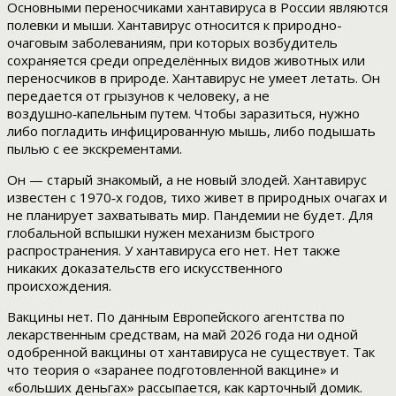
Основными переносчиками хантавируса в России являются
полевки и мыши. Хантавирус относится к природно-
очаговым заболеваниям, при которых возбудитель
сохраняется среди определённых видов животных или
переносчиков в природе. Хантавирус не умеет летать. Он
передается от грызунов к человеку, а не
воздушно‑капельным путем. Чтобы заразиться, нужно
либо погладить инфицированную мышь, либо подышать
пылью с ее экскрементами.
Он — старый знакомый, а не новый злодей. Хантавирус
известен с 1970‑х годов, тихо живет в природных очагах и
не планирует захватывать мир. Пандемии не будет. Для
глобальной вспышки нужен механизм быстрого
распространения. У хантавируса его нет. Нет также
никаких доказательств его искусственного
происхождения.
Вакцины нет. По данным Европейского агентства по
лекарственным средствам, на май 2026 года ни одной
одобренной вакцины от хантавируса не существует. Так
что теория о «заранее подготовленной вакцине» и
«больших деньгах» рассыпается, как карточный домик.