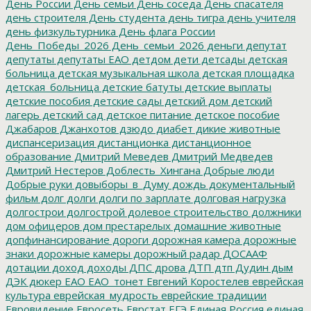
День России
День семьи
День соседа
День спасателя
день строителя
День студента
день тигра
день учителя
день физкультурника
День флага России
День_Победы_2026
День_семьи_2026
деньги
депутат
депутаты
депутаты ЕАО
детдом
дети
детсады
детская
больница
детская музыкальная школа
детская площадка
детская_больница
детские батуты
детские выплаты
детские пособия
детские сады
детский дом
детский
лагерь
детский сад
детское питание
детское пособие
Джабаров
Джанхотов
дзюдо
диабет
дикие животные
диспансеризация
дистанционка
дистанционное
образование
Дмитрий Меведев
Дмитрий Медведев
Дмитрий Нестеров
Доблесть_Хингана
Добрые люди
Добрые руки
довыборы_в_Думу
дождь
документальный
фильм
долг
долги
долги по зарплате
долговая нагрузка
долгострои
долгострой
долевое строительство
должники
дом офицеров
дом престарелых
домашние животные
допфинансирование
дороги
дорожная камера
дорожные
знаки
дорожные камеры
дорожный радар
ДОСААФ
дотации
доход
доходы
ДПС
дрова
ДТП
дтп
Дудин
дым
ДЭК
дюкер
ЕАО
ЕАО_тонет
Евгений Коростелев
еврейская
культура
еврейская_мудрость
еврейские традиции
Евровидение
Евросеть
Еврстат
ЕГЭ
Единая Россия
единая