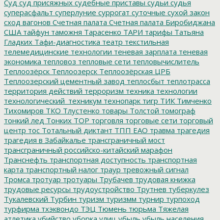
Суд
суд присяжных
судебные приставы
судьи
судья
суперасфальт
суперлуние
суррогат
суточные
сухой закон
сход вагонов
Счетная палата
Счетная палата Биробиджана
США
тайфун
таможня
Тарасенко
ТАРИ
тарифы
Татьяна
Гладких
Тафи-диагностика
театр
текстильная
телемедицинские технологии
теневая зарплата
теневая
экономика
тепловоз
тепловые сети
тепловычислитель
Теплоозёрск
Теплоозерск
Теплоозёрская ЦРБ
Теплоозерский цементный завод
теплосбыт
теплотрасса
территория действий
терроризм
техника
технологии
технологический_техникум
технопарк
тигр
ТИК
Тимченко
Тихомиров
ТКО
Тлустенко
товары
Толстой
томограф
тонкий лед
Тонких
ТОР
торговля
торговые сети
торговый
центр
тос
Тотальный диктант
ТПП ЕАО
травма
трагедия
трагедия в Забайкалье
трансграничный мост
трансграничный российско-китайский марафон
Транснефть
транспортная доступность
транспортная
карта
транспортный налог
траур
тревожный сигнал
Тромса
тротуар
тротуары
Трубачев
трудовая книжка
трудовые ресурсы
трудоустройство
Трутнев
туберкулез
Тукалевский
Турбин
туризм
туризмм
турнир
турпоход
турфирма
тхэквондо
ТЭЦ
Тюмень
тюрьма
Тяжелая
атлетика
убийство
уборка улиц
убыль
убыль населения