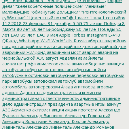
"@"
"Банк приколов"
"Бествидео"
"Дети войны"
"Добрые
дела"
"железобетонные полицейские"
"ленивые"
малоимущие
"обманутые дольщики"
"Рентгенологический
субботник"
"Цементный поток"
@
1 класс
1 мая
1 сентября
112
2018
23 февраля
31 декабря
5
5G
75-летие Победы
8
Марта
80 лет
80 лет Биробиджану
80_летие_Победы
85
лет ЕАО
85_лет_ЕАО
9 мая
Apple
Forbes
Instagram
L-410
QR-код
WhatsApp
Wi-Fi
WorldSkills Russia
аборты
аварийная
посадка
аварийное жилье
аварийные дома
аварийный дом
аварийный жилфонд
аварийный мост
авария
авария на
Чернобыльской АЭС
август
Авдалян
авиабилеты
авиакатастрофа
авиалесоохрана
авиасообщение
авиация
автобус
автобусная остановка
автобусные войны
автобусные остановки
автобусные перевозки
автобусный
парк
автобусы
автовокзал
автоклуб
автомобили
автомобиль
автоперевозки
Агада
агитпоезд
аграрии
адвокат
Адвокаты
административная комиссия
административная ответственность
административное
дело
администрация президента
азартные игры
азимут
АЗС
Акименко
активист
акция
акция протеста
Александр
Буксман
Александр Винников
Александр Головатый
Александр Золотухин
Александр Козлов
Александр
Левинталь
Александр Ливенталь
Александр Романов