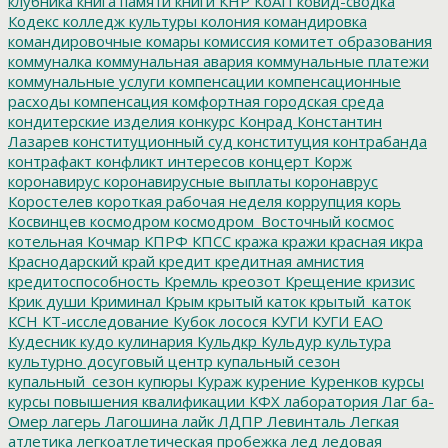
клубника
книга памяти
книги
КНР
КоАП
ковид-сводка
Кодекс
колледж культуры
колония
командировка
командировочные
комары
комиссия
комитет образования
коммуналка
коммунальная авария
коммунальные платежи
коммунальные услуги
компенсации
компенсационные
расходы
компенсация
комфортная городская среда
кондитерские изделия
конкурс
Конрад
Константин
Лазарев
конституционный суд
конституция
контрабанда
контрафакт
конфликт интересов
концерт
Корж
коронавирус
коронавирусные выплаты
коронаврус
Коростелев
короткая рабочая неделя
коррупция
корь
Косвинцев
космодром
космодром_Восточный
космос
котельная
Кочмар
КПРФ
КПСС
кража
кражи
красная икра
Краснодарский край
кредит
кредитная амнистия
кредитоспособность
Кремль
креозот
Крещение
кризис
Крик души
Криминал
Крым
крытый каток
крытый_каток
КСН
КТ-исследование
Кубок лосося
КУГИ
КУГИ ЕАО
Кудесник
кудо
кулинария
Кульдкр
Кульдур
культура
культурно досуговый центр
купальный сезон
купальный_сезон
купюры
Кураж
курение
Куренков
курсы
курсы повышения квалификации
КФХ
лаборатория
Лаг ба-
Омер
лагерь
Лагошина
лайк
ЛДПР
Левинталь
Легкая
атлетика
легкоатлетическая пробежка
лед
ледовая