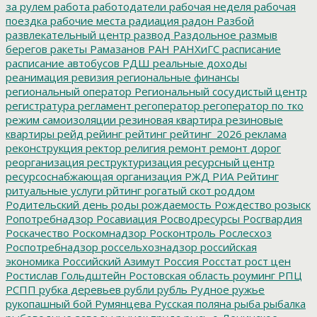
за рулем
работа
работодатели
рабочая неделя
рабочая
поездка
рабочие места
радиация
радон
Разбой
развлекательный центр
развод
Раздольное
размыв
берегов
ракеты
Рамазанов
РАН
РАНХиГС
расписание
расписание автобусов
РДШ
реальные доходы
реанимация
ревизия
региональные финансы
региональный оператор
Региональный сосудистый центр
регистратура
регламент
регоператор
регоператор по тко
режим самоизоляции
резиновая квартира
резиновые
квартиры
рейд
рейинг
рейтинг
рейтинг_2026
реклама
реконструкция
ректор
религия
ремонт
ремонт дорог
реорганизация
реструктуризация
ресурсный центр
ресурсоснабжающая организация
РЖД
РИА Рейтинг
ритуальные услуги
рйтинг
рогатый скот
роддом
Родительский день
роды
рождаемость
Рождество
розыск
Ропотребнадзор
Росавиация
Росводресурсы
Росгвардия
Роскачество
Роскомнадзор
Росконтроль
Рослесхоз
Роспотребнадзор
россельхознадзор
российская
экономика
Российский Азимут
Россия
Росстат
рост цен
Ростислав Гольдштейн
Ростовская область
роуминг
РПЦ
РСПП
рубка деревьев
рубли
рубль
Рудное
ружье
рукопашный бой
Румянцева
Русская поляна
рыба
рыбалка