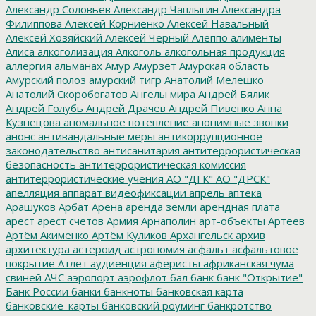
Александр Соловьев
Александр Чаплыгин
Александра
Филиппова
Алексей Корниенко
Алексей Навальный
Алексей Хозяйский
Алексей Черный
Алеппо
алименты
Алиса
алкоголизация
Алкоголь
алкогольная продукция
аллергия
альманах
Амур
Амурзет
Амурская область
Амурский полоз
амурский тигр
Анатолий Мелешко
Анатолий Скоробогатов
Ангелы мира
Андрей Бялик
Андрей Голубь
Андрей Драчев
Андрей Пивенко
Анна
Кузнецова
аномальное потепление
анонимные звонки
анонс
антивандальные меры
антикоррупционное
законодательство
антисанитария
антитеррористическая
безопасность
антитеррористическая комиссия
антитеррористические учения
АО "ДГК"
АО "ДРСК"
апелляция
аппарат видеофиксации
апрель
аптека
Арашуков
Арбат
Арена
аренда земли
арендная плата
арест
арест счетов
Армия
Арнаполин
арт-объекты
Артеев
Артём Акименко
Артём Куликов
Архангельск
архив
архитектура
астероид
астрономия
асфальт
асфальтовое
покрытие
Атлет
аудиенция
аферисты
африканская чума
свиней
АЧС
аэропорт
аэрофлот
бал
банк
банк "Открытие"
Банк России
банки
банкноты
банковская карта
банковские_карты
банковский роуминг
банкротство