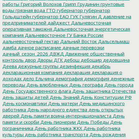
работы
Григорий Волохов
Грипп
Грудинин
грунтовые
воды
грязная вода
ГТО
губернатор
губернатор
Гольдштейн
губернатор ЕАО
ГУК
Гулягин
Д
давление на
предпринимателей
дайджест
Дальневосточная
оперативная таможня
Дальневосточная энергетическая
компания
Дальневосточное ГУ Банка России
дальневосточный гектар
Дальний Восток
Дальсельмаш
дамба
дачное расписание
дачные перевозки
дачный_сезон_2026
ДВЖД
Движение общественный
контроль
двор
Дворы
ДГК
дебош
дебошир
дедовщина
Деева
дежурные группы
дезинфекция
декабрь
декларационная компания
декларация
декларация о
доходах
дело Ельчина
демография
демогрфия
денежные
переводы
День влюбленных
День географа
День города
День Государственного флага
День защитника Отечества
день защиты детей
День Знаний
День Конституции РФ
День космонавтики
День матери
День медицинского
работника
День народного единства
день открытых
дверей
День памяти воина-интернационалиста
День
памяти и скорби
День пионерии
День Победы
День
пограничника
День работника ЖКХ
День работника
культуры
день работника транспорта
День рождения