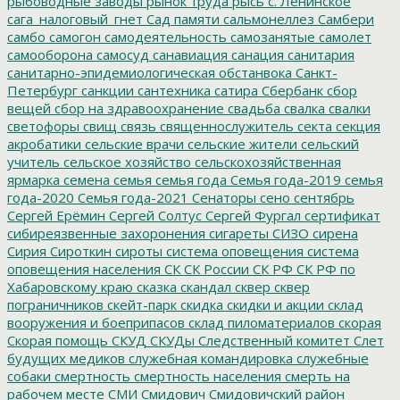
рыбоводные заводы
рынок труда
рысь
с. Ленинское
сага_налоговый_гнет
Сад памяти
сальмонеллез
Самбери
самбо
самогон
самодеятельность
самозанятые
самолет
самооборона
самосуд
санавиация
санация
санитария
санитарно-эпидемиологическая обстанвока
Санкт-
Петербург
санкции
сантехника
сатира
Сбербанк
сбор
вещей
сбор на здравоохранение
свадьба
свалка
свалки
светофоры
свищ
связь
священнослужитель
секта
секция
акробатики
сельские врачи
сельские жители
сельский
учитель
сельское хозяйство
сельскохозяйственная
ярмарка
семена
семья
семья года
Семья года-2019
семья
года-2020
Семья года-2021
Сенаторы
сено
сентябрь
Сергей Ерёмин
Сергей Солтус
Сергей Фургал
сертификат
сибиреязвенные захоронения
сигареты
СИЗО
сирена
Сирия
Сироткин
сироты
система оповещения
система
оповещения населения
СК
СК России
СК РФ
СК РФ по
Хабаровскому краю
сказка
скандал
сквер
сквер
пограничников
скейт-парк
скидка
скидки и акции
склад
вооружения и боеприпасов
склад пиломатериалов
скорая
Скорая помощь
СКУД
СКУДы
Следственный комитет
Слет
будущих медиков
служебная командировка
служебные
собаки
смертность
смертность населения
смерть на
рабочем месте
СМИ
Смидович
Смидовичский район