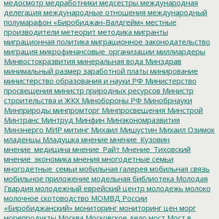
медосмотр
медработники
медсестры
международная
делегация
международные отношения
международный
полумарафон «Биробиджан-Валдгейм»
местные
производители
метеорит
методика
мигранты
миграционная политика
миграционное законодательство
миграция
микрофинансовые_организации
миллиардеры
Минвостокразвития
минеральная вода
Минздрав
минимальный размер заработной платы
минирование
министерство образования и науки РФ
Министерство
просвещения
министр природных ресурсов
Министр
строительства и ЖКХ
Минобороны РФ
Минобрнауки
Минприроды
минпромторг
Минпросвещения
Минстрой
Минтранс
Минтруд
Минфин
Минэкономразвития
Минэнерго
МИР
митинг
Михаил Мишустин
Михаил Озимок
младенцы
Младушка
мнение
мнение_Кузовин
мнение_медицина
мнение_Райт
Мнение_Тиховский
мнение_экономика
мнения
многодетные семьи
многодетные_семьи
мобильная галерея
мобильная связь
мобильное приложение
модельная библиотека
Молодая
Гвардия
молодежный еврейский центр
молодежь
молоко
молочное скотоводство
МОМВД России
«Биробиджанский»
мониторинг
мониторинг цен
морг
морепродукты
Москва
Московское дело
мост
Мост в