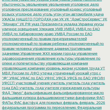
убыточность
увольнение
увольнения
уголовное дело
уголовное преследование
уголовный кодекс
уголовный
розыск
уголоное дело
уголь
угон
угон автомобиля
удача
УЖАСЫ НАШЕГО ГОРОДКА
узи
УК
УК "ДомСтроСервис"
УК
"Монарх"
УК РФ
указ Президента
укладка
Украина
укусы
уличное освещение
Улюкаев
УМВ
УМВД
УМВД по ЕАО
УМВД по Хабаровскому краю
УМВД России по ЕАО
уполномоченный по правам предпринимателей
уполномоченный по правам ребенка
уполномоченный по
правам человека
управление административными
зданиями
Управление ЖКХ мэрии города
управление
здравоохранения
управление культуры
управление по
опеке и попечительству
управляющая компания
управляющие компании
уровень жизни
условия труда
УТ
МВД России по ДФО
утечка
утраченный урожай
утро с
"@"
УФАС
УФАС по ЕАО
УФНС
УФСБ
УФСБ по ЕАО
УФСИН
УФССП
участковый
учения
учитель
учитель года
учитель
года ЕАО
учитель_года
учителя
учреждения культуры
ФАД "Амур"
фальсификация
фальсифицированное масло
фальшивая купюра
фальшивомонетчики
фанфурики
ФАП
ФАПы
ФАС
фастфуд для пожилых
февраль
февраль_2026
федеральная программа по переселению
Федеральная