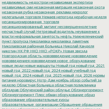
недвижимость
недострои
независимая экспертиза
независимые сми
незаконная миграция
незаконная охота
незаконная рубка
незаконная_реклама
некролог
нелегальная торговля
Немаев
непогода
нерабочая неделя
несанкционированная_торговля
несанкционированный_митинг
несовершеннолетние
несчастный случай
Нетрезвый водитель
неуважение к
власти
неформальная занятость
нефть
Нижнеленинский
пункт пропуска
Николаевка
николаевка_памятник
Николаевская районная больница
Николай Канделя
никотин
НК РФ
НКО
НКО «РОКР»
Новая звезда
Новгородская область
нововвведение
нововведение
нововведениея
нововведения
новое_оборудование
новые люди
новые маршруты
Новый год
новый год_2021
новый год_2022
новый год_2024
новый учебный год
новый_год_2024
новый_год_2025
новый_год_2026
нормы
питания
норовирус
Нотр-Дам
ноябрь
обзор событий за
неделю
Областная больница
областная поликлиника
облздрав
Облученский район
облучье
Облэнергоремонт
Облэнергоремонт Плюс
обман
оборудование
образ
образование
образовательные курсы
образовательные_организации
Обращение
обращения