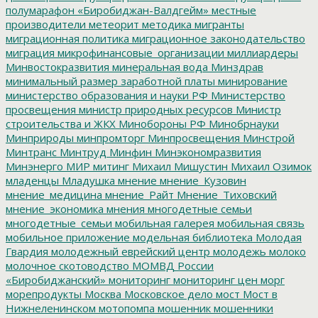
полумарафон «Биробиджан-Валдгейм»
местные
производители
метеорит
методика
мигранты
миграционная политика
миграционное законодательство
миграция
микрофинансовые_организации
миллиардеры
Минвостокразвития
минеральная вода
Минздрав
минимальный размер заработной платы
минирование
министерство образования и науки РФ
Министерство
просвещения
министр природных ресурсов
Министр
строительства и ЖКХ
Минобороны РФ
Минобрнауки
Минприроды
минпромторг
Минпросвещения
Минстрой
Минтранс
Минтруд
Минфин
Минэкономразвития
Минэнерго
МИР
митинг
Михаил Мишустин
Михаил Озимок
младенцы
Младушка
мнение
мнение_Кузовин
мнение_медицина
мнение_Райт
Мнение_Тиховский
мнение_экономика
мнения
многодетные семьи
многодетные_семьи
мобильная галерея
мобильная связь
мобильное приложение
модельная библиотека
Молодая
Гвардия
молодежный еврейский центр
молодежь
молоко
молочное скотоводство
МОМВД России
«Биробиджанский»
мониторинг
мониторинг цен
морг
морепродукты
Москва
Московское дело
мост
Мост в
Нижнеленинском
мотопомпа
мошенник
мошенники