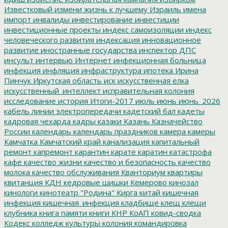
Известковый
измени жизнь к лучшему
Израиль
имена
импорт
инвалиды
инвестирование
инвестиции
инвестиционные проекты
индекс самоизоляции
индекс
человеческого развития
индексация
инновационное
развитие
иностранные государства
инспектор ДПС
инсульт
интервью
Интернет
инфекционная больница
инфекция
инфляция
инфраструктура
ипотека
Ирина
Пинчук
Иркутская область
иск
искусственная елка
искусственный_интеллект
исправительная колония
исследование
история
Итоги-2017
июль
июнь
июнь_2026
кабель линии электропередачи
кадетский бал
кадеты
кадровая чехарда
кадры
казаки
Казань
Казначейство
России
календарь
календарь праздников
камера
камеры
Камчатка
Камчатский край
канализация
капитальный
ремонт
капремонт
карантин
карате
каратин
катастрофа
кафе
качество жизни
качество и безопасность
качество
молока
качество обслуживания
Кванториум
квартиры
квитанция
КДН
кедровые шишки
Кемерово
кинозал
кинологи
кинотеатр "Родина"
Кирга
китай
кишечная
инфекция
кишечная_инфекция
кладбище
клещ
клещи
клубника
книга памяти
книги
КНР
КоАП
ковид-сводка
Кодекс
колледж культуры
колония
командировка