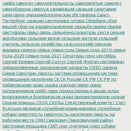
самбо
самогон
самодеятельность
самозанятые
самолет
самооборона
самосуд
санавиация
санация
санитария
санитарно-эпидемиологическая обстанвока
Санкт-
Петербург
санкции
сантехника
сатира
Сбербанк
сбор
вещей
сбор на здравоохранение
свадьба
свалка
свалки
светофоры
свищ
связь
священнослужитель
секта
секция
акробатики
сельские врачи
сельские жители
сельский
учитель
сельское хозяйство
сельскохозяйственная
ярмарка
семена
семья
семья года
Семья года-2019
семья
года-2020
Семья года-2021
Сенаторы
сено
сентябрь
Сергей Ерёмин
Сергей Солтус
Сергей Фургал
сертификат
сибиреязвенные захоронения
сигареты
СИЗО
сирена
Сирия
Сироткин
сироты
система оповещения
система
оповещения населения
СК
СК России
СК РФ
СК РФ по
Хабаровскому краю
сказка
скандал
сквер
сквер
пограничников
скейт-парк
скидка
скидки и акции
склад
вооружения и боеприпасов
склад пиломатериалов
скорая
Скорая помощь
СКУД
СКУДы
Следственный комитет
Слет
будущих медиков
служебная командировка
служебные
собаки
смертность
смертность населения
смерть на
рабочем месте
СМИ
Смидович
Смидовичский район
смотровая площадка
СМП
снег
снегопад
снюс
собаки