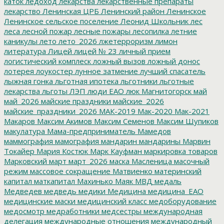
каток
ледоход
лекарства
лекарственные препараты
лекарство
Ленинская ЦРБ
Ленинский район
Ленинское
Ленинское сельское поселение
Леонид Школьник
лес
леса
лесной пожар
лесные пожары
лесопилка
летние
каникулы
лето
лето_2026
лжетерроризм
лимон
литература
Лицей
лицей № 23
личный прием
логистический комплеск
ложный вызов
ложный донос
лотерея
лоукостер
лунное затмение
лучший спасатель
лыжная гонка
льготная ипотека
льготники
льготные
лекарства
льготы
ЛЭП
люди ЕАО
люк
Магнитогорск
май
май_2026
майские праздники
майские_2026
майские_праздники_2026
МАК-2019
Мак-2020
Мак-2021
Макаров
Максим Акимов
Максим Семенов
Максим Шупиков
макулатура
Мама-предприниматель
Мамедов
маммография
мамография
мандарин
мандарины
Марвин
Токайер
Мария Костюк
Марк Кауфман
маркировка товаров
Марковский
март
март_2026
маска
Масленица
масочный
режим
массовое сокращение
Матвиенко
материнский
капитал
маткапитал
Махинько
Маяк
МВД
медаль
Медведев
медведь
медики
Медицина
медицина_ЕАО
медицинские маски
медицинский класс
медоборудование
медосмотр
медработники
медсестры
международная
делегация
международные отношения
международный