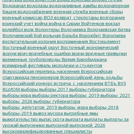
Водоканал
водолазы
водоналивные дамбы
водонапорная
башня
водоснабжение
военная служба
военные сборы
военный комиссар
ВОЗ
возврат_стеклотары
возгорание
воинский учет
война
война в Сирии
Войтенков
вокзал
волейбол
волк
Волонтеры
Волочаевка
Волочаевская битва
Волочаевский бой
вольная борьба
Ворожбит
Воропаева
воспитательная колония
воспоминания
Востокцемент
Восточный военный округ
Восточный экономический
форум
врач
врачебные ошибки
врачи
вредные привычки
временные трубопроводы
Время Биробиджана
всемирный фестиваль молодежи и студентов
Всероссийская перепись населения
Всероссийская
спартакиада пенсионеров
Всероссийский день ходьбы
Всероссийский конкурс
встреча_с_населением
ВТБъ
ВУЗ
ВЦИОМ
выборы
выборы 2017
выборы губернатора
выборы мэра
выборы ректора
выборы_2019
выборы_2021
выборы_2026
выборы_губернатора
выборы_депутатов_2019
выборы_мэра
выборы-2018
выборы-2019
вывоз мусора
выгребные ямы
вымогательство
выпас скота
выплата
выплаты
выплаты за
урожай
выпускники
выпускной
выпускной_2026
высококвалифицированные специалисты