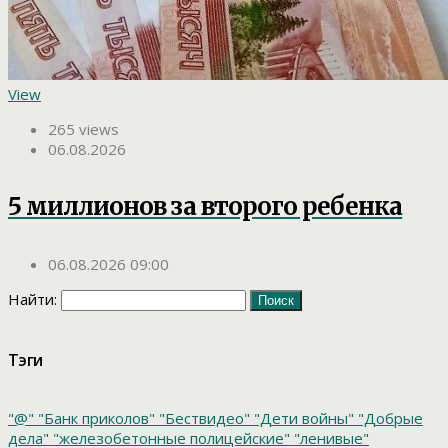
View
265 views
06.08.2026
5 миллионов за второго ребенка
06.08.2026 09:00
Найти:
Тэги
"@"
"Банк приколов"
"Бествидео"
"Дети войны"
"Добрые
дела"
"железобетонные полицейские"
"ленивые"