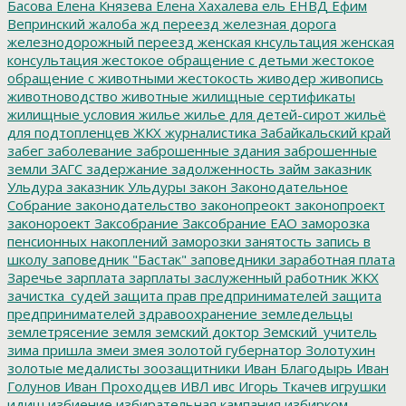
Басова
Елена Князева
Елена Хахалева
ель
ЕНВД
Ефим
Вепринский
жалоба
жд переезд
железная дорога
железнодорожный переезд
женская кнсультация
женская
консультация
жестокое обращение с детьми
жестокое
обращение с животными
жестокость
живодер
живопись
животноводство
животные
жилищные сертификаты
жилищные условия
жилье
жилье для детей-сирот
жильё
для подтопленцев
ЖКХ
журналистика
Забайкальский край
забег
заболевание
заброшенные здания
заброшенные
земли
ЗАГС
задержание
задолженность
займ
заказник
Ульдура
заказник Ульдуры
закон
Законодательное
Собрание
законодательство
законопреокт
законопроект
законороект
Заксобрание
Заксобрание ЕАО
заморозка
пенсионных накоплений
заморозки
занятость
запись в
школу
заповедник "Бастак"
заповедники
заработная плата
Заречье
зарплата
зарплаты
заслуженный работник ЖКХ
зачистка_судей
защита прав предпринимателей
защита
предпринимателей
здравоохранение
земледельцы
землетрясение
земля
земский доктор
Земский_учитель
зима пришла
змеи
змея
золотой губернатор
Золотухин
золотые медалисты
зоозащитники
Иван Благодырь
Иван
Голунов
Иван Проходцев
ИВЛ
ивс
Игорь Ткачев
игрушки
идиш
избиение
избирательная кампания
избирком