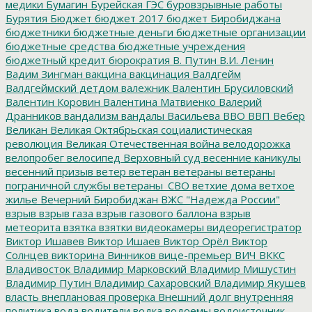
медики
Бумагин
Бурейская ГЭС
буровзрывные работы
Бурятия
Бюджет
бюджет 2017
бюджет Биробиджана
бюджетники
бюджетные деньги
бюджетные организации
бюджетные средства
бюджетные учреждения
бюджетный кредит
бюрократия
В. Путин
В.И. Ленин
Вадим Зингман
вакцина
вакцинация
Валдгейм
Валдгеймский детдом
валежник
Валентин Брусиловский
Валентин Коровин
Валентина Матвиенко
Валерий
Дранников
вандализм
вандалы
Васильева
ВВО
ВВП
Вебер
Великан
Великая Октябрьская социалистическая
революция
Великая Отечественная война
велодорожка
велопробег
велосипед
Верховный суд
весенние каникулы
весенний призыв
ветер
ветеран
ветераны
ветераны
пограничной службы
ветераны_СВО
ветхие дома
ветхое
жилье
Вечерний Биробиджан
ВЖС "Надежда России"
взрыв
взрыв газа
взрыв газового баллона
взрыв
метеорита
взятка
взятки
видеокамеры
видеорегистратор
Виктор Ишавев
Виктор Ишаев
Виктор Орёл
Виктор
Солнцев
викторина
Винников
вице-премьер
ВИЧ
ВККС
Владивосток
Владимир Марковский
Владимир Мишустин
Владимир Путин
Владимир Сахаровский
Владимир Якушев
власть
внеплановая проверка
Внешний долг
внутренняя
политика
вода
водители
водка
водоемы
водоисточник