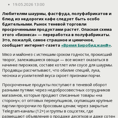
19.05.2026 13:00
Любителям шаурмы, фастфуда, полуфабрикатов и
блюд из недорогих кафе следует быть особо
бдительными. Рынок теневой торговли
просроченными продуктами растет. Опасная схема
этого «бизнеса» — переработка в полуфабрикаты.
Это, пожалуй, самое страшное и циничное,
сообщает интернет-газета
«Время Биробиджан@»
.
Мясо и майонез с истекшим сроком годности, прокисший
творог, залежавшиеся овощи — все может оказаться в
начинке пирожков, составе котлет или соусе для шаурмы.
Продавцы рассчитывают, что обилие специй, лука,
чеснока и усилителей вкуса скроет признаки порчи.
Просроченные продукты поступают в теневой оборот
разными путями: через недобросовестных сотрудников
магазинов, которые продают списанные товары «на
сторону»; от оптовых перекупщиков, скупающих крупные
партии просрочки по бросовым ценам; через закрытые
Telegram‑каналы (12+) и группы в соцсетях, где
размещают объявления о продаже десятков и даже сотен