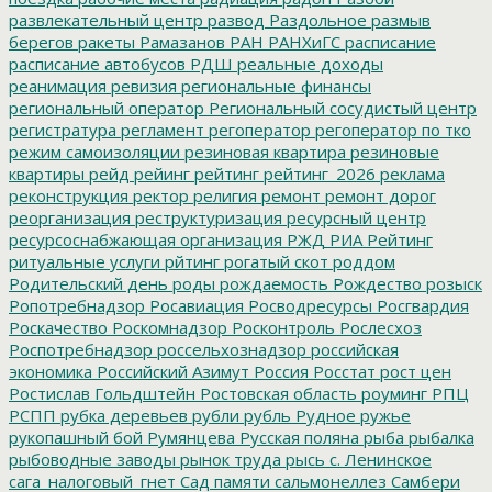
развлекательный центр
развод
Раздольное
размыв
берегов
ракеты
Рамазанов
РАН
РАНХиГС
расписание
расписание автобусов
РДШ
реальные доходы
реанимация
ревизия
региональные финансы
региональный оператор
Региональный сосудистый центр
регистратура
регламент
регоператор
регоператор по тко
режим самоизоляции
резиновая квартира
резиновые
квартиры
рейд
рейинг
рейтинг
рейтинг_2026
реклама
реконструкция
ректор
религия
ремонт
ремонт дорог
реорганизация
реструктуризация
ресурсный центр
ресурсоснабжающая организация
РЖД
РИА Рейтинг
ритуальные услуги
рйтинг
рогатый скот
роддом
Родительский день
роды
рождаемость
Рождество
розыск
Ропотребнадзор
Росавиация
Росводресурсы
Росгвардия
Роскачество
Роскомнадзор
Росконтроль
Рослесхоз
Роспотребнадзор
россельхознадзор
российская
экономика
Российский Азимут
Россия
Росстат
рост цен
Ростислав Гольдштейн
Ростовская область
роуминг
РПЦ
РСПП
рубка деревьев
рубли
рубль
Рудное
ружье
рукопашный бой
Румянцева
Русская поляна
рыба
рыбалка
рыбоводные заводы
рынок труда
рысь
с. Ленинское
сага_налоговый_гнет
Сад памяти
сальмонеллез
Самбери