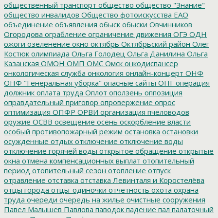
общественный транспорт
общество
общество "Знание"
общество инвалидов
Общество фотоискусства ЕАО
объединение
объявления
обыск
обыски
Овчинников
Огородова
ограбление
ограничение движения
ОГЭ
ОДН
ожоги
озеленение
окно
октябрь
Октябрьский район
Олег
Костюк
олимпиада
Ольга Голодец
Ольга Данилина
Ольга
Казанская
ОМОН
ОМП
ОМС
Омск
онкодиспансер
онкологическая служба
онкология
онлайн-концерт
ОНФ
ОНФ "Генеральная уборка"
опасные сайты
ОПГ
операция
должник
оплата труда
Оплот
оползень
оппозиция
оправдательный приговор
опровержение
опрос
оптимизация
ОПФР
ОРВИ
организация пчеловодов
оружие
ОСВВ
освещение
осень
оскорбление власти
особый противопожарный режим
остановка
остановки
осужденные
отдых
отключение
отключение воды
отключение горячей воды
открытое обращение
открытые
окна
отмена компенсационных выплат
отопительный
период
отопительный сезон
отопление
отпуск
отравление
отставка
отставка Левинталя и Коростелёва
отцы города
отцы-одиночки
отчетность
охота
охрана
труда
очереди
очередь на жилье
очистные сооружения
Павел Малышев
Павлова
паводок
падение
пал
палаточный