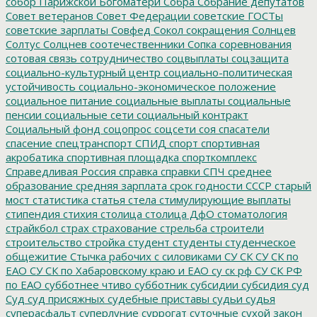
собор Парижской Богоматери
Собра
Собрание депутатов
Совет ветеранов
Совет Федерации
советские ГОСТы
советские зарплаты
Совфед
Сокол
сокращения
Солнцев
Солтус
Солцнев
соотечественники
Сопка
соревнования
сотовая связь
сотрудничество
соцвыплаты
соцзащита
социально-культурный центр
социально-политическая
устойчивость
социально-экономическое положение
социальное питание
социальные выплаты
социальные
пенсии
социальные сети
социальный контракт
Социальный фонд
соцопрос
соцсети
соя
спасатели
спасение
спецтранспорт
СПИД
спорт
спортивная
акробатика
спортивная площадка
спорткомплекс
Справедливая Россия
справка
справки
СПЧ
среднее
образование
средняя зарплата
срок годности
СССР
старый
мост
статистика
статья
стела
стимулирующие выплаты
стипендия
стихия
столица
столица ДфО
стоматология
страйкбол
страх
страхование
стрельба
строители
строительство
стройка
студент
студенты
студенческое
общежитие
Стычка рабочих с силовиками
СУ СК
СУ СК по
ЕАО
СУ СК по Хабаровскому краю и ЕАО
су ск рф
СУ СК РФ
по ЕАО
субботнее чтиво
субботник
субсидии
субсидия
суд
Суд
суд присяжных
судебные приставы
судьи
судья
суперасфальт
суперлуние
суррогат
суточные
сухой закон