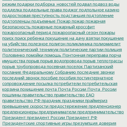
режим
подарки
подборка_новостей
подвал
подвоз воды
подделка
поддельные права
поджог
подпольное казино
подростковая преступность
подстанция
подтопление
подтопленцы
подъемные
Пожар
пожар
пожарная
безопасность
пожарные
пожарный кроссфит
пожароопасный период
пожароопасный сезон
пожары
поиск
поиск ребенка
покушение на дачу взятки
покушение
на убийство
полезное
полигон
поликлиника
полиомиелит
политехнический техникум
политические партии
полиция
Половинко
помойки
помощь
Понтонная переправа
порча
имущества
порыв
порыв водопровода
порыв теплотрассы
порыв трубопровода
посевная
поселок Партизанский
послание Федеральному Собранию
последние звонки
последний звонок
пособие
пособия
постинтернатное
сопровождение
посылка
потребители
потребительская
корзина
похищение
почта
Почта России
Почта_России
пошлины
правительство
правительство ЕАО
правительство РФ
праздник
праздники
праймериз
превышение скорости
предостережение
предпенсионер
предпенсионеры
предприниматели
предпринимательство
Президент
президент России
Президент РФ
Президентские спортивные игры
презумпция доверия