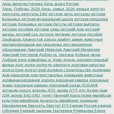
день физкультурника
День флага России
День_Победы_2026
День_семьи_2026
деньги
депутат
депутаты
депутаты ЕАО
детдом
дети
детсады
детская
больница
детская музыкальная школа
детская площадка
детская_больница
детские батуты
детские выплаты
детские пособия
детские сады
детский дом
детский
лагерь
детский сад
детское питание
детское пособие
Джабаров
Джанхотов
дзюдо
диабет
дикие животные
диспансеризация
дистанционка
дистанционное
образование
Дмитрий Меведев
Дмитрий Медведев
Дмитрий Нестеров
Доблесть_Хингана
Добрые люди
Добрые руки
довыборы_в_Думу
дождь
документальный
фильм
долг
долги
долги по зарплате
долговая нагрузка
долгострои
долгострой
долевое строительство
должники
дом офицеров
дом престарелых
домашние животные
допфинансирование
дороги
дорожная камера
дорожные
знаки
дорожные камеры
дорожный радар
ДОСААФ
дотации
доход
доходы
ДПС
дрова
ДТП
дтп
Дудин
дым
ДЭК
дюкер
ЕАО
ЕАО_тонет
Евгений Коростелев
еврейская
культура
еврейская_мудрость
еврейские традиции
Евровидение
Евросеть
Еврстат
ЕГЭ
Единая Россия
единая
субсидия
Единый заказчик
Екатерина Румянцева
Елена