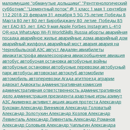
малоимущие
"обманутые дольщики"
"Рентгенологический
субботник"
"Цементный поток"
@
1 класс
1 мая
1 сентября
112
2018
23 февраля
31 декабря
5
5G
75-летие Победы
8
Марта
80 лет
80 лет Биробиджану
80_летие_Победы
85
лет ЕАО
85_лет_ЕАО
9 мая
Apple
Forbes
Instagram
L-410
QR-код
WhatsApp
Wi-Fi
WorldSkills Russia
аборты
аварийная
посадка
аварийное жилье
аварийные дома
аварийный дом
аварийный жилфонд
аварийный мост
авария
авария на
Чернобыльской АЭС
август
Авдалян
авиабилеты
авиакатастрофа
авиалесоохрана
авиасообщение
авиация
автобус
автобусная остановка
автобусные войны
автобусные остановки
автобусные перевозки
автобусный
парк
автобусы
автовокзал
автоклуб
автомобили
автомобиль
автоперевозки
Агада
агитпоезд
аграрии
адвокат
Адвокаты
административная комиссия
административная ответственность
административное
дело
администрация президента
азартные игры
азимут
АЗС
Акименко
активист
акция
акция протеста
Александр
Буксман
Александр Винников
Александр Головатый
Александр Золотухин
Александр Козлов
Александр
Левинталь
Александр Ливенталь
Александр Романов
Александр Соловьев
Александр Чаплыгин
Александра