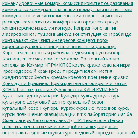
командировочные
комары
комиссия
комитет образования
коммуналка
коммунальная авария
коммунальные платежи
коммунальные услуги
компенсации
компенсационные
расходы
компенсация
комфортная городская среда
кондитерские изделия
конкурс
Конрад
Константин
Лазарев
конституционный суд
конституция
контрабанда
контрафакт
конфликт интересов
концерт
Корж
коронавирус
коронавирусные выплаты
коронаврус
Коростелев
короткая рабочая неделя
коррупция
корь
Косвинцев
космодром
космодром_Восточный
космос
котельная
Кочмар
КПРФ
КПСС
кража
кражи
красная икра
Краснодарский край
кредит
кредитная амнистия
кредитоспособность
Кремль
креозот
Крещение
кризис
Крик души
Криминал
Крым
крытый каток
крытый_каток
КСН
КТ-исследование
Кубок лосося
КУГИ
КУГИ ЕАО
Кудесник
кудо
кулинария
Кульдкр
Кульдур
культура
культурно досуговый центр
купальный сезон
купальный_сезон
купюры
Кураж
курение
Куренков
курсы
курсы повышения квалификации
КФХ
лаборатория
Лаг ба-
Омер
лагерь
Лагошина
лайк
ЛДПР
Левинталь
Легкая
атлетика
легкоатлетическая пробежка
лед
ледовая
переправа
ледовые скульптуры
ледовый городок
ледовый