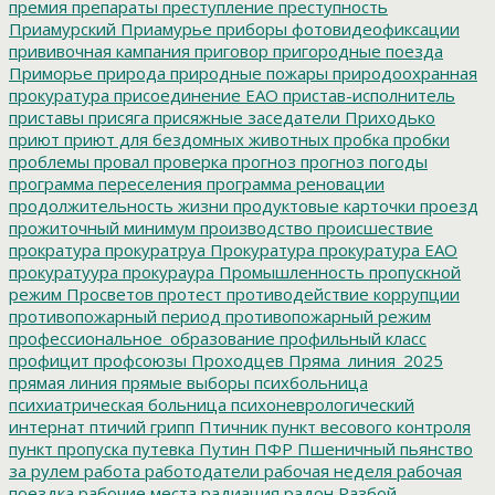
премия
препараты
преступление
преступность
Приамурский
Приамурье
приборы фотовидеофиксации
прививочная кампания
приговор
пригородные поезда
Приморье
природа
природные пожары
природоохранная
прокуратура
присоединение ЕАО
пристав-исполнитель
приставы
присяга
присяжные заседатели
Приходько
приют
приют для бездомных животных
пробка
пробки
проблемы
провал
проверка
прогноз
прогноз погоды
программа переселения
программа реновации
продолжительность жизни
продуктовые карточки
проезд
прожиточный минимум
производство
происшествие
прократура
прокуратруа
Прокуратура
прокуратура ЕАО
прокуратуура
прокураура
Промышленность
пропускной
режим
Просветов
протест
противодействие коррупции
противопожарный период
противопожарный режим
профессиональное_образование
профильный класс
профицит
профсоюзы
Проходцев
Пряма_линия_2025
прямая линия
прямые выборы
психбольница
психиатрическая больница
психоневрологический
интернат
птичий грипп
Птичник
пункт весового контроля
пункт пропуска
путевка
Путин
ПФР
Пшеничный
пьянство
за рулем
работа
работодатели
рабочая неделя
рабочая
поездка
рабочие места
радиация
радон
Разбой