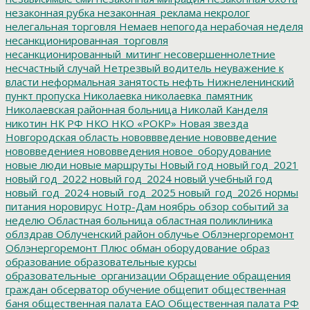
незаконная рубка
незаконная_реклама
некролог
нелегальная торговля
Немаев
непогода
нерабочая неделя
несанкционированная_торговля
несанкционированный_митинг
несовершеннолетние
несчастный случай
Нетрезвый водитель
неуважение к
власти
неформальная занятость
нефть
Нижнеленинский
пункт пропуска
Николаевка
николаевка_памятник
Николаевская районная больница
Николай Канделя
никотин
НК РФ
НКО
НКО «РОКР»
Новая звезда
Новгородская область
нововвведение
нововведение
нововведениея
нововведения
новое_оборудование
новые люди
новые маршруты
Новый год
новый год_2021
новый год_2022
новый год_2024
новый учебный год
новый_год_2024
новый_год_2025
новый_год_2026
нормы
питания
норовирус
Нотр-Дам
ноябрь
обзор событий за
неделю
Областная больница
областная поликлиника
облздрав
Облученский район
облучье
Облэнергоремонт
Облэнергоремонт Плюс
обман
оборудование
образ
образование
образовательные курсы
образовательные_организации
Обращение
обращения
граждан
обсерватор
обучение
общепит
общественная
баня
общественная палата ЕАО
Общественная палата РФ