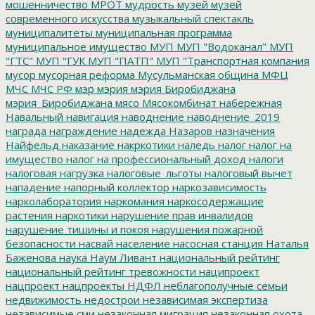
мошенничество
МРОТ
мудрость
музей
музей
современного искусства
музыкальный спектакль
муниципалитеты
муниципальная программа
муниципальное имущество
МУП
МУП "Водоканал"
МУП
"ГТС"
МУП "ГУК
МУП "ПАТП"
МУП "Транспортная компания
мусор
мусорная реформа
Мусульманская община
МФЦ
МЧС
МЧС РФ
мэр
мэрия
мэрия Биробиджана
мэрия_Биробиджана
мясо
Мясокомбинат
набережная
Навальный
навигация
наводнение
наводнение_2019
награда
награждение
надежда
Назаров
назначения
Найфельд
наказание
накркотики
наледь
налог
налог на
имущество
налог на профессиональный доход
налоги
налоговая нагрузка
налоговые_льготы
налоговый вычет
нападение
напорный коллектор
наркозависимость
нарколаборатория
наркомания
наркосодержащие
растения
наркотики
нарушение прав инвалидов
нарушение тишины и покоя
нарушения пожарной
безопасности
насвай
население
насосная станция
Наталья
Баженова
наука
Наум Ливант
национальный рейтинг
национальный рейтинг тревожности
наципроект
нацпроект
нацпроекты
НДФЛ
неблагополучные семьи
недвижимость
недострои
независимая экспертиза
независимые сми
незаконная миграция
незаконная охота