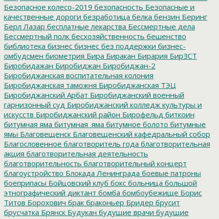
Безопасное колесо-2019
безопасность
Безопасные и
качественные дороги
безработица
белка
бензин
Беринг
Берл Лазар
бесплатные лекарства
Бессмертные дела
Бессмертный полк
бесхозяйственность
бешенство
библиотека
бизнес
бизнес без поддержки
бизнес-
омбудсмен
биометрия
Бира
Биракан
Бирария
БирЗСТ
Биробидажан
Биробиджан
Биробиджан-2
Биробиджанская воспитательная колония
Биробиджанская таможня
Биробиджанская ТЭЦ
Биробиджанский Арбат
Биробиджанский военный
гарнизонный суд
Биробиджанский колледж культуры и
искусств
Биробиджанский район
Бирофельд
биткоин
битумная яма
битумная_яма
битумное болото
битумные
ямы
Благовещенск
Благовещенский кафедральный собор
Благословенное
благотворитель года
благотворительная
акция
благотворительная деятельность
благотворительность
благотворительный концерт
благоустройство
Блокада Ленинграда
боевые патроны
боеприпасы
Бойцовский клуб
бокс
больница
большой
этнографический диктант
бомба
бомбоубежище
Борис
Титов
Борохович
брак
браконьер
Бридер
брусит
брусчатка
Брянск
Будукан
будущие врачи
будущие