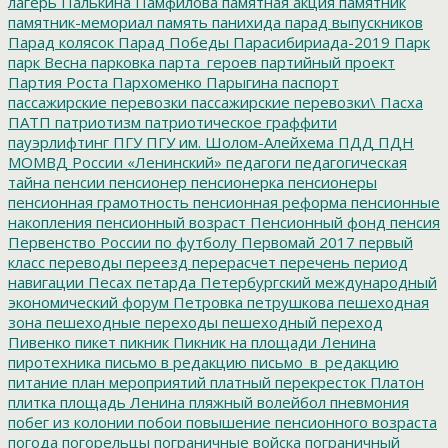
лагерь
Палькина
Памфилова
памятная акция
памятник
памятник-мемориал
память
панихида
парад выпускников
Парад колясок
Парад Победы
Парасибириада-2019
Парк
парк Весна
парковка
парта_героев
партийный проект
Партия Роста
Пархоменко
Парыгина
паспорт
пассажирские перевозки
пассажирские перевозки\
Пасха
ПАТП
патриотизм
патриотическое граффити
пауэрлифтинг
ПГУ
ПГУ им. Шолом-Алейхема
ПДД
ПДН
МОМВД России «Ленинский»
педагоги
педагогическая
тайна
пенсии
пенсионер
пенсионерка
пенсионеры
пенсионная грамотность
пенсионная реформа
пенсионные
накопления
пенсионный возраст
Пенсионный фонд
пенсия
Первенство России по футболу
Первомай 2017
первый
класс
переводы
переезд
перерасчет
перечень
период
навигации
Песах
петарда
Петербургский международный
экономический форум
Петровка
петрушкова
пешеходная
зона
пешеходные переходы
пешеходный переход
Пивенко
пикет
пикник
Пикник на площади Ленина
пиротехника
письмо в редакцию
письмо_в_редакцию
питание
план мероприятий
платный перекресток
Платон
плитка
площадь Ленина
пляжный волейбол
пневмония
побег из колонии
побои
повышение пенсионного возраста
погода
погорельцы
пограничные войска
пограничный