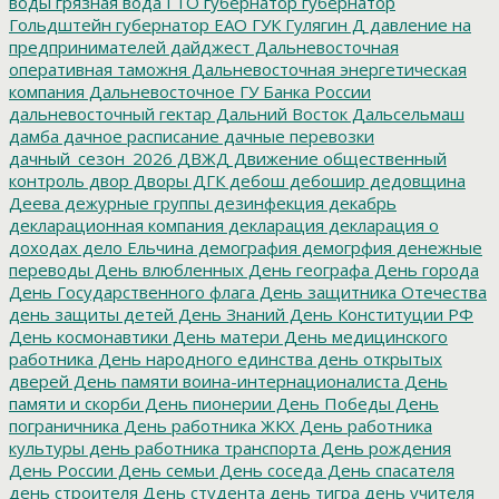
воды
грязная вода
ГТО
губернатор
губернатор
Гольдштейн
губернатор ЕАО
ГУК
Гулягин
Д
давление на
предпринимателей
дайджест
Дальневосточная
оперативная таможня
Дальневосточная энергетическая
компания
Дальневосточное ГУ Банка России
дальневосточный гектар
Дальний Восток
Дальсельмаш
дамба
дачное расписание
дачные перевозки
дачный_сезон_2026
ДВЖД
Движение общественный
контроль
двор
Дворы
ДГК
дебош
дебошир
дедовщина
Деева
дежурные группы
дезинфекция
декабрь
декларационная компания
декларация
декларация о
доходах
дело Ельчина
демография
демогрфия
денежные
переводы
День влюбленных
День географа
День города
День Государственного флага
День защитника Отечества
день защиты детей
День Знаний
День Конституции РФ
День космонавтики
День матери
День медицинского
работника
День народного единства
день открытых
дверей
День памяти воина-интернационалиста
День
памяти и скорби
День пионерии
День Победы
День
пограничника
День работника ЖКХ
День работника
культуры
день работника транспорта
День рождения
День России
День семьи
День соседа
День спасателя
день строителя
День студента
день тигра
день учителя