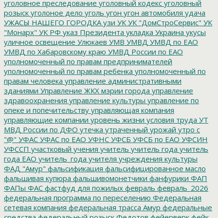
уголовное преследование
уголовный кодекс
уголовный
розыск
уголоное дело
уголь
угон
угон автомобиля
удача
УЖАСЫ НАШЕГО ГОРОДКА
узи
УК
УК "ДомСтроСервис"
УК
"Монарх"
УК РФ
указ Президента
укладка
Украина
укусы
уличное освещение
Улюкаев
УМВ
УМВД
УМВД по ЕАО
УМВД по Хабаровскому краю
УМВД России по ЕАО
уполномоченный по правам предпринимателей
уполномоченный по правам ребенка
уполномоченный по
правам человека
управление административными
зданиями
Управление ЖКХ мэрии города
управление
здравоохранения
управление культуры
управление по
опеке и попечительству
управляющая компания
управляющие компании
уровень жизни
условия труда
УТ
МВД России по ДФО
утечка
утраченный урожай
утро с
"@"
УФАС
УФАС по ЕАО
УФНС
УФСБ
УФСБ по ЕАО
УФСИН
УФССП
участковый
учения
учитель
учитель года
учитель
года ЕАО
учитель_года
учителя
учреждения культуры
ФАД "Амур"
фальсификация
фальсифицированное масло
фальшивая купюра
фальшивомонетчики
фанфурики
ФАП
ФАПы
ФАС
фастфуд для пожилых
февраль
февраль_2026
федеральная программа по переселению
Федеральная
сетевая компания
федеральная трасса Амур
федеральные
средства
федеральный розыск
Федотов
фейерверк
фейк