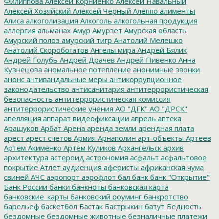
Филиппова
Алексей Корниенко
Алексей Навальный
Алексей Хозяйский
Алексей Черный
Алеппо
алименты
Алиса
алкоголизация
Алкоголь
алкогольная продукция
аллергия
альманах
Амур
Амурзет
Амурская область
Амурский полоз
амурский тигр
Анатолий Мелешко
Анатолий Скоробогатов
Ангелы мира
Андрей Бялик
Андрей Голубь
Андрей Драчев
Андрей Пивенко
Анна
Кузнецова
аномальное потепление
анонимные звонки
анонс
антивандальные меры
антикоррупционное
законодательство
антисанитария
антитеррористическая
безопасность
антитеррористическая комиссия
антитеррористические учения
АО "ДГК"
АО "ДРСК"
апелляция
аппарат видеофиксации
апрель
аптека
Арашуков
Арбат
Арена
аренда земли
арендная плата
арест
арест счетов
Армия
Арнаполин
арт-объекты
Артеев
Артём Акименко
Артём Куликов
Архангельск
архив
архитектура
астероид
астрономия
асфальт
асфальтовое
покрытие
Атлет
аудиенция
аферисты
африканская чума
свиней
АЧС
аэропорт
аэрофлот
бал
банк
банк "Открытие"
Банк России
банки
банкноты
банковская карта
банковские_карты
банковский роуминг
банкротство
барельеф
баскетбол
Бастак
Бастрыкин
батут
Бедность
бездомные
бездомные животные
безналичные платежи