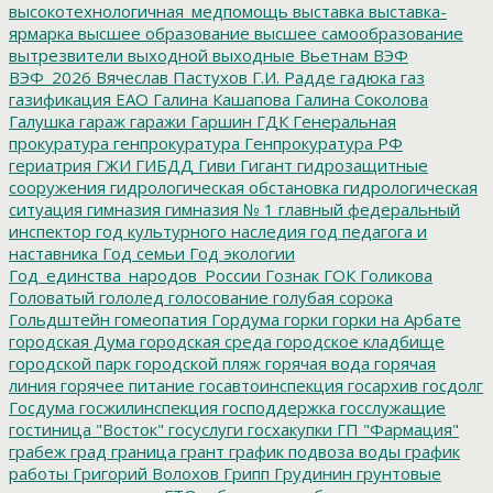
высокотехнологичная_медпомощь
выставка
выставка-
ярмарка
высшее образование
высшее самообразование
вытрезвители
выходной
выходные
Вьетнам
ВЭФ
ВЭФ_2026
Вячеслав Пастухов
Г.И. Радде
гадюка
газ
газификация ЕАО
Галина Кашапова
Галина Соколова
Галушка
гараж
гаражи
Гаршин
ГДК
Генеральная
прокуратура
генпрокуратура
Генпрокуратура РФ
гериатрия
ГЖИ
ГИБДД
Гиви
Гигант
гидрозащитные
сооружения
гидрологическая обстановка
гидрологическая
ситуация
гимназия
гимназия № 1
главный федеральный
инспектор
год культурного наследия
год педагога и
наставника
Год семьи
Год экологии
Год_единства_народов_России
Гознак
ГОК
Голикова
Головатый
гололед
голосование
голубая сорока
Гольдштейн
гомеопатия
Гордума
горки
горки на Арбате
городская Дума
городская среда
городское кладбище
городской парк
городской пляж
горячая вода
горячая
линия
горячее питание
госавтоинспекция
госархив
госдолг
Госдума
госжилинспекция
господдержка
госслужащие
гостиница "Восток"
госуслуги
госхакупки
ГП "Фармация"
грабеж
град
граница
грант
график подвоза воды
график
работы
Григорий Волохов
Грипп
Грудинин
грунтовые