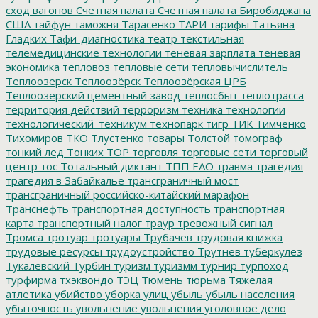
сход вагонов
Счетная палата
Счетная палата Биробиджана
США
тайфун
таможня
Тарасенко
ТАРИ
тарифы
Татьяна
Гладких
Тафи-диагностика
театр
текстильная
телемедицинские технологии
теневая зарплата
теневая
экономика
тепловоз
тепловые сети
тепловычислитель
Теплоозерск
Теплоозёрск
Теплоозёрская ЦРБ
Теплоозерский цементный завод
теплосбыт
теплотрасса
территория действий
терроризм
техника
технологии
технологический_техникум
технопарк
тигр
ТИК
Тимченко
Тихомиров
ТКО
Тлустенко
товары
Толстой
томограф
тонкий лед
Тонких
ТОР
торговля
торговые сети
торговый
центр
тос
Тотальный диктант
ТПП ЕАО
травма
трагедия
трагедия в Забайкалье
трансграничный мост
трансграничный российско-китайский марафон
Транснефть
транспортная доступность
транспортная
карта
транспортный налог
траур
тревожный сигнал
Тромса
тротуар
тротуары
Трубачев
трудовая книжка
трудовые ресурсы
трудоустройство
Трутнев
туберкулез
Тукалевский
Турбин
туризм
туризмм
турнир
турпоход
турфирма
тхэквондо
ТЭЦ
Тюмень
тюрьма
Тяжелая
атлетика
убийство
уборка улиц
убыль
убыль населения
убыточность
увольнение
увольнения
уголовное дело