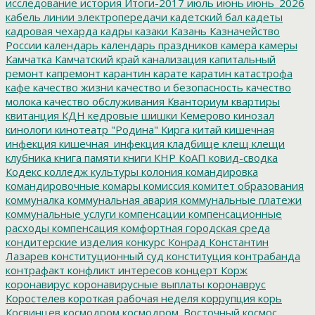
исследование
история
Итоги-2017
июль
июнь
июнь_2026
кабель линии электропередачи
кадетский бал
кадеты
кадровая чехарда
кадры
казаки
Казань
Казначейство
России
календарь
календарь праздников
камера
камеры
Камчатка
Камчатский край
канализация
капитальный
ремонт
капремонт
карантин
карате
каратин
катастрофа
кафе
качество жизни
качество и безопасность
качество
молока
качество обслуживания
Кванториум
квартиры
квитанция
КДН
кедровые шишки
Кемерово
кинозал
кинологи
кинотеатр "Родина"
Кирга
китай
кишечная
инфекция
кишечная_инфекция
кладбище
клещ
клещи
клубника
книга памяти
книги
КНР
КоАП
ковид-сводка
Кодекс
колледж культуры
колония
командировка
командировочные
комары
комиссия
комитет образования
коммуналка
коммунальная авария
коммунальные платежи
коммунальные услуги
компенсации
компенсационные
расходы
компенсация
комфортная городская среда
кондитерские изделия
конкурс
Конрад
Константин
Лазарев
конституционный суд
конституция
контрабанда
контрафакт
конфликт интересов
концерт
Корж
коронавирус
коронавирусные выплаты
коронаврус
Коростелев
короткая рабочая неделя
коррупция
корь
Косвинцев
космодром
космодром_Восточный
космос