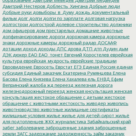
Дмитрий Нестеров
Доблесть_Хингана
Добрые люди
Добрые руки
довыборы_в_Думу
дождь
документальный
фильм
долг
долги
долги по зарплате
долговая нагрузка
долгострои
долгострой
долевое строительство
должники
дом офицеров
дом престарелых
домашние животные
допфинансирование
дороги
дорожная камера
дорожные
знаки
дорожные камеры
дорожный радар
ДОСААФ
дотации
доход
доходы
ДПС
дрова
ДТП
дтп
Дудин
дым
ДЭК
дюкер
ЕАО
ЕАО_тонет
Евгений Коростелев
еврейская
культура
еврейская_мудрость
еврейские традиции
Евровидение
Евросеть
Еврстат
ЕГЭ
Единая Россия
единая
субсидия
Единый заказчик
Екатерина Румянцева
Елена
Басова
Елена Князева
Елена Хахалева
ель
ЕНВД
Ефим
Вепринский
жалоба
жд переезд
железная дорога
железнодорожный переезд
женская кнсультация
женская
консультация
жестокое обращение с детьми
жестокое
обращение с животными
жестокость
живодер
живопись
животноводство
животные
жилищные сертификаты
жилищные условия
жилье
жилье для детей-сирот
жильё
для подтопленцев
ЖКХ
журналистика
Забайкальский край
забег
заболевание
заброшенные здания
заброшенные
земли
ЗАГС
задержание
задолженность
займ
заказник