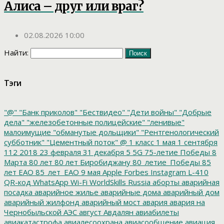
Алиса – друг или враг?
02.08.2026 10:00
Найти:
Тэги
"@"
"Банк приколов"
"Бествидео"
"Дети войны"
"Добрые
дела"
"железобетонные полицейские"
"ленивые"
малоимущие
"обманутые дольщики"
"Рентгенологический
субботник"
"Цементный поток"
@
1 класс
1 мая
1 сентября
112
2018
23 февраля
31 декабря
5
5G
75-летие Победы
8
Марта
80 лет
80 лет Биробиджану
80_летие_Победы
85
лет ЕАО
85_лет_ЕАО
9 мая
Apple
Forbes
Instagram
L-410
QR-код
WhatsApp
Wi-Fi
WorldSkills Russia
аборты
аварийная
посадка
аварийное жилье
аварийные дома
аварийный дом
аварийный жилфонд
аварийный мост
авария
авария на
Чернобыльской АЭС
август
Авдалян
авиабилеты
авиакатастрофа
авиалесоохрана
авиасообщение
авиация