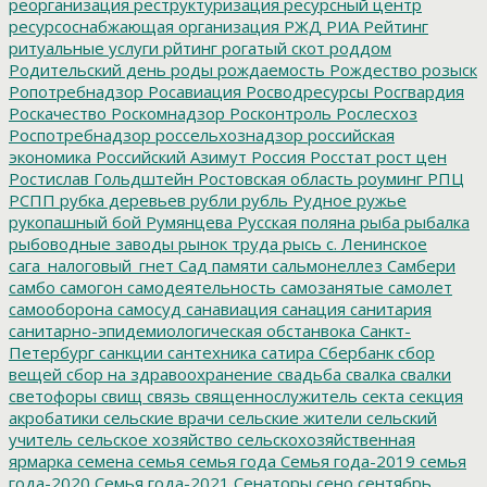
реорганизация
реструктуризация
ресурсный центр
ресурсоснабжающая организация
РЖД
РИА Рейтинг
ритуальные услуги
рйтинг
рогатый скот
роддом
Родительский день
роды
рождаемость
Рождество
розыск
Ропотребнадзор
Росавиация
Росводресурсы
Росгвардия
Роскачество
Роскомнадзор
Росконтроль
Рослесхоз
Роспотребнадзор
россельхознадзор
российская
экономика
Российский Азимут
Россия
Росстат
рост цен
Ростислав Гольдштейн
Ростовская область
роуминг
РПЦ
РСПП
рубка деревьев
рубли
рубль
Рудное
ружье
рукопашный бой
Румянцева
Русская поляна
рыба
рыбалка
рыбоводные заводы
рынок труда
рысь
с. Ленинское
сага_налоговый_гнет
Сад памяти
сальмонеллез
Самбери
самбо
самогон
самодеятельность
самозанятые
самолет
самооборона
самосуд
санавиация
санация
санитария
санитарно-эпидемиологическая обстанвока
Санкт-
Петербург
санкции
сантехника
сатира
Сбербанк
сбор
вещей
сбор на здравоохранение
свадьба
свалка
свалки
светофоры
свищ
связь
священнослужитель
секта
секция
акробатики
сельские врачи
сельские жители
сельский
учитель
сельское хозяйство
сельскохозяйственная
ярмарка
семена
семья
семья года
Семья года-2019
семья
года-2020
Семья года-2021
Сенаторы
сено
сентябрь