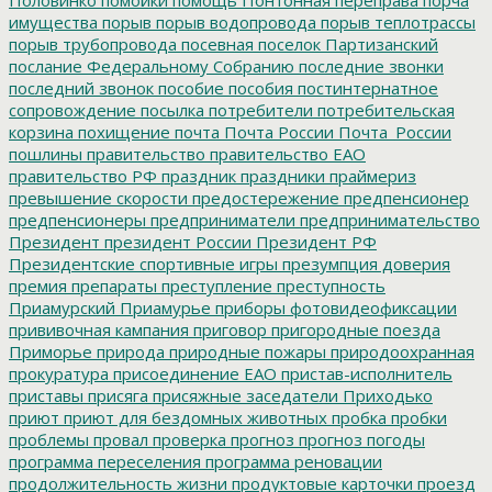
имущества
порыв
порыв водопровода
порыв теплотрассы
порыв трубопровода
посевная
поселок Партизанский
послание Федеральному Собранию
последние звонки
последний звонок
пособие
пособия
постинтернатное
сопровождение
посылка
потребители
потребительская
корзина
похищение
почта
Почта России
Почта_России
пошлины
правительство
правительство ЕАО
правительство РФ
праздник
праздники
праймериз
превышение скорости
предостережение
предпенсионер
предпенсионеры
предприниматели
предпринимательство
Президент
президент России
Президент РФ
Президентские спортивные игры
презумпция доверия
премия
препараты
преступление
преступность
Приамурский
Приамурье
приборы фотовидеофиксации
прививочная кампания
приговор
пригородные поезда
Приморье
природа
природные пожары
природоохранная
прокуратура
присоединение ЕАО
пристав-исполнитель
приставы
присяга
присяжные заседатели
Приходько
приют
приют для бездомных животных
пробка
пробки
проблемы
провал
проверка
прогноз
прогноз погоды
программа переселения
программа реновации
продолжительность жизни
продуктовые карточки
проезд