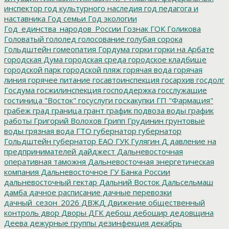
инспектор
год культурного наследия
год педагога и
наставника
Год семьи
Год экологии
Год_единства_народов_России
Гознак
ГОК
Голикова
Головатый
гололед
голосование
голубая сорока
Гольдштейн
гомеопатия
Гордума
горки
горки на Арбате
городская Дума
городская среда
городское кладбище
городской парк
городской пляж
горячая вода
горячая
линия
горячее питание
госавтоинспекция
госархив
госдолг
Госдума
госжилинспекция
господдержка
госслужащие
гостиница "Восток"
госуслуги
госхакупки
ГП "Фармация"
грабеж
град
граница
грант
график подвоза воды
график
работы
Григорий Волохов
Грипп
Грудинин
грунтовые
воды
грязная вода
ГТО
губернатор
губернатор
Гольдштейн
губернатор ЕАО
ГУК
Гулягин
Д
давление на
предпринимателей
дайджест
Дальневосточная
оперативная таможня
Дальневосточная энергетическая
компания
Дальневосточное ГУ Банка России
дальневосточный гектар
Дальний Восток
Дальсельмаш
дамба
дачное расписание
дачные перевозки
дачный_сезон_2026
ДВЖД
Движение общественный
контроль
двор
Дворы
ДГК
дебош
дебошир
дедовщина
Деева
дежурные группы
дезинфекция
декабрь