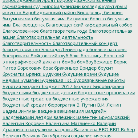
гарнизонный суд
Биробиджанский колледж культуры и
искусств
Биробиджанский район
Бирофельд
биткоин
битумная яма
битумная_яма
битумное болото
битумные
ямы
Благовещенск
Благовещенский кафедральный собор
Благословенное
благотворитель года
благотворительная
акция
благотворительная деятельность
благотворительность
благотворительный концерт
благоустройство
Блокада Ленинграда
боевые патроны
боеприпасы
Бойцовский клуб
бокс
больница
большой
этнографический диктант
бомба
бомбоубежище
Борис
Титов
Борохович
брак
браконьер
Бридер
брусит
брусчатка
Брянск
Будукан
будущие врачи
будущие
медики
Бумагин
Бурейская ГЭС
буровзрывные работы
Бурятия
Бюджет
бюджет 2017
бюджет Биробиджана
бюджетники
бюджетные деньги
бюджетные организации
бюджетные средства
бюджетные учреждения
бюджетный кредит
бюрократия
В. Путин
В.И. Ленин
Вадим Зингман
вакцина
вакцинация
Валдгейм
Валдгеймский детдом
валежник
Валентин Брусиловский
Валентин Коровин
Валентина Матвиенко
Валерий
Дранников
вандализм
вандалы
Васильева
ВВО
ВВП
Вебер
Великан
Великая Октябрьская социалистическая