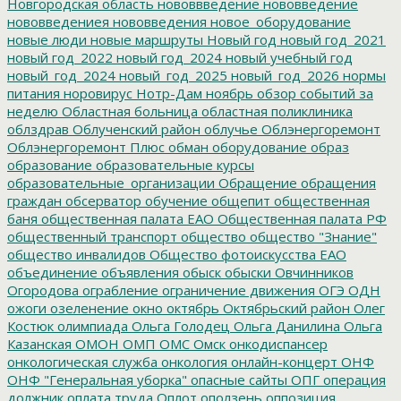
Новгородская область
нововвведение
нововведение
нововведениея
нововведения
новое_оборудование
новые люди
новые маршруты
Новый год
новый год_2021
новый год_2022
новый год_2024
новый учебный год
новый_год_2024
новый_год_2025
новый_год_2026
нормы
питания
норовирус
Нотр-Дам
ноябрь
обзор событий за
неделю
Областная больница
областная поликлиника
облздрав
Облученский район
облучье
Облэнергоремонт
Облэнергоремонт Плюс
обман
оборудование
образ
образование
образовательные курсы
образовательные_организации
Обращение
обращения
граждан
обсерватор
обучение
общепит
общественная
баня
общественная палата ЕАО
Общественная палата РФ
общественный транспорт
общество
общество "Знание"
общество инвалидов
Общество фотоискусства ЕАО
объединение
объявления
обыск
обыски
Овчинников
Огородова
ограбление
ограничение движения
ОГЭ
ОДН
ожоги
озеленение
окно
октябрь
Октябрьский район
Олег
Костюк
олимпиада
Ольга Голодец
Ольга Данилина
Ольга
Казанская
ОМОН
ОМП
ОМС
Омск
онкодиспансер
онкологическая служба
онкология
онлайн-концерт
ОНФ
ОНФ "Генеральная уборка"
опасные сайты
ОПГ
операция
должник
оплата труда
Оплот
оползень
оппозиция