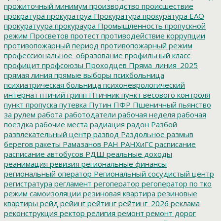
прожиточный минимум
производство
происшествие
прократура
прокуратруа
Прокуратура
прокуратура ЕАО
прокуратуура
прокураура
Промышленность
пропускной
режим
Просветов
протест
противодействие коррупции
противопожарный период
противопожарный режим
профессиональное_образование
профильный класс
профицит
профсоюзы
Проходцев
Пряма_линия_2025
прямая линия
прямые выборы
психбольница
психиатрическая больница
психоневрологический
интернат
птичий грипп
Птичник
пункт весового контроля
пункт пропуска
путевка
Путин
ПФР
Пшеничный
пьянство
за рулем
работа
работодатели
рабочая неделя
рабочая
поездка
рабочие места
радиация
радон
Разбой
развлекательный центр
развод
Раздольное
размыв
берегов
ракеты
Рамазанов
РАН
РАНХиГС
расписание
расписание автобусов
РДШ
реальные доходы
реанимация
ревизия
региональные финансы
региональный оператор
Региональный сосудистый центр
регистратура
регламент
регоператор
регоператор по тко
режим самоизоляции
резиновая квартира
резиновые
квартиры
рейд
рейинг
рейтинг
рейтинг_2026
реклама
реконструкция
ректор
религия
ремонт
ремонт дорог