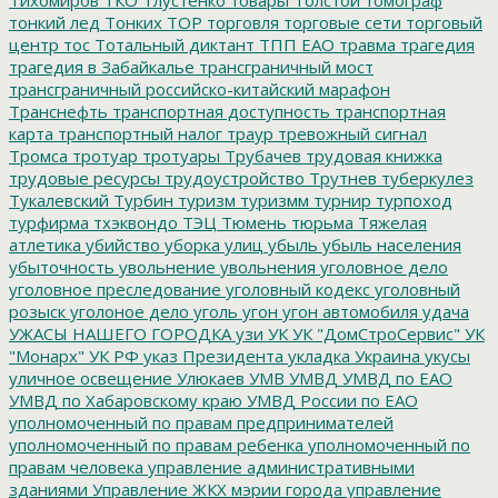
тонкий лед
Тонких
ТОР
торговля
торговые сети
торговый
центр
тос
Тотальный диктант
ТПП ЕАО
травма
трагедия
трагедия в Забайкалье
трансграничный мост
трансграничный российско-китайский марафон
Транснефть
транспортная доступность
транспортная
карта
транспортный налог
траур
тревожный сигнал
Тромса
тротуар
тротуары
Трубачев
трудовая книжка
трудовые ресурсы
трудоустройство
Трутнев
туберкулез
Тукалевский
Турбин
туризм
туризмм
турнир
турпоход
турфирма
тхэквондо
ТЭЦ
Тюмень
тюрьма
Тяжелая
атлетика
убийство
уборка улиц
убыль
убыль населения
убыточность
увольнение
увольнения
уголовное дело
уголовное преследование
уголовный кодекс
уголовный
розыск
уголоное дело
уголь
угон
угон автомобиля
удача
УЖАСЫ НАШЕГО ГОРОДКА
узи
УК
УК "ДомСтроСервис"
УК
"Монарх"
УК РФ
указ Президента
укладка
Украина
укусы
уличное освещение
Улюкаев
УМВ
УМВД
УМВД по ЕАО
УМВД по Хабаровскому краю
УМВД России по ЕАО
уполномоченный по правам предпринимателей
уполномоченный по правам ребенка
уполномоченный по
правам человека
управление административными
зданиями
Управление ЖКХ мэрии города
управление