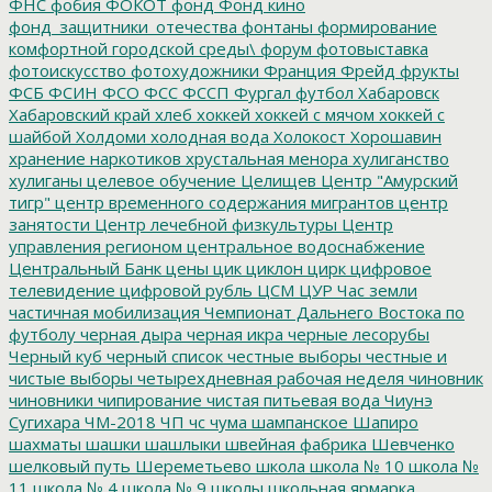
ФНС
фобия
ФОКОТ
фонд
Фонд кино
фонд_защитники_отечества
фонтаны
формирование
комфортной городской среды\
форум
фотовыставка
фотоискусство
фотохудожники
Франция
Фрейд
фрукты
ФСБ
ФСИН
ФСО
ФСС
ФССП
Фургал
футбол
Хабаровск
Хабаровский край
хлеб
хоккей
хоккей с мячом
хоккей с
шайбой
Холдоми
холодная вода
Холокост
Хорошавин
хранение наркотиков
хрустальная менора
хулиганство
хулиганы
целевое обучение
Целищев
Центр "Амурский
тигр"
центр временного содержания мигрантов
центр
занятости
Центр лечебной физкультуры
Центр
управления регионом
центральное водоснабжение
Центральный Банк
цены
цик
циклон
цирк
цифровое
телевидение
цифровой рубль
ЦСМ
ЦУР
Час земли
частичная мобилизация
Чемпионат Дальнего Востока по
футболу
черная дыра
черная икра
черные лесорубы
Черный куб
черный список
честные выборы
честные и
чистые выборы
четырехдневная рабочая неделя
чиновник
чиновники
чипирование
чистая питьевая вода
Чиунэ
Сугихара
ЧМ-2018
ЧП
чс
чума
шампанское
Шапиро
шахматы
шашки
шашлыки
швейная фабрика
Шевченко
шелковый путь
Шереметьево
школа
школа № 10
школа №
11
школа № 4
школа № 9
школы
школьная ярмарка