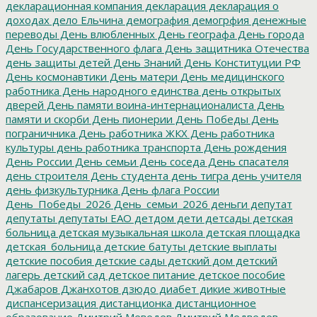
декларационная компания
декларация
декларация о
доходах
дело Ельчина
демография
демогрфия
денежные
переводы
День влюбленных
День географа
День города
День Государственного флага
День защитника Отечества
день защиты детей
День Знаний
День Конституции РФ
День космонавтики
День матери
День медицинского
работника
День народного единства
день открытых
дверей
День памяти воина-интернационалиста
День
памяти и скорби
День пионерии
День Победы
День
пограничника
День работника ЖКХ
День работника
культуры
день работника транспорта
День рождения
День России
День семьи
День соседа
День спасателя
день строителя
День студента
день тигра
день учителя
день физкультурника
День флага России
День_Победы_2026
День_семьи_2026
деньги
депутат
депутаты
депутаты ЕАО
детдом
дети
детсады
детская
больница
детская музыкальная школа
детская площадка
детская_больница
детские батуты
детские выплаты
детские пособия
детские сады
детский дом
детский
лагерь
детский сад
детское питание
детское пособие
Джабаров
Джанхотов
дзюдо
диабет
дикие животные
диспансеризация
дистанционка
дистанционное
образование
Дмитрий Меведев
Дмитрий Медведев