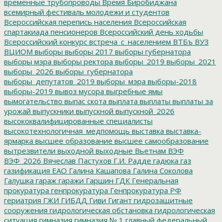
временные трубопроводы
Время Биробиджана
всемирный фестиваль молодежи и студентов
Всероссийская перепись населения
Всероссийская
спартакиада пенсионеров
Всероссийский день ходьбы
Всероссийский конкурс
встреча_с_населением
ВТБъ
ВУЗ
ВЦИОМ
выборы
выборы 2017
выборы губернатора
выборы мэра
выборы ректора
выборы_2019
выборы_2021
выборы_2026
выборы_губернатора
выборы_депутатов_2019
выборы_мэра
выборы-2018
выборы-2019
вывоз мусора
выгребные ямы
вымогательство
выпас скота
выплата
выплаты
выплаты за
урожай
выпускники
выпускной
выпускной_2026
высококвалифицированные специалисты
высокотехнологичная_медпомощь
выставка
выставка-
ярмарка
высшее образование
высшее самообразование
вытрезвители
выходной
выходные
Вьетнам
ВЭФ
ВЭФ_2026
Вячеслав Пастухов
Г.И. Радде
гадюка
газ
газификация ЕАО
Галина Кашапова
Галина Соколова
Галушка
гараж
гаражи
Гаршин
ГДК
Генеральная
прокуратура
генпрокуратура
Генпрокуратура РФ
гериатрия
ГЖИ
ГИБДД
Гиви
Гигант
гидрозащитные
сооружения
гидрологическая обстановка
гидрологическая
ситуация
гимназия
гимназия № 1
главный федеральный