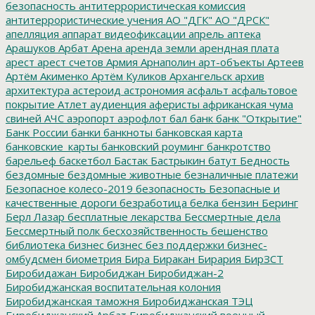
безопасность
антитеррористическая комиссия
антитеррористические учения
АО "ДГК"
АО "ДРСК"
апелляция
аппарат видеофиксации
апрель
аптека
Арашуков
Арбат
Арена
аренда земли
арендная плата
арест
арест счетов
Армия
Арнаполин
арт-объекты
Артеев
Артём Акименко
Артём Куликов
Архангельск
архив
архитектура
астероид
астрономия
асфальт
асфальтовое
покрытие
Атлет
аудиенция
аферисты
африканская чума
свиней
АЧС
аэропорт
аэрофлот
бал
банк
банк "Открытие"
Банк России
банки
банкноты
банковская карта
банковские_карты
банковский роуминг
банкротство
барельеф
баскетбол
Бастак
Бастрыкин
батут
Бедность
бездомные
бездомные животные
безналичные платежи
Безопасное колесо-2019
безопасность
Безопасные и
качественные дороги
безработица
белка
бензин
Беринг
Берл Лазар
бесплатные лекарства
Бессмертные дела
Бессмертный полк
бесхозяйственность
бешенство
библиотека
бизнес
бизнес без поддержки
бизнес-
омбудсмен
биометрия
Бира
Биракан
Бирария
БирЗСТ
Биробидажан
Биробиджан
Биробиджан-2
Биробиджанская воспитательная колония
Биробиджанская таможня
Биробиджанская ТЭЦ
Биробиджанский Арбат
Биробиджанский военный