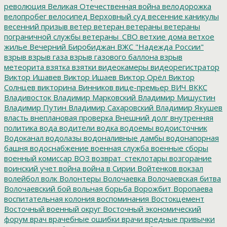
революция
Великая Отечественная война
велодорожка
велопробег
велосипед
Верховный суд
весенние каникулы
весенний призыв
ветер
ветеран
ветераны
ветераны
пограничной службы
ветераны_СВО
ветхие дома
ветхое
жилье
Вечерний Биробиджан
ВЖС "Надежда России"
взрыв
взрыв газа
взрыв газового баллона
взрыв
метеорита
взятка
взятки
видеокамеры
видеорегистратор
Виктор Ишавев
Виктор Ишаев
Виктор Орёл
Виктор
Солнцев
викторина
Винников
вице-премьер
ВИЧ
ВККС
Владивосток
Владимир Марковский
Владимир Мишустин
Владимир Путин
Владимир Сахаровский
Владимир Якушев
власть
внеплановая проверка
Внешний долг
внутренняя
политика
вода
водители
водка
водоемы
водоисточник
Водоканал
водолазы
водоналивные дамбы
водонапорная
башня
водоснабжение
военная служба
военные сборы
военный комиссар
ВОЗ
возврат_стеклотары
возгорание
воинский учет
война
война в Сирии
Войтенков
вокзал
волейбол
волк
Волонтеры
Волочаевка
Волочаевская битва
Волочаевский бой
вольная борьба
Ворожбит
Воропаева
воспитательная колония
воспоминания
Востокцемент
Восточный военный округ
Восточный экономический
форум
врач
врачебные ошибки
врачи
вредные привычки