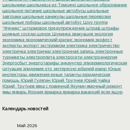
школьники
школьница из Томсино
школьное образование
школьное питание
школьные автобусы
школьные
завтраки
школьные каникулы
школьные перевозки
школьные поборы
школьный автобус
Шоу группа
"Феникс"
штормовое предупреждение
штраф
штрафы
шумные соседи
щенок
Щукинка
эвакуация
экология
экономика
экономический кризис
экономия
экофест
эксперты
экспорт
экстремизм
электрика
электричество
электричка
электрички
электронная запись
электронные
турникеты
электроплита
электросети
электроэнергия
Энергосбыт
энерготарифы
энкаунтер
эпидемиологическая
ситуация
эпидемия
это_интересно
юбилей
юмор
Юные
инспекторы движения
юные таланты
юридическая
помощь
Юрий Гулягин
Юрий Трутнев
Юрий Чайка
Юрий_Трутнев
явка с повинной
Якунин
ямочный ремонт
ямы
январь
Япония
ярмарка
ярмарка вакансий
ясли
ящур
Календарь новостей
Май 2026