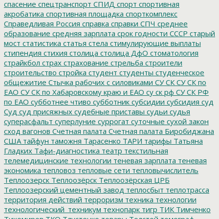
спасение
спецтранспорт
СПИД
спорт
спортивная
акробатика
спортивная площадка
спорткомплекс
Справедливая Россия
справка
справки
СПЧ
среднее
образование
средняя зарплата
срок годности
СССР
старый
мост
статистика
статья
стела
стимулирующие выплаты
стипендия
стихия
столица
столица ДфО
стоматология
страйкбол
страх
страхование
стрельба
строители
строительство
стройка
студент
студенты
студенческое
общежитие
Стычка рабочих с силовиками
СУ СК
СУ СК по
ЕАО
СУ СК по Хабаровскому краю и ЕАО
су ск рф
СУ СК РФ
по ЕАО
субботнее чтиво
субботник
субсидии
субсидия
суд
Суд
суд присяжных
судебные приставы
судьи
судья
суперасфальт
суперлуние
суррогат
суточные
сухой закон
сход вагонов
Счетная палата
Счетная палата Биробиджана
США
тайфун
таможня
Тарасенко
ТАРИ
тарифы
Татьяна
Гладких
Тафи-диагностика
театр
текстильная
телемедицинские технологии
теневая зарплата
теневая
экономика
тепловоз
тепловые сети
тепловычислитель
Теплоозерск
Теплоозёрск
Теплоозёрская ЦРБ
Теплоозерский цементный завод
теплосбыт
теплотрасса
территория действий
терроризм
техника
технологии
технологический_техникум
технопарк
тигр
ТИК
Тимченко
Тихомиров
ТКО
Тлустенко
товары
Толстой
томограф