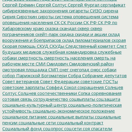
Сергей Ерёмин
Сергей Солтус
Сергей Фургал
сертификат
сибиреязвенные захоронения
сигареты
СИЗО
сирена
Сирия
Сироткин
сироты
система оповещения
система
оповещения населения
СК
СК России
СК РФ
СК РФ по
Хабаровскому краю
сказка
скандал
сквер
сквер
пограничников
скейт-парк
скидка
скидки и акции
склад
вооружения и боеприпасов
склад пиломатериалов
скорая
Скорая помощь
СКУД
СКУДы
Следственный комитет
Слет
будущих медиков
служебная командировка
служебные
собаки
смертность
смертность населения
смерть на
рабочем месте
СМИ
Смидович
Смидовичский район
смотровая площадка
СМП
снег
снегопад
снюс
собаки
собор Парижской Богоматери
Собра
Собрание депутатов
Совет ветеранов
Совет Федерации
советские ГОСТы
советские зарплаты
Совфед
Сокол
сокращения
Солнцев
Солтус
Солцнев
соотечественники
Сопка
соревнования
сотовая связь
сотрудничество
соцвыплаты
соцзащита
социально-культурный центр
социально-политическая
устойчивость
социально-экономическое положение
социальное питание
социальные выплаты
социальные
пенсии
социальные сети
социальный контракт
Социальный фонд
соцопрос
соцсети
соя
спасатели