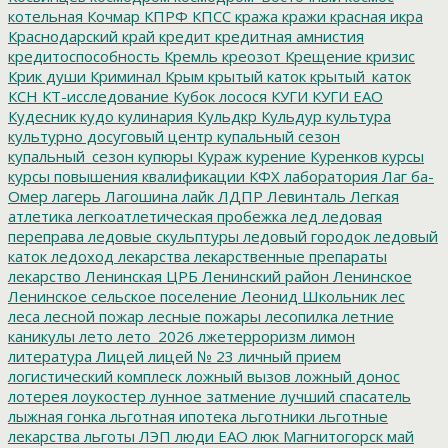
котельная
Кочмар
КПРФ
КПСС
кража
кражи
красная икра
Краснодарский край
кредит
кредитная амнистия
кредитоспособность
Кремль
креозот
Крещение
кризис
Крик души
Криминал
Крым
крытый каток
крытый_каток
КСН
КТ-исследование
Кубок лосося
КУГИ
КУГИ ЕАО
Кудесник
кудо
кулинария
Кульдкр
Кульдур
культура
культурно досуговый центр
купальный сезон
купальный_сезон
купюры
Кураж
курение
Куренков
курсы
курсы повышения квалификации
КФХ
лаборатория
Лаг ба-
Омер
лагерь
Лагошина
лайк
ЛДПР
Левинталь
Легкая
атлетика
легкоатлетическая пробежка
лед
ледовая
переправа
ледовые скульптуры
ледовый городок
ледовый
каток
ледоход
лекарства
лекарственные препараты
лекарство
Ленинская ЦРБ
Ленинский район
Ленинское
Ленинское сельское поселение
Леонид Школьник
лес
леса
лесной пожар
лесные пожары
лесопилка
летние
каникулы
лето
лето_2026
лжетерроризм
лимон
литература
Лицей
лицей № 23
личный прием
логистический комплеск
ложный вызов
ложный донос
лотерея
лоукостер
лунное затмение
лучший спасатель
лыжная гонка
льготная ипотека
льготники
льготные
лекарства
льготы
ЛЭП
люди ЕАО
люк
Магнитогорск
май