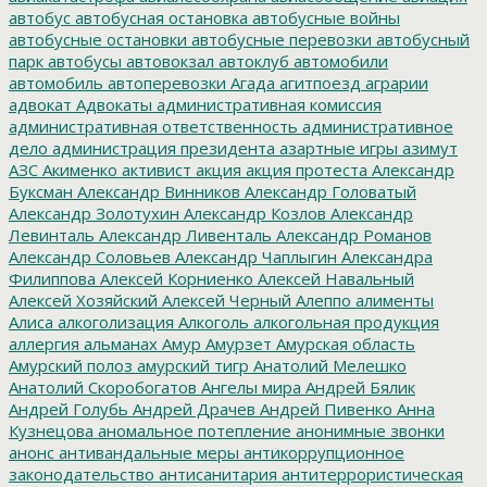
автобус
автобусная остановка
автобусные войны
автобусные остановки
автобусные перевозки
автобусный
парк
автобусы
автовокзал
автоклуб
автомобили
автомобиль
автоперевозки
Агада
агитпоезд
аграрии
адвокат
Адвокаты
административная комиссия
административная ответственность
административное
дело
администрация президента
азартные игры
азимут
АЗС
Акименко
активист
акция
акция протеста
Александр
Буксман
Александр Винников
Александр Головатый
Александр Золотухин
Александр Козлов
Александр
Левинталь
Александр Ливенталь
Александр Романов
Александр Соловьев
Александр Чаплыгин
Александра
Филиппова
Алексей Корниенко
Алексей Навальный
Алексей Хозяйский
Алексей Черный
Алеппо
алименты
Алиса
алкоголизация
Алкоголь
алкогольная продукция
аллергия
альманах
Амур
Амурзет
Амурская область
Амурский полоз
амурский тигр
Анатолий Мелешко
Анатолий Скоробогатов
Ангелы мира
Андрей Бялик
Андрей Голубь
Андрей Драчев
Андрей Пивенко
Анна
Кузнецова
аномальное потепление
анонимные звонки
анонс
антивандальные меры
антикоррупционное
законодательство
антисанитария
антитеррористическая