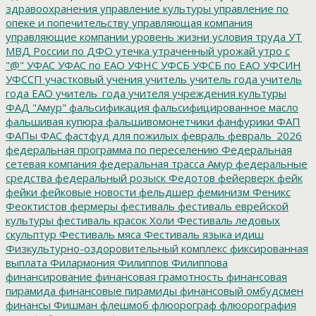
здравоохранения
управление культуры
управление по
опеке и попечительству
управляющая компания
управляющие компании
уровень жизни
условия труда
УТ
МВД России по ДФО
утечка
утраченный урожай
утро с
"@"
УФАС
УФАС по ЕАО
УФНС
УФСБ
УФСБ по ЕАО
УФСИН
УФССП
участковый
учения
учитель
учитель года
учитель
года ЕАО
учитель_года
учителя
учреждения культуры
ФАД "Амур"
фальсификация
фальсифицированное масло
фальшивая купюра
фальшивомонетчики
фанфурики
ФАП
ФАПы
ФАС
фастфуд для пожилых
февраль
февраль_2026
федеральная программа по переселению
Федеральная
сетевая компания
федеральная трасса Амур
федеральные
средства
федеральный розыск
Федотов
фейерверк
фейк
фейки
фейковые новости
фельдшер
феминизм
Феникс
Феоктистов
фермеры
фестиваль
фестиваль еврейской
культуры
фестиваль красок Холи
Фестиваль ледовых
скульптур
Фестиваль мяса
Фестиваль языка идиш
Физкультурно-оздоровительный комплекс
фиксированная
выплата
Филармония
Филиппов
Филиппова
финансирование
финансовая грамотность
финансовая
пирамида
финансовые пирамиды
финансовый омбудсмен
финансы
Фишман
флешмоб
флюорограф
флюорография