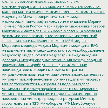
май_2026
майские праздники
майские_2026
майские_праздники_2026
МАК-2019
Мак-2020
Мак-2021
Макаров
Максим Акимов
Максим Семенов
Максим Шупиков
макулатура
Мама-предприниматель
Мамедов
маммография
мамография
мандарин
мандарины
Марвин
Токайер
Мария Костюк
Марк Кауфман
маркировка товаров
Марковский
март
март_2026
маска
Масленица
масочный
режим
массовое сокращение
Матвиенко
материнский
капитал
маткапитал
Махинько
Маяк
МВД
медаль
Медведев
медведь
медики
Медицина
медицина_ЕАО
медицинские маски
медицинский класс
медоборудование
медосмотр
медработники
медсестры
международная
делегация
международные отношения
международный
полумарафон «Биробиджан-Валдгейм»
местные
производители
метеорит
методика
мигранты
миграционная политика
миграционное законодательство
миграция
микрофинансовые_организации
миллиардеры
Минвостокразвития
минеральная вода
Минздрав
минимальный размер заработной платы
минирование
министерство образования и науки РФ
Министерство
просвещения
министр природных ресурсов
Министр
строительства и ЖКХ
Минобороны РФ
Минобрнауки
Минприроды
минпромторг
Минпросвещения
Минстрой