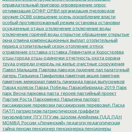
оправдательный приговор
опровержение
опрос
оптимизация
ОПФР
ОРВИ
организация пчеловодов
оружие
ОСВВ
освещение
осень
оскорбление власти
особый противопожарный режим
остановка
остановки
осужденные
отдых
отключение
отключение воды
отключение горячей воды
открытое обращение
открытые
окна
отмена компенсационных выплат
отопительный
период
отопительный сезон
отопление
отпуск
отравление
отставка
отставка Левинталя и Коростелёва
отцы города
отцы-одиночки
отчетность
охота
охрана
труда
очереди
очередь на жилье
очистные сооружения
Павел Малышев
Павлова
паводок
падение
пал
палаточный
лагерь
Палькина
Памфилова
памятная акция
памятник
памятник-мемориал
память
панихида
парад выпускников
Парад колясок
Парад Победы
Парасибириада-2019
Парк
парк Весна
парковка
парта_героев
партийный проект
Партия Роста
Пархоменко
Парыгина
паспорт
пассажирские перевозки
пассажирские перевозки\
Пасха
ПАТП
патриотизм
патриотическое граффити
пауэрлифтинг
ПГУ
ПГУ им. Шолом-Алейхема
ПДД
ПДН
МОМВД России «Ленинский»
педагоги
педагогическая
тайна
пенсии
пенсионер
пенсионерка
пенсионеры