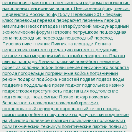
пенсионная грамотность
пенсионная реформа
пенсионные
накопления
пенсионный возраст
Пенсионный фонд
пенсия
Первенство России по футболу
Первомай 2017
первый
класс
переводы
переезд
перерасчет
перечень
период
навигации
Песах
петарда
Петербургский международный
экономический форум
Петровка
петрушкова
пешеходная
зона
пешеходные переходы
пешеходный переход
Пивенко
пикет
пикник
Пикник на площади Ленина
пиротехника
письмо в редакцию
письмо_в_редакцию
питание
план мероприятий
платный перекресток
Платон
плитка
площадь Ленина
пляжный волейбол
пневмония
побег из колонии
побои
повышение пенсионного возраста
погода
погорельцы
пограничные войска
пограничный
режим
подарки
подборка_новостей
подвал
подвоз воды
подделка
поддельные права
поджог
подпольное казино
подростковая преступность
подстанция
подтопление
подтопленцы
подъемные
Пожар
пожар
пожарная
безопасность
пожарные
пожарный кроссфит
пожароопасный период
пожароопасный сезон
пожары
поиск
поиск ребенка
покушение на дачу взятки
покушение
на убийство
полезное
полигон
поликлиника
полиомиелит
политехнический техникум
политические партии
полиция
Половинко
помойки
помощь
Понтонная переправа
порча