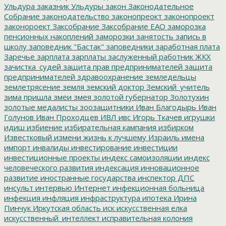
Ульдура
заказник Ульдуры
закон
Законодательное
Собрание
законодательство
законопреокт
законопроект
законороект
Заксобрание
Заксобрание ЕАО
заморозка
пенсионных накоплений
заморозки
занятость
запись в
школу
заповедник "Бастак"
заповедники
заработная плата
Заречье
зарплата
зарплаты
заслуженный работник ЖКХ
зачистка_судей
защита прав предпринимателей
защита
предпринимателей
здравоохранение
земледельцы
землетрясение
земля
земский доктор
Земский_учитель
зима пришла
змеи
змея
золотой губернатор
Золотухин
золотые медалисты
зоозащитники
Иван Благодырь
Иван
Голунов
Иван Проходцев
ИВЛ
ивс
Игорь Ткачев
игрушки
идиш
избиение
избирательная кампания
избирком
Известковый
измени жизнь к лучшему
Израиль
имена
импорт
инвалиды
инвестирование
инвестиции
инвестиционные проекты
индекс самоизоляции
индекс
человеческого развития
индексация
инновационное
развитие
иностранные государства
инспектор ДПС
инсульт
интервью
Интернет
инфекционная больница
инфекция
инфляция
инфраструктура
ипотека
Ирина
Пинчук
Иркутская область
иск
искусственная елка
искусственный_интеллект
исправительная колония