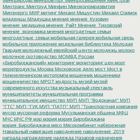
Минтранс
Минтруд
Минфин
Минэкономразвития
Минэнерго
МИР
митинг
Михаил Мишустин
Михаил Озимок
младенцы
Младушка
мнение
мнение_Кузовин
мнение_медицина
мнение_Райт
Мнение_Тиховский
мнение_экономика
мнения
многодетные семьи
многодетные_семьи
мобильная галерея
мобильная связь
мобильное приложение
модельная библиотека
Молодая
Гвардия
молодежный еврейский центр
молодежь
молоко
молочное скотоводство
МОМВД России
«Биробиджанский»
мониторинг
мониторинг цен
морг
морепродукты
Москва
Московское дело
мост
Мост в
Нижнеленинском
мотопомпа
мошенник
мошенники
мошенничество
МРОТ
мудрость
музей
музей
современного искусства
музыкальный спектакль
муниципалитеты
муниципальная программа
муниципальное имущество
МУП
МУП "Водоканал"
МУП
"ГТС"
МУП "ГУК
МУП "ПАТП"
МУП "Транспортная компания
мусор
мусорная реформа
Мусульманская община
МФЦ
МЧС
МЧС РФ
мэр
мэрия
мэрия Биробиджана
мэрия_Биробиджана
мясо
Мясокомбинат
набережная
Навальный
навигация
наводнение
наводнение_2019
награда
награждение
надежда
Назаров
назначения