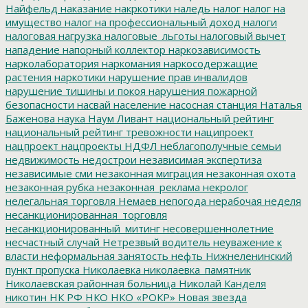
Найфельд
наказание
накркотики
наледь
налог
налог на
имущество
налог на профессиональный доход
налоги
налоговая нагрузка
налоговые_льготы
налоговый вычет
нападение
напорный коллектор
наркозависимость
нарколаборатория
наркомания
наркосодержащие
растения
наркотики
нарушение прав инвалидов
нарушение тишины и покоя
нарушения пожарной
безопасности
насвай
население
насосная станция
Наталья
Баженова
наука
Наум Ливант
национальный рейтинг
национальный рейтинг тревожности
наципроект
нацпроект
нацпроекты
НДФЛ
неблагополучные семьи
недвижимость
недострои
независимая экспертиза
независимые сми
незаконная миграция
незаконная охота
незаконная рубка
незаконная_реклама
некролог
нелегальная торговля
Немаев
непогода
нерабочая неделя
несанкционированная_торговля
несанкционированный_митинг
несовершеннолетние
несчастный случай
Нетрезвый водитель
неуважение к
власти
неформальная занятость
нефть
Нижнеленинский
пункт пропуска
Николаевка
николаевка_памятник
Николаевская районная больница
Николай Канделя
никотин
НК РФ
НКО
НКО «РОКР»
Новая звезда