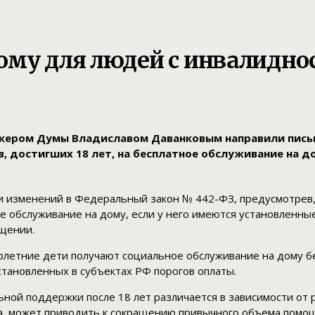
му для людей с инвалиднос
икером Думы Владиславом Даванковым направили пись
, достигших 18 лет, на бесплатное обслуживание на д
и изменений в Федеральный закон № 442-ФЗ, предусмотрев,
ое обслуживание на дому, если у него имеются установлен
ащении.
олетние дети получают социальное обслуживание на дому бе
становленных в субъектах РФ порогов оплаты.
ной поддержки после 18 лет различается в зависимости от 
а, может приводить к сокращению привычного объема помощ