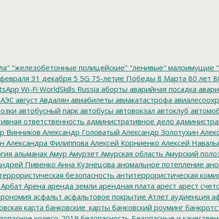
ла"
"железобетонные полицейские"
"ленивые" малоимущие
"
февраля
31 декабря
5
5G
75-летие Победы
8 Марта
80 лет
8
tsApp
Wi-Fi
WorldSkills Russia
аборты
аварийная посадка
авари
 АЭС
август
Авдалян
авиабилеты
авиакатастрофа
авиалесоохр
озки
автобусный парк
автобусы
автовокзал
автоклуб
автомо
ивная ответственность
административное дело
администра
р Винников
Александр Головатый
Александр Золотухин
Алек
ин
Александра Филиппова
Алексей Корниенко
Алексей Наваль
гия
альманах
Амур
Амурзет
Амурская область
Амурский поло
ндрей Пивенко
Анна Кузнецова
аномальное потепление
ано
террористическая безопасность
антитеррористическая коми
Арбат
Арена
аренда земли
арендная плата
арест
арест счет
трономия
асфальт
асфальтовое покрытие
Атлет
аудиенция
аф
овская карта
банковские_карты
банковский роуминг
банкротс
зопасное колесо-2019
безопасность
Безопасные и качестве