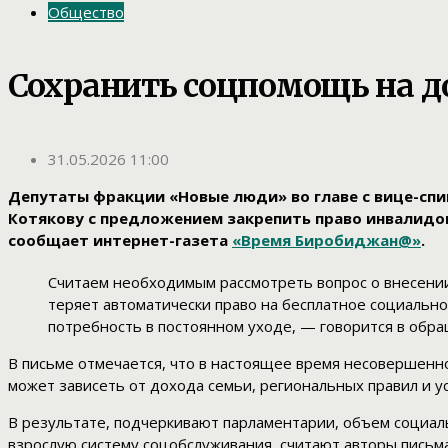
Общество
Сохранить соцпомощь на до
31.05.2026 11:00
Депутаты фракции «Новые люди» во главе с вице-сп
Котякову с предложением закрепить право инвалидов
сообщает интернет-газета
«Время Биробиджан@»
.
Считаем необходимым рассмотреть вопрос о внесени
теряет автоматически право на бесплатное социальн
потребность в постоянном уходе, — говорится в обр
В письме отмечается, что в настоящее время несовершенн
может зависеть от дохода семьи, региональных правил и у
В результате, подчеркивают парламентарии, объем социаль
взрослую систему соцобслуживания, считают авторы письм