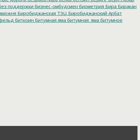
без поддержки
бизнес-омбудсмен
биометрия
Бира
Биракан
аможня
Биробиджанская ТЭЦ
Биробиджанский Арбат
фельд
биткоин
битумная яма
битумная_яма
битумное
ворительная акция
благотворительная деятельность
ойцовский клуб
бокс
больница
большой этнографический
е врачи
будущие медики
Бумагин
Бурейская ГЭС
е организации
бюджетные средства
бюджетные
мский детдом
валежник
Валентин Брусиловский
Валентин
ябрьская социалистическая революция
Великая
теран
ветераны
ветераны пограничной службы
го баллона
взрыв метеорита
взятка
взятки
видеокамеры
ВККС
Владивосток
Владимир Марковский
Владимир
енняя политика
вода
водители
водка
водоемы
 сборы
военный комиссар
ВОЗ
возврат_стеклотары
итва
Волочаевский бой
вольная борьба
Ворожбит
орум
врач
врачебные ошибки
врачи
вредные привычки
аселения
Всероссийская спартакиада пенсионеров
ры губернатора
выборы мэра
выборы ректора
боры-2019
вывоз мусора
выгребные ямы
вымогательство
циалисты
высокотехнологичная_медпомощь
выставка