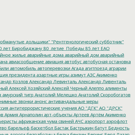
обманутые дольщики"
"Рентгенологический субботник"
0 лет Биробиджану
80_летие_Победы
85 лет ЕАО
йное жилье
аварийные дома
аварийный дом
аварийный
ана
авиасообщение
авиация
автобус
автобусная остановка
били
автомобиль
автоперевозки
Агада
агитпоезд
аграрии
ция президента
азартные игры
азимут
АЗС
Акименко
сандр Козлов
Александр Левинталь
Александр Ливенталь
ный
Алексей Хозяйский
Алексей Черный
Алеппо
алименты
з
амурский тигр
Анатолий Мелешко
Анатолий Скоробогатов
нимные звонки
анонс
антивандальные меры
ссия
антитеррористические учения
АО "ДГК"
АО "ДРСК"
ов
Армия
Арнаполин
арт-объекты
Артеев
Артём Акименко
еристы
африканская чума свиней
АЧС
аэропорт
аэрофлот
тво
барельеф
баскетбол
Бастак
Бастрыкин
батут
Бедность
нные дороги
безработица
белка
бензин
Беринг
Берл Лазар