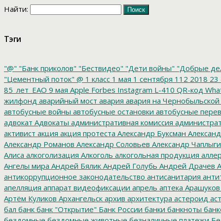
Найти:
Тэги
"@"
"Банк приколов"
"Бествидео"
"Дети войны"
"Добрые де
"Цементный поток"
@
1 класс
1 мая
1 сентября
112
2018
23 
85_лет_ЕАО
9 мая
Apple
Forbes
Instagram
L-410
QR-код
Wha
жилфонд
аварийный мост
авария
авария на Чернобыльской
автобусные войны
автобусные остановки
автобусные перев
адвокат
Адвокаты
административная комиссия
администрат
активист
акция
акция протеста
Александр Буксман
Александ
Александр Романов
Александр Соловьев
Александр Чаплыг
Алиса
алкоголизация
Алкоголь
алкогольная продукция
аллер
Ангелы мира
Андрей Бялик
Андрей Голубь
Андрей Драчев
А
антикоррупционное законодательство
антисанитария
анти
апелляция
аппарат видеофиксации
апрель
аптека
Арашуков
Артём Куликов
Архангельск
архив
архитектура
астероид
ас
бал
банк
банк "Открытие"
Банк России
банки
банкноты
банк
бездомные
бездомные животные
безналичные платежи
Бе