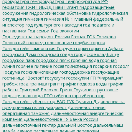
прокуратура
генпрокуратура
Генпрокуратура РФ
гериатрия
ГЖИ
ГИБДД
Гиви
Гигант
гидрозащитные
сооружения
гидрологическая обстановка
гидрологическая
ситуация
гимназия
гимназия № 1
главный федеральный
инспектор
год культурного наследия
год педагога и
наставника
Год семьи
Год экологии
Год_единства_народов_России
Гознак
ГОК
Голикова
Головатый
гололед
голосование
голубая сорока
Гольдштейн
гомеопатия
Гордума
горки
горки на Арбате
городская Дума
городская среда
городское кладбище
городской парк
городской пляж
горячая вода
горячая
линия
горячее питание
госавтоинспекция
госархив
госдолг
Госдума
госжилинспекция
господдержка
госслужащие
гостиница "Восток"
госуслуги
госхакупки
ГП "Фармация"
грабеж
град
граница
грант
график подвоза воды
график
работы
Григорий Волохов
Грипп
Грудинин
грунтовые
воды
грязная вода
ГТО
губернатор
губернатор
Гольдштейн
губернатор ЕАО
ГУК
Гулягин
Д
давление на
предпринимателей
дайджест
Дальневосточная
оперативная таможня
Дальневосточная энергетическая
компания
Дальневосточное ГУ Банка России
дальневосточный гектар
Дальний Восток
Дальсельмаш
дамба
дачное расписание
дачные перевозки