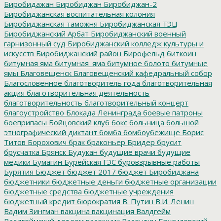
Биробидажан
Биробиджан
Биробиджан-2
Биробиджанская воспитательная колония
Биробиджанская таможня
Биробиджанская ТЭЦ
Биробиджанский Арбат
Биробиджанский военный
гарнизонный суд
Биробиджанский колледж культуры и
искусств
Биробиджанский район
Бирофельд
биткоин
битумная яма
битумная_яма
битумное болото
битумные
ямы
Благовещенск
Благовещенский кафедральный собор
Благословенное
благотворитель года
благотворительная
акция
благотворительная деятельность
благотворительность
благотворительный концерт
благоустройство
Блокада Ленинграда
боевые патроны
боеприпасы
Бойцовский клуб
бокс
больница
большой
этнографический диктант
бомба
бомбоубежище
Борис
Титов
Борохович
брак
браконьер
Бридер
брусит
брусчатка
Брянск
Будукан
будущие врачи
будущие
медики
Бумагин
Бурейская ГЭС
буровзрывные работы
Бурятия
Бюджет
бюджет 2017
бюджет Биробиджана
бюджетники
бюджетные деньги
бюджетные организации
бюджетные средства
бюджетные учреждения
бюджетный кредит
бюрократия
В. Путин
В.И. Ленин
Вадим Зингман
вакцина
вакцинация
Валдгейм
Валдгеймский детдом
валежник
Валентин Брусиловский