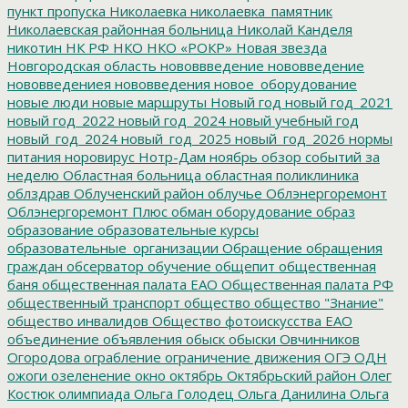
пункт пропуска
Николаевка
николаевка_памятник
Николаевская районная больница
Николай Канделя
никотин
НК РФ
НКО
НКО «РОКР»
Новая звезда
Новгородская область
нововвведение
нововведение
нововведениея
нововведения
новое_оборудование
новые люди
новые маршруты
Новый год
новый год_2021
новый год_2022
новый год_2024
новый учебный год
новый_год_2024
новый_год_2025
новый_год_2026
нормы
питания
норовирус
Нотр-Дам
ноябрь
обзор событий за
неделю
Областная больница
областная поликлиника
облздрав
Облученский район
облучье
Облэнергоремонт
Облэнергоремонт Плюс
обман
оборудование
образ
образование
образовательные курсы
образовательные_организации
Обращение
обращения
граждан
обсерватор
обучение
общепит
общественная
баня
общественная палата ЕАО
Общественная палата РФ
общественный транспорт
общество
общество "Знание"
общество инвалидов
Общество фотоискусства ЕАО
объединение
объявления
обыск
обыски
Овчинников
Огородова
ограбление
ограничение движения
ОГЭ
ОДН
ожоги
озеленение
окно
октябрь
Октябрьский район
Олег
Костюк
олимпиада
Ольга Голодец
Ольга Данилина
Ольга