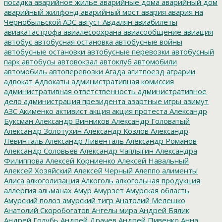
посадка
аварийное жилье
аварийные дома
аварийный дом
аварийный жилфонд
аварийный мост
авария
авария на
Чернобыльской АЭС
август
Авдалян
авиабилеты
авиакатастрофа
авиалесоохрана
авиасообщение
авиация
автобус
автобусная остановка
автобусные войны
автобусные остановки
автобусные перевозки
автобусный
парк
автобусы
автовокзал
автоклуб
автомобили
автомобиль
автоперевозки
Агада
агитпоезд
аграрии
адвокат
Адвокаты
административная комиссия
административная ответственность
административное
дело
администрация президента
азартные игры
азимут
АЗС
Акименко
активист
акция
акция протеста
Александр
Буксман
Александр Винников
Александр Головатый
Александр Золотухин
Александр Козлов
Александр
Левинталь
Александр Ливенталь
Александр Романов
Александр Соловьев
Александр Чаплыгин
Александра
Филиппова
Алексей Корниенко
Алексей Навальный
Алексей Хозяйский
Алексей Черный
Алеппо
алименты
Алиса
алкоголизация
Алкоголь
алкогольная продукция
аллергия
альманах
Амур
Амурзет
Амурская область
Амурский полоз
амурский тигр
Анатолий Мелешко
Анатолий Скоробогатов
Ангелы мира
Андрей Бялик
Андрей Голубь
Андрей Драчев
Андрей Пивенко
Анна