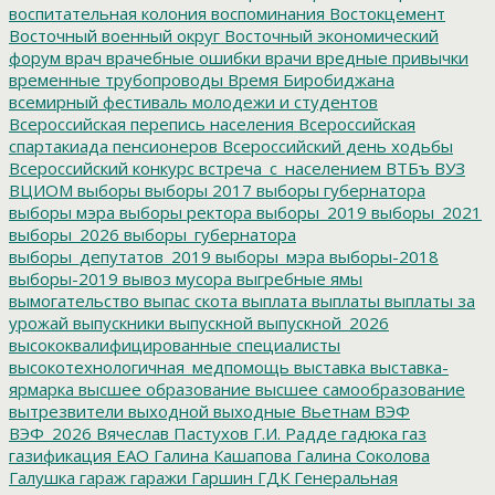
воспитательная колония
воспоминания
Востокцемент
Восточный военный округ
Восточный экономический
форум
врач
врачебные ошибки
врачи
вредные привычки
временные трубопроводы
Время Биробиджана
всемирный фестиваль молодежи и студентов
Всероссийская перепись населения
Всероссийская
спартакиада пенсионеров
Всероссийский день ходьбы
Всероссийский конкурс
встреча_с_населением
ВТБъ
ВУЗ
ВЦИОМ
выборы
выборы 2017
выборы губернатора
выборы мэра
выборы ректора
выборы_2019
выборы_2021
выборы_2026
выборы_губернатора
выборы_депутатов_2019
выборы_мэра
выборы-2018
выборы-2019
вывоз мусора
выгребные ямы
вымогательство
выпас скота
выплата
выплаты
выплаты за
урожай
выпускники
выпускной
выпускной_2026
высококвалифицированные специалисты
высокотехнологичная_медпомощь
выставка
выставка-
ярмарка
высшее образование
высшее самообразование
вытрезвители
выходной
выходные
Вьетнам
ВЭФ
ВЭФ_2026
Вячеслав Пастухов
Г.И. Радде
гадюка
газ
газификация ЕАО
Галина Кашапова
Галина Соколова
Галушка
гараж
гаражи
Гаршин
ГДК
Генеральная