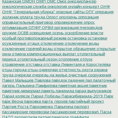
Казанская
ОМОН
ОМП
ОМС
Омск
онкодиспансер
онкологическая служба
онкология
онлайн-концерт
ОНФ
ОНФ "Генеральная уборка"
опасные сайты
ОПГ
операция
должник
оплата труда
Оплот
оползень
оппозиция
оправдательный приговор
опровержение
опрос
оптимизация
ОПФР
ОРВИ
организация пчеловодов
оружие
ОСВВ
освещение
осень
оскорбление власти
особый противопожарный режим
остановка
остановки
осужденные
отдых
отключение
отключение воды
отключение горячей воды
открытое обращение
открытые
окна
отмена компенсационных выплат
отопительный
период
отопительный сезон
отопление
отпуск
отравление
отставка
отставка Левинталя и Коростелёва
отцы города
отцы-одиночки
отчетность
охота
охрана
труда
очереди
очередь на жилье
очистные сооружения
Павел Малышев
Павлова
паводок
падение
пал
палаточный
лагерь
Палькина
Памфилова
памятная акция
памятник
памятник-мемориал
память
панихида
парад выпускников
Парад колясок
Парад Победы
Парасибириада-2019
Парк
парк Весна
парковка
парта_героев
партийный проект
Партия Роста
Пархоменко
Парыгина
паспорт
пассажирские перевозки
пассажирские перевозки\
Пасха
ПАТП
патриотизм
патриотическое граффити