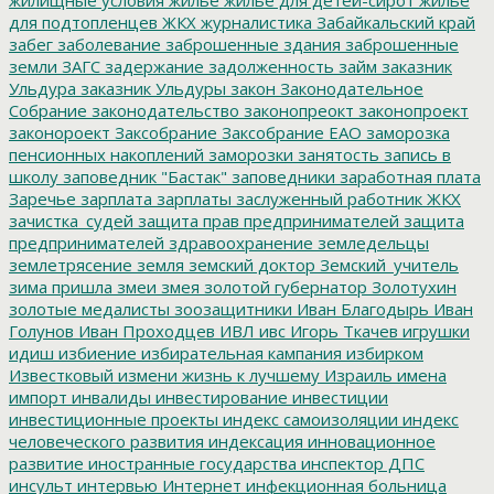
для подтопленцев
ЖКХ
журналистика
Забайкальский край
забег
заболевание
заброшенные здания
заброшенные
земли
ЗАГС
задержание
задолженность
займ
заказник
Ульдура
заказник Ульдуры
закон
Законодательное
Собрание
законодательство
законопреокт
законопроект
законороект
Заксобрание
Заксобрание ЕАО
заморозка
пенсионных накоплений
заморозки
занятость
запись в
школу
заповедник "Бастак"
заповедники
заработная плата
Заречье
зарплата
зарплаты
заслуженный работник ЖКХ
зачистка_судей
защита прав предпринимателей
защита
предпринимателей
здравоохранение
земледельцы
землетрясение
земля
земский доктор
Земский_учитель
зима пришла
змеи
змея
золотой губернатор
Золотухин
золотые медалисты
зоозащитники
Иван Благодырь
Иван
Голунов
Иван Проходцев
ИВЛ
ивс
Игорь Ткачев
игрушки
идиш
избиение
избирательная кампания
избирком
Известковый
измени жизнь к лучшему
Израиль
имена
импорт
инвалиды
инвестирование
инвестиции
инвестиционные проекты
индекс самоизоляции
индекс
человеческого развития
индексация
инновационное
развитие
иностранные государства
инспектор ДПС
инсульт
интервью
Интернет
инфекционная больница