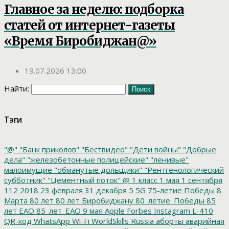
Главное за неделю: подборка
статей от интернет-газеты
«Время Биробиджан@»
19.07.2026 13:00
Найти:
Тэги
"@"
"Банк приколов"
"Бествидео"
"Дети войны"
"Добрые
дела"
"железобетонные полицейские"
"ленивые"
малоимущие
"обманутые дольщики"
"Рентгенологический
субботник"
"Цементный поток"
@
1 класс
1 мая
1 сентября
112
2018
23 февраля
31 декабря
5
5G
75-летие Победы
8
Марта
80 лет
80 лет Биробиджану
80_летие_Победы
85
лет ЕАО
85_лет_ЕАО
9 мая
Apple
Forbes
Instagram
L-410
QR-код
WhatsApp
Wi-Fi
WorldSkills Russia
аборты
аварийная