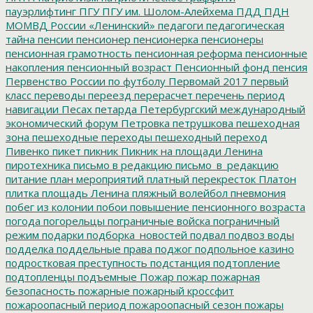
пауэрлифтинг
ПГУ
ПГУ им. Шолом-Алейхема
ПДД
ПДН
МОМВД России «Ленинский»
педагоги
педагогическая
тайна
пенсии
пенсионер
пенсионерка
пенсионеры
пенсионная грамотность
пенсионная реформа
пенсионные
накопления
пенсионный возраст
Пенсионный фонд
пенсия
Первенство России по футболу
Первомай 2017
первый
класс
переводы
переезд
перерасчет
перечень
период
навигации
Песах
петарда
Петербургский международный
экономический форум
Петровка
петрушкова
пешеходная
зона
пешеходные переходы
пешеходный переход
Пивенко
пикет
пикник
Пикник на площади Ленина
пиротехника
письмо в редакцию
письмо_в_редакцию
питание
план мероприятий
платный перекресток
Платон
плитка
площадь Ленина
пляжный волейбол
пневмония
побег из колонии
побои
повышение пенсионного возраста
погода
погорельцы
пограничные войска
пограничный
режим
подарки
подборка_новостей
подвал
подвоз воды
подделка
поддельные права
поджог
подпольное казино
подростковая преступность
подстанция
подтопление
подтопленцы
подъемные
Пожар
пожар
пожарная
безопасность
пожарные
пожарный кроссфит
пожароопасный период
пожароопасный сезон
пожары