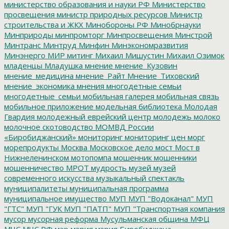
министерство образования и науки РФ
Министерство
просвещения
министр природных ресурсов
Министр
строительства и ЖКХ
Минобороны РФ
Минобрнауки
Минприроды
минпромторг
Минпросвещения
Минстрой
Минтранс
Минтруд
Минфин
Минэкономразвития
Минэнерго
МИР
митинг
Михаил Мишустин
Михаил Озимок
младенцы
Младушка
мнение
мнение_Кузовин
мнение_медицина
мнение_Райт
Мнение_Тиховский
мнение_экономика
мнения
многодетные семьи
многодетные_семьи
мобильная галерея
мобильная связь
мобильное приложение
модельная библиотека
Молодая
Гвардия
молодежный еврейский центр
молодежь
молоко
молочное скотоводство
МОМВД России
«Биробиджанский»
мониторинг
мониторинг цен
морг
морепродукты
Москва
Московское дело
мост
Мост в
Нижнеленинском
мотопомпа
мошенник
мошенники
мошенничество
МРОТ
мудрость
музей
музей
современного искусства
музыкальный спектакль
муниципалитеты
муниципальная программа
муниципальное имущество
МУП
МУП "Водоканал"
МУП
"ГТС"
МУП "ГУК
МУП "ПАТП"
МУП "Транспортная компания
мусор
мусорная реформа
Мусульманская община
МФЦ
МЧС
МЧС РФ
мэр
мэрия
мэрия Биробиджана