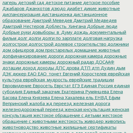
лагерь
детский сад
детское питание
детское пособие
Джабаров
Джанхотов
дзюдо
диабет
дикие животные
диспансеризация
дистанционка
дистанционное
образование
Дмитрий Меведев
Дмитрий Медведев
Дмитрий Нестеров
Доблесть_Хингана
Добрые люди
Добрые руки
довыборы_в_Думу
дождь
документальный
фильм
долг
долги
долги по зарплате
долговая нагрузка
долгострои
долгострой
долевое строительство
должники
дом офицеров
дом престарелых
домашние животные
допфинансирование
дороги
дорожная камера
дорожные
знаки
дорожные камеры
дорожный радар
ДОСААФ
дотации
доход
доходы
ДПС
дрова
ДТП
дтп
Дудин
дым
ДЭК
дюкер
ЕАО
ЕАО_тонет
Евгений Коростелев
еврейская
культура
еврейская_мудрость
еврейские традиции
Евровидение
Евросеть
Еврстат
ЕГЭ
Единая Россия
единая
субсидия
Единый заказчик
Екатерина Румянцева
Елена
Басова
Елена Князева
Елена Хахалева
ель
ЕНВД
Ефим
Вепринский
жалоба
жд переезд
железная дорога
железнодорожный переезд
женская кнсультация
женская
консультация
жестокое обращение с детьми
жестокое
обращение с животными
жестокость
живодер
живопись
животноводство
животные
жилищные сертификаты
жилищные условия
жилье
жилье для детей-сирот
жильё