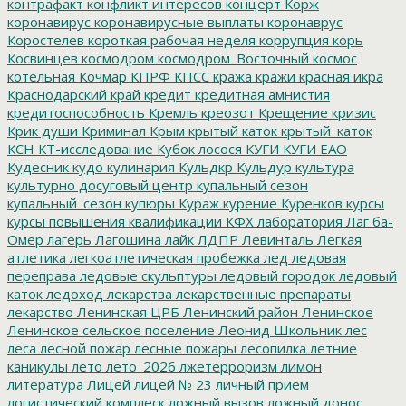
контрафакт
конфликт интересов
концерт
Корж
коронавирус
коронавирусные выплаты
коронаврус
Коростелев
короткая рабочая неделя
коррупция
корь
Косвинцев
космодром
космодром_Восточный
космос
котельная
Кочмар
КПРФ
КПСС
кража
кражи
красная икра
Краснодарский край
кредит
кредитная амнистия
кредитоспособность
Кремль
креозот
Крещение
кризис
Крик души
Криминал
Крым
крытый каток
крытый_каток
КСН
КТ-исследование
Кубок лосося
КУГИ
КУГИ ЕАО
Кудесник
кудо
кулинария
Кульдкр
Кульдур
культура
культурно досуговый центр
купальный сезон
купальный_сезон
купюры
Кураж
курение
Куренков
курсы
курсы повышения квалификации
КФХ
лаборатория
Лаг ба-
Омер
лагерь
Лагошина
лайк
ЛДПР
Левинталь
Легкая
атлетика
легкоатлетическая пробежка
лед
ледовая
переправа
ледовые скульптуры
ледовый городок
ледовый
каток
ледоход
лекарства
лекарственные препараты
лекарство
Ленинская ЦРБ
Ленинский район
Ленинское
Ленинское сельское поселение
Леонид Школьник
лес
леса
лесной пожар
лесные пожары
лесопилка
летние
каникулы
лето
лето_2026
лжетерроризм
лимон
литература
Лицей
лицей № 23
личный прием
логистический комплеск
ложный вызов
ложный донос