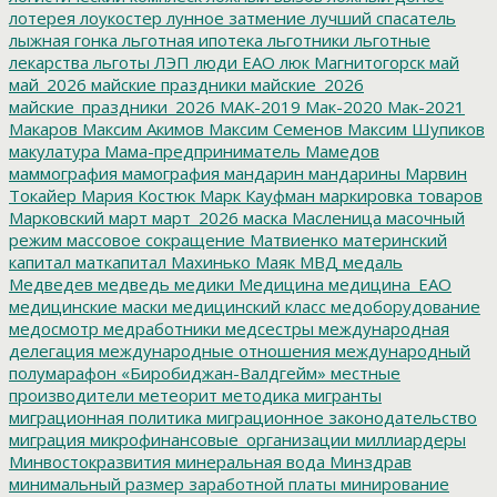
лотерея
лоукостер
лунное затмение
лучший спасатель
лыжная гонка
льготная ипотека
льготники
льготные
лекарства
льготы
ЛЭП
люди ЕАО
люк
Магнитогорск
май
май_2026
майские праздники
майские_2026
майские_праздники_2026
МАК-2019
Мак-2020
Мак-2021
Макаров
Максим Акимов
Максим Семенов
Максим Шупиков
макулатура
Мама-предприниматель
Мамедов
маммография
мамография
мандарин
мандарины
Марвин
Токайер
Мария Костюк
Марк Кауфман
маркировка товаров
Марковский
март
март_2026
маска
Масленица
масочный
режим
массовое сокращение
Матвиенко
материнский
капитал
маткапитал
Махинько
Маяк
МВД
медаль
Медведев
медведь
медики
Медицина
медицина_ЕАО
медицинские маски
медицинский класс
медоборудование
медосмотр
медработники
медсестры
международная
делегация
международные отношения
международный
полумарафон «Биробиджан-Валдгейм»
местные
производители
метеорит
методика
мигранты
миграционная политика
миграционное законодательство
миграция
микрофинансовые_организации
миллиардеры
Минвостокразвития
минеральная вода
Минздрав
минимальный размер заработной платы
минирование