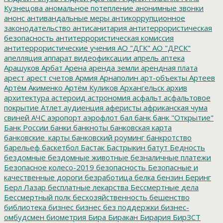
Кузнецова
аномальное потепление
анонимные звонки
анонс
антивандальные меры
антикоррупционное
законодательство
антисанитария
антитеррористическая
безопасность
антитеррористическая комиссия
антитеррористические учения
АО "ДГК"
АО "ДРСК"
апелляция
аппарат видеофиксации
апрель
аптека
Арашуков
Арбат
Арена
аренда земли
арендная плата
арест
арест счетов
Армия
Арнаполин
арт-объекты
Артеев
Артём Акименко
Артём Куликов
Архангельск
архив
архитектура
астероид
астрономия
асфальт
асфальтовое
покрытие
Атлет
аудиенция
аферисты
африканская чума
свиней
АЧС
аэропорт
аэрофлот
бал
банк
банк "Открытие"
Банк России
банки
банкноты
банковская карта
банковские_карты
банковский роуминг
банкротство
барельеф
баскетбол
Бастак
Бастрыкин
батут
Бедность
бездомные
бездомные животные
безналичные платежи
Безопасное колесо-2019
безопасность
Безопасные и
качественные дороги
безработица
белка
бензин
Беринг
Берл Лазар
бесплатные лекарства
Бессмертные дела
Бессмертный полк
бесхозяйственность
бешенство
библиотека
бизнес
бизнес без поддержки
бизнес-
омбудсмен
биометрия
Бира
Биракан
Бирария
БирЗСТ