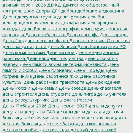
дачный_сезон_2026
ДВЖД
Движение общественный
контроль
двор
Дворы
ДГК
дебош
дебошир
дедовщина
Деева
дежурные группы
дезинфекция
декабрь
декларационная компания
декларация
декларация о
доходах
дело Ельчина
демография
демогрфия
денежные
переводы
День влюбленных
День географа
День города
День Государственного флага
День защитника Отечества
день защиты детей
День Знаний
День Конституции РФ
День космонавтики
День матери
День медицинского
работника
День народного единства
день открытых
дверей
День памяти воина-интернационалиста
День
памяти и скорби
День пионерии
День Победы
День
пограничника
День работника ЖКХ
День работника
культуры
день работника транспорта
День рождения
День России
День семьи
День соседа
День спасателя
день строителя
День студента
день тигра
день учителя
день физкультурника
День флага России
День_Победы_2026
День_семьи_2026
деньги
депутат
депутаты
депутаты ЕАО
детдом
дети
детсады
детская
больница
детская музыкальная школа
детская площадка
детская_больница
детские батуты
детские выплаты
детские пособия
детские сады
детский дом
детский