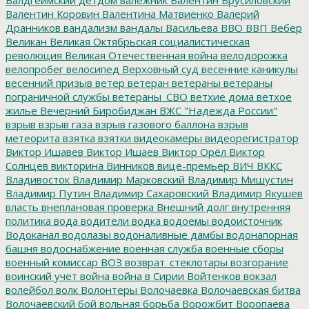
Валентин Коровин
Валентина Матвиенко
Валерий
Дранников
вандализм
вандалы
Васильева
ВВО
ВВП
Вебер
Великан
Великая Октябрьская социалистическая
революция
Великая Отечественная война
велодорожка
велопробег
велосипед
Верховный суд
весенние каникулы
весенний призыв
ветер
ветеран
ветераны
ветераны
пограничной службы
ветераны_СВО
ветхие дома
ветхое
жилье
Вечерний Биробиджан
ВЖС "Надежда России"
взрыв
взрыв газа
взрыв газового баллона
взрыв
метеорита
взятка
взятки
видеокамеры
видеорегистратор
Виктор Ишавев
Виктор Ишаев
Виктор Орёл
Виктор
Солнцев
викторина
Винников
вице-премьер
ВИЧ
ВККС
Владивосток
Владимир Марковский
Владимир Мишустин
Владимир Путин
Владимир Сахаровский
Владимир Якушев
власть
внеплановая проверка
Внешний долг
внутренняя
политика
вода
водители
водка
водоемы
водоисточник
Водоканал
водолазы
водоналивные дамбы
водонапорная
башня
водоснабжение
военная служба
военные сборы
военный комиссар
ВОЗ
возврат_стеклотары
возгорание
воинский учет
война
война в Сирии
Войтенков
вокзал
волейбол
волк
Волонтеры
Волочаевка
Волочаевская битва
Волочаевский бой
вольная борьба
Ворожбит
Воропаева