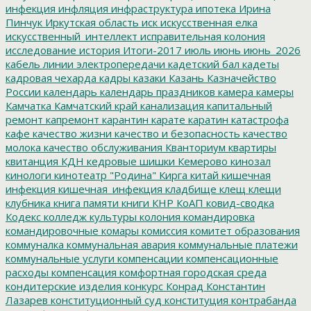
инфекция
инфляция
инфраструктура
ипотека
Ирина
Пинчук
Иркутская область
иск
искусственная елка
искусственный_интеллект
исправительная колония
исследование
история
Итоги-2017
июль
июнь
июнь_2026
кабель линии электропередачи
кадетский бал
кадеты
кадровая чехарда
кадры
казаки
Казань
Казначейство
России
календарь
календарь праздников
камера
камеры
Камчатка
Камчатский край
канализация
капитальный
ремонт
капремонт
карантин
карате
каратин
катастрофа
кафе
качество жизни
качество и безопасность
качество
молока
качество обслуживания
Кванториум
квартиры
квитанция
КДН
кедровые шишки
Кемерово
кинозал
кинологи
кинотеатр "Родина"
Кирга
китай
кишечная
инфекция
кишечная_инфекция
кладбище
клещ
клещи
клубника
книга памяти
книги
КНР
КоАП
ковид-сводка
Кодекс
колледж культуры
колония
командировка
командировочные
комары
комиссия
комитет образования
коммуналка
коммунальная авария
коммунальные платежи
коммунальные услуги
компенсации
компенсационные
расходы
компенсация
комфортная городская среда
кондитерские изделия
конкурс
Конрад
Константин
Лазарев
конституционный суд
конституция
контрабанда