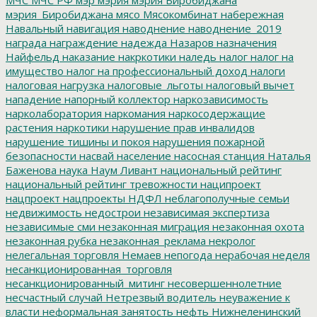
мэрия_Биробиджана
мясо
Мясокомбинат
набережная
Навальный
навигация
наводнение
наводнение_2019
награда
награждение
надежда
Назаров
назначения
Найфельд
наказание
накркотики
наледь
налог
налог на
имущество
налог на профессиональный доход
налоги
налоговая нагрузка
налоговые_льготы
налоговый вычет
нападение
напорный коллектор
наркозависимость
нарколаборатория
наркомания
наркосодержащие
растения
наркотики
нарушение прав инвалидов
нарушение тишины и покоя
нарушения пожарной
безопасности
насвай
население
насосная станция
Наталья
Баженова
наука
Наум Ливант
национальный рейтинг
национальный рейтинг тревожности
наципроект
нацпроект
нацпроекты
НДФЛ
неблагополучные семьи
недвижимость
недострои
независимая экспертиза
независимые сми
незаконная миграция
незаконная охота
незаконная рубка
незаконная_реклама
некролог
нелегальная торговля
Немаев
непогода
нерабочая неделя
несанкционированная_торговля
несанкционированный_митинг
несовершеннолетние
несчастный случай
Нетрезвый водитель
неуважение к
власти
неформальная занятость
нефть
Нижнеленинский